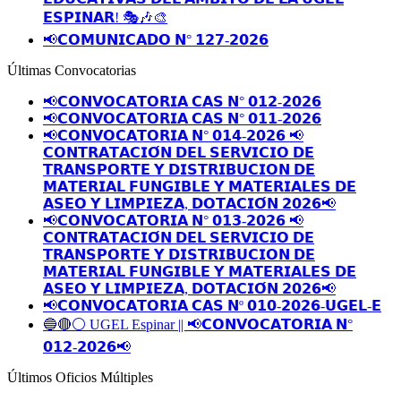
𝗘𝗦𝗣𝗜𝗡𝗔𝗥! 🎭🎶🎨
📢𝗖𝗢𝗠𝗨𝗡𝗜𝗖𝗔𝗗𝗢 𝗡° 𝟭𝟮𝟳-𝟮𝟬𝟮𝟲
Últimas Convocatorias
📢𝗖𝗢𝗡𝗩𝗢𝗖𝗔𝗧𝗢𝗥𝗜𝗔 𝗖𝗔𝗦 𝗡° 𝟬𝟭𝟮-𝟮𝟬𝟮𝟲
📢𝗖𝗢𝗡𝗩𝗢𝗖𝗔𝗧𝗢𝗥𝗜𝗔 𝗖𝗔𝗦 𝗡° 𝟬𝟭𝟭-𝟮𝟬𝟮𝟲
📢𝗖𝗢𝗡𝗩𝗢𝗖𝗔𝗧𝗢𝗥𝗜𝗔 𝗡° 𝟬𝟭𝟰-𝟮𝟬𝟮𝟲 📢
𝗖𝗢𝗡𝗧𝗥𝗔𝗧𝗔𝗖𝗜𝗢́𝗡 𝗗𝗘𝗟 𝗦𝗘𝗥𝗩𝗜𝗖𝗜𝗢 𝗗𝗘
𝗧𝗥𝗔𝗡𝗦𝗣𝗢𝗥𝗧𝗘 𝗬 𝗗𝗜𝗦𝗧𝗥𝗜𝗕𝗨𝗖𝗜𝗢𝗡 𝗗𝗘
𝗠𝗔𝗧𝗘𝗥𝗜𝗔𝗟 𝗙𝗨𝗡𝗚𝗜𝗕𝗟𝗘 𝗬 𝗠𝗔𝗧𝗘𝗥𝗜𝗔𝗟𝗘𝗦 𝗗𝗘
𝗔𝗦𝗘𝗢 𝗬 𝗟𝗜𝗠𝗣𝗜𝗘𝗭𝗔, 𝗗𝗢𝗧𝗔𝗖𝗜𝗢́𝗡 𝟮𝟬𝟮𝟲📢
📢𝗖𝗢𝗡𝗩𝗢𝗖𝗔𝗧𝗢𝗥𝗜𝗔 𝗡° 𝟬𝟭𝟯-𝟮𝟬𝟮𝟲 📢
𝗖𝗢𝗡𝗧𝗥𝗔𝗧𝗔𝗖𝗜𝗢́𝗡 𝗗𝗘𝗟 𝗦𝗘𝗥𝗩𝗜𝗖𝗜𝗢 𝗗𝗘
𝗧𝗥𝗔𝗡𝗦𝗣𝗢𝗥𝗧𝗘 𝗬 𝗗𝗜𝗦𝗧𝗥𝗜𝗕𝗨𝗖𝗜𝗢𝗡 𝗗𝗘
𝗠𝗔𝗧𝗘𝗥𝗜𝗔𝗟 𝗙𝗨𝗡𝗚𝗜𝗕𝗟𝗘 𝗬 𝗠𝗔𝗧𝗘𝗥𝗜𝗔𝗟𝗘𝗦 𝗗𝗘
𝗔𝗦𝗘𝗢 𝗬 𝗟𝗜𝗠𝗣𝗜𝗘𝗭𝗔, 𝗗𝗢𝗧𝗔𝗖𝗜𝗢́𝗡 𝟮𝟬𝟮𝟲📢
📢𝗖𝗢𝗡𝗩𝗢𝗖𝗔𝗧𝗢𝗥𝗜𝗔 𝗖𝗔𝗦 𝗡º 𝟬𝟭𝟬-𝟮𝟬𝟮𝟲-𝗨𝗚𝗘𝗟-𝗘
🔵🔴⚪️ UGEL Espinar || 📢𝗖𝗢𝗡𝗩𝗢𝗖𝗔𝗧𝗢𝗥𝗜𝗔 𝗡°
𝟬𝟭𝟮-𝟮𝟬𝟮𝟲📢
Últimos Oficios Múltiples