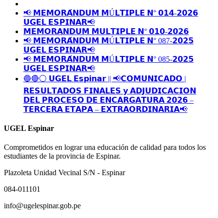
📢 𝗠𝗘𝗠𝗢𝗥𝗔́𝗡𝗗𝗨𝗠 𝗠Ú𝗟𝗧𝗜𝗣𝗟𝗘 𝗡° 𝟬𝟭𝟰-𝟮𝟬𝟮𝟲
𝗨𝗚𝗘𝗟 𝗘𝗦𝗣𝗜𝗡𝗔𝗥📢
𝗠𝗘𝗠𝗢𝗥𝗔𝗡𝗗𝗨𝗠 𝗠𝗨𝗟𝗧𝗜𝗣𝗟𝗘 𝗡° 𝟬𝟭𝟬-𝟮𝟬𝟮𝟲
📢 𝗠𝗘𝗠𝗢𝗥𝗔́𝗡𝗗𝗨𝗠 𝗠Ú𝗟𝗧𝗜𝗣𝗟𝗘 𝗡° 087-𝟮𝟬𝟮𝟱
𝗨𝗚𝗘𝗟 𝗘𝗦𝗣𝗜𝗡𝗔𝗥📢
📢 𝗠𝗘𝗠𝗢𝗥𝗔́𝗡𝗗𝗨𝗠 𝗠Ú𝗟𝗧𝗜𝗣𝗟𝗘 𝗡° 085-𝟮𝟬𝟮𝟱
𝗨𝗚𝗘𝗟 𝗘𝗦𝗣𝗜𝗡𝗔𝗥📢
🔵🔴⚪️ 𝗨𝗚𝗘𝗟 𝗘𝘀𝗽𝗶𝗻𝗮𝗿 || 📢𝗖𝗢𝗠𝗨𝗡𝗜𝗖𝗔𝗗𝗢 |
𝗥𝗘𝗦𝗨𝗟𝗧𝗔𝗗𝗢𝗦 𝗙𝗜𝗡𝗔𝗟𝗘𝗦 𝘆 𝗔𝗗𝗝𝗨𝗗𝗜𝗖𝗔𝗖𝗜𝗢𝗡
𝗗𝗘𝗟 𝗣𝗥𝗢𝗖𝗘𝗦𝗢 𝗗𝗘 𝗘𝗡𝗖𝗔𝗥𝗚𝗔𝗧𝗨𝗥𝗔 𝟮𝟬𝟮𝟲 –
𝗧𝗘𝗥𝗖𝗘𝗥𝗔 𝗘𝗧𝗔𝗣𝗔 – 𝗘𝗫𝗧𝗥𝗔𝗢𝗥𝗗𝗜𝗡𝗔𝗥𝗜𝗔📢
UGEL Espinar
Comprometidos en lograr una educación de calidad para todos los
estudiantes de la provincia de Espinar.
Plazoleta Unidad Vecinal S/N - Espinar
084-011101
info@ugelespinar.gob.pe