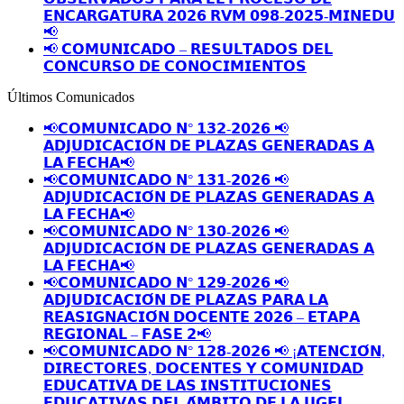
𝗘𝗡𝗖𝗔𝗥𝗚𝗔𝗧𝗨𝗥𝗔 𝟮𝟬𝟮𝟲 𝗥𝗩𝗠 𝟬𝟵𝟴-𝟮𝟬𝟮𝟱-𝗠𝗜𝗡𝗘𝗗𝗨
📢
📢 𝗖𝗢𝗠𝗨𝗡𝗜𝗖𝗔𝗗𝗢 – 𝗥𝗘𝗦𝗨𝗟𝗧𝗔𝗗𝗢𝗦 𝗗𝗘𝗟
𝗖𝗢𝗡𝗖𝗨𝗥𝗦𝗢 𝗗𝗘 𝗖𝗢𝗡𝗢𝗖𝗜𝗠𝗜𝗘𝗡𝗧𝗢𝗦
Últimos Comunicados
📢𝗖𝗢𝗠𝗨𝗡𝗜𝗖𝗔𝗗𝗢 𝗡° 𝟭𝟯𝟮-𝟮𝟬𝟮𝟲 📢
𝗔𝗗𝗝𝗨𝗗𝗜𝗖𝗔𝗖𝗜𝗢́𝗡 𝗗𝗘 𝗣𝗟𝗔𝗭𝗔𝗦 𝗚𝗘𝗡𝗘𝗥𝗔𝗗𝗔𝗦 𝗔
𝗟𝗔 𝗙𝗘𝗖𝗛𝗔📢
📢𝗖𝗢𝗠𝗨𝗡𝗜𝗖𝗔𝗗𝗢 𝗡° 𝟭𝟯𝟭-𝟮𝟬𝟮𝟲 📢
𝗔𝗗𝗝𝗨𝗗𝗜𝗖𝗔𝗖𝗜𝗢́𝗡 𝗗𝗘 𝗣𝗟𝗔𝗭𝗔𝗦 𝗚𝗘𝗡𝗘𝗥𝗔𝗗𝗔𝗦 𝗔
𝗟𝗔 𝗙𝗘𝗖𝗛𝗔📢
📢𝗖𝗢𝗠𝗨𝗡𝗜𝗖𝗔𝗗𝗢 𝗡° 𝟭𝟯𝟬-𝟮𝟬𝟮𝟲 📢
𝗔𝗗𝗝𝗨𝗗𝗜𝗖𝗔𝗖𝗜𝗢́𝗡 𝗗𝗘 𝗣𝗟𝗔𝗭𝗔𝗦 𝗚𝗘𝗡𝗘𝗥𝗔𝗗𝗔𝗦 𝗔
𝗟𝗔 𝗙𝗘𝗖𝗛𝗔📢
📢𝗖𝗢𝗠𝗨𝗡𝗜𝗖𝗔𝗗𝗢 𝗡° 𝟭𝟮𝟵-𝟮𝟬𝟮𝟲 📢
𝗔𝗗𝗝𝗨𝗗𝗜𝗖𝗔𝗖𝗜𝗢́𝗡 𝗗𝗘 𝗣𝗟𝗔𝗭𝗔𝗦 𝗣𝗔𝗥𝗔 𝗟𝗔
𝗥𝗘𝗔𝗦𝗜𝗚𝗡𝗔𝗖𝗜𝗢́𝗡 𝗗𝗢𝗖𝗘𝗡𝗧𝗘 𝟮𝟬𝟮𝟲 – 𝗘𝗧𝗔𝗣𝗔
𝗥𝗘𝗚𝗜𝗢𝗡𝗔𝗟 – 𝗙𝗔𝗦𝗘 𝟮📢
📢𝗖𝗢𝗠𝗨𝗡𝗜𝗖𝗔𝗗𝗢 𝗡° 𝟭𝟮𝟴-𝟮𝟬𝟮𝟲 📢 ¡𝗔𝗧𝗘𝗡𝗖𝗜𝗢́𝗡,
𝗗𝗜𝗥𝗘𝗖𝗧𝗢𝗥𝗘𝗦, 𝗗𝗢𝗖𝗘𝗡𝗧𝗘𝗦 𝗬 𝗖𝗢𝗠𝗨𝗡𝗜𝗗𝗔𝗗
𝗘𝗗𝗨𝗖𝗔𝗧𝗜𝗩𝗔 𝗗𝗘 𝗟𝗔𝗦 𝗜𝗡𝗦𝗧𝗜𝗧𝗨𝗖𝗜𝗢𝗡𝗘𝗦
𝗘𝗗𝗨𝗖𝗔𝗧𝗜𝗩𝗔𝗦 𝗗𝗘𝗟 𝗔́𝗠𝗕𝗜𝗧𝗢 𝗗𝗘 𝗟𝗔 𝗨𝗚𝗘𝗟