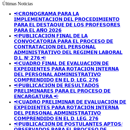
Últimas Noticias
📢𝗖𝗥𝗢𝗡𝗢𝗚𝗥𝗔𝗠𝗔 𝗣𝗔𝗥𝗔 𝗟𝗔
𝗜𝗠𝗣𝗟𝗘𝗠𝗘𝗡𝗧𝗔𝗖𝗜𝗢́𝗡 𝗗𝗘𝗟 𝗣𝗥𝗢𝗖𝗘𝗗𝗜𝗠𝗜𝗘𝗡𝗧𝗢
𝗣𝗔𝗥𝗔 𝗘𝗟 𝗗𝗘𝗦𝗧𝗔𝗤𝗨𝗘 𝗗𝗘 𝗟𝗢𝗦 𝗣𝗥𝗢𝗙𝗘𝗦𝗢𝗥𝗘𝗦
𝗣𝗔𝗥𝗔 𝗘𝗟 𝗔𝗡̃𝗢 𝟮𝟬𝟮𝟲
📢𝗣𝗨𝗕𝗟𝗜𝗖𝗔𝗖𝗜𝗢́𝗡 𝗙𝗜𝗡𝗔𝗟 𝗗𝗘 𝗟𝗔
𝗖𝗢𝗡𝗩𝗢𝗖𝗔𝗧𝗢𝗥𝗜𝗔 𝗣𝗔𝗥𝗔 𝗘𝗟 𝗣𝗥𝗢𝗖𝗘𝗦𝗢 𝗗𝗘
𝗖𝗢𝗡𝗧𝗥𝗔𝗧𝗔𝗖𝗜𝗢𝗡 𝗗𝗘𝗟 𝗣𝗘𝗥𝗦𝗢𝗡𝗔𝗟
𝗔𝗗𝗠𝗜𝗡𝗜𝗦𝗧𝗥𝗔𝗧𝗜𝗩𝗢 𝗗𝗘𝗟 𝗥𝗘𝗚𝗜𝗠𝗘𝗡 𝗟𝗔𝗕𝗢𝗥𝗔𝗟
𝗗.𝗟. 𝗡º 𝟮𝟳𝟲 📢
📢𝗖𝗨𝗔𝗗𝗥𝗢 𝗙𝗜𝗡𝗔𝗟 𝗗𝗘 𝗘𝗩𝗔𝗟𝗨𝗔𝗖𝗜𝗢́𝗡 𝗗𝗘
𝗘𝗫𝗣𝗘𝗗𝗜𝗘𝗡𝗧𝗘𝗦 𝗣𝗔𝗥𝗔 𝗥𝗢𝗧𝗔𝗖𝗜𝗢́𝗡 𝗜𝗡𝗧𝗘𝗥𝗡𝗔
𝗗𝗘𝗟 𝗣𝗘𝗥𝗦𝗢𝗡𝗔𝗟 𝗔𝗗𝗠𝗜𝗡𝗜𝗦𝗧𝗥𝗔𝗧𝗜𝗩𝗢
𝗖𝗢𝗠𝗣𝗥𝗘𝗡𝗗𝗜𝗗𝗢 𝗘𝗡 𝗘𝗟 𝗗. 𝗟𝗘𝗚. 𝟮𝟳𝟲
📢𝗣𝗨𝗕𝗟𝗜𝗖𝗔𝗖𝗜𝗢́𝗡 𝗗𝗘 𝗥𝗘𝗦𝗨𝗟𝗧𝗔𝗗𝗢𝗦
𝗣𝗥𝗘𝗟𝗜𝗠𝗜𝗡𝗔𝗥𝗘𝗦 𝗣𝗔𝗥𝗔 𝗘𝗟 𝗣𝗥𝗢𝗖𝗘𝗦𝗢 𝗗𝗘
𝗘𝗡𝗖𝗔𝗥𝗚𝗔𝗧𝗨𝗥𝗔 📢
📢𝗖𝗨𝗔𝗗𝗥𝗢 𝗣𝗥𝗘𝗟𝗜𝗠𝗜𝗡𝗔𝗥 𝗗𝗘 𝗘𝗩𝗔𝗟𝗨𝗔𝗖𝗜𝗢́𝗡 𝗗𝗘
𝗘𝗫𝗣𝗘𝗗𝗜𝗘𝗡𝗧𝗘𝗦 𝗣𝗔𝗥𝗔 𝗥𝗢𝗧𝗔𝗖𝗜𝗢́𝗡 𝗜𝗡𝗧𝗘𝗥𝗡𝗔
𝗗𝗘𝗟 𝗣𝗘𝗥𝗦𝗢𝗡𝗔𝗟 𝗔𝗗𝗠𝗜𝗡𝗜𝗦𝗧𝗥𝗔𝗧𝗜𝗩𝗢
𝗖𝗢𝗠𝗣𝗥𝗘𝗡𝗗𝗜𝗗𝗢 𝗘𝗡 𝗘𝗟 𝗗. 𝗟𝗘𝗚. 𝟮𝟳𝟲
📢𝗣𝗨𝗕𝗟𝗜𝗖𝗔𝗖𝗜𝗢́𝗡 𝗗𝗘 𝗣𝗢𝗦𝗧𝗨𝗟𝗔𝗡𝗧𝗘𝗦 𝗔𝗣𝗧𝗢𝗦/
𝗢𝗕𝗦𝗘𝗥𝗩𝗔𝗗𝗢𝗦 𝗣𝗔𝗥𝗔 𝗘𝗟 𝗣𝗥𝗢𝗖𝗘𝗦𝗢 𝗗𝗘