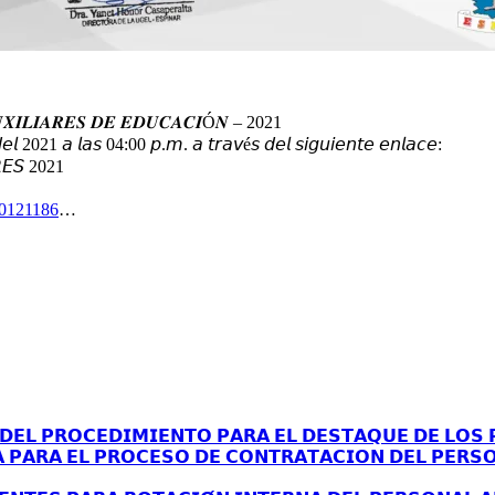
𝑿𝑰𝑳𝑰𝑨𝑹𝑬𝑺 𝑫𝑬 𝑬𝑫𝑼𝑪𝑨𝑪𝑰Ó𝑵 – 2021
 𝘥𝘦𝘭 2021 𝘢 𝘭𝘢𝘴 04:00 𝘱.𝘮. 𝘢 𝘵𝘳𝘢𝘷é𝘴 𝘥𝘦𝘭 𝘴𝘪𝘨𝘶𝘪𝘦𝘯𝘵𝘦 𝘦𝘯𝘭𝘢𝘤𝘦:
𝘙𝘌𝘚 2021
20121186
…
𝗘𝗟 𝗣𝗥𝗢𝗖𝗘𝗗𝗜𝗠𝗜𝗘𝗡𝗧𝗢 𝗣𝗔𝗥𝗔 𝗘𝗟 𝗗𝗘𝗦𝗧𝗔𝗤𝗨𝗘 𝗗𝗘 𝗟𝗢𝗦 𝗣
𝗔 𝗣𝗔𝗥𝗔 𝗘𝗟 𝗣𝗥𝗢𝗖𝗘𝗦𝗢 𝗗𝗘 𝗖𝗢𝗡𝗧𝗥𝗔𝗧𝗔𝗖𝗜𝗢𝗡 𝗗𝗘𝗟 𝗣𝗘𝗥𝗦