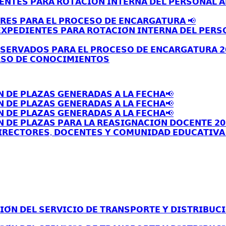
𝗘𝗡𝗧𝗘𝗦 𝗣𝗔𝗥𝗔 𝗥𝗢𝗧𝗔𝗖𝗜𝗢́𝗡 𝗜𝗡𝗧𝗘𝗥𝗡𝗔 𝗗𝗘𝗟 𝗣𝗘𝗥𝗦𝗢𝗡𝗔𝗟 
𝗥𝗘𝗦 𝗣𝗔𝗥𝗔 𝗘𝗟 𝗣𝗥𝗢𝗖𝗘𝗦𝗢 𝗗𝗘 𝗘𝗡𝗖𝗔𝗥𝗚𝗔𝗧𝗨𝗥𝗔 📢
𝗫𝗣𝗘𝗗𝗜𝗘𝗡𝗧𝗘𝗦 𝗣𝗔𝗥𝗔 𝗥𝗢𝗧𝗔𝗖𝗜𝗢́𝗡 𝗜𝗡𝗧𝗘𝗥𝗡𝗔 𝗗𝗘𝗟 𝗣𝗘𝗥𝗦
𝗦𝗘𝗥𝗩𝗔𝗗𝗢𝗦 𝗣𝗔𝗥𝗔 𝗘𝗟 𝗣𝗥𝗢𝗖𝗘𝗦𝗢 𝗗𝗘 𝗘𝗡𝗖𝗔𝗥𝗚𝗔𝗧𝗨𝗥𝗔 𝟮
𝗦𝗢 𝗗𝗘 𝗖𝗢𝗡𝗢𝗖𝗜𝗠𝗜𝗘𝗡𝗧𝗢𝗦
𝗡 𝗗𝗘 𝗣𝗟𝗔𝗭𝗔𝗦 𝗚𝗘𝗡𝗘𝗥𝗔𝗗𝗔𝗦 𝗔 𝗟𝗔 𝗙𝗘𝗖𝗛𝗔📢
𝗡 𝗗𝗘 𝗣𝗟𝗔𝗭𝗔𝗦 𝗚𝗘𝗡𝗘𝗥𝗔𝗗𝗔𝗦 𝗔 𝗟𝗔 𝗙𝗘𝗖𝗛𝗔📢
𝗡 𝗗𝗘 𝗣𝗟𝗔𝗭𝗔𝗦 𝗚𝗘𝗡𝗘𝗥𝗔𝗗𝗔𝗦 𝗔 𝗟𝗔 𝗙𝗘𝗖𝗛𝗔📢
 𝗗𝗘 𝗣𝗟𝗔𝗭𝗔𝗦 𝗣𝗔𝗥𝗔 𝗟𝗔 𝗥𝗘𝗔𝗦𝗜𝗚𝗡𝗔𝗖𝗜𝗢́𝗡 𝗗𝗢𝗖𝗘𝗡𝗧𝗘 𝟮𝟬
𝗥𝗘𝗖𝗧𝗢𝗥𝗘𝗦, 𝗗𝗢𝗖𝗘𝗡𝗧𝗘𝗦 𝗬 𝗖𝗢𝗠𝗨𝗡𝗜𝗗𝗔𝗗 𝗘𝗗𝗨𝗖𝗔𝗧𝗜𝗩𝗔 
́𝗡 𝗗𝗘𝗟 𝗦𝗘𝗥𝗩𝗜𝗖𝗜𝗢 𝗗𝗘 𝗧𝗥𝗔𝗡𝗦𝗣𝗢𝗥𝗧𝗘 𝗬 𝗗𝗜𝗦𝗧𝗥𝗜𝗕𝗨𝗖𝗜