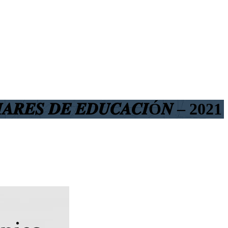
𝑳𝑰𝑨𝑹𝑬𝑺 𝑫𝑬 𝑬𝑫𝑼𝑪𝑨𝑪𝑰Ó𝑵 – 2021