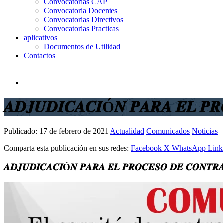
Convocatorias CAP
Convocatoria Docentes
Convocatorias Directivos
Convocatorias Practicas
aplicativos
Documentos de Utilidad
Contactos
𝑨𝑫𝑱𝑼𝑫𝑰𝑪𝑨𝑪𝑰Ó𝑵 𝑷𝑨𝑹𝑨 𝑬𝑳 𝑷
Publicado:
17 de febrero de 2021
Actualidad
Comunicados
Noticias
Comparta esta publicación en sus redes:
Facebook
X
WhatsApp
Link
𝑨𝑫𝑱𝑼𝑫𝑰𝑪𝑨𝑪𝑰Ó𝑵 𝑷𝑨𝑹𝑨 𝑬𝑳 𝑷𝑹𝑶𝑪𝑬𝑺𝑶 𝑫𝑬 𝑪𝑶𝑵𝑻𝑹