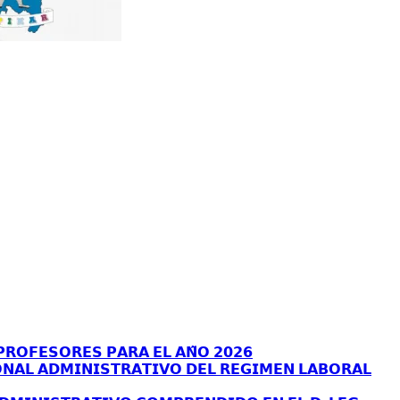
𝗥𝗢𝗙𝗘𝗦𝗢𝗥𝗘𝗦 𝗣𝗔𝗥𝗔 𝗘𝗟 𝗔𝗡̃𝗢 𝟮𝟬𝟮𝟲
𝗡𝗔𝗟 𝗔𝗗𝗠𝗜𝗡𝗜𝗦𝗧𝗥𝗔𝗧𝗜𝗩𝗢 𝗗𝗘𝗟 𝗥𝗘𝗚𝗜𝗠𝗘𝗡 𝗟𝗔𝗕𝗢𝗥𝗔𝗟