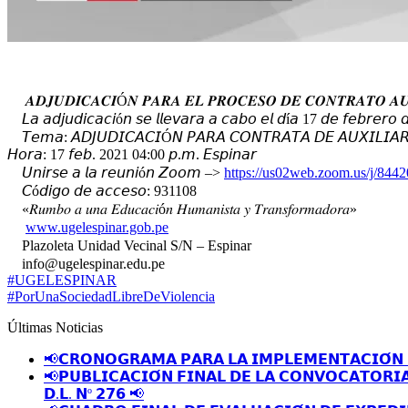
𝑨𝑫𝑱𝑼𝑫𝑰𝑪𝑨𝑪𝑰Ó𝑵 𝑷𝑨𝑹𝑨 𝑬𝑳 𝑷𝑹𝑶𝑪𝑬𝑺𝑶 𝑫𝑬 𝑪𝑶𝑵𝑻𝑹𝑨𝑻𝑶 𝑨
𝘓𝘢 𝘢𝘥𝘫𝘶𝘥𝘪𝘤𝘢𝘤𝘪ó𝘯 𝘴𝘦 𝘭𝘭𝘦𝘷𝘢𝘳𝘢 𝘢 𝘤𝘢𝘣𝘰 𝘦𝘭 𝘥í𝘢 17 𝘥𝘦 𝘧𝘦𝘣𝘳𝘦𝘳𝘰
𝘛𝘦𝘮𝘢: 𝘈𝘋𝘑𝘜𝘋𝘐𝘊𝘈𝘊𝘐Ó𝘕 𝘗𝘈𝘙𝘈 𝘊𝘖𝘕𝘛𝘙𝘈𝘛𝘈 𝘋𝘌 𝘈𝘜𝘟𝘐𝘓𝘐𝘈
𝘏𝘰𝘳𝘢: 17 𝘧𝘦𝘣. 2021 04:00 𝘱.𝘮. 𝘌𝘴𝘱𝘪𝘯𝘢𝘳
𝘜𝘯𝘪𝘳𝘴𝘦 𝘢 𝘭𝘢 𝘳𝘦𝘶𝘯𝘪ó𝘯 𝘡𝘰𝘰𝘮 –>
https://us02web.zoom.us/j/844
𝘊ó𝘥𝘪𝘨𝘰 𝘥𝘦 𝘢𝘤𝘤𝘦𝘴𝘰: 931108
«𝑅𝑢𝑚𝑏𝑜 𝑎 𝑢𝑛𝑎 𝐸𝑑𝑢𝑐𝑎𝑐𝑖ó𝑛 𝐻𝑢𝑚𝑎𝑛𝑖𝑠𝑡𝑎 𝑦 𝑇𝑟𝑎𝑛𝑠𝑓𝑜𝑟𝑚𝑎𝑑𝑜𝑟𝑎»
www.ugelespinar.gob.pe
Plazoleta Unidad Vecinal S/N – Espinar
info@ugelespinar.edu.pe
#UGELESPINAR
#PorUnaSociedadLibreDeViolencia
Últimas Noticias
📢𝗖𝗥𝗢𝗡𝗢𝗚𝗥𝗔𝗠𝗔 𝗣𝗔𝗥𝗔 𝗟𝗔 𝗜𝗠𝗣𝗟𝗘𝗠𝗘𝗡𝗧𝗔𝗖𝗜𝗢́𝗡 
📢𝗣𝗨𝗕𝗟𝗜𝗖𝗔𝗖𝗜𝗢́𝗡 𝗙𝗜𝗡𝗔𝗟 𝗗𝗘 𝗟𝗔 𝗖𝗢𝗡𝗩𝗢𝗖𝗔𝗧𝗢𝗥𝗜
𝗗.𝗟. 𝗡º 𝟮𝟳𝟲 📢