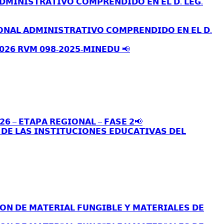
𝗗𝗠𝗜𝗡𝗜𝗦𝗧𝗥𝗔𝗧𝗜𝗩𝗢 𝗖𝗢𝗠𝗣𝗥𝗘𝗡𝗗𝗜𝗗𝗢 𝗘𝗡 𝗘𝗟 𝗗. 𝗟𝗘𝗚.
𝗢𝗡𝗔𝗟 𝗔𝗗𝗠𝗜𝗡𝗜𝗦𝗧𝗥𝗔𝗧𝗜𝗩𝗢 𝗖𝗢𝗠𝗣𝗥𝗘𝗡𝗗𝗜𝗗𝗢 𝗘𝗡 𝗘𝗟 𝗗.
𝟬𝟮𝟲 𝗥𝗩𝗠 𝟬𝟵𝟴-𝟮𝟬𝟮𝟱-𝗠𝗜𝗡𝗘𝗗𝗨 📢
𝟮𝟲 – 𝗘𝗧𝗔𝗣𝗔 𝗥𝗘𝗚𝗜𝗢𝗡𝗔𝗟 – 𝗙𝗔𝗦𝗘 𝟮📢
𝗘 𝗟𝗔𝗦 𝗜𝗡𝗦𝗧𝗜𝗧𝗨𝗖𝗜𝗢𝗡𝗘𝗦 𝗘𝗗𝗨𝗖𝗔𝗧𝗜𝗩𝗔𝗦 𝗗𝗘𝗟
𝗢𝗡 𝗗𝗘 𝗠𝗔𝗧𝗘𝗥𝗜𝗔𝗟 𝗙𝗨𝗡𝗚𝗜𝗕𝗟𝗘 𝗬 𝗠𝗔𝗧𝗘𝗥𝗜𝗔𝗟𝗘𝗦 𝗗𝗘