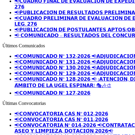
📢𝗖𝗨𝗔𝗗𝗥𝗢 𝗙𝗜𝗡𝗔𝗟 𝗗𝗘 𝗘𝗩𝗔𝗟𝗨𝗔𝗖𝗜𝗢́𝗡 𝗗𝗘 𝗘𝗫𝗣𝗘𝗗𝗜
𝟮𝟳𝟲
📢𝗣𝗨𝗕𝗟𝗜𝗖𝗔𝗖𝗜𝗢́𝗡 𝗗𝗘 𝗥𝗘𝗦𝗨𝗟𝗧𝗔𝗗𝗢𝗦 𝗣𝗥𝗘𝗟𝗜𝗠𝗜𝗡
📢𝗖𝗨𝗔𝗗𝗥𝗢 𝗣𝗥𝗘𝗟𝗜𝗠𝗜𝗡𝗔𝗥 𝗗𝗘 𝗘𝗩𝗔𝗟𝗨𝗔𝗖𝗜𝗢́𝗡 𝗗𝗘 
𝗟𝗘𝗚. 𝟮𝟳𝟲
📢𝗣𝗨𝗕𝗟𝗜𝗖𝗔𝗖𝗜𝗢́𝗡 𝗗𝗘 𝗣𝗢𝗦𝗧𝗨𝗟𝗔𝗡𝗧𝗘𝗦 𝗔𝗣𝗧𝗢𝗦/𝗢
📢 𝗖𝗢𝗠𝗨𝗡𝗜𝗖𝗔𝗗𝗢 – 𝗥𝗘𝗦𝗨𝗟𝗧𝗔𝗗𝗢𝗦 𝗗𝗘𝗟 𝗖𝗢𝗡𝗖𝗨𝗥
Últimos Comunicados
📢𝗖𝗢𝗠𝗨𝗡𝗜𝗖𝗔𝗗𝗢 𝗡° 𝟭𝟯𝟮-𝟮𝟬𝟮𝟲 📢𝗔𝗗𝗝𝗨𝗗𝗜𝗖𝗔𝗖𝗜𝗢́
📢𝗖𝗢𝗠𝗨𝗡𝗜𝗖𝗔𝗗𝗢 𝗡° 𝟭𝟯𝟭-𝟮𝟬𝟮𝟲 📢𝗔𝗗𝗝𝗨𝗗𝗜𝗖𝗔𝗖𝗜𝗢́
📢𝗖𝗢𝗠𝗨𝗡𝗜𝗖𝗔𝗗𝗢 𝗡° 𝟭𝟯𝟬-𝟮𝟬𝟮𝟲 📢𝗔𝗗𝗝𝗨𝗗𝗜𝗖𝗔𝗖𝗜𝗢́
📢𝗖𝗢𝗠𝗨𝗡𝗜𝗖𝗔𝗗𝗢 𝗡° 𝟭𝟮𝟵-𝟮𝟬𝟮𝟲 📢𝗔𝗗𝗝𝗨𝗗𝗜𝗖𝗔𝗖𝗜𝗢́
📢𝗖𝗢𝗠𝗨𝗡𝗜𝗖𝗔𝗗𝗢 𝗡° 𝟭𝟮𝟴-𝟮𝟬𝟮𝟲 📢 ¡𝗔𝗧𝗘𝗡𝗖𝗜𝗢́𝗡, 𝗗
𝗔́𝗠𝗕𝗜𝗧𝗢 𝗗𝗘 𝗟𝗔 𝗨𝗚𝗘𝗟 𝗘𝗦𝗣𝗜𝗡𝗔𝗥! 🎭🎶🎨
📢𝗖𝗢𝗠𝗨𝗡𝗜𝗖𝗔𝗗𝗢 𝗡° 𝟭𝟮𝟳-𝟮𝟬𝟮𝟲
Últimas Convocatorias
📢𝗖𝗢𝗡𝗩𝗢𝗖𝗔𝗧𝗢𝗥𝗜𝗔 𝗖𝗔𝗦 𝗡° 𝟬𝟭𝟮-𝟮𝟬𝟮𝟲
📢𝗖𝗢𝗡𝗩𝗢𝗖𝗔𝗧𝗢𝗥𝗜𝗔 𝗖𝗔𝗦 𝗡° 𝟬𝟭𝟭-𝟮𝟬𝟮𝟲
📢𝗖𝗢𝗡𝗩𝗢𝗖𝗔𝗧𝗢𝗥𝗜𝗔 𝗡° 𝟬𝟭𝟰-𝟮𝟬𝟮𝟲 📢𝗖𝗢𝗡𝗧𝗥𝗔𝗧𝗔𝗖𝗜
𝗔𝗦𝗘𝗢 𝗬 𝗟𝗜𝗠𝗣𝗜𝗘𝗭𝗔, 𝗗𝗢𝗧𝗔𝗖𝗜𝗢́𝗡 𝟮𝟬𝟮𝟲📢