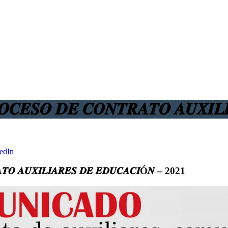
𝑶𝑪𝑬𝑺𝑶 𝑫𝑬 𝑪𝑶𝑵𝑻𝑹𝑨𝑻𝑶 𝑨𝑼𝑿𝑰
edIn
𝑨𝑻𝑶 𝑨𝑼𝑿𝑰𝑳𝑰𝑨𝑹𝑬𝑺 𝑫𝑬 𝑬𝑫𝑼𝑪𝑨𝑪𝑰Ó𝑵 – 2021