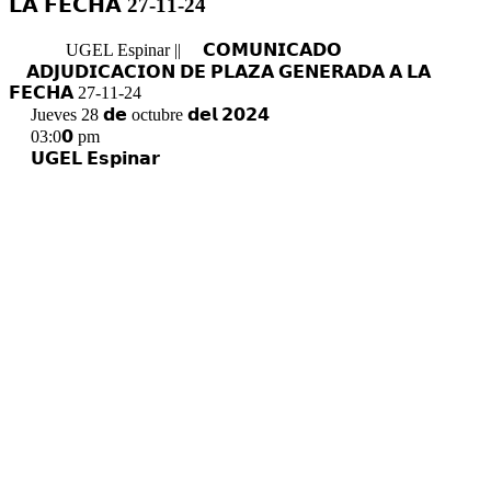
𝗟𝗔 𝗙𝗘𝗖𝗛𝗔 27-11-24
UGEL Espinar ||
𝗖𝗢𝗠𝗨𝗡𝗜𝗖𝗔𝗗𝗢
𝗔𝗗𝗝𝗨𝗗𝗜𝗖𝗔𝗖𝗜𝗢𝗡 𝗗𝗘 𝗣𝗟𝗔𝗭𝗔 𝗚𝗘𝗡𝗘𝗥𝗔𝗗𝗔 𝗔 𝗟𝗔
𝗙𝗘𝗖𝗛𝗔 27-11-24
Jueves 28 𝗱𝗲 octubre 𝗱𝗲𝗹 𝟮𝟬𝟮𝟰
03:0𝟬 pm
𝗨𝗚𝗘𝗟 𝗘𝘀𝗽𝗶𝗻𝗮𝗿