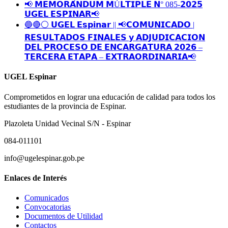
📢 𝗠𝗘𝗠𝗢𝗥𝗔́𝗡𝗗𝗨𝗠 𝗠Ú𝗟𝗧𝗜𝗣𝗟𝗘 𝗡° 085-𝟮𝟬𝟮𝟱
𝗨𝗚𝗘𝗟 𝗘𝗦𝗣𝗜𝗡𝗔𝗥📢
🔵🔴⚪️ 𝗨𝗚𝗘𝗟 𝗘𝘀𝗽𝗶𝗻𝗮𝗿 || 📢𝗖𝗢𝗠𝗨𝗡𝗜𝗖𝗔𝗗𝗢 |
𝗥𝗘𝗦𝗨𝗟𝗧𝗔𝗗𝗢𝗦 𝗙𝗜𝗡𝗔𝗟𝗘𝗦 𝘆 𝗔𝗗𝗝𝗨𝗗𝗜𝗖𝗔𝗖𝗜𝗢𝗡
𝗗𝗘𝗟 𝗣𝗥𝗢𝗖𝗘𝗦𝗢 𝗗𝗘 𝗘𝗡𝗖𝗔𝗥𝗚𝗔𝗧𝗨𝗥𝗔 𝟮𝟬𝟮𝟲 –
𝗧𝗘𝗥𝗖𝗘𝗥𝗔 𝗘𝗧𝗔𝗣𝗔 – 𝗘𝗫𝗧𝗥𝗔𝗢𝗥𝗗𝗜𝗡𝗔𝗥𝗜𝗔📢
UGEL Espinar
Comprometidos en lograr una educación de calidad para todos los
estudiantes de la provincia de Espinar.
Plazoleta Unidad Vecinal S/N - Espinar
084-011101
info@ugelespinar.gob.pe
Enlaces de Interés
Comunicados
Convocatorias
Documentos de Utilidad
Contactos