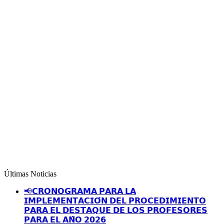
Últimas Noticias
📢𝗖𝗥𝗢𝗡𝗢𝗚𝗥𝗔𝗠𝗔 𝗣𝗔𝗥𝗔 𝗟𝗔
𝗜𝗠𝗣𝗟𝗘𝗠𝗘𝗡𝗧𝗔𝗖𝗜𝗢́𝗡 𝗗𝗘𝗟 𝗣𝗥𝗢𝗖𝗘𝗗𝗜𝗠𝗜𝗘𝗡𝗧𝗢
𝗣𝗔𝗥𝗔 𝗘𝗟 𝗗𝗘𝗦𝗧𝗔𝗤𝗨𝗘 𝗗𝗘 𝗟𝗢𝗦 𝗣𝗥𝗢𝗙𝗘𝗦𝗢𝗥𝗘𝗦
𝗣𝗔𝗥𝗔 𝗘𝗟 𝗔𝗡̃𝗢 𝟮𝟬𝟮𝟲