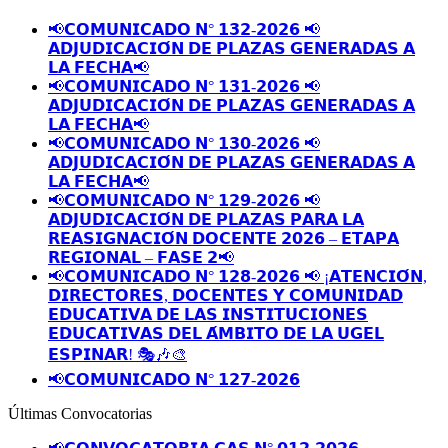
📢𝗖𝗢𝗠𝗨𝗡𝗜𝗖𝗔𝗗𝗢 𝗡° 𝟭𝟯𝟮-𝟮𝟬𝟮𝟲 📢
𝗔𝗗𝗝𝗨𝗗𝗜𝗖𝗔𝗖𝗜𝗢́𝗡 𝗗𝗘 𝗣𝗟𝗔𝗭𝗔𝗦 𝗚𝗘𝗡𝗘𝗥𝗔𝗗𝗔𝗦 𝗔
𝗟𝗔 𝗙𝗘𝗖𝗛𝗔📢
📢𝗖𝗢𝗠𝗨𝗡𝗜𝗖𝗔𝗗𝗢 𝗡° 𝟭𝟯𝟭-𝟮𝟬𝟮𝟲 📢
𝗔𝗗𝗝𝗨𝗗𝗜𝗖𝗔𝗖𝗜𝗢́𝗡 𝗗𝗘 𝗣𝗟𝗔𝗭𝗔𝗦 𝗚𝗘𝗡𝗘𝗥𝗔𝗗𝗔𝗦 𝗔
𝗟𝗔 𝗙𝗘𝗖𝗛𝗔📢
📢𝗖𝗢𝗠𝗨𝗡𝗜𝗖𝗔𝗗𝗢 𝗡° 𝟭𝟯𝟬-𝟮𝟬𝟮𝟲 📢
𝗔𝗗𝗝𝗨𝗗𝗜𝗖𝗔𝗖𝗜𝗢́𝗡 𝗗𝗘 𝗣𝗟𝗔𝗭𝗔𝗦 𝗚𝗘𝗡𝗘𝗥𝗔𝗗𝗔𝗦 𝗔
𝗟𝗔 𝗙𝗘𝗖𝗛𝗔📢
📢𝗖𝗢𝗠𝗨𝗡𝗜𝗖𝗔𝗗𝗢 𝗡° 𝟭𝟮𝟵-𝟮𝟬𝟮𝟲 📢
𝗔𝗗𝗝𝗨𝗗𝗜𝗖𝗔𝗖𝗜𝗢́𝗡 𝗗𝗘 𝗣𝗟𝗔𝗭𝗔𝗦 𝗣𝗔𝗥𝗔 𝗟𝗔
𝗥𝗘𝗔𝗦𝗜𝗚𝗡𝗔𝗖𝗜𝗢́𝗡 𝗗𝗢𝗖𝗘𝗡𝗧𝗘 𝟮𝟬𝟮𝟲 – 𝗘𝗧𝗔𝗣𝗔
𝗥𝗘𝗚𝗜𝗢𝗡𝗔𝗟 – 𝗙𝗔𝗦𝗘 𝟮📢
📢𝗖𝗢𝗠𝗨𝗡𝗜𝗖𝗔𝗗𝗢 𝗡° 𝟭𝟮𝟴-𝟮𝟬𝟮𝟲 📢 ¡𝗔𝗧𝗘𝗡𝗖𝗜𝗢́𝗡,
𝗗𝗜𝗥𝗘𝗖𝗧𝗢𝗥𝗘𝗦, 𝗗𝗢𝗖𝗘𝗡𝗧𝗘𝗦 𝗬 𝗖𝗢𝗠𝗨𝗡𝗜𝗗𝗔𝗗
𝗘𝗗𝗨𝗖𝗔𝗧𝗜𝗩𝗔 𝗗𝗘 𝗟𝗔𝗦 𝗜𝗡𝗦𝗧𝗜𝗧𝗨𝗖𝗜𝗢𝗡𝗘𝗦
𝗘𝗗𝗨𝗖𝗔𝗧𝗜𝗩𝗔𝗦 𝗗𝗘𝗟 𝗔́𝗠𝗕𝗜𝗧𝗢 𝗗𝗘 𝗟𝗔 𝗨𝗚𝗘𝗟
𝗘𝗦𝗣𝗜𝗡𝗔𝗥! 🎭🎶🎨
📢𝗖𝗢𝗠𝗨𝗡𝗜𝗖𝗔𝗗𝗢 𝗡° 𝟭𝟮𝟳-𝟮𝟬𝟮𝟲
Últimas Convocatorias