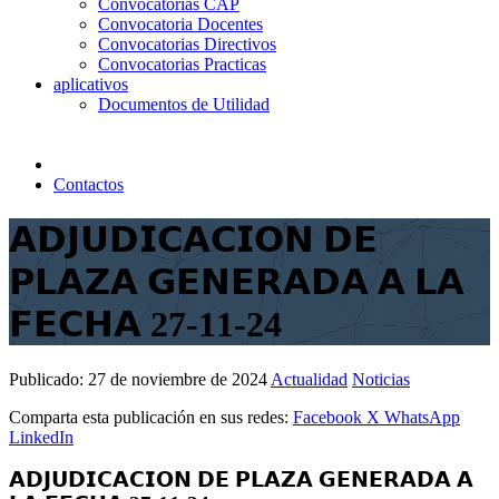
Convocatorias CAP
Convocatoria Docentes
Convocatorias Directivos
Convocatorias Practicas
aplicativos
Documentos de Utilidad
Contactos
𝗔𝗗𝗝𝗨𝗗𝗜𝗖𝗔𝗖𝗜𝗢𝗡 𝗗𝗘
𝗣𝗟𝗔𝗭𝗔 𝗚𝗘𝗡𝗘𝗥𝗔𝗗𝗔 𝗔 𝗟𝗔
𝗙𝗘𝗖𝗛𝗔 27-11-24
Publicado:
27 de noviembre de 2024
Actualidad
Noticias
Comparta esta publicación en sus redes:
Facebook
X
WhatsApp
LinkedIn
𝗔𝗗𝗝𝗨𝗗𝗜𝗖𝗔𝗖𝗜𝗢𝗡 𝗗𝗘 𝗣𝗟𝗔𝗭𝗔 𝗚𝗘𝗡𝗘𝗥𝗔𝗗𝗔 𝗔