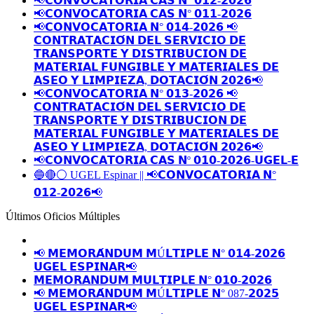
📢𝗖𝗢𝗡𝗩𝗢𝗖𝗔𝗧𝗢𝗥𝗜𝗔 𝗖𝗔𝗦 𝗡° 𝟬𝟭𝟮-𝟮𝟬𝟮𝟲
📢𝗖𝗢𝗡𝗩𝗢𝗖𝗔𝗧𝗢𝗥𝗜𝗔 𝗖𝗔𝗦 𝗡° 𝟬𝟭𝟭-𝟮𝟬𝟮𝟲
📢𝗖𝗢𝗡𝗩𝗢𝗖𝗔𝗧𝗢𝗥𝗜𝗔 𝗡° 𝟬𝟭𝟰-𝟮𝟬𝟮𝟲 📢
𝗖𝗢𝗡𝗧𝗥𝗔𝗧𝗔𝗖𝗜𝗢́𝗡 𝗗𝗘𝗟 𝗦𝗘𝗥𝗩𝗜𝗖𝗜𝗢 𝗗𝗘
𝗧𝗥𝗔𝗡𝗦𝗣𝗢𝗥𝗧𝗘 𝗬 𝗗𝗜𝗦𝗧𝗥𝗜𝗕𝗨𝗖𝗜𝗢𝗡 𝗗𝗘
𝗠𝗔𝗧𝗘𝗥𝗜𝗔𝗟 𝗙𝗨𝗡𝗚𝗜𝗕𝗟𝗘 𝗬 𝗠𝗔𝗧𝗘𝗥𝗜𝗔𝗟𝗘𝗦 𝗗𝗘
𝗔𝗦𝗘𝗢 𝗬 𝗟𝗜𝗠𝗣𝗜𝗘𝗭𝗔, 𝗗𝗢𝗧𝗔𝗖𝗜𝗢́𝗡 𝟮𝟬𝟮𝟲📢
📢𝗖𝗢𝗡𝗩𝗢𝗖𝗔𝗧𝗢𝗥𝗜𝗔 𝗡° 𝟬𝟭𝟯-𝟮𝟬𝟮𝟲 📢
𝗖𝗢𝗡𝗧𝗥𝗔𝗧𝗔𝗖𝗜𝗢́𝗡 𝗗𝗘𝗟 𝗦𝗘𝗥𝗩𝗜𝗖𝗜𝗢 𝗗𝗘
𝗧𝗥𝗔𝗡𝗦𝗣𝗢𝗥𝗧𝗘 𝗬 𝗗𝗜𝗦𝗧𝗥𝗜𝗕𝗨𝗖𝗜𝗢𝗡 𝗗𝗘
𝗠𝗔𝗧𝗘𝗥𝗜𝗔𝗟 𝗙𝗨𝗡𝗚𝗜𝗕𝗟𝗘 𝗬 𝗠𝗔𝗧𝗘𝗥𝗜𝗔𝗟𝗘𝗦 𝗗𝗘
𝗔𝗦𝗘𝗢 𝗬 𝗟𝗜𝗠𝗣𝗜𝗘𝗭𝗔, 𝗗𝗢𝗧𝗔𝗖𝗜𝗢́𝗡 𝟮𝟬𝟮𝟲📢
📢𝗖𝗢𝗡𝗩𝗢𝗖𝗔𝗧𝗢𝗥𝗜𝗔 𝗖𝗔𝗦 𝗡º 𝟬𝟭𝟬-𝟮𝟬𝟮𝟲-𝗨𝗚𝗘𝗟-𝗘
🔵🔴⚪️ UGEL Espinar || 📢𝗖𝗢𝗡𝗩𝗢𝗖𝗔𝗧𝗢𝗥𝗜𝗔 𝗡°
𝟬𝟭𝟮-𝟮𝟬𝟮𝟲📢
Últimos Oficios Múltiples
📢 𝗠𝗘𝗠𝗢𝗥𝗔́𝗡𝗗𝗨𝗠 𝗠Ú𝗟𝗧𝗜𝗣𝗟𝗘 𝗡° 𝟬𝟭𝟰-𝟮𝟬𝟮𝟲
𝗨𝗚𝗘𝗟 𝗘𝗦𝗣𝗜𝗡𝗔𝗥📢
𝗠𝗘𝗠𝗢𝗥𝗔𝗡𝗗𝗨𝗠 𝗠𝗨𝗟𝗧𝗜𝗣𝗟𝗘 𝗡° 𝟬𝟭𝟬-𝟮𝟬𝟮𝟲
📢 𝗠𝗘𝗠𝗢𝗥𝗔́𝗡𝗗𝗨𝗠 𝗠Ú𝗟𝗧𝗜𝗣𝗟𝗘 𝗡° 087-𝟮𝟬𝟮𝟱
𝗨𝗚𝗘𝗟 𝗘𝗦𝗣𝗜𝗡𝗔𝗥📢