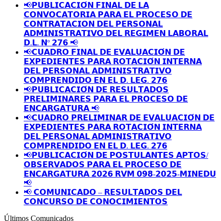
📢𝗣𝗨𝗕𝗟𝗜𝗖𝗔𝗖𝗜𝗢́𝗡 𝗙𝗜𝗡𝗔𝗟 𝗗𝗘 𝗟𝗔
𝗖𝗢𝗡𝗩𝗢𝗖𝗔𝗧𝗢𝗥𝗜𝗔 𝗣𝗔𝗥𝗔 𝗘𝗟 𝗣𝗥𝗢𝗖𝗘𝗦𝗢 𝗗𝗘
𝗖𝗢𝗡𝗧𝗥𝗔𝗧𝗔𝗖𝗜𝗢𝗡 𝗗𝗘𝗟 𝗣𝗘𝗥𝗦𝗢𝗡𝗔𝗟
𝗔𝗗𝗠𝗜𝗡𝗜𝗦𝗧𝗥𝗔𝗧𝗜𝗩𝗢 𝗗𝗘𝗟 𝗥𝗘𝗚𝗜𝗠𝗘𝗡 𝗟𝗔𝗕𝗢𝗥𝗔𝗟
𝗗.𝗟. 𝗡º 𝟮𝟳𝟲 📢
📢𝗖𝗨𝗔𝗗𝗥𝗢 𝗙𝗜𝗡𝗔𝗟 𝗗𝗘 𝗘𝗩𝗔𝗟𝗨𝗔𝗖𝗜𝗢́𝗡 𝗗𝗘
𝗘𝗫𝗣𝗘𝗗𝗜𝗘𝗡𝗧𝗘𝗦 𝗣𝗔𝗥𝗔 𝗥𝗢𝗧𝗔𝗖𝗜𝗢́𝗡 𝗜𝗡𝗧𝗘𝗥𝗡𝗔
𝗗𝗘𝗟 𝗣𝗘𝗥𝗦𝗢𝗡𝗔𝗟 𝗔𝗗𝗠𝗜𝗡𝗜𝗦𝗧𝗥𝗔𝗧𝗜𝗩𝗢
𝗖𝗢𝗠𝗣𝗥𝗘𝗡𝗗𝗜𝗗𝗢 𝗘𝗡 𝗘𝗟 𝗗. 𝗟𝗘𝗚. 𝟮𝟳𝟲
📢𝗣𝗨𝗕𝗟𝗜𝗖𝗔𝗖𝗜𝗢́𝗡 𝗗𝗘 𝗥𝗘𝗦𝗨𝗟𝗧𝗔𝗗𝗢𝗦
𝗣𝗥𝗘𝗟𝗜𝗠𝗜𝗡𝗔𝗥𝗘𝗦 𝗣𝗔𝗥𝗔 𝗘𝗟 𝗣𝗥𝗢𝗖𝗘𝗦𝗢 𝗗𝗘
𝗘𝗡𝗖𝗔𝗥𝗚𝗔𝗧𝗨𝗥𝗔 📢
📢𝗖𝗨𝗔𝗗𝗥𝗢 𝗣𝗥𝗘𝗟𝗜𝗠𝗜𝗡𝗔𝗥 𝗗𝗘 𝗘𝗩𝗔𝗟𝗨𝗔𝗖𝗜𝗢́𝗡 𝗗𝗘
𝗘𝗫𝗣𝗘𝗗𝗜𝗘𝗡𝗧𝗘𝗦 𝗣𝗔𝗥𝗔 𝗥𝗢𝗧𝗔𝗖𝗜𝗢́𝗡 𝗜𝗡𝗧𝗘𝗥𝗡𝗔
𝗗𝗘𝗟 𝗣𝗘𝗥𝗦𝗢𝗡𝗔𝗟 𝗔𝗗𝗠𝗜𝗡𝗜𝗦𝗧𝗥𝗔𝗧𝗜𝗩𝗢
𝗖𝗢𝗠𝗣𝗥𝗘𝗡𝗗𝗜𝗗𝗢 𝗘𝗡 𝗘𝗟 𝗗. 𝗟𝗘𝗚. 𝟮𝟳𝟲
📢𝗣𝗨𝗕𝗟𝗜𝗖𝗔𝗖𝗜𝗢́𝗡 𝗗𝗘 𝗣𝗢𝗦𝗧𝗨𝗟𝗔𝗡𝗧𝗘𝗦 𝗔𝗣𝗧𝗢𝗦/
𝗢𝗕𝗦𝗘𝗥𝗩𝗔𝗗𝗢𝗦 𝗣𝗔𝗥𝗔 𝗘𝗟 𝗣𝗥𝗢𝗖𝗘𝗦𝗢 𝗗𝗘
𝗘𝗡𝗖𝗔𝗥𝗚𝗔𝗧𝗨𝗥𝗔 𝟮𝟬𝟮𝟲 𝗥𝗩𝗠 𝟬𝟵𝟴-𝟮𝟬𝟮𝟱-𝗠𝗜𝗡𝗘𝗗𝗨
📢
📢 𝗖𝗢𝗠𝗨𝗡𝗜𝗖𝗔𝗗𝗢 – 𝗥𝗘𝗦𝗨𝗟𝗧𝗔𝗗𝗢𝗦 𝗗𝗘𝗟
𝗖𝗢𝗡𝗖𝗨𝗥𝗦𝗢 𝗗𝗘 𝗖𝗢𝗡𝗢𝗖𝗜𝗠𝗜𝗘𝗡𝗧𝗢𝗦
Últimos Comunicados