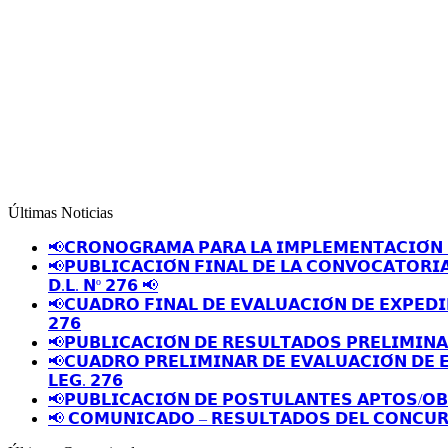
Últimas Noticias
📢𝗖𝗥𝗢𝗡𝗢𝗚𝗥𝗔𝗠𝗔 𝗣𝗔𝗥𝗔 𝗟𝗔 𝗜𝗠𝗣𝗟𝗘𝗠𝗘𝗡𝗧𝗔𝗖𝗜𝗢́𝗡 
📢𝗣𝗨𝗕𝗟𝗜𝗖𝗔𝗖𝗜𝗢́𝗡 𝗙𝗜𝗡𝗔𝗟 𝗗𝗘 𝗟𝗔 𝗖𝗢𝗡𝗩𝗢𝗖𝗔𝗧𝗢𝗥𝗜
𝗗.𝗟. 𝗡º 𝟮𝟳𝟲 📢
📢𝗖𝗨𝗔𝗗𝗥𝗢 𝗙𝗜𝗡𝗔𝗟 𝗗𝗘 𝗘𝗩𝗔𝗟𝗨𝗔𝗖𝗜𝗢́𝗡 𝗗𝗘 𝗘𝗫𝗣𝗘𝗗𝗜
𝟮𝟳𝟲
📢𝗣𝗨𝗕𝗟𝗜𝗖𝗔𝗖𝗜𝗢́𝗡 𝗗𝗘 𝗥𝗘𝗦𝗨𝗟𝗧𝗔𝗗𝗢𝗦 𝗣𝗥𝗘𝗟𝗜𝗠𝗜𝗡
📢𝗖𝗨𝗔𝗗𝗥𝗢 𝗣𝗥𝗘𝗟𝗜𝗠𝗜𝗡𝗔𝗥 𝗗𝗘 𝗘𝗩𝗔𝗟𝗨𝗔𝗖𝗜𝗢́𝗡 𝗗𝗘 
𝗟𝗘𝗚. 𝟮𝟳𝟲
📢𝗣𝗨𝗕𝗟𝗜𝗖𝗔𝗖𝗜𝗢́𝗡 𝗗𝗘 𝗣𝗢𝗦𝗧𝗨𝗟𝗔𝗡𝗧𝗘𝗦 𝗔𝗣𝗧𝗢𝗦/𝗢
📢 𝗖𝗢𝗠𝗨𝗡𝗜𝗖𝗔𝗗𝗢 – 𝗥𝗘𝗦𝗨𝗟𝗧𝗔𝗗𝗢𝗦 𝗗𝗘𝗟 𝗖𝗢𝗡𝗖𝗨𝗥