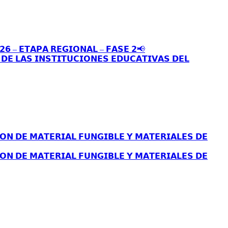
𝟮𝟲 – 𝗘𝗧𝗔𝗣𝗔 𝗥𝗘𝗚𝗜𝗢𝗡𝗔𝗟 – 𝗙𝗔𝗦𝗘 𝟮📢
𝗘 𝗟𝗔𝗦 𝗜𝗡𝗦𝗧𝗜𝗧𝗨𝗖𝗜𝗢𝗡𝗘𝗦 𝗘𝗗𝗨𝗖𝗔𝗧𝗜𝗩𝗔𝗦 𝗗𝗘𝗟
𝗢𝗡 𝗗𝗘 𝗠𝗔𝗧𝗘𝗥𝗜𝗔𝗟 𝗙𝗨𝗡𝗚𝗜𝗕𝗟𝗘 𝗬 𝗠𝗔𝗧𝗘𝗥𝗜𝗔𝗟𝗘𝗦 𝗗𝗘
𝗢𝗡 𝗗𝗘 𝗠𝗔𝗧𝗘𝗥𝗜𝗔𝗟 𝗙𝗨𝗡𝗚𝗜𝗕𝗟𝗘 𝗬 𝗠𝗔𝗧𝗘𝗥𝗜𝗔𝗟𝗘𝗦 𝗗𝗘