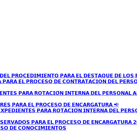
𝗘𝗟 𝗣𝗥𝗢𝗖𝗘𝗗𝗜𝗠𝗜𝗘𝗡𝗧𝗢 𝗣𝗔𝗥𝗔 𝗘𝗟 𝗗𝗘𝗦𝗧𝗔𝗤𝗨𝗘 𝗗𝗘 𝗟𝗢𝗦 𝗣
𝗔 𝗣𝗔𝗥𝗔 𝗘𝗟 𝗣𝗥𝗢𝗖𝗘𝗦𝗢 𝗗𝗘 𝗖𝗢𝗡𝗧𝗥𝗔𝗧𝗔𝗖𝗜𝗢𝗡 𝗗𝗘𝗟 𝗣𝗘𝗥𝗦
𝗘𝗡𝗧𝗘𝗦 𝗣𝗔𝗥𝗔 𝗥𝗢𝗧𝗔𝗖𝗜𝗢́𝗡 𝗜𝗡𝗧𝗘𝗥𝗡𝗔 𝗗𝗘𝗟 𝗣𝗘𝗥𝗦𝗢𝗡𝗔𝗟 
𝗥𝗘𝗦 𝗣𝗔𝗥𝗔 𝗘𝗟 𝗣𝗥𝗢𝗖𝗘𝗦𝗢 𝗗𝗘 𝗘𝗡𝗖𝗔𝗥𝗚𝗔𝗧𝗨𝗥𝗔 📢
𝗫𝗣𝗘𝗗𝗜𝗘𝗡𝗧𝗘𝗦 𝗣𝗔𝗥𝗔 𝗥𝗢𝗧𝗔𝗖𝗜𝗢́𝗡 𝗜𝗡𝗧𝗘𝗥𝗡𝗔 𝗗𝗘𝗟 𝗣𝗘𝗥𝗦
𝗦𝗘𝗥𝗩𝗔𝗗𝗢𝗦 𝗣𝗔𝗥𝗔 𝗘𝗟 𝗣𝗥𝗢𝗖𝗘𝗦𝗢 𝗗𝗘 𝗘𝗡𝗖𝗔𝗥𝗚𝗔𝗧𝗨𝗥𝗔 𝟮
𝗦𝗢 𝗗𝗘 𝗖𝗢𝗡𝗢𝗖𝗜𝗠𝗜𝗘𝗡𝗧𝗢𝗦