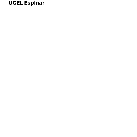
𝗨𝗚𝗘𝗟 𝗘𝘀𝗽𝗶𝗻𝗮𝗿