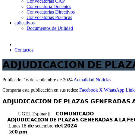
Convocatorias CAP
Convocatoria Docentes
Convocatorias Directivos
Convocatorias Practicas
aplicativos
Documentos de Utilidad
Contactos
𝗔𝗗𝗝𝗨𝗗𝗜𝗖𝗔𝗖𝗜𝗢𝗡 𝗗𝗘 𝗣𝗟𝗔
Publicado:
16 de septiembre de 2024
Actualidad
Noticias
Comparta esta publicación en sus redes:
Facebook
X
WhatsApp
Link
𝗔𝗗𝗝𝗨𝗗𝗜𝗖𝗔𝗖𝗜𝗢𝗡 𝗗𝗘 𝗣𝗟𝗔𝗭𝗔𝗦 𝗚𝗘𝗡𝗘𝗥𝗔𝗗𝗔𝗦
UGEL Espinar ||
𝗖𝗢𝗠𝗨𝗡𝗜𝗖𝗔𝗗𝗢
𝗔𝗗𝗝𝗨𝗗𝗜𝗖𝗔𝗖𝗜𝗢𝗡 𝗗𝗘 𝗣𝗟𝗔𝗭𝗔𝗦 𝗚𝗘𝗡𝗘𝗥𝗔𝗗𝗔𝗦 𝗔 𝗟𝗔 𝗙𝗘
Lunes 16 𝗱𝗲 setiembre 𝗱𝗲𝗹 𝟮𝟬𝟮𝟰
3:0𝟬 𝗽𝗺.