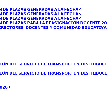
𝗡 𝗗𝗘 𝗣𝗟𝗔𝗭𝗔𝗦 𝗚𝗘𝗡𝗘𝗥𝗔𝗗𝗔𝗦 𝗔 𝗟𝗔 𝗙𝗘𝗖𝗛𝗔📢
𝗡 𝗗𝗘 𝗣𝗟𝗔𝗭𝗔𝗦 𝗚𝗘𝗡𝗘𝗥𝗔𝗗𝗔𝗦 𝗔 𝗟𝗔 𝗙𝗘𝗖𝗛𝗔📢
𝗡 𝗗𝗘 𝗣𝗟𝗔𝗭𝗔𝗦 𝗚𝗘𝗡𝗘𝗥𝗔𝗗𝗔𝗦 𝗔 𝗟𝗔 𝗙𝗘𝗖𝗛𝗔📢
 𝗗𝗘 𝗣𝗟𝗔𝗭𝗔𝗦 𝗣𝗔𝗥𝗔 𝗟𝗔 𝗥𝗘𝗔𝗦𝗜𝗚𝗡𝗔𝗖𝗜𝗢́𝗡 𝗗𝗢𝗖𝗘𝗡𝗧𝗘 𝟮𝟬
𝗥𝗘𝗖𝗧𝗢𝗥𝗘𝗦, 𝗗𝗢𝗖𝗘𝗡𝗧𝗘𝗦 𝗬 𝗖𝗢𝗠𝗨𝗡𝗜𝗗𝗔𝗗 𝗘𝗗𝗨𝗖𝗔𝗧𝗜𝗩𝗔 
́𝗡 𝗗𝗘𝗟 𝗦𝗘𝗥𝗩𝗜𝗖𝗜𝗢 𝗗𝗘 𝗧𝗥𝗔𝗡𝗦𝗣𝗢𝗥𝗧𝗘 𝗬 𝗗𝗜𝗦𝗧𝗥𝗜𝗕𝗨𝗖𝗜
́𝗡 𝗗𝗘𝗟 𝗦𝗘𝗥𝗩𝗜𝗖𝗜𝗢 𝗗𝗘 𝗧𝗥𝗔𝗡𝗦𝗣𝗢𝗥𝗧𝗘 𝗬 𝗗𝗜𝗦𝗧𝗥𝗜𝗕𝗨𝗖𝗜
𝟬𝟮𝟲📢