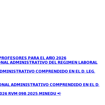
𝗥𝗢𝗙𝗘𝗦𝗢𝗥𝗘𝗦 𝗣𝗔𝗥𝗔 𝗘𝗟 𝗔𝗡̃𝗢 𝟮𝟬𝟮𝟲
𝗡𝗔𝗟 𝗔𝗗𝗠𝗜𝗡𝗜𝗦𝗧𝗥𝗔𝗧𝗜𝗩𝗢 𝗗𝗘𝗟 𝗥𝗘𝗚𝗜𝗠𝗘𝗡 𝗟𝗔𝗕𝗢𝗥𝗔𝗟
𝗗𝗠𝗜𝗡𝗜𝗦𝗧𝗥𝗔𝗧𝗜𝗩𝗢 𝗖𝗢𝗠𝗣𝗥𝗘𝗡𝗗𝗜𝗗𝗢 𝗘𝗡 𝗘𝗟 𝗗. 𝗟𝗘𝗚.
𝗢𝗡𝗔𝗟 𝗔𝗗𝗠𝗜𝗡𝗜𝗦𝗧𝗥𝗔𝗧𝗜𝗩𝗢 𝗖𝗢𝗠𝗣𝗥𝗘𝗡𝗗𝗜𝗗𝗢 𝗘𝗡 𝗘𝗟 𝗗.
𝟬𝟮𝟲 𝗥𝗩𝗠 𝟬𝟵𝟴-𝟮𝟬𝟮𝟱-𝗠𝗜𝗡𝗘𝗗𝗨 📢