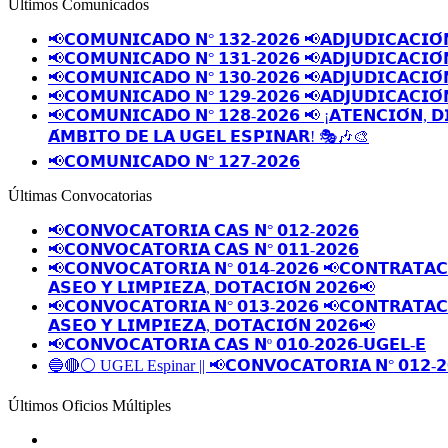
Últimos Comunicados
📢𝗖𝗢𝗠𝗨𝗡𝗜𝗖𝗔𝗗𝗢 𝗡° 𝟭𝟯𝟮-𝟮𝟬𝟮𝟲 📢𝗔𝗗𝗝𝗨𝗗𝗜𝗖𝗔𝗖𝗜𝗢́
📢𝗖𝗢𝗠𝗨𝗡𝗜𝗖𝗔𝗗𝗢 𝗡° 𝟭𝟯𝟭-𝟮𝟬𝟮𝟲 📢𝗔𝗗𝗝𝗨𝗗𝗜𝗖𝗔𝗖𝗜𝗢́
📢𝗖𝗢𝗠𝗨𝗡𝗜𝗖𝗔𝗗𝗢 𝗡° 𝟭𝟯𝟬-𝟮𝟬𝟮𝟲 📢𝗔𝗗𝗝𝗨𝗗𝗜𝗖𝗔𝗖𝗜𝗢́
📢𝗖𝗢𝗠𝗨𝗡𝗜𝗖𝗔𝗗𝗢 𝗡° 𝟭𝟮𝟵-𝟮𝟬𝟮𝟲 📢𝗔𝗗𝗝𝗨𝗗𝗜𝗖𝗔𝗖𝗜𝗢́
📢𝗖𝗢𝗠𝗨𝗡𝗜𝗖𝗔𝗗𝗢 𝗡° 𝟭𝟮𝟴-𝟮𝟬𝟮𝟲 📢 ¡𝗔𝗧𝗘𝗡𝗖𝗜𝗢́𝗡, 𝗗
𝗔́𝗠𝗕𝗜𝗧𝗢 𝗗𝗘 𝗟𝗔 𝗨𝗚𝗘𝗟 𝗘𝗦𝗣𝗜𝗡𝗔𝗥! 🎭🎶🎨
📢𝗖𝗢𝗠𝗨𝗡𝗜𝗖𝗔𝗗𝗢 𝗡° 𝟭𝟮𝟳-𝟮𝟬𝟮𝟲
Últimas Convocatorias
📢𝗖𝗢𝗡𝗩𝗢𝗖𝗔𝗧𝗢𝗥𝗜𝗔 𝗖𝗔𝗦 𝗡° 𝟬𝟭𝟮-𝟮𝟬𝟮𝟲
📢𝗖𝗢𝗡𝗩𝗢𝗖𝗔𝗧𝗢𝗥𝗜𝗔 𝗖𝗔𝗦 𝗡° 𝟬𝟭𝟭-𝟮𝟬𝟮𝟲
📢𝗖𝗢𝗡𝗩𝗢𝗖𝗔𝗧𝗢𝗥𝗜𝗔 𝗡° 𝟬𝟭𝟰-𝟮𝟬𝟮𝟲 📢𝗖𝗢𝗡𝗧𝗥𝗔𝗧𝗔𝗖𝗜
𝗔𝗦𝗘𝗢 𝗬 𝗟𝗜𝗠𝗣𝗜𝗘𝗭𝗔, 𝗗𝗢𝗧𝗔𝗖𝗜𝗢́𝗡 𝟮𝟬𝟮𝟲📢
📢𝗖𝗢𝗡𝗩𝗢𝗖𝗔𝗧𝗢𝗥𝗜𝗔 𝗡° 𝟬𝟭𝟯-𝟮𝟬𝟮𝟲 📢𝗖𝗢𝗡𝗧𝗥𝗔𝗧𝗔𝗖𝗜
𝗔𝗦𝗘𝗢 𝗬 𝗟𝗜𝗠𝗣𝗜𝗘𝗭𝗔, 𝗗𝗢𝗧𝗔𝗖𝗜𝗢́𝗡 𝟮𝟬𝟮𝟲📢
📢𝗖𝗢𝗡𝗩𝗢𝗖𝗔𝗧𝗢𝗥𝗜𝗔 𝗖𝗔𝗦 𝗡º 𝟬𝟭𝟬-𝟮𝟬𝟮𝟲-𝗨𝗚𝗘𝗟-𝗘
🔵🔴⚪️ UGEL Espinar || 📢𝗖𝗢𝗡𝗩𝗢𝗖𝗔𝗧𝗢𝗥𝗜𝗔 𝗡° 𝟬𝟭𝟮-𝟮
Últimos Oficios Múltiples