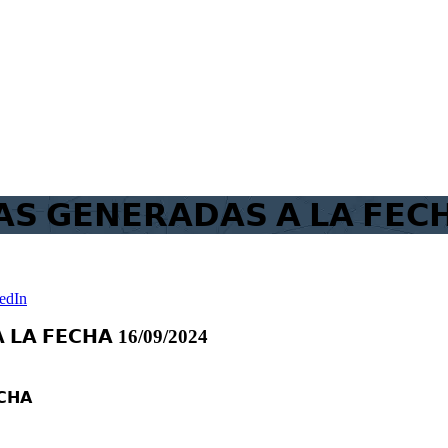
𝗔𝗦 𝗚𝗘𝗡𝗘𝗥𝗔𝗗𝗔𝗦 𝗔 𝗟𝗔 𝗙𝗘
edIn
 𝗔 𝗟𝗔 𝗙𝗘𝗖𝗛𝗔 16/09/2024
𝗖𝗛𝗔