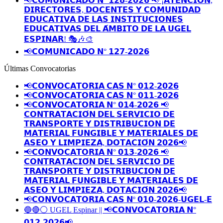
📢𝗖𝗢𝗠𝗨𝗡𝗜𝗖𝗔𝗗𝗢 𝗡° 𝟭𝟮𝟴-𝟮𝟬𝟮𝟲 📢 ¡𝗔𝗧𝗘𝗡𝗖𝗜𝗢́𝗡,
𝗗𝗜𝗥𝗘𝗖𝗧𝗢𝗥𝗘𝗦, 𝗗𝗢𝗖𝗘𝗡𝗧𝗘𝗦 𝗬 𝗖𝗢𝗠𝗨𝗡𝗜𝗗𝗔𝗗
𝗘𝗗𝗨𝗖𝗔𝗧𝗜𝗩𝗔 𝗗𝗘 𝗟𝗔𝗦 𝗜𝗡𝗦𝗧𝗜𝗧𝗨𝗖𝗜𝗢𝗡𝗘𝗦
𝗘𝗗𝗨𝗖𝗔𝗧𝗜𝗩𝗔𝗦 𝗗𝗘𝗟 𝗔́𝗠𝗕𝗜𝗧𝗢 𝗗𝗘 𝗟𝗔 𝗨𝗚𝗘𝗟
𝗘𝗦𝗣𝗜𝗡𝗔𝗥! 🎭🎶🎨
📢𝗖𝗢𝗠𝗨𝗡𝗜𝗖𝗔𝗗𝗢 𝗡° 𝟭𝟮𝟳-𝟮𝟬𝟮𝟲
Últimas Convocatorias
📢𝗖𝗢𝗡𝗩𝗢𝗖𝗔𝗧𝗢𝗥𝗜𝗔 𝗖𝗔𝗦 𝗡° 𝟬𝟭𝟮-𝟮𝟬𝟮𝟲
📢𝗖𝗢𝗡𝗩𝗢𝗖𝗔𝗧𝗢𝗥𝗜𝗔 𝗖𝗔𝗦 𝗡° 𝟬𝟭𝟭-𝟮𝟬𝟮𝟲
📢𝗖𝗢𝗡𝗩𝗢𝗖𝗔𝗧𝗢𝗥𝗜𝗔 𝗡° 𝟬𝟭𝟰-𝟮𝟬𝟮𝟲 📢
𝗖𝗢𝗡𝗧𝗥𝗔𝗧𝗔𝗖𝗜𝗢́𝗡 𝗗𝗘𝗟 𝗦𝗘𝗥𝗩𝗜𝗖𝗜𝗢 𝗗𝗘
𝗧𝗥𝗔𝗡𝗦𝗣𝗢𝗥𝗧𝗘 𝗬 𝗗𝗜𝗦𝗧𝗥𝗜𝗕𝗨𝗖𝗜𝗢𝗡 𝗗𝗘
𝗠𝗔𝗧𝗘𝗥𝗜𝗔𝗟 𝗙𝗨𝗡𝗚𝗜𝗕𝗟𝗘 𝗬 𝗠𝗔𝗧𝗘𝗥𝗜𝗔𝗟𝗘𝗦 𝗗𝗘
𝗔𝗦𝗘𝗢 𝗬 𝗟𝗜𝗠𝗣𝗜𝗘𝗭𝗔, 𝗗𝗢𝗧𝗔𝗖𝗜𝗢́𝗡 𝟮𝟬𝟮𝟲📢
📢𝗖𝗢𝗡𝗩𝗢𝗖𝗔𝗧𝗢𝗥𝗜𝗔 𝗡° 𝟬𝟭𝟯-𝟮𝟬𝟮𝟲 📢
𝗖𝗢𝗡𝗧𝗥𝗔𝗧𝗔𝗖𝗜𝗢́𝗡 𝗗𝗘𝗟 𝗦𝗘𝗥𝗩𝗜𝗖𝗜𝗢 𝗗𝗘
𝗧𝗥𝗔𝗡𝗦𝗣𝗢𝗥𝗧𝗘 𝗬 𝗗𝗜𝗦𝗧𝗥𝗜𝗕𝗨𝗖𝗜𝗢𝗡 𝗗𝗘
𝗠𝗔𝗧𝗘𝗥𝗜𝗔𝗟 𝗙𝗨𝗡𝗚𝗜𝗕𝗟𝗘 𝗬 𝗠𝗔𝗧𝗘𝗥𝗜𝗔𝗟𝗘𝗦 𝗗𝗘
𝗔𝗦𝗘𝗢 𝗬 𝗟𝗜𝗠𝗣𝗜𝗘𝗭𝗔, 𝗗𝗢𝗧𝗔𝗖𝗜𝗢́𝗡 𝟮𝟬𝟮𝟲📢
📢𝗖𝗢𝗡𝗩𝗢𝗖𝗔𝗧𝗢𝗥𝗜𝗔 𝗖𝗔𝗦 𝗡º 𝟬𝟭𝟬-𝟮𝟬𝟮𝟲-𝗨𝗚𝗘𝗟-𝗘
🔵🔴⚪️ UGEL Espinar || 📢𝗖𝗢𝗡𝗩𝗢𝗖𝗔𝗧𝗢𝗥𝗜𝗔 𝗡°
𝟬𝟭𝟮-𝟮𝟬𝟮𝟲📢