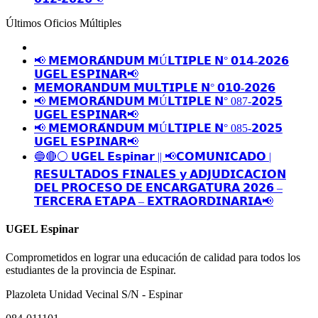
Últimos Oficios Múltiples
📢 𝗠𝗘𝗠𝗢𝗥𝗔́𝗡𝗗𝗨𝗠 𝗠Ú𝗟𝗧𝗜𝗣𝗟𝗘 𝗡° 𝟬𝟭𝟰-𝟮𝟬𝟮𝟲
𝗨𝗚𝗘𝗟 𝗘𝗦𝗣𝗜𝗡𝗔𝗥📢
𝗠𝗘𝗠𝗢𝗥𝗔𝗡𝗗𝗨𝗠 𝗠𝗨𝗟𝗧𝗜𝗣𝗟𝗘 𝗡° 𝟬𝟭𝟬-𝟮𝟬𝟮𝟲
📢 𝗠𝗘𝗠𝗢𝗥𝗔́𝗡𝗗𝗨𝗠 𝗠Ú𝗟𝗧𝗜𝗣𝗟𝗘 𝗡° 087-𝟮𝟬𝟮𝟱
𝗨𝗚𝗘𝗟 𝗘𝗦𝗣𝗜𝗡𝗔𝗥📢
📢 𝗠𝗘𝗠𝗢𝗥𝗔́𝗡𝗗𝗨𝗠 𝗠Ú𝗟𝗧𝗜𝗣𝗟𝗘 𝗡° 085-𝟮𝟬𝟮𝟱
𝗨𝗚𝗘𝗟 𝗘𝗦𝗣𝗜𝗡𝗔𝗥📢
🔵🔴⚪️ 𝗨𝗚𝗘𝗟 𝗘𝘀𝗽𝗶𝗻𝗮𝗿 || 📢𝗖𝗢𝗠𝗨𝗡𝗜𝗖𝗔𝗗𝗢 |
𝗥𝗘𝗦𝗨𝗟𝗧𝗔𝗗𝗢𝗦 𝗙𝗜𝗡𝗔𝗟𝗘𝗦 𝘆 𝗔𝗗𝗝𝗨𝗗𝗜𝗖𝗔𝗖𝗜𝗢𝗡
𝗗𝗘𝗟 𝗣𝗥𝗢𝗖𝗘𝗦𝗢 𝗗𝗘 𝗘𝗡𝗖𝗔𝗥𝗚𝗔𝗧𝗨𝗥𝗔 𝟮𝟬𝟮𝟲 –
𝗧𝗘𝗥𝗖𝗘𝗥𝗔 𝗘𝗧𝗔𝗣𝗔 – 𝗘𝗫𝗧𝗥𝗔𝗢𝗥𝗗𝗜𝗡𝗔𝗥𝗜𝗔📢
UGEL Espinar
Comprometidos en lograr una educación de calidad para todos los
estudiantes de la provincia de Espinar.
Plazoleta Unidad Vecinal S/N - Espinar