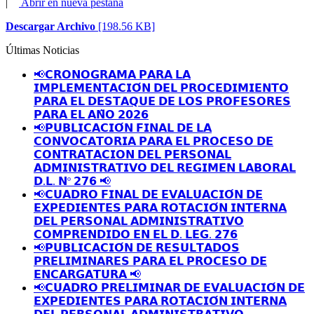
|
Abrir en nueva pestaña
Descargar Archivo
[198.56 KB]
Últimas Noticias
📢𝗖𝗥𝗢𝗡𝗢𝗚𝗥𝗔𝗠𝗔 𝗣𝗔𝗥𝗔 𝗟𝗔
𝗜𝗠𝗣𝗟𝗘𝗠𝗘𝗡𝗧𝗔𝗖𝗜𝗢́𝗡 𝗗𝗘𝗟 𝗣𝗥𝗢𝗖𝗘𝗗𝗜𝗠𝗜𝗘𝗡𝗧𝗢
𝗣𝗔𝗥𝗔 𝗘𝗟 𝗗𝗘𝗦𝗧𝗔𝗤𝗨𝗘 𝗗𝗘 𝗟𝗢𝗦 𝗣𝗥𝗢𝗙𝗘𝗦𝗢𝗥𝗘𝗦
𝗣𝗔𝗥𝗔 𝗘𝗟 𝗔𝗡̃𝗢 𝟮𝟬𝟮𝟲
📢𝗣𝗨𝗕𝗟𝗜𝗖𝗔𝗖𝗜𝗢́𝗡 𝗙𝗜𝗡𝗔𝗟 𝗗𝗘 𝗟𝗔
𝗖𝗢𝗡𝗩𝗢𝗖𝗔𝗧𝗢𝗥𝗜𝗔 𝗣𝗔𝗥𝗔 𝗘𝗟 𝗣𝗥𝗢𝗖𝗘𝗦𝗢 𝗗𝗘
𝗖𝗢𝗡𝗧𝗥𝗔𝗧𝗔𝗖𝗜𝗢𝗡 𝗗𝗘𝗟 𝗣𝗘𝗥𝗦𝗢𝗡𝗔𝗟
𝗔𝗗𝗠𝗜𝗡𝗜𝗦𝗧𝗥𝗔𝗧𝗜𝗩𝗢 𝗗𝗘𝗟 𝗥𝗘𝗚𝗜𝗠𝗘𝗡 𝗟𝗔𝗕𝗢𝗥𝗔𝗟
𝗗.𝗟. 𝗡º 𝟮𝟳𝟲 📢
📢𝗖𝗨𝗔𝗗𝗥𝗢 𝗙𝗜𝗡𝗔𝗟 𝗗𝗘 𝗘𝗩𝗔𝗟𝗨𝗔𝗖𝗜𝗢́𝗡 𝗗𝗘
𝗘𝗫𝗣𝗘𝗗𝗜𝗘𝗡𝗧𝗘𝗦 𝗣𝗔𝗥𝗔 𝗥𝗢𝗧𝗔𝗖𝗜𝗢́𝗡 𝗜𝗡𝗧𝗘𝗥𝗡𝗔
𝗗𝗘𝗟 𝗣𝗘𝗥𝗦𝗢𝗡𝗔𝗟 𝗔𝗗𝗠𝗜𝗡𝗜𝗦𝗧𝗥𝗔𝗧𝗜𝗩𝗢
𝗖𝗢𝗠𝗣𝗥𝗘𝗡𝗗𝗜𝗗𝗢 𝗘𝗡 𝗘𝗟 𝗗. 𝗟𝗘𝗚. 𝟮𝟳𝟲
📢𝗣𝗨𝗕𝗟𝗜𝗖𝗔𝗖𝗜𝗢́𝗡 𝗗𝗘 𝗥𝗘𝗦𝗨𝗟𝗧𝗔𝗗𝗢𝗦
𝗣𝗥𝗘𝗟𝗜𝗠𝗜𝗡𝗔𝗥𝗘𝗦 𝗣𝗔𝗥𝗔 𝗘𝗟 𝗣𝗥𝗢𝗖𝗘𝗦𝗢 𝗗𝗘
𝗘𝗡𝗖𝗔𝗥𝗚𝗔𝗧𝗨𝗥𝗔 📢
📢𝗖𝗨𝗔𝗗𝗥𝗢 𝗣𝗥𝗘𝗟𝗜𝗠𝗜𝗡𝗔𝗥 𝗗𝗘 𝗘𝗩𝗔𝗟𝗨𝗔𝗖𝗜𝗢́𝗡 𝗗𝗘
𝗘𝗫𝗣𝗘𝗗𝗜𝗘𝗡𝗧𝗘𝗦 𝗣𝗔𝗥𝗔 𝗥𝗢𝗧𝗔𝗖𝗜𝗢́𝗡 𝗜𝗡𝗧𝗘𝗥𝗡𝗔