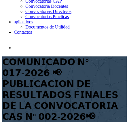
Convocatorias CAP
Convocatoria Docentes
Convocatorias Directivos
Convocatorias Practicas
aplicativos
Documentos de Utilidad
Contactos
𝗖𝗢𝗠𝗨𝗡𝗜𝗖𝗔𝗗𝗢 𝗡°
𝟬𝟭𝟳-𝟮𝟬𝟮𝟲 📢
𝗣𝗨𝗕𝗟𝗜𝗖𝗔𝗖𝗜𝗢𝗡 𝗗𝗘
𝗥𝗘𝗦𝗨𝗟𝗧𝗔𝗗𝗢𝗦 𝗙𝗜𝗡𝗔𝗟𝗘𝗦
𝗗𝗘 𝗟𝗔 𝗖𝗢𝗡𝗩𝗢𝗖𝗔𝗧𝗢𝗥𝗜𝗔
𝗖𝗔𝗦 𝗡º 𝟬𝟬𝟮-𝟮𝟬𝟮𝟲📢