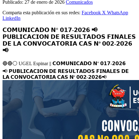
Publicado:
27 de enero de 2026
Comunicados
Comparta esta publicación en sus redes:
Facebook
X
WhatsApp
LinkedIn
𝗖𝗢𝗠𝗨𝗡𝗜𝗖𝗔𝗗𝗢 𝗡° 𝟬𝟭𝟳-𝟮𝟬𝟮𝟲 📢
𝗣𝗨𝗕𝗟𝗜𝗖𝗔𝗖𝗜𝗢𝗡 𝗗𝗘 𝗥𝗘𝗦𝗨𝗟𝗧𝗔𝗗𝗢𝗦 𝗙𝗜𝗡𝗔𝗟𝗘𝗦
𝗗𝗘 𝗟𝗔 𝗖𝗢𝗡𝗩𝗢𝗖𝗔𝗧𝗢𝗥𝗜𝗔 𝗖𝗔𝗦 𝗡º 𝟬𝟬𝟮-𝟮𝟬𝟮𝟲
📢
🔵
🔴
⚪️
UGEL Espinar || 𝗖𝗢𝗠𝗨𝗡𝗜𝗖𝗔𝗗𝗢 𝗡° 𝟬𝟭𝟳-𝟮𝟬𝟮𝟲
📢
𝗣𝗨𝗕𝗟𝗜𝗖𝗔𝗖𝗜𝗢𝗡 𝗗𝗘 𝗥𝗘𝗦𝗨𝗟𝗧𝗔𝗗𝗢𝗦 𝗙𝗜𝗡𝗔𝗟𝗘𝗦 𝗗𝗘
𝗟𝗔 𝗖𝗢𝗡𝗩𝗢𝗖𝗔𝗧𝗢𝗥𝗜𝗔 𝗖𝗔𝗦 𝗡º 𝟬𝟬𝟮-𝟮𝟬𝟮𝟲
📢