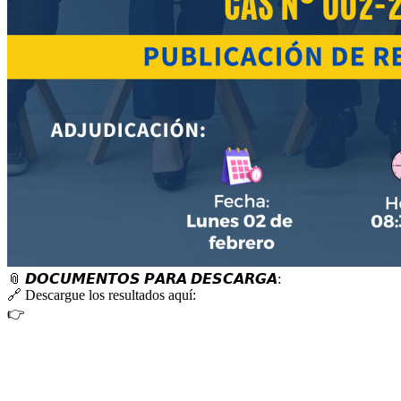
📎
𝘿𝙊𝘾𝙐𝙈𝙀𝙉𝙏𝙊𝙎 𝙋𝘼𝙍𝘼 𝘿𝙀𝙎𝘾𝘼𝙍𝙂𝘼:
🔗
Descargue los resultados aquí:
👉