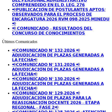
𝗗𝗘𝗟 𝗣𝗘𝗥𝗦𝗢𝗡𝗔𝗟 𝗔𝗗𝗠𝗜𝗡𝗜𝗦𝗧𝗥𝗔𝗧𝗜𝗩𝗢
𝗖𝗢𝗠𝗣𝗥𝗘𝗡𝗗𝗜𝗗𝗢 𝗘𝗡 𝗘𝗟 𝗗. 𝗟𝗘𝗚. 𝟮𝟳𝟲
📢𝗣𝗨𝗕𝗟𝗜𝗖𝗔𝗖𝗜𝗢́𝗡 𝗗𝗘 𝗣𝗢𝗦𝗧𝗨𝗟𝗔𝗡𝗧𝗘𝗦 𝗔𝗣𝗧𝗢𝗦/
𝗢𝗕𝗦𝗘𝗥𝗩𝗔𝗗𝗢𝗦 𝗣𝗔𝗥𝗔 𝗘𝗟 𝗣𝗥𝗢𝗖𝗘𝗦𝗢 𝗗𝗘
𝗘𝗡𝗖𝗔𝗥𝗚𝗔𝗧𝗨𝗥𝗔 𝟮𝟬𝟮𝟲 𝗥𝗩𝗠 𝟬𝟵𝟴-𝟮𝟬𝟮𝟱-𝗠𝗜𝗡𝗘𝗗𝗨
📢
📢 𝗖𝗢𝗠𝗨𝗡𝗜𝗖𝗔𝗗𝗢 – 𝗥𝗘𝗦𝗨𝗟𝗧𝗔𝗗𝗢𝗦 𝗗𝗘𝗟
𝗖𝗢𝗡𝗖𝗨𝗥𝗦𝗢 𝗗𝗘 𝗖𝗢𝗡𝗢𝗖𝗜𝗠𝗜𝗘𝗡𝗧𝗢𝗦
Últimos Comunicados
📢𝗖𝗢𝗠𝗨𝗡𝗜𝗖𝗔𝗗𝗢 𝗡° 𝟭𝟯𝟮-𝟮𝟬𝟮𝟲 📢
𝗔𝗗𝗝𝗨𝗗𝗜𝗖𝗔𝗖𝗜𝗢́𝗡 𝗗𝗘 𝗣𝗟𝗔𝗭𝗔𝗦 𝗚𝗘𝗡𝗘𝗥𝗔𝗗𝗔𝗦 𝗔
𝗟𝗔 𝗙𝗘𝗖𝗛𝗔📢
📢𝗖𝗢𝗠𝗨𝗡𝗜𝗖𝗔𝗗𝗢 𝗡° 𝟭𝟯𝟭-𝟮𝟬𝟮𝟲 📢
𝗔𝗗𝗝𝗨𝗗𝗜𝗖𝗔𝗖𝗜𝗢́𝗡 𝗗𝗘 𝗣𝗟𝗔𝗭𝗔𝗦 𝗚𝗘𝗡𝗘𝗥𝗔𝗗𝗔𝗦 𝗔
𝗟𝗔 𝗙𝗘𝗖𝗛𝗔📢
📢𝗖𝗢𝗠𝗨𝗡𝗜𝗖𝗔𝗗𝗢 𝗡° 𝟭𝟯𝟬-𝟮𝟬𝟮𝟲 📢
𝗔𝗗𝗝𝗨𝗗𝗜𝗖𝗔𝗖𝗜𝗢́𝗡 𝗗𝗘 𝗣𝗟𝗔𝗭𝗔𝗦 𝗚𝗘𝗡𝗘𝗥𝗔𝗗𝗔𝗦 𝗔
𝗟𝗔 𝗙𝗘𝗖𝗛𝗔📢
📢𝗖𝗢𝗠𝗨𝗡𝗜𝗖𝗔𝗗𝗢 𝗡° 𝟭𝟮𝟵-𝟮𝟬𝟮𝟲 📢
𝗔𝗗𝗝𝗨𝗗𝗜𝗖𝗔𝗖𝗜𝗢́𝗡 𝗗𝗘 𝗣𝗟𝗔𝗭𝗔𝗦 𝗣𝗔𝗥𝗔 𝗟𝗔
𝗥𝗘𝗔𝗦𝗜𝗚𝗡𝗔𝗖𝗜𝗢́𝗡 𝗗𝗢𝗖𝗘𝗡𝗧𝗘 𝟮𝟬𝟮𝟲 – 𝗘𝗧𝗔𝗣𝗔
𝗥𝗘𝗚𝗜𝗢𝗡𝗔𝗟 – 𝗙𝗔𝗦𝗘 𝟮📢