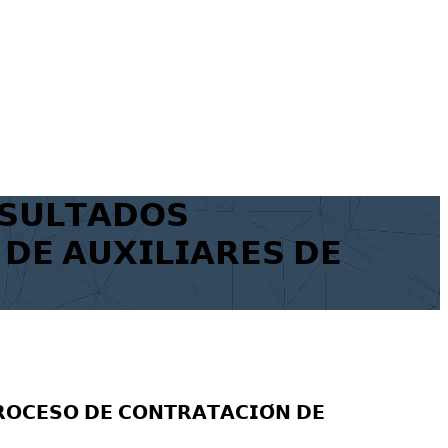
𝗦𝗨𝗟𝗧𝗔𝗗𝗢𝗦
 𝗗𝗘 𝗔𝗨𝗫𝗜𝗟𝗜𝗔𝗥𝗘𝗦 𝗗𝗘
𝗥𝗢𝗖𝗘𝗦𝗢 𝗗𝗘 𝗖𝗢𝗡𝗧𝗥𝗔𝗧𝗔𝗖𝗜𝗢́𝗡 𝗗𝗘