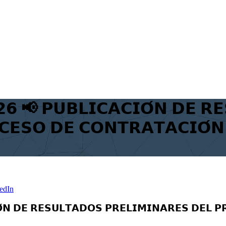
𝟲 📢 𝗣𝗨𝗕𝗟𝗜𝗖𝗔𝗖𝗜𝗢́𝗡 𝗗𝗘 𝗥
𝗖𝗘𝗦𝗢 𝗗𝗘 𝗖𝗢𝗡𝗧𝗥𝗔𝗧𝗔𝗖𝗜𝗢́𝗡
edIn
́𝗡 𝗗𝗘 𝗥𝗘𝗦𝗨𝗟𝗧𝗔𝗗𝗢𝗦 𝗣𝗥𝗘𝗟𝗜𝗠𝗜𝗡𝗔𝗥𝗘𝗦 𝗗𝗘𝗟 𝗣