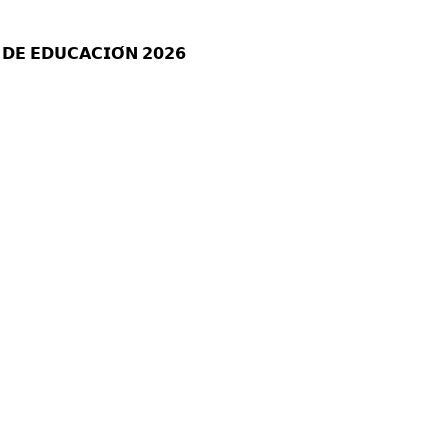
𝗗𝗘 𝗘𝗗𝗨𝗖𝗔𝗖𝗜𝗢́𝗡 𝟮𝟬𝟮𝟲