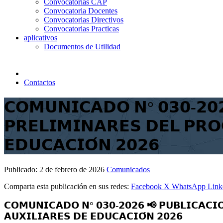
Convocatorias CAP
Convocatoria Docentes
Convocatorias Directivos
Convocatorias Practicas
aplicativos
Documentos de Utilidad
Contactos
𝗖𝗢𝗠𝗨𝗡𝗜𝗖𝗔𝗗𝗢 𝗡° 𝟬𝟯𝟬-𝟮𝟬
𝗣𝗥𝗘𝗟𝗜𝗠𝗜𝗡𝗔𝗥𝗘𝗦 𝗗𝗘𝗟 𝗣𝗥𝗢
𝗘𝗗𝗨𝗖𝗔𝗖𝗜𝗢́𝗡 𝟮𝟬𝟮𝟲
Publicado:
2 de febrero de 2026
Comunicados
Comparta esta publicación en sus redes:
Facebook
X
WhatsApp
Link
𝗖𝗢𝗠𝗨𝗡𝗜𝗖𝗔𝗗𝗢 𝗡° 𝟬𝟯𝟬-𝟮𝟬𝟮𝟲 📢 𝗣𝗨𝗕𝗟𝗜𝗖𝗔𝗖𝗜
𝗔𝗨𝗫𝗜𝗟𝗜𝗔𝗥𝗘𝗦 𝗗𝗘 𝗘𝗗𝗨𝗖𝗔𝗖𝗜𝗢́𝗡 𝟮𝟬𝟮𝟲