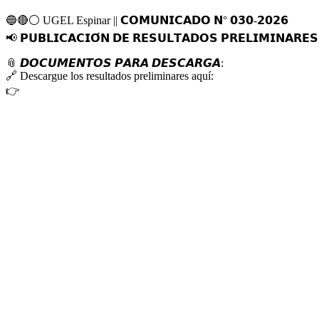
🔵
🔴
⚪️
UGEL Espinar || 𝗖𝗢𝗠𝗨𝗡𝗜𝗖𝗔𝗗𝗢 𝗡° 𝟬𝟯𝟬-𝟮𝟬𝟮𝟲
📢
𝗣𝗨𝗕𝗟𝗜𝗖𝗔𝗖𝗜𝗢́𝗡 𝗗𝗘 𝗥𝗘𝗦𝗨𝗟𝗧𝗔𝗗𝗢𝗦 𝗣𝗥𝗘𝗟𝗜𝗠𝗜𝗡𝗔𝗥𝗘𝗦
📎
𝘿𝙊𝘾𝙐𝙈𝙀𝙉𝙏𝙊𝙎 𝙋𝘼𝙍𝘼 𝘿𝙀𝙎𝘾𝘼𝙍𝙂𝘼:
🔗
Descargue los resultados preliminares aquí:
👉