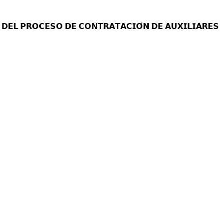
 𝗗𝗘𝗟 𝗣𝗥𝗢𝗖𝗘𝗦𝗢 𝗗𝗘 𝗖𝗢𝗡𝗧𝗥𝗔𝗧𝗔𝗖𝗜𝗢́𝗡 𝗗𝗘 𝗔𝗨𝗫𝗜𝗟𝗜𝗔𝗥𝗘𝗦 