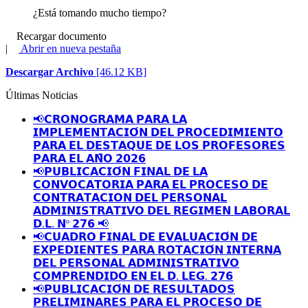
¿Está tomando mucho tiempo?
Recargar documento
|
Abrir en nueva pestaña
Descargar Archivo
[46.12 KB]
Últimas Noticias
📢𝗖𝗥𝗢𝗡𝗢𝗚𝗥𝗔𝗠𝗔 𝗣𝗔𝗥𝗔 𝗟𝗔
𝗜𝗠𝗣𝗟𝗘𝗠𝗘𝗡𝗧𝗔𝗖𝗜𝗢́𝗡 𝗗𝗘𝗟 𝗣𝗥𝗢𝗖𝗘𝗗𝗜𝗠𝗜𝗘𝗡𝗧𝗢
𝗣𝗔𝗥𝗔 𝗘𝗟 𝗗𝗘𝗦𝗧𝗔𝗤𝗨𝗘 𝗗𝗘 𝗟𝗢𝗦 𝗣𝗥𝗢𝗙𝗘𝗦𝗢𝗥𝗘𝗦
𝗣𝗔𝗥𝗔 𝗘𝗟 𝗔𝗡̃𝗢 𝟮𝟬𝟮𝟲
📢𝗣𝗨𝗕𝗟𝗜𝗖𝗔𝗖𝗜𝗢́𝗡 𝗙𝗜𝗡𝗔𝗟 𝗗𝗘 𝗟𝗔
𝗖𝗢𝗡𝗩𝗢𝗖𝗔𝗧𝗢𝗥𝗜𝗔 𝗣𝗔𝗥𝗔 𝗘𝗟 𝗣𝗥𝗢𝗖𝗘𝗦𝗢 𝗗𝗘
𝗖𝗢𝗡𝗧𝗥𝗔𝗧𝗔𝗖𝗜𝗢𝗡 𝗗𝗘𝗟 𝗣𝗘𝗥𝗦𝗢𝗡𝗔𝗟
𝗔𝗗𝗠𝗜𝗡𝗜𝗦𝗧𝗥𝗔𝗧𝗜𝗩𝗢 𝗗𝗘𝗟 𝗥𝗘𝗚𝗜𝗠𝗘𝗡 𝗟𝗔𝗕𝗢𝗥𝗔𝗟
𝗗.𝗟. 𝗡º 𝟮𝟳𝟲 📢
📢𝗖𝗨𝗔𝗗𝗥𝗢 𝗙𝗜𝗡𝗔𝗟 𝗗𝗘 𝗘𝗩𝗔𝗟𝗨𝗔𝗖𝗜𝗢́𝗡 𝗗𝗘
𝗘𝗫𝗣𝗘𝗗𝗜𝗘𝗡𝗧𝗘𝗦 𝗣𝗔𝗥𝗔 𝗥𝗢𝗧𝗔𝗖𝗜𝗢́𝗡 𝗜𝗡𝗧𝗘𝗥𝗡𝗔
𝗗𝗘𝗟 𝗣𝗘𝗥𝗦𝗢𝗡𝗔𝗟 𝗔𝗗𝗠𝗜𝗡𝗜𝗦𝗧𝗥𝗔𝗧𝗜𝗩𝗢
𝗖𝗢𝗠𝗣𝗥𝗘𝗡𝗗𝗜𝗗𝗢 𝗘𝗡 𝗘𝗟 𝗗. 𝗟𝗘𝗚. 𝟮𝟳𝟲
📢𝗣𝗨𝗕𝗟𝗜𝗖𝗔𝗖𝗜𝗢́𝗡 𝗗𝗘 𝗥𝗘𝗦𝗨𝗟𝗧𝗔𝗗𝗢𝗦
𝗣𝗥𝗘𝗟𝗜𝗠𝗜𝗡𝗔𝗥𝗘𝗦 𝗣𝗔𝗥𝗔 𝗘𝗟 𝗣𝗥𝗢𝗖𝗘𝗦𝗢 𝗗𝗘