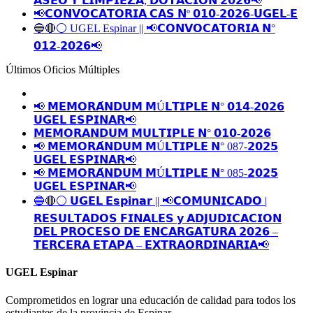
𝗔𝗦𝗘𝗢 𝗬 𝗟𝗜𝗠𝗣𝗜𝗘𝗭𝗔, 𝗗𝗢𝗧𝗔𝗖𝗜𝗢́𝗡 𝟮𝟬𝟮𝟲📢
📢𝗖𝗢𝗡𝗩𝗢𝗖𝗔𝗧𝗢𝗥𝗜𝗔 𝗖𝗔𝗦 𝗡º 𝟬𝟭𝟬-𝟮𝟬𝟮𝟲-𝗨𝗚𝗘𝗟-𝗘
🔵🔴⚪️ UGEL Espinar || 📢𝗖𝗢𝗡𝗩𝗢𝗖𝗔𝗧𝗢𝗥𝗜𝗔 𝗡°
𝟬𝟭𝟮-𝟮𝟬𝟮𝟲📢
Últimos Oficios Múltiples
📢 𝗠𝗘𝗠𝗢𝗥𝗔́𝗡𝗗𝗨𝗠 𝗠Ú𝗟𝗧𝗜𝗣𝗟𝗘 𝗡° 𝟬𝟭𝟰-𝟮𝟬𝟮𝟲
𝗨𝗚𝗘𝗟 𝗘𝗦𝗣𝗜𝗡𝗔𝗥📢
𝗠𝗘𝗠𝗢𝗥𝗔𝗡𝗗𝗨𝗠 𝗠𝗨𝗟𝗧𝗜𝗣𝗟𝗘 𝗡° 𝟬𝟭𝟬-𝟮𝟬𝟮𝟲
📢 𝗠𝗘𝗠𝗢𝗥𝗔́𝗡𝗗𝗨𝗠 𝗠Ú𝗟𝗧𝗜𝗣𝗟𝗘 𝗡° 087-𝟮𝟬𝟮𝟱
𝗨𝗚𝗘𝗟 𝗘𝗦𝗣𝗜𝗡𝗔𝗥📢
📢 𝗠𝗘𝗠𝗢𝗥𝗔́𝗡𝗗𝗨𝗠 𝗠Ú𝗟𝗧𝗜𝗣𝗟𝗘 𝗡° 085-𝟮𝟬𝟮𝟱
𝗨𝗚𝗘𝗟 𝗘𝗦𝗣𝗜𝗡𝗔𝗥📢
🔵🔴⚪️ 𝗨𝗚𝗘𝗟 𝗘𝘀𝗽𝗶𝗻𝗮𝗿 || 📢𝗖𝗢𝗠𝗨𝗡𝗜𝗖𝗔𝗗𝗢 |
𝗥𝗘𝗦𝗨𝗟𝗧𝗔𝗗𝗢𝗦 𝗙𝗜𝗡𝗔𝗟𝗘𝗦 𝘆 𝗔𝗗𝗝𝗨𝗗𝗜𝗖𝗔𝗖𝗜𝗢𝗡
𝗗𝗘𝗟 𝗣𝗥𝗢𝗖𝗘𝗦𝗢 𝗗𝗘 𝗘𝗡𝗖𝗔𝗥𝗚𝗔𝗧𝗨𝗥𝗔 𝟮𝟬𝟮𝟲 –
𝗧𝗘𝗥𝗖𝗘𝗥𝗔 𝗘𝗧𝗔𝗣𝗔 – 𝗘𝗫𝗧𝗥𝗔𝗢𝗥𝗗𝗜𝗡𝗔𝗥𝗜𝗔📢
UGEL Espinar
Comprometidos en lograr una educación de calidad para todos los
estudiantes de la provincia de Espinar.