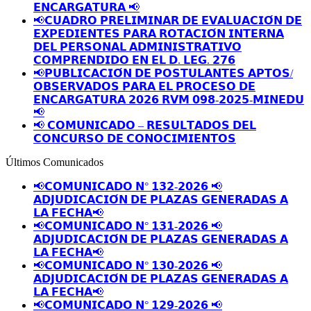
𝗘𝗡𝗖𝗔𝗥𝗚𝗔𝗧𝗨𝗥𝗔 📢
📢𝗖𝗨𝗔𝗗𝗥𝗢 𝗣𝗥𝗘𝗟𝗜𝗠𝗜𝗡𝗔𝗥 𝗗𝗘 𝗘𝗩𝗔𝗟𝗨𝗔𝗖𝗜𝗢́𝗡 𝗗𝗘
𝗘𝗫𝗣𝗘𝗗𝗜𝗘𝗡𝗧𝗘𝗦 𝗣𝗔𝗥𝗔 𝗥𝗢𝗧𝗔𝗖𝗜𝗢́𝗡 𝗜𝗡𝗧𝗘𝗥𝗡𝗔
𝗗𝗘𝗟 𝗣𝗘𝗥𝗦𝗢𝗡𝗔𝗟 𝗔𝗗𝗠𝗜𝗡𝗜𝗦𝗧𝗥𝗔𝗧𝗜𝗩𝗢
𝗖𝗢𝗠𝗣𝗥𝗘𝗡𝗗𝗜𝗗𝗢 𝗘𝗡 𝗘𝗟 𝗗. 𝗟𝗘𝗚. 𝟮𝟳𝟲
📢𝗣𝗨𝗕𝗟𝗜𝗖𝗔𝗖𝗜𝗢́𝗡 𝗗𝗘 𝗣𝗢𝗦𝗧𝗨𝗟𝗔𝗡𝗧𝗘𝗦 𝗔𝗣𝗧𝗢𝗦/
𝗢𝗕𝗦𝗘𝗥𝗩𝗔𝗗𝗢𝗦 𝗣𝗔𝗥𝗔 𝗘𝗟 𝗣𝗥𝗢𝗖𝗘𝗦𝗢 𝗗𝗘
𝗘𝗡𝗖𝗔𝗥𝗚𝗔𝗧𝗨𝗥𝗔 𝟮𝟬𝟮𝟲 𝗥𝗩𝗠 𝟬𝟵𝟴-𝟮𝟬𝟮𝟱-𝗠𝗜𝗡𝗘𝗗𝗨
📢
📢 𝗖𝗢𝗠𝗨𝗡𝗜𝗖𝗔𝗗𝗢 – 𝗥𝗘𝗦𝗨𝗟𝗧𝗔𝗗𝗢𝗦 𝗗𝗘𝗟
𝗖𝗢𝗡𝗖𝗨𝗥𝗦𝗢 𝗗𝗘 𝗖𝗢𝗡𝗢𝗖𝗜𝗠𝗜𝗘𝗡𝗧𝗢𝗦
Últimos Comunicados
📢𝗖𝗢𝗠𝗨𝗡𝗜𝗖𝗔𝗗𝗢 𝗡° 𝟭𝟯𝟮-𝟮𝟬𝟮𝟲 📢
𝗔𝗗𝗝𝗨𝗗𝗜𝗖𝗔𝗖𝗜𝗢́𝗡 𝗗𝗘 𝗣𝗟𝗔𝗭𝗔𝗦 𝗚𝗘𝗡𝗘𝗥𝗔𝗗𝗔𝗦 𝗔
𝗟𝗔 𝗙𝗘𝗖𝗛𝗔📢
📢𝗖𝗢𝗠𝗨𝗡𝗜𝗖𝗔𝗗𝗢 𝗡° 𝟭𝟯𝟭-𝟮𝟬𝟮𝟲 📢
𝗔𝗗𝗝𝗨𝗗𝗜𝗖𝗔𝗖𝗜𝗢́𝗡 𝗗𝗘 𝗣𝗟𝗔𝗭𝗔𝗦 𝗚𝗘𝗡𝗘𝗥𝗔𝗗𝗔𝗦 𝗔
𝗟𝗔 𝗙𝗘𝗖𝗛𝗔📢
📢𝗖𝗢𝗠𝗨𝗡𝗜𝗖𝗔𝗗𝗢 𝗡° 𝟭𝟯𝟬-𝟮𝟬𝟮𝟲 📢
𝗔𝗗𝗝𝗨𝗗𝗜𝗖𝗔𝗖𝗜𝗢́𝗡 𝗗𝗘 𝗣𝗟𝗔𝗭𝗔𝗦 𝗚𝗘𝗡𝗘𝗥𝗔𝗗𝗔𝗦 𝗔
𝗟𝗔 𝗙𝗘𝗖𝗛𝗔📢
📢𝗖𝗢𝗠𝗨𝗡𝗜𝗖𝗔𝗗𝗢 𝗡° 𝟭𝟮𝟵-𝟮𝟬𝟮𝟲 📢