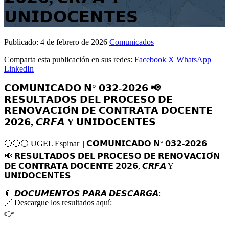
𝗨𝗡𝗜𝗗𝗢𝗖𝗘𝗡𝗧𝗘𝗦
Publicado:
4 de febrero de 2026
Comunicados
Comparta esta publicación en sus redes:
Facebook
X
WhatsApp
LinkedIn
𝗖𝗢𝗠𝗨𝗡𝗜𝗖𝗔𝗗𝗢 𝗡° 𝟬𝟯𝟮-𝟮𝟬𝟮𝟲 📢
𝗥𝗘𝗦𝗨𝗟𝗧𝗔𝗗𝗢𝗦 𝗗𝗘𝗟 𝗣𝗥𝗢𝗖𝗘𝗦𝗢 𝗗𝗘
𝗥𝗘𝗡𝗢𝗩𝗔𝗖𝗜𝗢́𝗡 𝗗𝗘 𝗖𝗢𝗡𝗧𝗥𝗔𝗧𝗔 𝗗𝗢𝗖𝗘𝗡𝗧𝗘
𝟮𝟬𝟮𝟲, 𝘾𝙍𝙁𝘼 Y 𝗨𝗡𝗜𝗗𝗢𝗖𝗘𝗡𝗧𝗘𝗦
🔵
🔴
⚪️
UGEL Espinar || 𝗖𝗢𝗠𝗨𝗡𝗜𝗖𝗔𝗗𝗢 𝗡° 𝟬𝟯𝟮-𝟮𝟬𝟮𝟲
📢
𝗥𝗘𝗦𝗨𝗟𝗧𝗔𝗗𝗢𝗦 𝗗𝗘𝗟 𝗣𝗥𝗢𝗖𝗘𝗦𝗢 𝗗𝗘 𝗥𝗘𝗡𝗢𝗩𝗔𝗖𝗜𝗢́𝗡
𝗗𝗘 𝗖𝗢𝗡𝗧𝗥𝗔𝗧𝗔 𝗗𝗢𝗖𝗘𝗡𝗧𝗘 𝟮𝟬𝟮𝟲, 𝘾𝙍𝙁𝘼 Y
𝗨𝗡𝗜𝗗𝗢𝗖𝗘𝗡𝗧𝗘𝗦
📎
𝘿𝙊𝘾𝙐𝙈𝙀𝙉𝙏𝙊𝙎 𝙋𝘼𝙍𝘼 𝘿𝙀𝙎𝘾𝘼𝙍𝙂𝘼:
🔗
Descargue los resultados aquí:
👉