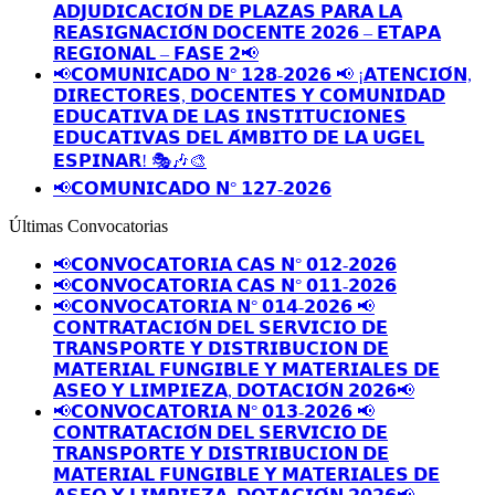
𝗔𝗗𝗝𝗨𝗗𝗜𝗖𝗔𝗖𝗜𝗢́𝗡 𝗗𝗘 𝗣𝗟𝗔𝗭𝗔𝗦 𝗣𝗔𝗥𝗔 𝗟𝗔
𝗥𝗘𝗔𝗦𝗜𝗚𝗡𝗔𝗖𝗜𝗢́𝗡 𝗗𝗢𝗖𝗘𝗡𝗧𝗘 𝟮𝟬𝟮𝟲 – 𝗘𝗧𝗔𝗣𝗔
𝗥𝗘𝗚𝗜𝗢𝗡𝗔𝗟 – 𝗙𝗔𝗦𝗘 𝟮📢
📢𝗖𝗢𝗠𝗨𝗡𝗜𝗖𝗔𝗗𝗢 𝗡° 𝟭𝟮𝟴-𝟮𝟬𝟮𝟲 📢 ¡𝗔𝗧𝗘𝗡𝗖𝗜𝗢́𝗡,
𝗗𝗜𝗥𝗘𝗖𝗧𝗢𝗥𝗘𝗦, 𝗗𝗢𝗖𝗘𝗡𝗧𝗘𝗦 𝗬 𝗖𝗢𝗠𝗨𝗡𝗜𝗗𝗔𝗗
𝗘𝗗𝗨𝗖𝗔𝗧𝗜𝗩𝗔 𝗗𝗘 𝗟𝗔𝗦 𝗜𝗡𝗦𝗧𝗜𝗧𝗨𝗖𝗜𝗢𝗡𝗘𝗦
𝗘𝗗𝗨𝗖𝗔𝗧𝗜𝗩𝗔𝗦 𝗗𝗘𝗟 𝗔́𝗠𝗕𝗜𝗧𝗢 𝗗𝗘 𝗟𝗔 𝗨𝗚𝗘𝗟
𝗘𝗦𝗣𝗜𝗡𝗔𝗥! 🎭🎶🎨
📢𝗖𝗢𝗠𝗨𝗡𝗜𝗖𝗔𝗗𝗢 𝗡° 𝟭𝟮𝟳-𝟮𝟬𝟮𝟲
Últimas Convocatorias
📢𝗖𝗢𝗡𝗩𝗢𝗖𝗔𝗧𝗢𝗥𝗜𝗔 𝗖𝗔𝗦 𝗡° 𝟬𝟭𝟮-𝟮𝟬𝟮𝟲
📢𝗖𝗢𝗡𝗩𝗢𝗖𝗔𝗧𝗢𝗥𝗜𝗔 𝗖𝗔𝗦 𝗡° 𝟬𝟭𝟭-𝟮𝟬𝟮𝟲
📢𝗖𝗢𝗡𝗩𝗢𝗖𝗔𝗧𝗢𝗥𝗜𝗔 𝗡° 𝟬𝟭𝟰-𝟮𝟬𝟮𝟲 📢
𝗖𝗢𝗡𝗧𝗥𝗔𝗧𝗔𝗖𝗜𝗢́𝗡 𝗗𝗘𝗟 𝗦𝗘𝗥𝗩𝗜𝗖𝗜𝗢 𝗗𝗘
𝗧𝗥𝗔𝗡𝗦𝗣𝗢𝗥𝗧𝗘 𝗬 𝗗𝗜𝗦𝗧𝗥𝗜𝗕𝗨𝗖𝗜𝗢𝗡 𝗗𝗘
𝗠𝗔𝗧𝗘𝗥𝗜𝗔𝗟 𝗙𝗨𝗡𝗚𝗜𝗕𝗟𝗘 𝗬 𝗠𝗔𝗧𝗘𝗥𝗜𝗔𝗟𝗘𝗦 𝗗𝗘
𝗔𝗦𝗘𝗢 𝗬 𝗟𝗜𝗠𝗣𝗜𝗘𝗭𝗔, 𝗗𝗢𝗧𝗔𝗖𝗜𝗢́𝗡 𝟮𝟬𝟮𝟲📢
📢𝗖𝗢𝗡𝗩𝗢𝗖𝗔𝗧𝗢𝗥𝗜𝗔 𝗡° 𝟬𝟭𝟯-𝟮𝟬𝟮𝟲 📢
𝗖𝗢𝗡𝗧𝗥𝗔𝗧𝗔𝗖𝗜𝗢́𝗡 𝗗𝗘𝗟 𝗦𝗘𝗥𝗩𝗜𝗖𝗜𝗢 𝗗𝗘
𝗧𝗥𝗔𝗡𝗦𝗣𝗢𝗥𝗧𝗘 𝗬 𝗗𝗜𝗦𝗧𝗥𝗜𝗕𝗨𝗖𝗜𝗢𝗡 𝗗𝗘
𝗠𝗔𝗧𝗘𝗥𝗜𝗔𝗟 𝗙𝗨𝗡𝗚𝗜𝗕𝗟𝗘 𝗬 𝗠𝗔𝗧𝗘𝗥𝗜𝗔𝗟𝗘𝗦 𝗗𝗘