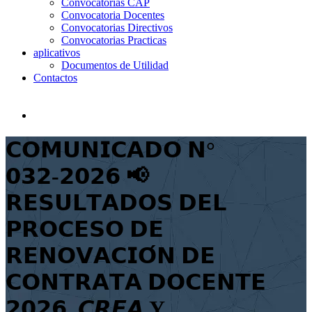
Convocatorias CAP
Convocatoria Docentes
Convocatorias Directivos
Convocatorias Practicas
aplicativos
Documentos de Utilidad
Contactos
𝗖𝗢𝗠𝗨𝗡𝗜𝗖𝗔𝗗𝗢 𝗡°
𝟬𝟯𝟮-𝟮𝟬𝟮𝟲 📢
𝗥𝗘𝗦𝗨𝗟𝗧𝗔𝗗𝗢𝗦 𝗗𝗘𝗟
𝗣𝗥𝗢𝗖𝗘𝗦𝗢 𝗗𝗘
𝗥𝗘𝗡𝗢𝗩𝗔𝗖𝗜𝗢́𝗡 𝗗𝗘
𝗖𝗢𝗡𝗧𝗥𝗔𝗧𝗔 𝗗𝗢𝗖𝗘𝗡𝗧𝗘
𝟮𝟬𝟮𝟲, 𝘾𝙍𝙁𝘼 Y