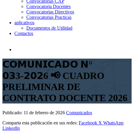
Convocatorias CAP
Convocatoria Docentes
Convocatorias Directivos
Convocatorias Practicas
aplicativos
Documentos de Utilidad
Contactos
𝗖𝗢𝗠𝗨𝗡𝗜𝗖𝗔𝗗𝗢 𝗡°
𝟬𝟯3-𝟮𝟬𝟮6 📢 CUADRO
PRELIMINAR DE
CONTRATO DOCENTE 2026
Publicado:
11 de febrero de 2026
Comunicados
Comparta esta publicación en sus redes:
Facebook
X
WhatsApp
LinkedIn