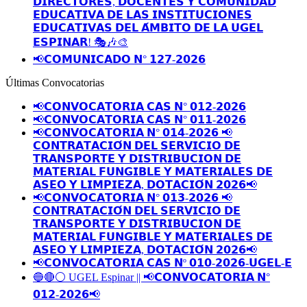
𝗗𝗜𝗥𝗘𝗖𝗧𝗢𝗥𝗘𝗦, 𝗗𝗢𝗖𝗘𝗡𝗧𝗘𝗦 𝗬 𝗖𝗢𝗠𝗨𝗡𝗜𝗗𝗔𝗗
𝗘𝗗𝗨𝗖𝗔𝗧𝗜𝗩𝗔 𝗗𝗘 𝗟𝗔𝗦 𝗜𝗡𝗦𝗧𝗜𝗧𝗨𝗖𝗜𝗢𝗡𝗘𝗦
𝗘𝗗𝗨𝗖𝗔𝗧𝗜𝗩𝗔𝗦 𝗗𝗘𝗟 𝗔́𝗠𝗕𝗜𝗧𝗢 𝗗𝗘 𝗟𝗔 𝗨𝗚𝗘𝗟
𝗘𝗦𝗣𝗜𝗡𝗔𝗥! 🎭🎶🎨
📢𝗖𝗢𝗠𝗨𝗡𝗜𝗖𝗔𝗗𝗢 𝗡° 𝟭𝟮𝟳-𝟮𝟬𝟮𝟲
Últimas Convocatorias
📢𝗖𝗢𝗡𝗩𝗢𝗖𝗔𝗧𝗢𝗥𝗜𝗔 𝗖𝗔𝗦 𝗡° 𝟬𝟭𝟮-𝟮𝟬𝟮𝟲
📢𝗖𝗢𝗡𝗩𝗢𝗖𝗔𝗧𝗢𝗥𝗜𝗔 𝗖𝗔𝗦 𝗡° 𝟬𝟭𝟭-𝟮𝟬𝟮𝟲
📢𝗖𝗢𝗡𝗩𝗢𝗖𝗔𝗧𝗢𝗥𝗜𝗔 𝗡° 𝟬𝟭𝟰-𝟮𝟬𝟮𝟲 📢
𝗖𝗢𝗡𝗧𝗥𝗔𝗧𝗔𝗖𝗜𝗢́𝗡 𝗗𝗘𝗟 𝗦𝗘𝗥𝗩𝗜𝗖𝗜𝗢 𝗗𝗘
𝗧𝗥𝗔𝗡𝗦𝗣𝗢𝗥𝗧𝗘 𝗬 𝗗𝗜𝗦𝗧𝗥𝗜𝗕𝗨𝗖𝗜𝗢𝗡 𝗗𝗘
𝗠𝗔𝗧𝗘𝗥𝗜𝗔𝗟 𝗙𝗨𝗡𝗚𝗜𝗕𝗟𝗘 𝗬 𝗠𝗔𝗧𝗘𝗥𝗜𝗔𝗟𝗘𝗦 𝗗𝗘
𝗔𝗦𝗘𝗢 𝗬 𝗟𝗜𝗠𝗣𝗜𝗘𝗭𝗔, 𝗗𝗢𝗧𝗔𝗖𝗜𝗢́𝗡 𝟮𝟬𝟮𝟲📢
📢𝗖𝗢𝗡𝗩𝗢𝗖𝗔𝗧𝗢𝗥𝗜𝗔 𝗡° 𝟬𝟭𝟯-𝟮𝟬𝟮𝟲 📢
𝗖𝗢𝗡𝗧𝗥𝗔𝗧𝗔𝗖𝗜𝗢́𝗡 𝗗𝗘𝗟 𝗦𝗘𝗥𝗩𝗜𝗖𝗜𝗢 𝗗𝗘
𝗧𝗥𝗔𝗡𝗦𝗣𝗢𝗥𝗧𝗘 𝗬 𝗗𝗜𝗦𝗧𝗥𝗜𝗕𝗨𝗖𝗜𝗢𝗡 𝗗𝗘
𝗠𝗔𝗧𝗘𝗥𝗜𝗔𝗟 𝗙𝗨𝗡𝗚𝗜𝗕𝗟𝗘 𝗬 𝗠𝗔𝗧𝗘𝗥𝗜𝗔𝗟𝗘𝗦 𝗗𝗘
𝗔𝗦𝗘𝗢 𝗬 𝗟𝗜𝗠𝗣𝗜𝗘𝗭𝗔, 𝗗𝗢𝗧𝗔𝗖𝗜𝗢́𝗡 𝟮𝟬𝟮𝟲📢
📢𝗖𝗢𝗡𝗩𝗢𝗖𝗔𝗧𝗢𝗥𝗜𝗔 𝗖𝗔𝗦 𝗡º 𝟬𝟭𝟬-𝟮𝟬𝟮𝟲-𝗨𝗚𝗘𝗟-𝗘
🔵🔴⚪️ UGEL Espinar || 📢𝗖𝗢𝗡𝗩𝗢𝗖𝗔𝗧𝗢𝗥𝗜𝗔 𝗡°
𝟬𝟭𝟮-𝟮𝟬𝟮𝟲📢