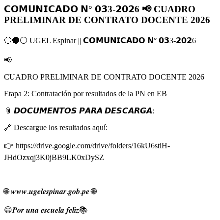
𝗖𝗢𝗠𝗨𝗡𝗜𝗖𝗔𝗗𝗢 𝗡° 𝟬𝟯3-𝟮𝟬𝟮6 📢 CUADRO
PRELIMINAR DE CONTRATO DOCENTE 2026
🔵🔴⚪️ UGEL Espinar || 𝗖𝗢𝗠𝗨𝗡𝗜𝗖𝗔𝗗𝗢 𝗡° 𝟬𝟯3-𝟮𝟬𝟮6
📢
CUADRO PRELIMINAR DE CONTRATO DOCENTE 2026
Etapa 2: Contratación por resultados de la PN en EB
📎 𝘿𝙊𝘾𝙐𝙈𝙀𝙉𝙏𝙊𝙎 𝙋𝘼𝙍𝘼 𝘿𝙀𝙎𝘾𝘼𝙍𝙂𝘼:
🔗 Descargue los resultados aquí:
👉 https://drive.google.com/drive/folders/16kU6stiH-
JHdOzxqj3K0jBB9LK0xDySZ
🌐 𝒘𝒘𝒘.𝒖𝒈𝒆𝒍𝒆𝒔𝒑𝒊𝒏𝒂𝒓.𝒈𝒐𝒃.𝒑𝒆 🌐
😃𝑷𝒐𝒓 𝒖𝒏𝒂 𝒆𝒔𝒄𝒖𝒆𝒍𝒂 𝒇𝒆𝒍𝒊𝒛📚