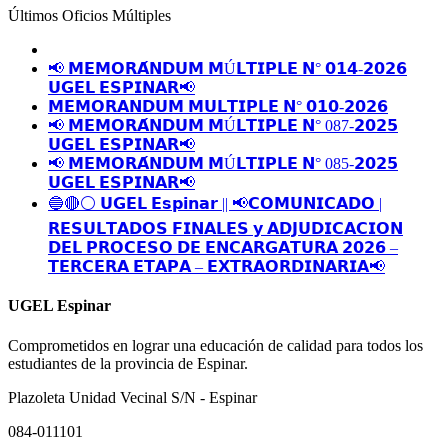
Últimos Oficios Múltiples
📢 𝗠𝗘𝗠𝗢𝗥𝗔́𝗡𝗗𝗨𝗠 𝗠Ú𝗟𝗧𝗜𝗣𝗟𝗘 𝗡° 𝟬𝟭𝟰-𝟮𝟬𝟮𝟲
𝗨𝗚𝗘𝗟 𝗘𝗦𝗣𝗜𝗡𝗔𝗥📢
𝗠𝗘𝗠𝗢𝗥𝗔𝗡𝗗𝗨𝗠 𝗠𝗨𝗟𝗧𝗜𝗣𝗟𝗘 𝗡° 𝟬𝟭𝟬-𝟮𝟬𝟮𝟲
📢 𝗠𝗘𝗠𝗢𝗥𝗔́𝗡𝗗𝗨𝗠 𝗠Ú𝗟𝗧𝗜𝗣𝗟𝗘 𝗡° 087-𝟮𝟬𝟮𝟱
𝗨𝗚𝗘𝗟 𝗘𝗦𝗣𝗜𝗡𝗔𝗥📢
📢 𝗠𝗘𝗠𝗢𝗥𝗔́𝗡𝗗𝗨𝗠 𝗠Ú𝗟𝗧𝗜𝗣𝗟𝗘 𝗡° 085-𝟮𝟬𝟮𝟱
𝗨𝗚𝗘𝗟 𝗘𝗦𝗣𝗜𝗡𝗔𝗥📢
🔵🔴⚪️ 𝗨𝗚𝗘𝗟 𝗘𝘀𝗽𝗶𝗻𝗮𝗿 || 📢𝗖𝗢𝗠𝗨𝗡𝗜𝗖𝗔𝗗𝗢 |
𝗥𝗘𝗦𝗨𝗟𝗧𝗔𝗗𝗢𝗦 𝗙𝗜𝗡𝗔𝗟𝗘𝗦 𝘆 𝗔𝗗𝗝𝗨𝗗𝗜𝗖𝗔𝗖𝗜𝗢𝗡
𝗗𝗘𝗟 𝗣𝗥𝗢𝗖𝗘𝗦𝗢 𝗗𝗘 𝗘𝗡𝗖𝗔𝗥𝗚𝗔𝗧𝗨𝗥𝗔 𝟮𝟬𝟮𝟲 –
𝗧𝗘𝗥𝗖𝗘𝗥𝗔 𝗘𝗧𝗔𝗣𝗔 – 𝗘𝗫𝗧𝗥𝗔𝗢𝗥𝗗𝗜𝗡𝗔𝗥𝗜𝗔📢
UGEL Espinar
Comprometidos en lograr una educación de calidad para todos los
estudiantes de la provincia de Espinar.
Plazoleta Unidad Vecinal S/N - Espinar
084-011101