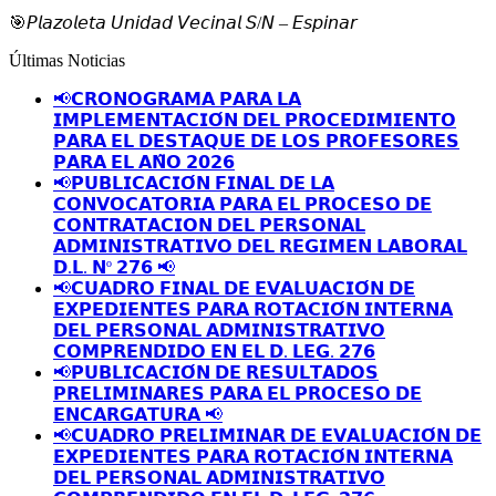
🎯𝘗𝘭𝘢𝘻𝘰𝘭𝘦𝘵𝘢 𝘜𝘯𝘪𝘥𝘢𝘥 𝘝𝘦𝘤𝘪𝘯𝘢𝘭 𝘚/𝘕 – 𝘌𝘴𝘱𝘪𝘯𝘢𝘳
Últimas Noticias
📢𝗖𝗥𝗢𝗡𝗢𝗚𝗥𝗔𝗠𝗔 𝗣𝗔𝗥𝗔 𝗟𝗔
𝗜𝗠𝗣𝗟𝗘𝗠𝗘𝗡𝗧𝗔𝗖𝗜𝗢́𝗡 𝗗𝗘𝗟 𝗣𝗥𝗢𝗖𝗘𝗗𝗜𝗠𝗜𝗘𝗡𝗧𝗢
𝗣𝗔𝗥𝗔 𝗘𝗟 𝗗𝗘𝗦𝗧𝗔𝗤𝗨𝗘 𝗗𝗘 𝗟𝗢𝗦 𝗣𝗥𝗢𝗙𝗘𝗦𝗢𝗥𝗘𝗦
𝗣𝗔𝗥𝗔 𝗘𝗟 𝗔𝗡̃𝗢 𝟮𝟬𝟮𝟲
📢𝗣𝗨𝗕𝗟𝗜𝗖𝗔𝗖𝗜𝗢́𝗡 𝗙𝗜𝗡𝗔𝗟 𝗗𝗘 𝗟𝗔
𝗖𝗢𝗡𝗩𝗢𝗖𝗔𝗧𝗢𝗥𝗜𝗔 𝗣𝗔𝗥𝗔 𝗘𝗟 𝗣𝗥𝗢𝗖𝗘𝗦𝗢 𝗗𝗘
𝗖𝗢𝗡𝗧𝗥𝗔𝗧𝗔𝗖𝗜𝗢𝗡 𝗗𝗘𝗟 𝗣𝗘𝗥𝗦𝗢𝗡𝗔𝗟
𝗔𝗗𝗠𝗜𝗡𝗜𝗦𝗧𝗥𝗔𝗧𝗜𝗩𝗢 𝗗𝗘𝗟 𝗥𝗘𝗚𝗜𝗠𝗘𝗡 𝗟𝗔𝗕𝗢𝗥𝗔𝗟
𝗗.𝗟. 𝗡º 𝟮𝟳𝟲 📢
📢𝗖𝗨𝗔𝗗𝗥𝗢 𝗙𝗜𝗡𝗔𝗟 𝗗𝗘 𝗘𝗩𝗔𝗟𝗨𝗔𝗖𝗜𝗢́𝗡 𝗗𝗘
𝗘𝗫𝗣𝗘𝗗𝗜𝗘𝗡𝗧𝗘𝗦 𝗣𝗔𝗥𝗔 𝗥𝗢𝗧𝗔𝗖𝗜𝗢́𝗡 𝗜𝗡𝗧𝗘𝗥𝗡𝗔
𝗗𝗘𝗟 𝗣𝗘𝗥𝗦𝗢𝗡𝗔𝗟 𝗔𝗗𝗠𝗜𝗡𝗜𝗦𝗧𝗥𝗔𝗧𝗜𝗩𝗢
𝗖𝗢𝗠𝗣𝗥𝗘𝗡𝗗𝗜𝗗𝗢 𝗘𝗡 𝗘𝗟 𝗗. 𝗟𝗘𝗚. 𝟮𝟳𝟲
📢𝗣𝗨𝗕𝗟𝗜𝗖𝗔𝗖𝗜𝗢́𝗡 𝗗𝗘 𝗥𝗘𝗦𝗨𝗟𝗧𝗔𝗗𝗢𝗦
𝗣𝗥𝗘𝗟𝗜𝗠𝗜𝗡𝗔𝗥𝗘𝗦 𝗣𝗔𝗥𝗔 𝗘𝗟 𝗣𝗥𝗢𝗖𝗘𝗦𝗢 𝗗𝗘
𝗘𝗡𝗖𝗔𝗥𝗚𝗔𝗧𝗨𝗥𝗔 📢
📢𝗖𝗨𝗔𝗗𝗥𝗢 𝗣𝗥𝗘𝗟𝗜𝗠𝗜𝗡𝗔𝗥 𝗗𝗘 𝗘𝗩𝗔𝗟𝗨𝗔𝗖𝗜𝗢́𝗡 𝗗𝗘
𝗘𝗫𝗣𝗘𝗗𝗜𝗘𝗡𝗧𝗘𝗦 𝗣𝗔𝗥𝗔 𝗥𝗢𝗧𝗔𝗖𝗜𝗢́𝗡 𝗜𝗡𝗧𝗘𝗥𝗡𝗔
𝗗𝗘𝗟 𝗣𝗘𝗥𝗦𝗢𝗡𝗔𝗟 𝗔𝗗𝗠𝗜𝗡𝗜𝗦𝗧𝗥𝗔𝗧𝗜𝗩𝗢