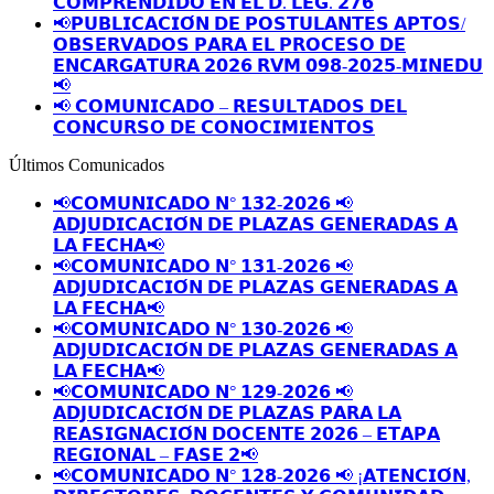
𝗖𝗢𝗠𝗣𝗥𝗘𝗡𝗗𝗜𝗗𝗢 𝗘𝗡 𝗘𝗟 𝗗. 𝗟𝗘𝗚. 𝟮𝟳𝟲
📢𝗣𝗨𝗕𝗟𝗜𝗖𝗔𝗖𝗜𝗢́𝗡 𝗗𝗘 𝗣𝗢𝗦𝗧𝗨𝗟𝗔𝗡𝗧𝗘𝗦 𝗔𝗣𝗧𝗢𝗦/
𝗢𝗕𝗦𝗘𝗥𝗩𝗔𝗗𝗢𝗦 𝗣𝗔𝗥𝗔 𝗘𝗟 𝗣𝗥𝗢𝗖𝗘𝗦𝗢 𝗗𝗘
𝗘𝗡𝗖𝗔𝗥𝗚𝗔𝗧𝗨𝗥𝗔 𝟮𝟬𝟮𝟲 𝗥𝗩𝗠 𝟬𝟵𝟴-𝟮𝟬𝟮𝟱-𝗠𝗜𝗡𝗘𝗗𝗨
📢
📢 𝗖𝗢𝗠𝗨𝗡𝗜𝗖𝗔𝗗𝗢 – 𝗥𝗘𝗦𝗨𝗟𝗧𝗔𝗗𝗢𝗦 𝗗𝗘𝗟
𝗖𝗢𝗡𝗖𝗨𝗥𝗦𝗢 𝗗𝗘 𝗖𝗢𝗡𝗢𝗖𝗜𝗠𝗜𝗘𝗡𝗧𝗢𝗦
Últimos Comunicados
📢𝗖𝗢𝗠𝗨𝗡𝗜𝗖𝗔𝗗𝗢 𝗡° 𝟭𝟯𝟮-𝟮𝟬𝟮𝟲 📢
𝗔𝗗𝗝𝗨𝗗𝗜𝗖𝗔𝗖𝗜𝗢́𝗡 𝗗𝗘 𝗣𝗟𝗔𝗭𝗔𝗦 𝗚𝗘𝗡𝗘𝗥𝗔𝗗𝗔𝗦 𝗔
𝗟𝗔 𝗙𝗘𝗖𝗛𝗔📢
📢𝗖𝗢𝗠𝗨𝗡𝗜𝗖𝗔𝗗𝗢 𝗡° 𝟭𝟯𝟭-𝟮𝟬𝟮𝟲 📢
𝗔𝗗𝗝𝗨𝗗𝗜𝗖𝗔𝗖𝗜𝗢́𝗡 𝗗𝗘 𝗣𝗟𝗔𝗭𝗔𝗦 𝗚𝗘𝗡𝗘𝗥𝗔𝗗𝗔𝗦 𝗔
𝗟𝗔 𝗙𝗘𝗖𝗛𝗔📢
📢𝗖𝗢𝗠𝗨𝗡𝗜𝗖𝗔𝗗𝗢 𝗡° 𝟭𝟯𝟬-𝟮𝟬𝟮𝟲 📢
𝗔𝗗𝗝𝗨𝗗𝗜𝗖𝗔𝗖𝗜𝗢́𝗡 𝗗𝗘 𝗣𝗟𝗔𝗭𝗔𝗦 𝗚𝗘𝗡𝗘𝗥𝗔𝗗𝗔𝗦 𝗔
𝗟𝗔 𝗙𝗘𝗖𝗛𝗔📢
📢𝗖𝗢𝗠𝗨𝗡𝗜𝗖𝗔𝗗𝗢 𝗡° 𝟭𝟮𝟵-𝟮𝟬𝟮𝟲 📢
𝗔𝗗𝗝𝗨𝗗𝗜𝗖𝗔𝗖𝗜𝗢́𝗡 𝗗𝗘 𝗣𝗟𝗔𝗭𝗔𝗦 𝗣𝗔𝗥𝗔 𝗟𝗔
𝗥𝗘𝗔𝗦𝗜𝗚𝗡𝗔𝗖𝗜𝗢́𝗡 𝗗𝗢𝗖𝗘𝗡𝗧𝗘 𝟮𝟬𝟮𝟲 – 𝗘𝗧𝗔𝗣𝗔
𝗥𝗘𝗚𝗜𝗢𝗡𝗔𝗟 – 𝗙𝗔𝗦𝗘 𝟮📢
📢𝗖𝗢𝗠𝗨𝗡𝗜𝗖𝗔𝗗𝗢 𝗡° 𝟭𝟮𝟴-𝟮𝟬𝟮𝟲 📢 ¡𝗔𝗧𝗘𝗡𝗖𝗜𝗢́𝗡,