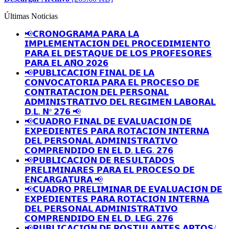
Últimas Noticias
📢𝗖𝗥𝗢𝗡𝗢𝗚𝗥𝗔𝗠𝗔 𝗣𝗔𝗥𝗔 𝗟𝗔
𝗜𝗠𝗣𝗟𝗘𝗠𝗘𝗡𝗧𝗔𝗖𝗜𝗢́𝗡 𝗗𝗘𝗟 𝗣𝗥𝗢𝗖𝗘𝗗𝗜𝗠𝗜𝗘𝗡𝗧𝗢
𝗣𝗔𝗥𝗔 𝗘𝗟 𝗗𝗘𝗦𝗧𝗔𝗤𝗨𝗘 𝗗𝗘 𝗟𝗢𝗦 𝗣𝗥𝗢𝗙𝗘𝗦𝗢𝗥𝗘𝗦
𝗣𝗔𝗥𝗔 𝗘𝗟 𝗔𝗡̃𝗢 𝟮𝟬𝟮𝟲
📢𝗣𝗨𝗕𝗟𝗜𝗖𝗔𝗖𝗜𝗢́𝗡 𝗙𝗜𝗡𝗔𝗟 𝗗𝗘 𝗟𝗔
𝗖𝗢𝗡𝗩𝗢𝗖𝗔𝗧𝗢𝗥𝗜𝗔 𝗣𝗔𝗥𝗔 𝗘𝗟 𝗣𝗥𝗢𝗖𝗘𝗦𝗢 𝗗𝗘
𝗖𝗢𝗡𝗧𝗥𝗔𝗧𝗔𝗖𝗜𝗢𝗡 𝗗𝗘𝗟 𝗣𝗘𝗥𝗦𝗢𝗡𝗔𝗟
𝗔𝗗𝗠𝗜𝗡𝗜𝗦𝗧𝗥𝗔𝗧𝗜𝗩𝗢 𝗗𝗘𝗟 𝗥𝗘𝗚𝗜𝗠𝗘𝗡 𝗟𝗔𝗕𝗢𝗥𝗔𝗟
𝗗.𝗟. 𝗡º 𝟮𝟳𝟲 📢
📢𝗖𝗨𝗔𝗗𝗥𝗢 𝗙𝗜𝗡𝗔𝗟 𝗗𝗘 𝗘𝗩𝗔𝗟𝗨𝗔𝗖𝗜𝗢́𝗡 𝗗𝗘
𝗘𝗫𝗣𝗘𝗗𝗜𝗘𝗡𝗧𝗘𝗦 𝗣𝗔𝗥𝗔 𝗥𝗢𝗧𝗔𝗖𝗜𝗢́𝗡 𝗜𝗡𝗧𝗘𝗥𝗡𝗔
𝗗𝗘𝗟 𝗣𝗘𝗥𝗦𝗢𝗡𝗔𝗟 𝗔𝗗𝗠𝗜𝗡𝗜𝗦𝗧𝗥𝗔𝗧𝗜𝗩𝗢
𝗖𝗢𝗠𝗣𝗥𝗘𝗡𝗗𝗜𝗗𝗢 𝗘𝗡 𝗘𝗟 𝗗. 𝗟𝗘𝗚. 𝟮𝟳𝟲
📢𝗣𝗨𝗕𝗟𝗜𝗖𝗔𝗖𝗜𝗢́𝗡 𝗗𝗘 𝗥𝗘𝗦𝗨𝗟𝗧𝗔𝗗𝗢𝗦
𝗣𝗥𝗘𝗟𝗜𝗠𝗜𝗡𝗔𝗥𝗘𝗦 𝗣𝗔𝗥𝗔 𝗘𝗟 𝗣𝗥𝗢𝗖𝗘𝗦𝗢 𝗗𝗘
𝗘𝗡𝗖𝗔𝗥𝗚𝗔𝗧𝗨𝗥𝗔 📢
📢𝗖𝗨𝗔𝗗𝗥𝗢 𝗣𝗥𝗘𝗟𝗜𝗠𝗜𝗡𝗔𝗥 𝗗𝗘 𝗘𝗩𝗔𝗟𝗨𝗔𝗖𝗜𝗢́𝗡 𝗗𝗘
𝗘𝗫𝗣𝗘𝗗𝗜𝗘𝗡𝗧𝗘𝗦 𝗣𝗔𝗥𝗔 𝗥𝗢𝗧𝗔𝗖𝗜𝗢́𝗡 𝗜𝗡𝗧𝗘𝗥𝗡𝗔
𝗗𝗘𝗟 𝗣𝗘𝗥𝗦𝗢𝗡𝗔𝗟 𝗔𝗗𝗠𝗜𝗡𝗜𝗦𝗧𝗥𝗔𝗧𝗜𝗩𝗢
𝗖𝗢𝗠𝗣𝗥𝗘𝗡𝗗𝗜𝗗𝗢 𝗘𝗡 𝗘𝗟 𝗗. 𝗟𝗘𝗚. 𝟮𝟳𝟲
📢𝗣𝗨𝗕𝗟𝗜𝗖𝗔𝗖𝗜𝗢́𝗡 𝗗𝗘 𝗣𝗢𝗦𝗧𝗨𝗟𝗔𝗡𝗧𝗘𝗦 𝗔𝗣𝗧𝗢𝗦/