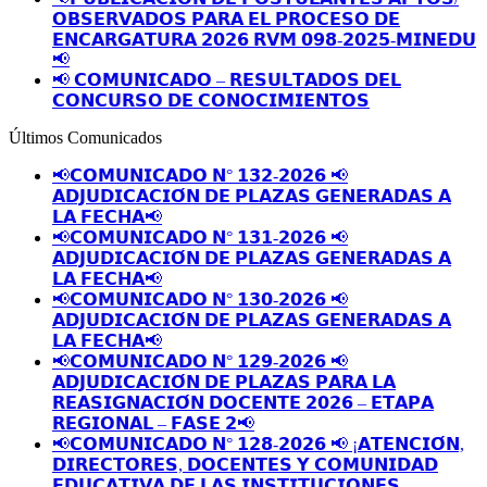
𝗢𝗕𝗦𝗘𝗥𝗩𝗔𝗗𝗢𝗦 𝗣𝗔𝗥𝗔 𝗘𝗟 𝗣𝗥𝗢𝗖𝗘𝗦𝗢 𝗗𝗘
𝗘𝗡𝗖𝗔𝗥𝗚𝗔𝗧𝗨𝗥𝗔 𝟮𝟬𝟮𝟲 𝗥𝗩𝗠 𝟬𝟵𝟴-𝟮𝟬𝟮𝟱-𝗠𝗜𝗡𝗘𝗗𝗨
📢
📢 𝗖𝗢𝗠𝗨𝗡𝗜𝗖𝗔𝗗𝗢 – 𝗥𝗘𝗦𝗨𝗟𝗧𝗔𝗗𝗢𝗦 𝗗𝗘𝗟
𝗖𝗢𝗡𝗖𝗨𝗥𝗦𝗢 𝗗𝗘 𝗖𝗢𝗡𝗢𝗖𝗜𝗠𝗜𝗘𝗡𝗧𝗢𝗦
Últimos Comunicados
📢𝗖𝗢𝗠𝗨𝗡𝗜𝗖𝗔𝗗𝗢 𝗡° 𝟭𝟯𝟮-𝟮𝟬𝟮𝟲 📢
𝗔𝗗𝗝𝗨𝗗𝗜𝗖𝗔𝗖𝗜𝗢́𝗡 𝗗𝗘 𝗣𝗟𝗔𝗭𝗔𝗦 𝗚𝗘𝗡𝗘𝗥𝗔𝗗𝗔𝗦 𝗔
𝗟𝗔 𝗙𝗘𝗖𝗛𝗔📢
📢𝗖𝗢𝗠𝗨𝗡𝗜𝗖𝗔𝗗𝗢 𝗡° 𝟭𝟯𝟭-𝟮𝟬𝟮𝟲 📢
𝗔𝗗𝗝𝗨𝗗𝗜𝗖𝗔𝗖𝗜𝗢́𝗡 𝗗𝗘 𝗣𝗟𝗔𝗭𝗔𝗦 𝗚𝗘𝗡𝗘𝗥𝗔𝗗𝗔𝗦 𝗔
𝗟𝗔 𝗙𝗘𝗖𝗛𝗔📢
📢𝗖𝗢𝗠𝗨𝗡𝗜𝗖𝗔𝗗𝗢 𝗡° 𝟭𝟯𝟬-𝟮𝟬𝟮𝟲 📢
𝗔𝗗𝗝𝗨𝗗𝗜𝗖𝗔𝗖𝗜𝗢́𝗡 𝗗𝗘 𝗣𝗟𝗔𝗭𝗔𝗦 𝗚𝗘𝗡𝗘𝗥𝗔𝗗𝗔𝗦 𝗔
𝗟𝗔 𝗙𝗘𝗖𝗛𝗔📢
📢𝗖𝗢𝗠𝗨𝗡𝗜𝗖𝗔𝗗𝗢 𝗡° 𝟭𝟮𝟵-𝟮𝟬𝟮𝟲 📢
𝗔𝗗𝗝𝗨𝗗𝗜𝗖𝗔𝗖𝗜𝗢́𝗡 𝗗𝗘 𝗣𝗟𝗔𝗭𝗔𝗦 𝗣𝗔𝗥𝗔 𝗟𝗔
𝗥𝗘𝗔𝗦𝗜𝗚𝗡𝗔𝗖𝗜𝗢́𝗡 𝗗𝗢𝗖𝗘𝗡𝗧𝗘 𝟮𝟬𝟮𝟲 – 𝗘𝗧𝗔𝗣𝗔
𝗥𝗘𝗚𝗜𝗢𝗡𝗔𝗟 – 𝗙𝗔𝗦𝗘 𝟮📢
📢𝗖𝗢𝗠𝗨𝗡𝗜𝗖𝗔𝗗𝗢 𝗡° 𝟭𝟮𝟴-𝟮𝟬𝟮𝟲 📢 ¡𝗔𝗧𝗘𝗡𝗖𝗜𝗢́𝗡,
𝗗𝗜𝗥𝗘𝗖𝗧𝗢𝗥𝗘𝗦, 𝗗𝗢𝗖𝗘𝗡𝗧𝗘𝗦 𝗬 𝗖𝗢𝗠𝗨𝗡𝗜𝗗𝗔𝗗
𝗘𝗗𝗨𝗖𝗔𝗧𝗜𝗩𝗔 𝗗𝗘 𝗟𝗔𝗦 𝗜𝗡𝗦𝗧𝗜𝗧𝗨𝗖𝗜𝗢𝗡𝗘𝗦