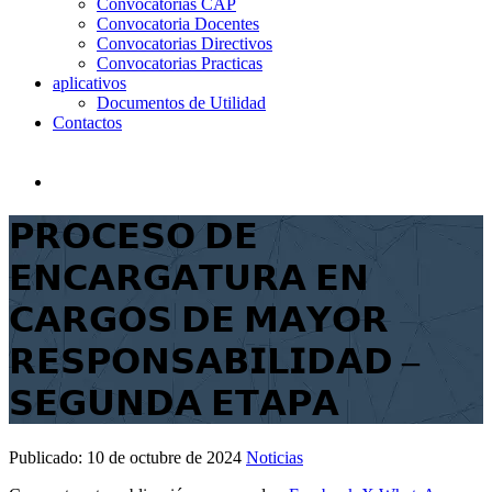
Convocatorias CAP
Convocatoria Docentes
Convocatorias Directivos
Convocatorias Practicas
aplicativos
Documentos de Utilidad
Contactos
𝗣𝗥𝗢𝗖𝗘𝗦𝗢 𝗗𝗘
𝗘𝗡𝗖𝗔𝗥𝗚𝗔𝗧𝗨𝗥𝗔 𝗘𝗡
𝗖𝗔𝗥𝗚𝗢𝗦 𝗗𝗘 𝗠𝗔𝗬𝗢𝗥
𝗥𝗘𝗦𝗣𝗢𝗡𝗦𝗔𝗕𝗜𝗟𝗜𝗗𝗔𝗗 –
𝗦𝗘𝗚𝗨𝗡𝗗𝗔 𝗘𝗧𝗔𝗣𝗔
Publicado:
10 de octubre de 2024
Noticias