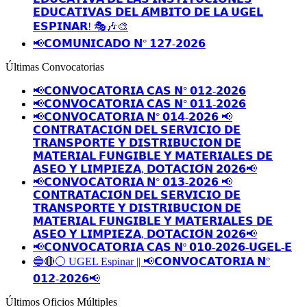
𝗘𝗗𝗨𝗖𝗔𝗧𝗜𝗩𝗔𝗦 𝗗𝗘𝗟 𝗔́𝗠𝗕𝗜𝗧𝗢 𝗗𝗘 𝗟𝗔 𝗨𝗚𝗘𝗟
𝗘𝗦𝗣𝗜𝗡𝗔𝗥! 🎭🎶🎨
📢𝗖𝗢𝗠𝗨𝗡𝗜𝗖𝗔𝗗𝗢 𝗡° 𝟭𝟮𝟳-𝟮𝟬𝟮𝟲
Últimas Convocatorias
📢𝗖𝗢𝗡𝗩𝗢𝗖𝗔𝗧𝗢𝗥𝗜𝗔 𝗖𝗔𝗦 𝗡° 𝟬𝟭𝟮-𝟮𝟬𝟮𝟲
📢𝗖𝗢𝗡𝗩𝗢𝗖𝗔𝗧𝗢𝗥𝗜𝗔 𝗖𝗔𝗦 𝗡° 𝟬𝟭𝟭-𝟮𝟬𝟮𝟲
📢𝗖𝗢𝗡𝗩𝗢𝗖𝗔𝗧𝗢𝗥𝗜𝗔 𝗡° 𝟬𝟭𝟰-𝟮𝟬𝟮𝟲 📢
𝗖𝗢𝗡𝗧𝗥𝗔𝗧𝗔𝗖𝗜𝗢́𝗡 𝗗𝗘𝗟 𝗦𝗘𝗥𝗩𝗜𝗖𝗜𝗢 𝗗𝗘
𝗧𝗥𝗔𝗡𝗦𝗣𝗢𝗥𝗧𝗘 𝗬 𝗗𝗜𝗦𝗧𝗥𝗜𝗕𝗨𝗖𝗜𝗢𝗡 𝗗𝗘
𝗠𝗔𝗧𝗘𝗥𝗜𝗔𝗟 𝗙𝗨𝗡𝗚𝗜𝗕𝗟𝗘 𝗬 𝗠𝗔𝗧𝗘𝗥𝗜𝗔𝗟𝗘𝗦 𝗗𝗘
𝗔𝗦𝗘𝗢 𝗬 𝗟𝗜𝗠𝗣𝗜𝗘𝗭𝗔, 𝗗𝗢𝗧𝗔𝗖𝗜𝗢́𝗡 𝟮𝟬𝟮𝟲📢
📢𝗖𝗢𝗡𝗩𝗢𝗖𝗔𝗧𝗢𝗥𝗜𝗔 𝗡° 𝟬𝟭𝟯-𝟮𝟬𝟮𝟲 📢
𝗖𝗢𝗡𝗧𝗥𝗔𝗧𝗔𝗖𝗜𝗢́𝗡 𝗗𝗘𝗟 𝗦𝗘𝗥𝗩𝗜𝗖𝗜𝗢 𝗗𝗘
𝗧𝗥𝗔𝗡𝗦𝗣𝗢𝗥𝗧𝗘 𝗬 𝗗𝗜𝗦𝗧𝗥𝗜𝗕𝗨𝗖𝗜𝗢𝗡 𝗗𝗘
𝗠𝗔𝗧𝗘𝗥𝗜𝗔𝗟 𝗙𝗨𝗡𝗚𝗜𝗕𝗟𝗘 𝗬 𝗠𝗔𝗧𝗘𝗥𝗜𝗔𝗟𝗘𝗦 𝗗𝗘
𝗔𝗦𝗘𝗢 𝗬 𝗟𝗜𝗠𝗣𝗜𝗘𝗭𝗔, 𝗗𝗢𝗧𝗔𝗖𝗜𝗢́𝗡 𝟮𝟬𝟮𝟲📢
📢𝗖𝗢𝗡𝗩𝗢𝗖𝗔𝗧𝗢𝗥𝗜𝗔 𝗖𝗔𝗦 𝗡º 𝟬𝟭𝟬-𝟮𝟬𝟮𝟲-𝗨𝗚𝗘𝗟-𝗘
🔵🔴⚪️ UGEL Espinar || 📢𝗖𝗢𝗡𝗩𝗢𝗖𝗔𝗧𝗢𝗥𝗜𝗔 𝗡°
𝟬𝟭𝟮-𝟮𝟬𝟮𝟲📢
Últimos Oficios Múltiples