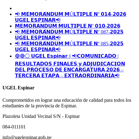
📢 𝗠𝗘𝗠𝗢𝗥𝗔́𝗡𝗗𝗨𝗠 𝗠Ú𝗟𝗧𝗜𝗣𝗟𝗘 𝗡° 𝟬𝟭𝟰-𝟮𝟬𝟮𝟲
𝗨𝗚𝗘𝗟 𝗘𝗦𝗣𝗜𝗡𝗔𝗥📢
𝗠𝗘𝗠𝗢𝗥𝗔𝗡𝗗𝗨𝗠 𝗠𝗨𝗟𝗧𝗜𝗣𝗟𝗘 𝗡° 𝟬𝟭𝟬-𝟮𝟬𝟮𝟲
📢 𝗠𝗘𝗠𝗢𝗥𝗔́𝗡𝗗𝗨𝗠 𝗠Ú𝗟𝗧𝗜𝗣𝗟𝗘 𝗡° 087-𝟮𝟬𝟮𝟱
𝗨𝗚𝗘𝗟 𝗘𝗦𝗣𝗜𝗡𝗔𝗥📢
📢 𝗠𝗘𝗠𝗢𝗥𝗔́𝗡𝗗𝗨𝗠 𝗠Ú𝗟𝗧𝗜𝗣𝗟𝗘 𝗡° 085-𝟮𝟬𝟮𝟱
𝗨𝗚𝗘𝗟 𝗘𝗦𝗣𝗜𝗡𝗔𝗥📢
🔵🔴⚪️ 𝗨𝗚𝗘𝗟 𝗘𝘀𝗽𝗶𝗻𝗮𝗿 || 📢𝗖𝗢𝗠𝗨𝗡𝗜𝗖𝗔𝗗𝗢 |
𝗥𝗘𝗦𝗨𝗟𝗧𝗔𝗗𝗢𝗦 𝗙𝗜𝗡𝗔𝗟𝗘𝗦 𝘆 𝗔𝗗𝗝𝗨𝗗𝗜𝗖𝗔𝗖𝗜𝗢𝗡
𝗗𝗘𝗟 𝗣𝗥𝗢𝗖𝗘𝗦𝗢 𝗗𝗘 𝗘𝗡𝗖𝗔𝗥𝗚𝗔𝗧𝗨𝗥𝗔 𝟮𝟬𝟮𝟲 –
𝗧𝗘𝗥𝗖𝗘𝗥𝗔 𝗘𝗧𝗔𝗣𝗔 – 𝗘𝗫𝗧𝗥𝗔𝗢𝗥𝗗𝗜𝗡𝗔𝗥𝗜𝗔📢
UGEL Espinar
Comprometidos en lograr una educación de calidad para todos los
estudiantes de la provincia de Espinar.
Plazoleta Unidad Vecinal S/N - Espinar
084-011101
info@ugelespinar.gob.pe