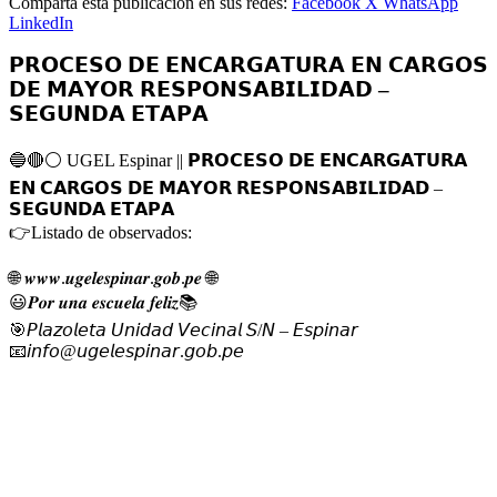
Comparta esta publicación en sus redes:
Facebook
X
WhatsApp
LinkedIn
𝗣𝗥𝗢𝗖𝗘𝗦𝗢 𝗗𝗘 𝗘𝗡𝗖𝗔𝗥𝗚𝗔𝗧𝗨𝗥𝗔 𝗘𝗡 𝗖𝗔𝗥𝗚𝗢𝗦
𝗗𝗘 𝗠𝗔𝗬𝗢𝗥 𝗥𝗘𝗦𝗣𝗢𝗡𝗦𝗔𝗕𝗜𝗟𝗜𝗗𝗔𝗗 –
𝗦𝗘𝗚𝗨𝗡𝗗𝗔 𝗘𝗧𝗔𝗣𝗔
🔵
🔴
⚪️
UGEL Espinar || 𝗣𝗥𝗢𝗖𝗘𝗦𝗢 𝗗𝗘 𝗘𝗡𝗖𝗔𝗥𝗚𝗔𝗧𝗨𝗥𝗔
𝗘𝗡 𝗖𝗔𝗥𝗚𝗢𝗦 𝗗𝗘 𝗠𝗔𝗬𝗢𝗥 𝗥𝗘𝗦𝗣𝗢𝗡𝗦𝗔𝗕𝗜𝗟𝗜𝗗𝗔𝗗 –
𝗦𝗘𝗚𝗨𝗡𝗗𝗔 𝗘𝗧𝗔𝗣𝗔
👉
Listado de observados:
🌐
𝒘𝒘𝒘.𝒖𝒈𝒆𝒍𝒆𝒔𝒑𝒊𝒏𝒂𝒓.𝒈𝒐𝒃.𝒑𝒆
🌐
😃
𝑷𝒐𝒓 𝒖𝒏𝒂 𝒆𝒔𝒄𝒖𝒆𝒍𝒂 𝒇𝒆𝒍𝒊𝒛
📚
🎯
𝘗𝘭𝘢𝘻𝘰𝘭𝘦𝘵𝘢 𝘜𝘯𝘪𝘥𝘢𝘥 𝘝𝘦𝘤𝘪𝘯𝘢𝘭 𝘚/𝘕 – 𝘌𝘴𝘱𝘪𝘯𝘢𝘳
📧
𝘪𝘯𝘧𝘰@𝘶𝘨𝘦𝘭𝘦𝘴𝘱𝘪𝘯𝘢𝘳.𝘨𝘰𝘣.𝘱𝘦