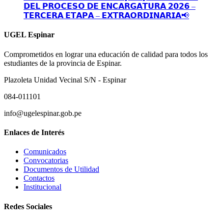
𝗗𝗘𝗟 𝗣𝗥𝗢𝗖𝗘𝗦𝗢 𝗗𝗘 𝗘𝗡𝗖𝗔𝗥𝗚𝗔𝗧𝗨𝗥𝗔 𝟮𝟬𝟮𝟲 –
𝗧𝗘𝗥𝗖𝗘𝗥𝗔 𝗘𝗧𝗔𝗣𝗔 – 𝗘𝗫𝗧𝗥𝗔𝗢𝗥𝗗𝗜𝗡𝗔𝗥𝗜𝗔📢
UGEL Espinar
Comprometidos en lograr una educación de calidad para todos los
estudiantes de la provincia de Espinar.
Plazoleta Unidad Vecinal S/N - Espinar
084-011101
info@ugelespinar.gob.pe
Enlaces de Interés
Comunicados
Convocatorias
Documentos de Utilidad
Contactos
Institucional
Redes Sociales