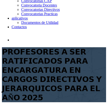
Convocatorias CAP
Convocatoria Docentes
Convocatorias Directivos
Convocatorias Practicas
aplicativos
Documentos de Utilidad
Contactos
𝗣𝗥𝗢𝗙𝗘𝗦𝗢𝗥𝗘𝗦 𝗔 𝗦𝗘𝗥
𝗥𝗔𝗧𝗜𝗙𝗜𝗖𝗔𝗗𝗢𝗦 𝗣𝗔𝗥𝗔
𝗘𝗡𝗖𝗔𝗥𝗚𝗔𝗧𝗨𝗥𝗔 𝗘𝗡
𝗖𝗔𝗥𝗚𝗢𝗦 𝗗𝗜𝗥𝗘𝗖𝗧𝗜𝗩𝗢𝗦 𝗬
𝗝𝗘𝗥𝗔𝗥𝗤𝗨𝗜𝗖𝗢𝗦 𝗣𝗔𝗥𝗔 𝗘𝗟
𝗔Ñ𝗢 𝟮𝟬𝟮𝟱