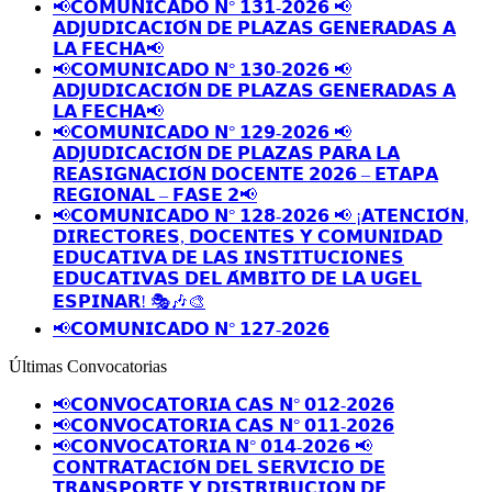
📢𝗖𝗢𝗠𝗨𝗡𝗜𝗖𝗔𝗗𝗢 𝗡° 𝟭𝟯𝟭-𝟮𝟬𝟮𝟲 📢
𝗔𝗗𝗝𝗨𝗗𝗜𝗖𝗔𝗖𝗜𝗢́𝗡 𝗗𝗘 𝗣𝗟𝗔𝗭𝗔𝗦 𝗚𝗘𝗡𝗘𝗥𝗔𝗗𝗔𝗦 𝗔
𝗟𝗔 𝗙𝗘𝗖𝗛𝗔📢
📢𝗖𝗢𝗠𝗨𝗡𝗜𝗖𝗔𝗗𝗢 𝗡° 𝟭𝟯𝟬-𝟮𝟬𝟮𝟲 📢
𝗔𝗗𝗝𝗨𝗗𝗜𝗖𝗔𝗖𝗜𝗢́𝗡 𝗗𝗘 𝗣𝗟𝗔𝗭𝗔𝗦 𝗚𝗘𝗡𝗘𝗥𝗔𝗗𝗔𝗦 𝗔
𝗟𝗔 𝗙𝗘𝗖𝗛𝗔📢
📢𝗖𝗢𝗠𝗨𝗡𝗜𝗖𝗔𝗗𝗢 𝗡° 𝟭𝟮𝟵-𝟮𝟬𝟮𝟲 📢
𝗔𝗗𝗝𝗨𝗗𝗜𝗖𝗔𝗖𝗜𝗢́𝗡 𝗗𝗘 𝗣𝗟𝗔𝗭𝗔𝗦 𝗣𝗔𝗥𝗔 𝗟𝗔
𝗥𝗘𝗔𝗦𝗜𝗚𝗡𝗔𝗖𝗜𝗢́𝗡 𝗗𝗢𝗖𝗘𝗡𝗧𝗘 𝟮𝟬𝟮𝟲 – 𝗘𝗧𝗔𝗣𝗔
𝗥𝗘𝗚𝗜𝗢𝗡𝗔𝗟 – 𝗙𝗔𝗦𝗘 𝟮📢
📢𝗖𝗢𝗠𝗨𝗡𝗜𝗖𝗔𝗗𝗢 𝗡° 𝟭𝟮𝟴-𝟮𝟬𝟮𝟲 📢 ¡𝗔𝗧𝗘𝗡𝗖𝗜𝗢́𝗡,
𝗗𝗜𝗥𝗘𝗖𝗧𝗢𝗥𝗘𝗦, 𝗗𝗢𝗖𝗘𝗡𝗧𝗘𝗦 𝗬 𝗖𝗢𝗠𝗨𝗡𝗜𝗗𝗔𝗗
𝗘𝗗𝗨𝗖𝗔𝗧𝗜𝗩𝗔 𝗗𝗘 𝗟𝗔𝗦 𝗜𝗡𝗦𝗧𝗜𝗧𝗨𝗖𝗜𝗢𝗡𝗘𝗦
𝗘𝗗𝗨𝗖𝗔𝗧𝗜𝗩𝗔𝗦 𝗗𝗘𝗟 𝗔́𝗠𝗕𝗜𝗧𝗢 𝗗𝗘 𝗟𝗔 𝗨𝗚𝗘𝗟
𝗘𝗦𝗣𝗜𝗡𝗔𝗥! 🎭🎶🎨
📢𝗖𝗢𝗠𝗨𝗡𝗜𝗖𝗔𝗗𝗢 𝗡° 𝟭𝟮𝟳-𝟮𝟬𝟮𝟲
Últimas Convocatorias
📢𝗖𝗢𝗡𝗩𝗢𝗖𝗔𝗧𝗢𝗥𝗜𝗔 𝗖𝗔𝗦 𝗡° 𝟬𝟭𝟮-𝟮𝟬𝟮𝟲
📢𝗖𝗢𝗡𝗩𝗢𝗖𝗔𝗧𝗢𝗥𝗜𝗔 𝗖𝗔𝗦 𝗡° 𝟬𝟭𝟭-𝟮𝟬𝟮𝟲
📢𝗖𝗢𝗡𝗩𝗢𝗖𝗔𝗧𝗢𝗥𝗜𝗔 𝗡° 𝟬𝟭𝟰-𝟮𝟬𝟮𝟲 📢
𝗖𝗢𝗡𝗧𝗥𝗔𝗧𝗔𝗖𝗜𝗢́𝗡 𝗗𝗘𝗟 𝗦𝗘𝗥𝗩𝗜𝗖𝗜𝗢 𝗗𝗘
𝗧𝗥𝗔𝗡𝗦𝗣𝗢𝗥𝗧𝗘 𝗬 𝗗𝗜𝗦𝗧𝗥𝗜𝗕𝗨𝗖𝗜𝗢𝗡 𝗗𝗘