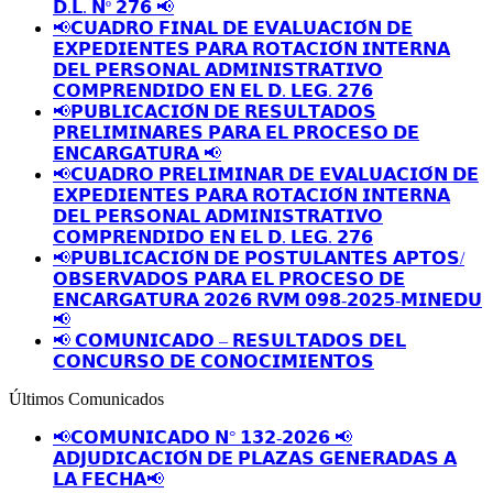
𝗗.𝗟. 𝗡º 𝟮𝟳𝟲 📢
📢𝗖𝗨𝗔𝗗𝗥𝗢 𝗙𝗜𝗡𝗔𝗟 𝗗𝗘 𝗘𝗩𝗔𝗟𝗨𝗔𝗖𝗜𝗢́𝗡 𝗗𝗘
𝗘𝗫𝗣𝗘𝗗𝗜𝗘𝗡𝗧𝗘𝗦 𝗣𝗔𝗥𝗔 𝗥𝗢𝗧𝗔𝗖𝗜𝗢́𝗡 𝗜𝗡𝗧𝗘𝗥𝗡𝗔
𝗗𝗘𝗟 𝗣𝗘𝗥𝗦𝗢𝗡𝗔𝗟 𝗔𝗗𝗠𝗜𝗡𝗜𝗦𝗧𝗥𝗔𝗧𝗜𝗩𝗢
𝗖𝗢𝗠𝗣𝗥𝗘𝗡𝗗𝗜𝗗𝗢 𝗘𝗡 𝗘𝗟 𝗗. 𝗟𝗘𝗚. 𝟮𝟳𝟲
📢𝗣𝗨𝗕𝗟𝗜𝗖𝗔𝗖𝗜𝗢́𝗡 𝗗𝗘 𝗥𝗘𝗦𝗨𝗟𝗧𝗔𝗗𝗢𝗦
𝗣𝗥𝗘𝗟𝗜𝗠𝗜𝗡𝗔𝗥𝗘𝗦 𝗣𝗔𝗥𝗔 𝗘𝗟 𝗣𝗥𝗢𝗖𝗘𝗦𝗢 𝗗𝗘
𝗘𝗡𝗖𝗔𝗥𝗚𝗔𝗧𝗨𝗥𝗔 📢
📢𝗖𝗨𝗔𝗗𝗥𝗢 𝗣𝗥𝗘𝗟𝗜𝗠𝗜𝗡𝗔𝗥 𝗗𝗘 𝗘𝗩𝗔𝗟𝗨𝗔𝗖𝗜𝗢́𝗡 𝗗𝗘
𝗘𝗫𝗣𝗘𝗗𝗜𝗘𝗡𝗧𝗘𝗦 𝗣𝗔𝗥𝗔 𝗥𝗢𝗧𝗔𝗖𝗜𝗢́𝗡 𝗜𝗡𝗧𝗘𝗥𝗡𝗔
𝗗𝗘𝗟 𝗣𝗘𝗥𝗦𝗢𝗡𝗔𝗟 𝗔𝗗𝗠𝗜𝗡𝗜𝗦𝗧𝗥𝗔𝗧𝗜𝗩𝗢
𝗖𝗢𝗠𝗣𝗥𝗘𝗡𝗗𝗜𝗗𝗢 𝗘𝗡 𝗘𝗟 𝗗. 𝗟𝗘𝗚. 𝟮𝟳𝟲
📢𝗣𝗨𝗕𝗟𝗜𝗖𝗔𝗖𝗜𝗢́𝗡 𝗗𝗘 𝗣𝗢𝗦𝗧𝗨𝗟𝗔𝗡𝗧𝗘𝗦 𝗔𝗣𝗧𝗢𝗦/
𝗢𝗕𝗦𝗘𝗥𝗩𝗔𝗗𝗢𝗦 𝗣𝗔𝗥𝗔 𝗘𝗟 𝗣𝗥𝗢𝗖𝗘𝗦𝗢 𝗗𝗘
𝗘𝗡𝗖𝗔𝗥𝗚𝗔𝗧𝗨𝗥𝗔 𝟮𝟬𝟮𝟲 𝗥𝗩𝗠 𝟬𝟵𝟴-𝟮𝟬𝟮𝟱-𝗠𝗜𝗡𝗘𝗗𝗨
📢
📢 𝗖𝗢𝗠𝗨𝗡𝗜𝗖𝗔𝗗𝗢 – 𝗥𝗘𝗦𝗨𝗟𝗧𝗔𝗗𝗢𝗦 𝗗𝗘𝗟
𝗖𝗢𝗡𝗖𝗨𝗥𝗦𝗢 𝗗𝗘 𝗖𝗢𝗡𝗢𝗖𝗜𝗠𝗜𝗘𝗡𝗧𝗢𝗦
Últimos Comunicados
📢𝗖𝗢𝗠𝗨𝗡𝗜𝗖𝗔𝗗𝗢 𝗡° 𝟭𝟯𝟮-𝟮𝟬𝟮𝟲 📢
𝗔𝗗𝗝𝗨𝗗𝗜𝗖𝗔𝗖𝗜𝗢́𝗡 𝗗𝗘 𝗣𝗟𝗔𝗭𝗔𝗦 𝗚𝗘𝗡𝗘𝗥𝗔𝗗𝗔𝗦 𝗔
𝗟𝗔 𝗙𝗘𝗖𝗛𝗔📢