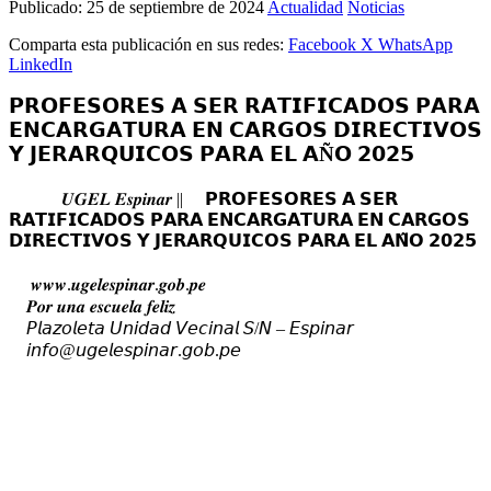
Publicado:
25 de septiembre de 2024
Actualidad
Noticias
Comparta esta publicación en sus redes:
Facebook
X
WhatsApp
LinkedIn
𝗣𝗥𝗢𝗙𝗘𝗦𝗢𝗥𝗘𝗦 𝗔 𝗦𝗘𝗥 𝗥𝗔𝗧𝗜𝗙𝗜𝗖𝗔𝗗𝗢𝗦 𝗣𝗔𝗥𝗔
𝗘𝗡𝗖𝗔𝗥𝗚𝗔𝗧𝗨𝗥𝗔 𝗘𝗡 𝗖𝗔𝗥𝗚𝗢𝗦 𝗗𝗜𝗥𝗘𝗖𝗧𝗜𝗩𝗢𝗦
𝗬 𝗝𝗘𝗥𝗔𝗥𝗤𝗨𝗜𝗖𝗢𝗦 𝗣𝗔𝗥𝗔 𝗘𝗟 𝗔Ñ𝗢 𝟮𝟬𝟮𝟱
𝑼𝑮𝑬𝑳 𝑬𝒔𝒑𝒊𝒏𝒂𝒓 ||
𝗣𝗥𝗢𝗙𝗘𝗦𝗢𝗥𝗘𝗦 𝗔 𝗦𝗘𝗥
𝗥𝗔𝗧𝗜𝗙𝗜𝗖𝗔𝗗𝗢𝗦 𝗣𝗔𝗥𝗔 𝗘𝗡𝗖𝗔𝗥𝗚𝗔𝗧𝗨𝗥𝗔 𝗘𝗡 𝗖𝗔𝗥𝗚𝗢𝗦
𝗗𝗜𝗥𝗘𝗖𝗧𝗜𝗩𝗢𝗦 𝗬 𝗝𝗘𝗥𝗔𝗥𝗤𝗨𝗜𝗖𝗢𝗦 𝗣𝗔𝗥𝗔 𝗘𝗟 𝗔𝗡̃𝗢 𝟮𝟬𝟮𝟱
𝒘𝒘𝒘.𝒖𝒈𝒆𝒍𝒆𝒔𝒑𝒊𝒏𝒂𝒓.𝒈𝒐𝒃.𝒑𝒆
𝑷𝒐𝒓 𝒖𝒏𝒂 𝒆𝒔𝒄𝒖𝒆𝒍𝒂 𝒇𝒆𝒍𝒊𝒛
𝘗𝘭𝘢𝘻𝘰𝘭𝘦𝘵𝘢 𝘜𝘯𝘪𝘥𝘢𝘥 𝘝𝘦𝘤𝘪𝘯𝘢𝘭 𝘚/𝘕 – 𝘌𝘴𝘱𝘪𝘯𝘢𝘳
𝘪𝘯𝘧𝘰@𝘶𝘨𝘦𝘭𝘦𝘴𝘱𝘪𝘯𝘢𝘳.𝘨𝘰𝘣.𝘱𝘦