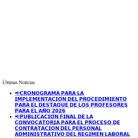
Últimas Noticias
📢𝗖𝗥𝗢𝗡𝗢𝗚𝗥𝗔𝗠𝗔 𝗣𝗔𝗥𝗔 𝗟𝗔
𝗜𝗠𝗣𝗟𝗘𝗠𝗘𝗡𝗧𝗔𝗖𝗜𝗢́𝗡 𝗗𝗘𝗟 𝗣𝗥𝗢𝗖𝗘𝗗𝗜𝗠𝗜𝗘𝗡𝗧𝗢
𝗣𝗔𝗥𝗔 𝗘𝗟 𝗗𝗘𝗦𝗧𝗔𝗤𝗨𝗘 𝗗𝗘 𝗟𝗢𝗦 𝗣𝗥𝗢𝗙𝗘𝗦𝗢𝗥𝗘𝗦
𝗣𝗔𝗥𝗔 𝗘𝗟 𝗔𝗡̃𝗢 𝟮𝟬𝟮𝟲
📢𝗣𝗨𝗕𝗟𝗜𝗖𝗔𝗖𝗜𝗢́𝗡 𝗙𝗜𝗡𝗔𝗟 𝗗𝗘 𝗟𝗔
𝗖𝗢𝗡𝗩𝗢𝗖𝗔𝗧𝗢𝗥𝗜𝗔 𝗣𝗔𝗥𝗔 𝗘𝗟 𝗣𝗥𝗢𝗖𝗘𝗦𝗢 𝗗𝗘
𝗖𝗢𝗡𝗧𝗥𝗔𝗧𝗔𝗖𝗜𝗢𝗡 𝗗𝗘𝗟 𝗣𝗘𝗥𝗦𝗢𝗡𝗔𝗟
𝗔𝗗𝗠𝗜𝗡𝗜𝗦𝗧𝗥𝗔𝗧𝗜𝗩𝗢 𝗗𝗘𝗟 𝗥𝗘𝗚𝗜𝗠𝗘𝗡 𝗟𝗔𝗕𝗢𝗥𝗔𝗟