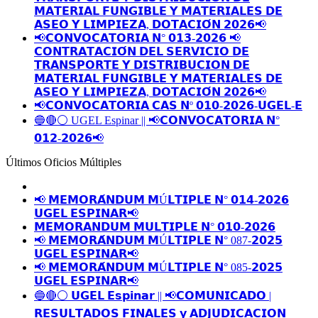
𝗠𝗔𝗧𝗘𝗥𝗜𝗔𝗟 𝗙𝗨𝗡𝗚𝗜𝗕𝗟𝗘 𝗬 𝗠𝗔𝗧𝗘𝗥𝗜𝗔𝗟𝗘𝗦 𝗗𝗘
𝗔𝗦𝗘𝗢 𝗬 𝗟𝗜𝗠𝗣𝗜𝗘𝗭𝗔, 𝗗𝗢𝗧𝗔𝗖𝗜𝗢́𝗡 𝟮𝟬𝟮𝟲📢
📢𝗖𝗢𝗡𝗩𝗢𝗖𝗔𝗧𝗢𝗥𝗜𝗔 𝗡° 𝟬𝟭𝟯-𝟮𝟬𝟮𝟲 📢
𝗖𝗢𝗡𝗧𝗥𝗔𝗧𝗔𝗖𝗜𝗢́𝗡 𝗗𝗘𝗟 𝗦𝗘𝗥𝗩𝗜𝗖𝗜𝗢 𝗗𝗘
𝗧𝗥𝗔𝗡𝗦𝗣𝗢𝗥𝗧𝗘 𝗬 𝗗𝗜𝗦𝗧𝗥𝗜𝗕𝗨𝗖𝗜𝗢𝗡 𝗗𝗘
𝗠𝗔𝗧𝗘𝗥𝗜𝗔𝗟 𝗙𝗨𝗡𝗚𝗜𝗕𝗟𝗘 𝗬 𝗠𝗔𝗧𝗘𝗥𝗜𝗔𝗟𝗘𝗦 𝗗𝗘
𝗔𝗦𝗘𝗢 𝗬 𝗟𝗜𝗠𝗣𝗜𝗘𝗭𝗔, 𝗗𝗢𝗧𝗔𝗖𝗜𝗢́𝗡 𝟮𝟬𝟮𝟲📢
📢𝗖𝗢𝗡𝗩𝗢𝗖𝗔𝗧𝗢𝗥𝗜𝗔 𝗖𝗔𝗦 𝗡º 𝟬𝟭𝟬-𝟮𝟬𝟮𝟲-𝗨𝗚𝗘𝗟-𝗘
🔵🔴⚪️ UGEL Espinar || 📢𝗖𝗢𝗡𝗩𝗢𝗖𝗔𝗧𝗢𝗥𝗜𝗔 𝗡°
𝟬𝟭𝟮-𝟮𝟬𝟮𝟲📢
Últimos Oficios Múltiples
📢 𝗠𝗘𝗠𝗢𝗥𝗔́𝗡𝗗𝗨𝗠 𝗠Ú𝗟𝗧𝗜𝗣𝗟𝗘 𝗡° 𝟬𝟭𝟰-𝟮𝟬𝟮𝟲
𝗨𝗚𝗘𝗟 𝗘𝗦𝗣𝗜𝗡𝗔𝗥📢
𝗠𝗘𝗠𝗢𝗥𝗔𝗡𝗗𝗨𝗠 𝗠𝗨𝗟𝗧𝗜𝗣𝗟𝗘 𝗡° 𝟬𝟭𝟬-𝟮𝟬𝟮𝟲
📢 𝗠𝗘𝗠𝗢𝗥𝗔́𝗡𝗗𝗨𝗠 𝗠Ú𝗟𝗧𝗜𝗣𝗟𝗘 𝗡° 087-𝟮𝟬𝟮𝟱
𝗨𝗚𝗘𝗟 𝗘𝗦𝗣𝗜𝗡𝗔𝗥📢
📢 𝗠𝗘𝗠𝗢𝗥𝗔́𝗡𝗗𝗨𝗠 𝗠Ú𝗟𝗧𝗜𝗣𝗟𝗘 𝗡° 085-𝟮𝟬𝟮𝟱
𝗨𝗚𝗘𝗟 𝗘𝗦𝗣𝗜𝗡𝗔𝗥📢
🔵🔴⚪️ 𝗨𝗚𝗘𝗟 𝗘𝘀𝗽𝗶𝗻𝗮𝗿 || 📢𝗖𝗢𝗠𝗨𝗡𝗜𝗖𝗔𝗗𝗢 |
𝗥𝗘𝗦𝗨𝗟𝗧𝗔𝗗𝗢𝗦 𝗙𝗜𝗡𝗔𝗟𝗘𝗦 𝘆 𝗔𝗗𝗝𝗨𝗗𝗜𝗖𝗔𝗖𝗜𝗢𝗡