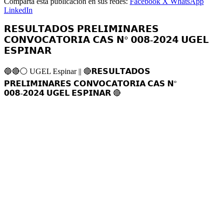
Comparta esta publicación en sus redes:
Facebook
X
WhatsApp
LinkedIn
𝗥𝗘𝗦𝗨𝗟𝗧𝗔𝗗𝗢𝗦 𝗣𝗥𝗘𝗟𝗜𝗠𝗜𝗡𝗔𝗥𝗘𝗦
𝗖𝗢𝗡𝗩𝗢𝗖𝗔𝗧𝗢𝗥𝗜𝗔 𝗖𝗔𝗦 𝗡° 𝟬𝟬𝟴-𝟮𝟬𝟮𝟰 𝗨𝗚𝗘𝗟
𝗘𝗦𝗣𝗜𝗡𝗔𝗥
🔵🔴⚪️ UGEL Espinar || 🔴𝗥𝗘𝗦𝗨𝗟𝗧𝗔𝗗𝗢𝗦
𝗣𝗥𝗘𝗟𝗜𝗠𝗜𝗡𝗔𝗥𝗘𝗦 𝗖𝗢𝗡𝗩𝗢𝗖𝗔𝗧𝗢𝗥𝗜𝗔 𝗖𝗔𝗦 𝗡°
𝟬𝟬𝟴-𝟮𝟬𝟮𝟰 𝗨𝗚𝗘𝗟 𝗘𝗦𝗣𝗜𝗡𝗔𝗥 🔴