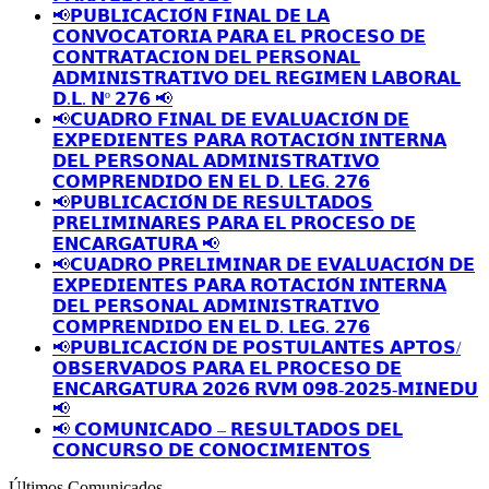
📢𝗣𝗨𝗕𝗟𝗜𝗖𝗔𝗖𝗜𝗢́𝗡 𝗙𝗜𝗡𝗔𝗟 𝗗𝗘 𝗟𝗔
𝗖𝗢𝗡𝗩𝗢𝗖𝗔𝗧𝗢𝗥𝗜𝗔 𝗣𝗔𝗥𝗔 𝗘𝗟 𝗣𝗥𝗢𝗖𝗘𝗦𝗢 𝗗𝗘
𝗖𝗢𝗡𝗧𝗥𝗔𝗧𝗔𝗖𝗜𝗢𝗡 𝗗𝗘𝗟 𝗣𝗘𝗥𝗦𝗢𝗡𝗔𝗟
𝗔𝗗𝗠𝗜𝗡𝗜𝗦𝗧𝗥𝗔𝗧𝗜𝗩𝗢 𝗗𝗘𝗟 𝗥𝗘𝗚𝗜𝗠𝗘𝗡 𝗟𝗔𝗕𝗢𝗥𝗔𝗟
𝗗.𝗟. 𝗡º 𝟮𝟳𝟲 📢
📢𝗖𝗨𝗔𝗗𝗥𝗢 𝗙𝗜𝗡𝗔𝗟 𝗗𝗘 𝗘𝗩𝗔𝗟𝗨𝗔𝗖𝗜𝗢́𝗡 𝗗𝗘
𝗘𝗫𝗣𝗘𝗗𝗜𝗘𝗡𝗧𝗘𝗦 𝗣𝗔𝗥𝗔 𝗥𝗢𝗧𝗔𝗖𝗜𝗢́𝗡 𝗜𝗡𝗧𝗘𝗥𝗡𝗔
𝗗𝗘𝗟 𝗣𝗘𝗥𝗦𝗢𝗡𝗔𝗟 𝗔𝗗𝗠𝗜𝗡𝗜𝗦𝗧𝗥𝗔𝗧𝗜𝗩𝗢
𝗖𝗢𝗠𝗣𝗥𝗘𝗡𝗗𝗜𝗗𝗢 𝗘𝗡 𝗘𝗟 𝗗. 𝗟𝗘𝗚. 𝟮𝟳𝟲
📢𝗣𝗨𝗕𝗟𝗜𝗖𝗔𝗖𝗜𝗢́𝗡 𝗗𝗘 𝗥𝗘𝗦𝗨𝗟𝗧𝗔𝗗𝗢𝗦
𝗣𝗥𝗘𝗟𝗜𝗠𝗜𝗡𝗔𝗥𝗘𝗦 𝗣𝗔𝗥𝗔 𝗘𝗟 𝗣𝗥𝗢𝗖𝗘𝗦𝗢 𝗗𝗘
𝗘𝗡𝗖𝗔𝗥𝗚𝗔𝗧𝗨𝗥𝗔 📢
📢𝗖𝗨𝗔𝗗𝗥𝗢 𝗣𝗥𝗘𝗟𝗜𝗠𝗜𝗡𝗔𝗥 𝗗𝗘 𝗘𝗩𝗔𝗟𝗨𝗔𝗖𝗜𝗢́𝗡 𝗗𝗘
𝗘𝗫𝗣𝗘𝗗𝗜𝗘𝗡𝗧𝗘𝗦 𝗣𝗔𝗥𝗔 𝗥𝗢𝗧𝗔𝗖𝗜𝗢́𝗡 𝗜𝗡𝗧𝗘𝗥𝗡𝗔
𝗗𝗘𝗟 𝗣𝗘𝗥𝗦𝗢𝗡𝗔𝗟 𝗔𝗗𝗠𝗜𝗡𝗜𝗦𝗧𝗥𝗔𝗧𝗜𝗩𝗢
𝗖𝗢𝗠𝗣𝗥𝗘𝗡𝗗𝗜𝗗𝗢 𝗘𝗡 𝗘𝗟 𝗗. 𝗟𝗘𝗚. 𝟮𝟳𝟲
📢𝗣𝗨𝗕𝗟𝗜𝗖𝗔𝗖𝗜𝗢́𝗡 𝗗𝗘 𝗣𝗢𝗦𝗧𝗨𝗟𝗔𝗡𝗧𝗘𝗦 𝗔𝗣𝗧𝗢𝗦/
𝗢𝗕𝗦𝗘𝗥𝗩𝗔𝗗𝗢𝗦 𝗣𝗔𝗥𝗔 𝗘𝗟 𝗣𝗥𝗢𝗖𝗘𝗦𝗢 𝗗𝗘
𝗘𝗡𝗖𝗔𝗥𝗚𝗔𝗧𝗨𝗥𝗔 𝟮𝟬𝟮𝟲 𝗥𝗩𝗠 𝟬𝟵𝟴-𝟮𝟬𝟮𝟱-𝗠𝗜𝗡𝗘𝗗𝗨
📢
📢 𝗖𝗢𝗠𝗨𝗡𝗜𝗖𝗔𝗗𝗢 – 𝗥𝗘𝗦𝗨𝗟𝗧𝗔𝗗𝗢𝗦 𝗗𝗘𝗟
𝗖𝗢𝗡𝗖𝗨𝗥𝗦𝗢 𝗗𝗘 𝗖𝗢𝗡𝗢𝗖𝗜𝗠𝗜𝗘𝗡𝗧𝗢𝗦
Últimos Comunicados