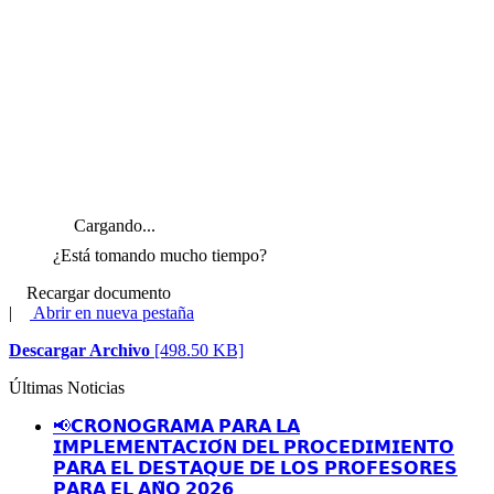
Cargando...
¿Está tomando mucho tiempo?
Recargar documento
|
Abrir en nueva pestaña
Descargar Archivo
[498.50 KB]
Últimas Noticias
📢𝗖𝗥𝗢𝗡𝗢𝗚𝗥𝗔𝗠𝗔 𝗣𝗔𝗥𝗔 𝗟𝗔
𝗜𝗠𝗣𝗟𝗘𝗠𝗘𝗡𝗧𝗔𝗖𝗜𝗢́𝗡 𝗗𝗘𝗟 𝗣𝗥𝗢𝗖𝗘𝗗𝗜𝗠𝗜𝗘𝗡𝗧𝗢
𝗣𝗔𝗥𝗔 𝗘𝗟 𝗗𝗘𝗦𝗧𝗔𝗤𝗨𝗘 𝗗𝗘 𝗟𝗢𝗦 𝗣𝗥𝗢𝗙𝗘𝗦𝗢𝗥𝗘𝗦
𝗣𝗔𝗥𝗔 𝗘𝗟 𝗔𝗡̃𝗢 𝟮𝟬𝟮𝟲