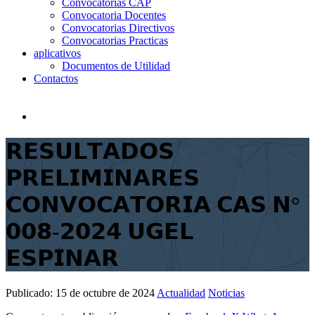
Convocatorias CAP
Convocatoria Docentes
Convocatorias Directivos
Convocatorias Practicas
aplicativos
Documentos de Utilidad
Contactos
𝗥𝗘𝗦𝗨𝗟𝗧𝗔𝗗𝗢𝗦
𝗣𝗥𝗘𝗟𝗜𝗠𝗜𝗡𝗔𝗥𝗘𝗦
𝗖𝗢𝗡𝗩𝗢𝗖𝗔𝗧𝗢𝗥𝗜𝗔 𝗖𝗔𝗦 𝗡°
𝟬𝟬𝟴-𝟮𝟬𝟮𝟰 𝗨𝗚𝗘𝗟
𝗘𝗦𝗣𝗜𝗡𝗔𝗥
Publicado:
15 de octubre de 2024
Actualidad
Noticias