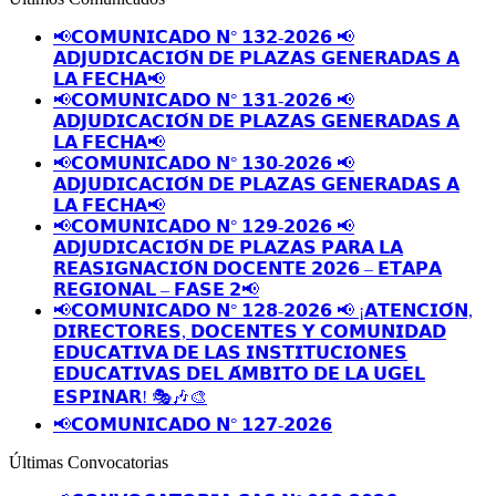
📢𝗖𝗢𝗠𝗨𝗡𝗜𝗖𝗔𝗗𝗢 𝗡° 𝟭𝟯𝟮-𝟮𝟬𝟮𝟲 📢
𝗔𝗗𝗝𝗨𝗗𝗜𝗖𝗔𝗖𝗜𝗢́𝗡 𝗗𝗘 𝗣𝗟𝗔𝗭𝗔𝗦 𝗚𝗘𝗡𝗘𝗥𝗔𝗗𝗔𝗦 𝗔
𝗟𝗔 𝗙𝗘𝗖𝗛𝗔📢
📢𝗖𝗢𝗠𝗨𝗡𝗜𝗖𝗔𝗗𝗢 𝗡° 𝟭𝟯𝟭-𝟮𝟬𝟮𝟲 📢
𝗔𝗗𝗝𝗨𝗗𝗜𝗖𝗔𝗖𝗜𝗢́𝗡 𝗗𝗘 𝗣𝗟𝗔𝗭𝗔𝗦 𝗚𝗘𝗡𝗘𝗥𝗔𝗗𝗔𝗦 𝗔
𝗟𝗔 𝗙𝗘𝗖𝗛𝗔📢
📢𝗖𝗢𝗠𝗨𝗡𝗜𝗖𝗔𝗗𝗢 𝗡° 𝟭𝟯𝟬-𝟮𝟬𝟮𝟲 📢
𝗔𝗗𝗝𝗨𝗗𝗜𝗖𝗔𝗖𝗜𝗢́𝗡 𝗗𝗘 𝗣𝗟𝗔𝗭𝗔𝗦 𝗚𝗘𝗡𝗘𝗥𝗔𝗗𝗔𝗦 𝗔
𝗟𝗔 𝗙𝗘𝗖𝗛𝗔📢
📢𝗖𝗢𝗠𝗨𝗡𝗜𝗖𝗔𝗗𝗢 𝗡° 𝟭𝟮𝟵-𝟮𝟬𝟮𝟲 📢
𝗔𝗗𝗝𝗨𝗗𝗜𝗖𝗔𝗖𝗜𝗢́𝗡 𝗗𝗘 𝗣𝗟𝗔𝗭𝗔𝗦 𝗣𝗔𝗥𝗔 𝗟𝗔
𝗥𝗘𝗔𝗦𝗜𝗚𝗡𝗔𝗖𝗜𝗢́𝗡 𝗗𝗢𝗖𝗘𝗡𝗧𝗘 𝟮𝟬𝟮𝟲 – 𝗘𝗧𝗔𝗣𝗔
𝗥𝗘𝗚𝗜𝗢𝗡𝗔𝗟 – 𝗙𝗔𝗦𝗘 𝟮📢
📢𝗖𝗢𝗠𝗨𝗡𝗜𝗖𝗔𝗗𝗢 𝗡° 𝟭𝟮𝟴-𝟮𝟬𝟮𝟲 📢 ¡𝗔𝗧𝗘𝗡𝗖𝗜𝗢́𝗡,
𝗗𝗜𝗥𝗘𝗖𝗧𝗢𝗥𝗘𝗦, 𝗗𝗢𝗖𝗘𝗡𝗧𝗘𝗦 𝗬 𝗖𝗢𝗠𝗨𝗡𝗜𝗗𝗔𝗗
𝗘𝗗𝗨𝗖𝗔𝗧𝗜𝗩𝗔 𝗗𝗘 𝗟𝗔𝗦 𝗜𝗡𝗦𝗧𝗜𝗧𝗨𝗖𝗜𝗢𝗡𝗘𝗦
𝗘𝗗𝗨𝗖𝗔𝗧𝗜𝗩𝗔𝗦 𝗗𝗘𝗟 𝗔́𝗠𝗕𝗜𝗧𝗢 𝗗𝗘 𝗟𝗔 𝗨𝗚𝗘𝗟
𝗘𝗦𝗣𝗜𝗡𝗔𝗥! 🎭🎶🎨
📢𝗖𝗢𝗠𝗨𝗡𝗜𝗖𝗔𝗗𝗢 𝗡° 𝟭𝟮𝟳-𝟮𝟬𝟮𝟲
Últimas Convocatorias