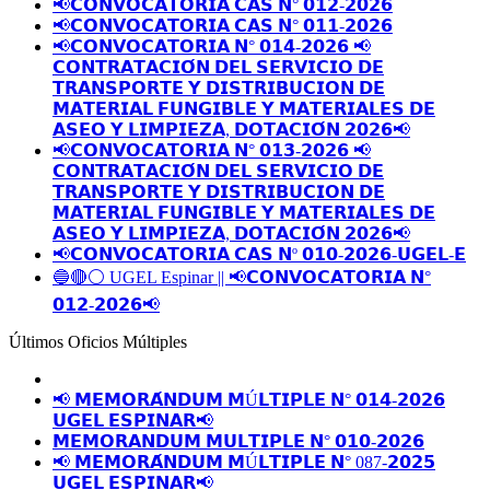
📢𝗖𝗢𝗡𝗩𝗢𝗖𝗔𝗧𝗢𝗥𝗜𝗔 𝗖𝗔𝗦 𝗡° 𝟬𝟭𝟮-𝟮𝟬𝟮𝟲
📢𝗖𝗢𝗡𝗩𝗢𝗖𝗔𝗧𝗢𝗥𝗜𝗔 𝗖𝗔𝗦 𝗡° 𝟬𝟭𝟭-𝟮𝟬𝟮𝟲
📢𝗖𝗢𝗡𝗩𝗢𝗖𝗔𝗧𝗢𝗥𝗜𝗔 𝗡° 𝟬𝟭𝟰-𝟮𝟬𝟮𝟲 📢
𝗖𝗢𝗡𝗧𝗥𝗔𝗧𝗔𝗖𝗜𝗢́𝗡 𝗗𝗘𝗟 𝗦𝗘𝗥𝗩𝗜𝗖𝗜𝗢 𝗗𝗘
𝗧𝗥𝗔𝗡𝗦𝗣𝗢𝗥𝗧𝗘 𝗬 𝗗𝗜𝗦𝗧𝗥𝗜𝗕𝗨𝗖𝗜𝗢𝗡 𝗗𝗘
𝗠𝗔𝗧𝗘𝗥𝗜𝗔𝗟 𝗙𝗨𝗡𝗚𝗜𝗕𝗟𝗘 𝗬 𝗠𝗔𝗧𝗘𝗥𝗜𝗔𝗟𝗘𝗦 𝗗𝗘
𝗔𝗦𝗘𝗢 𝗬 𝗟𝗜𝗠𝗣𝗜𝗘𝗭𝗔, 𝗗𝗢𝗧𝗔𝗖𝗜𝗢́𝗡 𝟮𝟬𝟮𝟲📢
📢𝗖𝗢𝗡𝗩𝗢𝗖𝗔𝗧𝗢𝗥𝗜𝗔 𝗡° 𝟬𝟭𝟯-𝟮𝟬𝟮𝟲 📢
𝗖𝗢𝗡𝗧𝗥𝗔𝗧𝗔𝗖𝗜𝗢́𝗡 𝗗𝗘𝗟 𝗦𝗘𝗥𝗩𝗜𝗖𝗜𝗢 𝗗𝗘
𝗧𝗥𝗔𝗡𝗦𝗣𝗢𝗥𝗧𝗘 𝗬 𝗗𝗜𝗦𝗧𝗥𝗜𝗕𝗨𝗖𝗜𝗢𝗡 𝗗𝗘
𝗠𝗔𝗧𝗘𝗥𝗜𝗔𝗟 𝗙𝗨𝗡𝗚𝗜𝗕𝗟𝗘 𝗬 𝗠𝗔𝗧𝗘𝗥𝗜𝗔𝗟𝗘𝗦 𝗗𝗘
𝗔𝗦𝗘𝗢 𝗬 𝗟𝗜𝗠𝗣𝗜𝗘𝗭𝗔, 𝗗𝗢𝗧𝗔𝗖𝗜𝗢́𝗡 𝟮𝟬𝟮𝟲📢
📢𝗖𝗢𝗡𝗩𝗢𝗖𝗔𝗧𝗢𝗥𝗜𝗔 𝗖𝗔𝗦 𝗡º 𝟬𝟭𝟬-𝟮𝟬𝟮𝟲-𝗨𝗚𝗘𝗟-𝗘
🔵🔴⚪️ UGEL Espinar || 📢𝗖𝗢𝗡𝗩𝗢𝗖𝗔𝗧𝗢𝗥𝗜𝗔 𝗡°
𝟬𝟭𝟮-𝟮𝟬𝟮𝟲📢
Últimos Oficios Múltiples
📢 𝗠𝗘𝗠𝗢𝗥𝗔́𝗡𝗗𝗨𝗠 𝗠Ú𝗟𝗧𝗜𝗣𝗟𝗘 𝗡° 𝟬𝟭𝟰-𝟮𝟬𝟮𝟲
𝗨𝗚𝗘𝗟 𝗘𝗦𝗣𝗜𝗡𝗔𝗥📢
𝗠𝗘𝗠𝗢𝗥𝗔𝗡𝗗𝗨𝗠 𝗠𝗨𝗟𝗧𝗜𝗣𝗟𝗘 𝗡° 𝟬𝟭𝟬-𝟮𝟬𝟮𝟲
📢 𝗠𝗘𝗠𝗢𝗥𝗔́𝗡𝗗𝗨𝗠 𝗠Ú𝗟𝗧𝗜𝗣𝗟𝗘 𝗡° 087-𝟮𝟬𝟮𝟱
𝗨𝗚𝗘𝗟 𝗘𝗦𝗣𝗜𝗡𝗔𝗥📢