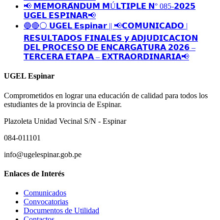
📢 𝗠𝗘𝗠𝗢𝗥𝗔́𝗡𝗗𝗨𝗠 𝗠Ú𝗟𝗧𝗜𝗣𝗟𝗘 𝗡° 085-𝟮𝟬𝟮𝟱
𝗨𝗚𝗘𝗟 𝗘𝗦𝗣𝗜𝗡𝗔𝗥📢
🔵🔴⚪️ 𝗨𝗚𝗘𝗟 𝗘𝘀𝗽𝗶𝗻𝗮𝗿 || 📢𝗖𝗢𝗠𝗨𝗡𝗜𝗖𝗔𝗗𝗢 |
𝗥𝗘𝗦𝗨𝗟𝗧𝗔𝗗𝗢𝗦 𝗙𝗜𝗡𝗔𝗟𝗘𝗦 𝘆 𝗔𝗗𝗝𝗨𝗗𝗜𝗖𝗔𝗖𝗜𝗢𝗡
𝗗𝗘𝗟 𝗣𝗥𝗢𝗖𝗘𝗦𝗢 𝗗𝗘 𝗘𝗡𝗖𝗔𝗥𝗚𝗔𝗧𝗨𝗥𝗔 𝟮𝟬𝟮𝟲 –
𝗧𝗘𝗥𝗖𝗘𝗥𝗔 𝗘𝗧𝗔𝗣𝗔 – 𝗘𝗫𝗧𝗥𝗔𝗢𝗥𝗗𝗜𝗡𝗔𝗥𝗜𝗔📢
UGEL Espinar
Comprometidos en lograr una educación de calidad para todos los
estudiantes de la provincia de Espinar.
Plazoleta Unidad Vecinal S/N - Espinar
084-011101
info@ugelespinar.gob.pe
Enlaces de Interés
Comunicados
Convocatorias
Documentos de Utilidad
Contactos