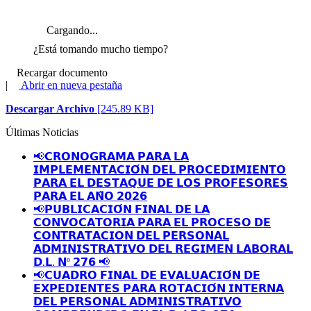
Cargando...
¿Está tomando mucho tiempo?
Recargar documento
|
Abrir en nueva pestaña
Descargar Archivo
[245.89 KB]
Últimas Noticias
📢𝗖𝗥𝗢𝗡𝗢𝗚𝗥𝗔𝗠𝗔 𝗣𝗔𝗥𝗔 𝗟𝗔
𝗜𝗠𝗣𝗟𝗘𝗠𝗘𝗡𝗧𝗔𝗖𝗜𝗢́𝗡 𝗗𝗘𝗟 𝗣𝗥𝗢𝗖𝗘𝗗𝗜𝗠𝗜𝗘𝗡𝗧𝗢
𝗣𝗔𝗥𝗔 𝗘𝗟 𝗗𝗘𝗦𝗧𝗔𝗤𝗨𝗘 𝗗𝗘 𝗟𝗢𝗦 𝗣𝗥𝗢𝗙𝗘𝗦𝗢𝗥𝗘𝗦
𝗣𝗔𝗥𝗔 𝗘𝗟 𝗔𝗡̃𝗢 𝟮𝟬𝟮𝟲
📢𝗣𝗨𝗕𝗟𝗜𝗖𝗔𝗖𝗜𝗢́𝗡 𝗙𝗜𝗡𝗔𝗟 𝗗𝗘 𝗟𝗔
𝗖𝗢𝗡𝗩𝗢𝗖𝗔𝗧𝗢𝗥𝗜𝗔 𝗣𝗔𝗥𝗔 𝗘𝗟 𝗣𝗥𝗢𝗖𝗘𝗦𝗢 𝗗𝗘
𝗖𝗢𝗡𝗧𝗥𝗔𝗧𝗔𝗖𝗜𝗢𝗡 𝗗𝗘𝗟 𝗣𝗘𝗥𝗦𝗢𝗡𝗔𝗟
𝗔𝗗𝗠𝗜𝗡𝗜𝗦𝗧𝗥𝗔𝗧𝗜𝗩𝗢 𝗗𝗘𝗟 𝗥𝗘𝗚𝗜𝗠𝗘𝗡 𝗟𝗔𝗕𝗢𝗥𝗔𝗟
𝗗.𝗟. 𝗡º 𝟮𝟳𝟲 📢
📢𝗖𝗨𝗔𝗗𝗥𝗢 𝗙𝗜𝗡𝗔𝗟 𝗗𝗘 𝗘𝗩𝗔𝗟𝗨𝗔𝗖𝗜𝗢́𝗡 𝗗𝗘
𝗘𝗫𝗣𝗘𝗗𝗜𝗘𝗡𝗧𝗘𝗦 𝗣𝗔𝗥𝗔 𝗥𝗢𝗧𝗔𝗖𝗜𝗢́𝗡 𝗜𝗡𝗧𝗘𝗥𝗡𝗔
𝗗𝗘𝗟 𝗣𝗘𝗥𝗦𝗢𝗡𝗔𝗟 𝗔𝗗𝗠𝗜𝗡𝗜𝗦𝗧𝗥𝗔𝗧𝗜𝗩𝗢