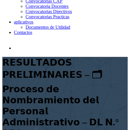
Convocatorias CAP
Convocatoria Docentes
Convocatorias Directivos
Convocatorias Practicas
aplicativos
Documentos de Utilidad
Contactos
𝗥𝗘𝗦𝗨𝗟𝗧𝗔𝗗𝗢𝗦
𝗣𝗥𝗘𝗟𝗜𝗠𝗜𝗡𝗔𝗥𝗘𝗦 – 🗂
𝗣𝗿𝗼𝗰𝗲𝘀𝗼 𝗱𝗲
𝗡𝗼𝗺𝗯𝗿𝗮𝗺𝗶𝗲𝗻𝘁𝗼 𝗱𝗲𝗹
𝗣𝗲𝗿𝘀𝗼𝗻𝗮𝗹
𝗔𝗱𝗺𝗶𝗻𝗶𝘀𝘁𝗿𝗮𝘁𝗶𝘃𝗼 – 𝗗𝗟 𝗡.°