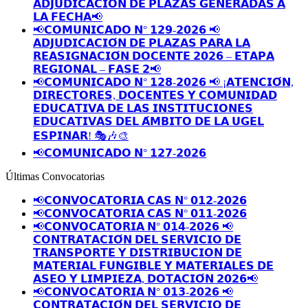
𝗔𝗗𝗝𝗨𝗗𝗜𝗖𝗔𝗖𝗜𝗢́𝗡 𝗗𝗘 𝗣𝗟𝗔𝗭𝗔𝗦 𝗚𝗘𝗡𝗘𝗥𝗔𝗗𝗔𝗦 𝗔
𝗟𝗔 𝗙𝗘𝗖𝗛𝗔📢
📢𝗖𝗢𝗠𝗨𝗡𝗜𝗖𝗔𝗗𝗢 𝗡° 𝟭𝟮𝟵-𝟮𝟬𝟮𝟲 📢
𝗔𝗗𝗝𝗨𝗗𝗜𝗖𝗔𝗖𝗜𝗢́𝗡 𝗗𝗘 𝗣𝗟𝗔𝗭𝗔𝗦 𝗣𝗔𝗥𝗔 𝗟𝗔
𝗥𝗘𝗔𝗦𝗜𝗚𝗡𝗔𝗖𝗜𝗢́𝗡 𝗗𝗢𝗖𝗘𝗡𝗧𝗘 𝟮𝟬𝟮𝟲 – 𝗘𝗧𝗔𝗣𝗔
𝗥𝗘𝗚𝗜𝗢𝗡𝗔𝗟 – 𝗙𝗔𝗦𝗘 𝟮📢
📢𝗖𝗢𝗠𝗨𝗡𝗜𝗖𝗔𝗗𝗢 𝗡° 𝟭𝟮𝟴-𝟮𝟬𝟮𝟲 📢 ¡𝗔𝗧𝗘𝗡𝗖𝗜𝗢́𝗡,
𝗗𝗜𝗥𝗘𝗖𝗧𝗢𝗥𝗘𝗦, 𝗗𝗢𝗖𝗘𝗡𝗧𝗘𝗦 𝗬 𝗖𝗢𝗠𝗨𝗡𝗜𝗗𝗔𝗗
𝗘𝗗𝗨𝗖𝗔𝗧𝗜𝗩𝗔 𝗗𝗘 𝗟𝗔𝗦 𝗜𝗡𝗦𝗧𝗜𝗧𝗨𝗖𝗜𝗢𝗡𝗘𝗦
𝗘𝗗𝗨𝗖𝗔𝗧𝗜𝗩𝗔𝗦 𝗗𝗘𝗟 𝗔́𝗠𝗕𝗜𝗧𝗢 𝗗𝗘 𝗟𝗔 𝗨𝗚𝗘𝗟
𝗘𝗦𝗣𝗜𝗡𝗔𝗥! 🎭🎶🎨
📢𝗖𝗢𝗠𝗨𝗡𝗜𝗖𝗔𝗗𝗢 𝗡° 𝟭𝟮𝟳-𝟮𝟬𝟮𝟲
Últimas Convocatorias
📢𝗖𝗢𝗡𝗩𝗢𝗖𝗔𝗧𝗢𝗥𝗜𝗔 𝗖𝗔𝗦 𝗡° 𝟬𝟭𝟮-𝟮𝟬𝟮𝟲
📢𝗖𝗢𝗡𝗩𝗢𝗖𝗔𝗧𝗢𝗥𝗜𝗔 𝗖𝗔𝗦 𝗡° 𝟬𝟭𝟭-𝟮𝟬𝟮𝟲
📢𝗖𝗢𝗡𝗩𝗢𝗖𝗔𝗧𝗢𝗥𝗜𝗔 𝗡° 𝟬𝟭𝟰-𝟮𝟬𝟮𝟲 📢
𝗖𝗢𝗡𝗧𝗥𝗔𝗧𝗔𝗖𝗜𝗢́𝗡 𝗗𝗘𝗟 𝗦𝗘𝗥𝗩𝗜𝗖𝗜𝗢 𝗗𝗘
𝗧𝗥𝗔𝗡𝗦𝗣𝗢𝗥𝗧𝗘 𝗬 𝗗𝗜𝗦𝗧𝗥𝗜𝗕𝗨𝗖𝗜𝗢𝗡 𝗗𝗘
𝗠𝗔𝗧𝗘𝗥𝗜𝗔𝗟 𝗙𝗨𝗡𝗚𝗜𝗕𝗟𝗘 𝗬 𝗠𝗔𝗧𝗘𝗥𝗜𝗔𝗟𝗘𝗦 𝗗𝗘
𝗔𝗦𝗘𝗢 𝗬 𝗟𝗜𝗠𝗣𝗜𝗘𝗭𝗔, 𝗗𝗢𝗧𝗔𝗖𝗜𝗢́𝗡 𝟮𝟬𝟮𝟲📢
📢𝗖𝗢𝗡𝗩𝗢𝗖𝗔𝗧𝗢𝗥𝗜𝗔 𝗡° 𝟬𝟭𝟯-𝟮𝟬𝟮𝟲 📢
𝗖𝗢𝗡𝗧𝗥𝗔𝗧𝗔𝗖𝗜𝗢́𝗡 𝗗𝗘𝗟 𝗦𝗘𝗥𝗩𝗜𝗖𝗜𝗢 𝗗𝗘