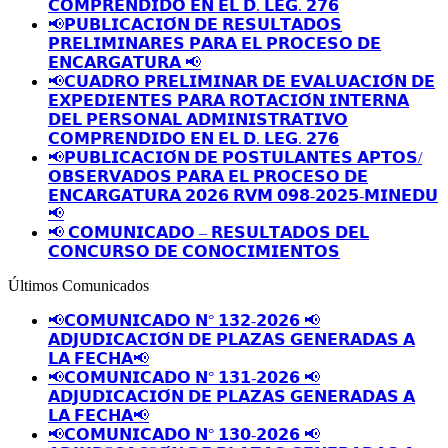
𝗖𝗢𝗠𝗣𝗥𝗘𝗡𝗗𝗜𝗗𝗢 𝗘𝗡 𝗘𝗟 𝗗. 𝗟𝗘𝗚. 𝟮𝟳𝟲
📢𝗣𝗨𝗕𝗟𝗜𝗖𝗔𝗖𝗜𝗢́𝗡 𝗗𝗘 𝗥𝗘𝗦𝗨𝗟𝗧𝗔𝗗𝗢𝗦
𝗣𝗥𝗘𝗟𝗜𝗠𝗜𝗡𝗔𝗥𝗘𝗦 𝗣𝗔𝗥𝗔 𝗘𝗟 𝗣𝗥𝗢𝗖𝗘𝗦𝗢 𝗗𝗘
𝗘𝗡𝗖𝗔𝗥𝗚𝗔𝗧𝗨𝗥𝗔 📢
📢𝗖𝗨𝗔𝗗𝗥𝗢 𝗣𝗥𝗘𝗟𝗜𝗠𝗜𝗡𝗔𝗥 𝗗𝗘 𝗘𝗩𝗔𝗟𝗨𝗔𝗖𝗜𝗢́𝗡 𝗗𝗘
𝗘𝗫𝗣𝗘𝗗𝗜𝗘𝗡𝗧𝗘𝗦 𝗣𝗔𝗥𝗔 𝗥𝗢𝗧𝗔𝗖𝗜𝗢́𝗡 𝗜𝗡𝗧𝗘𝗥𝗡𝗔
𝗗𝗘𝗟 𝗣𝗘𝗥𝗦𝗢𝗡𝗔𝗟 𝗔𝗗𝗠𝗜𝗡𝗜𝗦𝗧𝗥𝗔𝗧𝗜𝗩𝗢
𝗖𝗢𝗠𝗣𝗥𝗘𝗡𝗗𝗜𝗗𝗢 𝗘𝗡 𝗘𝗟 𝗗. 𝗟𝗘𝗚. 𝟮𝟳𝟲
📢𝗣𝗨𝗕𝗟𝗜𝗖𝗔𝗖𝗜𝗢́𝗡 𝗗𝗘 𝗣𝗢𝗦𝗧𝗨𝗟𝗔𝗡𝗧𝗘𝗦 𝗔𝗣𝗧𝗢𝗦/
𝗢𝗕𝗦𝗘𝗥𝗩𝗔𝗗𝗢𝗦 𝗣𝗔𝗥𝗔 𝗘𝗟 𝗣𝗥𝗢𝗖𝗘𝗦𝗢 𝗗𝗘
𝗘𝗡𝗖𝗔𝗥𝗚𝗔𝗧𝗨𝗥𝗔 𝟮𝟬𝟮𝟲 𝗥𝗩𝗠 𝟬𝟵𝟴-𝟮𝟬𝟮𝟱-𝗠𝗜𝗡𝗘𝗗𝗨
📢
📢 𝗖𝗢𝗠𝗨𝗡𝗜𝗖𝗔𝗗𝗢 – 𝗥𝗘𝗦𝗨𝗟𝗧𝗔𝗗𝗢𝗦 𝗗𝗘𝗟
𝗖𝗢𝗡𝗖𝗨𝗥𝗦𝗢 𝗗𝗘 𝗖𝗢𝗡𝗢𝗖𝗜𝗠𝗜𝗘𝗡𝗧𝗢𝗦
Últimos Comunicados
📢𝗖𝗢𝗠𝗨𝗡𝗜𝗖𝗔𝗗𝗢 𝗡° 𝟭𝟯𝟮-𝟮𝟬𝟮𝟲 📢
𝗔𝗗𝗝𝗨𝗗𝗜𝗖𝗔𝗖𝗜𝗢́𝗡 𝗗𝗘 𝗣𝗟𝗔𝗭𝗔𝗦 𝗚𝗘𝗡𝗘𝗥𝗔𝗗𝗔𝗦 𝗔
𝗟𝗔 𝗙𝗘𝗖𝗛𝗔📢
📢𝗖𝗢𝗠𝗨𝗡𝗜𝗖𝗔𝗗𝗢 𝗡° 𝟭𝟯𝟭-𝟮𝟬𝟮𝟲 📢
𝗔𝗗𝗝𝗨𝗗𝗜𝗖𝗔𝗖𝗜𝗢́𝗡 𝗗𝗘 𝗣𝗟𝗔𝗭𝗔𝗦 𝗚𝗘𝗡𝗘𝗥𝗔𝗗𝗔𝗦 𝗔
𝗟𝗔 𝗙𝗘𝗖𝗛𝗔📢
📢𝗖𝗢𝗠𝗨𝗡𝗜𝗖𝗔𝗗𝗢 𝗡° 𝟭𝟯𝟬-𝟮𝟬𝟮𝟲 📢