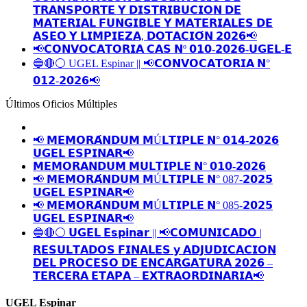
𝗧𝗥𝗔𝗡𝗦𝗣𝗢𝗥𝗧𝗘 𝗬 𝗗𝗜𝗦𝗧𝗥𝗜𝗕𝗨𝗖𝗜𝗢𝗡 𝗗𝗘
𝗠𝗔𝗧𝗘𝗥𝗜𝗔𝗟 𝗙𝗨𝗡𝗚𝗜𝗕𝗟𝗘 𝗬 𝗠𝗔𝗧𝗘𝗥𝗜𝗔𝗟𝗘𝗦 𝗗𝗘
𝗔𝗦𝗘𝗢 𝗬 𝗟𝗜𝗠𝗣𝗜𝗘𝗭𝗔, 𝗗𝗢𝗧𝗔𝗖𝗜𝗢́𝗡 𝟮𝟬𝟮𝟲📢
📢𝗖𝗢𝗡𝗩𝗢𝗖𝗔𝗧𝗢𝗥𝗜𝗔 𝗖𝗔𝗦 𝗡º 𝟬𝟭𝟬-𝟮𝟬𝟮𝟲-𝗨𝗚𝗘𝗟-𝗘
🔵🔴⚪️ UGEL Espinar || 📢𝗖𝗢𝗡𝗩𝗢𝗖𝗔𝗧𝗢𝗥𝗜𝗔 𝗡°
𝟬𝟭𝟮-𝟮𝟬𝟮𝟲📢
Últimos Oficios Múltiples
📢 𝗠𝗘𝗠𝗢𝗥𝗔́𝗡𝗗𝗨𝗠 𝗠Ú𝗟𝗧𝗜𝗣𝗟𝗘 𝗡° 𝟬𝟭𝟰-𝟮𝟬𝟮𝟲
𝗨𝗚𝗘𝗟 𝗘𝗦𝗣𝗜𝗡𝗔𝗥📢
𝗠𝗘𝗠𝗢𝗥𝗔𝗡𝗗𝗨𝗠 𝗠𝗨𝗟𝗧𝗜𝗣𝗟𝗘 𝗡° 𝟬𝟭𝟬-𝟮𝟬𝟮𝟲
📢 𝗠𝗘𝗠𝗢𝗥𝗔́𝗡𝗗𝗨𝗠 𝗠Ú𝗟𝗧𝗜𝗣𝗟𝗘 𝗡° 087-𝟮𝟬𝟮𝟱
𝗨𝗚𝗘𝗟 𝗘𝗦𝗣𝗜𝗡𝗔𝗥📢
📢 𝗠𝗘𝗠𝗢𝗥𝗔́𝗡𝗗𝗨𝗠 𝗠Ú𝗟𝗧𝗜𝗣𝗟𝗘 𝗡° 085-𝟮𝟬𝟮𝟱
𝗨𝗚𝗘𝗟 𝗘𝗦𝗣𝗜𝗡𝗔𝗥📢
🔵🔴⚪️ 𝗨𝗚𝗘𝗟 𝗘𝘀𝗽𝗶𝗻𝗮𝗿 || 📢𝗖𝗢𝗠𝗨𝗡𝗜𝗖𝗔𝗗𝗢 |
𝗥𝗘𝗦𝗨𝗟𝗧𝗔𝗗𝗢𝗦 𝗙𝗜𝗡𝗔𝗟𝗘𝗦 𝘆 𝗔𝗗𝗝𝗨𝗗𝗜𝗖𝗔𝗖𝗜𝗢𝗡
𝗗𝗘𝗟 𝗣𝗥𝗢𝗖𝗘𝗦𝗢 𝗗𝗘 𝗘𝗡𝗖𝗔𝗥𝗚𝗔𝗧𝗨𝗥𝗔 𝟮𝟬𝟮𝟲 –
𝗧𝗘𝗥𝗖𝗘𝗥𝗔 𝗘𝗧𝗔𝗣𝗔 – 𝗘𝗫𝗧𝗥𝗔𝗢𝗥𝗗𝗜𝗡𝗔𝗥𝗜𝗔📢
UGEL Espinar