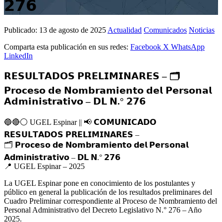
𝟮𝟳𝟲
Publicado:
13 de agosto de 2025
Actualidad
Comunicados
Noticias
Comparta esta publicación en sus redes:
Facebook
X
WhatsApp
LinkedIn
𝗥𝗘𝗦𝗨𝗟𝗧𝗔𝗗𝗢𝗦 𝗣𝗥𝗘𝗟𝗜𝗠𝗜𝗡𝗔𝗥𝗘𝗦 – 🗂
𝗣𝗿𝗼𝗰𝗲𝘀𝗼 𝗱𝗲 𝗡𝗼𝗺𝗯𝗿𝗮𝗺𝗶𝗲𝗻𝘁𝗼 𝗱𝗲𝗹 𝗣𝗲𝗿𝘀𝗼𝗻𝗮𝗹
𝗔𝗱𝗺𝗶𝗻𝗶𝘀𝘁𝗿𝗮𝘁𝗶𝘃𝗼 – 𝗗𝗟 𝗡.° 𝟮𝟳𝟲
🔵
🔴
⚪️
UGEL Espinar ||
📢
𝗖𝗢𝗠𝗨𝗡𝗜𝗖𝗔𝗗𝗢
𝗥𝗘𝗦𝗨𝗟𝗧𝗔𝗗𝗢𝗦 𝗣𝗥𝗘𝗟𝗜𝗠𝗜𝗡𝗔𝗥𝗘𝗦 –
🗂
𝗣𝗿𝗼𝗰𝗲𝘀𝗼 𝗱𝗲 𝗡𝗼𝗺𝗯𝗿𝗮𝗺𝗶𝗲𝗻𝘁𝗼 𝗱𝗲𝗹 𝗣𝗲𝗿𝘀𝗼𝗻𝗮𝗹
𝗔𝗱𝗺𝗶𝗻𝗶𝘀𝘁𝗿𝗮𝘁𝗶𝘃𝗼 – 𝗗𝗟 𝗡.° 𝟮𝟳𝟲
📍
UGEL Espinar – 2025
La UGEL Espinar pone en conocimiento de los postulantes y
público en general la publicación de los resultados preliminares del
Cuadro Preliminar correspondiente al Proceso de Nombramiento del
Personal Administrativo del Decreto Legislativo N.° 276 – Año
2025.