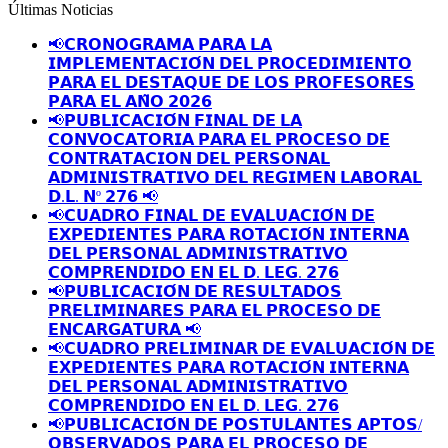
Últimas Noticias
📢𝗖𝗥𝗢𝗡𝗢𝗚𝗥𝗔𝗠𝗔 𝗣𝗔𝗥𝗔 𝗟𝗔
𝗜𝗠𝗣𝗟𝗘𝗠𝗘𝗡𝗧𝗔𝗖𝗜𝗢́𝗡 𝗗𝗘𝗟 𝗣𝗥𝗢𝗖𝗘𝗗𝗜𝗠𝗜𝗘𝗡𝗧𝗢
𝗣𝗔𝗥𝗔 𝗘𝗟 𝗗𝗘𝗦𝗧𝗔𝗤𝗨𝗘 𝗗𝗘 𝗟𝗢𝗦 𝗣𝗥𝗢𝗙𝗘𝗦𝗢𝗥𝗘𝗦
𝗣𝗔𝗥𝗔 𝗘𝗟 𝗔𝗡̃𝗢 𝟮𝟬𝟮𝟲
📢𝗣𝗨𝗕𝗟𝗜𝗖𝗔𝗖𝗜𝗢́𝗡 𝗙𝗜𝗡𝗔𝗟 𝗗𝗘 𝗟𝗔
𝗖𝗢𝗡𝗩𝗢𝗖𝗔𝗧𝗢𝗥𝗜𝗔 𝗣𝗔𝗥𝗔 𝗘𝗟 𝗣𝗥𝗢𝗖𝗘𝗦𝗢 𝗗𝗘
𝗖𝗢𝗡𝗧𝗥𝗔𝗧𝗔𝗖𝗜𝗢𝗡 𝗗𝗘𝗟 𝗣𝗘𝗥𝗦𝗢𝗡𝗔𝗟
𝗔𝗗𝗠𝗜𝗡𝗜𝗦𝗧𝗥𝗔𝗧𝗜𝗩𝗢 𝗗𝗘𝗟 𝗥𝗘𝗚𝗜𝗠𝗘𝗡 𝗟𝗔𝗕𝗢𝗥𝗔𝗟
𝗗.𝗟. 𝗡º 𝟮𝟳𝟲 📢
📢𝗖𝗨𝗔𝗗𝗥𝗢 𝗙𝗜𝗡𝗔𝗟 𝗗𝗘 𝗘𝗩𝗔𝗟𝗨𝗔𝗖𝗜𝗢́𝗡 𝗗𝗘
𝗘𝗫𝗣𝗘𝗗𝗜𝗘𝗡𝗧𝗘𝗦 𝗣𝗔𝗥𝗔 𝗥𝗢𝗧𝗔𝗖𝗜𝗢́𝗡 𝗜𝗡𝗧𝗘𝗥𝗡𝗔
𝗗𝗘𝗟 𝗣𝗘𝗥𝗦𝗢𝗡𝗔𝗟 𝗔𝗗𝗠𝗜𝗡𝗜𝗦𝗧𝗥𝗔𝗧𝗜𝗩𝗢
𝗖𝗢𝗠𝗣𝗥𝗘𝗡𝗗𝗜𝗗𝗢 𝗘𝗡 𝗘𝗟 𝗗. 𝗟𝗘𝗚. 𝟮𝟳𝟲
📢𝗣𝗨𝗕𝗟𝗜𝗖𝗔𝗖𝗜𝗢́𝗡 𝗗𝗘 𝗥𝗘𝗦𝗨𝗟𝗧𝗔𝗗𝗢𝗦
𝗣𝗥𝗘𝗟𝗜𝗠𝗜𝗡𝗔𝗥𝗘𝗦 𝗣𝗔𝗥𝗔 𝗘𝗟 𝗣𝗥𝗢𝗖𝗘𝗦𝗢 𝗗𝗘
𝗘𝗡𝗖𝗔𝗥𝗚𝗔𝗧𝗨𝗥𝗔 📢
📢𝗖𝗨𝗔𝗗𝗥𝗢 𝗣𝗥𝗘𝗟𝗜𝗠𝗜𝗡𝗔𝗥 𝗗𝗘 𝗘𝗩𝗔𝗟𝗨𝗔𝗖𝗜𝗢́𝗡 𝗗𝗘
𝗘𝗫𝗣𝗘𝗗𝗜𝗘𝗡𝗧𝗘𝗦 𝗣𝗔𝗥𝗔 𝗥𝗢𝗧𝗔𝗖𝗜𝗢́𝗡 𝗜𝗡𝗧𝗘𝗥𝗡𝗔
𝗗𝗘𝗟 𝗣𝗘𝗥𝗦𝗢𝗡𝗔𝗟 𝗔𝗗𝗠𝗜𝗡𝗜𝗦𝗧𝗥𝗔𝗧𝗜𝗩𝗢
𝗖𝗢𝗠𝗣𝗥𝗘𝗡𝗗𝗜𝗗𝗢 𝗘𝗡 𝗘𝗟 𝗗. 𝗟𝗘𝗚. 𝟮𝟳𝟲
📢𝗣𝗨𝗕𝗟𝗜𝗖𝗔𝗖𝗜𝗢́𝗡 𝗗𝗘 𝗣𝗢𝗦𝗧𝗨𝗟𝗔𝗡𝗧𝗘𝗦 𝗔𝗣𝗧𝗢𝗦/
𝗢𝗕𝗦𝗘𝗥𝗩𝗔𝗗𝗢𝗦 𝗣𝗔𝗥𝗔 𝗘𝗟 𝗣𝗥𝗢𝗖𝗘𝗦𝗢 𝗗𝗘