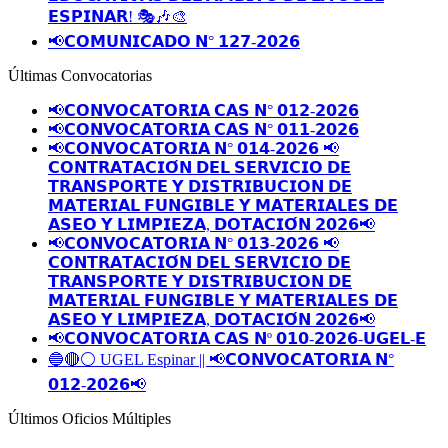
𝗘𝗦𝗣𝗜𝗡𝗔𝗥! 🎭🎶🎨
📢𝗖𝗢𝗠𝗨𝗡𝗜𝗖𝗔𝗗𝗢 𝗡° 𝟭𝟮𝟳-𝟮𝟬𝟮𝟲
Últimas Convocatorias
📢𝗖𝗢𝗡𝗩𝗢𝗖𝗔𝗧𝗢𝗥𝗜𝗔 𝗖𝗔𝗦 𝗡° 𝟬𝟭𝟮-𝟮𝟬𝟮𝟲
📢𝗖𝗢𝗡𝗩𝗢𝗖𝗔𝗧𝗢𝗥𝗜𝗔 𝗖𝗔𝗦 𝗡° 𝟬𝟭𝟭-𝟮𝟬𝟮𝟲
📢𝗖𝗢𝗡𝗩𝗢𝗖𝗔𝗧𝗢𝗥𝗜𝗔 𝗡° 𝟬𝟭𝟰-𝟮𝟬𝟮𝟲 📢
𝗖𝗢𝗡𝗧𝗥𝗔𝗧𝗔𝗖𝗜𝗢́𝗡 𝗗𝗘𝗟 𝗦𝗘𝗥𝗩𝗜𝗖𝗜𝗢 𝗗𝗘
𝗧𝗥𝗔𝗡𝗦𝗣𝗢𝗥𝗧𝗘 𝗬 𝗗𝗜𝗦𝗧𝗥𝗜𝗕𝗨𝗖𝗜𝗢𝗡 𝗗𝗘
𝗠𝗔𝗧𝗘𝗥𝗜𝗔𝗟 𝗙𝗨𝗡𝗚𝗜𝗕𝗟𝗘 𝗬 𝗠𝗔𝗧𝗘𝗥𝗜𝗔𝗟𝗘𝗦 𝗗𝗘
𝗔𝗦𝗘𝗢 𝗬 𝗟𝗜𝗠𝗣𝗜𝗘𝗭𝗔, 𝗗𝗢𝗧𝗔𝗖𝗜𝗢́𝗡 𝟮𝟬𝟮𝟲📢
📢𝗖𝗢𝗡𝗩𝗢𝗖𝗔𝗧𝗢𝗥𝗜𝗔 𝗡° 𝟬𝟭𝟯-𝟮𝟬𝟮𝟲 📢
𝗖𝗢𝗡𝗧𝗥𝗔𝗧𝗔𝗖𝗜𝗢́𝗡 𝗗𝗘𝗟 𝗦𝗘𝗥𝗩𝗜𝗖𝗜𝗢 𝗗𝗘
𝗧𝗥𝗔𝗡𝗦𝗣𝗢𝗥𝗧𝗘 𝗬 𝗗𝗜𝗦𝗧𝗥𝗜𝗕𝗨𝗖𝗜𝗢𝗡 𝗗𝗘
𝗠𝗔𝗧𝗘𝗥𝗜𝗔𝗟 𝗙𝗨𝗡𝗚𝗜𝗕𝗟𝗘 𝗬 𝗠𝗔𝗧𝗘𝗥𝗜𝗔𝗟𝗘𝗦 𝗗𝗘
𝗔𝗦𝗘𝗢 𝗬 𝗟𝗜𝗠𝗣𝗜𝗘𝗭𝗔, 𝗗𝗢𝗧𝗔𝗖𝗜𝗢́𝗡 𝟮𝟬𝟮𝟲📢
📢𝗖𝗢𝗡𝗩𝗢𝗖𝗔𝗧𝗢𝗥𝗜𝗔 𝗖𝗔𝗦 𝗡º 𝟬𝟭𝟬-𝟮𝟬𝟮𝟲-𝗨𝗚𝗘𝗟-𝗘
🔵🔴⚪️ UGEL Espinar || 📢𝗖𝗢𝗡𝗩𝗢𝗖𝗔𝗧𝗢𝗥𝗜𝗔 𝗡°
𝟬𝟭𝟮-𝟮𝟬𝟮𝟲📢
Últimos Oficios Múltiples