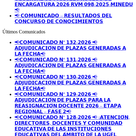
𝗘𝗡𝗖𝗔𝗥𝗚𝗔𝗧𝗨𝗥𝗔 𝟮𝟬𝟮𝟲 𝗥𝗩𝗠 𝟬𝟵𝟴-𝟮𝟬𝟮𝟱-𝗠𝗜𝗡𝗘𝗗𝗨
📢
📢 𝗖𝗢𝗠𝗨𝗡𝗜𝗖𝗔𝗗𝗢 – 𝗥𝗘𝗦𝗨𝗟𝗧𝗔𝗗𝗢𝗦 𝗗𝗘𝗟
𝗖𝗢𝗡𝗖𝗨𝗥𝗦𝗢 𝗗𝗘 𝗖𝗢𝗡𝗢𝗖𝗜𝗠𝗜𝗘𝗡𝗧𝗢𝗦
Últimos Comunicados
📢𝗖𝗢𝗠𝗨𝗡𝗜𝗖𝗔𝗗𝗢 𝗡° 𝟭𝟯𝟮-𝟮𝟬𝟮𝟲 📢
𝗔𝗗𝗝𝗨𝗗𝗜𝗖𝗔𝗖𝗜𝗢́𝗡 𝗗𝗘 𝗣𝗟𝗔𝗭𝗔𝗦 𝗚𝗘𝗡𝗘𝗥𝗔𝗗𝗔𝗦 𝗔
𝗟𝗔 𝗙𝗘𝗖𝗛𝗔📢
📢𝗖𝗢𝗠𝗨𝗡𝗜𝗖𝗔𝗗𝗢 𝗡° 𝟭𝟯𝟭-𝟮𝟬𝟮𝟲 📢
𝗔𝗗𝗝𝗨𝗗𝗜𝗖𝗔𝗖𝗜𝗢́𝗡 𝗗𝗘 𝗣𝗟𝗔𝗭𝗔𝗦 𝗚𝗘𝗡𝗘𝗥𝗔𝗗𝗔𝗦 𝗔
𝗟𝗔 𝗙𝗘𝗖𝗛𝗔📢
📢𝗖𝗢𝗠𝗨𝗡𝗜𝗖𝗔𝗗𝗢 𝗡° 𝟭𝟯𝟬-𝟮𝟬𝟮𝟲 📢
𝗔𝗗𝗝𝗨𝗗𝗜𝗖𝗔𝗖𝗜𝗢́𝗡 𝗗𝗘 𝗣𝗟𝗔𝗭𝗔𝗦 𝗚𝗘𝗡𝗘𝗥𝗔𝗗𝗔𝗦 𝗔
𝗟𝗔 𝗙𝗘𝗖𝗛𝗔📢
📢𝗖𝗢𝗠𝗨𝗡𝗜𝗖𝗔𝗗𝗢 𝗡° 𝟭𝟮𝟵-𝟮𝟬𝟮𝟲 📢
𝗔𝗗𝗝𝗨𝗗𝗜𝗖𝗔𝗖𝗜𝗢́𝗡 𝗗𝗘 𝗣𝗟𝗔𝗭𝗔𝗦 𝗣𝗔𝗥𝗔 𝗟𝗔
𝗥𝗘𝗔𝗦𝗜𝗚𝗡𝗔𝗖𝗜𝗢́𝗡 𝗗𝗢𝗖𝗘𝗡𝗧𝗘 𝟮𝟬𝟮𝟲 – 𝗘𝗧𝗔𝗣𝗔
𝗥𝗘𝗚𝗜𝗢𝗡𝗔𝗟 – 𝗙𝗔𝗦𝗘 𝟮📢
📢𝗖𝗢𝗠𝗨𝗡𝗜𝗖𝗔𝗗𝗢 𝗡° 𝟭𝟮𝟴-𝟮𝟬𝟮𝟲 📢 ¡𝗔𝗧𝗘𝗡𝗖𝗜𝗢́𝗡,
𝗗𝗜𝗥𝗘𝗖𝗧𝗢𝗥𝗘𝗦, 𝗗𝗢𝗖𝗘𝗡𝗧𝗘𝗦 𝗬 𝗖𝗢𝗠𝗨𝗡𝗜𝗗𝗔𝗗
𝗘𝗗𝗨𝗖𝗔𝗧𝗜𝗩𝗔 𝗗𝗘 𝗟𝗔𝗦 𝗜𝗡𝗦𝗧𝗜𝗧𝗨𝗖𝗜𝗢𝗡𝗘𝗦
𝗘𝗗𝗨𝗖𝗔𝗧𝗜𝗩𝗔𝗦 𝗗𝗘𝗟 𝗔́𝗠𝗕𝗜𝗧𝗢 𝗗𝗘 𝗟𝗔 𝗨𝗚𝗘𝗟