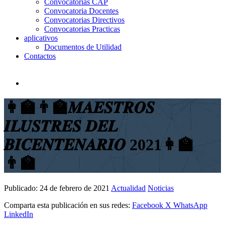
Convocatorias CAP
Convocatoria Docentes
Convocatorias Directivos
Convocatorias Practicas
aplicativos
Documentos de Utilidad
Contactos
👩‍🏫👨‍🏫𝑴𝑨𝑬𝑺𝑻𝑹𝑶𝑺
𝑰𝑳𝑼𝑺𝑻𝑹𝑬𝑺 𝑫𝑬𝑳
𝑩𝑰𝑪𝑬𝑵𝑻𝑬𝑵𝑨𝑹𝑰𝑶 2021👩‍🏫
👨‍🏫
Publicado:
24 de febrero de 2021
Actualidad
Noticias
Comparta esta publicación en sus redes:
Facebook
X
WhatsApp
LinkedIn