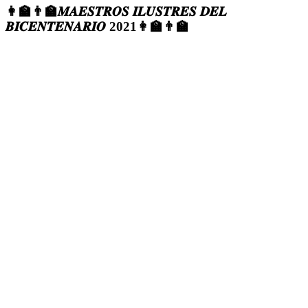
👩‍🏫👨‍🏫𝑴𝑨𝑬𝑺𝑻𝑹𝑶𝑺 𝑰𝑳𝑼𝑺𝑻𝑹𝑬𝑺 𝑫𝑬𝑳
𝑩𝑰𝑪𝑬𝑵𝑻𝑬𝑵𝑨𝑹𝑰𝑶 2021👩‍🏫👨‍🏫