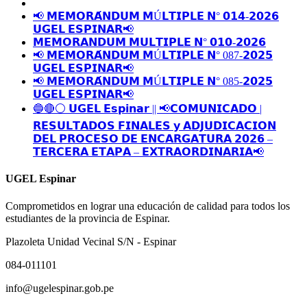
📢 𝗠𝗘𝗠𝗢𝗥𝗔́𝗡𝗗𝗨𝗠 𝗠Ú𝗟𝗧𝗜𝗣𝗟𝗘 𝗡° 𝟬𝟭𝟰-𝟮𝟬𝟮𝟲
𝗨𝗚𝗘𝗟 𝗘𝗦𝗣𝗜𝗡𝗔𝗥📢
𝗠𝗘𝗠𝗢𝗥𝗔𝗡𝗗𝗨𝗠 𝗠𝗨𝗟𝗧𝗜𝗣𝗟𝗘 𝗡° 𝟬𝟭𝟬-𝟮𝟬𝟮𝟲
📢 𝗠𝗘𝗠𝗢𝗥𝗔́𝗡𝗗𝗨𝗠 𝗠Ú𝗟𝗧𝗜𝗣𝗟𝗘 𝗡° 087-𝟮𝟬𝟮𝟱
𝗨𝗚𝗘𝗟 𝗘𝗦𝗣𝗜𝗡𝗔𝗥📢
📢 𝗠𝗘𝗠𝗢𝗥𝗔́𝗡𝗗𝗨𝗠 𝗠Ú𝗟𝗧𝗜𝗣𝗟𝗘 𝗡° 085-𝟮𝟬𝟮𝟱
𝗨𝗚𝗘𝗟 𝗘𝗦𝗣𝗜𝗡𝗔𝗥📢
🔵🔴⚪️ 𝗨𝗚𝗘𝗟 𝗘𝘀𝗽𝗶𝗻𝗮𝗿 || 📢𝗖𝗢𝗠𝗨𝗡𝗜𝗖𝗔𝗗𝗢 |
𝗥𝗘𝗦𝗨𝗟𝗧𝗔𝗗𝗢𝗦 𝗙𝗜𝗡𝗔𝗟𝗘𝗦 𝘆 𝗔𝗗𝗝𝗨𝗗𝗜𝗖𝗔𝗖𝗜𝗢𝗡
𝗗𝗘𝗟 𝗣𝗥𝗢𝗖𝗘𝗦𝗢 𝗗𝗘 𝗘𝗡𝗖𝗔𝗥𝗚𝗔𝗧𝗨𝗥𝗔 𝟮𝟬𝟮𝟲 –
𝗧𝗘𝗥𝗖𝗘𝗥𝗔 𝗘𝗧𝗔𝗣𝗔 – 𝗘𝗫𝗧𝗥𝗔𝗢𝗥𝗗𝗜𝗡𝗔𝗥𝗜𝗔📢
UGEL Espinar
Comprometidos en lograr una educación de calidad para todos los
estudiantes de la provincia de Espinar.
Plazoleta Unidad Vecinal S/N - Espinar
084-011101
info@ugelespinar.gob.pe