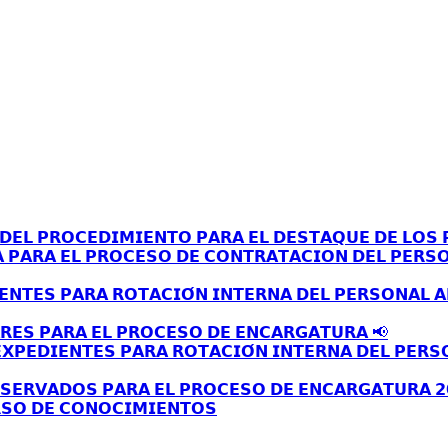
𝗘𝗟 𝗣𝗥𝗢𝗖𝗘𝗗𝗜𝗠𝗜𝗘𝗡𝗧𝗢 𝗣𝗔𝗥𝗔 𝗘𝗟 𝗗𝗘𝗦𝗧𝗔𝗤𝗨𝗘 𝗗𝗘 𝗟𝗢𝗦 𝗣
𝗔 𝗣𝗔𝗥𝗔 𝗘𝗟 𝗣𝗥𝗢𝗖𝗘𝗦𝗢 𝗗𝗘 𝗖𝗢𝗡𝗧𝗥𝗔𝗧𝗔𝗖𝗜𝗢𝗡 𝗗𝗘𝗟 𝗣𝗘𝗥𝗦
𝗘𝗡𝗧𝗘𝗦 𝗣𝗔𝗥𝗔 𝗥𝗢𝗧𝗔𝗖𝗜𝗢́𝗡 𝗜𝗡𝗧𝗘𝗥𝗡𝗔 𝗗𝗘𝗟 𝗣𝗘𝗥𝗦𝗢𝗡𝗔𝗟 
𝗥𝗘𝗦 𝗣𝗔𝗥𝗔 𝗘𝗟 𝗣𝗥𝗢𝗖𝗘𝗦𝗢 𝗗𝗘 𝗘𝗡𝗖𝗔𝗥𝗚𝗔𝗧𝗨𝗥𝗔 📢
𝗫𝗣𝗘𝗗𝗜𝗘𝗡𝗧𝗘𝗦 𝗣𝗔𝗥𝗔 𝗥𝗢𝗧𝗔𝗖𝗜𝗢́𝗡 𝗜𝗡𝗧𝗘𝗥𝗡𝗔 𝗗𝗘𝗟 𝗣𝗘𝗥𝗦
𝗦𝗘𝗥𝗩𝗔𝗗𝗢𝗦 𝗣𝗔𝗥𝗔 𝗘𝗟 𝗣𝗥𝗢𝗖𝗘𝗦𝗢 𝗗𝗘 𝗘𝗡𝗖𝗔𝗥𝗚𝗔𝗧𝗨𝗥𝗔 𝟮
𝗦𝗢 𝗗𝗘 𝗖𝗢𝗡𝗢𝗖𝗜𝗠𝗜𝗘𝗡𝗧𝗢𝗦