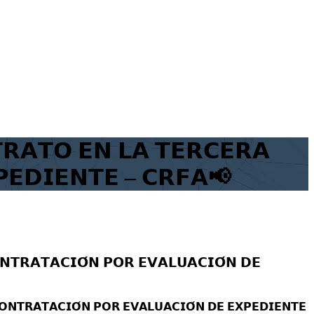
𝗥𝗔𝗧𝗢 𝗘𝗡 𝗟𝗔 𝗧𝗘𝗥𝗖𝗘𝗥𝗔
𝗣𝗘𝗗𝗜𝗘𝗡𝗧𝗘 – 𝗖𝗥𝗙𝗔📢
𝗧𝗥𝗔𝗧𝗔𝗖𝗜𝗢́𝗡 𝗣𝗢𝗥 𝗘𝗩𝗔𝗟𝗨𝗔𝗖𝗜𝗢́𝗡 𝗗𝗘
𝗡𝗧𝗥𝗔𝗧𝗔𝗖𝗜𝗢́𝗡 𝗣𝗢𝗥 𝗘𝗩𝗔𝗟𝗨𝗔𝗖𝗜𝗢́𝗡 𝗗𝗘 𝗘𝗫𝗣𝗘𝗗𝗜𝗘𝗡𝗧𝗘