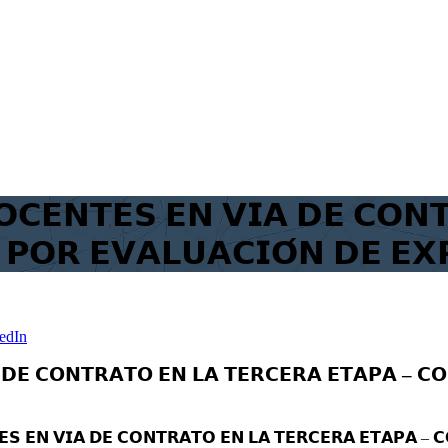
𝗖𝗘𝗡𝗧𝗘𝗦 𝗘𝗡 𝗩𝗜𝗔 𝗗𝗘 𝗖𝗢𝗡𝗧
 𝗣𝗢𝗥 𝗘𝗩𝗔𝗟𝗨𝗔𝗖𝗜𝗢́𝗡 𝗗𝗘 𝗘𝗫
edIn
𝗘 𝗖𝗢𝗡𝗧𝗥𝗔𝗧𝗢 𝗘𝗡 𝗟𝗔 𝗧𝗘𝗥𝗖𝗘𝗥𝗔 𝗘𝗧𝗔𝗣𝗔 – 𝗖𝗢
𝗦 𝗘𝗡 𝗩𝗜𝗔 𝗗𝗘 𝗖𝗢𝗡𝗧𝗥𝗔𝗧𝗢 𝗘𝗡 𝗟𝗔 𝗧𝗘𝗥𝗖𝗘𝗥𝗔 𝗘𝗧𝗔𝗣𝗔 – 𝗖