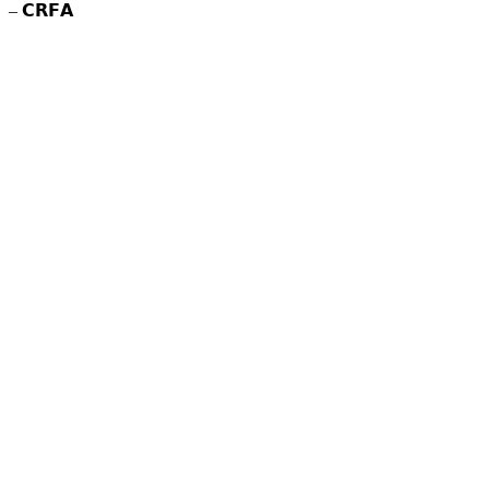
– 𝗖𝗥𝗙𝗔