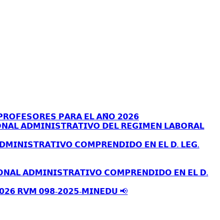
𝗥𝗢𝗙𝗘𝗦𝗢𝗥𝗘𝗦 𝗣𝗔𝗥𝗔 𝗘𝗟 𝗔𝗡̃𝗢 𝟮𝟬𝟮𝟲
𝗡𝗔𝗟 𝗔𝗗𝗠𝗜𝗡𝗜𝗦𝗧𝗥𝗔𝗧𝗜𝗩𝗢 𝗗𝗘𝗟 𝗥𝗘𝗚𝗜𝗠𝗘𝗡 𝗟𝗔𝗕𝗢𝗥𝗔𝗟
𝗗𝗠𝗜𝗡𝗜𝗦𝗧𝗥𝗔𝗧𝗜𝗩𝗢 𝗖𝗢𝗠𝗣𝗥𝗘𝗡𝗗𝗜𝗗𝗢 𝗘𝗡 𝗘𝗟 𝗗. 𝗟𝗘𝗚.
𝗢𝗡𝗔𝗟 𝗔𝗗𝗠𝗜𝗡𝗜𝗦𝗧𝗥𝗔𝗧𝗜𝗩𝗢 𝗖𝗢𝗠𝗣𝗥𝗘𝗡𝗗𝗜𝗗𝗢 𝗘𝗡 𝗘𝗟 𝗗.
𝟬𝟮𝟲 𝗥𝗩𝗠 𝟬𝟵𝟴-𝟮𝟬𝟮𝟱-𝗠𝗜𝗡𝗘𝗗𝗨 📢