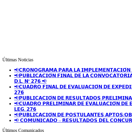
Últimas Noticias
📢𝗖𝗥𝗢𝗡𝗢𝗚𝗥𝗔𝗠𝗔 𝗣𝗔𝗥𝗔 𝗟𝗔 𝗜𝗠𝗣𝗟𝗘𝗠𝗘𝗡𝗧𝗔𝗖𝗜𝗢́𝗡 
📢𝗣𝗨𝗕𝗟𝗜𝗖𝗔𝗖𝗜𝗢́𝗡 𝗙𝗜𝗡𝗔𝗟 𝗗𝗘 𝗟𝗔 𝗖𝗢𝗡𝗩𝗢𝗖𝗔𝗧𝗢𝗥𝗜
𝗗.𝗟. 𝗡º 𝟮𝟳𝟲 📢
📢𝗖𝗨𝗔𝗗𝗥𝗢 𝗙𝗜𝗡𝗔𝗟 𝗗𝗘 𝗘𝗩𝗔𝗟𝗨𝗔𝗖𝗜𝗢́𝗡 𝗗𝗘 𝗘𝗫𝗣𝗘𝗗𝗜
𝟮𝟳𝟲
📢𝗣𝗨𝗕𝗟𝗜𝗖𝗔𝗖𝗜𝗢́𝗡 𝗗𝗘 𝗥𝗘𝗦𝗨𝗟𝗧𝗔𝗗𝗢𝗦 𝗣𝗥𝗘𝗟𝗜𝗠𝗜𝗡
📢𝗖𝗨𝗔𝗗𝗥𝗢 𝗣𝗥𝗘𝗟𝗜𝗠𝗜𝗡𝗔𝗥 𝗗𝗘 𝗘𝗩𝗔𝗟𝗨𝗔𝗖𝗜𝗢́𝗡 𝗗𝗘 
𝗟𝗘𝗚. 𝟮𝟳𝟲
📢𝗣𝗨𝗕𝗟𝗜𝗖𝗔𝗖𝗜𝗢́𝗡 𝗗𝗘 𝗣𝗢𝗦𝗧𝗨𝗟𝗔𝗡𝗧𝗘𝗦 𝗔𝗣𝗧𝗢𝗦/𝗢
📢 𝗖𝗢𝗠𝗨𝗡𝗜𝗖𝗔𝗗𝗢 – 𝗥𝗘𝗦𝗨𝗟𝗧𝗔𝗗𝗢𝗦 𝗗𝗘𝗟 𝗖𝗢𝗡𝗖𝗨𝗥
Últimos Comunicados