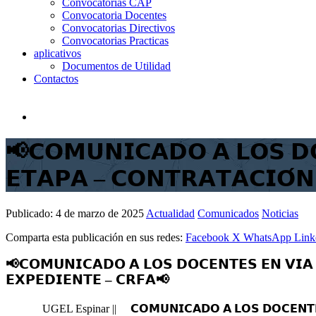
Convocatorias CAP
Convocatoria Docentes
Convocatorias Directivos
Convocatorias Practicas
aplicativos
Documentos de Utilidad
Contactos
📢𝗖𝗢𝗠𝗨𝗡𝗜𝗖𝗔𝗗𝗢 𝗔 𝗟𝗢𝗦 𝗗𝗢
𝗘𝗧𝗔𝗣𝗔 – 𝗖𝗢𝗡𝗧𝗥𝗔𝗧𝗔𝗖𝗜𝗢́𝗡
Publicado:
4 de marzo de 2025
Actualidad
Comunicados
Noticias
Comparta esta publicación en sus redes:
Facebook
X
WhatsApp
Link
📢𝗖𝗢𝗠𝗨𝗡𝗜𝗖𝗔𝗗𝗢 𝗔 𝗟𝗢𝗦 𝗗𝗢𝗖𝗘𝗡𝗧𝗘𝗦 𝗘𝗡 𝗩𝗜𝗔 
𝗘𝗫𝗣𝗘𝗗𝗜𝗘𝗡𝗧𝗘 – 𝗖𝗥𝗙𝗔📢
UGEL Espinar ||
𝗖𝗢𝗠𝗨𝗡𝗜𝗖𝗔𝗗𝗢 𝗔 𝗟𝗢𝗦 𝗗𝗢𝗖𝗘𝗡𝗧𝗘