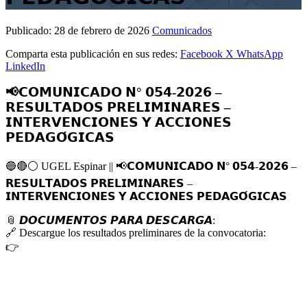
Publicado:
28 de febrero de 2026
Comunicados
Comparta esta publicación en sus redes:
Facebook
X
WhatsApp
LinkedIn
📢𝗖𝗢𝗠𝗨𝗡𝗜𝗖𝗔𝗗𝗢 𝗡° 𝟬𝟱𝟰-𝟮𝟬𝟮𝟲 –
𝗥𝗘𝗦𝗨𝗟𝗧𝗔𝗗𝗢𝗦 𝗣𝗥𝗘𝗟𝗜𝗠𝗜𝗡𝗔𝗥𝗘𝗦 –
𝗜𝗡𝗧𝗘𝗥𝗩𝗘𝗡𝗖𝗜𝗢𝗡𝗘𝗦 𝗬 𝗔𝗖𝗖𝗜𝗢𝗡𝗘𝗦
𝗣𝗘𝗗𝗔𝗚𝗢́𝗚𝗜𝗖𝗔𝗦
🔵
🔴
⚪️
UGEL Espinar ||
📢
𝗖𝗢𝗠𝗨𝗡𝗜𝗖𝗔𝗗𝗢 𝗡° 𝟬𝟱𝟰-𝟮𝟬𝟮𝟲 –
𝗥𝗘𝗦𝗨𝗟𝗧𝗔𝗗𝗢𝗦 𝗣𝗥𝗘𝗟𝗜𝗠𝗜𝗡𝗔𝗥𝗘𝗦 –
𝗜𝗡𝗧𝗘𝗥𝗩𝗘𝗡𝗖𝗜𝗢𝗡𝗘𝗦 𝗬 𝗔𝗖𝗖𝗜𝗢𝗡𝗘𝗦 𝗣𝗘𝗗𝗔𝗚𝗢́𝗚𝗜𝗖𝗔𝗦
📎
𝘿𝙊𝘾𝙐𝙈𝙀𝙉𝙏𝙊𝙎 𝙋𝘼𝙍𝘼 𝘿𝙀𝙎𝘾𝘼𝙍𝙂𝘼:
🔗
Descargue los resultados preliminares de la convocatoria:
👉