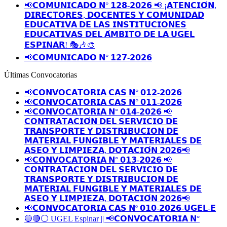
📢𝗖𝗢𝗠𝗨𝗡𝗜𝗖𝗔𝗗𝗢 𝗡° 𝟭𝟮𝟴-𝟮𝟬𝟮𝟲 📢 ¡𝗔𝗧𝗘𝗡𝗖𝗜𝗢́𝗡,
𝗗𝗜𝗥𝗘𝗖𝗧𝗢𝗥𝗘𝗦, 𝗗𝗢𝗖𝗘𝗡𝗧𝗘𝗦 𝗬 𝗖𝗢𝗠𝗨𝗡𝗜𝗗𝗔𝗗
𝗘𝗗𝗨𝗖𝗔𝗧𝗜𝗩𝗔 𝗗𝗘 𝗟𝗔𝗦 𝗜𝗡𝗦𝗧𝗜𝗧𝗨𝗖𝗜𝗢𝗡𝗘𝗦
𝗘𝗗𝗨𝗖𝗔𝗧𝗜𝗩𝗔𝗦 𝗗𝗘𝗟 𝗔́𝗠𝗕𝗜𝗧𝗢 𝗗𝗘 𝗟𝗔 𝗨𝗚𝗘𝗟
𝗘𝗦𝗣𝗜𝗡𝗔𝗥! 🎭🎶🎨
📢𝗖𝗢𝗠𝗨𝗡𝗜𝗖𝗔𝗗𝗢 𝗡° 𝟭𝟮𝟳-𝟮𝟬𝟮𝟲
Últimas Convocatorias
📢𝗖𝗢𝗡𝗩𝗢𝗖𝗔𝗧𝗢𝗥𝗜𝗔 𝗖𝗔𝗦 𝗡° 𝟬𝟭𝟮-𝟮𝟬𝟮𝟲
📢𝗖𝗢𝗡𝗩𝗢𝗖𝗔𝗧𝗢𝗥𝗜𝗔 𝗖𝗔𝗦 𝗡° 𝟬𝟭𝟭-𝟮𝟬𝟮𝟲
📢𝗖𝗢𝗡𝗩𝗢𝗖𝗔𝗧𝗢𝗥𝗜𝗔 𝗡° 𝟬𝟭𝟰-𝟮𝟬𝟮𝟲 📢
𝗖𝗢𝗡𝗧𝗥𝗔𝗧𝗔𝗖𝗜𝗢́𝗡 𝗗𝗘𝗟 𝗦𝗘𝗥𝗩𝗜𝗖𝗜𝗢 𝗗𝗘
𝗧𝗥𝗔𝗡𝗦𝗣𝗢𝗥𝗧𝗘 𝗬 𝗗𝗜𝗦𝗧𝗥𝗜𝗕𝗨𝗖𝗜𝗢𝗡 𝗗𝗘
𝗠𝗔𝗧𝗘𝗥𝗜𝗔𝗟 𝗙𝗨𝗡𝗚𝗜𝗕𝗟𝗘 𝗬 𝗠𝗔𝗧𝗘𝗥𝗜𝗔𝗟𝗘𝗦 𝗗𝗘
𝗔𝗦𝗘𝗢 𝗬 𝗟𝗜𝗠𝗣𝗜𝗘𝗭𝗔, 𝗗𝗢𝗧𝗔𝗖𝗜𝗢́𝗡 𝟮𝟬𝟮𝟲📢
📢𝗖𝗢𝗡𝗩𝗢𝗖𝗔𝗧𝗢𝗥𝗜𝗔 𝗡° 𝟬𝟭𝟯-𝟮𝟬𝟮𝟲 📢
𝗖𝗢𝗡𝗧𝗥𝗔𝗧𝗔𝗖𝗜𝗢́𝗡 𝗗𝗘𝗟 𝗦𝗘𝗥𝗩𝗜𝗖𝗜𝗢 𝗗𝗘
𝗧𝗥𝗔𝗡𝗦𝗣𝗢𝗥𝗧𝗘 𝗬 𝗗𝗜𝗦𝗧𝗥𝗜𝗕𝗨𝗖𝗜𝗢𝗡 𝗗𝗘
𝗠𝗔𝗧𝗘𝗥𝗜𝗔𝗟 𝗙𝗨𝗡𝗚𝗜𝗕𝗟𝗘 𝗬 𝗠𝗔𝗧𝗘𝗥𝗜𝗔𝗟𝗘𝗦 𝗗𝗘
𝗔𝗦𝗘𝗢 𝗬 𝗟𝗜𝗠𝗣𝗜𝗘𝗭𝗔, 𝗗𝗢𝗧𝗔𝗖𝗜𝗢́𝗡 𝟮𝟬𝟮𝟲📢
📢𝗖𝗢𝗡𝗩𝗢𝗖𝗔𝗧𝗢𝗥𝗜𝗔 𝗖𝗔𝗦 𝗡º 𝟬𝟭𝟬-𝟮𝟬𝟮𝟲-𝗨𝗚𝗘𝗟-𝗘
🔵🔴⚪️ UGEL Espinar || 📢𝗖𝗢𝗡𝗩𝗢𝗖𝗔𝗧𝗢𝗥𝗜𝗔 𝗡°