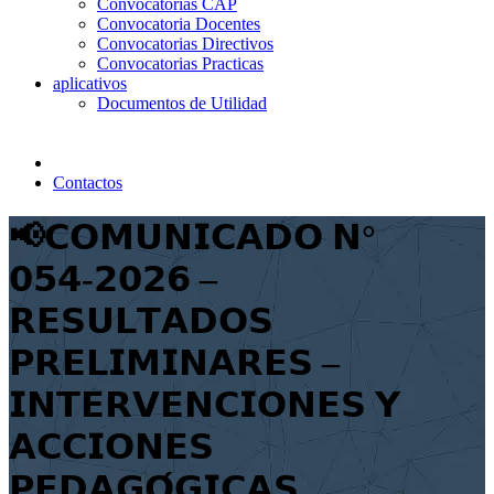
Convocatorias CAP
Convocatoria Docentes
Convocatorias Directivos
Convocatorias Practicas
aplicativos
Documentos de Utilidad
Contactos
📢𝗖𝗢𝗠𝗨𝗡𝗜𝗖𝗔𝗗𝗢 𝗡°
𝟬𝟱𝟰-𝟮𝟬𝟮𝟲 –
𝗥𝗘𝗦𝗨𝗟𝗧𝗔𝗗𝗢𝗦
𝗣𝗥𝗘𝗟𝗜𝗠𝗜𝗡𝗔𝗥𝗘𝗦 –
𝗜𝗡𝗧𝗘𝗥𝗩𝗘𝗡𝗖𝗜𝗢𝗡𝗘𝗦 𝗬
𝗔𝗖𝗖𝗜𝗢𝗡𝗘𝗦
𝗣𝗘𝗗𝗔𝗚𝗢́𝗚𝗜𝗖𝗔𝗦