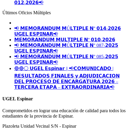
𝟬𝟭𝟮-𝟮𝟬𝟮𝟲📢
Últimos Oficios Múltiples
📢 𝗠𝗘𝗠𝗢𝗥𝗔́𝗡𝗗𝗨𝗠 𝗠Ú𝗟𝗧𝗜𝗣𝗟𝗘 𝗡° 𝟬𝟭𝟰-𝟮𝟬𝟮𝟲
𝗨𝗚𝗘𝗟 𝗘𝗦𝗣𝗜𝗡𝗔𝗥📢
𝗠𝗘𝗠𝗢𝗥𝗔𝗡𝗗𝗨𝗠 𝗠𝗨𝗟𝗧𝗜𝗣𝗟𝗘 𝗡° 𝟬𝟭𝟬-𝟮𝟬𝟮𝟲
📢 𝗠𝗘𝗠𝗢𝗥𝗔́𝗡𝗗𝗨𝗠 𝗠Ú𝗟𝗧𝗜𝗣𝗟𝗘 𝗡° 087-𝟮𝟬𝟮𝟱
𝗨𝗚𝗘𝗟 𝗘𝗦𝗣𝗜𝗡𝗔𝗥📢
📢 𝗠𝗘𝗠𝗢𝗥𝗔́𝗡𝗗𝗨𝗠 𝗠Ú𝗟𝗧𝗜𝗣𝗟𝗘 𝗡° 085-𝟮𝟬𝟮𝟱
𝗨𝗚𝗘𝗟 𝗘𝗦𝗣𝗜𝗡𝗔𝗥📢
🔵🔴⚪️ 𝗨𝗚𝗘𝗟 𝗘𝘀𝗽𝗶𝗻𝗮𝗿 || 📢𝗖𝗢𝗠𝗨𝗡𝗜𝗖𝗔𝗗𝗢 |
𝗥𝗘𝗦𝗨𝗟𝗧𝗔𝗗𝗢𝗦 𝗙𝗜𝗡𝗔𝗟𝗘𝗦 𝘆 𝗔𝗗𝗝𝗨𝗗𝗜𝗖𝗔𝗖𝗜𝗢𝗡
𝗗𝗘𝗟 𝗣𝗥𝗢𝗖𝗘𝗦𝗢 𝗗𝗘 𝗘𝗡𝗖𝗔𝗥𝗚𝗔𝗧𝗨𝗥𝗔 𝟮𝟬𝟮𝟲 –
𝗧𝗘𝗥𝗖𝗘𝗥𝗔 𝗘𝗧𝗔𝗣𝗔 – 𝗘𝗫𝗧𝗥𝗔𝗢𝗥𝗗𝗜𝗡𝗔𝗥𝗜𝗔📢
UGEL Espinar
Comprometidos en lograr una educación de calidad para todos los
estudiantes de la provincia de Espinar.
Plazoleta Unidad Vecinal S/N - Espinar