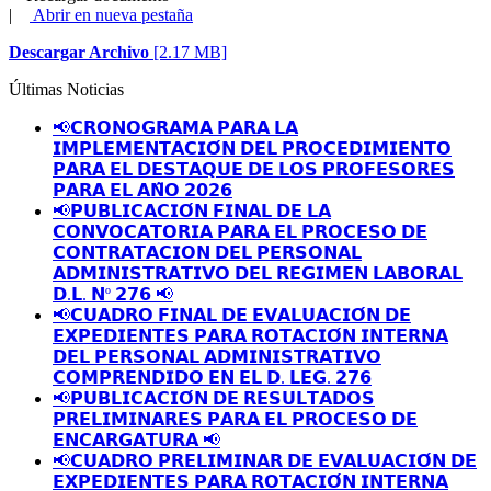
|
Abrir en nueva pestaña
Descargar Archivo
[2.17 MB]
Últimas Noticias
📢𝗖𝗥𝗢𝗡𝗢𝗚𝗥𝗔𝗠𝗔 𝗣𝗔𝗥𝗔 𝗟𝗔
𝗜𝗠𝗣𝗟𝗘𝗠𝗘𝗡𝗧𝗔𝗖𝗜𝗢́𝗡 𝗗𝗘𝗟 𝗣𝗥𝗢𝗖𝗘𝗗𝗜𝗠𝗜𝗘𝗡𝗧𝗢
𝗣𝗔𝗥𝗔 𝗘𝗟 𝗗𝗘𝗦𝗧𝗔𝗤𝗨𝗘 𝗗𝗘 𝗟𝗢𝗦 𝗣𝗥𝗢𝗙𝗘𝗦𝗢𝗥𝗘𝗦
𝗣𝗔𝗥𝗔 𝗘𝗟 𝗔𝗡̃𝗢 𝟮𝟬𝟮𝟲
📢𝗣𝗨𝗕𝗟𝗜𝗖𝗔𝗖𝗜𝗢́𝗡 𝗙𝗜𝗡𝗔𝗟 𝗗𝗘 𝗟𝗔
𝗖𝗢𝗡𝗩𝗢𝗖𝗔𝗧𝗢𝗥𝗜𝗔 𝗣𝗔𝗥𝗔 𝗘𝗟 𝗣𝗥𝗢𝗖𝗘𝗦𝗢 𝗗𝗘
𝗖𝗢𝗡𝗧𝗥𝗔𝗧𝗔𝗖𝗜𝗢𝗡 𝗗𝗘𝗟 𝗣𝗘𝗥𝗦𝗢𝗡𝗔𝗟
𝗔𝗗𝗠𝗜𝗡𝗜𝗦𝗧𝗥𝗔𝗧𝗜𝗩𝗢 𝗗𝗘𝗟 𝗥𝗘𝗚𝗜𝗠𝗘𝗡 𝗟𝗔𝗕𝗢𝗥𝗔𝗟
𝗗.𝗟. 𝗡º 𝟮𝟳𝟲 📢
📢𝗖𝗨𝗔𝗗𝗥𝗢 𝗙𝗜𝗡𝗔𝗟 𝗗𝗘 𝗘𝗩𝗔𝗟𝗨𝗔𝗖𝗜𝗢́𝗡 𝗗𝗘
𝗘𝗫𝗣𝗘𝗗𝗜𝗘𝗡𝗧𝗘𝗦 𝗣𝗔𝗥𝗔 𝗥𝗢𝗧𝗔𝗖𝗜𝗢́𝗡 𝗜𝗡𝗧𝗘𝗥𝗡𝗔
𝗗𝗘𝗟 𝗣𝗘𝗥𝗦𝗢𝗡𝗔𝗟 𝗔𝗗𝗠𝗜𝗡𝗜𝗦𝗧𝗥𝗔𝗧𝗜𝗩𝗢
𝗖𝗢𝗠𝗣𝗥𝗘𝗡𝗗𝗜𝗗𝗢 𝗘𝗡 𝗘𝗟 𝗗. 𝗟𝗘𝗚. 𝟮𝟳𝟲
📢𝗣𝗨𝗕𝗟𝗜𝗖𝗔𝗖𝗜𝗢́𝗡 𝗗𝗘 𝗥𝗘𝗦𝗨𝗟𝗧𝗔𝗗𝗢𝗦
𝗣𝗥𝗘𝗟𝗜𝗠𝗜𝗡𝗔𝗥𝗘𝗦 𝗣𝗔𝗥𝗔 𝗘𝗟 𝗣𝗥𝗢𝗖𝗘𝗦𝗢 𝗗𝗘
𝗘𝗡𝗖𝗔𝗥𝗚𝗔𝗧𝗨𝗥𝗔 📢
📢𝗖𝗨𝗔𝗗𝗥𝗢 𝗣𝗥𝗘𝗟𝗜𝗠𝗜𝗡𝗔𝗥 𝗗𝗘 𝗘𝗩𝗔𝗟𝗨𝗔𝗖𝗜𝗢́𝗡 𝗗𝗘
𝗘𝗫𝗣𝗘𝗗𝗜𝗘𝗡𝗧𝗘𝗦 𝗣𝗔𝗥𝗔 𝗥𝗢𝗧𝗔𝗖𝗜𝗢́𝗡 𝗜𝗡𝗧𝗘𝗥𝗡𝗔