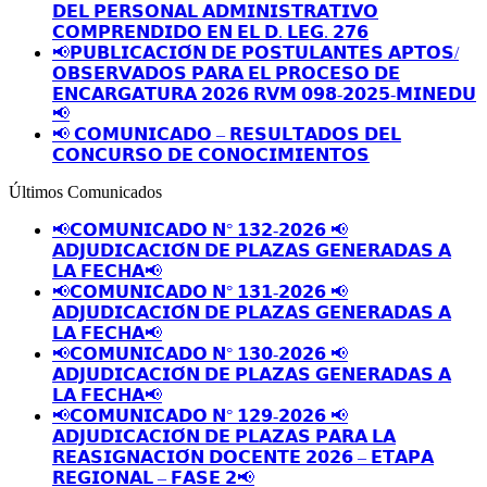
𝗗𝗘𝗟 𝗣𝗘𝗥𝗦𝗢𝗡𝗔𝗟 𝗔𝗗𝗠𝗜𝗡𝗜𝗦𝗧𝗥𝗔𝗧𝗜𝗩𝗢
𝗖𝗢𝗠𝗣𝗥𝗘𝗡𝗗𝗜𝗗𝗢 𝗘𝗡 𝗘𝗟 𝗗. 𝗟𝗘𝗚. 𝟮𝟳𝟲
📢𝗣𝗨𝗕𝗟𝗜𝗖𝗔𝗖𝗜𝗢́𝗡 𝗗𝗘 𝗣𝗢𝗦𝗧𝗨𝗟𝗔𝗡𝗧𝗘𝗦 𝗔𝗣𝗧𝗢𝗦/
𝗢𝗕𝗦𝗘𝗥𝗩𝗔𝗗𝗢𝗦 𝗣𝗔𝗥𝗔 𝗘𝗟 𝗣𝗥𝗢𝗖𝗘𝗦𝗢 𝗗𝗘
𝗘𝗡𝗖𝗔𝗥𝗚𝗔𝗧𝗨𝗥𝗔 𝟮𝟬𝟮𝟲 𝗥𝗩𝗠 𝟬𝟵𝟴-𝟮𝟬𝟮𝟱-𝗠𝗜𝗡𝗘𝗗𝗨
📢
📢 𝗖𝗢𝗠𝗨𝗡𝗜𝗖𝗔𝗗𝗢 – 𝗥𝗘𝗦𝗨𝗟𝗧𝗔𝗗𝗢𝗦 𝗗𝗘𝗟
𝗖𝗢𝗡𝗖𝗨𝗥𝗦𝗢 𝗗𝗘 𝗖𝗢𝗡𝗢𝗖𝗜𝗠𝗜𝗘𝗡𝗧𝗢𝗦
Últimos Comunicados
📢𝗖𝗢𝗠𝗨𝗡𝗜𝗖𝗔𝗗𝗢 𝗡° 𝟭𝟯𝟮-𝟮𝟬𝟮𝟲 📢
𝗔𝗗𝗝𝗨𝗗𝗜𝗖𝗔𝗖𝗜𝗢́𝗡 𝗗𝗘 𝗣𝗟𝗔𝗭𝗔𝗦 𝗚𝗘𝗡𝗘𝗥𝗔𝗗𝗔𝗦 𝗔
𝗟𝗔 𝗙𝗘𝗖𝗛𝗔📢
📢𝗖𝗢𝗠𝗨𝗡𝗜𝗖𝗔𝗗𝗢 𝗡° 𝟭𝟯𝟭-𝟮𝟬𝟮𝟲 📢
𝗔𝗗𝗝𝗨𝗗𝗜𝗖𝗔𝗖𝗜𝗢́𝗡 𝗗𝗘 𝗣𝗟𝗔𝗭𝗔𝗦 𝗚𝗘𝗡𝗘𝗥𝗔𝗗𝗔𝗦 𝗔
𝗟𝗔 𝗙𝗘𝗖𝗛𝗔📢
📢𝗖𝗢𝗠𝗨𝗡𝗜𝗖𝗔𝗗𝗢 𝗡° 𝟭𝟯𝟬-𝟮𝟬𝟮𝟲 📢
𝗔𝗗𝗝𝗨𝗗𝗜𝗖𝗔𝗖𝗜𝗢́𝗡 𝗗𝗘 𝗣𝗟𝗔𝗭𝗔𝗦 𝗚𝗘𝗡𝗘𝗥𝗔𝗗𝗔𝗦 𝗔
𝗟𝗔 𝗙𝗘𝗖𝗛𝗔📢
📢𝗖𝗢𝗠𝗨𝗡𝗜𝗖𝗔𝗗𝗢 𝗡° 𝟭𝟮𝟵-𝟮𝟬𝟮𝟲 📢
𝗔𝗗𝗝𝗨𝗗𝗜𝗖𝗔𝗖𝗜𝗢́𝗡 𝗗𝗘 𝗣𝗟𝗔𝗭𝗔𝗦 𝗣𝗔𝗥𝗔 𝗟𝗔
𝗥𝗘𝗔𝗦𝗜𝗚𝗡𝗔𝗖𝗜𝗢́𝗡 𝗗𝗢𝗖𝗘𝗡𝗧𝗘 𝟮𝟬𝟮𝟲 – 𝗘𝗧𝗔𝗣𝗔
𝗥𝗘𝗚𝗜𝗢𝗡𝗔𝗟 – 𝗙𝗔𝗦𝗘 𝟮📢