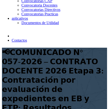
Convocatorias CAP
Convocatoria Docentes
Convocatorias Directivos
Convocatorias Practicas
aplicativos
Documentos de Utilidad
Contactos
📢𝗖𝗢𝗠𝗨𝗡𝗜𝗖𝗔𝗗𝗢 𝗡°
𝟬𝟱𝟳-𝟮𝟬𝟮𝟲 – 𝗖𝗢𝗡𝗧𝗥𝗔𝗧𝗢
𝗗𝗢𝗖𝗘𝗡𝗧𝗘 𝟮𝟬𝟮𝟲 𝗘𝘁𝗮𝗽𝗮 𝟯:
𝗖𝗼𝗻𝘁𝗿𝗮𝘁𝗮𝗰𝗶𝗼́𝗻 𝗽𝗼𝗿
𝗲𝘃𝗮𝗹𝘂𝗮𝗰𝗶𝗼́𝗻 𝗱𝗲
𝗲𝘅𝗽𝗲𝗱𝗶𝗲𝗻𝘁𝗲𝘀 𝗲𝗻 𝗘𝗕 𝘆
𝗘𝗧𝗣: 𝗥𝗲𝘀𝘂𝗹𝘁𝗮𝗱𝗼𝘀