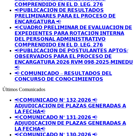
𝗖𝗢𝗠𝗣𝗥𝗘𝗡𝗗𝗜𝗗𝗢 𝗘𝗡 𝗘𝗟 𝗗. 𝗟𝗘𝗚. 𝟮𝟳𝟲
📢𝗣𝗨𝗕𝗟𝗜𝗖𝗔𝗖𝗜𝗢́𝗡 𝗗𝗘 𝗥𝗘𝗦𝗨𝗟𝗧𝗔𝗗𝗢𝗦
𝗣𝗥𝗘𝗟𝗜𝗠𝗜𝗡𝗔𝗥𝗘𝗦 𝗣𝗔𝗥𝗔 𝗘𝗟 𝗣𝗥𝗢𝗖𝗘𝗦𝗢 𝗗𝗘
𝗘𝗡𝗖𝗔𝗥𝗚𝗔𝗧𝗨𝗥𝗔 📢
📢𝗖𝗨𝗔𝗗𝗥𝗢 𝗣𝗥𝗘𝗟𝗜𝗠𝗜𝗡𝗔𝗥 𝗗𝗘 𝗘𝗩𝗔𝗟𝗨𝗔𝗖𝗜𝗢́𝗡 𝗗𝗘
𝗘𝗫𝗣𝗘𝗗𝗜𝗘𝗡𝗧𝗘𝗦 𝗣𝗔𝗥𝗔 𝗥𝗢𝗧𝗔𝗖𝗜𝗢́𝗡 𝗜𝗡𝗧𝗘𝗥𝗡𝗔
𝗗𝗘𝗟 𝗣𝗘𝗥𝗦𝗢𝗡𝗔𝗟 𝗔𝗗𝗠𝗜𝗡𝗜𝗦𝗧𝗥𝗔𝗧𝗜𝗩𝗢
𝗖𝗢𝗠𝗣𝗥𝗘𝗡𝗗𝗜𝗗𝗢 𝗘𝗡 𝗘𝗟 𝗗. 𝗟𝗘𝗚. 𝟮𝟳𝟲
📢𝗣𝗨𝗕𝗟𝗜𝗖𝗔𝗖𝗜𝗢́𝗡 𝗗𝗘 𝗣𝗢𝗦𝗧𝗨𝗟𝗔𝗡𝗧𝗘𝗦 𝗔𝗣𝗧𝗢𝗦/
𝗢𝗕𝗦𝗘𝗥𝗩𝗔𝗗𝗢𝗦 𝗣𝗔𝗥𝗔 𝗘𝗟 𝗣𝗥𝗢𝗖𝗘𝗦𝗢 𝗗𝗘
𝗘𝗡𝗖𝗔𝗥𝗚𝗔𝗧𝗨𝗥𝗔 𝟮𝟬𝟮𝟲 𝗥𝗩𝗠 𝟬𝟵𝟴-𝟮𝟬𝟮𝟱-𝗠𝗜𝗡𝗘𝗗𝗨
📢
📢 𝗖𝗢𝗠𝗨𝗡𝗜𝗖𝗔𝗗𝗢 – 𝗥𝗘𝗦𝗨𝗟𝗧𝗔𝗗𝗢𝗦 𝗗𝗘𝗟
𝗖𝗢𝗡𝗖𝗨𝗥𝗦𝗢 𝗗𝗘 𝗖𝗢𝗡𝗢𝗖𝗜𝗠𝗜𝗘𝗡𝗧𝗢𝗦
Últimos Comunicados
📢𝗖𝗢𝗠𝗨𝗡𝗜𝗖𝗔𝗗𝗢 𝗡° 𝟭𝟯𝟮-𝟮𝟬𝟮𝟲 📢
𝗔𝗗𝗝𝗨𝗗𝗜𝗖𝗔𝗖𝗜𝗢́𝗡 𝗗𝗘 𝗣𝗟𝗔𝗭𝗔𝗦 𝗚𝗘𝗡𝗘𝗥𝗔𝗗𝗔𝗦 𝗔
𝗟𝗔 𝗙𝗘𝗖𝗛𝗔📢
📢𝗖𝗢𝗠𝗨𝗡𝗜𝗖𝗔𝗗𝗢 𝗡° 𝟭𝟯𝟭-𝟮𝟬𝟮𝟲 📢
𝗔𝗗𝗝𝗨𝗗𝗜𝗖𝗔𝗖𝗜𝗢́𝗡 𝗗𝗘 𝗣𝗟𝗔𝗭𝗔𝗦 𝗚𝗘𝗡𝗘𝗥𝗔𝗗𝗔𝗦 𝗔
𝗟𝗔 𝗙𝗘𝗖𝗛𝗔📢
📢𝗖𝗢𝗠𝗨𝗡𝗜𝗖𝗔𝗗𝗢 𝗡° 𝟭𝟯𝟬-𝟮𝟬𝟮𝟲 📢