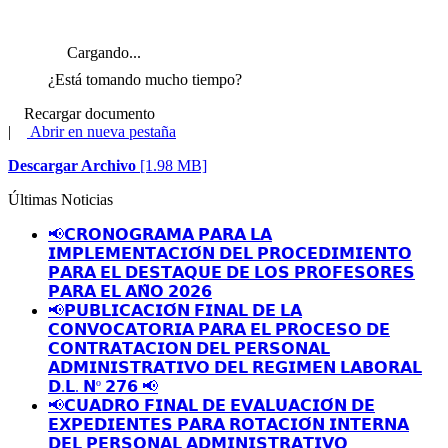
Cargando...
¿Está tomando mucho tiempo?
Recargar documento
|
Abrir en nueva pestaña
Descargar Archivo
[1.98 MB]
Últimas Noticias
📢𝗖𝗥𝗢𝗡𝗢𝗚𝗥𝗔𝗠𝗔 𝗣𝗔𝗥𝗔 𝗟𝗔
𝗜𝗠𝗣𝗟𝗘𝗠𝗘𝗡𝗧𝗔𝗖𝗜𝗢́𝗡 𝗗𝗘𝗟 𝗣𝗥𝗢𝗖𝗘𝗗𝗜𝗠𝗜𝗘𝗡𝗧𝗢
𝗣𝗔𝗥𝗔 𝗘𝗟 𝗗𝗘𝗦𝗧𝗔𝗤𝗨𝗘 𝗗𝗘 𝗟𝗢𝗦 𝗣𝗥𝗢𝗙𝗘𝗦𝗢𝗥𝗘𝗦
𝗣𝗔𝗥𝗔 𝗘𝗟 𝗔𝗡̃𝗢 𝟮𝟬𝟮𝟲
📢𝗣𝗨𝗕𝗟𝗜𝗖𝗔𝗖𝗜𝗢́𝗡 𝗙𝗜𝗡𝗔𝗟 𝗗𝗘 𝗟𝗔
𝗖𝗢𝗡𝗩𝗢𝗖𝗔𝗧𝗢𝗥𝗜𝗔 𝗣𝗔𝗥𝗔 𝗘𝗟 𝗣𝗥𝗢𝗖𝗘𝗦𝗢 𝗗𝗘
𝗖𝗢𝗡𝗧𝗥𝗔𝗧𝗔𝗖𝗜𝗢𝗡 𝗗𝗘𝗟 𝗣𝗘𝗥𝗦𝗢𝗡𝗔𝗟
𝗔𝗗𝗠𝗜𝗡𝗜𝗦𝗧𝗥𝗔𝗧𝗜𝗩𝗢 𝗗𝗘𝗟 𝗥𝗘𝗚𝗜𝗠𝗘𝗡 𝗟𝗔𝗕𝗢𝗥𝗔𝗟
𝗗.𝗟. 𝗡º 𝟮𝟳𝟲 📢
📢𝗖𝗨𝗔𝗗𝗥𝗢 𝗙𝗜𝗡𝗔𝗟 𝗗𝗘 𝗘𝗩𝗔𝗟𝗨𝗔𝗖𝗜𝗢́𝗡 𝗗𝗘
𝗘𝗫𝗣𝗘𝗗𝗜𝗘𝗡𝗧𝗘𝗦 𝗣𝗔𝗥𝗔 𝗥𝗢𝗧𝗔𝗖𝗜𝗢́𝗡 𝗜𝗡𝗧𝗘𝗥𝗡𝗔
𝗗𝗘𝗟 𝗣𝗘𝗥𝗦𝗢𝗡𝗔𝗟 𝗔𝗗𝗠𝗜𝗡𝗜𝗦𝗧𝗥𝗔𝗧𝗜𝗩𝗢