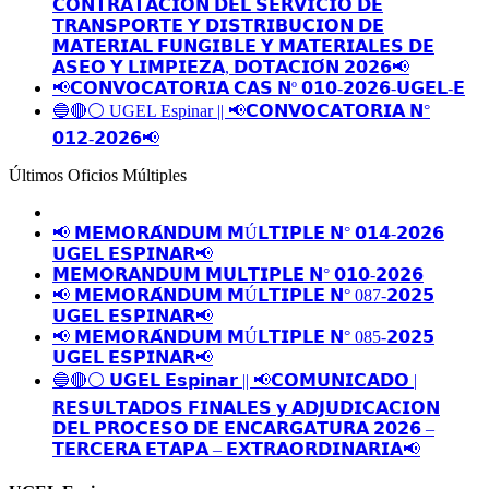
𝗖𝗢𝗡𝗧𝗥𝗔𝗧𝗔𝗖𝗜𝗢́𝗡 𝗗𝗘𝗟 𝗦𝗘𝗥𝗩𝗜𝗖𝗜𝗢 𝗗𝗘
𝗧𝗥𝗔𝗡𝗦𝗣𝗢𝗥𝗧𝗘 𝗬 𝗗𝗜𝗦𝗧𝗥𝗜𝗕𝗨𝗖𝗜𝗢𝗡 𝗗𝗘
𝗠𝗔𝗧𝗘𝗥𝗜𝗔𝗟 𝗙𝗨𝗡𝗚𝗜𝗕𝗟𝗘 𝗬 𝗠𝗔𝗧𝗘𝗥𝗜𝗔𝗟𝗘𝗦 𝗗𝗘
𝗔𝗦𝗘𝗢 𝗬 𝗟𝗜𝗠𝗣𝗜𝗘𝗭𝗔, 𝗗𝗢𝗧𝗔𝗖𝗜𝗢́𝗡 𝟮𝟬𝟮𝟲📢
📢𝗖𝗢𝗡𝗩𝗢𝗖𝗔𝗧𝗢𝗥𝗜𝗔 𝗖𝗔𝗦 𝗡º 𝟬𝟭𝟬-𝟮𝟬𝟮𝟲-𝗨𝗚𝗘𝗟-𝗘
🔵🔴⚪️ UGEL Espinar || 📢𝗖𝗢𝗡𝗩𝗢𝗖𝗔𝗧𝗢𝗥𝗜𝗔 𝗡°
𝟬𝟭𝟮-𝟮𝟬𝟮𝟲📢
Últimos Oficios Múltiples
📢 𝗠𝗘𝗠𝗢𝗥𝗔́𝗡𝗗𝗨𝗠 𝗠Ú𝗟𝗧𝗜𝗣𝗟𝗘 𝗡° 𝟬𝟭𝟰-𝟮𝟬𝟮𝟲
𝗨𝗚𝗘𝗟 𝗘𝗦𝗣𝗜𝗡𝗔𝗥📢
𝗠𝗘𝗠𝗢𝗥𝗔𝗡𝗗𝗨𝗠 𝗠𝗨𝗟𝗧𝗜𝗣𝗟𝗘 𝗡° 𝟬𝟭𝟬-𝟮𝟬𝟮𝟲
📢 𝗠𝗘𝗠𝗢𝗥𝗔́𝗡𝗗𝗨𝗠 𝗠Ú𝗟𝗧𝗜𝗣𝗟𝗘 𝗡° 087-𝟮𝟬𝟮𝟱
𝗨𝗚𝗘𝗟 𝗘𝗦𝗣𝗜𝗡𝗔𝗥📢
📢 𝗠𝗘𝗠𝗢𝗥𝗔́𝗡𝗗𝗨𝗠 𝗠Ú𝗟𝗧𝗜𝗣𝗟𝗘 𝗡° 085-𝟮𝟬𝟮𝟱
𝗨𝗚𝗘𝗟 𝗘𝗦𝗣𝗜𝗡𝗔𝗥📢
🔵🔴⚪️ 𝗨𝗚𝗘𝗟 𝗘𝘀𝗽𝗶𝗻𝗮𝗿 || 📢𝗖𝗢𝗠𝗨𝗡𝗜𝗖𝗔𝗗𝗢 |
𝗥𝗘𝗦𝗨𝗟𝗧𝗔𝗗𝗢𝗦 𝗙𝗜𝗡𝗔𝗟𝗘𝗦 𝘆 𝗔𝗗𝗝𝗨𝗗𝗜𝗖𝗔𝗖𝗜𝗢𝗡
𝗗𝗘𝗟 𝗣𝗥𝗢𝗖𝗘𝗦𝗢 𝗗𝗘 𝗘𝗡𝗖𝗔𝗥𝗚𝗔𝗧𝗨𝗥𝗔 𝟮𝟬𝟮𝟲 –
𝗧𝗘𝗥𝗖𝗘𝗥𝗔 𝗘𝗧𝗔𝗣𝗔 – 𝗘𝗫𝗧𝗥𝗔𝗢𝗥𝗗𝗜𝗡𝗔𝗥𝗜𝗔📢