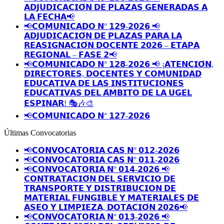
𝗔𝗗𝗝𝗨𝗗𝗜𝗖𝗔𝗖𝗜𝗢́𝗡 𝗗𝗘 𝗣𝗟𝗔𝗭𝗔𝗦 𝗚𝗘𝗡𝗘𝗥𝗔𝗗𝗔𝗦 𝗔
𝗟𝗔 𝗙𝗘𝗖𝗛𝗔📢
📢𝗖𝗢𝗠𝗨𝗡𝗜𝗖𝗔𝗗𝗢 𝗡° 𝟭𝟮𝟵-𝟮𝟬𝟮𝟲 📢
𝗔𝗗𝗝𝗨𝗗𝗜𝗖𝗔𝗖𝗜𝗢́𝗡 𝗗𝗘 𝗣𝗟𝗔𝗭𝗔𝗦 𝗣𝗔𝗥𝗔 𝗟𝗔
𝗥𝗘𝗔𝗦𝗜𝗚𝗡𝗔𝗖𝗜𝗢́𝗡 𝗗𝗢𝗖𝗘𝗡𝗧𝗘 𝟮𝟬𝟮𝟲 – 𝗘𝗧𝗔𝗣𝗔
𝗥𝗘𝗚𝗜𝗢𝗡𝗔𝗟 – 𝗙𝗔𝗦𝗘 𝟮📢
📢𝗖𝗢𝗠𝗨𝗡𝗜𝗖𝗔𝗗𝗢 𝗡° 𝟭𝟮𝟴-𝟮𝟬𝟮𝟲 📢 ¡𝗔𝗧𝗘𝗡𝗖𝗜𝗢́𝗡,
𝗗𝗜𝗥𝗘𝗖𝗧𝗢𝗥𝗘𝗦, 𝗗𝗢𝗖𝗘𝗡𝗧𝗘𝗦 𝗬 𝗖𝗢𝗠𝗨𝗡𝗜𝗗𝗔𝗗
𝗘𝗗𝗨𝗖𝗔𝗧𝗜𝗩𝗔 𝗗𝗘 𝗟𝗔𝗦 𝗜𝗡𝗦𝗧𝗜𝗧𝗨𝗖𝗜𝗢𝗡𝗘𝗦
𝗘𝗗𝗨𝗖𝗔𝗧𝗜𝗩𝗔𝗦 𝗗𝗘𝗟 𝗔́𝗠𝗕𝗜𝗧𝗢 𝗗𝗘 𝗟𝗔 𝗨𝗚𝗘𝗟
𝗘𝗦𝗣𝗜𝗡𝗔𝗥! 🎭🎶🎨
📢𝗖𝗢𝗠𝗨𝗡𝗜𝗖𝗔𝗗𝗢 𝗡° 𝟭𝟮𝟳-𝟮𝟬𝟮𝟲
Últimas Convocatorias
📢𝗖𝗢𝗡𝗩𝗢𝗖𝗔𝗧𝗢𝗥𝗜𝗔 𝗖𝗔𝗦 𝗡° 𝟬𝟭𝟮-𝟮𝟬𝟮𝟲
📢𝗖𝗢𝗡𝗩𝗢𝗖𝗔𝗧𝗢𝗥𝗜𝗔 𝗖𝗔𝗦 𝗡° 𝟬𝟭𝟭-𝟮𝟬𝟮𝟲
📢𝗖𝗢𝗡𝗩𝗢𝗖𝗔𝗧𝗢𝗥𝗜𝗔 𝗡° 𝟬𝟭𝟰-𝟮𝟬𝟮𝟲 📢
𝗖𝗢𝗡𝗧𝗥𝗔𝗧𝗔𝗖𝗜𝗢́𝗡 𝗗𝗘𝗟 𝗦𝗘𝗥𝗩𝗜𝗖𝗜𝗢 𝗗𝗘
𝗧𝗥𝗔𝗡𝗦𝗣𝗢𝗥𝗧𝗘 𝗬 𝗗𝗜𝗦𝗧𝗥𝗜𝗕𝗨𝗖𝗜𝗢𝗡 𝗗𝗘
𝗠𝗔𝗧𝗘𝗥𝗜𝗔𝗟 𝗙𝗨𝗡𝗚𝗜𝗕𝗟𝗘 𝗬 𝗠𝗔𝗧𝗘𝗥𝗜𝗔𝗟𝗘𝗦 𝗗𝗘
𝗔𝗦𝗘𝗢 𝗬 𝗟𝗜𝗠𝗣𝗜𝗘𝗭𝗔, 𝗗𝗢𝗧𝗔𝗖𝗜𝗢́𝗡 𝟮𝟬𝟮𝟲📢
📢𝗖𝗢𝗡𝗩𝗢𝗖𝗔𝗧𝗢𝗥𝗜𝗔 𝗡° 𝟬𝟭𝟯-𝟮𝟬𝟮𝟲 📢