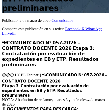
𝗽𝗿𝗲𝗹𝗶𝗺𝗶𝗻𝗮𝗿𝗲𝘀
Publicado:
2 de marzo de 2026
Comunicados
Comparta esta publicación en sus redes:
Facebook
X
WhatsApp
LinkedIn
📢𝗖𝗢𝗠𝗨𝗡𝗜𝗖𝗔𝗗𝗢 𝗡° 𝟬𝟱𝟳-𝟮𝟬𝟮𝟲 –
𝗖𝗢𝗡𝗧𝗥𝗔𝗧𝗢 𝗗𝗢𝗖𝗘𝗡𝗧𝗘 𝟮𝟬𝟮𝟲 𝗘𝘁𝗮𝗽𝗮 𝟯:
𝗖𝗼𝗻𝘁𝗿𝗮𝘁𝗮𝗰𝗶𝗼́𝗻 𝗽𝗼𝗿 𝗲𝘃𝗮𝗹𝘂𝗮𝗰𝗶𝗼́𝗻 𝗱𝗲
𝗲𝘅𝗽𝗲𝗱𝗶𝗲𝗻𝘁𝗲𝘀 𝗲𝗻 𝗘𝗕 𝘆 𝗘𝗧𝗣: 𝗥𝗲𝘀𝘂𝗹𝘁𝗮𝗱𝗼𝘀
𝗽𝗿𝗲𝗹𝗶𝗺𝗶𝗻𝗮𝗿𝗲𝘀
🔵
🔴
⚪️
UGEL Espinar ||
📢
𝗖𝗢𝗠𝗨𝗡𝗜𝗖𝗔𝗗𝗢 𝗡° 𝟬𝟱𝟳-𝟮𝟬𝟮𝟲 –
𝗖𝗢𝗡𝗧𝗥𝗔𝗧𝗢 𝗗𝗢𝗖𝗘𝗡𝗧𝗘 𝟮𝟬𝟮𝟲
𝗘𝘁𝗮𝗽𝗮 𝟯: 𝗖𝗼𝗻𝘁𝗿𝗮𝘁𝗮𝗰𝗶𝗼́𝗻 𝗽𝗼𝗿 𝗲𝘃𝗮𝗹𝘂𝗮𝗰𝗶𝗼́𝗻 𝗱𝗲
𝗲𝘅𝗽𝗲𝗱𝗶𝗲𝗻𝘁𝗲𝘀 𝗲𝗻 𝗘𝗕 𝘆 𝗘𝗧𝗣: 𝗥𝗲𝘀𝘂𝗹𝘁𝗮𝗱𝗼𝘀
𝗽𝗿𝗲𝗹𝗶𝗺𝗶𝗻𝗮𝗿𝗲𝘀
NOTA: Absolución de reclamos, martes 3 y miércoles 4 de marzo
de 2026
📎
𝘿𝙊𝘾𝙐𝙈𝙀𝙉𝙏𝙊𝙎 𝙋𝘼𝙍𝘼 𝘿𝙀𝙎𝘾𝘼𝙍𝙂𝘼: