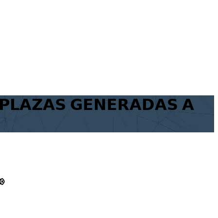
 𝗣𝗟𝗔𝗭𝗔𝗦 𝗚𝗘𝗡𝗘𝗥𝗔𝗗𝗔𝗦 𝗔
📢