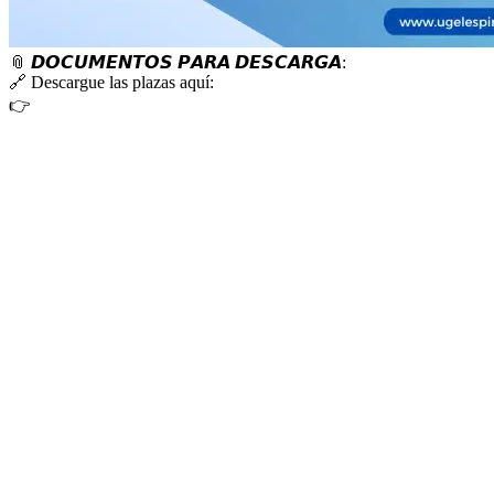
📎
𝘿𝙊𝘾𝙐𝙈𝙀𝙉𝙏𝙊𝙎 𝙋𝘼𝙍𝘼 𝘿𝙀𝙎𝘾𝘼𝙍𝙂𝘼:
🔗
Descargue las plazas aquí:
👉