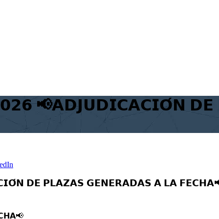
𝟮𝟲 📢𝗔𝗗𝗝𝗨𝗗𝗜𝗖𝗔𝗖𝗜𝗢́𝗡 𝗗𝗘
edIn
𝗜𝗢́𝗡 𝗗𝗘 𝗣𝗟𝗔𝗭𝗔𝗦 𝗚𝗘𝗡𝗘𝗥𝗔𝗗𝗔𝗦 𝗔 𝗟𝗔 𝗙𝗘𝗖𝗛𝗔
𝗖𝗛𝗔
📢