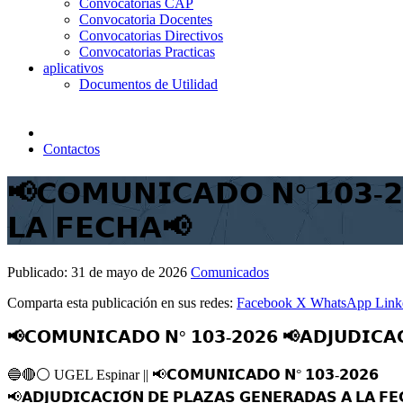
Convocatorias CAP
Convocatoria Docentes
Convocatorias Directivos
Convocatorias Practicas
aplicativos
Documentos de Utilidad
Contactos
📢𝗖𝗢𝗠𝗨𝗡𝗜𝗖𝗔𝗗𝗢 𝗡° 𝟭𝟬𝟯-𝟮
𝗟𝗔 𝗙𝗘𝗖𝗛𝗔📢
Publicado:
31 de mayo de 2026
Comunicados
Comparta esta publicación en sus redes:
Facebook
X
WhatsApp
Link
📢𝗖𝗢𝗠𝗨𝗡𝗜𝗖𝗔𝗗𝗢 𝗡° 𝟭𝟬𝟯-𝟮𝟬𝟮𝟲 📢𝗔𝗗𝗝𝗨𝗗𝗜𝗖𝗔
🔵
🔴
⚪️
UGEL Espinar ||
📢
𝗖𝗢𝗠𝗨𝗡𝗜𝗖𝗔𝗗𝗢 𝗡° 𝟭𝟬𝟯-𝟮𝟬𝟮𝟲
📢
𝗔𝗗𝗝𝗨𝗗𝗜𝗖𝗔𝗖𝗜𝗢́𝗡 𝗗𝗘 𝗣𝗟𝗔𝗭𝗔𝗦 𝗚𝗘𝗡𝗘𝗥𝗔𝗗𝗔𝗦 𝗔 𝗟𝗔 𝗙𝗘