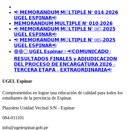
📢 𝗠𝗘𝗠𝗢𝗥𝗔́𝗡𝗗𝗨𝗠 𝗠Ú𝗟𝗧𝗜𝗣𝗟𝗘 𝗡° 𝟬𝟭𝟰-𝟮𝟬𝟮𝟲
𝗨𝗚𝗘𝗟 𝗘𝗦𝗣𝗜𝗡𝗔𝗥📢
𝗠𝗘𝗠𝗢𝗥𝗔𝗡𝗗𝗨𝗠 𝗠𝗨𝗟𝗧𝗜𝗣𝗟𝗘 𝗡° 𝟬𝟭𝟬-𝟮𝟬𝟮𝟲
📢 𝗠𝗘𝗠𝗢𝗥𝗔́𝗡𝗗𝗨𝗠 𝗠Ú𝗟𝗧𝗜𝗣𝗟𝗘 𝗡° 087-𝟮𝟬𝟮𝟱
𝗨𝗚𝗘𝗟 𝗘𝗦𝗣𝗜𝗡𝗔𝗥📢
📢 𝗠𝗘𝗠𝗢𝗥𝗔́𝗡𝗗𝗨𝗠 𝗠Ú𝗟𝗧𝗜𝗣𝗟𝗘 𝗡° 085-𝟮𝟬𝟮𝟱
𝗨𝗚𝗘𝗟 𝗘𝗦𝗣𝗜𝗡𝗔𝗥📢
🔵🔴⚪️ 𝗨𝗚𝗘𝗟 𝗘𝘀𝗽𝗶𝗻𝗮𝗿 || 📢𝗖𝗢𝗠𝗨𝗡𝗜𝗖𝗔𝗗𝗢 |
𝗥𝗘𝗦𝗨𝗟𝗧𝗔𝗗𝗢𝗦 𝗙𝗜𝗡𝗔𝗟𝗘𝗦 𝘆 𝗔𝗗𝗝𝗨𝗗𝗜𝗖𝗔𝗖𝗜𝗢𝗡
𝗗𝗘𝗟 𝗣𝗥𝗢𝗖𝗘𝗦𝗢 𝗗𝗘 𝗘𝗡𝗖𝗔𝗥𝗚𝗔𝗧𝗨𝗥𝗔 𝟮𝟬𝟮𝟲 –
𝗧𝗘𝗥𝗖𝗘𝗥𝗔 𝗘𝗧𝗔𝗣𝗔 – 𝗘𝗫𝗧𝗥𝗔𝗢𝗥𝗗𝗜𝗡𝗔𝗥𝗜𝗔📢
UGEL Espinar
Comprometidos en lograr una educación de calidad para todos los
estudiantes de la provincia de Espinar.
Plazoleta Unidad Vecinal S/N - Espinar
084-011101
info@ugelespinar.gob.pe