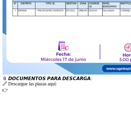
📎
𝘿𝙊𝘾𝙐𝙈𝙀𝙉𝙏𝙊𝙎 𝙋𝘼𝙍𝘼 𝘿𝙀𝙎𝘾𝘼𝙍𝙂𝘼:
🔗
Descargue las plazas aquí:
👉