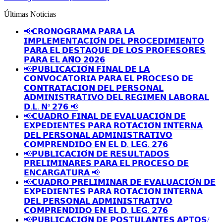
Últimas Noticias
📢𝗖𝗥𝗢𝗡𝗢𝗚𝗥𝗔𝗠𝗔 𝗣𝗔𝗥𝗔 𝗟𝗔
𝗜𝗠𝗣𝗟𝗘𝗠𝗘𝗡𝗧𝗔𝗖𝗜𝗢́𝗡 𝗗𝗘𝗟 𝗣𝗥𝗢𝗖𝗘𝗗𝗜𝗠𝗜𝗘𝗡𝗧𝗢
𝗣𝗔𝗥𝗔 𝗘𝗟 𝗗𝗘𝗦𝗧𝗔𝗤𝗨𝗘 𝗗𝗘 𝗟𝗢𝗦 𝗣𝗥𝗢𝗙𝗘𝗦𝗢𝗥𝗘𝗦
𝗣𝗔𝗥𝗔 𝗘𝗟 𝗔𝗡̃𝗢 𝟮𝟬𝟮𝟲
📢𝗣𝗨𝗕𝗟𝗜𝗖𝗔𝗖𝗜𝗢́𝗡 𝗙𝗜𝗡𝗔𝗟 𝗗𝗘 𝗟𝗔
𝗖𝗢𝗡𝗩𝗢𝗖𝗔𝗧𝗢𝗥𝗜𝗔 𝗣𝗔𝗥𝗔 𝗘𝗟 𝗣𝗥𝗢𝗖𝗘𝗦𝗢 𝗗𝗘
𝗖𝗢𝗡𝗧𝗥𝗔𝗧𝗔𝗖𝗜𝗢𝗡 𝗗𝗘𝗟 𝗣𝗘𝗥𝗦𝗢𝗡𝗔𝗟
𝗔𝗗𝗠𝗜𝗡𝗜𝗦𝗧𝗥𝗔𝗧𝗜𝗩𝗢 𝗗𝗘𝗟 𝗥𝗘𝗚𝗜𝗠𝗘𝗡 𝗟𝗔𝗕𝗢𝗥𝗔𝗟
𝗗.𝗟. 𝗡º 𝟮𝟳𝟲 📢
📢𝗖𝗨𝗔𝗗𝗥𝗢 𝗙𝗜𝗡𝗔𝗟 𝗗𝗘 𝗘𝗩𝗔𝗟𝗨𝗔𝗖𝗜𝗢́𝗡 𝗗𝗘
𝗘𝗫𝗣𝗘𝗗𝗜𝗘𝗡𝗧𝗘𝗦 𝗣𝗔𝗥𝗔 𝗥𝗢𝗧𝗔𝗖𝗜𝗢́𝗡 𝗜𝗡𝗧𝗘𝗥𝗡𝗔
𝗗𝗘𝗟 𝗣𝗘𝗥𝗦𝗢𝗡𝗔𝗟 𝗔𝗗𝗠𝗜𝗡𝗜𝗦𝗧𝗥𝗔𝗧𝗜𝗩𝗢
𝗖𝗢𝗠𝗣𝗥𝗘𝗡𝗗𝗜𝗗𝗢 𝗘𝗡 𝗘𝗟 𝗗. 𝗟𝗘𝗚. 𝟮𝟳𝟲
📢𝗣𝗨𝗕𝗟𝗜𝗖𝗔𝗖𝗜𝗢́𝗡 𝗗𝗘 𝗥𝗘𝗦𝗨𝗟𝗧𝗔𝗗𝗢𝗦
𝗣𝗥𝗘𝗟𝗜𝗠𝗜𝗡𝗔𝗥𝗘𝗦 𝗣𝗔𝗥𝗔 𝗘𝗟 𝗣𝗥𝗢𝗖𝗘𝗦𝗢 𝗗𝗘
𝗘𝗡𝗖𝗔𝗥𝗚𝗔𝗧𝗨𝗥𝗔 📢
📢𝗖𝗨𝗔𝗗𝗥𝗢 𝗣𝗥𝗘𝗟𝗜𝗠𝗜𝗡𝗔𝗥 𝗗𝗘 𝗘𝗩𝗔𝗟𝗨𝗔𝗖𝗜𝗢́𝗡 𝗗𝗘
𝗘𝗫𝗣𝗘𝗗𝗜𝗘𝗡𝗧𝗘𝗦 𝗣𝗔𝗥𝗔 𝗥𝗢𝗧𝗔𝗖𝗜𝗢́𝗡 𝗜𝗡𝗧𝗘𝗥𝗡𝗔
𝗗𝗘𝗟 𝗣𝗘𝗥𝗦𝗢𝗡𝗔𝗟 𝗔𝗗𝗠𝗜𝗡𝗜𝗦𝗧𝗥𝗔𝗧𝗜𝗩𝗢
𝗖𝗢𝗠𝗣𝗥𝗘𝗡𝗗𝗜𝗗𝗢 𝗘𝗡 𝗘𝗟 𝗗. 𝗟𝗘𝗚. 𝟮𝟳𝟲
📢𝗣𝗨𝗕𝗟𝗜𝗖𝗔𝗖𝗜𝗢́𝗡 𝗗𝗘 𝗣𝗢𝗦𝗧𝗨𝗟𝗔𝗡𝗧𝗘𝗦 𝗔𝗣𝗧𝗢𝗦/