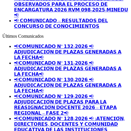
𝗢𝗕𝗦𝗘𝗥𝗩𝗔𝗗𝗢𝗦 𝗣𝗔𝗥𝗔 𝗘𝗟 𝗣𝗥𝗢𝗖𝗘𝗦𝗢 𝗗𝗘
𝗘𝗡𝗖𝗔𝗥𝗚𝗔𝗧𝗨𝗥𝗔 𝟮𝟬𝟮𝟲 𝗥𝗩𝗠 𝟬𝟵𝟴-𝟮𝟬𝟮𝟱-𝗠𝗜𝗡𝗘𝗗𝗨
📢
📢 𝗖𝗢𝗠𝗨𝗡𝗜𝗖𝗔𝗗𝗢 – 𝗥𝗘𝗦𝗨𝗟𝗧𝗔𝗗𝗢𝗦 𝗗𝗘𝗟
𝗖𝗢𝗡𝗖𝗨𝗥𝗦𝗢 𝗗𝗘 𝗖𝗢𝗡𝗢𝗖𝗜𝗠𝗜𝗘𝗡𝗧𝗢𝗦
Últimos Comunicados
📢𝗖𝗢𝗠𝗨𝗡𝗜𝗖𝗔𝗗𝗢 𝗡° 𝟭𝟯𝟮-𝟮𝟬𝟮𝟲 📢
𝗔𝗗𝗝𝗨𝗗𝗜𝗖𝗔𝗖𝗜𝗢́𝗡 𝗗𝗘 𝗣𝗟𝗔𝗭𝗔𝗦 𝗚𝗘𝗡𝗘𝗥𝗔𝗗𝗔𝗦 𝗔
𝗟𝗔 𝗙𝗘𝗖𝗛𝗔📢
📢𝗖𝗢𝗠𝗨𝗡𝗜𝗖𝗔𝗗𝗢 𝗡° 𝟭𝟯𝟭-𝟮𝟬𝟮𝟲 📢
𝗔𝗗𝗝𝗨𝗗𝗜𝗖𝗔𝗖𝗜𝗢́𝗡 𝗗𝗘 𝗣𝗟𝗔𝗭𝗔𝗦 𝗚𝗘𝗡𝗘𝗥𝗔𝗗𝗔𝗦 𝗔
𝗟𝗔 𝗙𝗘𝗖𝗛𝗔📢
📢𝗖𝗢𝗠𝗨𝗡𝗜𝗖𝗔𝗗𝗢 𝗡° 𝟭𝟯𝟬-𝟮𝟬𝟮𝟲 📢
𝗔𝗗𝗝𝗨𝗗𝗜𝗖𝗔𝗖𝗜𝗢́𝗡 𝗗𝗘 𝗣𝗟𝗔𝗭𝗔𝗦 𝗚𝗘𝗡𝗘𝗥𝗔𝗗𝗔𝗦 𝗔
𝗟𝗔 𝗙𝗘𝗖𝗛𝗔📢
📢𝗖𝗢𝗠𝗨𝗡𝗜𝗖𝗔𝗗𝗢 𝗡° 𝟭𝟮𝟵-𝟮𝟬𝟮𝟲 📢
𝗔𝗗𝗝𝗨𝗗𝗜𝗖𝗔𝗖𝗜𝗢́𝗡 𝗗𝗘 𝗣𝗟𝗔𝗭𝗔𝗦 𝗣𝗔𝗥𝗔 𝗟𝗔
𝗥𝗘𝗔𝗦𝗜𝗚𝗡𝗔𝗖𝗜𝗢́𝗡 𝗗𝗢𝗖𝗘𝗡𝗧𝗘 𝟮𝟬𝟮𝟲 – 𝗘𝗧𝗔𝗣𝗔
𝗥𝗘𝗚𝗜𝗢𝗡𝗔𝗟 – 𝗙𝗔𝗦𝗘 𝟮📢
📢𝗖𝗢𝗠𝗨𝗡𝗜𝗖𝗔𝗗𝗢 𝗡° 𝟭𝟮𝟴-𝟮𝟬𝟮𝟲 📢 ¡𝗔𝗧𝗘𝗡𝗖𝗜𝗢́𝗡,
𝗗𝗜𝗥𝗘𝗖𝗧𝗢𝗥𝗘𝗦, 𝗗𝗢𝗖𝗘𝗡𝗧𝗘𝗦 𝗬 𝗖𝗢𝗠𝗨𝗡𝗜𝗗𝗔𝗗
𝗘𝗗𝗨𝗖𝗔𝗧𝗜𝗩𝗔 𝗗𝗘 𝗟𝗔𝗦 𝗜𝗡𝗦𝗧𝗜𝗧𝗨𝗖𝗜𝗢𝗡𝗘𝗦