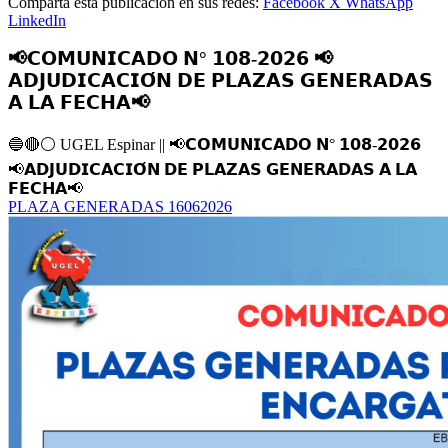
Comparta esta publicación en sus redes:
Facebook
X
WhatsApp
LinkedIn
📢𝗖𝗢𝗠𝗨𝗡𝗜𝗖𝗔𝗗𝗢 𝗡° 𝟭𝟬𝟴-𝟮𝟬𝟮𝟲 📢
𝗔𝗗𝗝𝗨𝗗𝗜𝗖𝗔𝗖𝗜𝗢́𝗡 𝗗𝗘 𝗣𝗟𝗔𝗭𝗔𝗦 𝗚𝗘𝗡𝗘𝗥𝗔𝗗𝗔𝗦
𝗔 𝗟𝗔 𝗙𝗘𝗖𝗛𝗔📢
🔵
🔴
⚪️
UGEL Espinar ||
📢
𝗖𝗢𝗠𝗨𝗡𝗜𝗖𝗔𝗗𝗢 𝗡° 𝟭𝟬𝟴-𝟮𝟬𝟮𝟲
📢
𝗔𝗗𝗝𝗨𝗗𝗜𝗖𝗔𝗖𝗜𝗢́𝗡 𝗗𝗘 𝗣𝗟𝗔𝗭𝗔𝗦 𝗚𝗘𝗡𝗘𝗥𝗔𝗗𝗔𝗦 𝗔 𝗟𝗔
𝗙𝗘𝗖𝗛𝗔
📢
PLAZA GENERADAS 16062026