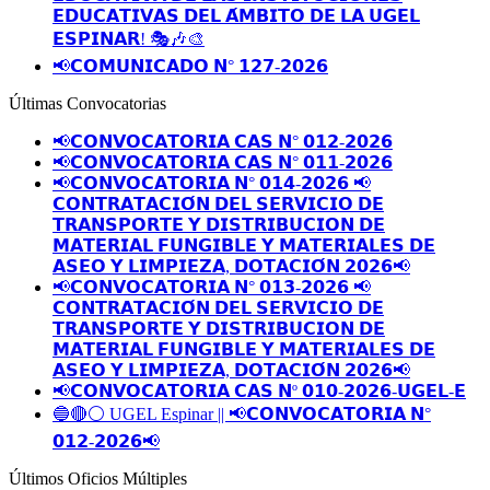
𝗘𝗗𝗨𝗖𝗔𝗧𝗜𝗩𝗔𝗦 𝗗𝗘𝗟 𝗔́𝗠𝗕𝗜𝗧𝗢 𝗗𝗘 𝗟𝗔 𝗨𝗚𝗘𝗟
𝗘𝗦𝗣𝗜𝗡𝗔𝗥! 🎭🎶🎨
📢𝗖𝗢𝗠𝗨𝗡𝗜𝗖𝗔𝗗𝗢 𝗡° 𝟭𝟮𝟳-𝟮𝟬𝟮𝟲
Últimas Convocatorias
📢𝗖𝗢𝗡𝗩𝗢𝗖𝗔𝗧𝗢𝗥𝗜𝗔 𝗖𝗔𝗦 𝗡° 𝟬𝟭𝟮-𝟮𝟬𝟮𝟲
📢𝗖𝗢𝗡𝗩𝗢𝗖𝗔𝗧𝗢𝗥𝗜𝗔 𝗖𝗔𝗦 𝗡° 𝟬𝟭𝟭-𝟮𝟬𝟮𝟲
📢𝗖𝗢𝗡𝗩𝗢𝗖𝗔𝗧𝗢𝗥𝗜𝗔 𝗡° 𝟬𝟭𝟰-𝟮𝟬𝟮𝟲 📢
𝗖𝗢𝗡𝗧𝗥𝗔𝗧𝗔𝗖𝗜𝗢́𝗡 𝗗𝗘𝗟 𝗦𝗘𝗥𝗩𝗜𝗖𝗜𝗢 𝗗𝗘
𝗧𝗥𝗔𝗡𝗦𝗣𝗢𝗥𝗧𝗘 𝗬 𝗗𝗜𝗦𝗧𝗥𝗜𝗕𝗨𝗖𝗜𝗢𝗡 𝗗𝗘
𝗠𝗔𝗧𝗘𝗥𝗜𝗔𝗟 𝗙𝗨𝗡𝗚𝗜𝗕𝗟𝗘 𝗬 𝗠𝗔𝗧𝗘𝗥𝗜𝗔𝗟𝗘𝗦 𝗗𝗘
𝗔𝗦𝗘𝗢 𝗬 𝗟𝗜𝗠𝗣𝗜𝗘𝗭𝗔, 𝗗𝗢𝗧𝗔𝗖𝗜𝗢́𝗡 𝟮𝟬𝟮𝟲📢
📢𝗖𝗢𝗡𝗩𝗢𝗖𝗔𝗧𝗢𝗥𝗜𝗔 𝗡° 𝟬𝟭𝟯-𝟮𝟬𝟮𝟲 📢
𝗖𝗢𝗡𝗧𝗥𝗔𝗧𝗔𝗖𝗜𝗢́𝗡 𝗗𝗘𝗟 𝗦𝗘𝗥𝗩𝗜𝗖𝗜𝗢 𝗗𝗘
𝗧𝗥𝗔𝗡𝗦𝗣𝗢𝗥𝗧𝗘 𝗬 𝗗𝗜𝗦𝗧𝗥𝗜𝗕𝗨𝗖𝗜𝗢𝗡 𝗗𝗘
𝗠𝗔𝗧𝗘𝗥𝗜𝗔𝗟 𝗙𝗨𝗡𝗚𝗜𝗕𝗟𝗘 𝗬 𝗠𝗔𝗧𝗘𝗥𝗜𝗔𝗟𝗘𝗦 𝗗𝗘
𝗔𝗦𝗘𝗢 𝗬 𝗟𝗜𝗠𝗣𝗜𝗘𝗭𝗔, 𝗗𝗢𝗧𝗔𝗖𝗜𝗢́𝗡 𝟮𝟬𝟮𝟲📢
📢𝗖𝗢𝗡𝗩𝗢𝗖𝗔𝗧𝗢𝗥𝗜𝗔 𝗖𝗔𝗦 𝗡º 𝟬𝟭𝟬-𝟮𝟬𝟮𝟲-𝗨𝗚𝗘𝗟-𝗘
🔵🔴⚪️ UGEL Espinar || 📢𝗖𝗢𝗡𝗩𝗢𝗖𝗔𝗧𝗢𝗥𝗜𝗔 𝗡°
𝟬𝟭𝟮-𝟮𝟬𝟮𝟲📢
Últimos Oficios Múltiples