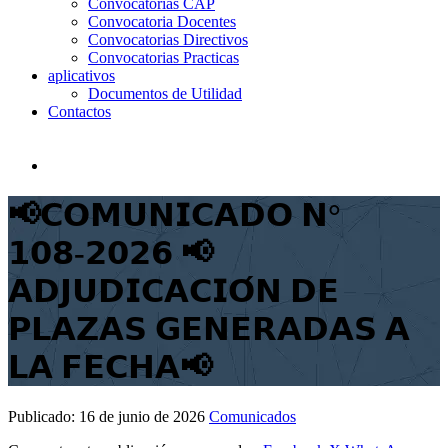
Convocatorias CAP
Convocatoria Docentes
Convocatorias Directivos
Convocatorias Practicas
aplicativos
Documentos de Utilidad
Contactos
📢𝗖𝗢𝗠𝗨𝗡𝗜𝗖𝗔𝗗𝗢 𝗡°
𝟭𝟬𝟴-𝟮𝟬𝟮𝟲 📢
𝗔𝗗𝗝𝗨𝗗𝗜𝗖𝗔𝗖𝗜𝗢́𝗡 𝗗𝗘
𝗣𝗟𝗔𝗭𝗔𝗦 𝗚𝗘𝗡𝗘𝗥𝗔𝗗𝗔𝗦 𝗔
𝗟𝗔 𝗙𝗘𝗖𝗛𝗔📢
Publicado:
16 de junio de 2026
Comunicados