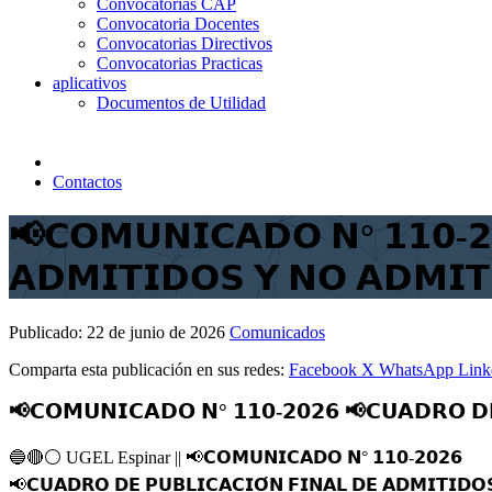
Convocatorias CAP
Convocatoria Docentes
Convocatorias Directivos
Convocatorias Practicas
aplicativos
Documentos de Utilidad
Contactos
📢𝗖𝗢𝗠𝗨𝗡𝗜𝗖𝗔𝗗𝗢 𝗡° 𝟭𝟭𝟬-𝟮
𝗔𝗗𝗠𝗜𝗧𝗜𝗗𝗢𝗦 𝗬 𝗡𝗢 𝗔𝗗𝗠𝗜
Publicado:
22 de junio de 2026
Comunicados
Comparta esta publicación en sus redes:
Facebook
X
WhatsApp
Link
📢𝗖𝗢𝗠𝗨𝗡𝗜𝗖𝗔𝗗𝗢 𝗡° 𝟭𝟭𝟬-𝟮𝟬𝟮𝟲 📢𝗖𝗨𝗔𝗗𝗥𝗢 𝗗𝗘
🔵
🔴
⚪️
UGEL Espinar ||
📢
𝗖𝗢𝗠𝗨𝗡𝗜𝗖𝗔𝗗𝗢 𝗡° 𝟭𝟭𝟬-𝟮𝟬𝟮𝟲
📢
𝗖𝗨𝗔𝗗𝗥𝗢 𝗗𝗘 𝗣𝗨𝗕𝗟𝗜𝗖𝗔𝗖𝗜𝗢́𝗡 𝗙𝗜𝗡𝗔𝗟 𝗗𝗘 𝗔𝗗𝗠𝗜𝗧𝗜𝗗𝗢