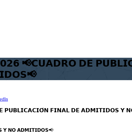
𝟮𝟲 📢𝗖𝗨𝗔𝗗𝗥𝗢 𝗗𝗘 𝗣𝗨𝗕𝗟𝗜𝗖
𝗜𝗗𝗢𝗦📢
edIn
 𝗣𝗨𝗕𝗟𝗜𝗖𝗔𝗖𝗜𝗢́𝗡 𝗙𝗜𝗡𝗔𝗟 𝗗𝗘 𝗔𝗗𝗠𝗜𝗧𝗜𝗗𝗢𝗦 𝗬 
𝗦 𝗬 𝗡𝗢 𝗔𝗗𝗠𝗜𝗧𝗜𝗗𝗢𝗦
📢