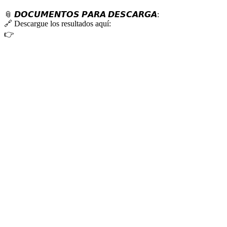
📎
𝘿𝙊𝘾𝙐𝙈𝙀𝙉𝙏𝙊𝙎 𝙋𝘼𝙍𝘼 𝘿𝙀𝙎𝘾𝘼𝙍𝙂𝘼:
🔗
Descargue los resultados aquí:
👉