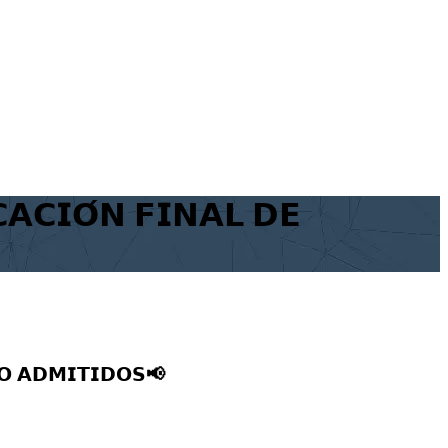
𝗖𝗜𝗢́𝗡 𝗙𝗜𝗡𝗔𝗟 𝗗𝗘
𝗢 𝗔𝗗𝗠𝗜𝗧𝗜𝗗𝗢𝗦📢