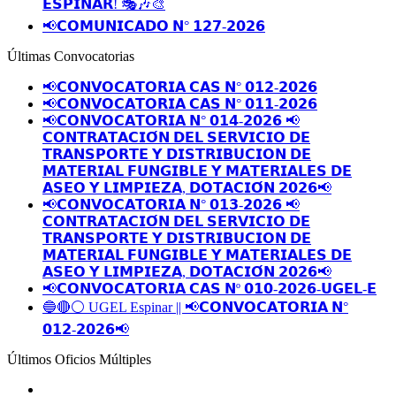
𝗘𝗦𝗣𝗜𝗡𝗔𝗥! 🎭🎶🎨
📢𝗖𝗢𝗠𝗨𝗡𝗜𝗖𝗔𝗗𝗢 𝗡° 𝟭𝟮𝟳-𝟮𝟬𝟮𝟲
Últimas Convocatorias
📢𝗖𝗢𝗡𝗩𝗢𝗖𝗔𝗧𝗢𝗥𝗜𝗔 𝗖𝗔𝗦 𝗡° 𝟬𝟭𝟮-𝟮𝟬𝟮𝟲
📢𝗖𝗢𝗡𝗩𝗢𝗖𝗔𝗧𝗢𝗥𝗜𝗔 𝗖𝗔𝗦 𝗡° 𝟬𝟭𝟭-𝟮𝟬𝟮𝟲
📢𝗖𝗢𝗡𝗩𝗢𝗖𝗔𝗧𝗢𝗥𝗜𝗔 𝗡° 𝟬𝟭𝟰-𝟮𝟬𝟮𝟲 📢
𝗖𝗢𝗡𝗧𝗥𝗔𝗧𝗔𝗖𝗜𝗢́𝗡 𝗗𝗘𝗟 𝗦𝗘𝗥𝗩𝗜𝗖𝗜𝗢 𝗗𝗘
𝗧𝗥𝗔𝗡𝗦𝗣𝗢𝗥𝗧𝗘 𝗬 𝗗𝗜𝗦𝗧𝗥𝗜𝗕𝗨𝗖𝗜𝗢𝗡 𝗗𝗘
𝗠𝗔𝗧𝗘𝗥𝗜𝗔𝗟 𝗙𝗨𝗡𝗚𝗜𝗕𝗟𝗘 𝗬 𝗠𝗔𝗧𝗘𝗥𝗜𝗔𝗟𝗘𝗦 𝗗𝗘
𝗔𝗦𝗘𝗢 𝗬 𝗟𝗜𝗠𝗣𝗜𝗘𝗭𝗔, 𝗗𝗢𝗧𝗔𝗖𝗜𝗢́𝗡 𝟮𝟬𝟮𝟲📢
📢𝗖𝗢𝗡𝗩𝗢𝗖𝗔𝗧𝗢𝗥𝗜𝗔 𝗡° 𝟬𝟭𝟯-𝟮𝟬𝟮𝟲 📢
𝗖𝗢𝗡𝗧𝗥𝗔𝗧𝗔𝗖𝗜𝗢́𝗡 𝗗𝗘𝗟 𝗦𝗘𝗥𝗩𝗜𝗖𝗜𝗢 𝗗𝗘
𝗧𝗥𝗔𝗡𝗦𝗣𝗢𝗥𝗧𝗘 𝗬 𝗗𝗜𝗦𝗧𝗥𝗜𝗕𝗨𝗖𝗜𝗢𝗡 𝗗𝗘
𝗠𝗔𝗧𝗘𝗥𝗜𝗔𝗟 𝗙𝗨𝗡𝗚𝗜𝗕𝗟𝗘 𝗬 𝗠𝗔𝗧𝗘𝗥𝗜𝗔𝗟𝗘𝗦 𝗗𝗘
𝗔𝗦𝗘𝗢 𝗬 𝗟𝗜𝗠𝗣𝗜𝗘𝗭𝗔, 𝗗𝗢𝗧𝗔𝗖𝗜𝗢́𝗡 𝟮𝟬𝟮𝟲📢
📢𝗖𝗢𝗡𝗩𝗢𝗖𝗔𝗧𝗢𝗥𝗜𝗔 𝗖𝗔𝗦 𝗡º 𝟬𝟭𝟬-𝟮𝟬𝟮𝟲-𝗨𝗚𝗘𝗟-𝗘
🔵🔴⚪️ UGEL Espinar || 📢𝗖𝗢𝗡𝗩𝗢𝗖𝗔𝗧𝗢𝗥𝗜𝗔 𝗡°
𝟬𝟭𝟮-𝟮𝟬𝟮𝟲📢
Últimos Oficios Múltiples