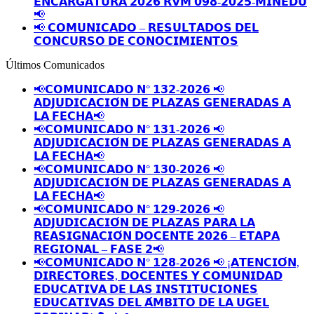
𝗘𝗡𝗖𝗔𝗥𝗚𝗔𝗧𝗨𝗥𝗔 𝟮𝟬𝟮𝟲 𝗥𝗩𝗠 𝟬𝟵𝟴-𝟮𝟬𝟮𝟱-𝗠𝗜𝗡𝗘𝗗𝗨
📢
📢 𝗖𝗢𝗠𝗨𝗡𝗜𝗖𝗔𝗗𝗢 – 𝗥𝗘𝗦𝗨𝗟𝗧𝗔𝗗𝗢𝗦 𝗗𝗘𝗟
𝗖𝗢𝗡𝗖𝗨𝗥𝗦𝗢 𝗗𝗘 𝗖𝗢𝗡𝗢𝗖𝗜𝗠𝗜𝗘𝗡𝗧𝗢𝗦
Últimos Comunicados
📢𝗖𝗢𝗠𝗨𝗡𝗜𝗖𝗔𝗗𝗢 𝗡° 𝟭𝟯𝟮-𝟮𝟬𝟮𝟲 📢
𝗔𝗗𝗝𝗨𝗗𝗜𝗖𝗔𝗖𝗜𝗢́𝗡 𝗗𝗘 𝗣𝗟𝗔𝗭𝗔𝗦 𝗚𝗘𝗡𝗘𝗥𝗔𝗗𝗔𝗦 𝗔
𝗟𝗔 𝗙𝗘𝗖𝗛𝗔📢
📢𝗖𝗢𝗠𝗨𝗡𝗜𝗖𝗔𝗗𝗢 𝗡° 𝟭𝟯𝟭-𝟮𝟬𝟮𝟲 📢
𝗔𝗗𝗝𝗨𝗗𝗜𝗖𝗔𝗖𝗜𝗢́𝗡 𝗗𝗘 𝗣𝗟𝗔𝗭𝗔𝗦 𝗚𝗘𝗡𝗘𝗥𝗔𝗗𝗔𝗦 𝗔
𝗟𝗔 𝗙𝗘𝗖𝗛𝗔📢
📢𝗖𝗢𝗠𝗨𝗡𝗜𝗖𝗔𝗗𝗢 𝗡° 𝟭𝟯𝟬-𝟮𝟬𝟮𝟲 📢
𝗔𝗗𝗝𝗨𝗗𝗜𝗖𝗔𝗖𝗜𝗢́𝗡 𝗗𝗘 𝗣𝗟𝗔𝗭𝗔𝗦 𝗚𝗘𝗡𝗘𝗥𝗔𝗗𝗔𝗦 𝗔
𝗟𝗔 𝗙𝗘𝗖𝗛𝗔📢
📢𝗖𝗢𝗠𝗨𝗡𝗜𝗖𝗔𝗗𝗢 𝗡° 𝟭𝟮𝟵-𝟮𝟬𝟮𝟲 📢
𝗔𝗗𝗝𝗨𝗗𝗜𝗖𝗔𝗖𝗜𝗢́𝗡 𝗗𝗘 𝗣𝗟𝗔𝗭𝗔𝗦 𝗣𝗔𝗥𝗔 𝗟𝗔
𝗥𝗘𝗔𝗦𝗜𝗚𝗡𝗔𝗖𝗜𝗢́𝗡 𝗗𝗢𝗖𝗘𝗡𝗧𝗘 𝟮𝟬𝟮𝟲 – 𝗘𝗧𝗔𝗣𝗔
𝗥𝗘𝗚𝗜𝗢𝗡𝗔𝗟 – 𝗙𝗔𝗦𝗘 𝟮📢
📢𝗖𝗢𝗠𝗨𝗡𝗜𝗖𝗔𝗗𝗢 𝗡° 𝟭𝟮𝟴-𝟮𝟬𝟮𝟲 📢 ¡𝗔𝗧𝗘𝗡𝗖𝗜𝗢́𝗡,
𝗗𝗜𝗥𝗘𝗖𝗧𝗢𝗥𝗘𝗦, 𝗗𝗢𝗖𝗘𝗡𝗧𝗘𝗦 𝗬 𝗖𝗢𝗠𝗨𝗡𝗜𝗗𝗔𝗗
𝗘𝗗𝗨𝗖𝗔𝗧𝗜𝗩𝗔 𝗗𝗘 𝗟𝗔𝗦 𝗜𝗡𝗦𝗧𝗜𝗧𝗨𝗖𝗜𝗢𝗡𝗘𝗦
𝗘𝗗𝗨𝗖𝗔𝗧𝗜𝗩𝗔𝗦 𝗗𝗘𝗟 𝗔́𝗠𝗕𝗜𝗧𝗢 𝗗𝗘 𝗟𝗔 𝗨𝗚𝗘𝗟