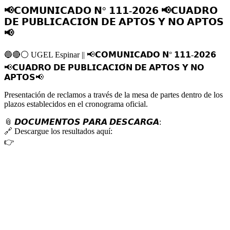
📢𝗖𝗢𝗠𝗨𝗡𝗜𝗖𝗔𝗗𝗢 𝗡° 𝟭𝟭𝟭-𝟮𝟬𝟮𝟲 📢𝗖𝗨𝗔𝗗𝗥𝗢
𝗗𝗘 𝗣𝗨𝗕𝗟𝗜𝗖𝗔𝗖𝗜𝗢́𝗡 𝗗𝗘 𝗔𝗣𝗧𝗢𝗦 𝗬 𝗡𝗢 𝗔𝗣𝗧𝗢𝗦
📢
🔵
🔴
⚪️
UGEL Espinar ||
📢
𝗖𝗢𝗠𝗨𝗡𝗜𝗖𝗔𝗗𝗢 𝗡° 𝟭𝟭𝟭-𝟮𝟬𝟮𝟲
📢
𝗖𝗨𝗔𝗗𝗥𝗢 𝗗𝗘 𝗣𝗨𝗕𝗟𝗜𝗖𝗔𝗖𝗜𝗢́𝗡 𝗗𝗘 𝗔𝗣𝗧𝗢𝗦 𝗬 𝗡𝗢
𝗔𝗣𝗧𝗢𝗦
📢
Presentación de reclamos a través de la mesa de partes dentro de los
plazos establecidos en el cronograma oficial.
📎
𝘿𝙊𝘾𝙐𝙈𝙀𝙉𝙏𝙊𝙎 𝙋𝘼𝙍𝘼 𝘿𝙀𝙎𝘾𝘼𝙍𝙂𝘼:
🔗
Descargue los resultados aquí:
👉