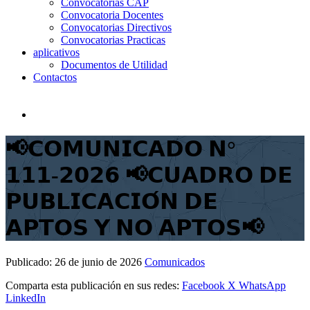
Convocatorias CAP
Convocatoria Docentes
Convocatorias Directivos
Convocatorias Practicas
aplicativos
Documentos de Utilidad
Contactos
📢𝗖𝗢𝗠𝗨𝗡𝗜𝗖𝗔𝗗𝗢 𝗡°
𝟭𝟭𝟭-𝟮𝟬𝟮𝟲 📢𝗖𝗨𝗔𝗗𝗥𝗢 𝗗𝗘
𝗣𝗨𝗕𝗟𝗜𝗖𝗔𝗖𝗜𝗢́𝗡 𝗗𝗘
𝗔𝗣𝗧𝗢𝗦 𝗬 𝗡𝗢 𝗔𝗣𝗧𝗢𝗦📢
Publicado:
26 de junio de 2026
Comunicados
Comparta esta publicación en sus redes:
Facebook
X
WhatsApp
LinkedIn