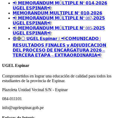
📢 𝗠𝗘𝗠𝗢𝗥𝗔́𝗡𝗗𝗨𝗠 𝗠Ú𝗟𝗧𝗜𝗣𝗟𝗘 𝗡° 𝟬𝟭𝟰-𝟮𝟬𝟮𝟲
𝗨𝗚𝗘𝗟 𝗘𝗦𝗣𝗜𝗡𝗔𝗥📢
𝗠𝗘𝗠𝗢𝗥𝗔𝗡𝗗𝗨𝗠 𝗠𝗨𝗟𝗧𝗜𝗣𝗟𝗘 𝗡° 𝟬𝟭𝟬-𝟮𝟬𝟮𝟲
📢 𝗠𝗘𝗠𝗢𝗥𝗔́𝗡𝗗𝗨𝗠 𝗠Ú𝗟𝗧𝗜𝗣𝗟𝗘 𝗡° 087-𝟮𝟬𝟮𝟱
𝗨𝗚𝗘𝗟 𝗘𝗦𝗣𝗜𝗡𝗔𝗥📢
📢 𝗠𝗘𝗠𝗢𝗥𝗔́𝗡𝗗𝗨𝗠 𝗠Ú𝗟𝗧𝗜𝗣𝗟𝗘 𝗡° 085-𝟮𝟬𝟮𝟱
𝗨𝗚𝗘𝗟 𝗘𝗦𝗣𝗜𝗡𝗔𝗥📢
🔵🔴⚪️ 𝗨𝗚𝗘𝗟 𝗘𝘀𝗽𝗶𝗻𝗮𝗿 || 📢𝗖𝗢𝗠𝗨𝗡𝗜𝗖𝗔𝗗𝗢 |
𝗥𝗘𝗦𝗨𝗟𝗧𝗔𝗗𝗢𝗦 𝗙𝗜𝗡𝗔𝗟𝗘𝗦 𝘆 𝗔𝗗𝗝𝗨𝗗𝗜𝗖𝗔𝗖𝗜𝗢𝗡
𝗗𝗘𝗟 𝗣𝗥𝗢𝗖𝗘𝗦𝗢 𝗗𝗘 𝗘𝗡𝗖𝗔𝗥𝗚𝗔𝗧𝗨𝗥𝗔 𝟮𝟬𝟮𝟲 –
𝗧𝗘𝗥𝗖𝗘𝗥𝗔 𝗘𝗧𝗔𝗣𝗔 – 𝗘𝗫𝗧𝗥𝗔𝗢𝗥𝗗𝗜𝗡𝗔𝗥𝗜𝗔📢
UGEL Espinar
Comprometidos en lograr una educación de calidad para todos los
estudiantes de la provincia de Espinar.
Plazoleta Unidad Vecinal S/N - Espinar
084-011101
info@ugelespinar.gob.pe
Enlaces de Interés