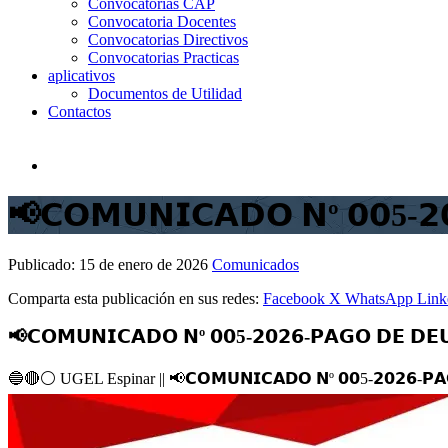
Convocatorias CAP
Convocatoria Docentes
Convocatorias Directivos
Convocatorias Practicas
aplicativos
Documentos de Utilidad
Contactos
📢𝗖𝗢𝗠𝗨𝗡𝗜𝗖𝗔𝗗𝗢 𝗡º 𝟬𝟬5-𝟮
Publicado:
15 de enero de 2026
Comunicados
Comparta esta publicación en sus redes:
Facebook
X
WhatsApp
Link
📢𝗖𝗢𝗠𝗨𝗡𝗜𝗖𝗔𝗗𝗢 𝗡º 𝟬𝟬5-𝟮𝟬𝟮𝟲-𝗣𝗔𝗚𝗢 𝗗𝗘 𝗗𝗘
🔵
🔴
⚪️
UGEL Espinar ||
📢
𝗖𝗢𝗠𝗨𝗡𝗜𝗖𝗔𝗗𝗢 𝗡º 𝟬𝟬5-𝟮𝟬𝟮𝟲-𝗣𝗔