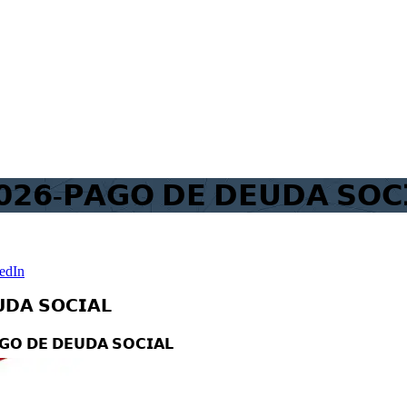
𝟮𝟲-𝗣𝗔𝗚𝗢 𝗗𝗘 𝗗𝗘𝗨𝗗𝗔 𝗦𝗢𝗖
edIn
𝗗𝗔 𝗦𝗢𝗖𝗜𝗔𝗟
𝗚𝗢 𝗗𝗘 𝗗𝗘𝗨𝗗𝗔 𝗦𝗢𝗖𝗜𝗔𝗟