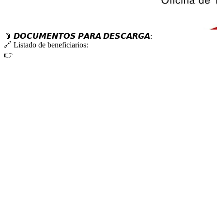
📎
𝘿𝙊𝘾𝙐𝙈𝙀𝙉𝙏𝙊𝙎 𝙋𝘼𝙍𝘼 𝘿𝙀𝙎𝘾𝘼𝙍𝙂𝘼:
🔗
Listado de beneficiarios:
👉