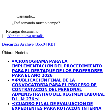
Cargando...
¿Está tomando mucho tiempo?
Recargar documento
|
Abrir en nueva pestaña
Descargar Archivo
[355.04 KB]
Últimas Noticias
📢𝗖𝗥𝗢𝗡𝗢𝗚𝗥𝗔𝗠𝗔 𝗣𝗔𝗥𝗔 𝗟𝗔
𝗜𝗠𝗣𝗟𝗘𝗠𝗘𝗡𝗧𝗔𝗖𝗜𝗢́𝗡 𝗗𝗘𝗟 𝗣𝗥𝗢𝗖𝗘𝗗𝗜𝗠𝗜𝗘𝗡𝗧𝗢
𝗣𝗔𝗥𝗔 𝗘𝗟 𝗗𝗘𝗦𝗧𝗔𝗤𝗨𝗘 𝗗𝗘 𝗟𝗢𝗦 𝗣𝗥𝗢𝗙𝗘𝗦𝗢𝗥𝗘𝗦
𝗣𝗔𝗥𝗔 𝗘𝗟 𝗔𝗡̃𝗢 𝟮𝟬𝟮𝟲
📢𝗣𝗨𝗕𝗟𝗜𝗖𝗔𝗖𝗜𝗢́𝗡 𝗙𝗜𝗡𝗔𝗟 𝗗𝗘 𝗟𝗔
𝗖𝗢𝗡𝗩𝗢𝗖𝗔𝗧𝗢𝗥𝗜𝗔 𝗣𝗔𝗥𝗔 𝗘𝗟 𝗣𝗥𝗢𝗖𝗘𝗦𝗢 𝗗𝗘
𝗖𝗢𝗡𝗧𝗥𝗔𝗧𝗔𝗖𝗜𝗢𝗡 𝗗𝗘𝗟 𝗣𝗘𝗥𝗦𝗢𝗡𝗔𝗟
𝗔𝗗𝗠𝗜𝗡𝗜𝗦𝗧𝗥𝗔𝗧𝗜𝗩𝗢 𝗗𝗘𝗟 𝗥𝗘𝗚𝗜𝗠𝗘𝗡 𝗟𝗔𝗕𝗢𝗥𝗔𝗟
𝗗.𝗟. 𝗡º 𝟮𝟳𝟲 📢
📢𝗖𝗨𝗔𝗗𝗥𝗢 𝗙𝗜𝗡𝗔𝗟 𝗗𝗘 𝗘𝗩𝗔𝗟𝗨𝗔𝗖𝗜𝗢́𝗡 𝗗𝗘
𝗘𝗫𝗣𝗘𝗗𝗜𝗘𝗡𝗧𝗘𝗦 𝗣𝗔𝗥𝗔 𝗥𝗢𝗧𝗔𝗖𝗜𝗢́𝗡 𝗜𝗡𝗧𝗘𝗥𝗡𝗔