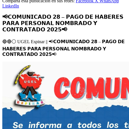
Comparta esta publicación en sus redes:
Facebook
X
WhatsApp
LinkedIn
📢𝗖𝗢𝗠𝗨𝗡𝗜𝗖𝗔𝗗𝗢 𝟮𝟴 – 𝗣𝗔𝗚𝗢 𝗗𝗘 𝗛𝗔𝗕𝗘𝗥𝗘𝗦
𝗣𝗔𝗥𝗔 𝗣𝗘𝗥𝗦𝗢𝗡𝗔𝗟 𝗡𝗢𝗠𝗕𝗥𝗔𝗗𝗢 𝗬
𝗖𝗢𝗡𝗧𝗥𝗔𝗧𝗔𝗗𝗢 𝟮𝟬𝟮𝟱📢
🔵
🔴
⚪️
UGEL Espinar ||
📢
𝗖𝗢𝗠𝗨𝗡𝗜𝗖𝗔𝗗𝗢 𝟮𝟴 – 𝗣𝗔𝗚𝗢 𝗗𝗘
𝗛𝗔𝗕𝗘𝗥𝗘𝗦 𝗣𝗔𝗥𝗔 𝗣𝗘𝗥𝗦𝗢𝗡𝗔𝗟 𝗡𝗢𝗠𝗕𝗥𝗔𝗗𝗢 𝗬
𝗖𝗢𝗡𝗧𝗥𝗔𝗧𝗔𝗗𝗢 𝟮𝟬𝟮𝟱
📢