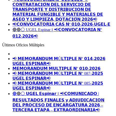
𝗖𝗢𝗡𝗧𝗥𝗔𝗧𝗔𝗖𝗜𝗢́𝗡 𝗗𝗘𝗟 𝗦𝗘𝗥𝗩𝗜𝗖𝗜𝗢 𝗗𝗘
𝗧𝗥𝗔𝗡𝗦𝗣𝗢𝗥𝗧𝗘 𝗬 𝗗𝗜𝗦𝗧𝗥𝗜𝗕𝗨𝗖𝗜𝗢𝗡 𝗗𝗘
𝗠𝗔𝗧𝗘𝗥𝗜𝗔𝗟 𝗙𝗨𝗡𝗚𝗜𝗕𝗟𝗘 𝗬 𝗠𝗔𝗧𝗘𝗥𝗜𝗔𝗟𝗘𝗦 𝗗𝗘
𝗔𝗦𝗘𝗢 𝗬 𝗟𝗜𝗠𝗣𝗜𝗘𝗭𝗔, 𝗗𝗢𝗧𝗔𝗖𝗜𝗢́𝗡 𝟮𝟬𝟮𝟲📢
📢𝗖𝗢𝗡𝗩𝗢𝗖𝗔𝗧𝗢𝗥𝗜𝗔 𝗖𝗔𝗦 𝗡º 𝟬𝟭𝟬-𝟮𝟬𝟮𝟲-𝗨𝗚𝗘𝗟-𝗘
🔵🔴⚪️ UGEL Espinar || 📢𝗖𝗢𝗡𝗩𝗢𝗖𝗔𝗧𝗢𝗥𝗜𝗔 𝗡°
𝟬𝟭𝟮-𝟮𝟬𝟮𝟲📢
Últimos Oficios Múltiples
📢 𝗠𝗘𝗠𝗢𝗥𝗔́𝗡𝗗𝗨𝗠 𝗠Ú𝗟𝗧𝗜𝗣𝗟𝗘 𝗡° 𝟬𝟭𝟰-𝟮𝟬𝟮𝟲
𝗨𝗚𝗘𝗟 𝗘𝗦𝗣𝗜𝗡𝗔𝗥📢
𝗠𝗘𝗠𝗢𝗥𝗔𝗡𝗗𝗨𝗠 𝗠𝗨𝗟𝗧𝗜𝗣𝗟𝗘 𝗡° 𝟬𝟭𝟬-𝟮𝟬𝟮𝟲
📢 𝗠𝗘𝗠𝗢𝗥𝗔́𝗡𝗗𝗨𝗠 𝗠Ú𝗟𝗧𝗜𝗣𝗟𝗘 𝗡° 087-𝟮𝟬𝟮𝟱
𝗨𝗚𝗘𝗟 𝗘𝗦𝗣𝗜𝗡𝗔𝗥📢
📢 𝗠𝗘𝗠𝗢𝗥𝗔́𝗡𝗗𝗨𝗠 𝗠Ú𝗟𝗧𝗜𝗣𝗟𝗘 𝗡° 085-𝟮𝟬𝟮𝟱
𝗨𝗚𝗘𝗟 𝗘𝗦𝗣𝗜𝗡𝗔𝗥📢
🔵🔴⚪️ 𝗨𝗚𝗘𝗟 𝗘𝘀𝗽𝗶𝗻𝗮𝗿 || 📢𝗖𝗢𝗠𝗨𝗡𝗜𝗖𝗔𝗗𝗢 |
𝗥𝗘𝗦𝗨𝗟𝗧𝗔𝗗𝗢𝗦 𝗙𝗜𝗡𝗔𝗟𝗘𝗦 𝘆 𝗔𝗗𝗝𝗨𝗗𝗜𝗖𝗔𝗖𝗜𝗢𝗡
𝗗𝗘𝗟 𝗣𝗥𝗢𝗖𝗘𝗦𝗢 𝗗𝗘 𝗘𝗡𝗖𝗔𝗥𝗚𝗔𝗧𝗨𝗥𝗔 𝟮𝟬𝟮𝟲 –
𝗧𝗘𝗥𝗖𝗘𝗥𝗔 𝗘𝗧𝗔𝗣𝗔 – 𝗘𝗫𝗧𝗥𝗔𝗢𝗥𝗗𝗜𝗡𝗔𝗥𝗜𝗔📢