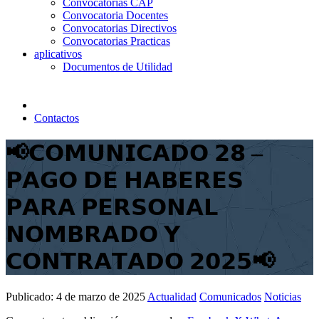
Convocatorias CAP
Convocatoria Docentes
Convocatorias Directivos
Convocatorias Practicas
aplicativos
Documentos de Utilidad
Contactos
📢𝗖𝗢𝗠𝗨𝗡𝗜𝗖𝗔𝗗𝗢 𝟮𝟴 –
𝗣𝗔𝗚𝗢 𝗗𝗘 𝗛𝗔𝗕𝗘𝗥𝗘𝗦
𝗣𝗔𝗥𝗔 𝗣𝗘𝗥𝗦𝗢𝗡𝗔𝗟
𝗡𝗢𝗠𝗕𝗥𝗔𝗗𝗢 𝗬
𝗖𝗢𝗡𝗧𝗥𝗔𝗧𝗔𝗗𝗢 𝟮𝟬𝟮𝟱📢
Publicado:
4 de marzo de 2025
Actualidad
Comunicados
Noticias