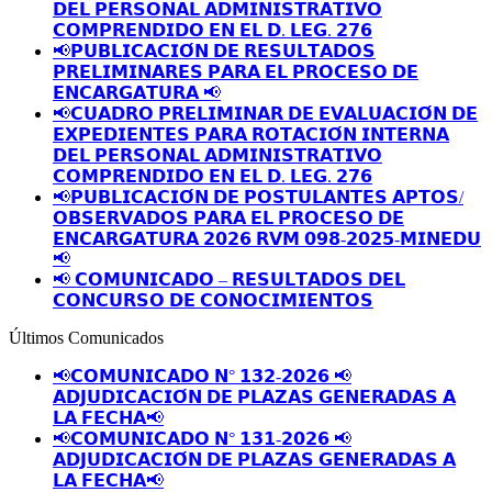
𝗗𝗘𝗟 𝗣𝗘𝗥𝗦𝗢𝗡𝗔𝗟 𝗔𝗗𝗠𝗜𝗡𝗜𝗦𝗧𝗥𝗔𝗧𝗜𝗩𝗢
𝗖𝗢𝗠𝗣𝗥𝗘𝗡𝗗𝗜𝗗𝗢 𝗘𝗡 𝗘𝗟 𝗗. 𝗟𝗘𝗚. 𝟮𝟳𝟲
📢𝗣𝗨𝗕𝗟𝗜𝗖𝗔𝗖𝗜𝗢́𝗡 𝗗𝗘 𝗥𝗘𝗦𝗨𝗟𝗧𝗔𝗗𝗢𝗦
𝗣𝗥𝗘𝗟𝗜𝗠𝗜𝗡𝗔𝗥𝗘𝗦 𝗣𝗔𝗥𝗔 𝗘𝗟 𝗣𝗥𝗢𝗖𝗘𝗦𝗢 𝗗𝗘
𝗘𝗡𝗖𝗔𝗥𝗚𝗔𝗧𝗨𝗥𝗔 📢
📢𝗖𝗨𝗔𝗗𝗥𝗢 𝗣𝗥𝗘𝗟𝗜𝗠𝗜𝗡𝗔𝗥 𝗗𝗘 𝗘𝗩𝗔𝗟𝗨𝗔𝗖𝗜𝗢́𝗡 𝗗𝗘
𝗘𝗫𝗣𝗘𝗗𝗜𝗘𝗡𝗧𝗘𝗦 𝗣𝗔𝗥𝗔 𝗥𝗢𝗧𝗔𝗖𝗜𝗢́𝗡 𝗜𝗡𝗧𝗘𝗥𝗡𝗔
𝗗𝗘𝗟 𝗣𝗘𝗥𝗦𝗢𝗡𝗔𝗟 𝗔𝗗𝗠𝗜𝗡𝗜𝗦𝗧𝗥𝗔𝗧𝗜𝗩𝗢
𝗖𝗢𝗠𝗣𝗥𝗘𝗡𝗗𝗜𝗗𝗢 𝗘𝗡 𝗘𝗟 𝗗. 𝗟𝗘𝗚. 𝟮𝟳𝟲
📢𝗣𝗨𝗕𝗟𝗜𝗖𝗔𝗖𝗜𝗢́𝗡 𝗗𝗘 𝗣𝗢𝗦𝗧𝗨𝗟𝗔𝗡𝗧𝗘𝗦 𝗔𝗣𝗧𝗢𝗦/
𝗢𝗕𝗦𝗘𝗥𝗩𝗔𝗗𝗢𝗦 𝗣𝗔𝗥𝗔 𝗘𝗟 𝗣𝗥𝗢𝗖𝗘𝗦𝗢 𝗗𝗘
𝗘𝗡𝗖𝗔𝗥𝗚𝗔𝗧𝗨𝗥𝗔 𝟮𝟬𝟮𝟲 𝗥𝗩𝗠 𝟬𝟵𝟴-𝟮𝟬𝟮𝟱-𝗠𝗜𝗡𝗘𝗗𝗨
📢
📢 𝗖𝗢𝗠𝗨𝗡𝗜𝗖𝗔𝗗𝗢 – 𝗥𝗘𝗦𝗨𝗟𝗧𝗔𝗗𝗢𝗦 𝗗𝗘𝗟
𝗖𝗢𝗡𝗖𝗨𝗥𝗦𝗢 𝗗𝗘 𝗖𝗢𝗡𝗢𝗖𝗜𝗠𝗜𝗘𝗡𝗧𝗢𝗦
Últimos Comunicados
📢𝗖𝗢𝗠𝗨𝗡𝗜𝗖𝗔𝗗𝗢 𝗡° 𝟭𝟯𝟮-𝟮𝟬𝟮𝟲 📢
𝗔𝗗𝗝𝗨𝗗𝗜𝗖𝗔𝗖𝗜𝗢́𝗡 𝗗𝗘 𝗣𝗟𝗔𝗭𝗔𝗦 𝗚𝗘𝗡𝗘𝗥𝗔𝗗𝗔𝗦 𝗔
𝗟𝗔 𝗙𝗘𝗖𝗛𝗔📢
📢𝗖𝗢𝗠𝗨𝗡𝗜𝗖𝗔𝗗𝗢 𝗡° 𝟭𝟯𝟭-𝟮𝟬𝟮𝟲 📢
𝗔𝗗𝗝𝗨𝗗𝗜𝗖𝗔𝗖𝗜𝗢́𝗡 𝗗𝗘 𝗣𝗟𝗔𝗭𝗔𝗦 𝗚𝗘𝗡𝗘𝗥𝗔𝗗𝗔𝗦 𝗔
𝗟𝗔 𝗙𝗘𝗖𝗛𝗔📢