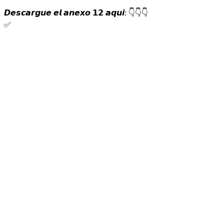
𝘿𝙚𝙨𝙘𝙖𝙧𝙜𝙪𝙚 𝙚𝙡 𝙖𝙣𝙚𝙭𝙤 𝟭𝟮 𝙖𝙦𝙪𝙞:
👇
👇
👇
✅