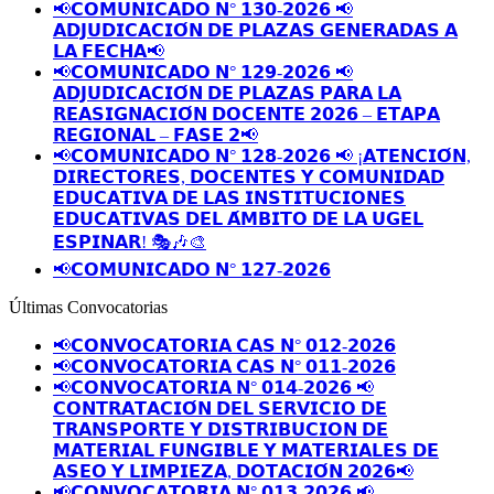
📢𝗖𝗢𝗠𝗨𝗡𝗜𝗖𝗔𝗗𝗢 𝗡° 𝟭𝟯𝟬-𝟮𝟬𝟮𝟲 📢
𝗔𝗗𝗝𝗨𝗗𝗜𝗖𝗔𝗖𝗜𝗢́𝗡 𝗗𝗘 𝗣𝗟𝗔𝗭𝗔𝗦 𝗚𝗘𝗡𝗘𝗥𝗔𝗗𝗔𝗦 𝗔
𝗟𝗔 𝗙𝗘𝗖𝗛𝗔📢
📢𝗖𝗢𝗠𝗨𝗡𝗜𝗖𝗔𝗗𝗢 𝗡° 𝟭𝟮𝟵-𝟮𝟬𝟮𝟲 📢
𝗔𝗗𝗝𝗨𝗗𝗜𝗖𝗔𝗖𝗜𝗢́𝗡 𝗗𝗘 𝗣𝗟𝗔𝗭𝗔𝗦 𝗣𝗔𝗥𝗔 𝗟𝗔
𝗥𝗘𝗔𝗦𝗜𝗚𝗡𝗔𝗖𝗜𝗢́𝗡 𝗗𝗢𝗖𝗘𝗡𝗧𝗘 𝟮𝟬𝟮𝟲 – 𝗘𝗧𝗔𝗣𝗔
𝗥𝗘𝗚𝗜𝗢𝗡𝗔𝗟 – 𝗙𝗔𝗦𝗘 𝟮📢
📢𝗖𝗢𝗠𝗨𝗡𝗜𝗖𝗔𝗗𝗢 𝗡° 𝟭𝟮𝟴-𝟮𝟬𝟮𝟲 📢 ¡𝗔𝗧𝗘𝗡𝗖𝗜𝗢́𝗡,
𝗗𝗜𝗥𝗘𝗖𝗧𝗢𝗥𝗘𝗦, 𝗗𝗢𝗖𝗘𝗡𝗧𝗘𝗦 𝗬 𝗖𝗢𝗠𝗨𝗡𝗜𝗗𝗔𝗗
𝗘𝗗𝗨𝗖𝗔𝗧𝗜𝗩𝗔 𝗗𝗘 𝗟𝗔𝗦 𝗜𝗡𝗦𝗧𝗜𝗧𝗨𝗖𝗜𝗢𝗡𝗘𝗦
𝗘𝗗𝗨𝗖𝗔𝗧𝗜𝗩𝗔𝗦 𝗗𝗘𝗟 𝗔́𝗠𝗕𝗜𝗧𝗢 𝗗𝗘 𝗟𝗔 𝗨𝗚𝗘𝗟
𝗘𝗦𝗣𝗜𝗡𝗔𝗥! 🎭🎶🎨
📢𝗖𝗢𝗠𝗨𝗡𝗜𝗖𝗔𝗗𝗢 𝗡° 𝟭𝟮𝟳-𝟮𝟬𝟮𝟲
Últimas Convocatorias
📢𝗖𝗢𝗡𝗩𝗢𝗖𝗔𝗧𝗢𝗥𝗜𝗔 𝗖𝗔𝗦 𝗡° 𝟬𝟭𝟮-𝟮𝟬𝟮𝟲
📢𝗖𝗢𝗡𝗩𝗢𝗖𝗔𝗧𝗢𝗥𝗜𝗔 𝗖𝗔𝗦 𝗡° 𝟬𝟭𝟭-𝟮𝟬𝟮𝟲
📢𝗖𝗢𝗡𝗩𝗢𝗖𝗔𝗧𝗢𝗥𝗜𝗔 𝗡° 𝟬𝟭𝟰-𝟮𝟬𝟮𝟲 📢
𝗖𝗢𝗡𝗧𝗥𝗔𝗧𝗔𝗖𝗜𝗢́𝗡 𝗗𝗘𝗟 𝗦𝗘𝗥𝗩𝗜𝗖𝗜𝗢 𝗗𝗘
𝗧𝗥𝗔𝗡𝗦𝗣𝗢𝗥𝗧𝗘 𝗬 𝗗𝗜𝗦𝗧𝗥𝗜𝗕𝗨𝗖𝗜𝗢𝗡 𝗗𝗘
𝗠𝗔𝗧𝗘𝗥𝗜𝗔𝗟 𝗙𝗨𝗡𝗚𝗜𝗕𝗟𝗘 𝗬 𝗠𝗔𝗧𝗘𝗥𝗜𝗔𝗟𝗘𝗦 𝗗𝗘
𝗔𝗦𝗘𝗢 𝗬 𝗟𝗜𝗠𝗣𝗜𝗘𝗭𝗔, 𝗗𝗢𝗧𝗔𝗖𝗜𝗢́𝗡 𝟮𝟬𝟮𝟲📢
📢𝗖𝗢𝗡𝗩𝗢𝗖𝗔𝗧𝗢𝗥𝗜𝗔 𝗡° 𝟬𝟭𝟯-𝟮𝟬𝟮𝟲 📢