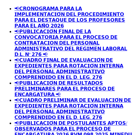
📢𝗖𝗥𝗢𝗡𝗢𝗚𝗥𝗔𝗠𝗔 𝗣𝗔𝗥𝗔 𝗟𝗔
𝗜𝗠𝗣𝗟𝗘𝗠𝗘𝗡𝗧𝗔𝗖𝗜𝗢́𝗡 𝗗𝗘𝗟 𝗣𝗥𝗢𝗖𝗘𝗗𝗜𝗠𝗜𝗘𝗡𝗧𝗢
𝗣𝗔𝗥𝗔 𝗘𝗟 𝗗𝗘𝗦𝗧𝗔𝗤𝗨𝗘 𝗗𝗘 𝗟𝗢𝗦 𝗣𝗥𝗢𝗙𝗘𝗦𝗢𝗥𝗘𝗦
𝗣𝗔𝗥𝗔 𝗘𝗟 𝗔𝗡̃𝗢 𝟮𝟬𝟮𝟲
📢𝗣𝗨𝗕𝗟𝗜𝗖𝗔𝗖𝗜𝗢́𝗡 𝗙𝗜𝗡𝗔𝗟 𝗗𝗘 𝗟𝗔
𝗖𝗢𝗡𝗩𝗢𝗖𝗔𝗧𝗢𝗥𝗜𝗔 𝗣𝗔𝗥𝗔 𝗘𝗟 𝗣𝗥𝗢𝗖𝗘𝗦𝗢 𝗗𝗘
𝗖𝗢𝗡𝗧𝗥𝗔𝗧𝗔𝗖𝗜𝗢𝗡 𝗗𝗘𝗟 𝗣𝗘𝗥𝗦𝗢𝗡𝗔𝗟
𝗔𝗗𝗠𝗜𝗡𝗜𝗦𝗧𝗥𝗔𝗧𝗜𝗩𝗢 𝗗𝗘𝗟 𝗥𝗘𝗚𝗜𝗠𝗘𝗡 𝗟𝗔𝗕𝗢𝗥𝗔𝗟
𝗗.𝗟. 𝗡º 𝟮𝟳𝟲 📢
📢𝗖𝗨𝗔𝗗𝗥𝗢 𝗙𝗜𝗡𝗔𝗟 𝗗𝗘 𝗘𝗩𝗔𝗟𝗨𝗔𝗖𝗜𝗢́𝗡 𝗗𝗘
𝗘𝗫𝗣𝗘𝗗𝗜𝗘𝗡𝗧𝗘𝗦 𝗣𝗔𝗥𝗔 𝗥𝗢𝗧𝗔𝗖𝗜𝗢́𝗡 𝗜𝗡𝗧𝗘𝗥𝗡𝗔
𝗗𝗘𝗟 𝗣𝗘𝗥𝗦𝗢𝗡𝗔𝗟 𝗔𝗗𝗠𝗜𝗡𝗜𝗦𝗧𝗥𝗔𝗧𝗜𝗩𝗢
𝗖𝗢𝗠𝗣𝗥𝗘𝗡𝗗𝗜𝗗𝗢 𝗘𝗡 𝗘𝗟 𝗗. 𝗟𝗘𝗚. 𝟮𝟳𝟲
📢𝗣𝗨𝗕𝗟𝗜𝗖𝗔𝗖𝗜𝗢́𝗡 𝗗𝗘 𝗥𝗘𝗦𝗨𝗟𝗧𝗔𝗗𝗢𝗦
𝗣𝗥𝗘𝗟𝗜𝗠𝗜𝗡𝗔𝗥𝗘𝗦 𝗣𝗔𝗥𝗔 𝗘𝗟 𝗣𝗥𝗢𝗖𝗘𝗦𝗢 𝗗𝗘
𝗘𝗡𝗖𝗔𝗥𝗚𝗔𝗧𝗨𝗥𝗔 📢
📢𝗖𝗨𝗔𝗗𝗥𝗢 𝗣𝗥𝗘𝗟𝗜𝗠𝗜𝗡𝗔𝗥 𝗗𝗘 𝗘𝗩𝗔𝗟𝗨𝗔𝗖𝗜𝗢́𝗡 𝗗𝗘
𝗘𝗫𝗣𝗘𝗗𝗜𝗘𝗡𝗧𝗘𝗦 𝗣𝗔𝗥𝗔 𝗥𝗢𝗧𝗔𝗖𝗜𝗢́𝗡 𝗜𝗡𝗧𝗘𝗥𝗡𝗔
𝗗𝗘𝗟 𝗣𝗘𝗥𝗦𝗢𝗡𝗔𝗟 𝗔𝗗𝗠𝗜𝗡𝗜𝗦𝗧𝗥𝗔𝗧𝗜𝗩𝗢
𝗖𝗢𝗠𝗣𝗥𝗘𝗡𝗗𝗜𝗗𝗢 𝗘𝗡 𝗘𝗟 𝗗. 𝗟𝗘𝗚. 𝟮𝟳𝟲
📢𝗣𝗨𝗕𝗟𝗜𝗖𝗔𝗖𝗜𝗢́𝗡 𝗗𝗘 𝗣𝗢𝗦𝗧𝗨𝗟𝗔𝗡𝗧𝗘𝗦 𝗔𝗣𝗧𝗢𝗦/
𝗢𝗕𝗦𝗘𝗥𝗩𝗔𝗗𝗢𝗦 𝗣𝗔𝗥𝗔 𝗘𝗟 𝗣𝗥𝗢𝗖𝗘𝗦𝗢 𝗗𝗘
𝗘𝗡𝗖𝗔𝗥𝗚𝗔𝗧𝗨𝗥𝗔 𝟮𝟬𝟮𝟲 𝗥𝗩𝗠 𝟬𝟵𝟴-𝟮𝟬𝟮𝟱-𝗠𝗜𝗡𝗘𝗗𝗨