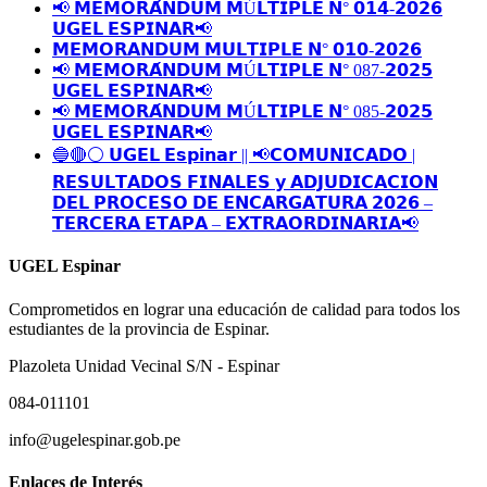
📢 𝗠𝗘𝗠𝗢𝗥𝗔́𝗡𝗗𝗨𝗠 𝗠Ú𝗟𝗧𝗜𝗣𝗟𝗘 𝗡° 𝟬𝟭𝟰-𝟮𝟬𝟮𝟲
𝗨𝗚𝗘𝗟 𝗘𝗦𝗣𝗜𝗡𝗔𝗥📢
𝗠𝗘𝗠𝗢𝗥𝗔𝗡𝗗𝗨𝗠 𝗠𝗨𝗟𝗧𝗜𝗣𝗟𝗘 𝗡° 𝟬𝟭𝟬-𝟮𝟬𝟮𝟲
📢 𝗠𝗘𝗠𝗢𝗥𝗔́𝗡𝗗𝗨𝗠 𝗠Ú𝗟𝗧𝗜𝗣𝗟𝗘 𝗡° 087-𝟮𝟬𝟮𝟱
𝗨𝗚𝗘𝗟 𝗘𝗦𝗣𝗜𝗡𝗔𝗥📢
📢 𝗠𝗘𝗠𝗢𝗥𝗔́𝗡𝗗𝗨𝗠 𝗠Ú𝗟𝗧𝗜𝗣𝗟𝗘 𝗡° 085-𝟮𝟬𝟮𝟱
𝗨𝗚𝗘𝗟 𝗘𝗦𝗣𝗜𝗡𝗔𝗥📢
🔵🔴⚪️ 𝗨𝗚𝗘𝗟 𝗘𝘀𝗽𝗶𝗻𝗮𝗿 || 📢𝗖𝗢𝗠𝗨𝗡𝗜𝗖𝗔𝗗𝗢 |
𝗥𝗘𝗦𝗨𝗟𝗧𝗔𝗗𝗢𝗦 𝗙𝗜𝗡𝗔𝗟𝗘𝗦 𝘆 𝗔𝗗𝗝𝗨𝗗𝗜𝗖𝗔𝗖𝗜𝗢𝗡
𝗗𝗘𝗟 𝗣𝗥𝗢𝗖𝗘𝗦𝗢 𝗗𝗘 𝗘𝗡𝗖𝗔𝗥𝗚𝗔𝗧𝗨𝗥𝗔 𝟮𝟬𝟮𝟲 –
𝗧𝗘𝗥𝗖𝗘𝗥𝗔 𝗘𝗧𝗔𝗣𝗔 – 𝗘𝗫𝗧𝗥𝗔𝗢𝗥𝗗𝗜𝗡𝗔𝗥𝗜𝗔📢
UGEL Espinar
Comprometidos en lograr una educación de calidad para todos los
estudiantes de la provincia de Espinar.
Plazoleta Unidad Vecinal S/N - Espinar
084-011101
info@ugelespinar.gob.pe
Enlaces de Interés