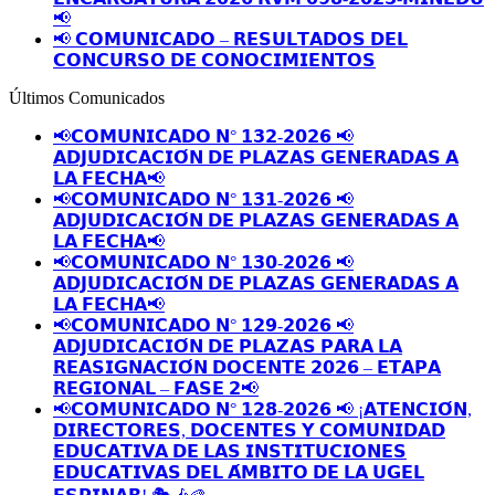
📢
📢 𝗖𝗢𝗠𝗨𝗡𝗜𝗖𝗔𝗗𝗢 – 𝗥𝗘𝗦𝗨𝗟𝗧𝗔𝗗𝗢𝗦 𝗗𝗘𝗟
𝗖𝗢𝗡𝗖𝗨𝗥𝗦𝗢 𝗗𝗘 𝗖𝗢𝗡𝗢𝗖𝗜𝗠𝗜𝗘𝗡𝗧𝗢𝗦
Últimos Comunicados
📢𝗖𝗢𝗠𝗨𝗡𝗜𝗖𝗔𝗗𝗢 𝗡° 𝟭𝟯𝟮-𝟮𝟬𝟮𝟲 📢
𝗔𝗗𝗝𝗨𝗗𝗜𝗖𝗔𝗖𝗜𝗢́𝗡 𝗗𝗘 𝗣𝗟𝗔𝗭𝗔𝗦 𝗚𝗘𝗡𝗘𝗥𝗔𝗗𝗔𝗦 𝗔
𝗟𝗔 𝗙𝗘𝗖𝗛𝗔📢
📢𝗖𝗢𝗠𝗨𝗡𝗜𝗖𝗔𝗗𝗢 𝗡° 𝟭𝟯𝟭-𝟮𝟬𝟮𝟲 📢
𝗔𝗗𝗝𝗨𝗗𝗜𝗖𝗔𝗖𝗜𝗢́𝗡 𝗗𝗘 𝗣𝗟𝗔𝗭𝗔𝗦 𝗚𝗘𝗡𝗘𝗥𝗔𝗗𝗔𝗦 𝗔
𝗟𝗔 𝗙𝗘𝗖𝗛𝗔📢
📢𝗖𝗢𝗠𝗨𝗡𝗜𝗖𝗔𝗗𝗢 𝗡° 𝟭𝟯𝟬-𝟮𝟬𝟮𝟲 📢
𝗔𝗗𝗝𝗨𝗗𝗜𝗖𝗔𝗖𝗜𝗢́𝗡 𝗗𝗘 𝗣𝗟𝗔𝗭𝗔𝗦 𝗚𝗘𝗡𝗘𝗥𝗔𝗗𝗔𝗦 𝗔
𝗟𝗔 𝗙𝗘𝗖𝗛𝗔📢
📢𝗖𝗢𝗠𝗨𝗡𝗜𝗖𝗔𝗗𝗢 𝗡° 𝟭𝟮𝟵-𝟮𝟬𝟮𝟲 📢
𝗔𝗗𝗝𝗨𝗗𝗜𝗖𝗔𝗖𝗜𝗢́𝗡 𝗗𝗘 𝗣𝗟𝗔𝗭𝗔𝗦 𝗣𝗔𝗥𝗔 𝗟𝗔
𝗥𝗘𝗔𝗦𝗜𝗚𝗡𝗔𝗖𝗜𝗢́𝗡 𝗗𝗢𝗖𝗘𝗡𝗧𝗘 𝟮𝟬𝟮𝟲 – 𝗘𝗧𝗔𝗣𝗔
𝗥𝗘𝗚𝗜𝗢𝗡𝗔𝗟 – 𝗙𝗔𝗦𝗘 𝟮📢
📢𝗖𝗢𝗠𝗨𝗡𝗜𝗖𝗔𝗗𝗢 𝗡° 𝟭𝟮𝟴-𝟮𝟬𝟮𝟲 📢 ¡𝗔𝗧𝗘𝗡𝗖𝗜𝗢́𝗡,
𝗗𝗜𝗥𝗘𝗖𝗧𝗢𝗥𝗘𝗦, 𝗗𝗢𝗖𝗘𝗡𝗧𝗘𝗦 𝗬 𝗖𝗢𝗠𝗨𝗡𝗜𝗗𝗔𝗗
𝗘𝗗𝗨𝗖𝗔𝗧𝗜𝗩𝗔 𝗗𝗘 𝗟𝗔𝗦 𝗜𝗡𝗦𝗧𝗜𝗧𝗨𝗖𝗜𝗢𝗡𝗘𝗦
𝗘𝗗𝗨𝗖𝗔𝗧𝗜𝗩𝗔𝗦 𝗗𝗘𝗟 𝗔́𝗠𝗕𝗜𝗧𝗢 𝗗𝗘 𝗟𝗔 𝗨𝗚𝗘𝗟