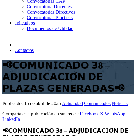
Convocatorias CAP
Convocatoria Docentes
Convocatorias Directivos
Convocatorias Practicas
aplicativos
Documentos de Utilidad
Contactos
📢𝗖𝗢𝗠𝗨𝗡𝗜𝗖𝗔𝗗𝗢 𝟯8 –
𝗔𝗗𝗝𝗨𝗗𝗜𝗖𝗔𝗖𝗜𝗢́𝗡 𝗗𝗘
𝗣𝗟𝗔𝗭𝗔𝗦 𝗚𝗘𝗡𝗘𝗥𝗔𝗗𝗔𝗦📢
Publicado:
15 de abril de 2025
Actualidad
Comunicados
Noticias
Comparta esta publicación en sus redes:
Facebook
X
WhatsApp
LinkedIn
📢𝗖𝗢𝗠𝗨𝗡𝗜𝗖𝗔𝗗𝗢 𝟯8 – 𝗔𝗗𝗝𝗨𝗗𝗜𝗖𝗔𝗖𝗜𝗢́𝗡 𝗗𝗘