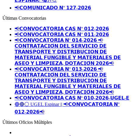
𝗘𝗦𝗣𝗜𝗡𝗔𝗥! 🎭🎶🎨
📢𝗖𝗢𝗠𝗨𝗡𝗜𝗖𝗔𝗗𝗢 𝗡° 𝟭𝟮𝟳-𝟮𝟬𝟮𝟲
Últimas Convocatorias
📢𝗖𝗢𝗡𝗩𝗢𝗖𝗔𝗧𝗢𝗥𝗜𝗔 𝗖𝗔𝗦 𝗡° 𝟬𝟭𝟮-𝟮𝟬𝟮𝟲
📢𝗖𝗢𝗡𝗩𝗢𝗖𝗔𝗧𝗢𝗥𝗜𝗔 𝗖𝗔𝗦 𝗡° 𝟬𝟭𝟭-𝟮𝟬𝟮𝟲
📢𝗖𝗢𝗡𝗩𝗢𝗖𝗔𝗧𝗢𝗥𝗜𝗔 𝗡° 𝟬𝟭𝟰-𝟮𝟬𝟮𝟲 📢
𝗖𝗢𝗡𝗧𝗥𝗔𝗧𝗔𝗖𝗜𝗢́𝗡 𝗗𝗘𝗟 𝗦𝗘𝗥𝗩𝗜𝗖𝗜𝗢 𝗗𝗘
𝗧𝗥𝗔𝗡𝗦𝗣𝗢𝗥𝗧𝗘 𝗬 𝗗𝗜𝗦𝗧𝗥𝗜𝗕𝗨𝗖𝗜𝗢𝗡 𝗗𝗘
𝗠𝗔𝗧𝗘𝗥𝗜𝗔𝗟 𝗙𝗨𝗡𝗚𝗜𝗕𝗟𝗘 𝗬 𝗠𝗔𝗧𝗘𝗥𝗜𝗔𝗟𝗘𝗦 𝗗𝗘
𝗔𝗦𝗘𝗢 𝗬 𝗟𝗜𝗠𝗣𝗜𝗘𝗭𝗔, 𝗗𝗢𝗧𝗔𝗖𝗜𝗢́𝗡 𝟮𝟬𝟮𝟲📢
📢𝗖𝗢𝗡𝗩𝗢𝗖𝗔𝗧𝗢𝗥𝗜𝗔 𝗡° 𝟬𝟭𝟯-𝟮𝟬𝟮𝟲 📢
𝗖𝗢𝗡𝗧𝗥𝗔𝗧𝗔𝗖𝗜𝗢́𝗡 𝗗𝗘𝗟 𝗦𝗘𝗥𝗩𝗜𝗖𝗜𝗢 𝗗𝗘
𝗧𝗥𝗔𝗡𝗦𝗣𝗢𝗥𝗧𝗘 𝗬 𝗗𝗜𝗦𝗧𝗥𝗜𝗕𝗨𝗖𝗜𝗢𝗡 𝗗𝗘
𝗠𝗔𝗧𝗘𝗥𝗜𝗔𝗟 𝗙𝗨𝗡𝗚𝗜𝗕𝗟𝗘 𝗬 𝗠𝗔𝗧𝗘𝗥𝗜𝗔𝗟𝗘𝗦 𝗗𝗘
𝗔𝗦𝗘𝗢 𝗬 𝗟𝗜𝗠𝗣𝗜𝗘𝗭𝗔, 𝗗𝗢𝗧𝗔𝗖𝗜𝗢́𝗡 𝟮𝟬𝟮𝟲📢
📢𝗖𝗢𝗡𝗩𝗢𝗖𝗔𝗧𝗢𝗥𝗜𝗔 𝗖𝗔𝗦 𝗡º 𝟬𝟭𝟬-𝟮𝟬𝟮𝟲-𝗨𝗚𝗘𝗟-𝗘
🔵🔴⚪️ UGEL Espinar || 📢𝗖𝗢𝗡𝗩𝗢𝗖𝗔𝗧𝗢𝗥𝗜𝗔 𝗡°
𝟬𝟭𝟮-𝟮𝟬𝟮𝟲📢
Últimos Oficios Múltiples