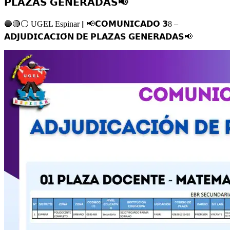
𝗣𝗟𝗔𝗭𝗔𝗦 𝗚𝗘𝗡𝗘𝗥𝗔𝗗𝗔𝗦📢
🔵
🔴
⚪️
UGEL Espinar ||
📢
𝗖𝗢𝗠𝗨𝗡𝗜𝗖𝗔𝗗𝗢 𝟯8 –
𝗔𝗗𝗝𝗨𝗗𝗜𝗖𝗔𝗖𝗜𝗢́𝗡 𝗗𝗘 𝗣𝗟𝗔𝗭𝗔𝗦 𝗚𝗘𝗡𝗘𝗥𝗔𝗗𝗔𝗦
📢