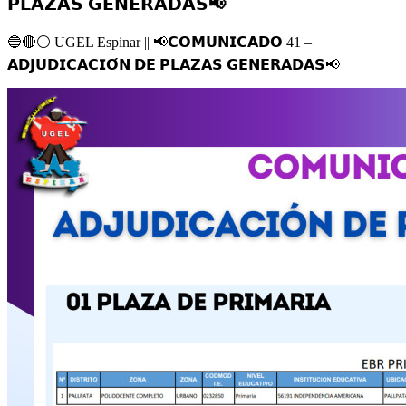
𝗣𝗟𝗔𝗭𝗔𝗦 𝗚𝗘𝗡𝗘𝗥𝗔𝗗𝗔𝗦📢
🔵
🔴
⚪️
UGEL Espinar ||
📢
𝗖𝗢𝗠𝗨𝗡𝗜𝗖𝗔𝗗𝗢 41 –
𝗔𝗗𝗝𝗨𝗗𝗜𝗖𝗔𝗖𝗜𝗢́𝗡 𝗗𝗘 𝗣𝗟𝗔𝗭𝗔𝗦 𝗚𝗘𝗡𝗘𝗥𝗔𝗗𝗔𝗦
📢