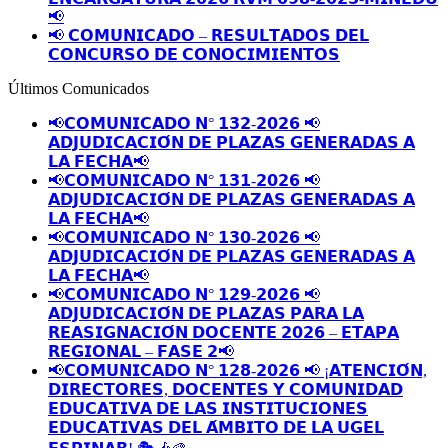
📢
📢 𝗖𝗢𝗠𝗨𝗡𝗜𝗖𝗔𝗗𝗢 – 𝗥𝗘𝗦𝗨𝗟𝗧𝗔𝗗𝗢𝗦 𝗗𝗘𝗟
𝗖𝗢𝗡𝗖𝗨𝗥𝗦𝗢 𝗗𝗘 𝗖𝗢𝗡𝗢𝗖𝗜𝗠𝗜𝗘𝗡𝗧𝗢𝗦
Últimos Comunicados
📢𝗖𝗢𝗠𝗨𝗡𝗜𝗖𝗔𝗗𝗢 𝗡° 𝟭𝟯𝟮-𝟮𝟬𝟮𝟲 📢
𝗔𝗗𝗝𝗨𝗗𝗜𝗖𝗔𝗖𝗜𝗢́𝗡 𝗗𝗘 𝗣𝗟𝗔𝗭𝗔𝗦 𝗚𝗘𝗡𝗘𝗥𝗔𝗗𝗔𝗦 𝗔
𝗟𝗔 𝗙𝗘𝗖𝗛𝗔📢
📢𝗖𝗢𝗠𝗨𝗡𝗜𝗖𝗔𝗗𝗢 𝗡° 𝟭𝟯𝟭-𝟮𝟬𝟮𝟲 📢
𝗔𝗗𝗝𝗨𝗗𝗜𝗖𝗔𝗖𝗜𝗢́𝗡 𝗗𝗘 𝗣𝗟𝗔𝗭𝗔𝗦 𝗚𝗘𝗡𝗘𝗥𝗔𝗗𝗔𝗦 𝗔
𝗟𝗔 𝗙𝗘𝗖𝗛𝗔📢
📢𝗖𝗢𝗠𝗨𝗡𝗜𝗖𝗔𝗗𝗢 𝗡° 𝟭𝟯𝟬-𝟮𝟬𝟮𝟲 📢
𝗔𝗗𝗝𝗨𝗗𝗜𝗖𝗔𝗖𝗜𝗢́𝗡 𝗗𝗘 𝗣𝗟𝗔𝗭𝗔𝗦 𝗚𝗘𝗡𝗘𝗥𝗔𝗗𝗔𝗦 𝗔
𝗟𝗔 𝗙𝗘𝗖𝗛𝗔📢
📢𝗖𝗢𝗠𝗨𝗡𝗜𝗖𝗔𝗗𝗢 𝗡° 𝟭𝟮𝟵-𝟮𝟬𝟮𝟲 📢
𝗔𝗗𝗝𝗨𝗗𝗜𝗖𝗔𝗖𝗜𝗢́𝗡 𝗗𝗘 𝗣𝗟𝗔𝗭𝗔𝗦 𝗣𝗔𝗥𝗔 𝗟𝗔
𝗥𝗘𝗔𝗦𝗜𝗚𝗡𝗔𝗖𝗜𝗢́𝗡 𝗗𝗢𝗖𝗘𝗡𝗧𝗘 𝟮𝟬𝟮𝟲 – 𝗘𝗧𝗔𝗣𝗔
𝗥𝗘𝗚𝗜𝗢𝗡𝗔𝗟 – 𝗙𝗔𝗦𝗘 𝟮📢
📢𝗖𝗢𝗠𝗨𝗡𝗜𝗖𝗔𝗗𝗢 𝗡° 𝟭𝟮𝟴-𝟮𝟬𝟮𝟲 📢 ¡𝗔𝗧𝗘𝗡𝗖𝗜𝗢́𝗡,
𝗗𝗜𝗥𝗘𝗖𝗧𝗢𝗥𝗘𝗦, 𝗗𝗢𝗖𝗘𝗡𝗧𝗘𝗦 𝗬 𝗖𝗢𝗠𝗨𝗡𝗜𝗗𝗔𝗗
𝗘𝗗𝗨𝗖𝗔𝗧𝗜𝗩𝗔 𝗗𝗘 𝗟𝗔𝗦 𝗜𝗡𝗦𝗧𝗜𝗧𝗨𝗖𝗜𝗢𝗡𝗘𝗦
𝗘𝗗𝗨𝗖𝗔𝗧𝗜𝗩𝗔𝗦 𝗗𝗘𝗟 𝗔́𝗠𝗕𝗜𝗧𝗢 𝗗𝗘 𝗟𝗔 𝗨𝗚𝗘𝗟