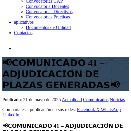
Convocatorias CAP
Convocatoria Docentes
Convocatorias Directivos
Convocatorias Practicas
aplicativos
Documentos de Utilidad
Contactos
📢𝗖𝗢𝗠𝗨𝗡𝗜𝗖𝗔𝗗𝗢 41 –
𝗔𝗗𝗝𝗨𝗗𝗜𝗖𝗔𝗖𝗜𝗢́𝗡 𝗗𝗘
𝗣𝗟𝗔𝗭𝗔𝗦 𝗚𝗘𝗡𝗘𝗥𝗔𝗗𝗔𝗦📢
Publicado:
21 de mayo de 2025
Actualidad
Comunicados
Noticias
Comparta esta publicación en sus redes:
Facebook
X
WhatsApp
LinkedIn
📢𝗖𝗢𝗠𝗨𝗡𝗜𝗖𝗔𝗗𝗢 41 – 𝗔𝗗𝗝𝗨𝗗𝗜𝗖𝗔𝗖𝗜𝗢́𝗡 𝗗𝗘