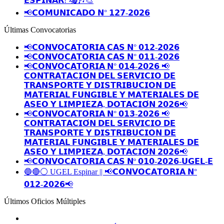
𝗘𝗦𝗣𝗜𝗡𝗔𝗥! 🎭🎶🎨
📢𝗖𝗢𝗠𝗨𝗡𝗜𝗖𝗔𝗗𝗢 𝗡° 𝟭𝟮𝟳-𝟮𝟬𝟮𝟲
Últimas Convocatorias
📢𝗖𝗢𝗡𝗩𝗢𝗖𝗔𝗧𝗢𝗥𝗜𝗔 𝗖𝗔𝗦 𝗡° 𝟬𝟭𝟮-𝟮𝟬𝟮𝟲
📢𝗖𝗢𝗡𝗩𝗢𝗖𝗔𝗧𝗢𝗥𝗜𝗔 𝗖𝗔𝗦 𝗡° 𝟬𝟭𝟭-𝟮𝟬𝟮𝟲
📢𝗖𝗢𝗡𝗩𝗢𝗖𝗔𝗧𝗢𝗥𝗜𝗔 𝗡° 𝟬𝟭𝟰-𝟮𝟬𝟮𝟲 📢
𝗖𝗢𝗡𝗧𝗥𝗔𝗧𝗔𝗖𝗜𝗢́𝗡 𝗗𝗘𝗟 𝗦𝗘𝗥𝗩𝗜𝗖𝗜𝗢 𝗗𝗘
𝗧𝗥𝗔𝗡𝗦𝗣𝗢𝗥𝗧𝗘 𝗬 𝗗𝗜𝗦𝗧𝗥𝗜𝗕𝗨𝗖𝗜𝗢𝗡 𝗗𝗘
𝗠𝗔𝗧𝗘𝗥𝗜𝗔𝗟 𝗙𝗨𝗡𝗚𝗜𝗕𝗟𝗘 𝗬 𝗠𝗔𝗧𝗘𝗥𝗜𝗔𝗟𝗘𝗦 𝗗𝗘
𝗔𝗦𝗘𝗢 𝗬 𝗟𝗜𝗠𝗣𝗜𝗘𝗭𝗔, 𝗗𝗢𝗧𝗔𝗖𝗜𝗢́𝗡 𝟮𝟬𝟮𝟲📢
📢𝗖𝗢𝗡𝗩𝗢𝗖𝗔𝗧𝗢𝗥𝗜𝗔 𝗡° 𝟬𝟭𝟯-𝟮𝟬𝟮𝟲 📢
𝗖𝗢𝗡𝗧𝗥𝗔𝗧𝗔𝗖𝗜𝗢́𝗡 𝗗𝗘𝗟 𝗦𝗘𝗥𝗩𝗜𝗖𝗜𝗢 𝗗𝗘
𝗧𝗥𝗔𝗡𝗦𝗣𝗢𝗥𝗧𝗘 𝗬 𝗗𝗜𝗦𝗧𝗥𝗜𝗕𝗨𝗖𝗜𝗢𝗡 𝗗𝗘
𝗠𝗔𝗧𝗘𝗥𝗜𝗔𝗟 𝗙𝗨𝗡𝗚𝗜𝗕𝗟𝗘 𝗬 𝗠𝗔𝗧𝗘𝗥𝗜𝗔𝗟𝗘𝗦 𝗗𝗘
𝗔𝗦𝗘𝗢 𝗬 𝗟𝗜𝗠𝗣𝗜𝗘𝗭𝗔, 𝗗𝗢𝗧𝗔𝗖𝗜𝗢́𝗡 𝟮𝟬𝟮𝟲📢
📢𝗖𝗢𝗡𝗩𝗢𝗖𝗔𝗧𝗢𝗥𝗜𝗔 𝗖𝗔𝗦 𝗡º 𝟬𝟭𝟬-𝟮𝟬𝟮𝟲-𝗨𝗚𝗘𝗟-𝗘
🔵🔴⚪️ UGEL Espinar || 📢𝗖𝗢𝗡𝗩𝗢𝗖𝗔𝗧𝗢𝗥𝗜𝗔 𝗡°
𝟬𝟭𝟮-𝟮𝟬𝟮𝟲📢
Últimos Oficios Múltiples