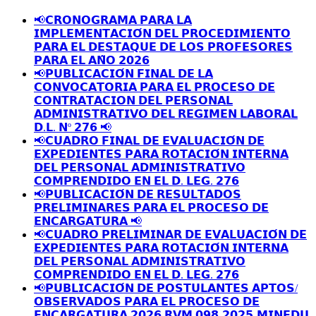
📢𝗖𝗥𝗢𝗡𝗢𝗚𝗥𝗔𝗠𝗔 𝗣𝗔𝗥𝗔 𝗟𝗔
𝗜𝗠𝗣𝗟𝗘𝗠𝗘𝗡𝗧𝗔𝗖𝗜𝗢́𝗡 𝗗𝗘𝗟 𝗣𝗥𝗢𝗖𝗘𝗗𝗜𝗠𝗜𝗘𝗡𝗧𝗢
𝗣𝗔𝗥𝗔 𝗘𝗟 𝗗𝗘𝗦𝗧𝗔𝗤𝗨𝗘 𝗗𝗘 𝗟𝗢𝗦 𝗣𝗥𝗢𝗙𝗘𝗦𝗢𝗥𝗘𝗦
𝗣𝗔𝗥𝗔 𝗘𝗟 𝗔𝗡̃𝗢 𝟮𝟬𝟮𝟲
📢𝗣𝗨𝗕𝗟𝗜𝗖𝗔𝗖𝗜𝗢́𝗡 𝗙𝗜𝗡𝗔𝗟 𝗗𝗘 𝗟𝗔
𝗖𝗢𝗡𝗩𝗢𝗖𝗔𝗧𝗢𝗥𝗜𝗔 𝗣𝗔𝗥𝗔 𝗘𝗟 𝗣𝗥𝗢𝗖𝗘𝗦𝗢 𝗗𝗘
𝗖𝗢𝗡𝗧𝗥𝗔𝗧𝗔𝗖𝗜𝗢𝗡 𝗗𝗘𝗟 𝗣𝗘𝗥𝗦𝗢𝗡𝗔𝗟
𝗔𝗗𝗠𝗜𝗡𝗜𝗦𝗧𝗥𝗔𝗧𝗜𝗩𝗢 𝗗𝗘𝗟 𝗥𝗘𝗚𝗜𝗠𝗘𝗡 𝗟𝗔𝗕𝗢𝗥𝗔𝗟
𝗗.𝗟. 𝗡º 𝟮𝟳𝟲 📢
📢𝗖𝗨𝗔𝗗𝗥𝗢 𝗙𝗜𝗡𝗔𝗟 𝗗𝗘 𝗘𝗩𝗔𝗟𝗨𝗔𝗖𝗜𝗢́𝗡 𝗗𝗘
𝗘𝗫𝗣𝗘𝗗𝗜𝗘𝗡𝗧𝗘𝗦 𝗣𝗔𝗥𝗔 𝗥𝗢𝗧𝗔𝗖𝗜𝗢́𝗡 𝗜𝗡𝗧𝗘𝗥𝗡𝗔
𝗗𝗘𝗟 𝗣𝗘𝗥𝗦𝗢𝗡𝗔𝗟 𝗔𝗗𝗠𝗜𝗡𝗜𝗦𝗧𝗥𝗔𝗧𝗜𝗩𝗢
𝗖𝗢𝗠𝗣𝗥𝗘𝗡𝗗𝗜𝗗𝗢 𝗘𝗡 𝗘𝗟 𝗗. 𝗟𝗘𝗚. 𝟮𝟳𝟲
📢𝗣𝗨𝗕𝗟𝗜𝗖𝗔𝗖𝗜𝗢́𝗡 𝗗𝗘 𝗥𝗘𝗦𝗨𝗟𝗧𝗔𝗗𝗢𝗦
𝗣𝗥𝗘𝗟𝗜𝗠𝗜𝗡𝗔𝗥𝗘𝗦 𝗣𝗔𝗥𝗔 𝗘𝗟 𝗣𝗥𝗢𝗖𝗘𝗦𝗢 𝗗𝗘
𝗘𝗡𝗖𝗔𝗥𝗚𝗔𝗧𝗨𝗥𝗔 📢
📢𝗖𝗨𝗔𝗗𝗥𝗢 𝗣𝗥𝗘𝗟𝗜𝗠𝗜𝗡𝗔𝗥 𝗗𝗘 𝗘𝗩𝗔𝗟𝗨𝗔𝗖𝗜𝗢́𝗡 𝗗𝗘
𝗘𝗫𝗣𝗘𝗗𝗜𝗘𝗡𝗧𝗘𝗦 𝗣𝗔𝗥𝗔 𝗥𝗢𝗧𝗔𝗖𝗜𝗢́𝗡 𝗜𝗡𝗧𝗘𝗥𝗡𝗔
𝗗𝗘𝗟 𝗣𝗘𝗥𝗦𝗢𝗡𝗔𝗟 𝗔𝗗𝗠𝗜𝗡𝗜𝗦𝗧𝗥𝗔𝗧𝗜𝗩𝗢
𝗖𝗢𝗠𝗣𝗥𝗘𝗡𝗗𝗜𝗗𝗢 𝗘𝗡 𝗘𝗟 𝗗. 𝗟𝗘𝗚. 𝟮𝟳𝟲
📢𝗣𝗨𝗕𝗟𝗜𝗖𝗔𝗖𝗜𝗢́𝗡 𝗗𝗘 𝗣𝗢𝗦𝗧𝗨𝗟𝗔𝗡𝗧𝗘𝗦 𝗔𝗣𝗧𝗢𝗦/
𝗢𝗕𝗦𝗘𝗥𝗩𝗔𝗗𝗢𝗦 𝗣𝗔𝗥𝗔 𝗘𝗟 𝗣𝗥𝗢𝗖𝗘𝗦𝗢 𝗗𝗘
𝗘𝗡𝗖𝗔𝗥𝗚𝗔𝗧𝗨𝗥𝗔 𝟮𝟬𝟮𝟲 𝗥𝗩𝗠 𝟬𝟵𝟴-𝟮𝟬𝟮𝟱-𝗠𝗜𝗡𝗘𝗗𝗨