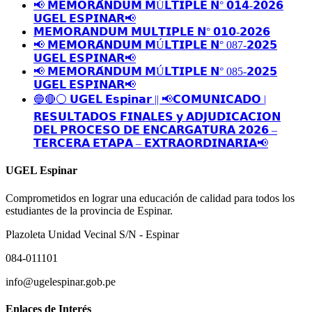
📢 𝗠𝗘𝗠𝗢𝗥𝗔́𝗡𝗗𝗨𝗠 𝗠Ú𝗟𝗧𝗜𝗣𝗟𝗘 𝗡° 𝟬𝟭𝟰-𝟮𝟬𝟮𝟲
𝗨𝗚𝗘𝗟 𝗘𝗦𝗣𝗜𝗡𝗔𝗥📢
𝗠𝗘𝗠𝗢𝗥𝗔𝗡𝗗𝗨𝗠 𝗠𝗨𝗟𝗧𝗜𝗣𝗟𝗘 𝗡° 𝟬𝟭𝟬-𝟮𝟬𝟮𝟲
📢 𝗠𝗘𝗠𝗢𝗥𝗔́𝗡𝗗𝗨𝗠 𝗠Ú𝗟𝗧𝗜𝗣𝗟𝗘 𝗡° 087-𝟮𝟬𝟮𝟱
𝗨𝗚𝗘𝗟 𝗘𝗦𝗣𝗜𝗡𝗔𝗥📢
📢 𝗠𝗘𝗠𝗢𝗥𝗔́𝗡𝗗𝗨𝗠 𝗠Ú𝗟𝗧𝗜𝗣𝗟𝗘 𝗡° 085-𝟮𝟬𝟮𝟱
𝗨𝗚𝗘𝗟 𝗘𝗦𝗣𝗜𝗡𝗔𝗥📢
🔵🔴⚪️ 𝗨𝗚𝗘𝗟 𝗘𝘀𝗽𝗶𝗻𝗮𝗿 || 📢𝗖𝗢𝗠𝗨𝗡𝗜𝗖𝗔𝗗𝗢 |
𝗥𝗘𝗦𝗨𝗟𝗧𝗔𝗗𝗢𝗦 𝗙𝗜𝗡𝗔𝗟𝗘𝗦 𝘆 𝗔𝗗𝗝𝗨𝗗𝗜𝗖𝗔𝗖𝗜𝗢𝗡
𝗗𝗘𝗟 𝗣𝗥𝗢𝗖𝗘𝗦𝗢 𝗗𝗘 𝗘𝗡𝗖𝗔𝗥𝗚𝗔𝗧𝗨𝗥𝗔 𝟮𝟬𝟮𝟲 –
𝗧𝗘𝗥𝗖𝗘𝗥𝗔 𝗘𝗧𝗔𝗣𝗔 – 𝗘𝗫𝗧𝗥𝗔𝗢𝗥𝗗𝗜𝗡𝗔𝗥𝗜𝗔📢
UGEL Espinar
Comprometidos en lograr una educación de calidad para todos los
estudiantes de la provincia de Espinar.
Plazoleta Unidad Vecinal S/N - Espinar
084-011101
info@ugelespinar.gob.pe
Enlaces de Interés