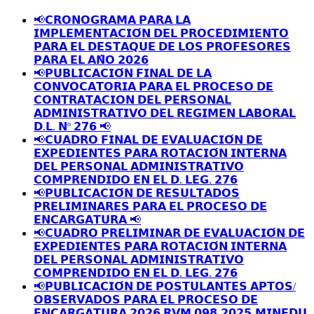
📢𝗖𝗥𝗢𝗡𝗢𝗚𝗥𝗔𝗠𝗔 𝗣𝗔𝗥𝗔 𝗟𝗔
𝗜𝗠𝗣𝗟𝗘𝗠𝗘𝗡𝗧𝗔𝗖𝗜𝗢́𝗡 𝗗𝗘𝗟 𝗣𝗥𝗢𝗖𝗘𝗗𝗜𝗠𝗜𝗘𝗡𝗧𝗢
𝗣𝗔𝗥𝗔 𝗘𝗟 𝗗𝗘𝗦𝗧𝗔𝗤𝗨𝗘 𝗗𝗘 𝗟𝗢𝗦 𝗣𝗥𝗢𝗙𝗘𝗦𝗢𝗥𝗘𝗦
𝗣𝗔𝗥𝗔 𝗘𝗟 𝗔𝗡̃𝗢 𝟮𝟬𝟮𝟲
📢𝗣𝗨𝗕𝗟𝗜𝗖𝗔𝗖𝗜𝗢́𝗡 𝗙𝗜𝗡𝗔𝗟 𝗗𝗘 𝗟𝗔
𝗖𝗢𝗡𝗩𝗢𝗖𝗔𝗧𝗢𝗥𝗜𝗔 𝗣𝗔𝗥𝗔 𝗘𝗟 𝗣𝗥𝗢𝗖𝗘𝗦𝗢 𝗗𝗘
𝗖𝗢𝗡𝗧𝗥𝗔𝗧𝗔𝗖𝗜𝗢𝗡 𝗗𝗘𝗟 𝗣𝗘𝗥𝗦𝗢𝗡𝗔𝗟
𝗔𝗗𝗠𝗜𝗡𝗜𝗦𝗧𝗥𝗔𝗧𝗜𝗩𝗢 𝗗𝗘𝗟 𝗥𝗘𝗚𝗜𝗠𝗘𝗡 𝗟𝗔𝗕𝗢𝗥𝗔𝗟
𝗗.𝗟. 𝗡º 𝟮𝟳𝟲 📢
📢𝗖𝗨𝗔𝗗𝗥𝗢 𝗙𝗜𝗡𝗔𝗟 𝗗𝗘 𝗘𝗩𝗔𝗟𝗨𝗔𝗖𝗜𝗢́𝗡 𝗗𝗘
𝗘𝗫𝗣𝗘𝗗𝗜𝗘𝗡𝗧𝗘𝗦 𝗣𝗔𝗥𝗔 𝗥𝗢𝗧𝗔𝗖𝗜𝗢́𝗡 𝗜𝗡𝗧𝗘𝗥𝗡𝗔
𝗗𝗘𝗟 𝗣𝗘𝗥𝗦𝗢𝗡𝗔𝗟 𝗔𝗗𝗠𝗜𝗡𝗜𝗦𝗧𝗥𝗔𝗧𝗜𝗩𝗢
𝗖𝗢𝗠𝗣𝗥𝗘𝗡𝗗𝗜𝗗𝗢 𝗘𝗡 𝗘𝗟 𝗗. 𝗟𝗘𝗚. 𝟮𝟳𝟲
📢𝗣𝗨𝗕𝗟𝗜𝗖𝗔𝗖𝗜𝗢́𝗡 𝗗𝗘 𝗥𝗘𝗦𝗨𝗟𝗧𝗔𝗗𝗢𝗦
𝗣𝗥𝗘𝗟𝗜𝗠𝗜𝗡𝗔𝗥𝗘𝗦 𝗣𝗔𝗥𝗔 𝗘𝗟 𝗣𝗥𝗢𝗖𝗘𝗦𝗢 𝗗𝗘
𝗘𝗡𝗖𝗔𝗥𝗚𝗔𝗧𝗨𝗥𝗔 📢
📢𝗖𝗨𝗔𝗗𝗥𝗢 𝗣𝗥𝗘𝗟𝗜𝗠𝗜𝗡𝗔𝗥 𝗗𝗘 𝗘𝗩𝗔𝗟𝗨𝗔𝗖𝗜𝗢́𝗡 𝗗𝗘
𝗘𝗫𝗣𝗘𝗗𝗜𝗘𝗡𝗧𝗘𝗦 𝗣𝗔𝗥𝗔 𝗥𝗢𝗧𝗔𝗖𝗜𝗢́𝗡 𝗜𝗡𝗧𝗘𝗥𝗡𝗔
𝗗𝗘𝗟 𝗣𝗘𝗥𝗦𝗢𝗡𝗔𝗟 𝗔𝗗𝗠𝗜𝗡𝗜𝗦𝗧𝗥𝗔𝗧𝗜𝗩𝗢
𝗖𝗢𝗠𝗣𝗥𝗘𝗡𝗗𝗜𝗗𝗢 𝗘𝗡 𝗘𝗟 𝗗. 𝗟𝗘𝗚. 𝟮𝟳𝟲
📢𝗣𝗨𝗕𝗟𝗜𝗖𝗔𝗖𝗜𝗢́𝗡 𝗗𝗘 𝗣𝗢𝗦𝗧𝗨𝗟𝗔𝗡𝗧𝗘𝗦 𝗔𝗣𝗧𝗢𝗦/
𝗢𝗕𝗦𝗘𝗥𝗩𝗔𝗗𝗢𝗦 𝗣𝗔𝗥𝗔 𝗘𝗟 𝗣𝗥𝗢𝗖𝗘𝗦𝗢 𝗗𝗘
𝗘𝗡𝗖𝗔𝗥𝗚𝗔𝗧𝗨𝗥𝗔 𝟮𝟬𝟮𝟲 𝗥𝗩𝗠 𝟬𝟵𝟴-𝟮𝟬𝟮𝟱-𝗠𝗜𝗡𝗘𝗗𝗨