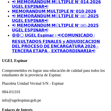
📢 𝗠𝗘𝗠𝗢𝗥𝗔́𝗡𝗗𝗨𝗠 𝗠Ú𝗟𝗧𝗜𝗣𝗟𝗘 𝗡° 𝟬𝟭𝟰-𝟮𝟬𝟮𝟲
𝗨𝗚𝗘𝗟 𝗘𝗦𝗣𝗜𝗡𝗔𝗥📢
𝗠𝗘𝗠𝗢𝗥𝗔𝗡𝗗𝗨𝗠 𝗠𝗨𝗟𝗧𝗜𝗣𝗟𝗘 𝗡° 𝟬𝟭𝟬-𝟮𝟬𝟮𝟲
📢 𝗠𝗘𝗠𝗢𝗥𝗔́𝗡𝗗𝗨𝗠 𝗠Ú𝗟𝗧𝗜𝗣𝗟𝗘 𝗡° 087-𝟮𝟬𝟮𝟱
𝗨𝗚𝗘𝗟 𝗘𝗦𝗣𝗜𝗡𝗔𝗥📢
📢 𝗠𝗘𝗠𝗢𝗥𝗔́𝗡𝗗𝗨𝗠 𝗠Ú𝗟𝗧𝗜𝗣𝗟𝗘 𝗡° 085-𝟮𝟬𝟮𝟱
𝗨𝗚𝗘𝗟 𝗘𝗦𝗣𝗜𝗡𝗔𝗥📢
🔵🔴⚪️ 𝗨𝗚𝗘𝗟 𝗘𝘀𝗽𝗶𝗻𝗮𝗿 || 📢𝗖𝗢𝗠𝗨𝗡𝗜𝗖𝗔𝗗𝗢 |
𝗥𝗘𝗦𝗨𝗟𝗧𝗔𝗗𝗢𝗦 𝗙𝗜𝗡𝗔𝗟𝗘𝗦 𝘆 𝗔𝗗𝗝𝗨𝗗𝗜𝗖𝗔𝗖𝗜𝗢𝗡
𝗗𝗘𝗟 𝗣𝗥𝗢𝗖𝗘𝗦𝗢 𝗗𝗘 𝗘𝗡𝗖𝗔𝗥𝗚𝗔𝗧𝗨𝗥𝗔 𝟮𝟬𝟮𝟲 –
𝗧𝗘𝗥𝗖𝗘𝗥𝗔 𝗘𝗧𝗔𝗣𝗔 – 𝗘𝗫𝗧𝗥𝗔𝗢𝗥𝗗𝗜𝗡𝗔𝗥𝗜𝗔📢
UGEL Espinar
Comprometidos en lograr una educación de calidad para todos los
estudiantes de la provincia de Espinar.
Plazoleta Unidad Vecinal S/N - Espinar
084-011101
info@ugelespinar.gob.pe
Enlaces de Interés