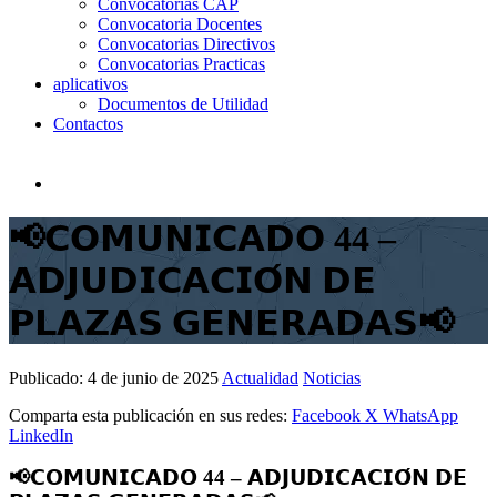
Convocatorias CAP
Convocatoria Docentes
Convocatorias Directivos
Convocatorias Practicas
aplicativos
Documentos de Utilidad
Contactos
📢𝗖𝗢𝗠𝗨𝗡𝗜𝗖𝗔𝗗𝗢 44 –
𝗔𝗗𝗝𝗨𝗗𝗜𝗖𝗔𝗖𝗜𝗢́𝗡 𝗗𝗘
𝗣𝗟𝗔𝗭𝗔𝗦 𝗚𝗘𝗡𝗘𝗥𝗔𝗗𝗔𝗦📢
Publicado:
4 de junio de 2025
Actualidad
Noticias
Comparta esta publicación en sus redes:
Facebook
X
WhatsApp
LinkedIn
📢𝗖𝗢𝗠𝗨𝗡𝗜𝗖𝗔𝗗𝗢 44 – 𝗔𝗗𝗝𝗨𝗗𝗜𝗖𝗔𝗖𝗜𝗢́𝗡 𝗗𝗘