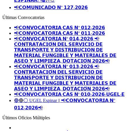
𝗘𝗦𝗣𝗜𝗡𝗔𝗥! 🎭🎶🎨
📢𝗖𝗢𝗠𝗨𝗡𝗜𝗖𝗔𝗗𝗢 𝗡° 𝟭𝟮𝟳-𝟮𝟬𝟮𝟲
Últimas Convocatorias
📢𝗖𝗢𝗡𝗩𝗢𝗖𝗔𝗧𝗢𝗥𝗜𝗔 𝗖𝗔𝗦 𝗡° 𝟬𝟭𝟮-𝟮𝟬𝟮𝟲
📢𝗖𝗢𝗡𝗩𝗢𝗖𝗔𝗧𝗢𝗥𝗜𝗔 𝗖𝗔𝗦 𝗡° 𝟬𝟭𝟭-𝟮𝟬𝟮𝟲
📢𝗖𝗢𝗡𝗩𝗢𝗖𝗔𝗧𝗢𝗥𝗜𝗔 𝗡° 𝟬𝟭𝟰-𝟮𝟬𝟮𝟲 📢
𝗖𝗢𝗡𝗧𝗥𝗔𝗧𝗔𝗖𝗜𝗢́𝗡 𝗗𝗘𝗟 𝗦𝗘𝗥𝗩𝗜𝗖𝗜𝗢 𝗗𝗘
𝗧𝗥𝗔𝗡𝗦𝗣𝗢𝗥𝗧𝗘 𝗬 𝗗𝗜𝗦𝗧𝗥𝗜𝗕𝗨𝗖𝗜𝗢𝗡 𝗗𝗘
𝗠𝗔𝗧𝗘𝗥𝗜𝗔𝗟 𝗙𝗨𝗡𝗚𝗜𝗕𝗟𝗘 𝗬 𝗠𝗔𝗧𝗘𝗥𝗜𝗔𝗟𝗘𝗦 𝗗𝗘
𝗔𝗦𝗘𝗢 𝗬 𝗟𝗜𝗠𝗣𝗜𝗘𝗭𝗔, 𝗗𝗢𝗧𝗔𝗖𝗜𝗢́𝗡 𝟮𝟬𝟮𝟲📢
📢𝗖𝗢𝗡𝗩𝗢𝗖𝗔𝗧𝗢𝗥𝗜𝗔 𝗡° 𝟬𝟭𝟯-𝟮𝟬𝟮𝟲 📢
𝗖𝗢𝗡𝗧𝗥𝗔𝗧𝗔𝗖𝗜𝗢́𝗡 𝗗𝗘𝗟 𝗦𝗘𝗥𝗩𝗜𝗖𝗜𝗢 𝗗𝗘
𝗧𝗥𝗔𝗡𝗦𝗣𝗢𝗥𝗧𝗘 𝗬 𝗗𝗜𝗦𝗧𝗥𝗜𝗕𝗨𝗖𝗜𝗢𝗡 𝗗𝗘
𝗠𝗔𝗧𝗘𝗥𝗜𝗔𝗟 𝗙𝗨𝗡𝗚𝗜𝗕𝗟𝗘 𝗬 𝗠𝗔𝗧𝗘𝗥𝗜𝗔𝗟𝗘𝗦 𝗗𝗘
𝗔𝗦𝗘𝗢 𝗬 𝗟𝗜𝗠𝗣𝗜𝗘𝗭𝗔, 𝗗𝗢𝗧𝗔𝗖𝗜𝗢́𝗡 𝟮𝟬𝟮𝟲📢
📢𝗖𝗢𝗡𝗩𝗢𝗖𝗔𝗧𝗢𝗥𝗜𝗔 𝗖𝗔𝗦 𝗡º 𝟬𝟭𝟬-𝟮𝟬𝟮𝟲-𝗨𝗚𝗘𝗟-𝗘
🔵🔴⚪️ UGEL Espinar || 📢𝗖𝗢𝗡𝗩𝗢𝗖𝗔𝗧𝗢𝗥𝗜𝗔 𝗡°
𝟬𝟭𝟮-𝟮𝟬𝟮𝟲📢
Últimos Oficios Múltiples