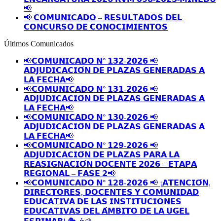
📢
📢 𝗖𝗢𝗠𝗨𝗡𝗜𝗖𝗔𝗗𝗢 – 𝗥𝗘𝗦𝗨𝗟𝗧𝗔𝗗𝗢𝗦 𝗗𝗘𝗟
𝗖𝗢𝗡𝗖𝗨𝗥𝗦𝗢 𝗗𝗘 𝗖𝗢𝗡𝗢𝗖𝗜𝗠𝗜𝗘𝗡𝗧𝗢𝗦
Últimos Comunicados
📢𝗖𝗢𝗠𝗨𝗡𝗜𝗖𝗔𝗗𝗢 𝗡° 𝟭𝟯𝟮-𝟮𝟬𝟮𝟲 📢
𝗔𝗗𝗝𝗨𝗗𝗜𝗖𝗔𝗖𝗜𝗢́𝗡 𝗗𝗘 𝗣𝗟𝗔𝗭𝗔𝗦 𝗚𝗘𝗡𝗘𝗥𝗔𝗗𝗔𝗦 𝗔
𝗟𝗔 𝗙𝗘𝗖𝗛𝗔📢
📢𝗖𝗢𝗠𝗨𝗡𝗜𝗖𝗔𝗗𝗢 𝗡° 𝟭𝟯𝟭-𝟮𝟬𝟮𝟲 📢
𝗔𝗗𝗝𝗨𝗗𝗜𝗖𝗔𝗖𝗜𝗢́𝗡 𝗗𝗘 𝗣𝗟𝗔𝗭𝗔𝗦 𝗚𝗘𝗡𝗘𝗥𝗔𝗗𝗔𝗦 𝗔
𝗟𝗔 𝗙𝗘𝗖𝗛𝗔📢
📢𝗖𝗢𝗠𝗨𝗡𝗜𝗖𝗔𝗗𝗢 𝗡° 𝟭𝟯𝟬-𝟮𝟬𝟮𝟲 📢
𝗔𝗗𝗝𝗨𝗗𝗜𝗖𝗔𝗖𝗜𝗢́𝗡 𝗗𝗘 𝗣𝗟𝗔𝗭𝗔𝗦 𝗚𝗘𝗡𝗘𝗥𝗔𝗗𝗔𝗦 𝗔
𝗟𝗔 𝗙𝗘𝗖𝗛𝗔📢
📢𝗖𝗢𝗠𝗨𝗡𝗜𝗖𝗔𝗗𝗢 𝗡° 𝟭𝟮𝟵-𝟮𝟬𝟮𝟲 📢
𝗔𝗗𝗝𝗨𝗗𝗜𝗖𝗔𝗖𝗜𝗢́𝗡 𝗗𝗘 𝗣𝗟𝗔𝗭𝗔𝗦 𝗣𝗔𝗥𝗔 𝗟𝗔
𝗥𝗘𝗔𝗦𝗜𝗚𝗡𝗔𝗖𝗜𝗢́𝗡 𝗗𝗢𝗖𝗘𝗡𝗧𝗘 𝟮𝟬𝟮𝟲 – 𝗘𝗧𝗔𝗣𝗔
𝗥𝗘𝗚𝗜𝗢𝗡𝗔𝗟 – 𝗙𝗔𝗦𝗘 𝟮📢
📢𝗖𝗢𝗠𝗨𝗡𝗜𝗖𝗔𝗗𝗢 𝗡° 𝟭𝟮𝟴-𝟮𝟬𝟮𝟲 📢 ¡𝗔𝗧𝗘𝗡𝗖𝗜𝗢́𝗡,
𝗗𝗜𝗥𝗘𝗖𝗧𝗢𝗥𝗘𝗦, 𝗗𝗢𝗖𝗘𝗡𝗧𝗘𝗦 𝗬 𝗖𝗢𝗠𝗨𝗡𝗜𝗗𝗔𝗗
𝗘𝗗𝗨𝗖𝗔𝗧𝗜𝗩𝗔 𝗗𝗘 𝗟𝗔𝗦 𝗜𝗡𝗦𝗧𝗜𝗧𝗨𝗖𝗜𝗢𝗡𝗘𝗦
𝗘𝗗𝗨𝗖𝗔𝗧𝗜𝗩𝗔𝗦 𝗗𝗘𝗟 𝗔́𝗠𝗕𝗜𝗧𝗢 𝗗𝗘 𝗟𝗔 𝗨𝗚𝗘𝗟