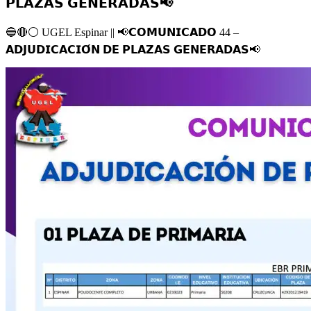
𝗣𝗟𝗔𝗭𝗔𝗦 𝗚𝗘𝗡𝗘𝗥𝗔𝗗𝗔𝗦📢
🔵
🔴
⚪️
UGEL Espinar ||
📢
𝗖𝗢𝗠𝗨𝗡𝗜𝗖𝗔𝗗𝗢 44 –
𝗔𝗗𝗝𝗨𝗗𝗜𝗖𝗔𝗖𝗜𝗢́𝗡 𝗗𝗘 𝗣𝗟𝗔𝗭𝗔𝗦 𝗚𝗘𝗡𝗘𝗥𝗔𝗗𝗔𝗦
📢