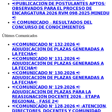
📢𝗣𝗨𝗕𝗟𝗜𝗖𝗔𝗖𝗜𝗢́𝗡 𝗗𝗘 𝗣𝗢𝗦𝗧𝗨𝗟𝗔𝗡𝗧𝗘𝗦 𝗔𝗣𝗧𝗢𝗦/
𝗢𝗕𝗦𝗘𝗥𝗩𝗔𝗗𝗢𝗦 𝗣𝗔𝗥𝗔 𝗘𝗟 𝗣𝗥𝗢𝗖𝗘𝗦𝗢 𝗗𝗘
𝗘𝗡𝗖𝗔𝗥𝗚𝗔𝗧𝗨𝗥𝗔 𝟮𝟬𝟮𝟲 𝗥𝗩𝗠 𝟬𝟵𝟴-𝟮𝟬𝟮𝟱-𝗠𝗜𝗡𝗘𝗗𝗨
📢
📢 𝗖𝗢𝗠𝗨𝗡𝗜𝗖𝗔𝗗𝗢 – 𝗥𝗘𝗦𝗨𝗟𝗧𝗔𝗗𝗢𝗦 𝗗𝗘𝗟
𝗖𝗢𝗡𝗖𝗨𝗥𝗦𝗢 𝗗𝗘 𝗖𝗢𝗡𝗢𝗖𝗜𝗠𝗜𝗘𝗡𝗧𝗢𝗦
Últimos Comunicados
📢𝗖𝗢𝗠𝗨𝗡𝗜𝗖𝗔𝗗𝗢 𝗡° 𝟭𝟯𝟮-𝟮𝟬𝟮𝟲 📢
𝗔𝗗𝗝𝗨𝗗𝗜𝗖𝗔𝗖𝗜𝗢́𝗡 𝗗𝗘 𝗣𝗟𝗔𝗭𝗔𝗦 𝗚𝗘𝗡𝗘𝗥𝗔𝗗𝗔𝗦 𝗔
𝗟𝗔 𝗙𝗘𝗖𝗛𝗔📢
📢𝗖𝗢𝗠𝗨𝗡𝗜𝗖𝗔𝗗𝗢 𝗡° 𝟭𝟯𝟭-𝟮𝟬𝟮𝟲 📢
𝗔𝗗𝗝𝗨𝗗𝗜𝗖𝗔𝗖𝗜𝗢́𝗡 𝗗𝗘 𝗣𝗟𝗔𝗭𝗔𝗦 𝗚𝗘𝗡𝗘𝗥𝗔𝗗𝗔𝗦 𝗔
𝗟𝗔 𝗙𝗘𝗖𝗛𝗔📢
📢𝗖𝗢𝗠𝗨𝗡𝗜𝗖𝗔𝗗𝗢 𝗡° 𝟭𝟯𝟬-𝟮𝟬𝟮𝟲 📢
𝗔𝗗𝗝𝗨𝗗𝗜𝗖𝗔𝗖𝗜𝗢́𝗡 𝗗𝗘 𝗣𝗟𝗔𝗭𝗔𝗦 𝗚𝗘𝗡𝗘𝗥𝗔𝗗𝗔𝗦 𝗔
𝗟𝗔 𝗙𝗘𝗖𝗛𝗔📢
📢𝗖𝗢𝗠𝗨𝗡𝗜𝗖𝗔𝗗𝗢 𝗡° 𝟭𝟮𝟵-𝟮𝟬𝟮𝟲 📢
𝗔𝗗𝗝𝗨𝗗𝗜𝗖𝗔𝗖𝗜𝗢́𝗡 𝗗𝗘 𝗣𝗟𝗔𝗭𝗔𝗦 𝗣𝗔𝗥𝗔 𝗟𝗔
𝗥𝗘𝗔𝗦𝗜𝗚𝗡𝗔𝗖𝗜𝗢́𝗡 𝗗𝗢𝗖𝗘𝗡𝗧𝗘 𝟮𝟬𝟮𝟲 – 𝗘𝗧𝗔𝗣𝗔
𝗥𝗘𝗚𝗜𝗢𝗡𝗔𝗟 – 𝗙𝗔𝗦𝗘 𝟮📢
📢𝗖𝗢𝗠𝗨𝗡𝗜𝗖𝗔𝗗𝗢 𝗡° 𝟭𝟮𝟴-𝟮𝟬𝟮𝟲 📢 ¡𝗔𝗧𝗘𝗡𝗖𝗜𝗢́𝗡,
𝗗𝗜𝗥𝗘𝗖𝗧𝗢𝗥𝗘𝗦, 𝗗𝗢𝗖𝗘𝗡𝗧𝗘𝗦 𝗬 𝗖𝗢𝗠𝗨𝗡𝗜𝗗𝗔𝗗