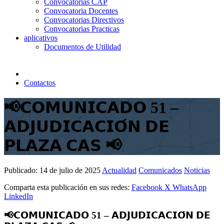
Convocatorias CAP
Convocatoria Docentes
Convocatorias Directivos
Convocatorias Practicas
aplicativos
Documentos de Utilidad
Contactos
📢𝗖𝗢𝗠𝗨𝗡𝗜𝗖𝗔𝗗𝗢 51 –
𝗔𝗗𝗝𝗨𝗗𝗜𝗖𝗔𝗖𝗜𝗢́𝗡 𝗗𝗘
𝗣𝗟𝗔𝗭𝗔 𝗖𝗔𝗦 📢
Publicado:
14 de julio de 2025
Actualidad
Comunicados
Noticias
Comparta esta publicación en sus redes:
Facebook
X
WhatsApp
LinkedIn
📢𝗖𝗢𝗠𝗨𝗡𝗜𝗖𝗔𝗗𝗢 51 – 𝗔𝗗𝗝𝗨𝗗𝗜𝗖𝗔𝗖𝗜𝗢́𝗡 𝗗𝗘