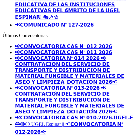
𝗘𝗗𝗨𝗖𝗔𝗧𝗜𝗩𝗔 𝗗𝗘 𝗟𝗔𝗦 𝗜𝗡𝗦𝗧𝗜𝗧𝗨𝗖𝗜𝗢𝗡𝗘𝗦
𝗘𝗗𝗨𝗖𝗔𝗧𝗜𝗩𝗔𝗦 𝗗𝗘𝗟 𝗔́𝗠𝗕𝗜𝗧𝗢 𝗗𝗘 𝗟𝗔 𝗨𝗚𝗘𝗟
𝗘𝗦𝗣𝗜𝗡𝗔𝗥! 🎭🎶🎨
📢𝗖𝗢𝗠𝗨𝗡𝗜𝗖𝗔𝗗𝗢 𝗡° 𝟭𝟮𝟳-𝟮𝟬𝟮𝟲
Últimas Convocatorias
📢𝗖𝗢𝗡𝗩𝗢𝗖𝗔𝗧𝗢𝗥𝗜𝗔 𝗖𝗔𝗦 𝗡° 𝟬𝟭𝟮-𝟮𝟬𝟮𝟲
📢𝗖𝗢𝗡𝗩𝗢𝗖𝗔𝗧𝗢𝗥𝗜𝗔 𝗖𝗔𝗦 𝗡° 𝟬𝟭𝟭-𝟮𝟬𝟮𝟲
📢𝗖𝗢𝗡𝗩𝗢𝗖𝗔𝗧𝗢𝗥𝗜𝗔 𝗡° 𝟬𝟭𝟰-𝟮𝟬𝟮𝟲 📢
𝗖𝗢𝗡𝗧𝗥𝗔𝗧𝗔𝗖𝗜𝗢́𝗡 𝗗𝗘𝗟 𝗦𝗘𝗥𝗩𝗜𝗖𝗜𝗢 𝗗𝗘
𝗧𝗥𝗔𝗡𝗦𝗣𝗢𝗥𝗧𝗘 𝗬 𝗗𝗜𝗦𝗧𝗥𝗜𝗕𝗨𝗖𝗜𝗢𝗡 𝗗𝗘
𝗠𝗔𝗧𝗘𝗥𝗜𝗔𝗟 𝗙𝗨𝗡𝗚𝗜𝗕𝗟𝗘 𝗬 𝗠𝗔𝗧𝗘𝗥𝗜𝗔𝗟𝗘𝗦 𝗗𝗘
𝗔𝗦𝗘𝗢 𝗬 𝗟𝗜𝗠𝗣𝗜𝗘𝗭𝗔, 𝗗𝗢𝗧𝗔𝗖𝗜𝗢́𝗡 𝟮𝟬𝟮𝟲📢
📢𝗖𝗢𝗡𝗩𝗢𝗖𝗔𝗧𝗢𝗥𝗜𝗔 𝗡° 𝟬𝟭𝟯-𝟮𝟬𝟮𝟲 📢
𝗖𝗢𝗡𝗧𝗥𝗔𝗧𝗔𝗖𝗜𝗢́𝗡 𝗗𝗘𝗟 𝗦𝗘𝗥𝗩𝗜𝗖𝗜𝗢 𝗗𝗘
𝗧𝗥𝗔𝗡𝗦𝗣𝗢𝗥𝗧𝗘 𝗬 𝗗𝗜𝗦𝗧𝗥𝗜𝗕𝗨𝗖𝗜𝗢𝗡 𝗗𝗘
𝗠𝗔𝗧𝗘𝗥𝗜𝗔𝗟 𝗙𝗨𝗡𝗚𝗜𝗕𝗟𝗘 𝗬 𝗠𝗔𝗧𝗘𝗥𝗜𝗔𝗟𝗘𝗦 𝗗𝗘
𝗔𝗦𝗘𝗢 𝗬 𝗟𝗜𝗠𝗣𝗜𝗘𝗭𝗔, 𝗗𝗢𝗧𝗔𝗖𝗜𝗢́𝗡 𝟮𝟬𝟮𝟲📢
📢𝗖𝗢𝗡𝗩𝗢𝗖𝗔𝗧𝗢𝗥𝗜𝗔 𝗖𝗔𝗦 𝗡º 𝟬𝟭𝟬-𝟮𝟬𝟮𝟲-𝗨𝗚𝗘𝗟-𝗘
🔵🔴⚪️ UGEL Espinar || 📢𝗖𝗢𝗡𝗩𝗢𝗖𝗔𝗧𝗢𝗥𝗜𝗔 𝗡°
𝟬𝟭𝟮-𝟮𝟬𝟮𝟲📢