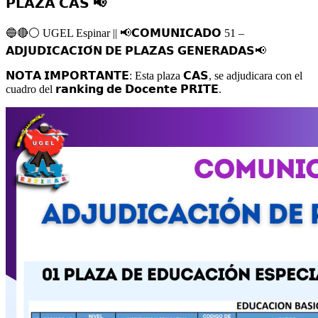
𝗣𝗟𝗔𝗭𝗔 𝗖𝗔𝗦 📢
🔵
🔴
⚪️
UGEL Espinar ||
📢
𝗖𝗢𝗠𝗨𝗡𝗜𝗖𝗔𝗗𝗢 51 –
𝗔𝗗𝗝𝗨𝗗𝗜𝗖𝗔𝗖𝗜𝗢́𝗡 𝗗𝗘 𝗣𝗟𝗔𝗭𝗔𝗦 𝗚𝗘𝗡𝗘𝗥𝗔𝗗𝗔𝗦
📢
𝗡𝗢𝗧𝗔 𝗜𝗠𝗣𝗢𝗥𝗧𝗔𝗡𝗧𝗘: Esta plaza 𝗖𝗔𝗦, se adjudicara con el
cuadro del 𝗿𝗮𝗻𝗸𝗶𝗻𝗴 𝗱𝗲 𝗗𝗼𝗰𝗲𝗻𝘁𝗲 𝗣𝗥𝗜𝗧𝗘.