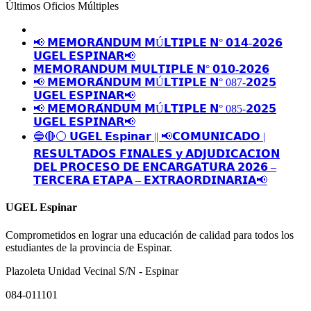
Últimos Oficios Múltiples
📢 𝗠𝗘𝗠𝗢𝗥𝗔́𝗡𝗗𝗨𝗠 𝗠Ú𝗟𝗧𝗜𝗣𝗟𝗘 𝗡° 𝟬𝟭𝟰-𝟮𝟬𝟮𝟲
𝗨𝗚𝗘𝗟 𝗘𝗦𝗣𝗜𝗡𝗔𝗥📢
𝗠𝗘𝗠𝗢𝗥𝗔𝗡𝗗𝗨𝗠 𝗠𝗨𝗟𝗧𝗜𝗣𝗟𝗘 𝗡° 𝟬𝟭𝟬-𝟮𝟬𝟮𝟲
📢 𝗠𝗘𝗠𝗢𝗥𝗔́𝗡𝗗𝗨𝗠 𝗠Ú𝗟𝗧𝗜𝗣𝗟𝗘 𝗡° 087-𝟮𝟬𝟮𝟱
𝗨𝗚𝗘𝗟 𝗘𝗦𝗣𝗜𝗡𝗔𝗥📢
📢 𝗠𝗘𝗠𝗢𝗥𝗔́𝗡𝗗𝗨𝗠 𝗠Ú𝗟𝗧𝗜𝗣𝗟𝗘 𝗡° 085-𝟮𝟬𝟮𝟱
𝗨𝗚𝗘𝗟 𝗘𝗦𝗣𝗜𝗡𝗔𝗥📢
🔵🔴⚪️ 𝗨𝗚𝗘𝗟 𝗘𝘀𝗽𝗶𝗻𝗮𝗿 || 📢𝗖𝗢𝗠𝗨𝗡𝗜𝗖𝗔𝗗𝗢 |
𝗥𝗘𝗦𝗨𝗟𝗧𝗔𝗗𝗢𝗦 𝗙𝗜𝗡𝗔𝗟𝗘𝗦 𝘆 𝗔𝗗𝗝𝗨𝗗𝗜𝗖𝗔𝗖𝗜𝗢𝗡
𝗗𝗘𝗟 𝗣𝗥𝗢𝗖𝗘𝗦𝗢 𝗗𝗘 𝗘𝗡𝗖𝗔𝗥𝗚𝗔𝗧𝗨𝗥𝗔 𝟮𝟬𝟮𝟲 –
𝗧𝗘𝗥𝗖𝗘𝗥𝗔 𝗘𝗧𝗔𝗣𝗔 – 𝗘𝗫𝗧𝗥𝗔𝗢𝗥𝗗𝗜𝗡𝗔𝗥𝗜𝗔📢
UGEL Espinar
Comprometidos en lograr una educación de calidad para todos los
estudiantes de la provincia de Espinar.
Plazoleta Unidad Vecinal S/N - Espinar
084-011101