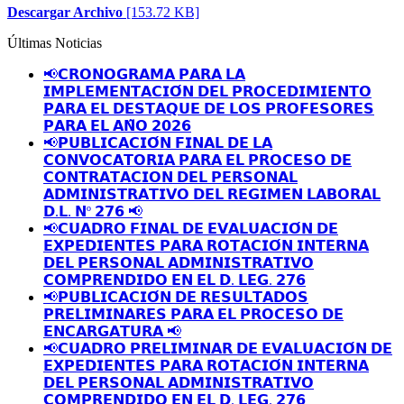
Descargar Archivo
[153.72 KB]
Últimas Noticias
📢𝗖𝗥𝗢𝗡𝗢𝗚𝗥𝗔𝗠𝗔 𝗣𝗔𝗥𝗔 𝗟𝗔
𝗜𝗠𝗣𝗟𝗘𝗠𝗘𝗡𝗧𝗔𝗖𝗜𝗢́𝗡 𝗗𝗘𝗟 𝗣𝗥𝗢𝗖𝗘𝗗𝗜𝗠𝗜𝗘𝗡𝗧𝗢
𝗣𝗔𝗥𝗔 𝗘𝗟 𝗗𝗘𝗦𝗧𝗔𝗤𝗨𝗘 𝗗𝗘 𝗟𝗢𝗦 𝗣𝗥𝗢𝗙𝗘𝗦𝗢𝗥𝗘𝗦
𝗣𝗔𝗥𝗔 𝗘𝗟 𝗔𝗡̃𝗢 𝟮𝟬𝟮𝟲
📢𝗣𝗨𝗕𝗟𝗜𝗖𝗔𝗖𝗜𝗢́𝗡 𝗙𝗜𝗡𝗔𝗟 𝗗𝗘 𝗟𝗔
𝗖𝗢𝗡𝗩𝗢𝗖𝗔𝗧𝗢𝗥𝗜𝗔 𝗣𝗔𝗥𝗔 𝗘𝗟 𝗣𝗥𝗢𝗖𝗘𝗦𝗢 𝗗𝗘
𝗖𝗢𝗡𝗧𝗥𝗔𝗧𝗔𝗖𝗜𝗢𝗡 𝗗𝗘𝗟 𝗣𝗘𝗥𝗦𝗢𝗡𝗔𝗟
𝗔𝗗𝗠𝗜𝗡𝗜𝗦𝗧𝗥𝗔𝗧𝗜𝗩𝗢 𝗗𝗘𝗟 𝗥𝗘𝗚𝗜𝗠𝗘𝗡 𝗟𝗔𝗕𝗢𝗥𝗔𝗟
𝗗.𝗟. 𝗡º 𝟮𝟳𝟲 📢
📢𝗖𝗨𝗔𝗗𝗥𝗢 𝗙𝗜𝗡𝗔𝗟 𝗗𝗘 𝗘𝗩𝗔𝗟𝗨𝗔𝗖𝗜𝗢́𝗡 𝗗𝗘
𝗘𝗫𝗣𝗘𝗗𝗜𝗘𝗡𝗧𝗘𝗦 𝗣𝗔𝗥𝗔 𝗥𝗢𝗧𝗔𝗖𝗜𝗢́𝗡 𝗜𝗡𝗧𝗘𝗥𝗡𝗔
𝗗𝗘𝗟 𝗣𝗘𝗥𝗦𝗢𝗡𝗔𝗟 𝗔𝗗𝗠𝗜𝗡𝗜𝗦𝗧𝗥𝗔𝗧𝗜𝗩𝗢
𝗖𝗢𝗠𝗣𝗥𝗘𝗡𝗗𝗜𝗗𝗢 𝗘𝗡 𝗘𝗟 𝗗. 𝗟𝗘𝗚. 𝟮𝟳𝟲
📢𝗣𝗨𝗕𝗟𝗜𝗖𝗔𝗖𝗜𝗢́𝗡 𝗗𝗘 𝗥𝗘𝗦𝗨𝗟𝗧𝗔𝗗𝗢𝗦
𝗣𝗥𝗘𝗟𝗜𝗠𝗜𝗡𝗔𝗥𝗘𝗦 𝗣𝗔𝗥𝗔 𝗘𝗟 𝗣𝗥𝗢𝗖𝗘𝗦𝗢 𝗗𝗘
𝗘𝗡𝗖𝗔𝗥𝗚𝗔𝗧𝗨𝗥𝗔 📢
📢𝗖𝗨𝗔𝗗𝗥𝗢 𝗣𝗥𝗘𝗟𝗜𝗠𝗜𝗡𝗔𝗥 𝗗𝗘 𝗘𝗩𝗔𝗟𝗨𝗔𝗖𝗜𝗢́𝗡 𝗗𝗘
𝗘𝗫𝗣𝗘𝗗𝗜𝗘𝗡𝗧𝗘𝗦 𝗣𝗔𝗥𝗔 𝗥𝗢𝗧𝗔𝗖𝗜𝗢́𝗡 𝗜𝗡𝗧𝗘𝗥𝗡𝗔
𝗗𝗘𝗟 𝗣𝗘𝗥𝗦𝗢𝗡𝗔𝗟 𝗔𝗗𝗠𝗜𝗡𝗜𝗦𝗧𝗥𝗔𝗧𝗜𝗩𝗢
𝗖𝗢𝗠𝗣𝗥𝗘𝗡𝗗𝗜𝗗𝗢 𝗘𝗡 𝗘𝗟 𝗗. 𝗟𝗘𝗚. 𝟮𝟳𝟲