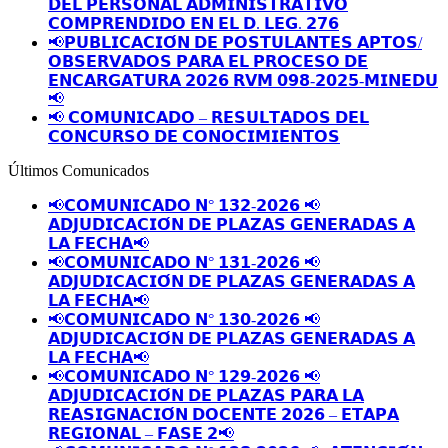
𝗗𝗘𝗟 𝗣𝗘𝗥𝗦𝗢𝗡𝗔𝗟 𝗔𝗗𝗠𝗜𝗡𝗜𝗦𝗧𝗥𝗔𝗧𝗜𝗩𝗢
𝗖𝗢𝗠𝗣𝗥𝗘𝗡𝗗𝗜𝗗𝗢 𝗘𝗡 𝗘𝗟 𝗗. 𝗟𝗘𝗚. 𝟮𝟳𝟲
📢𝗣𝗨𝗕𝗟𝗜𝗖𝗔𝗖𝗜𝗢́𝗡 𝗗𝗘 𝗣𝗢𝗦𝗧𝗨𝗟𝗔𝗡𝗧𝗘𝗦 𝗔𝗣𝗧𝗢𝗦/
𝗢𝗕𝗦𝗘𝗥𝗩𝗔𝗗𝗢𝗦 𝗣𝗔𝗥𝗔 𝗘𝗟 𝗣𝗥𝗢𝗖𝗘𝗦𝗢 𝗗𝗘
𝗘𝗡𝗖𝗔𝗥𝗚𝗔𝗧𝗨𝗥𝗔 𝟮𝟬𝟮𝟲 𝗥𝗩𝗠 𝟬𝟵𝟴-𝟮𝟬𝟮𝟱-𝗠𝗜𝗡𝗘𝗗𝗨
📢
📢 𝗖𝗢𝗠𝗨𝗡𝗜𝗖𝗔𝗗𝗢 – 𝗥𝗘𝗦𝗨𝗟𝗧𝗔𝗗𝗢𝗦 𝗗𝗘𝗟
𝗖𝗢𝗡𝗖𝗨𝗥𝗦𝗢 𝗗𝗘 𝗖𝗢𝗡𝗢𝗖𝗜𝗠𝗜𝗘𝗡𝗧𝗢𝗦
Últimos Comunicados
📢𝗖𝗢𝗠𝗨𝗡𝗜𝗖𝗔𝗗𝗢 𝗡° 𝟭𝟯𝟮-𝟮𝟬𝟮𝟲 📢
𝗔𝗗𝗝𝗨𝗗𝗜𝗖𝗔𝗖𝗜𝗢́𝗡 𝗗𝗘 𝗣𝗟𝗔𝗭𝗔𝗦 𝗚𝗘𝗡𝗘𝗥𝗔𝗗𝗔𝗦 𝗔
𝗟𝗔 𝗙𝗘𝗖𝗛𝗔📢
📢𝗖𝗢𝗠𝗨𝗡𝗜𝗖𝗔𝗗𝗢 𝗡° 𝟭𝟯𝟭-𝟮𝟬𝟮𝟲 📢
𝗔𝗗𝗝𝗨𝗗𝗜𝗖𝗔𝗖𝗜𝗢́𝗡 𝗗𝗘 𝗣𝗟𝗔𝗭𝗔𝗦 𝗚𝗘𝗡𝗘𝗥𝗔𝗗𝗔𝗦 𝗔
𝗟𝗔 𝗙𝗘𝗖𝗛𝗔📢
📢𝗖𝗢𝗠𝗨𝗡𝗜𝗖𝗔𝗗𝗢 𝗡° 𝟭𝟯𝟬-𝟮𝟬𝟮𝟲 📢
𝗔𝗗𝗝𝗨𝗗𝗜𝗖𝗔𝗖𝗜𝗢́𝗡 𝗗𝗘 𝗣𝗟𝗔𝗭𝗔𝗦 𝗚𝗘𝗡𝗘𝗥𝗔𝗗𝗔𝗦 𝗔
𝗟𝗔 𝗙𝗘𝗖𝗛𝗔📢
📢𝗖𝗢𝗠𝗨𝗡𝗜𝗖𝗔𝗗𝗢 𝗡° 𝟭𝟮𝟵-𝟮𝟬𝟮𝟲 📢
𝗔𝗗𝗝𝗨𝗗𝗜𝗖𝗔𝗖𝗜𝗢́𝗡 𝗗𝗘 𝗣𝗟𝗔𝗭𝗔𝗦 𝗣𝗔𝗥𝗔 𝗟𝗔
𝗥𝗘𝗔𝗦𝗜𝗚𝗡𝗔𝗖𝗜𝗢́𝗡 𝗗𝗢𝗖𝗘𝗡𝗧𝗘 𝟮𝟬𝟮𝟲 – 𝗘𝗧𝗔𝗣𝗔
𝗥𝗘𝗚𝗜𝗢𝗡𝗔𝗟 – 𝗙𝗔𝗦𝗘 𝟮📢