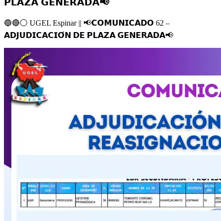
𝗣𝗟𝗔𝗭𝗔 𝗚𝗘𝗡𝗘𝗥𝗔𝗗𝗔📢
🔵
🔴
⚪️
UGEL Espinar ||
📢
𝗖𝗢𝗠𝗨𝗡𝗜𝗖𝗔𝗗𝗢 62 –
𝗔𝗗𝗝𝗨𝗗𝗜𝗖𝗔𝗖𝗜𝗢́𝗡 𝗗𝗘 𝗣𝗟𝗔𝗭𝗔 𝗚𝗘𝗡𝗘𝗥𝗔𝗗𝗔
📢