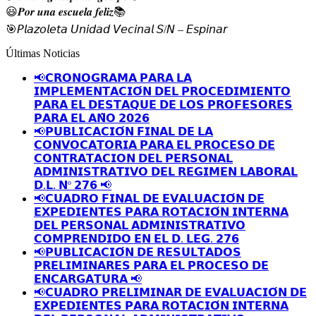
😃
𝑷𝒐𝒓 𝒖𝒏𝒂 𝒆𝒔𝒄𝒖𝒆𝒍𝒂 𝒇𝒆𝒍𝒊𝒛
📚
🎯
𝘗𝘭𝘢𝘻𝘰𝘭𝘦𝘵𝘢 𝘜𝘯𝘪𝘥𝘢𝘥 𝘝𝘦𝘤𝘪𝘯𝘢𝘭 𝘚/𝘕 – 𝘌𝘴𝘱𝘪𝘯𝘢𝘳
Últimas Noticias
📢𝗖𝗥𝗢𝗡𝗢𝗚𝗥𝗔𝗠𝗔 𝗣𝗔𝗥𝗔 𝗟𝗔
𝗜𝗠𝗣𝗟𝗘𝗠𝗘𝗡𝗧𝗔𝗖𝗜𝗢́𝗡 𝗗𝗘𝗟 𝗣𝗥𝗢𝗖𝗘𝗗𝗜𝗠𝗜𝗘𝗡𝗧𝗢
𝗣𝗔𝗥𝗔 𝗘𝗟 𝗗𝗘𝗦𝗧𝗔𝗤𝗨𝗘 𝗗𝗘 𝗟𝗢𝗦 𝗣𝗥𝗢𝗙𝗘𝗦𝗢𝗥𝗘𝗦
𝗣𝗔𝗥𝗔 𝗘𝗟 𝗔𝗡̃𝗢 𝟮𝟬𝟮𝟲
📢𝗣𝗨𝗕𝗟𝗜𝗖𝗔𝗖𝗜𝗢́𝗡 𝗙𝗜𝗡𝗔𝗟 𝗗𝗘 𝗟𝗔
𝗖𝗢𝗡𝗩𝗢𝗖𝗔𝗧𝗢𝗥𝗜𝗔 𝗣𝗔𝗥𝗔 𝗘𝗟 𝗣𝗥𝗢𝗖𝗘𝗦𝗢 𝗗𝗘
𝗖𝗢𝗡𝗧𝗥𝗔𝗧𝗔𝗖𝗜𝗢𝗡 𝗗𝗘𝗟 𝗣𝗘𝗥𝗦𝗢𝗡𝗔𝗟
𝗔𝗗𝗠𝗜𝗡𝗜𝗦𝗧𝗥𝗔𝗧𝗜𝗩𝗢 𝗗𝗘𝗟 𝗥𝗘𝗚𝗜𝗠𝗘𝗡 𝗟𝗔𝗕𝗢𝗥𝗔𝗟
𝗗.𝗟. 𝗡º 𝟮𝟳𝟲 📢
📢𝗖𝗨𝗔𝗗𝗥𝗢 𝗙𝗜𝗡𝗔𝗟 𝗗𝗘 𝗘𝗩𝗔𝗟𝗨𝗔𝗖𝗜𝗢́𝗡 𝗗𝗘
𝗘𝗫𝗣𝗘𝗗𝗜𝗘𝗡𝗧𝗘𝗦 𝗣𝗔𝗥𝗔 𝗥𝗢𝗧𝗔𝗖𝗜𝗢́𝗡 𝗜𝗡𝗧𝗘𝗥𝗡𝗔
𝗗𝗘𝗟 𝗣𝗘𝗥𝗦𝗢𝗡𝗔𝗟 𝗔𝗗𝗠𝗜𝗡𝗜𝗦𝗧𝗥𝗔𝗧𝗜𝗩𝗢
𝗖𝗢𝗠𝗣𝗥𝗘𝗡𝗗𝗜𝗗𝗢 𝗘𝗡 𝗘𝗟 𝗗. 𝗟𝗘𝗚. 𝟮𝟳𝟲
📢𝗣𝗨𝗕𝗟𝗜𝗖𝗔𝗖𝗜𝗢́𝗡 𝗗𝗘 𝗥𝗘𝗦𝗨𝗟𝗧𝗔𝗗𝗢𝗦
𝗣𝗥𝗘𝗟𝗜𝗠𝗜𝗡𝗔𝗥𝗘𝗦 𝗣𝗔𝗥𝗔 𝗘𝗟 𝗣𝗥𝗢𝗖𝗘𝗦𝗢 𝗗𝗘
𝗘𝗡𝗖𝗔𝗥𝗚𝗔𝗧𝗨𝗥𝗔 📢
📢𝗖𝗨𝗔𝗗𝗥𝗢 𝗣𝗥𝗘𝗟𝗜𝗠𝗜𝗡𝗔𝗥 𝗗𝗘 𝗘𝗩𝗔𝗟𝗨𝗔𝗖𝗜𝗢́𝗡 𝗗𝗘
𝗘𝗫𝗣𝗘𝗗𝗜𝗘𝗡𝗧𝗘𝗦 𝗣𝗔𝗥𝗔 𝗥𝗢𝗧𝗔𝗖𝗜𝗢́𝗡 𝗜𝗡𝗧𝗘𝗥𝗡𝗔