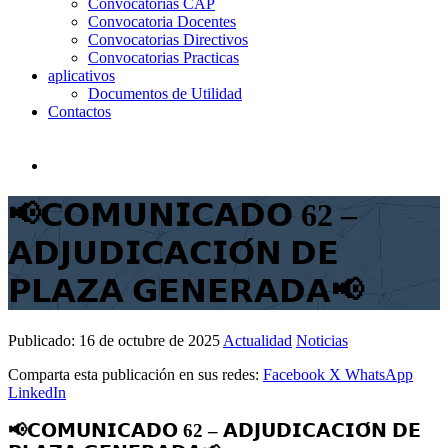
Convocatorias CAP
Convocatoria Docentes
Convocatorias Directivos
Convocatorias Practicas
aplicativos
Documentos de Utilidad
Contactos
📢𝗖𝗢𝗠𝗨𝗡𝗜𝗖𝗔𝗗𝗢 62 –
𝗔𝗗𝗝𝗨𝗗𝗜𝗖𝗔𝗖𝗜𝗢́𝗡 𝗗𝗘
𝗣𝗟𝗔𝗭𝗔 𝗚𝗘𝗡𝗘𝗥𝗔𝗗𝗔📢
Publicado:
16 de octubre de 2025
Actualidad
Noticias
Comparta esta publicación en sus redes:
Facebook
X
WhatsApp
LinkedIn
📢𝗖𝗢𝗠𝗨𝗡𝗜𝗖𝗔𝗗𝗢 62 – 𝗔𝗗𝗝𝗨𝗗𝗜𝗖𝗔𝗖𝗜𝗢́𝗡 𝗗𝗘