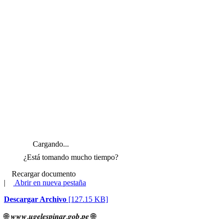
Cargando...
¿Está tomando mucho tiempo?
Recargar documento
|
Abrir en nueva pestaña
Descargar Archivo
[127.15 KB]
🌐
𝒘𝒘𝒘.𝒖𝒈𝒆𝒍𝒆𝒔𝒑𝒊𝒏𝒂𝒓.𝒈𝒐𝒃.𝒑𝒆
🌐