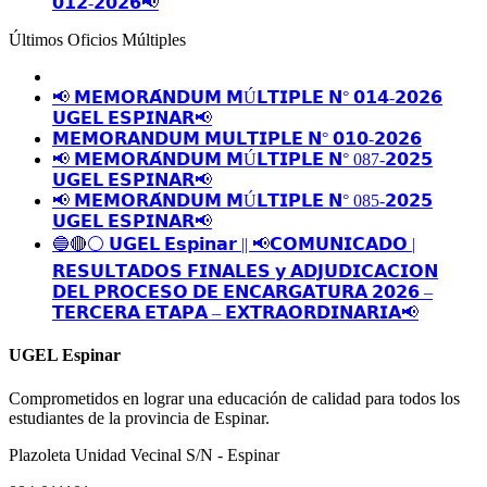
𝟬𝟭𝟮-𝟮𝟬𝟮𝟲📢
Últimos Oficios Múltiples
📢 𝗠𝗘𝗠𝗢𝗥𝗔́𝗡𝗗𝗨𝗠 𝗠Ú𝗟𝗧𝗜𝗣𝗟𝗘 𝗡° 𝟬𝟭𝟰-𝟮𝟬𝟮𝟲
𝗨𝗚𝗘𝗟 𝗘𝗦𝗣𝗜𝗡𝗔𝗥📢
𝗠𝗘𝗠𝗢𝗥𝗔𝗡𝗗𝗨𝗠 𝗠𝗨𝗟𝗧𝗜𝗣𝗟𝗘 𝗡° 𝟬𝟭𝟬-𝟮𝟬𝟮𝟲
📢 𝗠𝗘𝗠𝗢𝗥𝗔́𝗡𝗗𝗨𝗠 𝗠Ú𝗟𝗧𝗜𝗣𝗟𝗘 𝗡° 087-𝟮𝟬𝟮𝟱
𝗨𝗚𝗘𝗟 𝗘𝗦𝗣𝗜𝗡𝗔𝗥📢
📢 𝗠𝗘𝗠𝗢𝗥𝗔́𝗡𝗗𝗨𝗠 𝗠Ú𝗟𝗧𝗜𝗣𝗟𝗘 𝗡° 085-𝟮𝟬𝟮𝟱
𝗨𝗚𝗘𝗟 𝗘𝗦𝗣𝗜𝗡𝗔𝗥📢
🔵🔴⚪️ 𝗨𝗚𝗘𝗟 𝗘𝘀𝗽𝗶𝗻𝗮𝗿 || 📢𝗖𝗢𝗠𝗨𝗡𝗜𝗖𝗔𝗗𝗢 |
𝗥𝗘𝗦𝗨𝗟𝗧𝗔𝗗𝗢𝗦 𝗙𝗜𝗡𝗔𝗟𝗘𝗦 𝘆 𝗔𝗗𝗝𝗨𝗗𝗜𝗖𝗔𝗖𝗜𝗢𝗡
𝗗𝗘𝗟 𝗣𝗥𝗢𝗖𝗘𝗦𝗢 𝗗𝗘 𝗘𝗡𝗖𝗔𝗥𝗚𝗔𝗧𝗨𝗥𝗔 𝟮𝟬𝟮𝟲 –
𝗧𝗘𝗥𝗖𝗘𝗥𝗔 𝗘𝗧𝗔𝗣𝗔 – 𝗘𝗫𝗧𝗥𝗔𝗢𝗥𝗗𝗜𝗡𝗔𝗥𝗜𝗔📢
UGEL Espinar
Comprometidos en lograr una educación de calidad para todos los
estudiantes de la provincia de Espinar.
Plazoleta Unidad Vecinal S/N - Espinar