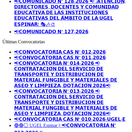
📢𝗖𝗢𝗠𝗨𝗡𝗜𝗖𝗔𝗗𝗢 𝗡° 𝟭𝟮𝟴-𝟮𝟬𝟮𝟲 📢 ¡𝗔𝗧𝗘𝗡𝗖𝗜𝗢́𝗡,
𝗗𝗜𝗥𝗘𝗖𝗧𝗢𝗥𝗘𝗦, 𝗗𝗢𝗖𝗘𝗡𝗧𝗘𝗦 𝗬 𝗖𝗢𝗠𝗨𝗡𝗜𝗗𝗔𝗗
𝗘𝗗𝗨𝗖𝗔𝗧𝗜𝗩𝗔 𝗗𝗘 𝗟𝗔𝗦 𝗜𝗡𝗦𝗧𝗜𝗧𝗨𝗖𝗜𝗢𝗡𝗘𝗦
𝗘𝗗𝗨𝗖𝗔𝗧𝗜𝗩𝗔𝗦 𝗗𝗘𝗟 𝗔́𝗠𝗕𝗜𝗧𝗢 𝗗𝗘 𝗟𝗔 𝗨𝗚𝗘𝗟
𝗘𝗦𝗣𝗜𝗡𝗔𝗥! 🎭🎶🎨
📢𝗖𝗢𝗠𝗨𝗡𝗜𝗖𝗔𝗗𝗢 𝗡° 𝟭𝟮𝟳-𝟮𝟬𝟮𝟲
Últimas Convocatorias
📢𝗖𝗢𝗡𝗩𝗢𝗖𝗔𝗧𝗢𝗥𝗜𝗔 𝗖𝗔𝗦 𝗡° 𝟬𝟭𝟮-𝟮𝟬𝟮𝟲
📢𝗖𝗢𝗡𝗩𝗢𝗖𝗔𝗧𝗢𝗥𝗜𝗔 𝗖𝗔𝗦 𝗡° 𝟬𝟭𝟭-𝟮𝟬𝟮𝟲
📢𝗖𝗢𝗡𝗩𝗢𝗖𝗔𝗧𝗢𝗥𝗜𝗔 𝗡° 𝟬𝟭𝟰-𝟮𝟬𝟮𝟲 📢
𝗖𝗢𝗡𝗧𝗥𝗔𝗧𝗔𝗖𝗜𝗢́𝗡 𝗗𝗘𝗟 𝗦𝗘𝗥𝗩𝗜𝗖𝗜𝗢 𝗗𝗘
𝗧𝗥𝗔𝗡𝗦𝗣𝗢𝗥𝗧𝗘 𝗬 𝗗𝗜𝗦𝗧𝗥𝗜𝗕𝗨𝗖𝗜𝗢𝗡 𝗗𝗘
𝗠𝗔𝗧𝗘𝗥𝗜𝗔𝗟 𝗙𝗨𝗡𝗚𝗜𝗕𝗟𝗘 𝗬 𝗠𝗔𝗧𝗘𝗥𝗜𝗔𝗟𝗘𝗦 𝗗𝗘
𝗔𝗦𝗘𝗢 𝗬 𝗟𝗜𝗠𝗣𝗜𝗘𝗭𝗔, 𝗗𝗢𝗧𝗔𝗖𝗜𝗢́𝗡 𝟮𝟬𝟮𝟲📢
📢𝗖𝗢𝗡𝗩𝗢𝗖𝗔𝗧𝗢𝗥𝗜𝗔 𝗡° 𝟬𝟭𝟯-𝟮𝟬𝟮𝟲 📢
𝗖𝗢𝗡𝗧𝗥𝗔𝗧𝗔𝗖𝗜𝗢́𝗡 𝗗𝗘𝗟 𝗦𝗘𝗥𝗩𝗜𝗖𝗜𝗢 𝗗𝗘
𝗧𝗥𝗔𝗡𝗦𝗣𝗢𝗥𝗧𝗘 𝗬 𝗗𝗜𝗦𝗧𝗥𝗜𝗕𝗨𝗖𝗜𝗢𝗡 𝗗𝗘
𝗠𝗔𝗧𝗘𝗥𝗜𝗔𝗟 𝗙𝗨𝗡𝗚𝗜𝗕𝗟𝗘 𝗬 𝗠𝗔𝗧𝗘𝗥𝗜𝗔𝗟𝗘𝗦 𝗗𝗘
𝗔𝗦𝗘𝗢 𝗬 𝗟𝗜𝗠𝗣𝗜𝗘𝗭𝗔, 𝗗𝗢𝗧𝗔𝗖𝗜𝗢́𝗡 𝟮𝟬𝟮𝟲📢
📢𝗖𝗢𝗡𝗩𝗢𝗖𝗔𝗧𝗢𝗥𝗜𝗔 𝗖𝗔𝗦 𝗡º 𝟬𝟭𝟬-𝟮𝟬𝟮𝟲-𝗨𝗚𝗘𝗟-𝗘
🔵🔴⚪️ UGEL Espinar || 📢𝗖𝗢𝗡𝗩𝗢𝗖𝗔𝗧𝗢𝗥𝗜𝗔 𝗡°