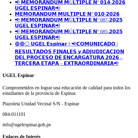
📢 𝗠𝗘𝗠𝗢𝗥𝗔́𝗡𝗗𝗨𝗠 𝗠Ú𝗟𝗧𝗜𝗣𝗟𝗘 𝗡° 𝟬𝟭𝟰-𝟮𝟬𝟮𝟲
𝗨𝗚𝗘𝗟 𝗘𝗦𝗣𝗜𝗡𝗔𝗥📢
𝗠𝗘𝗠𝗢𝗥𝗔𝗡𝗗𝗨𝗠 𝗠𝗨𝗟𝗧𝗜𝗣𝗟𝗘 𝗡° 𝟬𝟭𝟬-𝟮𝟬𝟮𝟲
📢 𝗠𝗘𝗠𝗢𝗥𝗔́𝗡𝗗𝗨𝗠 𝗠Ú𝗟𝗧𝗜𝗣𝗟𝗘 𝗡° 087-𝟮𝟬𝟮𝟱
𝗨𝗚𝗘𝗟 𝗘𝗦𝗣𝗜𝗡𝗔𝗥📢
📢 𝗠𝗘𝗠𝗢𝗥𝗔́𝗡𝗗𝗨𝗠 𝗠Ú𝗟𝗧𝗜𝗣𝗟𝗘 𝗡° 085-𝟮𝟬𝟮𝟱
𝗨𝗚𝗘𝗟 𝗘𝗦𝗣𝗜𝗡𝗔𝗥📢
🔵🔴⚪️ 𝗨𝗚𝗘𝗟 𝗘𝘀𝗽𝗶𝗻𝗮𝗿 || 📢𝗖𝗢𝗠𝗨𝗡𝗜𝗖𝗔𝗗𝗢 |
𝗥𝗘𝗦𝗨𝗟𝗧𝗔𝗗𝗢𝗦 𝗙𝗜𝗡𝗔𝗟𝗘𝗦 𝘆 𝗔𝗗𝗝𝗨𝗗𝗜𝗖𝗔𝗖𝗜𝗢𝗡
𝗗𝗘𝗟 𝗣𝗥𝗢𝗖𝗘𝗦𝗢 𝗗𝗘 𝗘𝗡𝗖𝗔𝗥𝗚𝗔𝗧𝗨𝗥𝗔 𝟮𝟬𝟮𝟲 –
𝗧𝗘𝗥𝗖𝗘𝗥𝗔 𝗘𝗧𝗔𝗣𝗔 – 𝗘𝗫𝗧𝗥𝗔𝗢𝗥𝗗𝗜𝗡𝗔𝗥𝗜𝗔📢
UGEL Espinar
Comprometidos en lograr una educación de calidad para todos los
estudiantes de la provincia de Espinar.
Plazoleta Unidad Vecinal S/N - Espinar
084-011101
info@ugelespinar.gob.pe
Enlaces de Interés