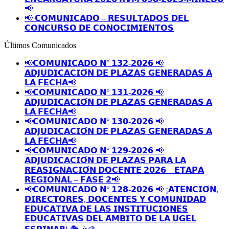
📢
📢 𝗖𝗢𝗠𝗨𝗡𝗜𝗖𝗔𝗗𝗢 – 𝗥𝗘𝗦𝗨𝗟𝗧𝗔𝗗𝗢𝗦 𝗗𝗘𝗟
𝗖𝗢𝗡𝗖𝗨𝗥𝗦𝗢 𝗗𝗘 𝗖𝗢𝗡𝗢𝗖𝗜𝗠𝗜𝗘𝗡𝗧𝗢𝗦
Últimos Comunicados
📢𝗖𝗢𝗠𝗨𝗡𝗜𝗖𝗔𝗗𝗢 𝗡° 𝟭𝟯𝟮-𝟮𝟬𝟮𝟲 📢
𝗔𝗗𝗝𝗨𝗗𝗜𝗖𝗔𝗖𝗜𝗢́𝗡 𝗗𝗘 𝗣𝗟𝗔𝗭𝗔𝗦 𝗚𝗘𝗡𝗘𝗥𝗔𝗗𝗔𝗦 𝗔
𝗟𝗔 𝗙𝗘𝗖𝗛𝗔📢
📢𝗖𝗢𝗠𝗨𝗡𝗜𝗖𝗔𝗗𝗢 𝗡° 𝟭𝟯𝟭-𝟮𝟬𝟮𝟲 📢
𝗔𝗗𝗝𝗨𝗗𝗜𝗖𝗔𝗖𝗜𝗢́𝗡 𝗗𝗘 𝗣𝗟𝗔𝗭𝗔𝗦 𝗚𝗘𝗡𝗘𝗥𝗔𝗗𝗔𝗦 𝗔
𝗟𝗔 𝗙𝗘𝗖𝗛𝗔📢
📢𝗖𝗢𝗠𝗨𝗡𝗜𝗖𝗔𝗗𝗢 𝗡° 𝟭𝟯𝟬-𝟮𝟬𝟮𝟲 📢
𝗔𝗗𝗝𝗨𝗗𝗜𝗖𝗔𝗖𝗜𝗢́𝗡 𝗗𝗘 𝗣𝗟𝗔𝗭𝗔𝗦 𝗚𝗘𝗡𝗘𝗥𝗔𝗗𝗔𝗦 𝗔
𝗟𝗔 𝗙𝗘𝗖𝗛𝗔📢
📢𝗖𝗢𝗠𝗨𝗡𝗜𝗖𝗔𝗗𝗢 𝗡° 𝟭𝟮𝟵-𝟮𝟬𝟮𝟲 📢
𝗔𝗗𝗝𝗨𝗗𝗜𝗖𝗔𝗖𝗜𝗢́𝗡 𝗗𝗘 𝗣𝗟𝗔𝗭𝗔𝗦 𝗣𝗔𝗥𝗔 𝗟𝗔
𝗥𝗘𝗔𝗦𝗜𝗚𝗡𝗔𝗖𝗜𝗢́𝗡 𝗗𝗢𝗖𝗘𝗡𝗧𝗘 𝟮𝟬𝟮𝟲 – 𝗘𝗧𝗔𝗣𝗔
𝗥𝗘𝗚𝗜𝗢𝗡𝗔𝗟 – 𝗙𝗔𝗦𝗘 𝟮📢
📢𝗖𝗢𝗠𝗨𝗡𝗜𝗖𝗔𝗗𝗢 𝗡° 𝟭𝟮𝟴-𝟮𝟬𝟮𝟲 📢 ¡𝗔𝗧𝗘𝗡𝗖𝗜𝗢́𝗡,
𝗗𝗜𝗥𝗘𝗖𝗧𝗢𝗥𝗘𝗦, 𝗗𝗢𝗖𝗘𝗡𝗧𝗘𝗦 𝗬 𝗖𝗢𝗠𝗨𝗡𝗜𝗗𝗔𝗗
𝗘𝗗𝗨𝗖𝗔𝗧𝗜𝗩𝗔 𝗗𝗘 𝗟𝗔𝗦 𝗜𝗡𝗦𝗧𝗜𝗧𝗨𝗖𝗜𝗢𝗡𝗘𝗦
𝗘𝗗𝗨𝗖𝗔𝗧𝗜𝗩𝗔𝗦 𝗗𝗘𝗟 𝗔́𝗠𝗕𝗜𝗧𝗢 𝗗𝗘 𝗟𝗔 𝗨𝗚𝗘𝗟