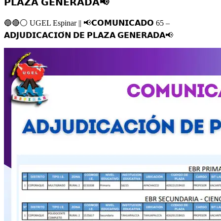
𝗣𝗟𝗔𝗭𝗔 𝗚𝗘𝗡𝗘𝗥𝗔𝗗𝗔📢
🔵
🔴
⚪️
UGEL Espinar ||
📢
𝗖𝗢𝗠𝗨𝗡𝗜𝗖𝗔𝗗𝗢 65 –
𝗔𝗗𝗝𝗨𝗗𝗜𝗖𝗔𝗖𝗜𝗢́𝗡 𝗗𝗘 𝗣𝗟𝗔𝗭𝗔 𝗚𝗘𝗡𝗘𝗥𝗔𝗗𝗔
📢