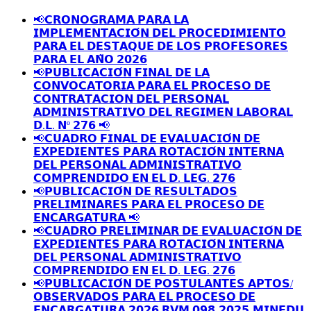
📢𝗖𝗥𝗢𝗡𝗢𝗚𝗥𝗔𝗠𝗔 𝗣𝗔𝗥𝗔 𝗟𝗔
𝗜𝗠𝗣𝗟𝗘𝗠𝗘𝗡𝗧𝗔𝗖𝗜𝗢́𝗡 𝗗𝗘𝗟 𝗣𝗥𝗢𝗖𝗘𝗗𝗜𝗠𝗜𝗘𝗡𝗧𝗢
𝗣𝗔𝗥𝗔 𝗘𝗟 𝗗𝗘𝗦𝗧𝗔𝗤𝗨𝗘 𝗗𝗘 𝗟𝗢𝗦 𝗣𝗥𝗢𝗙𝗘𝗦𝗢𝗥𝗘𝗦
𝗣𝗔𝗥𝗔 𝗘𝗟 𝗔𝗡̃𝗢 𝟮𝟬𝟮𝟲
📢𝗣𝗨𝗕𝗟𝗜𝗖𝗔𝗖𝗜𝗢́𝗡 𝗙𝗜𝗡𝗔𝗟 𝗗𝗘 𝗟𝗔
𝗖𝗢𝗡𝗩𝗢𝗖𝗔𝗧𝗢𝗥𝗜𝗔 𝗣𝗔𝗥𝗔 𝗘𝗟 𝗣𝗥𝗢𝗖𝗘𝗦𝗢 𝗗𝗘
𝗖𝗢𝗡𝗧𝗥𝗔𝗧𝗔𝗖𝗜𝗢𝗡 𝗗𝗘𝗟 𝗣𝗘𝗥𝗦𝗢𝗡𝗔𝗟
𝗔𝗗𝗠𝗜𝗡𝗜𝗦𝗧𝗥𝗔𝗧𝗜𝗩𝗢 𝗗𝗘𝗟 𝗥𝗘𝗚𝗜𝗠𝗘𝗡 𝗟𝗔𝗕𝗢𝗥𝗔𝗟
𝗗.𝗟. 𝗡º 𝟮𝟳𝟲 📢
📢𝗖𝗨𝗔𝗗𝗥𝗢 𝗙𝗜𝗡𝗔𝗟 𝗗𝗘 𝗘𝗩𝗔𝗟𝗨𝗔𝗖𝗜𝗢́𝗡 𝗗𝗘
𝗘𝗫𝗣𝗘𝗗𝗜𝗘𝗡𝗧𝗘𝗦 𝗣𝗔𝗥𝗔 𝗥𝗢𝗧𝗔𝗖𝗜𝗢́𝗡 𝗜𝗡𝗧𝗘𝗥𝗡𝗔
𝗗𝗘𝗟 𝗣𝗘𝗥𝗦𝗢𝗡𝗔𝗟 𝗔𝗗𝗠𝗜𝗡𝗜𝗦𝗧𝗥𝗔𝗧𝗜𝗩𝗢
𝗖𝗢𝗠𝗣𝗥𝗘𝗡𝗗𝗜𝗗𝗢 𝗘𝗡 𝗘𝗟 𝗗. 𝗟𝗘𝗚. 𝟮𝟳𝟲
📢𝗣𝗨𝗕𝗟𝗜𝗖𝗔𝗖𝗜𝗢́𝗡 𝗗𝗘 𝗥𝗘𝗦𝗨𝗟𝗧𝗔𝗗𝗢𝗦
𝗣𝗥𝗘𝗟𝗜𝗠𝗜𝗡𝗔𝗥𝗘𝗦 𝗣𝗔𝗥𝗔 𝗘𝗟 𝗣𝗥𝗢𝗖𝗘𝗦𝗢 𝗗𝗘
𝗘𝗡𝗖𝗔𝗥𝗚𝗔𝗧𝗨𝗥𝗔 📢
📢𝗖𝗨𝗔𝗗𝗥𝗢 𝗣𝗥𝗘𝗟𝗜𝗠𝗜𝗡𝗔𝗥 𝗗𝗘 𝗘𝗩𝗔𝗟𝗨𝗔𝗖𝗜𝗢́𝗡 𝗗𝗘
𝗘𝗫𝗣𝗘𝗗𝗜𝗘𝗡𝗧𝗘𝗦 𝗣𝗔𝗥𝗔 𝗥𝗢𝗧𝗔𝗖𝗜𝗢́𝗡 𝗜𝗡𝗧𝗘𝗥𝗡𝗔
𝗗𝗘𝗟 𝗣𝗘𝗥𝗦𝗢𝗡𝗔𝗟 𝗔𝗗𝗠𝗜𝗡𝗜𝗦𝗧𝗥𝗔𝗧𝗜𝗩𝗢
𝗖𝗢𝗠𝗣𝗥𝗘𝗡𝗗𝗜𝗗𝗢 𝗘𝗡 𝗘𝗟 𝗗. 𝗟𝗘𝗚. 𝟮𝟳𝟲
📢𝗣𝗨𝗕𝗟𝗜𝗖𝗔𝗖𝗜𝗢́𝗡 𝗗𝗘 𝗣𝗢𝗦𝗧𝗨𝗟𝗔𝗡𝗧𝗘𝗦 𝗔𝗣𝗧𝗢𝗦/
𝗢𝗕𝗦𝗘𝗥𝗩𝗔𝗗𝗢𝗦 𝗣𝗔𝗥𝗔 𝗘𝗟 𝗣𝗥𝗢𝗖𝗘𝗦𝗢 𝗗𝗘
𝗘𝗡𝗖𝗔𝗥𝗚𝗔𝗧𝗨𝗥𝗔 𝟮𝟬𝟮𝟲 𝗥𝗩𝗠 𝟬𝟵𝟴-𝟮𝟬𝟮𝟱-𝗠𝗜𝗡𝗘𝗗𝗨