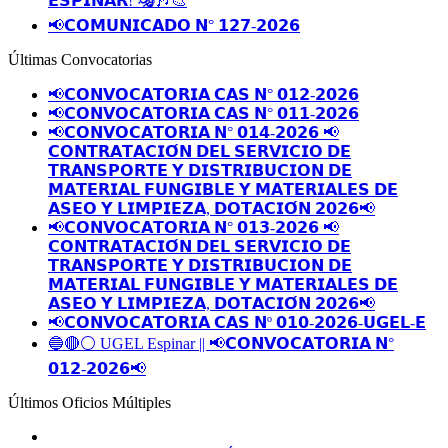
𝗘𝗦𝗣𝗜𝗡𝗔𝗥! 🎭🎶🎨
📢𝗖𝗢𝗠𝗨𝗡𝗜𝗖𝗔𝗗𝗢 𝗡° 𝟭𝟮𝟳-𝟮𝟬𝟮𝟲
Últimas Convocatorias
📢𝗖𝗢𝗡𝗩𝗢𝗖𝗔𝗧𝗢𝗥𝗜𝗔 𝗖𝗔𝗦 𝗡° 𝟬𝟭𝟮-𝟮𝟬𝟮𝟲
📢𝗖𝗢𝗡𝗩𝗢𝗖𝗔𝗧𝗢𝗥𝗜𝗔 𝗖𝗔𝗦 𝗡° 𝟬𝟭𝟭-𝟮𝟬𝟮𝟲
📢𝗖𝗢𝗡𝗩𝗢𝗖𝗔𝗧𝗢𝗥𝗜𝗔 𝗡° 𝟬𝟭𝟰-𝟮𝟬𝟮𝟲 📢
𝗖𝗢𝗡𝗧𝗥𝗔𝗧𝗔𝗖𝗜𝗢́𝗡 𝗗𝗘𝗟 𝗦𝗘𝗥𝗩𝗜𝗖𝗜𝗢 𝗗𝗘
𝗧𝗥𝗔𝗡𝗦𝗣𝗢𝗥𝗧𝗘 𝗬 𝗗𝗜𝗦𝗧𝗥𝗜𝗕𝗨𝗖𝗜𝗢𝗡 𝗗𝗘
𝗠𝗔𝗧𝗘𝗥𝗜𝗔𝗟 𝗙𝗨𝗡𝗚𝗜𝗕𝗟𝗘 𝗬 𝗠𝗔𝗧𝗘𝗥𝗜𝗔𝗟𝗘𝗦 𝗗𝗘
𝗔𝗦𝗘𝗢 𝗬 𝗟𝗜𝗠𝗣𝗜𝗘𝗭𝗔, 𝗗𝗢𝗧𝗔𝗖𝗜𝗢́𝗡 𝟮𝟬𝟮𝟲📢
📢𝗖𝗢𝗡𝗩𝗢𝗖𝗔𝗧𝗢𝗥𝗜𝗔 𝗡° 𝟬𝟭𝟯-𝟮𝟬𝟮𝟲 📢
𝗖𝗢𝗡𝗧𝗥𝗔𝗧𝗔𝗖𝗜𝗢́𝗡 𝗗𝗘𝗟 𝗦𝗘𝗥𝗩𝗜𝗖𝗜𝗢 𝗗𝗘
𝗧𝗥𝗔𝗡𝗦𝗣𝗢𝗥𝗧𝗘 𝗬 𝗗𝗜𝗦𝗧𝗥𝗜𝗕𝗨𝗖𝗜𝗢𝗡 𝗗𝗘
𝗠𝗔𝗧𝗘𝗥𝗜𝗔𝗟 𝗙𝗨𝗡𝗚𝗜𝗕𝗟𝗘 𝗬 𝗠𝗔𝗧𝗘𝗥𝗜𝗔𝗟𝗘𝗦 𝗗𝗘
𝗔𝗦𝗘𝗢 𝗬 𝗟𝗜𝗠𝗣𝗜𝗘𝗭𝗔, 𝗗𝗢𝗧𝗔𝗖𝗜𝗢́𝗡 𝟮𝟬𝟮𝟲📢
📢𝗖𝗢𝗡𝗩𝗢𝗖𝗔𝗧𝗢𝗥𝗜𝗔 𝗖𝗔𝗦 𝗡º 𝟬𝟭𝟬-𝟮𝟬𝟮𝟲-𝗨𝗚𝗘𝗟-𝗘
🔵🔴⚪️ UGEL Espinar || 📢𝗖𝗢𝗡𝗩𝗢𝗖𝗔𝗧𝗢𝗥𝗜𝗔 𝗡°
𝟬𝟭𝟮-𝟮𝟬𝟮𝟲📢
Últimos Oficios Múltiples