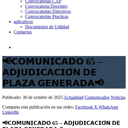
Convocatorias CAP
Convocatoria Docentes
Convocatorias Directivos
Convocatorias Practicas
aplicativos
Documentos de Utilidad
Contactos
📢𝗖𝗢𝗠𝗨𝗡𝗜𝗖𝗔𝗗𝗢 65 –
𝗔𝗗𝗝𝗨𝗗𝗜𝗖𝗔𝗖𝗜𝗢́𝗡 𝗗𝗘
𝗣𝗟𝗔𝗭𝗔 𝗚𝗘𝗡𝗘𝗥𝗔𝗗𝗔📢
Publicado:
30 de octubre de 2025
Actualidad
Comunicados
Noticias
Comparta esta publicación en sus redes:
Facebook
X
WhatsApp
LinkedIn
📢𝗖𝗢𝗠𝗨𝗡𝗜𝗖𝗔𝗗𝗢 65 – 𝗔𝗗𝗝𝗨𝗗𝗜𝗖𝗔𝗖𝗜𝗢́𝗡 𝗗𝗘