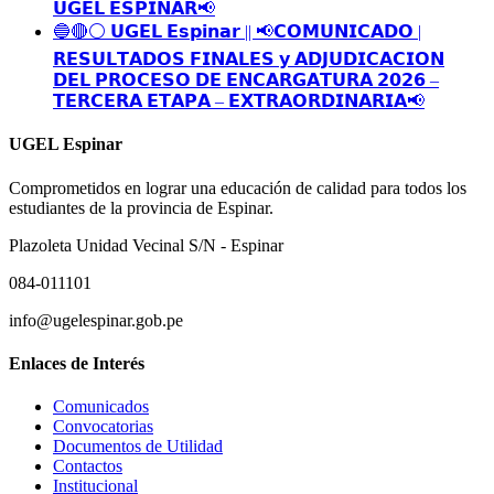
𝗨𝗚𝗘𝗟 𝗘𝗦𝗣𝗜𝗡𝗔𝗥📢
🔵🔴⚪️ 𝗨𝗚𝗘𝗟 𝗘𝘀𝗽𝗶𝗻𝗮𝗿 || 📢𝗖𝗢𝗠𝗨𝗡𝗜𝗖𝗔𝗗𝗢 |
𝗥𝗘𝗦𝗨𝗟𝗧𝗔𝗗𝗢𝗦 𝗙𝗜𝗡𝗔𝗟𝗘𝗦 𝘆 𝗔𝗗𝗝𝗨𝗗𝗜𝗖𝗔𝗖𝗜𝗢𝗡
𝗗𝗘𝗟 𝗣𝗥𝗢𝗖𝗘𝗦𝗢 𝗗𝗘 𝗘𝗡𝗖𝗔𝗥𝗚𝗔𝗧𝗨𝗥𝗔 𝟮𝟬𝟮𝟲 –
𝗧𝗘𝗥𝗖𝗘𝗥𝗔 𝗘𝗧𝗔𝗣𝗔 – 𝗘𝗫𝗧𝗥𝗔𝗢𝗥𝗗𝗜𝗡𝗔𝗥𝗜𝗔📢
UGEL Espinar
Comprometidos en lograr una educación de calidad para todos los
estudiantes de la provincia de Espinar.
Plazoleta Unidad Vecinal S/N - Espinar
084-011101
info@ugelespinar.gob.pe
Enlaces de Interés
Comunicados
Convocatorias
Documentos de Utilidad
Contactos
Institucional