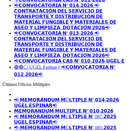
📢𝗖𝗢𝗡𝗩𝗢𝗖𝗔𝗧𝗢𝗥𝗜𝗔 𝗡° 𝟬𝟭𝟰-𝟮𝟬𝟮𝟲 📢
𝗖𝗢𝗡𝗧𝗥𝗔𝗧𝗔𝗖𝗜𝗢́𝗡 𝗗𝗘𝗟 𝗦𝗘𝗥𝗩𝗜𝗖𝗜𝗢 𝗗𝗘
𝗧𝗥𝗔𝗡𝗦𝗣𝗢𝗥𝗧𝗘 𝗬 𝗗𝗜𝗦𝗧𝗥𝗜𝗕𝗨𝗖𝗜𝗢𝗡 𝗗𝗘
𝗠𝗔𝗧𝗘𝗥𝗜𝗔𝗟 𝗙𝗨𝗡𝗚𝗜𝗕𝗟𝗘 𝗬 𝗠𝗔𝗧𝗘𝗥𝗜𝗔𝗟𝗘𝗦 𝗗𝗘
𝗔𝗦𝗘𝗢 𝗬 𝗟𝗜𝗠𝗣𝗜𝗘𝗭𝗔, 𝗗𝗢𝗧𝗔𝗖𝗜𝗢́𝗡 𝟮𝟬𝟮𝟲📢
📢𝗖𝗢𝗡𝗩𝗢𝗖𝗔𝗧𝗢𝗥𝗜𝗔 𝗡° 𝟬𝟭𝟯-𝟮𝟬𝟮𝟲 📢
𝗖𝗢𝗡𝗧𝗥𝗔𝗧𝗔𝗖𝗜𝗢́𝗡 𝗗𝗘𝗟 𝗦𝗘𝗥𝗩𝗜𝗖𝗜𝗢 𝗗𝗘
𝗧𝗥𝗔𝗡𝗦𝗣𝗢𝗥𝗧𝗘 𝗬 𝗗𝗜𝗦𝗧𝗥𝗜𝗕𝗨𝗖𝗜𝗢𝗡 𝗗𝗘
𝗠𝗔𝗧𝗘𝗥𝗜𝗔𝗟 𝗙𝗨𝗡𝗚𝗜𝗕𝗟𝗘 𝗬 𝗠𝗔𝗧𝗘𝗥𝗜𝗔𝗟𝗘𝗦 𝗗𝗘
𝗔𝗦𝗘𝗢 𝗬 𝗟𝗜𝗠𝗣𝗜𝗘𝗭𝗔, 𝗗𝗢𝗧𝗔𝗖𝗜𝗢́𝗡 𝟮𝟬𝟮𝟲📢
📢𝗖𝗢𝗡𝗩𝗢𝗖𝗔𝗧𝗢𝗥𝗜𝗔 𝗖𝗔𝗦 𝗡º 𝟬𝟭𝟬-𝟮𝟬𝟮𝟲-𝗨𝗚𝗘𝗟-𝗘
🔵🔴⚪️ UGEL Espinar || 📢𝗖𝗢𝗡𝗩𝗢𝗖𝗔𝗧𝗢𝗥𝗜𝗔 𝗡°
𝟬𝟭𝟮-𝟮𝟬𝟮𝟲📢
Últimos Oficios Múltiples
📢 𝗠𝗘𝗠𝗢𝗥𝗔́𝗡𝗗𝗨𝗠 𝗠Ú𝗟𝗧𝗜𝗣𝗟𝗘 𝗡° 𝟬𝟭𝟰-𝟮𝟬𝟮𝟲
𝗨𝗚𝗘𝗟 𝗘𝗦𝗣𝗜𝗡𝗔𝗥📢
𝗠𝗘𝗠𝗢𝗥𝗔𝗡𝗗𝗨𝗠 𝗠𝗨𝗟𝗧𝗜𝗣𝗟𝗘 𝗡° 𝟬𝟭𝟬-𝟮𝟬𝟮𝟲
📢 𝗠𝗘𝗠𝗢𝗥𝗔́𝗡𝗗𝗨𝗠 𝗠Ú𝗟𝗧𝗜𝗣𝗟𝗘 𝗡° 087-𝟮𝟬𝟮𝟱
𝗨𝗚𝗘𝗟 𝗘𝗦𝗣𝗜𝗡𝗔𝗥📢
📢 𝗠𝗘𝗠𝗢𝗥𝗔́𝗡𝗗𝗨𝗠 𝗠Ú𝗟𝗧𝗜𝗣𝗟𝗘 𝗡° 085-𝟮𝟬𝟮𝟱