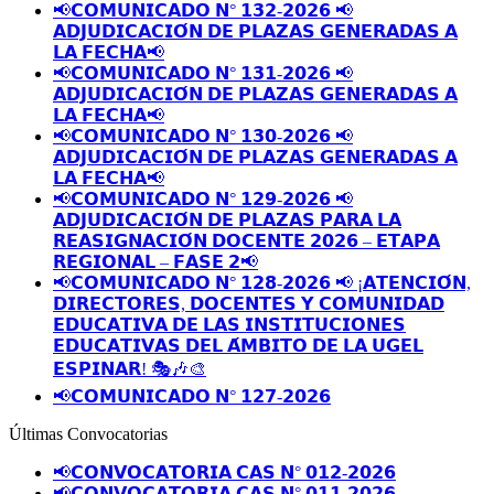
📢𝗖𝗢𝗠𝗨𝗡𝗜𝗖𝗔𝗗𝗢 𝗡° 𝟭𝟯𝟮-𝟮𝟬𝟮𝟲 📢
𝗔𝗗𝗝𝗨𝗗𝗜𝗖𝗔𝗖𝗜𝗢́𝗡 𝗗𝗘 𝗣𝗟𝗔𝗭𝗔𝗦 𝗚𝗘𝗡𝗘𝗥𝗔𝗗𝗔𝗦 𝗔
𝗟𝗔 𝗙𝗘𝗖𝗛𝗔📢
📢𝗖𝗢𝗠𝗨𝗡𝗜𝗖𝗔𝗗𝗢 𝗡° 𝟭𝟯𝟭-𝟮𝟬𝟮𝟲 📢
𝗔𝗗𝗝𝗨𝗗𝗜𝗖𝗔𝗖𝗜𝗢́𝗡 𝗗𝗘 𝗣𝗟𝗔𝗭𝗔𝗦 𝗚𝗘𝗡𝗘𝗥𝗔𝗗𝗔𝗦 𝗔
𝗟𝗔 𝗙𝗘𝗖𝗛𝗔📢
📢𝗖𝗢𝗠𝗨𝗡𝗜𝗖𝗔𝗗𝗢 𝗡° 𝟭𝟯𝟬-𝟮𝟬𝟮𝟲 📢
𝗔𝗗𝗝𝗨𝗗𝗜𝗖𝗔𝗖𝗜𝗢́𝗡 𝗗𝗘 𝗣𝗟𝗔𝗭𝗔𝗦 𝗚𝗘𝗡𝗘𝗥𝗔𝗗𝗔𝗦 𝗔
𝗟𝗔 𝗙𝗘𝗖𝗛𝗔📢
📢𝗖𝗢𝗠𝗨𝗡𝗜𝗖𝗔𝗗𝗢 𝗡° 𝟭𝟮𝟵-𝟮𝟬𝟮𝟲 📢
𝗔𝗗𝗝𝗨𝗗𝗜𝗖𝗔𝗖𝗜𝗢́𝗡 𝗗𝗘 𝗣𝗟𝗔𝗭𝗔𝗦 𝗣𝗔𝗥𝗔 𝗟𝗔
𝗥𝗘𝗔𝗦𝗜𝗚𝗡𝗔𝗖𝗜𝗢́𝗡 𝗗𝗢𝗖𝗘𝗡𝗧𝗘 𝟮𝟬𝟮𝟲 – 𝗘𝗧𝗔𝗣𝗔
𝗥𝗘𝗚𝗜𝗢𝗡𝗔𝗟 – 𝗙𝗔𝗦𝗘 𝟮📢
📢𝗖𝗢𝗠𝗨𝗡𝗜𝗖𝗔𝗗𝗢 𝗡° 𝟭𝟮𝟴-𝟮𝟬𝟮𝟲 📢 ¡𝗔𝗧𝗘𝗡𝗖𝗜𝗢́𝗡,
𝗗𝗜𝗥𝗘𝗖𝗧𝗢𝗥𝗘𝗦, 𝗗𝗢𝗖𝗘𝗡𝗧𝗘𝗦 𝗬 𝗖𝗢𝗠𝗨𝗡𝗜𝗗𝗔𝗗
𝗘𝗗𝗨𝗖𝗔𝗧𝗜𝗩𝗔 𝗗𝗘 𝗟𝗔𝗦 𝗜𝗡𝗦𝗧𝗜𝗧𝗨𝗖𝗜𝗢𝗡𝗘𝗦
𝗘𝗗𝗨𝗖𝗔𝗧𝗜𝗩𝗔𝗦 𝗗𝗘𝗟 𝗔́𝗠𝗕𝗜𝗧𝗢 𝗗𝗘 𝗟𝗔 𝗨𝗚𝗘𝗟
𝗘𝗦𝗣𝗜𝗡𝗔𝗥! 🎭🎶🎨
📢𝗖𝗢𝗠𝗨𝗡𝗜𝗖𝗔𝗗𝗢 𝗡° 𝟭𝟮𝟳-𝟮𝟬𝟮𝟲
Últimas Convocatorias
📢𝗖𝗢𝗡𝗩𝗢𝗖𝗔𝗧𝗢𝗥𝗜𝗔 𝗖𝗔𝗦 𝗡° 𝟬𝟭𝟮-𝟮𝟬𝟮𝟲
📢𝗖𝗢𝗡𝗩𝗢𝗖𝗔𝗧𝗢𝗥𝗜𝗔 𝗖𝗔𝗦 𝗡° 𝟬𝟭𝟭-𝟮𝟬𝟮𝟲