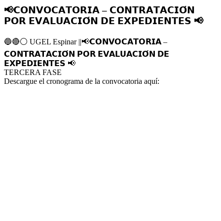
📢𝗖𝗢𝗡𝗩𝗢𝗖𝗔𝗧𝗢𝗥𝗜𝗔 – 𝗖𝗢𝗡𝗧𝗥𝗔𝗧𝗔𝗖𝗜𝗢́𝗡
𝗣𝗢𝗥 𝗘𝗩𝗔𝗟𝗨𝗔𝗖𝗜𝗢́𝗡 𝗗𝗘 𝗘𝗫𝗣𝗘𝗗𝗜𝗘𝗡𝗧𝗘𝗦 📢
🔵
🔴
⚪️
UGEL Espinar ||
📢
𝗖𝗢𝗡𝗩𝗢𝗖𝗔𝗧𝗢𝗥𝗜𝗔 –
𝗖𝗢𝗡𝗧𝗥𝗔𝗧𝗔𝗖𝗜𝗢́𝗡 𝗣𝗢𝗥 𝗘𝗩𝗔𝗟𝗨𝗔𝗖𝗜𝗢́𝗡 𝗗𝗘
𝗘𝗫𝗣𝗘𝗗𝗜𝗘𝗡𝗧𝗘𝗦
📢
TERCERA FASE
Descargue el cronograma de la convocatoria aquí: