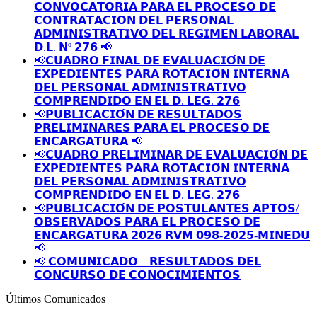
𝗖𝗢𝗡𝗩𝗢𝗖𝗔𝗧𝗢𝗥𝗜𝗔 𝗣𝗔𝗥𝗔 𝗘𝗟 𝗣𝗥𝗢𝗖𝗘𝗦𝗢 𝗗𝗘
𝗖𝗢𝗡𝗧𝗥𝗔𝗧𝗔𝗖𝗜𝗢𝗡 𝗗𝗘𝗟 𝗣𝗘𝗥𝗦𝗢𝗡𝗔𝗟
𝗔𝗗𝗠𝗜𝗡𝗜𝗦𝗧𝗥𝗔𝗧𝗜𝗩𝗢 𝗗𝗘𝗟 𝗥𝗘𝗚𝗜𝗠𝗘𝗡 𝗟𝗔𝗕𝗢𝗥𝗔𝗟
𝗗.𝗟. 𝗡º 𝟮𝟳𝟲 📢
📢𝗖𝗨𝗔𝗗𝗥𝗢 𝗙𝗜𝗡𝗔𝗟 𝗗𝗘 𝗘𝗩𝗔𝗟𝗨𝗔𝗖𝗜𝗢́𝗡 𝗗𝗘
𝗘𝗫𝗣𝗘𝗗𝗜𝗘𝗡𝗧𝗘𝗦 𝗣𝗔𝗥𝗔 𝗥𝗢𝗧𝗔𝗖𝗜𝗢́𝗡 𝗜𝗡𝗧𝗘𝗥𝗡𝗔
𝗗𝗘𝗟 𝗣𝗘𝗥𝗦𝗢𝗡𝗔𝗟 𝗔𝗗𝗠𝗜𝗡𝗜𝗦𝗧𝗥𝗔𝗧𝗜𝗩𝗢
𝗖𝗢𝗠𝗣𝗥𝗘𝗡𝗗𝗜𝗗𝗢 𝗘𝗡 𝗘𝗟 𝗗. 𝗟𝗘𝗚. 𝟮𝟳𝟲
📢𝗣𝗨𝗕𝗟𝗜𝗖𝗔𝗖𝗜𝗢́𝗡 𝗗𝗘 𝗥𝗘𝗦𝗨𝗟𝗧𝗔𝗗𝗢𝗦
𝗣𝗥𝗘𝗟𝗜𝗠𝗜𝗡𝗔𝗥𝗘𝗦 𝗣𝗔𝗥𝗔 𝗘𝗟 𝗣𝗥𝗢𝗖𝗘𝗦𝗢 𝗗𝗘
𝗘𝗡𝗖𝗔𝗥𝗚𝗔𝗧𝗨𝗥𝗔 📢
📢𝗖𝗨𝗔𝗗𝗥𝗢 𝗣𝗥𝗘𝗟𝗜𝗠𝗜𝗡𝗔𝗥 𝗗𝗘 𝗘𝗩𝗔𝗟𝗨𝗔𝗖𝗜𝗢́𝗡 𝗗𝗘
𝗘𝗫𝗣𝗘𝗗𝗜𝗘𝗡𝗧𝗘𝗦 𝗣𝗔𝗥𝗔 𝗥𝗢𝗧𝗔𝗖𝗜𝗢́𝗡 𝗜𝗡𝗧𝗘𝗥𝗡𝗔
𝗗𝗘𝗟 𝗣𝗘𝗥𝗦𝗢𝗡𝗔𝗟 𝗔𝗗𝗠𝗜𝗡𝗜𝗦𝗧𝗥𝗔𝗧𝗜𝗩𝗢
𝗖𝗢𝗠𝗣𝗥𝗘𝗡𝗗𝗜𝗗𝗢 𝗘𝗡 𝗘𝗟 𝗗. 𝗟𝗘𝗚. 𝟮𝟳𝟲
📢𝗣𝗨𝗕𝗟𝗜𝗖𝗔𝗖𝗜𝗢́𝗡 𝗗𝗘 𝗣𝗢𝗦𝗧𝗨𝗟𝗔𝗡𝗧𝗘𝗦 𝗔𝗣𝗧𝗢𝗦/
𝗢𝗕𝗦𝗘𝗥𝗩𝗔𝗗𝗢𝗦 𝗣𝗔𝗥𝗔 𝗘𝗟 𝗣𝗥𝗢𝗖𝗘𝗦𝗢 𝗗𝗘
𝗘𝗡𝗖𝗔𝗥𝗚𝗔𝗧𝗨𝗥𝗔 𝟮𝟬𝟮𝟲 𝗥𝗩𝗠 𝟬𝟵𝟴-𝟮𝟬𝟮𝟱-𝗠𝗜𝗡𝗘𝗗𝗨
📢
📢 𝗖𝗢𝗠𝗨𝗡𝗜𝗖𝗔𝗗𝗢 – 𝗥𝗘𝗦𝗨𝗟𝗧𝗔𝗗𝗢𝗦 𝗗𝗘𝗟
𝗖𝗢𝗡𝗖𝗨𝗥𝗦𝗢 𝗗𝗘 𝗖𝗢𝗡𝗢𝗖𝗜𝗠𝗜𝗘𝗡𝗧𝗢𝗦
Últimos Comunicados