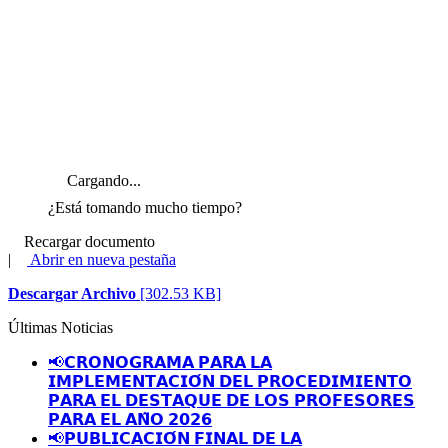
Cargando...
¿Está tomando mucho tiempo?
Recargar documento
|
Abrir en nueva pestaña
Descargar Archivo
[302.53 KB]
Últimas Noticias
📢𝗖𝗥𝗢𝗡𝗢𝗚𝗥𝗔𝗠𝗔 𝗣𝗔𝗥𝗔 𝗟𝗔
𝗜𝗠𝗣𝗟𝗘𝗠𝗘𝗡𝗧𝗔𝗖𝗜𝗢́𝗡 𝗗𝗘𝗟 𝗣𝗥𝗢𝗖𝗘𝗗𝗜𝗠𝗜𝗘𝗡𝗧𝗢
𝗣𝗔𝗥𝗔 𝗘𝗟 𝗗𝗘𝗦𝗧𝗔𝗤𝗨𝗘 𝗗𝗘 𝗟𝗢𝗦 𝗣𝗥𝗢𝗙𝗘𝗦𝗢𝗥𝗘𝗦
𝗣𝗔𝗥𝗔 𝗘𝗟 𝗔𝗡̃𝗢 𝟮𝟬𝟮𝟲
📢𝗣𝗨𝗕𝗟𝗜𝗖𝗔𝗖𝗜𝗢́𝗡 𝗙𝗜𝗡𝗔𝗟 𝗗𝗘 𝗟𝗔