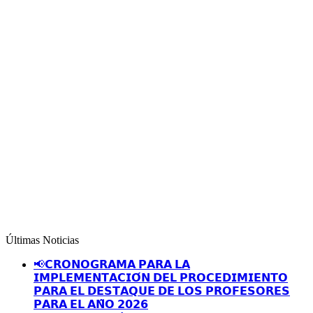
Últimas Noticias
📢𝗖𝗥𝗢𝗡𝗢𝗚𝗥𝗔𝗠𝗔 𝗣𝗔𝗥𝗔 𝗟𝗔
𝗜𝗠𝗣𝗟𝗘𝗠𝗘𝗡𝗧𝗔𝗖𝗜𝗢́𝗡 𝗗𝗘𝗟 𝗣𝗥𝗢𝗖𝗘𝗗𝗜𝗠𝗜𝗘𝗡𝗧𝗢
𝗣𝗔𝗥𝗔 𝗘𝗟 𝗗𝗘𝗦𝗧𝗔𝗤𝗨𝗘 𝗗𝗘 𝗟𝗢𝗦 𝗣𝗥𝗢𝗙𝗘𝗦𝗢𝗥𝗘𝗦
𝗣𝗔𝗥𝗔 𝗘𝗟 𝗔𝗡̃𝗢 𝟮𝟬𝟮𝟲