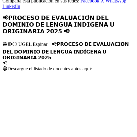
Comparta esta publicación en sus redes:
Facebook
X
WhatsApp
LinkedIn
📢𝗣𝗥𝗢𝗖𝗘𝗦𝗢 𝗗𝗘 𝗘𝗩𝗔𝗟𝗨𝗔𝗖𝗜𝗢́𝗡 𝗗𝗘𝗟
𝗗𝗢𝗠𝗜𝗡𝗜𝗢 𝗗𝗘 𝗟𝗘𝗡𝗚𝗨𝗔 𝗜𝗡𝗗𝗜́𝗚𝗘𝗡𝗔 𝗨
𝗢𝗥𝗜𝗚𝗜𝗡𝗔𝗥𝗜𝗔 𝟮𝟬𝟮𝟱 📢
🔵
🔴
⚪️
UGEL Espinar ||
📢
𝗣𝗥𝗢𝗖𝗘𝗦𝗢 𝗗𝗘 𝗘𝗩𝗔𝗟𝗨𝗔𝗖𝗜𝗢́𝗡
𝗗𝗘𝗟 𝗗𝗢𝗠𝗜𝗡𝗜𝗢 𝗗𝗘 𝗟𝗘𝗡𝗚𝗨𝗔 𝗜𝗡𝗗𝗜́𝗚𝗘𝗡𝗔 𝗨
𝗢𝗥𝗜𝗚𝗜𝗡𝗔𝗥𝗜𝗔 𝟮𝟬𝟮𝟱
📢
🔵
Descargue el listado de docentes aptos aquí: