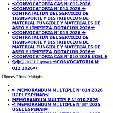
📢𝗖𝗢𝗡𝗩𝗢𝗖𝗔𝗧𝗢𝗥𝗜𝗔 𝗖𝗔𝗦 𝗡° 𝟬𝟭𝟭-𝟮𝟬𝟮𝟲
📢𝗖𝗢𝗡𝗩𝗢𝗖𝗔𝗧𝗢𝗥𝗜𝗔 𝗡° 𝟬𝟭𝟰-𝟮𝟬𝟮𝟲 📢
𝗖𝗢𝗡𝗧𝗥𝗔𝗧𝗔𝗖𝗜𝗢́𝗡 𝗗𝗘𝗟 𝗦𝗘𝗥𝗩𝗜𝗖𝗜𝗢 𝗗𝗘
𝗧𝗥𝗔𝗡𝗦𝗣𝗢𝗥𝗧𝗘 𝗬 𝗗𝗜𝗦𝗧𝗥𝗜𝗕𝗨𝗖𝗜𝗢𝗡 𝗗𝗘
𝗠𝗔𝗧𝗘𝗥𝗜𝗔𝗟 𝗙𝗨𝗡𝗚𝗜𝗕𝗟𝗘 𝗬 𝗠𝗔𝗧𝗘𝗥𝗜𝗔𝗟𝗘𝗦 𝗗𝗘
𝗔𝗦𝗘𝗢 𝗬 𝗟𝗜𝗠𝗣𝗜𝗘𝗭𝗔, 𝗗𝗢𝗧𝗔𝗖𝗜𝗢́𝗡 𝟮𝟬𝟮𝟲📢
📢𝗖𝗢𝗡𝗩𝗢𝗖𝗔𝗧𝗢𝗥𝗜𝗔 𝗡° 𝟬𝟭𝟯-𝟮𝟬𝟮𝟲 📢
𝗖𝗢𝗡𝗧𝗥𝗔𝗧𝗔𝗖𝗜𝗢́𝗡 𝗗𝗘𝗟 𝗦𝗘𝗥𝗩𝗜𝗖𝗜𝗢 𝗗𝗘
𝗧𝗥𝗔𝗡𝗦𝗣𝗢𝗥𝗧𝗘 𝗬 𝗗𝗜𝗦𝗧𝗥𝗜𝗕𝗨𝗖𝗜𝗢𝗡 𝗗𝗘
𝗠𝗔𝗧𝗘𝗥𝗜𝗔𝗟 𝗙𝗨𝗡𝗚𝗜𝗕𝗟𝗘 𝗬 𝗠𝗔𝗧𝗘𝗥𝗜𝗔𝗟𝗘𝗦 𝗗𝗘
𝗔𝗦𝗘𝗢 𝗬 𝗟𝗜𝗠𝗣𝗜𝗘𝗭𝗔, 𝗗𝗢𝗧𝗔𝗖𝗜𝗢́𝗡 𝟮𝟬𝟮𝟲📢
📢𝗖𝗢𝗡𝗩𝗢𝗖𝗔𝗧𝗢𝗥𝗜𝗔 𝗖𝗔𝗦 𝗡º 𝟬𝟭𝟬-𝟮𝟬𝟮𝟲-𝗨𝗚𝗘𝗟-𝗘
🔵🔴⚪️ UGEL Espinar || 📢𝗖𝗢𝗡𝗩𝗢𝗖𝗔𝗧𝗢𝗥𝗜𝗔 𝗡°
𝟬𝟭𝟮-𝟮𝟬𝟮𝟲📢
Últimos Oficios Múltiples
📢 𝗠𝗘𝗠𝗢𝗥𝗔́𝗡𝗗𝗨𝗠 𝗠Ú𝗟𝗧𝗜𝗣𝗟𝗘 𝗡° 𝟬𝟭𝟰-𝟮𝟬𝟮𝟲
𝗨𝗚𝗘𝗟 𝗘𝗦𝗣𝗜𝗡𝗔𝗥📢
𝗠𝗘𝗠𝗢𝗥𝗔𝗡𝗗𝗨𝗠 𝗠𝗨𝗟𝗧𝗜𝗣𝗟𝗘 𝗡° 𝟬𝟭𝟬-𝟮𝟬𝟮𝟲
📢 𝗠𝗘𝗠𝗢𝗥𝗔́𝗡𝗗𝗨𝗠 𝗠Ú𝗟𝗧𝗜𝗣𝗟𝗘 𝗡° 087-𝟮𝟬𝟮𝟱
𝗨𝗚𝗘𝗟 𝗘𝗦𝗣𝗜𝗡𝗔𝗥📢