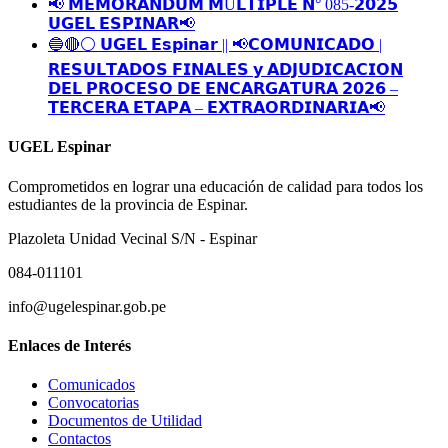
📢 𝗠𝗘𝗠𝗢𝗥𝗔́𝗡𝗗𝗨𝗠 𝗠Ú𝗟𝗧𝗜𝗣𝗟𝗘 𝗡° 085-𝟮𝟬𝟮𝟱
𝗨𝗚𝗘𝗟 𝗘𝗦𝗣𝗜𝗡𝗔𝗥📢
🔵🔴⚪️ 𝗨𝗚𝗘𝗟 𝗘𝘀𝗽𝗶𝗻𝗮𝗿 || 📢𝗖𝗢𝗠𝗨𝗡𝗜𝗖𝗔𝗗𝗢 |
𝗥𝗘𝗦𝗨𝗟𝗧𝗔𝗗𝗢𝗦 𝗙𝗜𝗡𝗔𝗟𝗘𝗦 𝘆 𝗔𝗗𝗝𝗨𝗗𝗜𝗖𝗔𝗖𝗜𝗢𝗡
𝗗𝗘𝗟 𝗣𝗥𝗢𝗖𝗘𝗦𝗢 𝗗𝗘 𝗘𝗡𝗖𝗔𝗥𝗚𝗔𝗧𝗨𝗥𝗔 𝟮𝟬𝟮𝟲 –
𝗧𝗘𝗥𝗖𝗘𝗥𝗔 𝗘𝗧𝗔𝗣𝗔 – 𝗘𝗫𝗧𝗥𝗔𝗢𝗥𝗗𝗜𝗡𝗔𝗥𝗜𝗔📢
UGEL Espinar
Comprometidos en lograr una educación de calidad para todos los
estudiantes de la provincia de Espinar.
Plazoleta Unidad Vecinal S/N - Espinar
084-011101
info@ugelespinar.gob.pe
Enlaces de Interés
Comunicados
Convocatorias
Documentos de Utilidad
Contactos