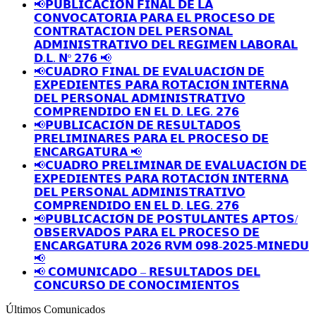
📢𝗣𝗨𝗕𝗟𝗜𝗖𝗔𝗖𝗜𝗢́𝗡 𝗙𝗜𝗡𝗔𝗟 𝗗𝗘 𝗟𝗔
𝗖𝗢𝗡𝗩𝗢𝗖𝗔𝗧𝗢𝗥𝗜𝗔 𝗣𝗔𝗥𝗔 𝗘𝗟 𝗣𝗥𝗢𝗖𝗘𝗦𝗢 𝗗𝗘
𝗖𝗢𝗡𝗧𝗥𝗔𝗧𝗔𝗖𝗜𝗢𝗡 𝗗𝗘𝗟 𝗣𝗘𝗥𝗦𝗢𝗡𝗔𝗟
𝗔𝗗𝗠𝗜𝗡𝗜𝗦𝗧𝗥𝗔𝗧𝗜𝗩𝗢 𝗗𝗘𝗟 𝗥𝗘𝗚𝗜𝗠𝗘𝗡 𝗟𝗔𝗕𝗢𝗥𝗔𝗟
𝗗.𝗟. 𝗡º 𝟮𝟳𝟲 📢
📢𝗖𝗨𝗔𝗗𝗥𝗢 𝗙𝗜𝗡𝗔𝗟 𝗗𝗘 𝗘𝗩𝗔𝗟𝗨𝗔𝗖𝗜𝗢́𝗡 𝗗𝗘
𝗘𝗫𝗣𝗘𝗗𝗜𝗘𝗡𝗧𝗘𝗦 𝗣𝗔𝗥𝗔 𝗥𝗢𝗧𝗔𝗖𝗜𝗢́𝗡 𝗜𝗡𝗧𝗘𝗥𝗡𝗔
𝗗𝗘𝗟 𝗣𝗘𝗥𝗦𝗢𝗡𝗔𝗟 𝗔𝗗𝗠𝗜𝗡𝗜𝗦𝗧𝗥𝗔𝗧𝗜𝗩𝗢
𝗖𝗢𝗠𝗣𝗥𝗘𝗡𝗗𝗜𝗗𝗢 𝗘𝗡 𝗘𝗟 𝗗. 𝗟𝗘𝗚. 𝟮𝟳𝟲
📢𝗣𝗨𝗕𝗟𝗜𝗖𝗔𝗖𝗜𝗢́𝗡 𝗗𝗘 𝗥𝗘𝗦𝗨𝗟𝗧𝗔𝗗𝗢𝗦
𝗣𝗥𝗘𝗟𝗜𝗠𝗜𝗡𝗔𝗥𝗘𝗦 𝗣𝗔𝗥𝗔 𝗘𝗟 𝗣𝗥𝗢𝗖𝗘𝗦𝗢 𝗗𝗘
𝗘𝗡𝗖𝗔𝗥𝗚𝗔𝗧𝗨𝗥𝗔 📢
📢𝗖𝗨𝗔𝗗𝗥𝗢 𝗣𝗥𝗘𝗟𝗜𝗠𝗜𝗡𝗔𝗥 𝗗𝗘 𝗘𝗩𝗔𝗟𝗨𝗔𝗖𝗜𝗢́𝗡 𝗗𝗘
𝗘𝗫𝗣𝗘𝗗𝗜𝗘𝗡𝗧𝗘𝗦 𝗣𝗔𝗥𝗔 𝗥𝗢𝗧𝗔𝗖𝗜𝗢́𝗡 𝗜𝗡𝗧𝗘𝗥𝗡𝗔
𝗗𝗘𝗟 𝗣𝗘𝗥𝗦𝗢𝗡𝗔𝗟 𝗔𝗗𝗠𝗜𝗡𝗜𝗦𝗧𝗥𝗔𝗧𝗜𝗩𝗢
𝗖𝗢𝗠𝗣𝗥𝗘𝗡𝗗𝗜𝗗𝗢 𝗘𝗡 𝗘𝗟 𝗗. 𝗟𝗘𝗚. 𝟮𝟳𝟲
📢𝗣𝗨𝗕𝗟𝗜𝗖𝗔𝗖𝗜𝗢́𝗡 𝗗𝗘 𝗣𝗢𝗦𝗧𝗨𝗟𝗔𝗡𝗧𝗘𝗦 𝗔𝗣𝗧𝗢𝗦/
𝗢𝗕𝗦𝗘𝗥𝗩𝗔𝗗𝗢𝗦 𝗣𝗔𝗥𝗔 𝗘𝗟 𝗣𝗥𝗢𝗖𝗘𝗦𝗢 𝗗𝗘
𝗘𝗡𝗖𝗔𝗥𝗚𝗔𝗧𝗨𝗥𝗔 𝟮𝟬𝟮𝟲 𝗥𝗩𝗠 𝟬𝟵𝟴-𝟮𝟬𝟮𝟱-𝗠𝗜𝗡𝗘𝗗𝗨
📢
📢 𝗖𝗢𝗠𝗨𝗡𝗜𝗖𝗔𝗗𝗢 – 𝗥𝗘𝗦𝗨𝗟𝗧𝗔𝗗𝗢𝗦 𝗗𝗘𝗟
𝗖𝗢𝗡𝗖𝗨𝗥𝗦𝗢 𝗗𝗘 𝗖𝗢𝗡𝗢𝗖𝗜𝗠𝗜𝗘𝗡𝗧𝗢𝗦
Últimos Comunicados