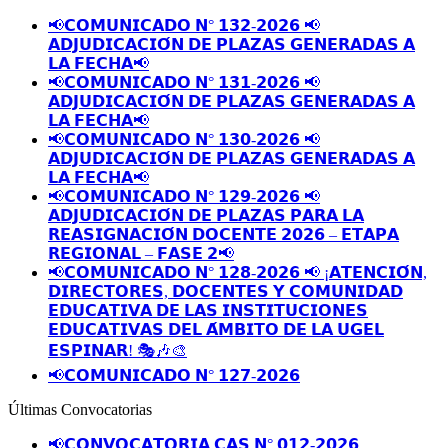
📢𝗖𝗢𝗠𝗨𝗡𝗜𝗖𝗔𝗗𝗢 𝗡° 𝟭𝟯𝟮-𝟮𝟬𝟮𝟲 📢
𝗔𝗗𝗝𝗨𝗗𝗜𝗖𝗔𝗖𝗜𝗢́𝗡 𝗗𝗘 𝗣𝗟𝗔𝗭𝗔𝗦 𝗚𝗘𝗡𝗘𝗥𝗔𝗗𝗔𝗦 𝗔
𝗟𝗔 𝗙𝗘𝗖𝗛𝗔📢
📢𝗖𝗢𝗠𝗨𝗡𝗜𝗖𝗔𝗗𝗢 𝗡° 𝟭𝟯𝟭-𝟮𝟬𝟮𝟲 📢
𝗔𝗗𝗝𝗨𝗗𝗜𝗖𝗔𝗖𝗜𝗢́𝗡 𝗗𝗘 𝗣𝗟𝗔𝗭𝗔𝗦 𝗚𝗘𝗡𝗘𝗥𝗔𝗗𝗔𝗦 𝗔
𝗟𝗔 𝗙𝗘𝗖𝗛𝗔📢
📢𝗖𝗢𝗠𝗨𝗡𝗜𝗖𝗔𝗗𝗢 𝗡° 𝟭𝟯𝟬-𝟮𝟬𝟮𝟲 📢
𝗔𝗗𝗝𝗨𝗗𝗜𝗖𝗔𝗖𝗜𝗢́𝗡 𝗗𝗘 𝗣𝗟𝗔𝗭𝗔𝗦 𝗚𝗘𝗡𝗘𝗥𝗔𝗗𝗔𝗦 𝗔
𝗟𝗔 𝗙𝗘𝗖𝗛𝗔📢
📢𝗖𝗢𝗠𝗨𝗡𝗜𝗖𝗔𝗗𝗢 𝗡° 𝟭𝟮𝟵-𝟮𝟬𝟮𝟲 📢
𝗔𝗗𝗝𝗨𝗗𝗜𝗖𝗔𝗖𝗜𝗢́𝗡 𝗗𝗘 𝗣𝗟𝗔𝗭𝗔𝗦 𝗣𝗔𝗥𝗔 𝗟𝗔
𝗥𝗘𝗔𝗦𝗜𝗚𝗡𝗔𝗖𝗜𝗢́𝗡 𝗗𝗢𝗖𝗘𝗡𝗧𝗘 𝟮𝟬𝟮𝟲 – 𝗘𝗧𝗔𝗣𝗔
𝗥𝗘𝗚𝗜𝗢𝗡𝗔𝗟 – 𝗙𝗔𝗦𝗘 𝟮📢
📢𝗖𝗢𝗠𝗨𝗡𝗜𝗖𝗔𝗗𝗢 𝗡° 𝟭𝟮𝟴-𝟮𝟬𝟮𝟲 📢 ¡𝗔𝗧𝗘𝗡𝗖𝗜𝗢́𝗡,
𝗗𝗜𝗥𝗘𝗖𝗧𝗢𝗥𝗘𝗦, 𝗗𝗢𝗖𝗘𝗡𝗧𝗘𝗦 𝗬 𝗖𝗢𝗠𝗨𝗡𝗜𝗗𝗔𝗗
𝗘𝗗𝗨𝗖𝗔𝗧𝗜𝗩𝗔 𝗗𝗘 𝗟𝗔𝗦 𝗜𝗡𝗦𝗧𝗜𝗧𝗨𝗖𝗜𝗢𝗡𝗘𝗦
𝗘𝗗𝗨𝗖𝗔𝗧𝗜𝗩𝗔𝗦 𝗗𝗘𝗟 𝗔́𝗠𝗕𝗜𝗧𝗢 𝗗𝗘 𝗟𝗔 𝗨𝗚𝗘𝗟
𝗘𝗦𝗣𝗜𝗡𝗔𝗥! 🎭🎶🎨
📢𝗖𝗢𝗠𝗨𝗡𝗜𝗖𝗔𝗗𝗢 𝗡° 𝟭𝟮𝟳-𝟮𝟬𝟮𝟲
Últimas Convocatorias
📢𝗖𝗢𝗡𝗩𝗢𝗖𝗔𝗧𝗢𝗥𝗜𝗔 𝗖𝗔𝗦 𝗡° 𝟬𝟭𝟮-𝟮𝟬𝟮𝟲