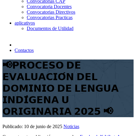
Convocatorias CAP
Convocatoria Docentes
Convocatorias Directivos
Convocatorias Practicas
aplicativos
Documentos de Utilidad
Contactos
📢𝗣𝗥𝗢𝗖𝗘𝗦𝗢 𝗗𝗘
𝗘𝗩𝗔𝗟𝗨𝗔𝗖𝗜𝗢́𝗡 𝗗𝗘𝗟
𝗗𝗢𝗠𝗜𝗡𝗜𝗢 𝗗𝗘 𝗟𝗘𝗡𝗚𝗨𝗔
𝗜𝗡𝗗𝗜́𝗚𝗘𝗡𝗔 𝗨
𝗢𝗥𝗜𝗚𝗜𝗡𝗔𝗥𝗜𝗔 𝟮𝟬𝟮𝟱 📢
Publicado:
10 de junio de 2025
Noticias