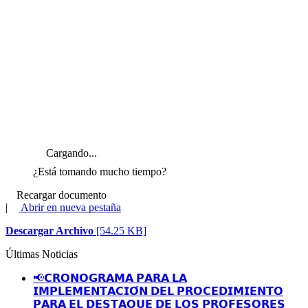
Cargando...
¿Está tomando mucho tiempo?
Recargar documento
|
Abrir en nueva pestaña
Descargar Archivo
[54.25 KB]
Últimas Noticias
📢𝗖𝗥𝗢𝗡𝗢𝗚𝗥𝗔𝗠𝗔 𝗣𝗔𝗥𝗔 𝗟𝗔
𝗜𝗠𝗣𝗟𝗘𝗠𝗘𝗡𝗧𝗔𝗖𝗜𝗢́𝗡 𝗗𝗘𝗟 𝗣𝗥𝗢𝗖𝗘𝗗𝗜𝗠𝗜𝗘𝗡𝗧𝗢
𝗣𝗔𝗥𝗔 𝗘𝗟 𝗗𝗘𝗦𝗧𝗔𝗤𝗨𝗘 𝗗𝗘 𝗟𝗢𝗦 𝗣𝗥𝗢𝗙𝗘𝗦𝗢𝗥𝗘𝗦