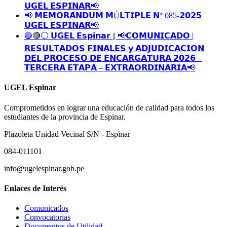
𝗨𝗚𝗘𝗟 𝗘𝗦𝗣𝗜𝗡𝗔𝗥📢
📢 𝗠𝗘𝗠𝗢𝗥𝗔́𝗡𝗗𝗨𝗠 𝗠Ú𝗟𝗧𝗜𝗣𝗟𝗘 𝗡° 085-𝟮𝟬𝟮𝟱
𝗨𝗚𝗘𝗟 𝗘𝗦𝗣𝗜𝗡𝗔𝗥📢
🔵🔴⚪️ 𝗨𝗚𝗘𝗟 𝗘𝘀𝗽𝗶𝗻𝗮𝗿 || 📢𝗖𝗢𝗠𝗨𝗡𝗜𝗖𝗔𝗗𝗢 |
𝗥𝗘𝗦𝗨𝗟𝗧𝗔𝗗𝗢𝗦 𝗙𝗜𝗡𝗔𝗟𝗘𝗦 𝘆 𝗔𝗗𝗝𝗨𝗗𝗜𝗖𝗔𝗖𝗜𝗢𝗡
𝗗𝗘𝗟 𝗣𝗥𝗢𝗖𝗘𝗦𝗢 𝗗𝗘 𝗘𝗡𝗖𝗔𝗥𝗚𝗔𝗧𝗨𝗥𝗔 𝟮𝟬𝟮𝟲 –
𝗧𝗘𝗥𝗖𝗘𝗥𝗔 𝗘𝗧𝗔𝗣𝗔 – 𝗘𝗫𝗧𝗥𝗔𝗢𝗥𝗗𝗜𝗡𝗔𝗥𝗜𝗔📢
UGEL Espinar
Comprometidos en lograr una educación de calidad para todos los
estudiantes de la provincia de Espinar.
Plazoleta Unidad Vecinal S/N - Espinar
084-011101
info@ugelespinar.gob.pe
Enlaces de Interés
Comunicados
Convocatorias
Documentos de Utilidad