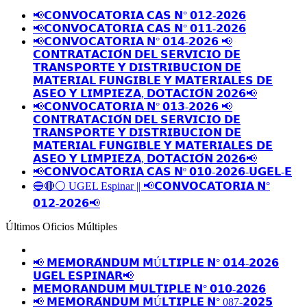
📢𝗖𝗢𝗡𝗩𝗢𝗖𝗔𝗧𝗢𝗥𝗜𝗔 𝗖𝗔𝗦 𝗡° 𝟬𝟭𝟮-𝟮𝟬𝟮𝟲
📢𝗖𝗢𝗡𝗩𝗢𝗖𝗔𝗧𝗢𝗥𝗜𝗔 𝗖𝗔𝗦 𝗡° 𝟬𝟭𝟭-𝟮𝟬𝟮𝟲
📢𝗖𝗢𝗡𝗩𝗢𝗖𝗔𝗧𝗢𝗥𝗜𝗔 𝗡° 𝟬𝟭𝟰-𝟮𝟬𝟮𝟲 📢
𝗖𝗢𝗡𝗧𝗥𝗔𝗧𝗔𝗖𝗜𝗢́𝗡 𝗗𝗘𝗟 𝗦𝗘𝗥𝗩𝗜𝗖𝗜𝗢 𝗗𝗘
𝗧𝗥𝗔𝗡𝗦𝗣𝗢𝗥𝗧𝗘 𝗬 𝗗𝗜𝗦𝗧𝗥𝗜𝗕𝗨𝗖𝗜𝗢𝗡 𝗗𝗘
𝗠𝗔𝗧𝗘𝗥𝗜𝗔𝗟 𝗙𝗨𝗡𝗚𝗜𝗕𝗟𝗘 𝗬 𝗠𝗔𝗧𝗘𝗥𝗜𝗔𝗟𝗘𝗦 𝗗𝗘
𝗔𝗦𝗘𝗢 𝗬 𝗟𝗜𝗠𝗣𝗜𝗘𝗭𝗔, 𝗗𝗢𝗧𝗔𝗖𝗜𝗢́𝗡 𝟮𝟬𝟮𝟲📢
📢𝗖𝗢𝗡𝗩𝗢𝗖𝗔𝗧𝗢𝗥𝗜𝗔 𝗡° 𝟬𝟭𝟯-𝟮𝟬𝟮𝟲 📢
𝗖𝗢𝗡𝗧𝗥𝗔𝗧𝗔𝗖𝗜𝗢́𝗡 𝗗𝗘𝗟 𝗦𝗘𝗥𝗩𝗜𝗖𝗜𝗢 𝗗𝗘
𝗧𝗥𝗔𝗡𝗦𝗣𝗢𝗥𝗧𝗘 𝗬 𝗗𝗜𝗦𝗧𝗥𝗜𝗕𝗨𝗖𝗜𝗢𝗡 𝗗𝗘
𝗠𝗔𝗧𝗘𝗥𝗜𝗔𝗟 𝗙𝗨𝗡𝗚𝗜𝗕𝗟𝗘 𝗬 𝗠𝗔𝗧𝗘𝗥𝗜𝗔𝗟𝗘𝗦 𝗗𝗘
𝗔𝗦𝗘𝗢 𝗬 𝗟𝗜𝗠𝗣𝗜𝗘𝗭𝗔, 𝗗𝗢𝗧𝗔𝗖𝗜𝗢́𝗡 𝟮𝟬𝟮𝟲📢
📢𝗖𝗢𝗡𝗩𝗢𝗖𝗔𝗧𝗢𝗥𝗜𝗔 𝗖𝗔𝗦 𝗡º 𝟬𝟭𝟬-𝟮𝟬𝟮𝟲-𝗨𝗚𝗘𝗟-𝗘
🔵🔴⚪️ UGEL Espinar || 📢𝗖𝗢𝗡𝗩𝗢𝗖𝗔𝗧𝗢𝗥𝗜𝗔 𝗡°
𝟬𝟭𝟮-𝟮𝟬𝟮𝟲📢
Últimos Oficios Múltiples
📢 𝗠𝗘𝗠𝗢𝗥𝗔́𝗡𝗗𝗨𝗠 𝗠Ú𝗟𝗧𝗜𝗣𝗟𝗘 𝗡° 𝟬𝟭𝟰-𝟮𝟬𝟮𝟲
𝗨𝗚𝗘𝗟 𝗘𝗦𝗣𝗜𝗡𝗔𝗥📢
𝗠𝗘𝗠𝗢𝗥𝗔𝗡𝗗𝗨𝗠 𝗠𝗨𝗟𝗧𝗜𝗣𝗟𝗘 𝗡° 𝟬𝟭𝟬-𝟮𝟬𝟮𝟲
📢 𝗠𝗘𝗠𝗢𝗥𝗔́𝗡𝗗𝗨𝗠 𝗠Ú𝗟𝗧𝗜𝗣𝗟𝗘 𝗡° 087-𝟮𝟬𝟮𝟱