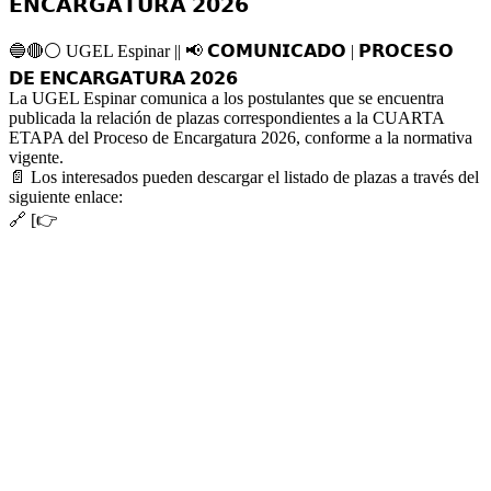
𝗘𝗡𝗖𝗔𝗥𝗚𝗔𝗧𝗨𝗥𝗔 𝟮𝟬𝟮𝟲
🔵
🔴
⚪️
UGEL Espinar ||
📢
𝗖𝗢𝗠𝗨𝗡𝗜𝗖𝗔𝗗𝗢 | 𝗣𝗥𝗢𝗖𝗘𝗦𝗢
𝗗𝗘 𝗘𝗡𝗖𝗔𝗥𝗚𝗔𝗧𝗨𝗥𝗔 𝟮𝟬𝟮𝟲
La UGEL Espinar comunica a los postulantes que se encuentra
publicada la relación de plazas correspondientes a la CUARTA
ETAPA del Proceso de Encargatura 2026, conforme a la normativa
vigente.
📄
Los interesados pueden descargar el listado de plazas a través del
siguiente enlace:
🔗
[
👉