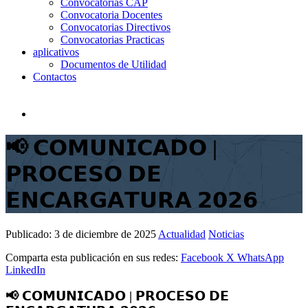
Convocatorias CAP
Convocatoria Docentes
Convocatorias Directivos
Convocatorias Practicas
aplicativos
Documentos de Utilidad
Contactos
📢 𝗖𝗢𝗠𝗨𝗡𝗜𝗖𝗔𝗗𝗢 |
𝗣𝗥𝗢𝗖𝗘𝗦𝗢 𝗗𝗘
𝗘𝗡𝗖𝗔𝗥𝗚𝗔𝗧𝗨𝗥𝗔 𝟮𝟬𝟮𝟲
Publicado:
3 de diciembre de 2025
Actualidad
Noticias
Comparta esta publicación en sus redes:
Facebook
X
WhatsApp
LinkedIn
📢 𝗖𝗢𝗠𝗨𝗡𝗜𝗖𝗔𝗗𝗢 | 𝗣𝗥𝗢𝗖𝗘𝗦𝗢 𝗗𝗘