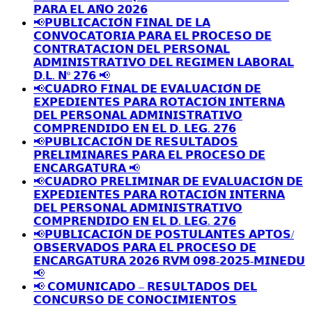
𝗣𝗔𝗥𝗔 𝗘𝗟 𝗔𝗡̃𝗢 𝟮𝟬𝟮𝟲
📢𝗣𝗨𝗕𝗟𝗜𝗖𝗔𝗖𝗜𝗢́𝗡 𝗙𝗜𝗡𝗔𝗟 𝗗𝗘 𝗟𝗔
𝗖𝗢𝗡𝗩𝗢𝗖𝗔𝗧𝗢𝗥𝗜𝗔 𝗣𝗔𝗥𝗔 𝗘𝗟 𝗣𝗥𝗢𝗖𝗘𝗦𝗢 𝗗𝗘
𝗖𝗢𝗡𝗧𝗥𝗔𝗧𝗔𝗖𝗜𝗢𝗡 𝗗𝗘𝗟 𝗣𝗘𝗥𝗦𝗢𝗡𝗔𝗟
𝗔𝗗𝗠𝗜𝗡𝗜𝗦𝗧𝗥𝗔𝗧𝗜𝗩𝗢 𝗗𝗘𝗟 𝗥𝗘𝗚𝗜𝗠𝗘𝗡 𝗟𝗔𝗕𝗢𝗥𝗔𝗟
𝗗.𝗟. 𝗡º 𝟮𝟳𝟲 📢
📢𝗖𝗨𝗔𝗗𝗥𝗢 𝗙𝗜𝗡𝗔𝗟 𝗗𝗘 𝗘𝗩𝗔𝗟𝗨𝗔𝗖𝗜𝗢́𝗡 𝗗𝗘
𝗘𝗫𝗣𝗘𝗗𝗜𝗘𝗡𝗧𝗘𝗦 𝗣𝗔𝗥𝗔 𝗥𝗢𝗧𝗔𝗖𝗜𝗢́𝗡 𝗜𝗡𝗧𝗘𝗥𝗡𝗔
𝗗𝗘𝗟 𝗣𝗘𝗥𝗦𝗢𝗡𝗔𝗟 𝗔𝗗𝗠𝗜𝗡𝗜𝗦𝗧𝗥𝗔𝗧𝗜𝗩𝗢
𝗖𝗢𝗠𝗣𝗥𝗘𝗡𝗗𝗜𝗗𝗢 𝗘𝗡 𝗘𝗟 𝗗. 𝗟𝗘𝗚. 𝟮𝟳𝟲
📢𝗣𝗨𝗕𝗟𝗜𝗖𝗔𝗖𝗜𝗢́𝗡 𝗗𝗘 𝗥𝗘𝗦𝗨𝗟𝗧𝗔𝗗𝗢𝗦
𝗣𝗥𝗘𝗟𝗜𝗠𝗜𝗡𝗔𝗥𝗘𝗦 𝗣𝗔𝗥𝗔 𝗘𝗟 𝗣𝗥𝗢𝗖𝗘𝗦𝗢 𝗗𝗘
𝗘𝗡𝗖𝗔𝗥𝗚𝗔𝗧𝗨𝗥𝗔 📢
📢𝗖𝗨𝗔𝗗𝗥𝗢 𝗣𝗥𝗘𝗟𝗜𝗠𝗜𝗡𝗔𝗥 𝗗𝗘 𝗘𝗩𝗔𝗟𝗨𝗔𝗖𝗜𝗢́𝗡 𝗗𝗘
𝗘𝗫𝗣𝗘𝗗𝗜𝗘𝗡𝗧𝗘𝗦 𝗣𝗔𝗥𝗔 𝗥𝗢𝗧𝗔𝗖𝗜𝗢́𝗡 𝗜𝗡𝗧𝗘𝗥𝗡𝗔
𝗗𝗘𝗟 𝗣𝗘𝗥𝗦𝗢𝗡𝗔𝗟 𝗔𝗗𝗠𝗜𝗡𝗜𝗦𝗧𝗥𝗔𝗧𝗜𝗩𝗢
𝗖𝗢𝗠𝗣𝗥𝗘𝗡𝗗𝗜𝗗𝗢 𝗘𝗡 𝗘𝗟 𝗗. 𝗟𝗘𝗚. 𝟮𝟳𝟲
📢𝗣𝗨𝗕𝗟𝗜𝗖𝗔𝗖𝗜𝗢́𝗡 𝗗𝗘 𝗣𝗢𝗦𝗧𝗨𝗟𝗔𝗡𝗧𝗘𝗦 𝗔𝗣𝗧𝗢𝗦/
𝗢𝗕𝗦𝗘𝗥𝗩𝗔𝗗𝗢𝗦 𝗣𝗔𝗥𝗔 𝗘𝗟 𝗣𝗥𝗢𝗖𝗘𝗦𝗢 𝗗𝗘
𝗘𝗡𝗖𝗔𝗥𝗚𝗔𝗧𝗨𝗥𝗔 𝟮𝟬𝟮𝟲 𝗥𝗩𝗠 𝟬𝟵𝟴-𝟮𝟬𝟮𝟱-𝗠𝗜𝗡𝗘𝗗𝗨
📢
📢 𝗖𝗢𝗠𝗨𝗡𝗜𝗖𝗔𝗗𝗢 – 𝗥𝗘𝗦𝗨𝗟𝗧𝗔𝗗𝗢𝗦 𝗗𝗘𝗟
𝗖𝗢𝗡𝗖𝗨𝗥𝗦𝗢 𝗗𝗘 𝗖𝗢𝗡𝗢𝗖𝗜𝗠𝗜𝗘𝗡𝗧𝗢𝗦