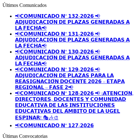
Últimos Comunicados
📢𝗖𝗢𝗠𝗨𝗡𝗜𝗖𝗔𝗗𝗢 𝗡° 𝟭𝟯𝟮-𝟮𝟬𝟮𝟲 📢
𝗔𝗗𝗝𝗨𝗗𝗜𝗖𝗔𝗖𝗜𝗢́𝗡 𝗗𝗘 𝗣𝗟𝗔𝗭𝗔𝗦 𝗚𝗘𝗡𝗘𝗥𝗔𝗗𝗔𝗦 𝗔
𝗟𝗔 𝗙𝗘𝗖𝗛𝗔📢
📢𝗖𝗢𝗠𝗨𝗡𝗜𝗖𝗔𝗗𝗢 𝗡° 𝟭𝟯𝟭-𝟮𝟬𝟮𝟲 📢
𝗔𝗗𝗝𝗨𝗗𝗜𝗖𝗔𝗖𝗜𝗢́𝗡 𝗗𝗘 𝗣𝗟𝗔𝗭𝗔𝗦 𝗚𝗘𝗡𝗘𝗥𝗔𝗗𝗔𝗦 𝗔
𝗟𝗔 𝗙𝗘𝗖𝗛𝗔📢
📢𝗖𝗢𝗠𝗨𝗡𝗜𝗖𝗔𝗗𝗢 𝗡° 𝟭𝟯𝟬-𝟮𝟬𝟮𝟲 📢
𝗔𝗗𝗝𝗨𝗗𝗜𝗖𝗔𝗖𝗜𝗢́𝗡 𝗗𝗘 𝗣𝗟𝗔𝗭𝗔𝗦 𝗚𝗘𝗡𝗘𝗥𝗔𝗗𝗔𝗦 𝗔
𝗟𝗔 𝗙𝗘𝗖𝗛𝗔📢
📢𝗖𝗢𝗠𝗨𝗡𝗜𝗖𝗔𝗗𝗢 𝗡° 𝟭𝟮𝟵-𝟮𝟬𝟮𝟲 📢
𝗔𝗗𝗝𝗨𝗗𝗜𝗖𝗔𝗖𝗜𝗢́𝗡 𝗗𝗘 𝗣𝗟𝗔𝗭𝗔𝗦 𝗣𝗔𝗥𝗔 𝗟𝗔
𝗥𝗘𝗔𝗦𝗜𝗚𝗡𝗔𝗖𝗜𝗢́𝗡 𝗗𝗢𝗖𝗘𝗡𝗧𝗘 𝟮𝟬𝟮𝟲 – 𝗘𝗧𝗔𝗣𝗔
𝗥𝗘𝗚𝗜𝗢𝗡𝗔𝗟 – 𝗙𝗔𝗦𝗘 𝟮📢
📢𝗖𝗢𝗠𝗨𝗡𝗜𝗖𝗔𝗗𝗢 𝗡° 𝟭𝟮𝟴-𝟮𝟬𝟮𝟲 📢 ¡𝗔𝗧𝗘𝗡𝗖𝗜𝗢́𝗡,
𝗗𝗜𝗥𝗘𝗖𝗧𝗢𝗥𝗘𝗦, 𝗗𝗢𝗖𝗘𝗡𝗧𝗘𝗦 𝗬 𝗖𝗢𝗠𝗨𝗡𝗜𝗗𝗔𝗗
𝗘𝗗𝗨𝗖𝗔𝗧𝗜𝗩𝗔 𝗗𝗘 𝗟𝗔𝗦 𝗜𝗡𝗦𝗧𝗜𝗧𝗨𝗖𝗜𝗢𝗡𝗘𝗦
𝗘𝗗𝗨𝗖𝗔𝗧𝗜𝗩𝗔𝗦 𝗗𝗘𝗟 𝗔́𝗠𝗕𝗜𝗧𝗢 𝗗𝗘 𝗟𝗔 𝗨𝗚𝗘𝗟
𝗘𝗦𝗣𝗜𝗡𝗔𝗥! 🎭🎶🎨
📢𝗖𝗢𝗠𝗨𝗡𝗜𝗖𝗔𝗗𝗢 𝗡° 𝟭𝟮𝟳-𝟮𝟬𝟮𝟲
Últimas Convocatorias