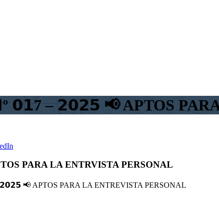
𝗔𝗦 𝗡º 𝟬𝟭7 – 𝟮𝟬𝟮𝟱 📢 AP
edIn
𝟮𝟱 📢 APTOS PARA LA ENTRVISTA PERSONAL
𝟮𝟬𝟮𝟱
📢
APTOS PARA LA ENTREVISTA PERSONAL