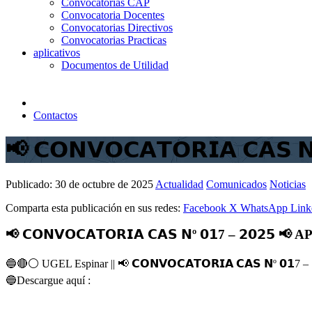
Convocatorias CAP
Convocatoria Docentes
Convocatorias Directivos
Convocatorias Practicas
aplicativos
Documentos de Utilidad
Contactos
📢 𝗖𝗢𝗡𝗩𝗢𝗖𝗔𝗧𝗢𝗥𝗜𝗔 𝗖
Publicado:
30 de octubre de 2025
Actualidad
Comunicados
Noticias
Comparta esta publicación en sus redes:
Facebook
X
WhatsApp
Link
📢 𝗖𝗢𝗡𝗩𝗢𝗖𝗔𝗧𝗢𝗥𝗜𝗔 𝗖𝗔𝗦 𝗡º 𝟬𝟭7 – 𝟮
🔵
🔴
⚪️
UGEL Espinar ||
📢
𝗖𝗢𝗡𝗩𝗢𝗖𝗔𝗧𝗢𝗥𝗜𝗔 𝗖𝗔𝗦 𝗡º 𝟬𝟭7 – 
🔵
Descargue aquí :