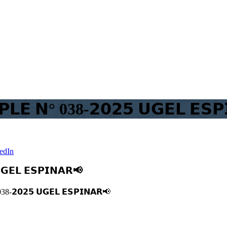
𝗟𝗘 𝗡° 038-𝟮𝟬𝟮𝟱 𝗨𝗚𝗘𝗟 𝗘𝗦𝗣
edIn
𝗚𝗘𝗟 𝗘𝗦𝗣𝗜𝗡𝗔𝗥📢
8-𝟮𝟬𝟮𝟱 𝗨𝗚𝗘𝗟 𝗘𝗦𝗣𝗜𝗡𝗔𝗥
📢