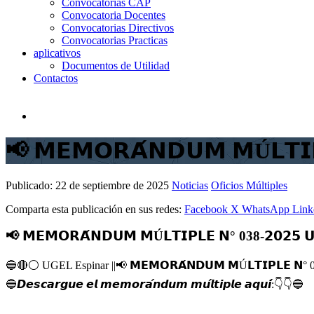
Convocatorias CAP
Convocatoria Docentes
Convocatorias Directivos
Convocatorias Practicas
aplicativos
Documentos de Utilidad
Contactos
📢 𝗠𝗘𝗠𝗢𝗥𝗔́𝗡𝗗𝗨𝗠 𝗠Ú𝗟𝗧𝗜𝗣
Publicado:
22 de septiembre de 2025
Noticias
Oficios Múltiples
Comparta esta publicación en sus redes:
Facebook
X
WhatsApp
Link
📢 𝗠𝗘𝗠𝗢𝗥𝗔́𝗡𝗗𝗨𝗠 𝗠Ú𝗟𝗧𝗜𝗣𝗟𝗘 𝗡° 038-𝟮𝟬𝟮𝟱 𝗨
🔵
🔴
⚪️
UGEL Espinar ||
📢
𝗠𝗘𝗠𝗢𝗥𝗔́𝗡𝗗𝗨𝗠 𝗠Ú𝗟𝗧𝗜𝗣𝗟𝗘 𝗡° 03
🔵
𝘿𝙚𝙨𝙘𝙖𝙧𝙜𝙪𝙚 𝙚𝙡 𝙢𝙚𝙢𝙤𝙧𝙖́𝙣𝙙𝙪𝙢 𝙢𝙪́𝙡𝙩𝙞𝙥𝙡𝙚 𝙖𝙦𝙪𝙞́:
👇
👇
🔵