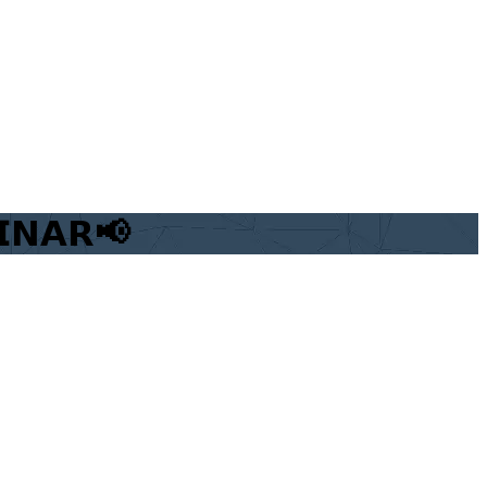
𝗜𝗡𝗔𝗥📢