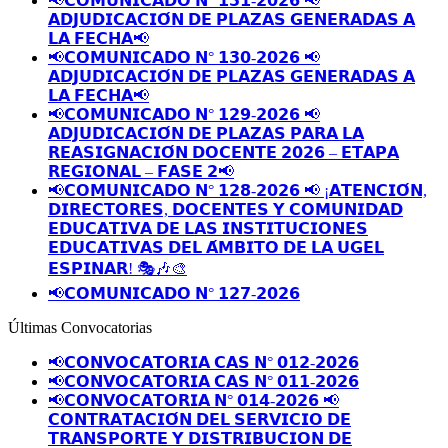
📢𝗖𝗢𝗠𝗨𝗡𝗜𝗖𝗔𝗗𝗢 𝗡° 𝟭𝟯𝟭-𝟮𝟬𝟮𝟲 📢
𝗔𝗗𝗝𝗨𝗗𝗜𝗖𝗔𝗖𝗜𝗢́𝗡 𝗗𝗘 𝗣𝗟𝗔𝗭𝗔𝗦 𝗚𝗘𝗡𝗘𝗥𝗔𝗗𝗔𝗦 𝗔
𝗟𝗔 𝗙𝗘𝗖𝗛𝗔📢
📢𝗖𝗢𝗠𝗨𝗡𝗜𝗖𝗔𝗗𝗢 𝗡° 𝟭𝟯𝟬-𝟮𝟬𝟮𝟲 📢
𝗔𝗗𝗝𝗨𝗗𝗜𝗖𝗔𝗖𝗜𝗢́𝗡 𝗗𝗘 𝗣𝗟𝗔𝗭𝗔𝗦 𝗚𝗘𝗡𝗘𝗥𝗔𝗗𝗔𝗦 𝗔
𝗟𝗔 𝗙𝗘𝗖𝗛𝗔📢
📢𝗖𝗢𝗠𝗨𝗡𝗜𝗖𝗔𝗗𝗢 𝗡° 𝟭𝟮𝟵-𝟮𝟬𝟮𝟲 📢
𝗔𝗗𝗝𝗨𝗗𝗜𝗖𝗔𝗖𝗜𝗢́𝗡 𝗗𝗘 𝗣𝗟𝗔𝗭𝗔𝗦 𝗣𝗔𝗥𝗔 𝗟𝗔
𝗥𝗘𝗔𝗦𝗜𝗚𝗡𝗔𝗖𝗜𝗢́𝗡 𝗗𝗢𝗖𝗘𝗡𝗧𝗘 𝟮𝟬𝟮𝟲 – 𝗘𝗧𝗔𝗣𝗔
𝗥𝗘𝗚𝗜𝗢𝗡𝗔𝗟 – 𝗙𝗔𝗦𝗘 𝟮📢
📢𝗖𝗢𝗠𝗨𝗡𝗜𝗖𝗔𝗗𝗢 𝗡° 𝟭𝟮𝟴-𝟮𝟬𝟮𝟲 📢 ¡𝗔𝗧𝗘𝗡𝗖𝗜𝗢́𝗡,
𝗗𝗜𝗥𝗘𝗖𝗧𝗢𝗥𝗘𝗦, 𝗗𝗢𝗖𝗘𝗡𝗧𝗘𝗦 𝗬 𝗖𝗢𝗠𝗨𝗡𝗜𝗗𝗔𝗗
𝗘𝗗𝗨𝗖𝗔𝗧𝗜𝗩𝗔 𝗗𝗘 𝗟𝗔𝗦 𝗜𝗡𝗦𝗧𝗜𝗧𝗨𝗖𝗜𝗢𝗡𝗘𝗦
𝗘𝗗𝗨𝗖𝗔𝗧𝗜𝗩𝗔𝗦 𝗗𝗘𝗟 𝗔́𝗠𝗕𝗜𝗧𝗢 𝗗𝗘 𝗟𝗔 𝗨𝗚𝗘𝗟
𝗘𝗦𝗣𝗜𝗡𝗔𝗥! 🎭🎶🎨
📢𝗖𝗢𝗠𝗨𝗡𝗜𝗖𝗔𝗗𝗢 𝗡° 𝟭𝟮𝟳-𝟮𝟬𝟮𝟲
Últimas Convocatorias
📢𝗖𝗢𝗡𝗩𝗢𝗖𝗔𝗧𝗢𝗥𝗜𝗔 𝗖𝗔𝗦 𝗡° 𝟬𝟭𝟮-𝟮𝟬𝟮𝟲
📢𝗖𝗢𝗡𝗩𝗢𝗖𝗔𝗧𝗢𝗥𝗜𝗔 𝗖𝗔𝗦 𝗡° 𝟬𝟭𝟭-𝟮𝟬𝟮𝟲
📢𝗖𝗢𝗡𝗩𝗢𝗖𝗔𝗧𝗢𝗥𝗜𝗔 𝗡° 𝟬𝟭𝟰-𝟮𝟬𝟮𝟲 📢
𝗖𝗢𝗡𝗧𝗥𝗔𝗧𝗔𝗖𝗜𝗢́𝗡 𝗗𝗘𝗟 𝗦𝗘𝗥𝗩𝗜𝗖𝗜𝗢 𝗗𝗘
𝗧𝗥𝗔𝗡𝗦𝗣𝗢𝗥𝗧𝗘 𝗬 𝗗𝗜𝗦𝗧𝗥𝗜𝗕𝗨𝗖𝗜𝗢𝗡 𝗗𝗘