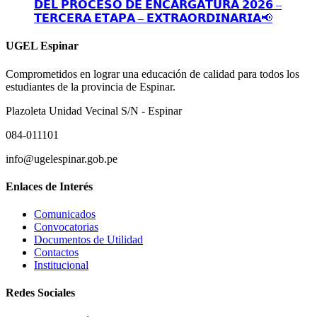
𝗗𝗘𝗟 𝗣𝗥𝗢𝗖𝗘𝗦𝗢 𝗗𝗘 𝗘𝗡𝗖𝗔𝗥𝗚𝗔𝗧𝗨𝗥𝗔 𝟮𝟬𝟮𝟲 –
𝗧𝗘𝗥𝗖𝗘𝗥𝗔 𝗘𝗧𝗔𝗣𝗔 – 𝗘𝗫𝗧𝗥𝗔𝗢𝗥𝗗𝗜𝗡𝗔𝗥𝗜𝗔📢
UGEL Espinar
Comprometidos en lograr una educación de calidad para todos los
estudiantes de la provincia de Espinar.
Plazoleta Unidad Vecinal S/N - Espinar
084-011101
info@ugelespinar.gob.pe
Enlaces de Interés
Comunicados
Convocatorias
Documentos de Utilidad
Contactos
Institucional
Redes Sociales