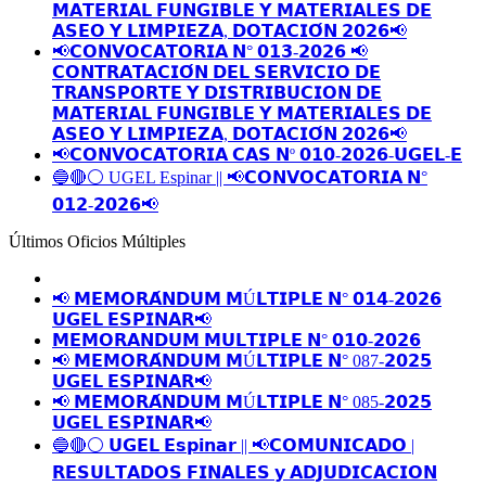
𝗠𝗔𝗧𝗘𝗥𝗜𝗔𝗟 𝗙𝗨𝗡𝗚𝗜𝗕𝗟𝗘 𝗬 𝗠𝗔𝗧𝗘𝗥𝗜𝗔𝗟𝗘𝗦 𝗗𝗘
𝗔𝗦𝗘𝗢 𝗬 𝗟𝗜𝗠𝗣𝗜𝗘𝗭𝗔, 𝗗𝗢𝗧𝗔𝗖𝗜𝗢́𝗡 𝟮𝟬𝟮𝟲📢
📢𝗖𝗢𝗡𝗩𝗢𝗖𝗔𝗧𝗢𝗥𝗜𝗔 𝗡° 𝟬𝟭𝟯-𝟮𝟬𝟮𝟲 📢
𝗖𝗢𝗡𝗧𝗥𝗔𝗧𝗔𝗖𝗜𝗢́𝗡 𝗗𝗘𝗟 𝗦𝗘𝗥𝗩𝗜𝗖𝗜𝗢 𝗗𝗘
𝗧𝗥𝗔𝗡𝗦𝗣𝗢𝗥𝗧𝗘 𝗬 𝗗𝗜𝗦𝗧𝗥𝗜𝗕𝗨𝗖𝗜𝗢𝗡 𝗗𝗘
𝗠𝗔𝗧𝗘𝗥𝗜𝗔𝗟 𝗙𝗨𝗡𝗚𝗜𝗕𝗟𝗘 𝗬 𝗠𝗔𝗧𝗘𝗥𝗜𝗔𝗟𝗘𝗦 𝗗𝗘
𝗔𝗦𝗘𝗢 𝗬 𝗟𝗜𝗠𝗣𝗜𝗘𝗭𝗔, 𝗗𝗢𝗧𝗔𝗖𝗜𝗢́𝗡 𝟮𝟬𝟮𝟲📢
📢𝗖𝗢𝗡𝗩𝗢𝗖𝗔𝗧𝗢𝗥𝗜𝗔 𝗖𝗔𝗦 𝗡º 𝟬𝟭𝟬-𝟮𝟬𝟮𝟲-𝗨𝗚𝗘𝗟-𝗘
🔵🔴⚪️ UGEL Espinar || 📢𝗖𝗢𝗡𝗩𝗢𝗖𝗔𝗧𝗢𝗥𝗜𝗔 𝗡°
𝟬𝟭𝟮-𝟮𝟬𝟮𝟲📢
Últimos Oficios Múltiples
📢 𝗠𝗘𝗠𝗢𝗥𝗔́𝗡𝗗𝗨𝗠 𝗠Ú𝗟𝗧𝗜𝗣𝗟𝗘 𝗡° 𝟬𝟭𝟰-𝟮𝟬𝟮𝟲
𝗨𝗚𝗘𝗟 𝗘𝗦𝗣𝗜𝗡𝗔𝗥📢
𝗠𝗘𝗠𝗢𝗥𝗔𝗡𝗗𝗨𝗠 𝗠𝗨𝗟𝗧𝗜𝗣𝗟𝗘 𝗡° 𝟬𝟭𝟬-𝟮𝟬𝟮𝟲
📢 𝗠𝗘𝗠𝗢𝗥𝗔́𝗡𝗗𝗨𝗠 𝗠Ú𝗟𝗧𝗜𝗣𝗟𝗘 𝗡° 087-𝟮𝟬𝟮𝟱
𝗨𝗚𝗘𝗟 𝗘𝗦𝗣𝗜𝗡𝗔𝗥📢
📢 𝗠𝗘𝗠𝗢𝗥𝗔́𝗡𝗗𝗨𝗠 𝗠Ú𝗟𝗧𝗜𝗣𝗟𝗘 𝗡° 085-𝟮𝟬𝟮𝟱
𝗨𝗚𝗘𝗟 𝗘𝗦𝗣𝗜𝗡𝗔𝗥📢
🔵🔴⚪️ 𝗨𝗚𝗘𝗟 𝗘𝘀𝗽𝗶𝗻𝗮𝗿 || 📢𝗖𝗢𝗠𝗨𝗡𝗜𝗖𝗔𝗗𝗢 |
𝗥𝗘𝗦𝗨𝗟𝗧𝗔𝗗𝗢𝗦 𝗙𝗜𝗡𝗔𝗟𝗘𝗦 𝘆 𝗔𝗗𝗝𝗨𝗗𝗜𝗖𝗔𝗖𝗜𝗢𝗡