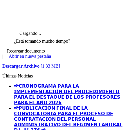
Cargando...
¿Está tomando mucho tiempo?
Recargar documento
|
Abrir en nueva pestaña
Descargar Archivo
[1.33 MB]
Últimas Noticias
📢𝗖𝗥𝗢𝗡𝗢𝗚𝗥𝗔𝗠𝗔 𝗣𝗔𝗥𝗔 𝗟𝗔
𝗜𝗠𝗣𝗟𝗘𝗠𝗘𝗡𝗧𝗔𝗖𝗜𝗢́𝗡 𝗗𝗘𝗟 𝗣𝗥𝗢𝗖𝗘𝗗𝗜𝗠𝗜𝗘𝗡𝗧𝗢
𝗣𝗔𝗥𝗔 𝗘𝗟 𝗗𝗘𝗦𝗧𝗔𝗤𝗨𝗘 𝗗𝗘 𝗟𝗢𝗦 𝗣𝗥𝗢𝗙𝗘𝗦𝗢𝗥𝗘𝗦
𝗣𝗔𝗥𝗔 𝗘𝗟 𝗔𝗡̃𝗢 𝟮𝟬𝟮𝟲
📢𝗣𝗨𝗕𝗟𝗜𝗖𝗔𝗖𝗜𝗢́𝗡 𝗙𝗜𝗡𝗔𝗟 𝗗𝗘 𝗟𝗔
𝗖𝗢𝗡𝗩𝗢𝗖𝗔𝗧𝗢𝗥𝗜𝗔 𝗣𝗔𝗥𝗔 𝗘𝗟 𝗣𝗥𝗢𝗖𝗘𝗦𝗢 𝗗𝗘
𝗖𝗢𝗡𝗧𝗥𝗔𝗧𝗔𝗖𝗜𝗢𝗡 𝗗𝗘𝗟 𝗣𝗘𝗥𝗦𝗢𝗡𝗔𝗟
𝗔𝗗𝗠𝗜𝗡𝗜𝗦𝗧𝗥𝗔𝗧𝗜𝗩𝗢 𝗗𝗘𝗟 𝗥𝗘𝗚𝗜𝗠𝗘𝗡 𝗟𝗔𝗕𝗢𝗥𝗔𝗟