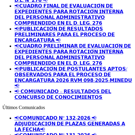
𝗗.𝗟. 𝗡º 𝟮𝟳𝟲 📢
📢𝗖𝗨𝗔𝗗𝗥𝗢 𝗙𝗜𝗡𝗔𝗟 𝗗𝗘 𝗘𝗩𝗔𝗟𝗨𝗔𝗖𝗜𝗢́𝗡 𝗗𝗘
𝗘𝗫𝗣𝗘𝗗𝗜𝗘𝗡𝗧𝗘𝗦 𝗣𝗔𝗥𝗔 𝗥𝗢𝗧𝗔𝗖𝗜𝗢́𝗡 𝗜𝗡𝗧𝗘𝗥𝗡𝗔
𝗗𝗘𝗟 𝗣𝗘𝗥𝗦𝗢𝗡𝗔𝗟 𝗔𝗗𝗠𝗜𝗡𝗜𝗦𝗧𝗥𝗔𝗧𝗜𝗩𝗢
𝗖𝗢𝗠𝗣𝗥𝗘𝗡𝗗𝗜𝗗𝗢 𝗘𝗡 𝗘𝗟 𝗗. 𝗟𝗘𝗚. 𝟮𝟳𝟲
📢𝗣𝗨𝗕𝗟𝗜𝗖𝗔𝗖𝗜𝗢́𝗡 𝗗𝗘 𝗥𝗘𝗦𝗨𝗟𝗧𝗔𝗗𝗢𝗦
𝗣𝗥𝗘𝗟𝗜𝗠𝗜𝗡𝗔𝗥𝗘𝗦 𝗣𝗔𝗥𝗔 𝗘𝗟 𝗣𝗥𝗢𝗖𝗘𝗦𝗢 𝗗𝗘
𝗘𝗡𝗖𝗔𝗥𝗚𝗔𝗧𝗨𝗥𝗔 📢
📢𝗖𝗨𝗔𝗗𝗥𝗢 𝗣𝗥𝗘𝗟𝗜𝗠𝗜𝗡𝗔𝗥 𝗗𝗘 𝗘𝗩𝗔𝗟𝗨𝗔𝗖𝗜𝗢́𝗡 𝗗𝗘
𝗘𝗫𝗣𝗘𝗗𝗜𝗘𝗡𝗧𝗘𝗦 𝗣𝗔𝗥𝗔 𝗥𝗢𝗧𝗔𝗖𝗜𝗢́𝗡 𝗜𝗡𝗧𝗘𝗥𝗡𝗔
𝗗𝗘𝗟 𝗣𝗘𝗥𝗦𝗢𝗡𝗔𝗟 𝗔𝗗𝗠𝗜𝗡𝗜𝗦𝗧𝗥𝗔𝗧𝗜𝗩𝗢
𝗖𝗢𝗠𝗣𝗥𝗘𝗡𝗗𝗜𝗗𝗢 𝗘𝗡 𝗘𝗟 𝗗. 𝗟𝗘𝗚. 𝟮𝟳𝟲
📢𝗣𝗨𝗕𝗟𝗜𝗖𝗔𝗖𝗜𝗢́𝗡 𝗗𝗘 𝗣𝗢𝗦𝗧𝗨𝗟𝗔𝗡𝗧𝗘𝗦 𝗔𝗣𝗧𝗢𝗦/
𝗢𝗕𝗦𝗘𝗥𝗩𝗔𝗗𝗢𝗦 𝗣𝗔𝗥𝗔 𝗘𝗟 𝗣𝗥𝗢𝗖𝗘𝗦𝗢 𝗗𝗘
𝗘𝗡𝗖𝗔𝗥𝗚𝗔𝗧𝗨𝗥𝗔 𝟮𝟬𝟮𝟲 𝗥𝗩𝗠 𝟬𝟵𝟴-𝟮𝟬𝟮𝟱-𝗠𝗜𝗡𝗘𝗗𝗨
📢
📢 𝗖𝗢𝗠𝗨𝗡𝗜𝗖𝗔𝗗𝗢 – 𝗥𝗘𝗦𝗨𝗟𝗧𝗔𝗗𝗢𝗦 𝗗𝗘𝗟
𝗖𝗢𝗡𝗖𝗨𝗥𝗦𝗢 𝗗𝗘 𝗖𝗢𝗡𝗢𝗖𝗜𝗠𝗜𝗘𝗡𝗧𝗢𝗦
Últimos Comunicados
📢𝗖𝗢𝗠𝗨𝗡𝗜𝗖𝗔𝗗𝗢 𝗡° 𝟭𝟯𝟮-𝟮𝟬𝟮𝟲 📢
𝗔𝗗𝗝𝗨𝗗𝗜𝗖𝗔𝗖𝗜𝗢́𝗡 𝗗𝗘 𝗣𝗟𝗔𝗭𝗔𝗦 𝗚𝗘𝗡𝗘𝗥𝗔𝗗𝗔𝗦 𝗔
𝗟𝗔 𝗙𝗘𝗖𝗛𝗔📢