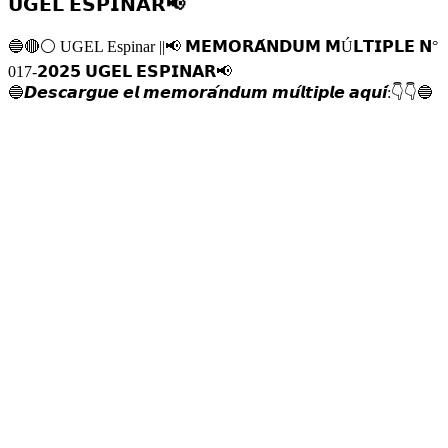
𝗨𝗚𝗘𝗟 𝗘𝗦𝗣𝗜𝗡𝗔𝗥📢
🔵
🔴
⚪️
UGEL Espinar ||
📢
𝗠𝗘𝗠𝗢𝗥𝗔́𝗡𝗗𝗨𝗠 𝗠Ú𝗟𝗧𝗜𝗣𝗟𝗘 𝗡°
017-𝟮𝟬𝟮𝟱 𝗨𝗚𝗘𝗟 𝗘𝗦𝗣𝗜𝗡𝗔𝗥
📢
🔵
𝘿𝙚𝙨𝙘𝙖𝙧𝙜𝙪𝙚 𝙚𝙡 𝙢𝙚𝙢𝙤𝙧𝙖́𝙣𝙙𝙪𝙢 𝙢𝙪́𝙡𝙩𝙞𝙥𝙡𝙚 𝙖𝙦𝙪𝙞́:
👇
👇
🔵