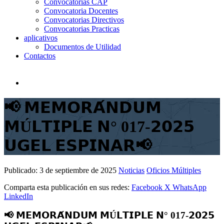
Convocatorias CAP
Convocatoria Docentes
Convocatorias Directivos
Convocatorias Practicas
aplicativos
Documentos de Utilidad
Contactos
📢 𝗠𝗘𝗠𝗢𝗥𝗔́𝗡𝗗𝗨𝗠
𝗠Ú𝗟𝗧𝗜𝗣𝗟𝗘 𝗡° 017-𝟮𝟬𝟮𝟱
𝗨𝗚𝗘𝗟 𝗘𝗦𝗣𝗜𝗡𝗔𝗥📢
Publicado:
3 de septiembre de 2025
Noticias
Oficios Múltiples
Comparta esta publicación en sus redes:
Facebook
X
WhatsApp
LinkedIn
📢 𝗠𝗘𝗠𝗢𝗥𝗔́𝗡𝗗𝗨𝗠 𝗠Ú𝗟𝗧𝗜𝗣𝗟𝗘 𝗡° 017-𝟮𝟬𝟮𝟱