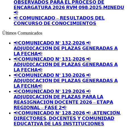
𝗢𝗕𝗦𝗘𝗥𝗩𝗔𝗗𝗢𝗦 𝗣𝗔𝗥𝗔 𝗘𝗟 𝗣𝗥𝗢𝗖𝗘𝗦𝗢 𝗗𝗘
𝗘𝗡𝗖𝗔𝗥𝗚𝗔𝗧𝗨𝗥𝗔 𝟮𝟬𝟮𝟲 𝗥𝗩𝗠 𝟬𝟵𝟴-𝟮𝟬𝟮𝟱-𝗠𝗜𝗡𝗘𝗗𝗨
📢
📢 𝗖𝗢𝗠𝗨𝗡𝗜𝗖𝗔𝗗𝗢 – 𝗥𝗘𝗦𝗨𝗟𝗧𝗔𝗗𝗢𝗦 𝗗𝗘𝗟
𝗖𝗢𝗡𝗖𝗨𝗥𝗦𝗢 𝗗𝗘 𝗖𝗢𝗡𝗢𝗖𝗜𝗠𝗜𝗘𝗡𝗧𝗢𝗦
Últimos Comunicados
📢𝗖𝗢𝗠𝗨𝗡𝗜𝗖𝗔𝗗𝗢 𝗡° 𝟭𝟯𝟮-𝟮𝟬𝟮𝟲 📢
𝗔𝗗𝗝𝗨𝗗𝗜𝗖𝗔𝗖𝗜𝗢́𝗡 𝗗𝗘 𝗣𝗟𝗔𝗭𝗔𝗦 𝗚𝗘𝗡𝗘𝗥𝗔𝗗𝗔𝗦 𝗔
𝗟𝗔 𝗙𝗘𝗖𝗛𝗔📢
📢𝗖𝗢𝗠𝗨𝗡𝗜𝗖𝗔𝗗𝗢 𝗡° 𝟭𝟯𝟭-𝟮𝟬𝟮𝟲 📢
𝗔𝗗𝗝𝗨𝗗𝗜𝗖𝗔𝗖𝗜𝗢́𝗡 𝗗𝗘 𝗣𝗟𝗔𝗭𝗔𝗦 𝗚𝗘𝗡𝗘𝗥𝗔𝗗𝗔𝗦 𝗔
𝗟𝗔 𝗙𝗘𝗖𝗛𝗔📢
📢𝗖𝗢𝗠𝗨𝗡𝗜𝗖𝗔𝗗𝗢 𝗡° 𝟭𝟯𝟬-𝟮𝟬𝟮𝟲 📢
𝗔𝗗𝗝𝗨𝗗𝗜𝗖𝗔𝗖𝗜𝗢́𝗡 𝗗𝗘 𝗣𝗟𝗔𝗭𝗔𝗦 𝗚𝗘𝗡𝗘𝗥𝗔𝗗𝗔𝗦 𝗔
𝗟𝗔 𝗙𝗘𝗖𝗛𝗔📢
📢𝗖𝗢𝗠𝗨𝗡𝗜𝗖𝗔𝗗𝗢 𝗡° 𝟭𝟮𝟵-𝟮𝟬𝟮𝟲 📢
𝗔𝗗𝗝𝗨𝗗𝗜𝗖𝗔𝗖𝗜𝗢́𝗡 𝗗𝗘 𝗣𝗟𝗔𝗭𝗔𝗦 𝗣𝗔𝗥𝗔 𝗟𝗔
𝗥𝗘𝗔𝗦𝗜𝗚𝗡𝗔𝗖𝗜𝗢́𝗡 𝗗𝗢𝗖𝗘𝗡𝗧𝗘 𝟮𝟬𝟮𝟲 – 𝗘𝗧𝗔𝗣𝗔
𝗥𝗘𝗚𝗜𝗢𝗡𝗔𝗟 – 𝗙𝗔𝗦𝗘 𝟮📢
📢𝗖𝗢𝗠𝗨𝗡𝗜𝗖𝗔𝗗𝗢 𝗡° 𝟭𝟮𝟴-𝟮𝟬𝟮𝟲 📢 ¡𝗔𝗧𝗘𝗡𝗖𝗜𝗢́𝗡,
𝗗𝗜𝗥𝗘𝗖𝗧𝗢𝗥𝗘𝗦, 𝗗𝗢𝗖𝗘𝗡𝗧𝗘𝗦 𝗬 𝗖𝗢𝗠𝗨𝗡𝗜𝗗𝗔𝗗
𝗘𝗗𝗨𝗖𝗔𝗧𝗜𝗩𝗔 𝗗𝗘 𝗟𝗔𝗦 𝗜𝗡𝗦𝗧𝗜𝗧𝗨𝗖𝗜𝗢𝗡𝗘𝗦