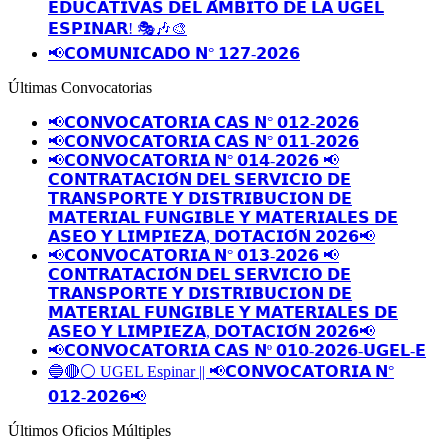
𝗘𝗗𝗨𝗖𝗔𝗧𝗜𝗩𝗔𝗦 𝗗𝗘𝗟 𝗔́𝗠𝗕𝗜𝗧𝗢 𝗗𝗘 𝗟𝗔 𝗨𝗚𝗘𝗟
𝗘𝗦𝗣𝗜𝗡𝗔𝗥! 🎭🎶🎨
📢𝗖𝗢𝗠𝗨𝗡𝗜𝗖𝗔𝗗𝗢 𝗡° 𝟭𝟮𝟳-𝟮𝟬𝟮𝟲
Últimas Convocatorias
📢𝗖𝗢𝗡𝗩𝗢𝗖𝗔𝗧𝗢𝗥𝗜𝗔 𝗖𝗔𝗦 𝗡° 𝟬𝟭𝟮-𝟮𝟬𝟮𝟲
📢𝗖𝗢𝗡𝗩𝗢𝗖𝗔𝗧𝗢𝗥𝗜𝗔 𝗖𝗔𝗦 𝗡° 𝟬𝟭𝟭-𝟮𝟬𝟮𝟲
📢𝗖𝗢𝗡𝗩𝗢𝗖𝗔𝗧𝗢𝗥𝗜𝗔 𝗡° 𝟬𝟭𝟰-𝟮𝟬𝟮𝟲 📢
𝗖𝗢𝗡𝗧𝗥𝗔𝗧𝗔𝗖𝗜𝗢́𝗡 𝗗𝗘𝗟 𝗦𝗘𝗥𝗩𝗜𝗖𝗜𝗢 𝗗𝗘
𝗧𝗥𝗔𝗡𝗦𝗣𝗢𝗥𝗧𝗘 𝗬 𝗗𝗜𝗦𝗧𝗥𝗜𝗕𝗨𝗖𝗜𝗢𝗡 𝗗𝗘
𝗠𝗔𝗧𝗘𝗥𝗜𝗔𝗟 𝗙𝗨𝗡𝗚𝗜𝗕𝗟𝗘 𝗬 𝗠𝗔𝗧𝗘𝗥𝗜𝗔𝗟𝗘𝗦 𝗗𝗘
𝗔𝗦𝗘𝗢 𝗬 𝗟𝗜𝗠𝗣𝗜𝗘𝗭𝗔, 𝗗𝗢𝗧𝗔𝗖𝗜𝗢́𝗡 𝟮𝟬𝟮𝟲📢
📢𝗖𝗢𝗡𝗩𝗢𝗖𝗔𝗧𝗢𝗥𝗜𝗔 𝗡° 𝟬𝟭𝟯-𝟮𝟬𝟮𝟲 📢
𝗖𝗢𝗡𝗧𝗥𝗔𝗧𝗔𝗖𝗜𝗢́𝗡 𝗗𝗘𝗟 𝗦𝗘𝗥𝗩𝗜𝗖𝗜𝗢 𝗗𝗘
𝗧𝗥𝗔𝗡𝗦𝗣𝗢𝗥𝗧𝗘 𝗬 𝗗𝗜𝗦𝗧𝗥𝗜𝗕𝗨𝗖𝗜𝗢𝗡 𝗗𝗘
𝗠𝗔𝗧𝗘𝗥𝗜𝗔𝗟 𝗙𝗨𝗡𝗚𝗜𝗕𝗟𝗘 𝗬 𝗠𝗔𝗧𝗘𝗥𝗜𝗔𝗟𝗘𝗦 𝗗𝗘
𝗔𝗦𝗘𝗢 𝗬 𝗟𝗜𝗠𝗣𝗜𝗘𝗭𝗔, 𝗗𝗢𝗧𝗔𝗖𝗜𝗢́𝗡 𝟮𝟬𝟮𝟲📢
📢𝗖𝗢𝗡𝗩𝗢𝗖𝗔𝗧𝗢𝗥𝗜𝗔 𝗖𝗔𝗦 𝗡º 𝟬𝟭𝟬-𝟮𝟬𝟮𝟲-𝗨𝗚𝗘𝗟-𝗘
🔵🔴⚪️ UGEL Espinar || 📢𝗖𝗢𝗡𝗩𝗢𝗖𝗔𝗧𝗢𝗥𝗜𝗔 𝗡°
𝟬𝟭𝟮-𝟮𝟬𝟮𝟲📢
Últimos Oficios Múltiples