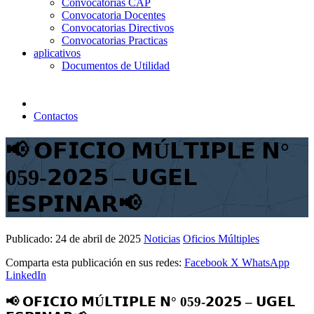
Convocatorias CAP
Convocatoria Docentes
Convocatorias Directivos
Convocatorias Practicas
aplicativos
Documentos de Utilidad
Contactos
📢 𝗢𝗙𝗜𝗖𝗜𝗢 𝗠Ú𝗟𝗧𝗜𝗣𝗟𝗘 𝗡°
059-𝟮𝟬𝟮𝟱 – 𝗨𝗚𝗘𝗟
𝗘𝗦𝗣𝗜𝗡𝗔𝗥📢
Publicado:
24 de abril de 2025
Noticias
Oficios Múltiples
Comparta esta publicación en sus redes:
Facebook
X
WhatsApp
LinkedIn
📢 𝗢𝗙𝗜𝗖𝗜𝗢 𝗠Ú𝗟𝗧𝗜𝗣𝗟𝗘 𝗡° 059-𝟮𝟬𝟮𝟱 – 𝗨𝗚𝗘𝗟