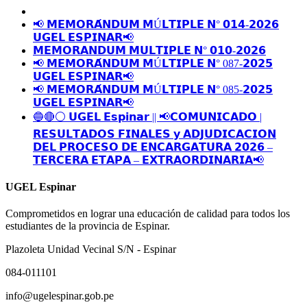
📢 𝗠𝗘𝗠𝗢𝗥𝗔́𝗡𝗗𝗨𝗠 𝗠Ú𝗟𝗧𝗜𝗣𝗟𝗘 𝗡° 𝟬𝟭𝟰-𝟮𝟬𝟮𝟲
𝗨𝗚𝗘𝗟 𝗘𝗦𝗣𝗜𝗡𝗔𝗥📢
𝗠𝗘𝗠𝗢𝗥𝗔𝗡𝗗𝗨𝗠 𝗠𝗨𝗟𝗧𝗜𝗣𝗟𝗘 𝗡° 𝟬𝟭𝟬-𝟮𝟬𝟮𝟲
📢 𝗠𝗘𝗠𝗢𝗥𝗔́𝗡𝗗𝗨𝗠 𝗠Ú𝗟𝗧𝗜𝗣𝗟𝗘 𝗡° 087-𝟮𝟬𝟮𝟱
𝗨𝗚𝗘𝗟 𝗘𝗦𝗣𝗜𝗡𝗔𝗥📢
📢 𝗠𝗘𝗠𝗢𝗥𝗔́𝗡𝗗𝗨𝗠 𝗠Ú𝗟𝗧𝗜𝗣𝗟𝗘 𝗡° 085-𝟮𝟬𝟮𝟱
𝗨𝗚𝗘𝗟 𝗘𝗦𝗣𝗜𝗡𝗔𝗥📢
🔵🔴⚪️ 𝗨𝗚𝗘𝗟 𝗘𝘀𝗽𝗶𝗻𝗮𝗿 || 📢𝗖𝗢𝗠𝗨𝗡𝗜𝗖𝗔𝗗𝗢 |
𝗥𝗘𝗦𝗨𝗟𝗧𝗔𝗗𝗢𝗦 𝗙𝗜𝗡𝗔𝗟𝗘𝗦 𝘆 𝗔𝗗𝗝𝗨𝗗𝗜𝗖𝗔𝗖𝗜𝗢𝗡
𝗗𝗘𝗟 𝗣𝗥𝗢𝗖𝗘𝗦𝗢 𝗗𝗘 𝗘𝗡𝗖𝗔𝗥𝗚𝗔𝗧𝗨𝗥𝗔 𝟮𝟬𝟮𝟲 –
𝗧𝗘𝗥𝗖𝗘𝗥𝗔 𝗘𝗧𝗔𝗣𝗔 – 𝗘𝗫𝗧𝗥𝗔𝗢𝗥𝗗𝗜𝗡𝗔𝗥𝗜𝗔📢
UGEL Espinar
Comprometidos en lograr una educación de calidad para todos los
estudiantes de la provincia de Espinar.
Plazoleta Unidad Vecinal S/N - Espinar
084-011101
info@ugelespinar.gob.pe