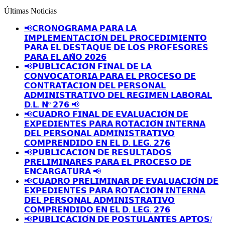
Últimas Noticias
📢𝗖𝗥𝗢𝗡𝗢𝗚𝗥𝗔𝗠𝗔 𝗣𝗔𝗥𝗔 𝗟𝗔
𝗜𝗠𝗣𝗟𝗘𝗠𝗘𝗡𝗧𝗔𝗖𝗜𝗢́𝗡 𝗗𝗘𝗟 𝗣𝗥𝗢𝗖𝗘𝗗𝗜𝗠𝗜𝗘𝗡𝗧𝗢
𝗣𝗔𝗥𝗔 𝗘𝗟 𝗗𝗘𝗦𝗧𝗔𝗤𝗨𝗘 𝗗𝗘 𝗟𝗢𝗦 𝗣𝗥𝗢𝗙𝗘𝗦𝗢𝗥𝗘𝗦
𝗣𝗔𝗥𝗔 𝗘𝗟 𝗔𝗡̃𝗢 𝟮𝟬𝟮𝟲
📢𝗣𝗨𝗕𝗟𝗜𝗖𝗔𝗖𝗜𝗢́𝗡 𝗙𝗜𝗡𝗔𝗟 𝗗𝗘 𝗟𝗔
𝗖𝗢𝗡𝗩𝗢𝗖𝗔𝗧𝗢𝗥𝗜𝗔 𝗣𝗔𝗥𝗔 𝗘𝗟 𝗣𝗥𝗢𝗖𝗘𝗦𝗢 𝗗𝗘
𝗖𝗢𝗡𝗧𝗥𝗔𝗧𝗔𝗖𝗜𝗢𝗡 𝗗𝗘𝗟 𝗣𝗘𝗥𝗦𝗢𝗡𝗔𝗟
𝗔𝗗𝗠𝗜𝗡𝗜𝗦𝗧𝗥𝗔𝗧𝗜𝗩𝗢 𝗗𝗘𝗟 𝗥𝗘𝗚𝗜𝗠𝗘𝗡 𝗟𝗔𝗕𝗢𝗥𝗔𝗟
𝗗.𝗟. 𝗡º 𝟮𝟳𝟲 📢
📢𝗖𝗨𝗔𝗗𝗥𝗢 𝗙𝗜𝗡𝗔𝗟 𝗗𝗘 𝗘𝗩𝗔𝗟𝗨𝗔𝗖𝗜𝗢́𝗡 𝗗𝗘
𝗘𝗫𝗣𝗘𝗗𝗜𝗘𝗡𝗧𝗘𝗦 𝗣𝗔𝗥𝗔 𝗥𝗢𝗧𝗔𝗖𝗜𝗢́𝗡 𝗜𝗡𝗧𝗘𝗥𝗡𝗔
𝗗𝗘𝗟 𝗣𝗘𝗥𝗦𝗢𝗡𝗔𝗟 𝗔𝗗𝗠𝗜𝗡𝗜𝗦𝗧𝗥𝗔𝗧𝗜𝗩𝗢
𝗖𝗢𝗠𝗣𝗥𝗘𝗡𝗗𝗜𝗗𝗢 𝗘𝗡 𝗘𝗟 𝗗. 𝗟𝗘𝗚. 𝟮𝟳𝟲
📢𝗣𝗨𝗕𝗟𝗜𝗖𝗔𝗖𝗜𝗢́𝗡 𝗗𝗘 𝗥𝗘𝗦𝗨𝗟𝗧𝗔𝗗𝗢𝗦
𝗣𝗥𝗘𝗟𝗜𝗠𝗜𝗡𝗔𝗥𝗘𝗦 𝗣𝗔𝗥𝗔 𝗘𝗟 𝗣𝗥𝗢𝗖𝗘𝗦𝗢 𝗗𝗘
𝗘𝗡𝗖𝗔𝗥𝗚𝗔𝗧𝗨𝗥𝗔 📢
📢𝗖𝗨𝗔𝗗𝗥𝗢 𝗣𝗥𝗘𝗟𝗜𝗠𝗜𝗡𝗔𝗥 𝗗𝗘 𝗘𝗩𝗔𝗟𝗨𝗔𝗖𝗜𝗢́𝗡 𝗗𝗘
𝗘𝗫𝗣𝗘𝗗𝗜𝗘𝗡𝗧𝗘𝗦 𝗣𝗔𝗥𝗔 𝗥𝗢𝗧𝗔𝗖𝗜𝗢́𝗡 𝗜𝗡𝗧𝗘𝗥𝗡𝗔
𝗗𝗘𝗟 𝗣𝗘𝗥𝗦𝗢𝗡𝗔𝗟 𝗔𝗗𝗠𝗜𝗡𝗜𝗦𝗧𝗥𝗔𝗧𝗜𝗩𝗢
𝗖𝗢𝗠𝗣𝗥𝗘𝗡𝗗𝗜𝗗𝗢 𝗘𝗡 𝗘𝗟 𝗗. 𝗟𝗘𝗚. 𝟮𝟳𝟲
📢𝗣𝗨𝗕𝗟𝗜𝗖𝗔𝗖𝗜𝗢́𝗡 𝗗𝗘 𝗣𝗢𝗦𝗧𝗨𝗟𝗔𝗡𝗧𝗘𝗦 𝗔𝗣𝗧𝗢𝗦/