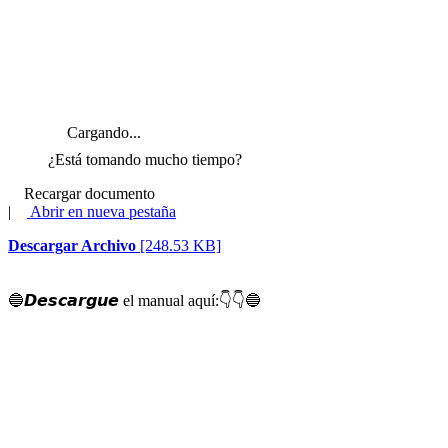
Cargando...
¿Está tomando mucho tiempo?
Recargar documento
|
Abrir en nueva pestaña
Descargar Archivo
[248.53 KB]
🔵
𝘿𝙚𝙨𝙘𝙖𝙧𝙜𝙪𝙚 el manual aquí:
👇
👇
🔵