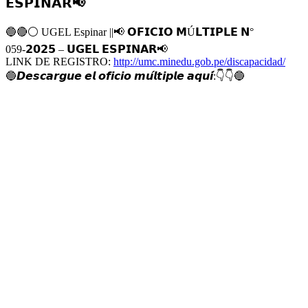
𝗘𝗦𝗣𝗜𝗡𝗔𝗥📢
🔵
🔴
⚪️
UGEL Espinar ||
📢
𝗢𝗙𝗜𝗖𝗜𝗢 𝗠Ú𝗟𝗧𝗜𝗣𝗟𝗘 𝗡°
059-𝟮𝟬𝟮𝟱 – 𝗨𝗚𝗘𝗟 𝗘𝗦𝗣𝗜𝗡𝗔𝗥
📢
LINK DE REGISTRO:
http://umc.minedu.gob.pe/discapacidad/
🔵
𝘿𝙚𝙨𝙘𝙖𝙧𝙜𝙪𝙚 𝙚𝙡 𝙤𝙛𝙞𝙘𝙞𝙤 𝙢𝙪́𝙡𝙩𝙞𝙥𝙡𝙚 𝙖𝙦𝙪𝙞́:
👇
👇
🔵