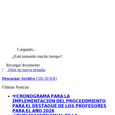
Cargando...
¿Está tomando mucho tiempo?
Recargar documento
|
Abrir en nueva pestaña
Descargar Archivo
[326.50 KB]
Últimas Noticias
📢𝗖𝗥𝗢𝗡𝗢𝗚𝗥𝗔𝗠𝗔 𝗣𝗔𝗥𝗔 𝗟𝗔
𝗜𝗠𝗣𝗟𝗘𝗠𝗘𝗡𝗧𝗔𝗖𝗜𝗢́𝗡 𝗗𝗘𝗟 𝗣𝗥𝗢𝗖𝗘𝗗𝗜𝗠𝗜𝗘𝗡𝗧𝗢
𝗣𝗔𝗥𝗔 𝗘𝗟 𝗗𝗘𝗦𝗧𝗔𝗤𝗨𝗘 𝗗𝗘 𝗟𝗢𝗦 𝗣𝗥𝗢𝗙𝗘𝗦𝗢𝗥𝗘𝗦
𝗣𝗔𝗥𝗔 𝗘𝗟 𝗔𝗡̃𝗢 𝟮𝟬𝟮𝟲