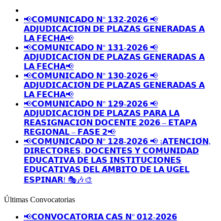
📢𝗖𝗢𝗠𝗨𝗡𝗜𝗖𝗔𝗗𝗢 𝗡° 𝟭𝟯𝟮-𝟮𝟬𝟮𝟲 📢
𝗔𝗗𝗝𝗨𝗗𝗜𝗖𝗔𝗖𝗜𝗢́𝗡 𝗗𝗘 𝗣𝗟𝗔𝗭𝗔𝗦 𝗚𝗘𝗡𝗘𝗥𝗔𝗗𝗔𝗦 𝗔
𝗟𝗔 𝗙𝗘𝗖𝗛𝗔📢
📢𝗖𝗢𝗠𝗨𝗡𝗜𝗖𝗔𝗗𝗢 𝗡° 𝟭𝟯𝟭-𝟮𝟬𝟮𝟲 📢
𝗔𝗗𝗝𝗨𝗗𝗜𝗖𝗔𝗖𝗜𝗢́𝗡 𝗗𝗘 𝗣𝗟𝗔𝗭𝗔𝗦 𝗚𝗘𝗡𝗘𝗥𝗔𝗗𝗔𝗦 𝗔
𝗟𝗔 𝗙𝗘𝗖𝗛𝗔📢
📢𝗖𝗢𝗠𝗨𝗡𝗜𝗖𝗔𝗗𝗢 𝗡° 𝟭𝟯𝟬-𝟮𝟬𝟮𝟲 📢
𝗔𝗗𝗝𝗨𝗗𝗜𝗖𝗔𝗖𝗜𝗢́𝗡 𝗗𝗘 𝗣𝗟𝗔𝗭𝗔𝗦 𝗚𝗘𝗡𝗘𝗥𝗔𝗗𝗔𝗦 𝗔
𝗟𝗔 𝗙𝗘𝗖𝗛𝗔📢
📢𝗖𝗢𝗠𝗨𝗡𝗜𝗖𝗔𝗗𝗢 𝗡° 𝟭𝟮𝟵-𝟮𝟬𝟮𝟲 📢
𝗔𝗗𝗝𝗨𝗗𝗜𝗖𝗔𝗖𝗜𝗢́𝗡 𝗗𝗘 𝗣𝗟𝗔𝗭𝗔𝗦 𝗣𝗔𝗥𝗔 𝗟𝗔
𝗥𝗘𝗔𝗦𝗜𝗚𝗡𝗔𝗖𝗜𝗢́𝗡 𝗗𝗢𝗖𝗘𝗡𝗧𝗘 𝟮𝟬𝟮𝟲 – 𝗘𝗧𝗔𝗣𝗔
𝗥𝗘𝗚𝗜𝗢𝗡𝗔𝗟 – 𝗙𝗔𝗦𝗘 𝟮📢
📢𝗖𝗢𝗠𝗨𝗡𝗜𝗖𝗔𝗗𝗢 𝗡° 𝟭𝟮𝟴-𝟮𝟬𝟮𝟲 📢 ¡𝗔𝗧𝗘𝗡𝗖𝗜𝗢́𝗡,
𝗗𝗜𝗥𝗘𝗖𝗧𝗢𝗥𝗘𝗦, 𝗗𝗢𝗖𝗘𝗡𝗧𝗘𝗦 𝗬 𝗖𝗢𝗠𝗨𝗡𝗜𝗗𝗔𝗗
𝗘𝗗𝗨𝗖𝗔𝗧𝗜𝗩𝗔 𝗗𝗘 𝗟𝗔𝗦 𝗜𝗡𝗦𝗧𝗜𝗧𝗨𝗖𝗜𝗢𝗡𝗘𝗦
𝗘𝗗𝗨𝗖𝗔𝗧𝗜𝗩𝗔𝗦 𝗗𝗘𝗟 𝗔́𝗠𝗕𝗜𝗧𝗢 𝗗𝗘 𝗟𝗔 𝗨𝗚𝗘𝗟
𝗘𝗦𝗣𝗜𝗡𝗔𝗥! 🎭🎶🎨
Últimas Convocatorias
📢𝗖𝗢𝗡𝗩𝗢𝗖𝗔𝗧𝗢𝗥𝗜𝗔 𝗖𝗔𝗦 𝗡° 𝟬𝟭𝟮-𝟮𝟬𝟮𝟲