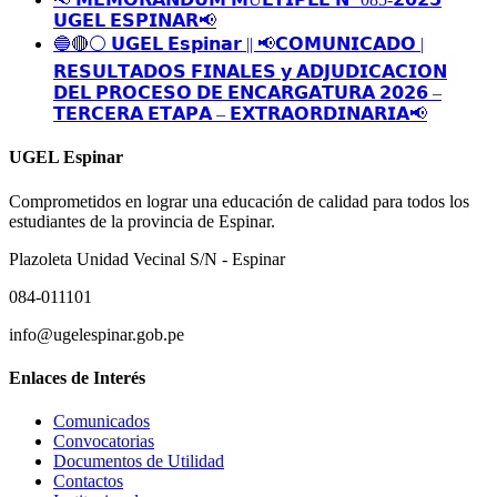
𝗨𝗚𝗘𝗟 𝗘𝗦𝗣𝗜𝗡𝗔𝗥📢
🔵🔴⚪️ 𝗨𝗚𝗘𝗟 𝗘𝘀𝗽𝗶𝗻𝗮𝗿 || 📢𝗖𝗢𝗠𝗨𝗡𝗜𝗖𝗔𝗗𝗢 |
𝗥𝗘𝗦𝗨𝗟𝗧𝗔𝗗𝗢𝗦 𝗙𝗜𝗡𝗔𝗟𝗘𝗦 𝘆 𝗔𝗗𝗝𝗨𝗗𝗜𝗖𝗔𝗖𝗜𝗢𝗡
𝗗𝗘𝗟 𝗣𝗥𝗢𝗖𝗘𝗦𝗢 𝗗𝗘 𝗘𝗡𝗖𝗔𝗥𝗚𝗔𝗧𝗨𝗥𝗔 𝟮𝟬𝟮𝟲 –
𝗧𝗘𝗥𝗖𝗘𝗥𝗔 𝗘𝗧𝗔𝗣𝗔 – 𝗘𝗫𝗧𝗥𝗔𝗢𝗥𝗗𝗜𝗡𝗔𝗥𝗜𝗔📢
UGEL Espinar
Comprometidos en lograr una educación de calidad para todos los
estudiantes de la provincia de Espinar.
Plazoleta Unidad Vecinal S/N - Espinar
084-011101
info@ugelespinar.gob.pe
Enlaces de Interés
Comunicados
Convocatorias
Documentos de Utilidad
Contactos