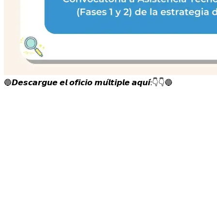
🔵
𝘿𝙚𝙨𝙘𝙖𝙧𝙜𝙪𝙚 𝙚𝙡 𝙤𝙛𝙞𝙘𝙞𝙤 𝙢𝙪́𝙡𝙩𝙞𝙥𝙡𝙚 𝙖𝙦𝙪𝙞́:
👇
👇
🔵