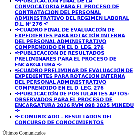
📢𝗣𝗨𝗕𝗟𝗜𝗖𝗔𝗖𝗜𝗢́𝗡 𝗙𝗜𝗡𝗔𝗟 𝗗𝗘 𝗟𝗔
𝗖𝗢𝗡𝗩𝗢𝗖𝗔𝗧𝗢𝗥𝗜𝗔 𝗣𝗔𝗥𝗔 𝗘𝗟 𝗣𝗥𝗢𝗖𝗘𝗦𝗢 𝗗𝗘
𝗖𝗢𝗡𝗧𝗥𝗔𝗧𝗔𝗖𝗜𝗢𝗡 𝗗𝗘𝗟 𝗣𝗘𝗥𝗦𝗢𝗡𝗔𝗟
𝗔𝗗𝗠𝗜𝗡𝗜𝗦𝗧𝗥𝗔𝗧𝗜𝗩𝗢 𝗗𝗘𝗟 𝗥𝗘𝗚𝗜𝗠𝗘𝗡 𝗟𝗔𝗕𝗢𝗥𝗔𝗟
𝗗.𝗟. 𝗡º 𝟮𝟳𝟲 📢
📢𝗖𝗨𝗔𝗗𝗥𝗢 𝗙𝗜𝗡𝗔𝗟 𝗗𝗘 𝗘𝗩𝗔𝗟𝗨𝗔𝗖𝗜𝗢́𝗡 𝗗𝗘
𝗘𝗫𝗣𝗘𝗗𝗜𝗘𝗡𝗧𝗘𝗦 𝗣𝗔𝗥𝗔 𝗥𝗢𝗧𝗔𝗖𝗜𝗢́𝗡 𝗜𝗡𝗧𝗘𝗥𝗡𝗔
𝗗𝗘𝗟 𝗣𝗘𝗥𝗦𝗢𝗡𝗔𝗟 𝗔𝗗𝗠𝗜𝗡𝗜𝗦𝗧𝗥𝗔𝗧𝗜𝗩𝗢
𝗖𝗢𝗠𝗣𝗥𝗘𝗡𝗗𝗜𝗗𝗢 𝗘𝗡 𝗘𝗟 𝗗. 𝗟𝗘𝗚. 𝟮𝟳𝟲
📢𝗣𝗨𝗕𝗟𝗜𝗖𝗔𝗖𝗜𝗢́𝗡 𝗗𝗘 𝗥𝗘𝗦𝗨𝗟𝗧𝗔𝗗𝗢𝗦
𝗣𝗥𝗘𝗟𝗜𝗠𝗜𝗡𝗔𝗥𝗘𝗦 𝗣𝗔𝗥𝗔 𝗘𝗟 𝗣𝗥𝗢𝗖𝗘𝗦𝗢 𝗗𝗘
𝗘𝗡𝗖𝗔𝗥𝗚𝗔𝗧𝗨𝗥𝗔 📢
📢𝗖𝗨𝗔𝗗𝗥𝗢 𝗣𝗥𝗘𝗟𝗜𝗠𝗜𝗡𝗔𝗥 𝗗𝗘 𝗘𝗩𝗔𝗟𝗨𝗔𝗖𝗜𝗢́𝗡 𝗗𝗘
𝗘𝗫𝗣𝗘𝗗𝗜𝗘𝗡𝗧𝗘𝗦 𝗣𝗔𝗥𝗔 𝗥𝗢𝗧𝗔𝗖𝗜𝗢́𝗡 𝗜𝗡𝗧𝗘𝗥𝗡𝗔
𝗗𝗘𝗟 𝗣𝗘𝗥𝗦𝗢𝗡𝗔𝗟 𝗔𝗗𝗠𝗜𝗡𝗜𝗦𝗧𝗥𝗔𝗧𝗜𝗩𝗢
𝗖𝗢𝗠𝗣𝗥𝗘𝗡𝗗𝗜𝗗𝗢 𝗘𝗡 𝗘𝗟 𝗗. 𝗟𝗘𝗚. 𝟮𝟳𝟲
📢𝗣𝗨𝗕𝗟𝗜𝗖𝗔𝗖𝗜𝗢́𝗡 𝗗𝗘 𝗣𝗢𝗦𝗧𝗨𝗟𝗔𝗡𝗧𝗘𝗦 𝗔𝗣𝗧𝗢𝗦/
𝗢𝗕𝗦𝗘𝗥𝗩𝗔𝗗𝗢𝗦 𝗣𝗔𝗥𝗔 𝗘𝗟 𝗣𝗥𝗢𝗖𝗘𝗦𝗢 𝗗𝗘
𝗘𝗡𝗖𝗔𝗥𝗚𝗔𝗧𝗨𝗥𝗔 𝟮𝟬𝟮𝟲 𝗥𝗩𝗠 𝟬𝟵𝟴-𝟮𝟬𝟮𝟱-𝗠𝗜𝗡𝗘𝗗𝗨
📢
📢 𝗖𝗢𝗠𝗨𝗡𝗜𝗖𝗔𝗗𝗢 – 𝗥𝗘𝗦𝗨𝗟𝗧𝗔𝗗𝗢𝗦 𝗗𝗘𝗟
𝗖𝗢𝗡𝗖𝗨𝗥𝗦𝗢 𝗗𝗘 𝗖𝗢𝗡𝗢𝗖𝗜𝗠𝗜𝗘𝗡𝗧𝗢𝗦
Últimos Comunicados