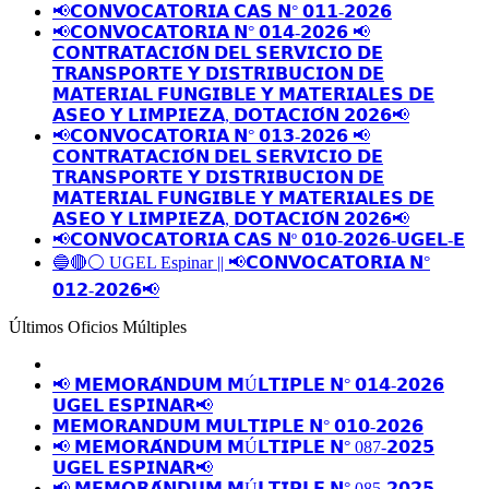
📢𝗖𝗢𝗡𝗩𝗢𝗖𝗔𝗧𝗢𝗥𝗜𝗔 𝗖𝗔𝗦 𝗡° 𝟬𝟭𝟭-𝟮𝟬𝟮𝟲
📢𝗖𝗢𝗡𝗩𝗢𝗖𝗔𝗧𝗢𝗥𝗜𝗔 𝗡° 𝟬𝟭𝟰-𝟮𝟬𝟮𝟲 📢
𝗖𝗢𝗡𝗧𝗥𝗔𝗧𝗔𝗖𝗜𝗢́𝗡 𝗗𝗘𝗟 𝗦𝗘𝗥𝗩𝗜𝗖𝗜𝗢 𝗗𝗘
𝗧𝗥𝗔𝗡𝗦𝗣𝗢𝗥𝗧𝗘 𝗬 𝗗𝗜𝗦𝗧𝗥𝗜𝗕𝗨𝗖𝗜𝗢𝗡 𝗗𝗘
𝗠𝗔𝗧𝗘𝗥𝗜𝗔𝗟 𝗙𝗨𝗡𝗚𝗜𝗕𝗟𝗘 𝗬 𝗠𝗔𝗧𝗘𝗥𝗜𝗔𝗟𝗘𝗦 𝗗𝗘
𝗔𝗦𝗘𝗢 𝗬 𝗟𝗜𝗠𝗣𝗜𝗘𝗭𝗔, 𝗗𝗢𝗧𝗔𝗖𝗜𝗢́𝗡 𝟮𝟬𝟮𝟲📢
📢𝗖𝗢𝗡𝗩𝗢𝗖𝗔𝗧𝗢𝗥𝗜𝗔 𝗡° 𝟬𝟭𝟯-𝟮𝟬𝟮𝟲 📢
𝗖𝗢𝗡𝗧𝗥𝗔𝗧𝗔𝗖𝗜𝗢́𝗡 𝗗𝗘𝗟 𝗦𝗘𝗥𝗩𝗜𝗖𝗜𝗢 𝗗𝗘
𝗧𝗥𝗔𝗡𝗦𝗣𝗢𝗥𝗧𝗘 𝗬 𝗗𝗜𝗦𝗧𝗥𝗜𝗕𝗨𝗖𝗜𝗢𝗡 𝗗𝗘
𝗠𝗔𝗧𝗘𝗥𝗜𝗔𝗟 𝗙𝗨𝗡𝗚𝗜𝗕𝗟𝗘 𝗬 𝗠𝗔𝗧𝗘𝗥𝗜𝗔𝗟𝗘𝗦 𝗗𝗘
𝗔𝗦𝗘𝗢 𝗬 𝗟𝗜𝗠𝗣𝗜𝗘𝗭𝗔, 𝗗𝗢𝗧𝗔𝗖𝗜𝗢́𝗡 𝟮𝟬𝟮𝟲📢
📢𝗖𝗢𝗡𝗩𝗢𝗖𝗔𝗧𝗢𝗥𝗜𝗔 𝗖𝗔𝗦 𝗡º 𝟬𝟭𝟬-𝟮𝟬𝟮𝟲-𝗨𝗚𝗘𝗟-𝗘
🔵🔴⚪️ UGEL Espinar || 📢𝗖𝗢𝗡𝗩𝗢𝗖𝗔𝗧𝗢𝗥𝗜𝗔 𝗡°
𝟬𝟭𝟮-𝟮𝟬𝟮𝟲📢
Últimos Oficios Múltiples
📢 𝗠𝗘𝗠𝗢𝗥𝗔́𝗡𝗗𝗨𝗠 𝗠Ú𝗟𝗧𝗜𝗣𝗟𝗘 𝗡° 𝟬𝟭𝟰-𝟮𝟬𝟮𝟲
𝗨𝗚𝗘𝗟 𝗘𝗦𝗣𝗜𝗡𝗔𝗥📢
𝗠𝗘𝗠𝗢𝗥𝗔𝗡𝗗𝗨𝗠 𝗠𝗨𝗟𝗧𝗜𝗣𝗟𝗘 𝗡° 𝟬𝟭𝟬-𝟮𝟬𝟮𝟲
📢 𝗠𝗘𝗠𝗢𝗥𝗔́𝗡𝗗𝗨𝗠 𝗠Ú𝗟𝗧𝗜𝗣𝗟𝗘 𝗡° 087-𝟮𝟬𝟮𝟱
𝗨𝗚𝗘𝗟 𝗘𝗦𝗣𝗜𝗡𝗔𝗥📢
📢 𝗠𝗘𝗠𝗢𝗥𝗔́𝗡𝗗𝗨𝗠 𝗠Ú𝗟𝗧𝗜𝗣𝗟𝗘 𝗡° 085-𝟮𝟬𝟮𝟱