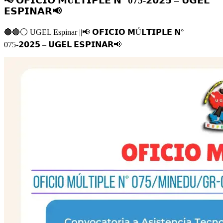
📢 𝗢𝗙𝗜𝗖𝗜𝗢 𝗠Ú𝗟𝗧𝗜𝗣𝗟𝗘 𝗡° 075-𝟮𝟬𝟮𝟱 – 𝗨𝗚𝗘𝗟
𝗘𝗦𝗣𝗜𝗡𝗔𝗥📢
🔵
🔴
⚪️
UGEL Espinar ||
📢
𝗢𝗙𝗜𝗖𝗜𝗢 𝗠Ú𝗟𝗧𝗜𝗣𝗟𝗘 𝗡°
075-𝟮𝟬𝟮𝟱 – 𝗨𝗚𝗘𝗟 𝗘𝗦𝗣𝗜𝗡𝗔𝗥
📢