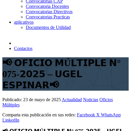
Convocatorias CAP
Convocatoria Docentes
Convocatorias Directivos
Convocatorias Practicas
aplicativos
Documentos de Utilidad
Contactos
📢 𝗢𝗙𝗜𝗖𝗜𝗢 𝗠Ú𝗟𝗧𝗜𝗣𝗟𝗘 𝗡°
075-𝟮𝟬𝟮𝟱 – 𝗨𝗚𝗘𝗟
𝗘𝗦𝗣𝗜𝗡𝗔𝗥📢
Publicado:
23 de mayo de 2025
Actualidad
Noticias
Oficios
Múltiples
Comparta esta publicación en sus redes:
Facebook
X
WhatsApp
LinkedIn