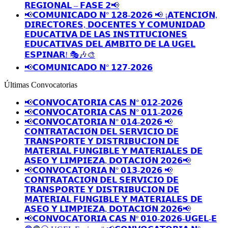
𝗥𝗘𝗚𝗜𝗢𝗡𝗔𝗟 – 𝗙𝗔𝗦𝗘 𝟮📢
📢𝗖𝗢𝗠𝗨𝗡𝗜𝗖𝗔𝗗𝗢 𝗡° 𝟭𝟮𝟴-𝟮𝟬𝟮𝟲 📢 ¡𝗔𝗧𝗘𝗡𝗖𝗜𝗢́𝗡,
𝗗𝗜𝗥𝗘𝗖𝗧𝗢𝗥𝗘𝗦, 𝗗𝗢𝗖𝗘𝗡𝗧𝗘𝗦 𝗬 𝗖𝗢𝗠𝗨𝗡𝗜𝗗𝗔𝗗
𝗘𝗗𝗨𝗖𝗔𝗧𝗜𝗩𝗔 𝗗𝗘 𝗟𝗔𝗦 𝗜𝗡𝗦𝗧𝗜𝗧𝗨𝗖𝗜𝗢𝗡𝗘𝗦
𝗘𝗗𝗨𝗖𝗔𝗧𝗜𝗩𝗔𝗦 𝗗𝗘𝗟 𝗔́𝗠𝗕𝗜𝗧𝗢 𝗗𝗘 𝗟𝗔 𝗨𝗚𝗘𝗟
𝗘𝗦𝗣𝗜𝗡𝗔𝗥! 🎭🎶🎨
📢𝗖𝗢𝗠𝗨𝗡𝗜𝗖𝗔𝗗𝗢 𝗡° 𝟭𝟮𝟳-𝟮𝟬𝟮𝟲
Últimas Convocatorias
📢𝗖𝗢𝗡𝗩𝗢𝗖𝗔𝗧𝗢𝗥𝗜𝗔 𝗖𝗔𝗦 𝗡° 𝟬𝟭𝟮-𝟮𝟬𝟮𝟲
📢𝗖𝗢𝗡𝗩𝗢𝗖𝗔𝗧𝗢𝗥𝗜𝗔 𝗖𝗔𝗦 𝗡° 𝟬𝟭𝟭-𝟮𝟬𝟮𝟲
📢𝗖𝗢𝗡𝗩𝗢𝗖𝗔𝗧𝗢𝗥𝗜𝗔 𝗡° 𝟬𝟭𝟰-𝟮𝟬𝟮𝟲 📢
𝗖𝗢𝗡𝗧𝗥𝗔𝗧𝗔𝗖𝗜𝗢́𝗡 𝗗𝗘𝗟 𝗦𝗘𝗥𝗩𝗜𝗖𝗜𝗢 𝗗𝗘
𝗧𝗥𝗔𝗡𝗦𝗣𝗢𝗥𝗧𝗘 𝗬 𝗗𝗜𝗦𝗧𝗥𝗜𝗕𝗨𝗖𝗜𝗢𝗡 𝗗𝗘
𝗠𝗔𝗧𝗘𝗥𝗜𝗔𝗟 𝗙𝗨𝗡𝗚𝗜𝗕𝗟𝗘 𝗬 𝗠𝗔𝗧𝗘𝗥𝗜𝗔𝗟𝗘𝗦 𝗗𝗘
𝗔𝗦𝗘𝗢 𝗬 𝗟𝗜𝗠𝗣𝗜𝗘𝗭𝗔, 𝗗𝗢𝗧𝗔𝗖𝗜𝗢́𝗡 𝟮𝟬𝟮𝟲📢
📢𝗖𝗢𝗡𝗩𝗢𝗖𝗔𝗧𝗢𝗥𝗜𝗔 𝗡° 𝟬𝟭𝟯-𝟮𝟬𝟮𝟲 📢
𝗖𝗢𝗡𝗧𝗥𝗔𝗧𝗔𝗖𝗜𝗢́𝗡 𝗗𝗘𝗟 𝗦𝗘𝗥𝗩𝗜𝗖𝗜𝗢 𝗗𝗘
𝗧𝗥𝗔𝗡𝗦𝗣𝗢𝗥𝗧𝗘 𝗬 𝗗𝗜𝗦𝗧𝗥𝗜𝗕𝗨𝗖𝗜𝗢𝗡 𝗗𝗘
𝗠𝗔𝗧𝗘𝗥𝗜𝗔𝗟 𝗙𝗨𝗡𝗚𝗜𝗕𝗟𝗘 𝗬 𝗠𝗔𝗧𝗘𝗥𝗜𝗔𝗟𝗘𝗦 𝗗𝗘
𝗔𝗦𝗘𝗢 𝗬 𝗟𝗜𝗠𝗣𝗜𝗘𝗭𝗔, 𝗗𝗢𝗧𝗔𝗖𝗜𝗢́𝗡 𝟮𝟬𝟮𝟲📢
📢𝗖𝗢𝗡𝗩𝗢𝗖𝗔𝗧𝗢𝗥𝗜𝗔 𝗖𝗔𝗦 𝗡º 𝟬𝟭𝟬-𝟮𝟬𝟮𝟲-𝗨𝗚𝗘𝗟-𝗘