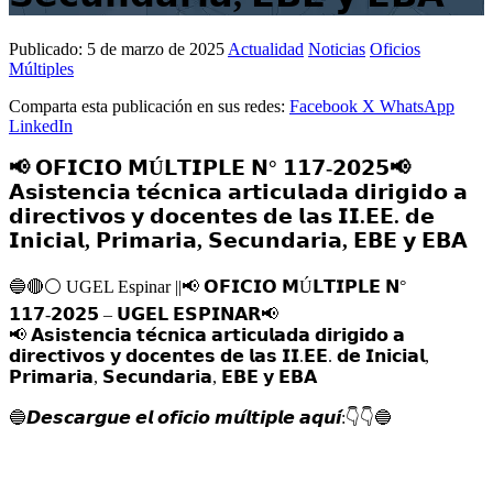
Publicado:
5 de marzo de 2025
Actualidad
Noticias
Oficios
Múltiples
Comparta esta publicación en sus redes:
Facebook
X
WhatsApp
LinkedIn
📢 𝗢𝗙𝗜𝗖𝗜𝗢 𝗠Ú𝗟𝗧𝗜𝗣𝗟𝗘 𝗡° 𝟭𝟭𝟳-𝟮𝟬𝟮𝟱📢
𝗔𝘀𝗶𝘀𝘁𝗲𝗻𝗰𝗶𝗮 𝘁𝗲́𝗰𝗻𝗶𝗰𝗮 𝗮𝗿𝘁𝗶𝗰𝘂𝗹𝗮𝗱𝗮 𝗱𝗶𝗿𝗶𝗴𝗶𝗱𝗼 𝗮
𝗱𝗶𝗿𝗲𝗰𝘁𝗶𝘃𝗼𝘀 𝘆 𝗱𝗼𝗰𝗲𝗻𝘁𝗲𝘀 𝗱𝗲 𝗹𝗮𝘀 𝗜𝗜.𝗘𝗘. 𝗱𝗲
𝗜𝗻𝗶𝗰𝗶𝗮𝗹, 𝗣𝗿𝗶𝗺𝗮𝗿𝗶𝗮, 𝗦𝗲𝗰𝘂𝗻𝗱𝗮𝗿𝗶𝗮, 𝗘𝗕𝗘 𝘆 𝗘𝗕𝗔
🔵
🔴
⚪️
UGEL Espinar ||
📢
𝗢𝗙𝗜𝗖𝗜𝗢 𝗠Ú𝗟𝗧𝗜𝗣𝗟𝗘 𝗡°
𝟭𝟭𝟳-𝟮𝟬𝟮𝟱 – 𝗨𝗚𝗘𝗟 𝗘𝗦𝗣𝗜𝗡𝗔𝗥
📢
📢
𝗔𝘀𝗶𝘀𝘁𝗲𝗻𝗰𝗶𝗮 𝘁𝗲́𝗰𝗻𝗶𝗰𝗮 𝗮𝗿𝘁𝗶𝗰𝘂𝗹𝗮𝗱𝗮 𝗱𝗶𝗿𝗶𝗴𝗶𝗱𝗼 𝗮
𝗱𝗶𝗿𝗲𝗰𝘁𝗶𝘃𝗼𝘀 𝘆 𝗱𝗼𝗰𝗲𝗻𝘁𝗲𝘀 𝗱𝗲 𝗹𝗮𝘀 𝗜𝗜.𝗘𝗘. 𝗱𝗲 𝗜𝗻𝗶𝗰𝗶𝗮𝗹,
𝗣𝗿𝗶𝗺𝗮𝗿𝗶𝗮, 𝗦𝗲𝗰𝘂𝗻𝗱𝗮𝗿𝗶𝗮, 𝗘𝗕𝗘 𝘆 𝗘𝗕𝗔
🔵
𝘿𝙚𝙨𝙘𝙖𝙧𝙜𝙪𝙚 𝙚𝙡 𝙤𝙛𝙞𝙘𝙞𝙤 𝙢𝙪́𝙡𝙩𝙞𝙥𝙡𝙚 𝙖𝙦𝙪𝙞́:
👇
👇
🔵