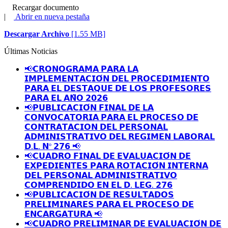
Recargar documento
|
Abrir en nueva pestaña
Descargar Archivo
[1.55 MB]
Últimas Noticias
📢𝗖𝗥𝗢𝗡𝗢𝗚𝗥𝗔𝗠𝗔 𝗣𝗔𝗥𝗔 𝗟𝗔
𝗜𝗠𝗣𝗟𝗘𝗠𝗘𝗡𝗧𝗔𝗖𝗜𝗢́𝗡 𝗗𝗘𝗟 𝗣𝗥𝗢𝗖𝗘𝗗𝗜𝗠𝗜𝗘𝗡𝗧𝗢
𝗣𝗔𝗥𝗔 𝗘𝗟 𝗗𝗘𝗦𝗧𝗔𝗤𝗨𝗘 𝗗𝗘 𝗟𝗢𝗦 𝗣𝗥𝗢𝗙𝗘𝗦𝗢𝗥𝗘𝗦
𝗣𝗔𝗥𝗔 𝗘𝗟 𝗔𝗡̃𝗢 𝟮𝟬𝟮𝟲
📢𝗣𝗨𝗕𝗟𝗜𝗖𝗔𝗖𝗜𝗢́𝗡 𝗙𝗜𝗡𝗔𝗟 𝗗𝗘 𝗟𝗔
𝗖𝗢𝗡𝗩𝗢𝗖𝗔𝗧𝗢𝗥𝗜𝗔 𝗣𝗔𝗥𝗔 𝗘𝗟 𝗣𝗥𝗢𝗖𝗘𝗦𝗢 𝗗𝗘
𝗖𝗢𝗡𝗧𝗥𝗔𝗧𝗔𝗖𝗜𝗢𝗡 𝗗𝗘𝗟 𝗣𝗘𝗥𝗦𝗢𝗡𝗔𝗟
𝗔𝗗𝗠𝗜𝗡𝗜𝗦𝗧𝗥𝗔𝗧𝗜𝗩𝗢 𝗗𝗘𝗟 𝗥𝗘𝗚𝗜𝗠𝗘𝗡 𝗟𝗔𝗕𝗢𝗥𝗔𝗟
𝗗.𝗟. 𝗡º 𝟮𝟳𝟲 📢
📢𝗖𝗨𝗔𝗗𝗥𝗢 𝗙𝗜𝗡𝗔𝗟 𝗗𝗘 𝗘𝗩𝗔𝗟𝗨𝗔𝗖𝗜𝗢́𝗡 𝗗𝗘
𝗘𝗫𝗣𝗘𝗗𝗜𝗘𝗡𝗧𝗘𝗦 𝗣𝗔𝗥𝗔 𝗥𝗢𝗧𝗔𝗖𝗜𝗢́𝗡 𝗜𝗡𝗧𝗘𝗥𝗡𝗔
𝗗𝗘𝗟 𝗣𝗘𝗥𝗦𝗢𝗡𝗔𝗟 𝗔𝗗𝗠𝗜𝗡𝗜𝗦𝗧𝗥𝗔𝗧𝗜𝗩𝗢
𝗖𝗢𝗠𝗣𝗥𝗘𝗡𝗗𝗜𝗗𝗢 𝗘𝗡 𝗘𝗟 𝗗. 𝗟𝗘𝗚. 𝟮𝟳𝟲
📢𝗣𝗨𝗕𝗟𝗜𝗖𝗔𝗖𝗜𝗢́𝗡 𝗗𝗘 𝗥𝗘𝗦𝗨𝗟𝗧𝗔𝗗𝗢𝗦
𝗣𝗥𝗘𝗟𝗜𝗠𝗜𝗡𝗔𝗥𝗘𝗦 𝗣𝗔𝗥𝗔 𝗘𝗟 𝗣𝗥𝗢𝗖𝗘𝗦𝗢 𝗗𝗘
𝗘𝗡𝗖𝗔𝗥𝗚𝗔𝗧𝗨𝗥𝗔 📢
📢𝗖𝗨𝗔𝗗𝗥𝗢 𝗣𝗥𝗘𝗟𝗜𝗠𝗜𝗡𝗔𝗥 𝗗𝗘 𝗘𝗩𝗔𝗟𝗨𝗔𝗖𝗜𝗢́𝗡 𝗗𝗘