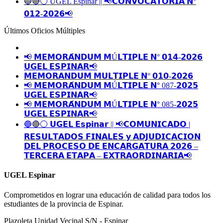
🔵🔴⚪️ UGEL Espinar || 📢𝗖𝗢𝗡𝗩𝗢𝗖𝗔𝗧𝗢𝗥𝗜𝗔 𝗡°
𝟬𝟭𝟮-𝟮𝟬𝟮𝟲📢
Últimos Oficios Múltiples
📢 𝗠𝗘𝗠𝗢𝗥𝗔́𝗡𝗗𝗨𝗠 𝗠Ú𝗟𝗧𝗜𝗣𝗟𝗘 𝗡° 𝟬𝟭𝟰-𝟮𝟬𝟮𝟲
𝗨𝗚𝗘𝗟 𝗘𝗦𝗣𝗜𝗡𝗔𝗥📢
𝗠𝗘𝗠𝗢𝗥𝗔𝗡𝗗𝗨𝗠 𝗠𝗨𝗟𝗧𝗜𝗣𝗟𝗘 𝗡° 𝟬𝟭𝟬-𝟮𝟬𝟮𝟲
📢 𝗠𝗘𝗠𝗢𝗥𝗔́𝗡𝗗𝗨𝗠 𝗠Ú𝗟𝗧𝗜𝗣𝗟𝗘 𝗡° 087-𝟮𝟬𝟮𝟱
𝗨𝗚𝗘𝗟 𝗘𝗦𝗣𝗜𝗡𝗔𝗥📢
📢 𝗠𝗘𝗠𝗢𝗥𝗔́𝗡𝗗𝗨𝗠 𝗠Ú𝗟𝗧𝗜𝗣𝗟𝗘 𝗡° 085-𝟮𝟬𝟮𝟱
𝗨𝗚𝗘𝗟 𝗘𝗦𝗣𝗜𝗡𝗔𝗥📢
🔵🔴⚪️ 𝗨𝗚𝗘𝗟 𝗘𝘀𝗽𝗶𝗻𝗮𝗿 || 📢𝗖𝗢𝗠𝗨𝗡𝗜𝗖𝗔𝗗𝗢 |
𝗥𝗘𝗦𝗨𝗟𝗧𝗔𝗗𝗢𝗦 𝗙𝗜𝗡𝗔𝗟𝗘𝗦 𝘆 𝗔𝗗𝗝𝗨𝗗𝗜𝗖𝗔𝗖𝗜𝗢𝗡
𝗗𝗘𝗟 𝗣𝗥𝗢𝗖𝗘𝗦𝗢 𝗗𝗘 𝗘𝗡𝗖𝗔𝗥𝗚𝗔𝗧𝗨𝗥𝗔 𝟮𝟬𝟮𝟲 –
𝗧𝗘𝗥𝗖𝗘𝗥𝗔 𝗘𝗧𝗔𝗣𝗔 – 𝗘𝗫𝗧𝗥𝗔𝗢𝗥𝗗𝗜𝗡𝗔𝗥𝗜𝗔📢
UGEL Espinar
Comprometidos en lograr una educación de calidad para todos los
estudiantes de la provincia de Espinar.
Plazoleta Unidad Vecinal S/N - Espinar