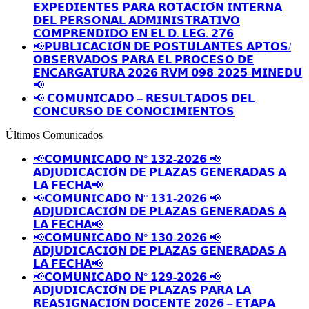
𝗘𝗫𝗣𝗘𝗗𝗜𝗘𝗡𝗧𝗘𝗦 𝗣𝗔𝗥𝗔 𝗥𝗢𝗧𝗔𝗖𝗜𝗢́𝗡 𝗜𝗡𝗧𝗘𝗥𝗡𝗔
𝗗𝗘𝗟 𝗣𝗘𝗥𝗦𝗢𝗡𝗔𝗟 𝗔𝗗𝗠𝗜𝗡𝗜𝗦𝗧𝗥𝗔𝗧𝗜𝗩𝗢
𝗖𝗢𝗠𝗣𝗥𝗘𝗡𝗗𝗜𝗗𝗢 𝗘𝗡 𝗘𝗟 𝗗. 𝗟𝗘𝗚. 𝟮𝟳𝟲
📢𝗣𝗨𝗕𝗟𝗜𝗖𝗔𝗖𝗜𝗢́𝗡 𝗗𝗘 𝗣𝗢𝗦𝗧𝗨𝗟𝗔𝗡𝗧𝗘𝗦 𝗔𝗣𝗧𝗢𝗦/
𝗢𝗕𝗦𝗘𝗥𝗩𝗔𝗗𝗢𝗦 𝗣𝗔𝗥𝗔 𝗘𝗟 𝗣𝗥𝗢𝗖𝗘𝗦𝗢 𝗗𝗘
𝗘𝗡𝗖𝗔𝗥𝗚𝗔𝗧𝗨𝗥𝗔 𝟮𝟬𝟮𝟲 𝗥𝗩𝗠 𝟬𝟵𝟴-𝟮𝟬𝟮𝟱-𝗠𝗜𝗡𝗘𝗗𝗨
📢
📢 𝗖𝗢𝗠𝗨𝗡𝗜𝗖𝗔𝗗𝗢 – 𝗥𝗘𝗦𝗨𝗟𝗧𝗔𝗗𝗢𝗦 𝗗𝗘𝗟
𝗖𝗢𝗡𝗖𝗨𝗥𝗦𝗢 𝗗𝗘 𝗖𝗢𝗡𝗢𝗖𝗜𝗠𝗜𝗘𝗡𝗧𝗢𝗦
Últimos Comunicados
📢𝗖𝗢𝗠𝗨𝗡𝗜𝗖𝗔𝗗𝗢 𝗡° 𝟭𝟯𝟮-𝟮𝟬𝟮𝟲 📢
𝗔𝗗𝗝𝗨𝗗𝗜𝗖𝗔𝗖𝗜𝗢́𝗡 𝗗𝗘 𝗣𝗟𝗔𝗭𝗔𝗦 𝗚𝗘𝗡𝗘𝗥𝗔𝗗𝗔𝗦 𝗔
𝗟𝗔 𝗙𝗘𝗖𝗛𝗔📢
📢𝗖𝗢𝗠𝗨𝗡𝗜𝗖𝗔𝗗𝗢 𝗡° 𝟭𝟯𝟭-𝟮𝟬𝟮𝟲 📢
𝗔𝗗𝗝𝗨𝗗𝗜𝗖𝗔𝗖𝗜𝗢́𝗡 𝗗𝗘 𝗣𝗟𝗔𝗭𝗔𝗦 𝗚𝗘𝗡𝗘𝗥𝗔𝗗𝗔𝗦 𝗔
𝗟𝗔 𝗙𝗘𝗖𝗛𝗔📢
📢𝗖𝗢𝗠𝗨𝗡𝗜𝗖𝗔𝗗𝗢 𝗡° 𝟭𝟯𝟬-𝟮𝟬𝟮𝟲 📢
𝗔𝗗𝗝𝗨𝗗𝗜𝗖𝗔𝗖𝗜𝗢́𝗡 𝗗𝗘 𝗣𝗟𝗔𝗭𝗔𝗦 𝗚𝗘𝗡𝗘𝗥𝗔𝗗𝗔𝗦 𝗔
𝗟𝗔 𝗙𝗘𝗖𝗛𝗔📢
📢𝗖𝗢𝗠𝗨𝗡𝗜𝗖𝗔𝗗𝗢 𝗡° 𝟭𝟮𝟵-𝟮𝟬𝟮𝟲 📢
𝗔𝗗𝗝𝗨𝗗𝗜𝗖𝗔𝗖𝗜𝗢́𝗡 𝗗𝗘 𝗣𝗟𝗔𝗭𝗔𝗦 𝗣𝗔𝗥𝗔 𝗟𝗔
𝗥𝗘𝗔𝗦𝗜𝗚𝗡𝗔𝗖𝗜𝗢́𝗡 𝗗𝗢𝗖𝗘𝗡𝗧𝗘 𝟮𝟬𝟮𝟲 – 𝗘𝗧𝗔𝗣𝗔