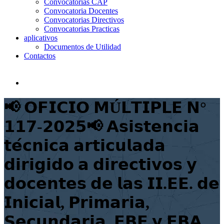
Convocatorias CAP
Convocatoria Docentes
Convocatorias Directivos
Convocatorias Practicas
aplicativos
Documentos de Utilidad
Contactos
📢 𝗢𝗙𝗜𝗖𝗜𝗢 𝗠Ú𝗟𝗧𝗜𝗣𝗟𝗘 𝗡°
𝟭𝟭𝟳-𝟮𝟬𝟮𝟱📢 𝗔𝘀𝗶𝘀𝘁𝗲𝗻𝗰𝗶𝗮
𝘁𝗲́𝗰𝗻𝗶𝗰𝗮 𝗮𝗿𝘁𝗶𝗰𝘂𝗹𝗮𝗱𝗮
𝗱𝗶𝗿𝗶𝗴𝗶𝗱𝗼 𝗮 𝗱𝗶𝗿𝗲𝗰𝘁𝗶𝘃𝗼𝘀 𝘆
𝗱𝗼𝗰𝗲𝗻𝘁𝗲𝘀 𝗱𝗲 𝗹𝗮𝘀 𝗜𝗜.𝗘𝗘. 𝗱𝗲
𝗜𝗻𝗶𝗰𝗶𝗮𝗹, 𝗣𝗿𝗶𝗺𝗮𝗿𝗶𝗮,
𝗦𝗲𝗰𝘂𝗻𝗱𝗮𝗿𝗶𝗮, 𝗘𝗕𝗘 𝘆 𝗘𝗕𝗔