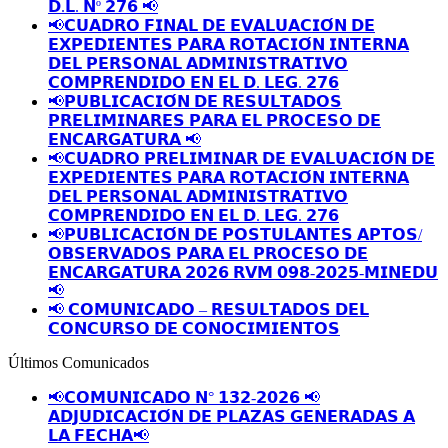
𝗗.𝗟. 𝗡º 𝟮𝟳𝟲 📢
📢𝗖𝗨𝗔𝗗𝗥𝗢 𝗙𝗜𝗡𝗔𝗟 𝗗𝗘 𝗘𝗩𝗔𝗟𝗨𝗔𝗖𝗜𝗢́𝗡 𝗗𝗘
𝗘𝗫𝗣𝗘𝗗𝗜𝗘𝗡𝗧𝗘𝗦 𝗣𝗔𝗥𝗔 𝗥𝗢𝗧𝗔𝗖𝗜𝗢́𝗡 𝗜𝗡𝗧𝗘𝗥𝗡𝗔
𝗗𝗘𝗟 𝗣𝗘𝗥𝗦𝗢𝗡𝗔𝗟 𝗔𝗗𝗠𝗜𝗡𝗜𝗦𝗧𝗥𝗔𝗧𝗜𝗩𝗢
𝗖𝗢𝗠𝗣𝗥𝗘𝗡𝗗𝗜𝗗𝗢 𝗘𝗡 𝗘𝗟 𝗗. 𝗟𝗘𝗚. 𝟮𝟳𝟲
📢𝗣𝗨𝗕𝗟𝗜𝗖𝗔𝗖𝗜𝗢́𝗡 𝗗𝗘 𝗥𝗘𝗦𝗨𝗟𝗧𝗔𝗗𝗢𝗦
𝗣𝗥𝗘𝗟𝗜𝗠𝗜𝗡𝗔𝗥𝗘𝗦 𝗣𝗔𝗥𝗔 𝗘𝗟 𝗣𝗥𝗢𝗖𝗘𝗦𝗢 𝗗𝗘
𝗘𝗡𝗖𝗔𝗥𝗚𝗔𝗧𝗨𝗥𝗔 📢
📢𝗖𝗨𝗔𝗗𝗥𝗢 𝗣𝗥𝗘𝗟𝗜𝗠𝗜𝗡𝗔𝗥 𝗗𝗘 𝗘𝗩𝗔𝗟𝗨𝗔𝗖𝗜𝗢́𝗡 𝗗𝗘
𝗘𝗫𝗣𝗘𝗗𝗜𝗘𝗡𝗧𝗘𝗦 𝗣𝗔𝗥𝗔 𝗥𝗢𝗧𝗔𝗖𝗜𝗢́𝗡 𝗜𝗡𝗧𝗘𝗥𝗡𝗔
𝗗𝗘𝗟 𝗣𝗘𝗥𝗦𝗢𝗡𝗔𝗟 𝗔𝗗𝗠𝗜𝗡𝗜𝗦𝗧𝗥𝗔𝗧𝗜𝗩𝗢
𝗖𝗢𝗠𝗣𝗥𝗘𝗡𝗗𝗜𝗗𝗢 𝗘𝗡 𝗘𝗟 𝗗. 𝗟𝗘𝗚. 𝟮𝟳𝟲
📢𝗣𝗨𝗕𝗟𝗜𝗖𝗔𝗖𝗜𝗢́𝗡 𝗗𝗘 𝗣𝗢𝗦𝗧𝗨𝗟𝗔𝗡𝗧𝗘𝗦 𝗔𝗣𝗧𝗢𝗦/
𝗢𝗕𝗦𝗘𝗥𝗩𝗔𝗗𝗢𝗦 𝗣𝗔𝗥𝗔 𝗘𝗟 𝗣𝗥𝗢𝗖𝗘𝗦𝗢 𝗗𝗘
𝗘𝗡𝗖𝗔𝗥𝗚𝗔𝗧𝗨𝗥𝗔 𝟮𝟬𝟮𝟲 𝗥𝗩𝗠 𝟬𝟵𝟴-𝟮𝟬𝟮𝟱-𝗠𝗜𝗡𝗘𝗗𝗨
📢
📢 𝗖𝗢𝗠𝗨𝗡𝗜𝗖𝗔𝗗𝗢 – 𝗥𝗘𝗦𝗨𝗟𝗧𝗔𝗗𝗢𝗦 𝗗𝗘𝗟
𝗖𝗢𝗡𝗖𝗨𝗥𝗦𝗢 𝗗𝗘 𝗖𝗢𝗡𝗢𝗖𝗜𝗠𝗜𝗘𝗡𝗧𝗢𝗦
Últimos Comunicados
📢𝗖𝗢𝗠𝗨𝗡𝗜𝗖𝗔𝗗𝗢 𝗡° 𝟭𝟯𝟮-𝟮𝟬𝟮𝟲 📢
𝗔𝗗𝗝𝗨𝗗𝗜𝗖𝗔𝗖𝗜𝗢́𝗡 𝗗𝗘 𝗣𝗟𝗔𝗭𝗔𝗦 𝗚𝗘𝗡𝗘𝗥𝗔𝗗𝗔𝗦 𝗔
𝗟𝗔 𝗙𝗘𝗖𝗛𝗔📢