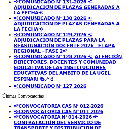
📢𝗖𝗢𝗠𝗨𝗡𝗜𝗖𝗔𝗗𝗢 𝗡° 𝟭𝟯𝟭-𝟮𝟬𝟮𝟲 📢
𝗔𝗗𝗝𝗨𝗗𝗜𝗖𝗔𝗖𝗜𝗢́𝗡 𝗗𝗘 𝗣𝗟𝗔𝗭𝗔𝗦 𝗚𝗘𝗡𝗘𝗥𝗔𝗗𝗔𝗦 𝗔
𝗟𝗔 𝗙𝗘𝗖𝗛𝗔📢
📢𝗖𝗢𝗠𝗨𝗡𝗜𝗖𝗔𝗗𝗢 𝗡° 𝟭𝟯𝟬-𝟮𝟬𝟮𝟲 📢
𝗔𝗗𝗝𝗨𝗗𝗜𝗖𝗔𝗖𝗜𝗢́𝗡 𝗗𝗘 𝗣𝗟𝗔𝗭𝗔𝗦 𝗚𝗘𝗡𝗘𝗥𝗔𝗗𝗔𝗦 𝗔
𝗟𝗔 𝗙𝗘𝗖𝗛𝗔📢
📢𝗖𝗢𝗠𝗨𝗡𝗜𝗖𝗔𝗗𝗢 𝗡° 𝟭𝟮𝟵-𝟮𝟬𝟮𝟲 📢
𝗔𝗗𝗝𝗨𝗗𝗜𝗖𝗔𝗖𝗜𝗢́𝗡 𝗗𝗘 𝗣𝗟𝗔𝗭𝗔𝗦 𝗣𝗔𝗥𝗔 𝗟𝗔
𝗥𝗘𝗔𝗦𝗜𝗚𝗡𝗔𝗖𝗜𝗢́𝗡 𝗗𝗢𝗖𝗘𝗡𝗧𝗘 𝟮𝟬𝟮𝟲 – 𝗘𝗧𝗔𝗣𝗔
𝗥𝗘𝗚𝗜𝗢𝗡𝗔𝗟 – 𝗙𝗔𝗦𝗘 𝟮📢
📢𝗖𝗢𝗠𝗨𝗡𝗜𝗖𝗔𝗗𝗢 𝗡° 𝟭𝟮𝟴-𝟮𝟬𝟮𝟲 📢 ¡𝗔𝗧𝗘𝗡𝗖𝗜𝗢́𝗡,
𝗗𝗜𝗥𝗘𝗖𝗧𝗢𝗥𝗘𝗦, 𝗗𝗢𝗖𝗘𝗡𝗧𝗘𝗦 𝗬 𝗖𝗢𝗠𝗨𝗡𝗜𝗗𝗔𝗗
𝗘𝗗𝗨𝗖𝗔𝗧𝗜𝗩𝗔 𝗗𝗘 𝗟𝗔𝗦 𝗜𝗡𝗦𝗧𝗜𝗧𝗨𝗖𝗜𝗢𝗡𝗘𝗦
𝗘𝗗𝗨𝗖𝗔𝗧𝗜𝗩𝗔𝗦 𝗗𝗘𝗟 𝗔́𝗠𝗕𝗜𝗧𝗢 𝗗𝗘 𝗟𝗔 𝗨𝗚𝗘𝗟
𝗘𝗦𝗣𝗜𝗡𝗔𝗥! 🎭🎶🎨
📢𝗖𝗢𝗠𝗨𝗡𝗜𝗖𝗔𝗗𝗢 𝗡° 𝟭𝟮𝟳-𝟮𝟬𝟮𝟲
Últimas Convocatorias
📢𝗖𝗢𝗡𝗩𝗢𝗖𝗔𝗧𝗢𝗥𝗜𝗔 𝗖𝗔𝗦 𝗡° 𝟬𝟭𝟮-𝟮𝟬𝟮𝟲
📢𝗖𝗢𝗡𝗩𝗢𝗖𝗔𝗧𝗢𝗥𝗜𝗔 𝗖𝗔𝗦 𝗡° 𝟬𝟭𝟭-𝟮𝟬𝟮𝟲
📢𝗖𝗢𝗡𝗩𝗢𝗖𝗔𝗧𝗢𝗥𝗜𝗔 𝗡° 𝟬𝟭𝟰-𝟮𝟬𝟮𝟲 📢
𝗖𝗢𝗡𝗧𝗥𝗔𝗧𝗔𝗖𝗜𝗢́𝗡 𝗗𝗘𝗟 𝗦𝗘𝗥𝗩𝗜𝗖𝗜𝗢 𝗗𝗘
𝗧𝗥𝗔𝗡𝗦𝗣𝗢𝗥𝗧𝗘 𝗬 𝗗𝗜𝗦𝗧𝗥𝗜𝗕𝗨𝗖𝗜𝗢𝗡 𝗗𝗘