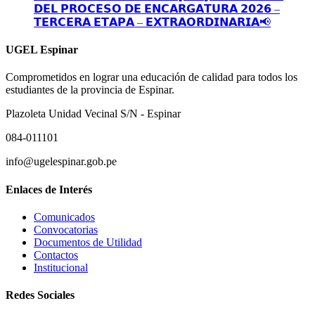
𝗗𝗘𝗟 𝗣𝗥𝗢𝗖𝗘𝗦𝗢 𝗗𝗘 𝗘𝗡𝗖𝗔𝗥𝗚𝗔𝗧𝗨𝗥𝗔 𝟮𝟬𝟮𝟲 –
𝗧𝗘𝗥𝗖𝗘𝗥𝗔 𝗘𝗧𝗔𝗣𝗔 – 𝗘𝗫𝗧𝗥𝗔𝗢𝗥𝗗𝗜𝗡𝗔𝗥𝗜𝗔📢
UGEL Espinar
Comprometidos en lograr una educación de calidad para todos los
estudiantes de la provincia de Espinar.
Plazoleta Unidad Vecinal S/N - Espinar
084-011101
info@ugelespinar.gob.pe
Enlaces de Interés
Comunicados
Convocatorias
Documentos de Utilidad
Contactos
Institucional
Redes Sociales