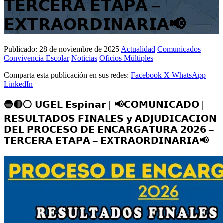
𝗧𝗘𝗥𝗖𝗘𝗥𝗔 𝗘𝗧𝗔𝗣𝗔 –
𝗘𝗫𝗧𝗥𝗔𝗢𝗥𝗗𝗜𝗡𝗔𝗥𝗜𝗔📢
Publicado:
28 de noviembre de 2025
Actualidad
Comunicados
Convivencia Escolar
Noticias
Oficios Múltiples
Comparta esta publicación en sus redes:
Facebook
X
WhatsApp
LinkedIn
🔵🔴⚪️ 𝗨𝗚𝗘𝗟 𝗘𝘀𝗽𝗶𝗻𝗮𝗿 || 📢𝗖𝗢𝗠𝗨𝗡𝗜𝗖𝗔𝗗𝗢 |
𝗥𝗘𝗦𝗨𝗟𝗧𝗔𝗗𝗢𝗦 𝗙𝗜𝗡𝗔𝗟𝗘𝗦 𝘆 𝗔𝗗𝗝𝗨𝗗𝗜𝗖𝗔𝗖𝗜𝗢𝗡
𝗗𝗘𝗟 𝗣𝗥𝗢𝗖𝗘𝗦𝗢 𝗗𝗘 𝗘𝗡𝗖𝗔𝗥𝗚𝗔𝗧𝗨𝗥𝗔 𝟮𝟬𝟮𝟲 –
𝗧𝗘𝗥𝗖𝗘𝗥𝗔 𝗘𝗧𝗔𝗣𝗔 – 𝗘𝗫𝗧𝗥𝗔𝗢𝗥𝗗𝗜𝗡𝗔𝗥𝗜𝗔📢