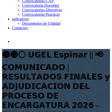
Convocatorias CAP
Convocatoria Docentes
Convocatorias Directivos
Convocatorias Practicas
aplicativos
Documentos de Utilidad
Contactos
🔵🔴⚪️ 𝗨𝗚𝗘𝗟 𝗘𝘀𝗽𝗶𝗻𝗮𝗿 || 📢
𝗖𝗢𝗠𝗨𝗡𝗜𝗖𝗔𝗗𝗢 |
𝗥𝗘𝗦𝗨𝗟𝗧𝗔𝗗𝗢𝗦 𝗙𝗜𝗡𝗔𝗟𝗘𝗦 𝘆
𝗔𝗗𝗝𝗨𝗗𝗜𝗖𝗔𝗖𝗜𝗢𝗡 𝗗𝗘𝗟
𝗣𝗥𝗢𝗖𝗘𝗦𝗢 𝗗𝗘
𝗘𝗡𝗖𝗔𝗥𝗚𝗔𝗧𝗨𝗥𝗔 𝟮𝟬𝟮𝟲 –