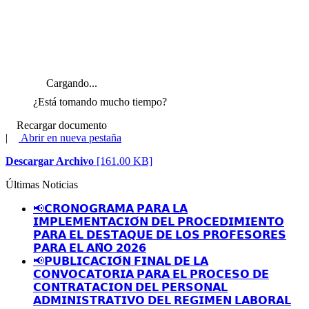
Cargando...
¿Está tomando mucho tiempo?
Recargar documento
|
Abrir en nueva pestaña
Descargar Archivo
[161.00 KB]
Últimas Noticias
📢𝗖𝗥𝗢𝗡𝗢𝗚𝗥𝗔𝗠𝗔 𝗣𝗔𝗥𝗔 𝗟𝗔
𝗜𝗠𝗣𝗟𝗘𝗠𝗘𝗡𝗧𝗔𝗖𝗜𝗢́𝗡 𝗗𝗘𝗟 𝗣𝗥𝗢𝗖𝗘𝗗𝗜𝗠𝗜𝗘𝗡𝗧𝗢
𝗣𝗔𝗥𝗔 𝗘𝗟 𝗗𝗘𝗦𝗧𝗔𝗤𝗨𝗘 𝗗𝗘 𝗟𝗢𝗦 𝗣𝗥𝗢𝗙𝗘𝗦𝗢𝗥𝗘𝗦
𝗣𝗔𝗥𝗔 𝗘𝗟 𝗔𝗡̃𝗢 𝟮𝟬𝟮𝟲
📢𝗣𝗨𝗕𝗟𝗜𝗖𝗔𝗖𝗜𝗢́𝗡 𝗙𝗜𝗡𝗔𝗟 𝗗𝗘 𝗟𝗔
𝗖𝗢𝗡𝗩𝗢𝗖𝗔𝗧𝗢𝗥𝗜𝗔 𝗣𝗔𝗥𝗔 𝗘𝗟 𝗣𝗥𝗢𝗖𝗘𝗦𝗢 𝗗𝗘
𝗖𝗢𝗡𝗧𝗥𝗔𝗧𝗔𝗖𝗜𝗢𝗡 𝗗𝗘𝗟 𝗣𝗘𝗥𝗦𝗢𝗡𝗔𝗟
𝗔𝗗𝗠𝗜𝗡𝗜𝗦𝗧𝗥𝗔𝗧𝗜𝗩𝗢 𝗗𝗘𝗟 𝗥𝗘𝗚𝗜𝗠𝗘𝗡 𝗟𝗔𝗕𝗢𝗥𝗔𝗟