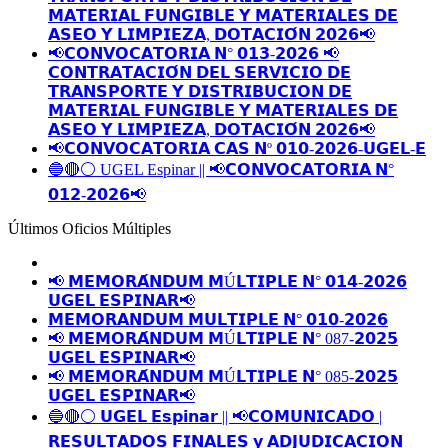
𝗠𝗔𝗧𝗘𝗥𝗜𝗔𝗟 𝗙𝗨𝗡𝗚𝗜𝗕𝗟𝗘 𝗬 𝗠𝗔𝗧𝗘𝗥𝗜𝗔𝗟𝗘𝗦 𝗗𝗘
𝗔𝗦𝗘𝗢 𝗬 𝗟𝗜𝗠𝗣𝗜𝗘𝗭𝗔, 𝗗𝗢𝗧𝗔𝗖𝗜𝗢́𝗡 𝟮𝟬𝟮𝟲📢
📢𝗖𝗢𝗡𝗩𝗢𝗖𝗔𝗧𝗢𝗥𝗜𝗔 𝗡° 𝟬𝟭𝟯-𝟮𝟬𝟮𝟲 📢
𝗖𝗢𝗡𝗧𝗥𝗔𝗧𝗔𝗖𝗜𝗢́𝗡 𝗗𝗘𝗟 𝗦𝗘𝗥𝗩𝗜𝗖𝗜𝗢 𝗗𝗘
𝗧𝗥𝗔𝗡𝗦𝗣𝗢𝗥𝗧𝗘 𝗬 𝗗𝗜𝗦𝗧𝗥𝗜𝗕𝗨𝗖𝗜𝗢𝗡 𝗗𝗘
𝗠𝗔𝗧𝗘𝗥𝗜𝗔𝗟 𝗙𝗨𝗡𝗚𝗜𝗕𝗟𝗘 𝗬 𝗠𝗔𝗧𝗘𝗥𝗜𝗔𝗟𝗘𝗦 𝗗𝗘
𝗔𝗦𝗘𝗢 𝗬 𝗟𝗜𝗠𝗣𝗜𝗘𝗭𝗔, 𝗗𝗢𝗧𝗔𝗖𝗜𝗢́𝗡 𝟮𝟬𝟮𝟲📢
📢𝗖𝗢𝗡𝗩𝗢𝗖𝗔𝗧𝗢𝗥𝗜𝗔 𝗖𝗔𝗦 𝗡º 𝟬𝟭𝟬-𝟮𝟬𝟮𝟲-𝗨𝗚𝗘𝗟-𝗘
🔵🔴⚪️ UGEL Espinar || 📢𝗖𝗢𝗡𝗩𝗢𝗖𝗔𝗧𝗢𝗥𝗜𝗔 𝗡°
𝟬𝟭𝟮-𝟮𝟬𝟮𝟲📢
Últimos Oficios Múltiples
📢 𝗠𝗘𝗠𝗢𝗥𝗔́𝗡𝗗𝗨𝗠 𝗠Ú𝗟𝗧𝗜𝗣𝗟𝗘 𝗡° 𝟬𝟭𝟰-𝟮𝟬𝟮𝟲
𝗨𝗚𝗘𝗟 𝗘𝗦𝗣𝗜𝗡𝗔𝗥📢
𝗠𝗘𝗠𝗢𝗥𝗔𝗡𝗗𝗨𝗠 𝗠𝗨𝗟𝗧𝗜𝗣𝗟𝗘 𝗡° 𝟬𝟭𝟬-𝟮𝟬𝟮𝟲
📢 𝗠𝗘𝗠𝗢𝗥𝗔́𝗡𝗗𝗨𝗠 𝗠Ú𝗟𝗧𝗜𝗣𝗟𝗘 𝗡° 087-𝟮𝟬𝟮𝟱
𝗨𝗚𝗘𝗟 𝗘𝗦𝗣𝗜𝗡𝗔𝗥📢
📢 𝗠𝗘𝗠𝗢𝗥𝗔́𝗡𝗗𝗨𝗠 𝗠Ú𝗟𝗧𝗜𝗣𝗟𝗘 𝗡° 085-𝟮𝟬𝟮𝟱
𝗨𝗚𝗘𝗟 𝗘𝗦𝗣𝗜𝗡𝗔𝗥📢
🔵🔴⚪️ 𝗨𝗚𝗘𝗟 𝗘𝘀𝗽𝗶𝗻𝗮𝗿 || 📢𝗖𝗢𝗠𝗨𝗡𝗜𝗖𝗔𝗗𝗢 |
𝗥𝗘𝗦𝗨𝗟𝗧𝗔𝗗𝗢𝗦 𝗙𝗜𝗡𝗔𝗟𝗘𝗦 𝘆 𝗔𝗗𝗝𝗨𝗗𝗜𝗖𝗔𝗖𝗜𝗢𝗡