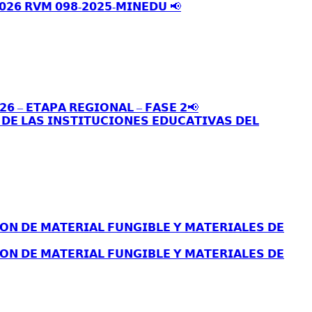
𝟬𝟮𝟲 𝗥𝗩𝗠 𝟬𝟵𝟴-𝟮𝟬𝟮𝟱-𝗠𝗜𝗡𝗘𝗗𝗨 📢
𝟮𝟲 – 𝗘𝗧𝗔𝗣𝗔 𝗥𝗘𝗚𝗜𝗢𝗡𝗔𝗟 – 𝗙𝗔𝗦𝗘 𝟮📢
𝗘 𝗟𝗔𝗦 𝗜𝗡𝗦𝗧𝗜𝗧𝗨𝗖𝗜𝗢𝗡𝗘𝗦 𝗘𝗗𝗨𝗖𝗔𝗧𝗜𝗩𝗔𝗦 𝗗𝗘𝗟
𝗢𝗡 𝗗𝗘 𝗠𝗔𝗧𝗘𝗥𝗜𝗔𝗟 𝗙𝗨𝗡𝗚𝗜𝗕𝗟𝗘 𝗬 𝗠𝗔𝗧𝗘𝗥𝗜𝗔𝗟𝗘𝗦 𝗗𝗘
𝗢𝗡 𝗗𝗘 𝗠𝗔𝗧𝗘𝗥𝗜𝗔𝗟 𝗙𝗨𝗡𝗚𝗜𝗕𝗟𝗘 𝗬 𝗠𝗔𝗧𝗘𝗥𝗜𝗔𝗟𝗘𝗦 𝗗𝗘