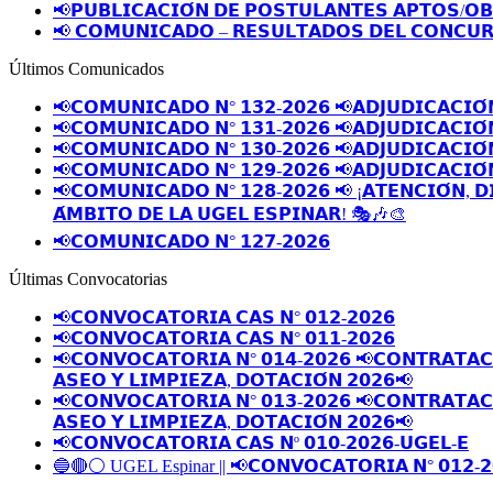
📢𝗣𝗨𝗕𝗟𝗜𝗖𝗔𝗖𝗜𝗢́𝗡 𝗗𝗘 𝗣𝗢𝗦𝗧𝗨𝗟𝗔𝗡𝗧𝗘𝗦 𝗔𝗣𝗧𝗢𝗦/𝗢
📢 𝗖𝗢𝗠𝗨𝗡𝗜𝗖𝗔𝗗𝗢 – 𝗥𝗘𝗦𝗨𝗟𝗧𝗔𝗗𝗢𝗦 𝗗𝗘𝗟 𝗖𝗢𝗡𝗖𝗨𝗥
Últimos Comunicados
📢𝗖𝗢𝗠𝗨𝗡𝗜𝗖𝗔𝗗𝗢 𝗡° 𝟭𝟯𝟮-𝟮𝟬𝟮𝟲 📢𝗔𝗗𝗝𝗨𝗗𝗜𝗖𝗔𝗖𝗜𝗢́
📢𝗖𝗢𝗠𝗨𝗡𝗜𝗖𝗔𝗗𝗢 𝗡° 𝟭𝟯𝟭-𝟮𝟬𝟮𝟲 📢𝗔𝗗𝗝𝗨𝗗𝗜𝗖𝗔𝗖𝗜𝗢́
📢𝗖𝗢𝗠𝗨𝗡𝗜𝗖𝗔𝗗𝗢 𝗡° 𝟭𝟯𝟬-𝟮𝟬𝟮𝟲 📢𝗔𝗗𝗝𝗨𝗗𝗜𝗖𝗔𝗖𝗜𝗢́
📢𝗖𝗢𝗠𝗨𝗡𝗜𝗖𝗔𝗗𝗢 𝗡° 𝟭𝟮𝟵-𝟮𝟬𝟮𝟲 📢𝗔𝗗𝗝𝗨𝗗𝗜𝗖𝗔𝗖𝗜𝗢́
📢𝗖𝗢𝗠𝗨𝗡𝗜𝗖𝗔𝗗𝗢 𝗡° 𝟭𝟮𝟴-𝟮𝟬𝟮𝟲 📢 ¡𝗔𝗧𝗘𝗡𝗖𝗜𝗢́𝗡, 𝗗
𝗔́𝗠𝗕𝗜𝗧𝗢 𝗗𝗘 𝗟𝗔 𝗨𝗚𝗘𝗟 𝗘𝗦𝗣𝗜𝗡𝗔𝗥! 🎭🎶🎨
📢𝗖𝗢𝗠𝗨𝗡𝗜𝗖𝗔𝗗𝗢 𝗡° 𝟭𝟮𝟳-𝟮𝟬𝟮𝟲
Últimas Convocatorias
📢𝗖𝗢𝗡𝗩𝗢𝗖𝗔𝗧𝗢𝗥𝗜𝗔 𝗖𝗔𝗦 𝗡° 𝟬𝟭𝟮-𝟮𝟬𝟮𝟲
📢𝗖𝗢𝗡𝗩𝗢𝗖𝗔𝗧𝗢𝗥𝗜𝗔 𝗖𝗔𝗦 𝗡° 𝟬𝟭𝟭-𝟮𝟬𝟮𝟲
📢𝗖𝗢𝗡𝗩𝗢𝗖𝗔𝗧𝗢𝗥𝗜𝗔 𝗡° 𝟬𝟭𝟰-𝟮𝟬𝟮𝟲 📢𝗖𝗢𝗡𝗧𝗥𝗔𝗧𝗔𝗖𝗜
𝗔𝗦𝗘𝗢 𝗬 𝗟𝗜𝗠𝗣𝗜𝗘𝗭𝗔, 𝗗𝗢𝗧𝗔𝗖𝗜𝗢́𝗡 𝟮𝟬𝟮𝟲📢
📢𝗖𝗢𝗡𝗩𝗢𝗖𝗔𝗧𝗢𝗥𝗜𝗔 𝗡° 𝟬𝟭𝟯-𝟮𝟬𝟮𝟲 📢𝗖𝗢𝗡𝗧𝗥𝗔𝗧𝗔𝗖𝗜
𝗔𝗦𝗘𝗢 𝗬 𝗟𝗜𝗠𝗣𝗜𝗘𝗭𝗔, 𝗗𝗢𝗧𝗔𝗖𝗜𝗢́𝗡 𝟮𝟬𝟮𝟲📢
📢𝗖𝗢𝗡𝗩𝗢𝗖𝗔𝗧𝗢𝗥𝗜𝗔 𝗖𝗔𝗦 𝗡º 𝟬𝟭𝟬-𝟮𝟬𝟮𝟲-𝗨𝗚𝗘𝗟-𝗘
🔵🔴⚪️ UGEL Espinar || 📢𝗖𝗢𝗡𝗩𝗢𝗖𝗔𝗧𝗢𝗥𝗜𝗔 𝗡° 𝟬𝟭𝟮-𝟮