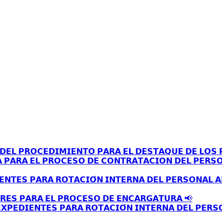
𝗘𝗟 𝗣𝗥𝗢𝗖𝗘𝗗𝗜𝗠𝗜𝗘𝗡𝗧𝗢 𝗣𝗔𝗥𝗔 𝗘𝗟 𝗗𝗘𝗦𝗧𝗔𝗤𝗨𝗘 𝗗𝗘 𝗟𝗢𝗦 𝗣
𝗔 𝗣𝗔𝗥𝗔 𝗘𝗟 𝗣𝗥𝗢𝗖𝗘𝗦𝗢 𝗗𝗘 𝗖𝗢𝗡𝗧𝗥𝗔𝗧𝗔𝗖𝗜𝗢𝗡 𝗗𝗘𝗟 𝗣𝗘𝗥𝗦
𝗘𝗡𝗧𝗘𝗦 𝗣𝗔𝗥𝗔 𝗥𝗢𝗧𝗔𝗖𝗜𝗢́𝗡 𝗜𝗡𝗧𝗘𝗥𝗡𝗔 𝗗𝗘𝗟 𝗣𝗘𝗥𝗦𝗢𝗡𝗔𝗟 
𝗥𝗘𝗦 𝗣𝗔𝗥𝗔 𝗘𝗟 𝗣𝗥𝗢𝗖𝗘𝗦𝗢 𝗗𝗘 𝗘𝗡𝗖𝗔𝗥𝗚𝗔𝗧𝗨𝗥𝗔 📢
𝗫𝗣𝗘𝗗𝗜𝗘𝗡𝗧𝗘𝗦 𝗣𝗔𝗥𝗔 𝗥𝗢𝗧𝗔𝗖𝗜𝗢́𝗡 𝗜𝗡𝗧𝗘𝗥𝗡𝗔 𝗗𝗘𝗟 𝗣𝗘𝗥𝗦