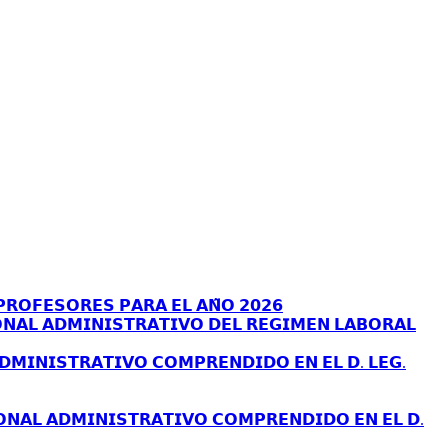
𝗥𝗢𝗙𝗘𝗦𝗢𝗥𝗘𝗦 𝗣𝗔𝗥𝗔 𝗘𝗟 𝗔𝗡̃𝗢 𝟮𝟬𝟮𝟲
𝗡𝗔𝗟 𝗔𝗗𝗠𝗜𝗡𝗜𝗦𝗧𝗥𝗔𝗧𝗜𝗩𝗢 𝗗𝗘𝗟 𝗥𝗘𝗚𝗜𝗠𝗘𝗡 𝗟𝗔𝗕𝗢𝗥𝗔𝗟
𝗗𝗠𝗜𝗡𝗜𝗦𝗧𝗥𝗔𝗧𝗜𝗩𝗢 𝗖𝗢𝗠𝗣𝗥𝗘𝗡𝗗𝗜𝗗𝗢 𝗘𝗡 𝗘𝗟 𝗗. 𝗟𝗘𝗚.
𝗢𝗡𝗔𝗟 𝗔𝗗𝗠𝗜𝗡𝗜𝗦𝗧𝗥𝗔𝗧𝗜𝗩𝗢 𝗖𝗢𝗠𝗣𝗥𝗘𝗡𝗗𝗜𝗗𝗢 𝗘𝗡 𝗘𝗟 𝗗.