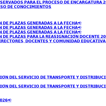
𝗦𝗘𝗥𝗩𝗔𝗗𝗢𝗦 𝗣𝗔𝗥𝗔 𝗘𝗟 𝗣𝗥𝗢𝗖𝗘𝗦𝗢 𝗗𝗘 𝗘𝗡𝗖𝗔𝗥𝗚𝗔𝗧𝗨𝗥𝗔 𝟮
𝗦𝗢 𝗗𝗘 𝗖𝗢𝗡𝗢𝗖𝗜𝗠𝗜𝗘𝗡𝗧𝗢𝗦
𝗡 𝗗𝗘 𝗣𝗟𝗔𝗭𝗔𝗦 𝗚𝗘𝗡𝗘𝗥𝗔𝗗𝗔𝗦 𝗔 𝗟𝗔 𝗙𝗘𝗖𝗛𝗔📢
𝗡 𝗗𝗘 𝗣𝗟𝗔𝗭𝗔𝗦 𝗚𝗘𝗡𝗘𝗥𝗔𝗗𝗔𝗦 𝗔 𝗟𝗔 𝗙𝗘𝗖𝗛𝗔📢
𝗡 𝗗𝗘 𝗣𝗟𝗔𝗭𝗔𝗦 𝗚𝗘𝗡𝗘𝗥𝗔𝗗𝗔𝗦 𝗔 𝗟𝗔 𝗙𝗘𝗖𝗛𝗔📢
 𝗗𝗘 𝗣𝗟𝗔𝗭𝗔𝗦 𝗣𝗔𝗥𝗔 𝗟𝗔 𝗥𝗘𝗔𝗦𝗜𝗚𝗡𝗔𝗖𝗜𝗢́𝗡 𝗗𝗢𝗖𝗘𝗡𝗧𝗘 𝟮𝟬
𝗥𝗘𝗖𝗧𝗢𝗥𝗘𝗦, 𝗗𝗢𝗖𝗘𝗡𝗧𝗘𝗦 𝗬 𝗖𝗢𝗠𝗨𝗡𝗜𝗗𝗔𝗗 𝗘𝗗𝗨𝗖𝗔𝗧𝗜𝗩𝗔 
́𝗡 𝗗𝗘𝗟 𝗦𝗘𝗥𝗩𝗜𝗖𝗜𝗢 𝗗𝗘 𝗧𝗥𝗔𝗡𝗦𝗣𝗢𝗥𝗧𝗘 𝗬 𝗗𝗜𝗦𝗧𝗥𝗜𝗕𝗨𝗖𝗜
́𝗡 𝗗𝗘𝗟 𝗦𝗘𝗥𝗩𝗜𝗖𝗜𝗢 𝗗𝗘 𝗧𝗥𝗔𝗡𝗦𝗣𝗢𝗥𝗧𝗘 𝗬 𝗗𝗜𝗦𝗧𝗥𝗜𝗕𝗨𝗖𝗜
𝟬𝟮𝟲📢