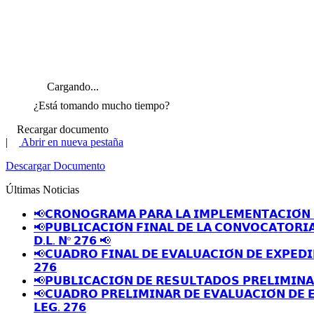
Cargando...
¿Está tomando mucho tiempo?
Recargar documento
|
Abrir en nueva pestaña
Descargar Documento
Últimas Noticias
📢𝗖𝗥𝗢𝗡𝗢𝗚𝗥𝗔𝗠𝗔 𝗣𝗔𝗥𝗔 𝗟𝗔 𝗜𝗠𝗣𝗟𝗘𝗠𝗘𝗡𝗧𝗔𝗖𝗜𝗢́𝗡 
📢𝗣𝗨𝗕𝗟𝗜𝗖𝗔𝗖𝗜𝗢́𝗡 𝗙𝗜𝗡𝗔𝗟 𝗗𝗘 𝗟𝗔 𝗖𝗢𝗡𝗩𝗢𝗖𝗔𝗧𝗢𝗥𝗜
𝗗.𝗟. 𝗡º 𝟮𝟳𝟲 📢
📢𝗖𝗨𝗔𝗗𝗥𝗢 𝗙𝗜𝗡𝗔𝗟 𝗗𝗘 𝗘𝗩𝗔𝗟𝗨𝗔𝗖𝗜𝗢́𝗡 𝗗𝗘 𝗘𝗫𝗣𝗘𝗗𝗜
𝟮𝟳𝟲
📢𝗣𝗨𝗕𝗟𝗜𝗖𝗔𝗖𝗜𝗢́𝗡 𝗗𝗘 𝗥𝗘𝗦𝗨𝗟𝗧𝗔𝗗𝗢𝗦 𝗣𝗥𝗘𝗟𝗜𝗠𝗜𝗡
📢𝗖𝗨𝗔𝗗𝗥𝗢 𝗣𝗥𝗘𝗟𝗜𝗠𝗜𝗡𝗔𝗥 𝗗𝗘 𝗘𝗩𝗔𝗟𝗨𝗔𝗖𝗜𝗢́𝗡 𝗗𝗘 
𝗟𝗘𝗚. 𝟮𝟳𝟲