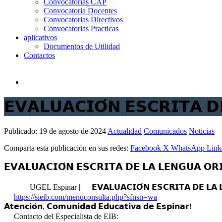
Convocatorias CAP
Convocatoria Docentes
Convocatorias Directivos
Convocatorias Practicas
aplicativos
Documentos de Utilidad
Contactos
𝗘𝗩𝗔𝗟𝗨𝗔𝗖𝗜𝗢́𝗡 𝗘𝗦𝗖𝗥𝗜𝗧𝗔 
Publicado:
19 de agosto de 2024
Actualidad
Comunicados
Noticias
Comparta esta publicación en sus redes:
Facebook
X
WhatsApp
Link
𝗘𝗩𝗔𝗟𝗨𝗔𝗖𝗜𝗢́𝗡 𝗘𝗦𝗖𝗥𝗜𝗧𝗔 𝗗𝗘 𝗟𝗔 𝗟𝗘𝗡𝗚𝗨𝗔 𝗢𝗥
UGEL Espinar ||
𝗘𝗩𝗔𝗟𝗨𝗔𝗖𝗜𝗢́𝗡 𝗘𝗦𝗖𝗥𝗜𝗧𝗔 𝗗𝗘 𝗟𝗔
https://sieib.com/menuconsulta.php?sfnsn=wa
𝗔𝘁𝗲𝗻𝗰𝗶𝗼́𝗻, 𝗖𝗼𝗺𝘂𝗻𝗶𝗱𝗮𝗱 𝗘𝗱𝘂𝗰𝗮𝘁𝗶𝘃𝗮 𝗱𝗲 𝗘𝘀𝗽𝗶𝗻𝗮𝗿!
Contacto del Especialista de EIB: