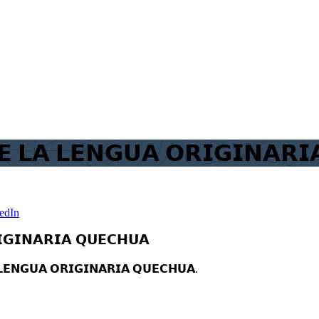
𝗘 𝗟𝗔 𝗟𝗘𝗡𝗚𝗨𝗔 𝗢𝗥𝗜𝗚𝗜𝗡𝗔𝗥
edIn
𝗜𝗚𝗜𝗡𝗔𝗥𝗜𝗔 𝗤𝗨𝗘𝗖𝗛𝗨𝗔
 𝗟𝗘𝗡𝗚𝗨𝗔 𝗢𝗥𝗜𝗚𝗜𝗡𝗔𝗥𝗜𝗔 𝗤𝗨𝗘𝗖𝗛𝗨𝗔.