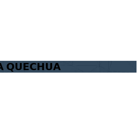
𝗔 𝗤𝗨𝗘𝗖𝗛𝗨𝗔