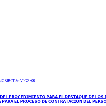
zlGZlB0Ti8reVJGZz09
𝗘𝗟 𝗣𝗥𝗢𝗖𝗘𝗗𝗜𝗠𝗜𝗘𝗡𝗧𝗢 𝗣𝗔𝗥𝗔 𝗘𝗟 𝗗𝗘𝗦𝗧𝗔𝗤𝗨𝗘 𝗗𝗘 𝗟𝗢𝗦 𝗣
𝗔 𝗣𝗔𝗥𝗔 𝗘𝗟 𝗣𝗥𝗢𝗖𝗘𝗦𝗢 𝗗𝗘 𝗖𝗢𝗡𝗧𝗥𝗔𝗧𝗔𝗖𝗜𝗢𝗡 𝗗𝗘𝗟 𝗣𝗘𝗥𝗦