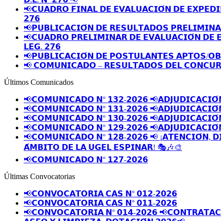
📢𝗖𝗨𝗔𝗗𝗥𝗢 𝗙𝗜𝗡𝗔𝗟 𝗗𝗘 𝗘𝗩𝗔𝗟𝗨𝗔𝗖𝗜𝗢́𝗡 𝗗𝗘 𝗘𝗫𝗣𝗘𝗗𝗜
𝟮𝟳𝟲
📢𝗣𝗨𝗕𝗟𝗜𝗖𝗔𝗖𝗜𝗢́𝗡 𝗗𝗘 𝗥𝗘𝗦𝗨𝗟𝗧𝗔𝗗𝗢𝗦 𝗣𝗥𝗘𝗟𝗜𝗠𝗜𝗡
📢𝗖𝗨𝗔𝗗𝗥𝗢 𝗣𝗥𝗘𝗟𝗜𝗠𝗜𝗡𝗔𝗥 𝗗𝗘 𝗘𝗩𝗔𝗟𝗨𝗔𝗖𝗜𝗢́𝗡 𝗗𝗘 
𝗟𝗘𝗚. 𝟮𝟳𝟲
📢𝗣𝗨𝗕𝗟𝗜𝗖𝗔𝗖𝗜𝗢́𝗡 𝗗𝗘 𝗣𝗢𝗦𝗧𝗨𝗟𝗔𝗡𝗧𝗘𝗦 𝗔𝗣𝗧𝗢𝗦/𝗢
📢 𝗖𝗢𝗠𝗨𝗡𝗜𝗖𝗔𝗗𝗢 – 𝗥𝗘𝗦𝗨𝗟𝗧𝗔𝗗𝗢𝗦 𝗗𝗘𝗟 𝗖𝗢𝗡𝗖𝗨𝗥
Últimos Comunicados
📢𝗖𝗢𝗠𝗨𝗡𝗜𝗖𝗔𝗗𝗢 𝗡° 𝟭𝟯𝟮-𝟮𝟬𝟮𝟲 📢𝗔𝗗𝗝𝗨𝗗𝗜𝗖𝗔𝗖𝗜𝗢́
📢𝗖𝗢𝗠𝗨𝗡𝗜𝗖𝗔𝗗𝗢 𝗡° 𝟭𝟯𝟭-𝟮𝟬𝟮𝟲 📢𝗔𝗗𝗝𝗨𝗗𝗜𝗖𝗔𝗖𝗜𝗢́
📢𝗖𝗢𝗠𝗨𝗡𝗜𝗖𝗔𝗗𝗢 𝗡° 𝟭𝟯𝟬-𝟮𝟬𝟮𝟲 📢𝗔𝗗𝗝𝗨𝗗𝗜𝗖𝗔𝗖𝗜𝗢́
📢𝗖𝗢𝗠𝗨𝗡𝗜𝗖𝗔𝗗𝗢 𝗡° 𝟭𝟮𝟵-𝟮𝟬𝟮𝟲 📢𝗔𝗗𝗝𝗨𝗗𝗜𝗖𝗔𝗖𝗜𝗢́
📢𝗖𝗢𝗠𝗨𝗡𝗜𝗖𝗔𝗗𝗢 𝗡° 𝟭𝟮𝟴-𝟮𝟬𝟮𝟲 📢 ¡𝗔𝗧𝗘𝗡𝗖𝗜𝗢́𝗡, 𝗗
𝗔́𝗠𝗕𝗜𝗧𝗢 𝗗𝗘 𝗟𝗔 𝗨𝗚𝗘𝗟 𝗘𝗦𝗣𝗜𝗡𝗔𝗥! 🎭🎶🎨
📢𝗖𝗢𝗠𝗨𝗡𝗜𝗖𝗔𝗗𝗢 𝗡° 𝟭𝟮𝟳-𝟮𝟬𝟮𝟲
Últimas Convocatorias
📢𝗖𝗢𝗡𝗩𝗢𝗖𝗔𝗧𝗢𝗥𝗜𝗔 𝗖𝗔𝗦 𝗡° 𝟬𝟭𝟮-𝟮𝟬𝟮𝟲
📢𝗖𝗢𝗡𝗩𝗢𝗖𝗔𝗧𝗢𝗥𝗜𝗔 𝗖𝗔𝗦 𝗡° 𝟬𝟭𝟭-𝟮𝟬𝟮𝟲
📢𝗖𝗢𝗡𝗩𝗢𝗖𝗔𝗧𝗢𝗥𝗜𝗔 𝗡° 𝟬𝟭𝟰-𝟮𝟬𝟮𝟲 📢𝗖𝗢𝗡𝗧𝗥𝗔𝗧𝗔𝗖𝗜