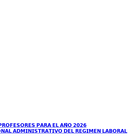
𝗥𝗢𝗙𝗘𝗦𝗢𝗥𝗘𝗦 𝗣𝗔𝗥𝗔 𝗘𝗟 𝗔𝗡̃𝗢 𝟮𝟬𝟮𝟲
𝗡𝗔𝗟 𝗔𝗗𝗠𝗜𝗡𝗜𝗦𝗧𝗥𝗔𝗧𝗜𝗩𝗢 𝗗𝗘𝗟 𝗥𝗘𝗚𝗜𝗠𝗘𝗡 𝗟𝗔𝗕𝗢𝗥𝗔𝗟