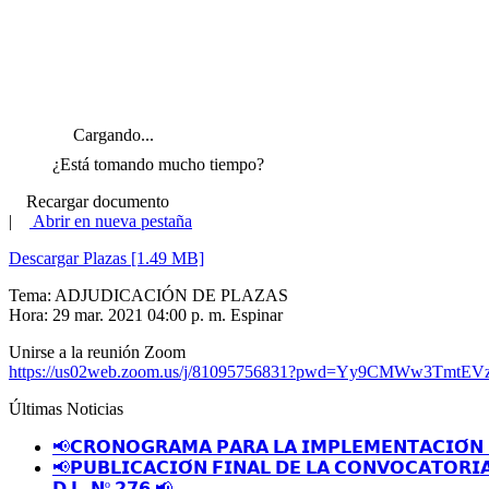
Cargando...
¿Está tomando mucho tiempo?
Recargar documento
|
Abrir en nueva pestaña
Descargar Plazas [1.49 MB]
Tema: ADJUDICACIÓN DE PLAZAS
Hora: 29 mar. 2021 04:00 p. m. Espinar
Unirse a la reunión Zoom
https://us02web.zoom.us/j/81095756831?pwd=Yy9CMWw3TmtEV
Últimas Noticias
📢𝗖𝗥𝗢𝗡𝗢𝗚𝗥𝗔𝗠𝗔 𝗣𝗔𝗥𝗔 𝗟𝗔 𝗜𝗠𝗣𝗟𝗘𝗠𝗘𝗡𝗧𝗔𝗖𝗜𝗢́𝗡 
📢𝗣𝗨𝗕𝗟𝗜𝗖𝗔𝗖𝗜𝗢́𝗡 𝗙𝗜𝗡𝗔𝗟 𝗗𝗘 𝗟𝗔 𝗖𝗢𝗡𝗩𝗢𝗖𝗔𝗧𝗢𝗥𝗜
𝗗.𝗟. 𝗡º 𝟮𝟳𝟲 📢