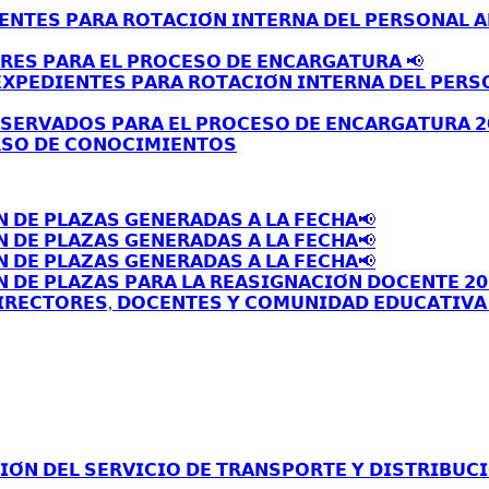
𝗘𝗡𝗧𝗘𝗦 𝗣𝗔𝗥𝗔 𝗥𝗢𝗧𝗔𝗖𝗜𝗢́𝗡 𝗜𝗡𝗧𝗘𝗥𝗡𝗔 𝗗𝗘𝗟 𝗣𝗘𝗥𝗦𝗢𝗡𝗔𝗟 
𝗥𝗘𝗦 𝗣𝗔𝗥𝗔 𝗘𝗟 𝗣𝗥𝗢𝗖𝗘𝗦𝗢 𝗗𝗘 𝗘𝗡𝗖𝗔𝗥𝗚𝗔𝗧𝗨𝗥𝗔 📢
𝗫𝗣𝗘𝗗𝗜𝗘𝗡𝗧𝗘𝗦 𝗣𝗔𝗥𝗔 𝗥𝗢𝗧𝗔𝗖𝗜𝗢́𝗡 𝗜𝗡𝗧𝗘𝗥𝗡𝗔 𝗗𝗘𝗟 𝗣𝗘𝗥𝗦
𝗦𝗘𝗥𝗩𝗔𝗗𝗢𝗦 𝗣𝗔𝗥𝗔 𝗘𝗟 𝗣𝗥𝗢𝗖𝗘𝗦𝗢 𝗗𝗘 𝗘𝗡𝗖𝗔𝗥𝗚𝗔𝗧𝗨𝗥𝗔 𝟮
𝗦𝗢 𝗗𝗘 𝗖𝗢𝗡𝗢𝗖𝗜𝗠𝗜𝗘𝗡𝗧𝗢𝗦
𝗡 𝗗𝗘 𝗣𝗟𝗔𝗭𝗔𝗦 𝗚𝗘𝗡𝗘𝗥𝗔𝗗𝗔𝗦 𝗔 𝗟𝗔 𝗙𝗘𝗖𝗛𝗔📢
𝗡 𝗗𝗘 𝗣𝗟𝗔𝗭𝗔𝗦 𝗚𝗘𝗡𝗘𝗥𝗔𝗗𝗔𝗦 𝗔 𝗟𝗔 𝗙𝗘𝗖𝗛𝗔📢
𝗡 𝗗𝗘 𝗣𝗟𝗔𝗭𝗔𝗦 𝗚𝗘𝗡𝗘𝗥𝗔𝗗𝗔𝗦 𝗔 𝗟𝗔 𝗙𝗘𝗖𝗛𝗔📢
 𝗗𝗘 𝗣𝗟𝗔𝗭𝗔𝗦 𝗣𝗔𝗥𝗔 𝗟𝗔 𝗥𝗘𝗔𝗦𝗜𝗚𝗡𝗔𝗖𝗜𝗢́𝗡 𝗗𝗢𝗖𝗘𝗡𝗧𝗘 𝟮𝟬
𝗥𝗘𝗖𝗧𝗢𝗥𝗘𝗦, 𝗗𝗢𝗖𝗘𝗡𝗧𝗘𝗦 𝗬 𝗖𝗢𝗠𝗨𝗡𝗜𝗗𝗔𝗗 𝗘𝗗𝗨𝗖𝗔𝗧𝗜𝗩𝗔 
́𝗡 𝗗𝗘𝗟 𝗦𝗘𝗥𝗩𝗜𝗖𝗜𝗢 𝗗𝗘 𝗧𝗥𝗔𝗡𝗦𝗣𝗢𝗥𝗧𝗘 𝗬 𝗗𝗜𝗦𝗧𝗥𝗜𝗕𝗨𝗖𝗜