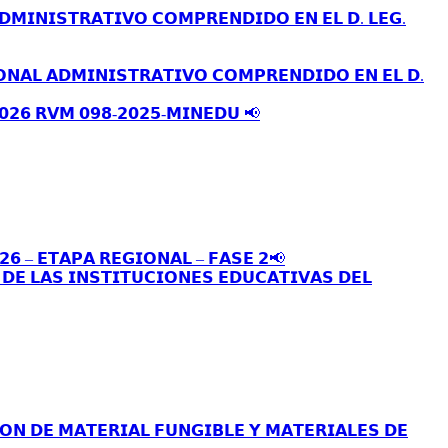
𝗗𝗠𝗜𝗡𝗜𝗦𝗧𝗥𝗔𝗧𝗜𝗩𝗢 𝗖𝗢𝗠𝗣𝗥𝗘𝗡𝗗𝗜𝗗𝗢 𝗘𝗡 𝗘𝗟 𝗗. 𝗟𝗘𝗚.
𝗢𝗡𝗔𝗟 𝗔𝗗𝗠𝗜𝗡𝗜𝗦𝗧𝗥𝗔𝗧𝗜𝗩𝗢 𝗖𝗢𝗠𝗣𝗥𝗘𝗡𝗗𝗜𝗗𝗢 𝗘𝗡 𝗘𝗟 𝗗.
𝟬𝟮𝟲 𝗥𝗩𝗠 𝟬𝟵𝟴-𝟮𝟬𝟮𝟱-𝗠𝗜𝗡𝗘𝗗𝗨 📢
𝟮𝟲 – 𝗘𝗧𝗔𝗣𝗔 𝗥𝗘𝗚𝗜𝗢𝗡𝗔𝗟 – 𝗙𝗔𝗦𝗘 𝟮📢
𝗘 𝗟𝗔𝗦 𝗜𝗡𝗦𝗧𝗜𝗧𝗨𝗖𝗜𝗢𝗡𝗘𝗦 𝗘𝗗𝗨𝗖𝗔𝗧𝗜𝗩𝗔𝗦 𝗗𝗘𝗟
𝗢𝗡 𝗗𝗘 𝗠𝗔𝗧𝗘𝗥𝗜𝗔𝗟 𝗙𝗨𝗡𝗚𝗜𝗕𝗟𝗘 𝗬 𝗠𝗔𝗧𝗘𝗥𝗜𝗔𝗟𝗘𝗦 𝗗𝗘