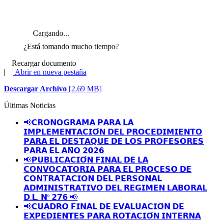
Cargando...
¿Está tomando mucho tiempo?
Recargar documento
|
Abrir en nueva pestaña
Descargar Archivo
[2.69 MB]
Últimas Noticias
📢𝗖𝗥𝗢𝗡𝗢𝗚𝗥𝗔𝗠𝗔 𝗣𝗔𝗥𝗔 𝗟𝗔
𝗜𝗠𝗣𝗟𝗘𝗠𝗘𝗡𝗧𝗔𝗖𝗜𝗢́𝗡 𝗗𝗘𝗟 𝗣𝗥𝗢𝗖𝗘𝗗𝗜𝗠𝗜𝗘𝗡𝗧𝗢
𝗣𝗔𝗥𝗔 𝗘𝗟 𝗗𝗘𝗦𝗧𝗔𝗤𝗨𝗘 𝗗𝗘 𝗟𝗢𝗦 𝗣𝗥𝗢𝗙𝗘𝗦𝗢𝗥𝗘𝗦
𝗣𝗔𝗥𝗔 𝗘𝗟 𝗔𝗡̃𝗢 𝟮𝟬𝟮𝟲
📢𝗣𝗨𝗕𝗟𝗜𝗖𝗔𝗖𝗜𝗢́𝗡 𝗙𝗜𝗡𝗔𝗟 𝗗𝗘 𝗟𝗔
𝗖𝗢𝗡𝗩𝗢𝗖𝗔𝗧𝗢𝗥𝗜𝗔 𝗣𝗔𝗥𝗔 𝗘𝗟 𝗣𝗥𝗢𝗖𝗘𝗦𝗢 𝗗𝗘
𝗖𝗢𝗡𝗧𝗥𝗔𝗧𝗔𝗖𝗜𝗢𝗡 𝗗𝗘𝗟 𝗣𝗘𝗥𝗦𝗢𝗡𝗔𝗟
𝗔𝗗𝗠𝗜𝗡𝗜𝗦𝗧𝗥𝗔𝗧𝗜𝗩𝗢 𝗗𝗘𝗟 𝗥𝗘𝗚𝗜𝗠𝗘𝗡 𝗟𝗔𝗕𝗢𝗥𝗔𝗟
𝗗.𝗟. 𝗡º 𝟮𝟳𝟲 📢
📢𝗖𝗨𝗔𝗗𝗥𝗢 𝗙𝗜𝗡𝗔𝗟 𝗗𝗘 𝗘𝗩𝗔𝗟𝗨𝗔𝗖𝗜𝗢́𝗡 𝗗𝗘
𝗘𝗫𝗣𝗘𝗗𝗜𝗘𝗡𝗧𝗘𝗦 𝗣𝗔𝗥𝗔 𝗥𝗢𝗧𝗔𝗖𝗜𝗢́𝗡 𝗜𝗡𝗧𝗘𝗥𝗡𝗔