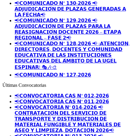
📢𝗖𝗢𝗠𝗨𝗡𝗜𝗖𝗔𝗗𝗢 𝗡° 𝟭𝟯𝟬-𝟮𝟬𝟮𝟲 📢
𝗔𝗗𝗝𝗨𝗗𝗜𝗖𝗔𝗖𝗜𝗢́𝗡 𝗗𝗘 𝗣𝗟𝗔𝗭𝗔𝗦 𝗚𝗘𝗡𝗘𝗥𝗔𝗗𝗔𝗦 𝗔
𝗟𝗔 𝗙𝗘𝗖𝗛𝗔📢
📢𝗖𝗢𝗠𝗨𝗡𝗜𝗖𝗔𝗗𝗢 𝗡° 𝟭𝟮𝟵-𝟮𝟬𝟮𝟲 📢
𝗔𝗗𝗝𝗨𝗗𝗜𝗖𝗔𝗖𝗜𝗢́𝗡 𝗗𝗘 𝗣𝗟𝗔𝗭𝗔𝗦 𝗣𝗔𝗥𝗔 𝗟𝗔
𝗥𝗘𝗔𝗦𝗜𝗚𝗡𝗔𝗖𝗜𝗢́𝗡 𝗗𝗢𝗖𝗘𝗡𝗧𝗘 𝟮𝟬𝟮𝟲 – 𝗘𝗧𝗔𝗣𝗔
𝗥𝗘𝗚𝗜𝗢𝗡𝗔𝗟 – 𝗙𝗔𝗦𝗘 𝟮📢
📢𝗖𝗢𝗠𝗨𝗡𝗜𝗖𝗔𝗗𝗢 𝗡° 𝟭𝟮𝟴-𝟮𝟬𝟮𝟲 📢 ¡𝗔𝗧𝗘𝗡𝗖𝗜𝗢́𝗡,
𝗗𝗜𝗥𝗘𝗖𝗧𝗢𝗥𝗘𝗦, 𝗗𝗢𝗖𝗘𝗡𝗧𝗘𝗦 𝗬 𝗖𝗢𝗠𝗨𝗡𝗜𝗗𝗔𝗗
𝗘𝗗𝗨𝗖𝗔𝗧𝗜𝗩𝗔 𝗗𝗘 𝗟𝗔𝗦 𝗜𝗡𝗦𝗧𝗜𝗧𝗨𝗖𝗜𝗢𝗡𝗘𝗦
𝗘𝗗𝗨𝗖𝗔𝗧𝗜𝗩𝗔𝗦 𝗗𝗘𝗟 𝗔́𝗠𝗕𝗜𝗧𝗢 𝗗𝗘 𝗟𝗔 𝗨𝗚𝗘𝗟
𝗘𝗦𝗣𝗜𝗡𝗔𝗥! 🎭🎶🎨
📢𝗖𝗢𝗠𝗨𝗡𝗜𝗖𝗔𝗗𝗢 𝗡° 𝟭𝟮𝟳-𝟮𝟬𝟮𝟲
Últimas Convocatorias
📢𝗖𝗢𝗡𝗩𝗢𝗖𝗔𝗧𝗢𝗥𝗜𝗔 𝗖𝗔𝗦 𝗡° 𝟬𝟭𝟮-𝟮𝟬𝟮𝟲
📢𝗖𝗢𝗡𝗩𝗢𝗖𝗔𝗧𝗢𝗥𝗜𝗔 𝗖𝗔𝗦 𝗡° 𝟬𝟭𝟭-𝟮𝟬𝟮𝟲
📢𝗖𝗢𝗡𝗩𝗢𝗖𝗔𝗧𝗢𝗥𝗜𝗔 𝗡° 𝟬𝟭𝟰-𝟮𝟬𝟮𝟲 📢
𝗖𝗢𝗡𝗧𝗥𝗔𝗧𝗔𝗖𝗜𝗢́𝗡 𝗗𝗘𝗟 𝗦𝗘𝗥𝗩𝗜𝗖𝗜𝗢 𝗗𝗘
𝗧𝗥𝗔𝗡𝗦𝗣𝗢𝗥𝗧𝗘 𝗬 𝗗𝗜𝗦𝗧𝗥𝗜𝗕𝗨𝗖𝗜𝗢𝗡 𝗗𝗘
𝗠𝗔𝗧𝗘𝗥𝗜𝗔𝗟 𝗙𝗨𝗡𝗚𝗜𝗕𝗟𝗘 𝗬 𝗠𝗔𝗧𝗘𝗥𝗜𝗔𝗟𝗘𝗦 𝗗𝗘
𝗔𝗦𝗘𝗢 𝗬 𝗟𝗜𝗠𝗣𝗜𝗘𝗭𝗔, 𝗗𝗢𝗧𝗔𝗖𝗜𝗢́𝗡 𝟮𝟬𝟮𝟲📢