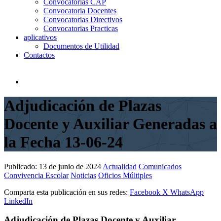
Convocatorias CAP
Convocatoria Docentes
Convocatorias Directivos
Convocatorias Practicas
aplicativos
Documentos de Utilidad
Contactos
Adjudicación de Plazas
Docente y Auxiliar Generadas a
la Fecha 13-06-24
Publicado:
13 de junio de 2024
Actualidad
Comunicados
Convivencia Escolar
Noticias
Oficios Múltiples
Comparta esta publicación en sus redes:
Facebook
X
WhatsApp
LinkedIn
Adjudicación de Plazas Docente y Auxiliar