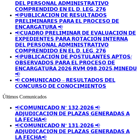
𝗗𝗘𝗟 𝗣𝗘𝗥𝗦𝗢𝗡𝗔𝗟 𝗔𝗗𝗠𝗜𝗡𝗜𝗦𝗧𝗥𝗔𝗧𝗜𝗩𝗢
𝗖𝗢𝗠𝗣𝗥𝗘𝗡𝗗𝗜𝗗𝗢 𝗘𝗡 𝗘𝗟 𝗗. 𝗟𝗘𝗚. 𝟮𝟳𝟲
📢𝗣𝗨𝗕𝗟𝗜𝗖𝗔𝗖𝗜𝗢́𝗡 𝗗𝗘 𝗥𝗘𝗦𝗨𝗟𝗧𝗔𝗗𝗢𝗦
𝗣𝗥𝗘𝗟𝗜𝗠𝗜𝗡𝗔𝗥𝗘𝗦 𝗣𝗔𝗥𝗔 𝗘𝗟 𝗣𝗥𝗢𝗖𝗘𝗦𝗢 𝗗𝗘
𝗘𝗡𝗖𝗔𝗥𝗚𝗔𝗧𝗨𝗥𝗔 📢
📢𝗖𝗨𝗔𝗗𝗥𝗢 𝗣𝗥𝗘𝗟𝗜𝗠𝗜𝗡𝗔𝗥 𝗗𝗘 𝗘𝗩𝗔𝗟𝗨𝗔𝗖𝗜𝗢́𝗡 𝗗𝗘
𝗘𝗫𝗣𝗘𝗗𝗜𝗘𝗡𝗧𝗘𝗦 𝗣𝗔𝗥𝗔 𝗥𝗢𝗧𝗔𝗖𝗜𝗢́𝗡 𝗜𝗡𝗧𝗘𝗥𝗡𝗔
𝗗𝗘𝗟 𝗣𝗘𝗥𝗦𝗢𝗡𝗔𝗟 𝗔𝗗𝗠𝗜𝗡𝗜𝗦𝗧𝗥𝗔𝗧𝗜𝗩𝗢
𝗖𝗢𝗠𝗣𝗥𝗘𝗡𝗗𝗜𝗗𝗢 𝗘𝗡 𝗘𝗟 𝗗. 𝗟𝗘𝗚. 𝟮𝟳𝟲
📢𝗣𝗨𝗕𝗟𝗜𝗖𝗔𝗖𝗜𝗢́𝗡 𝗗𝗘 𝗣𝗢𝗦𝗧𝗨𝗟𝗔𝗡𝗧𝗘𝗦 𝗔𝗣𝗧𝗢𝗦/
𝗢𝗕𝗦𝗘𝗥𝗩𝗔𝗗𝗢𝗦 𝗣𝗔𝗥𝗔 𝗘𝗟 𝗣𝗥𝗢𝗖𝗘𝗦𝗢 𝗗𝗘
𝗘𝗡𝗖𝗔𝗥𝗚𝗔𝗧𝗨𝗥𝗔 𝟮𝟬𝟮𝟲 𝗥𝗩𝗠 𝟬𝟵𝟴-𝟮𝟬𝟮𝟱-𝗠𝗜𝗡𝗘𝗗𝗨
📢
📢 𝗖𝗢𝗠𝗨𝗡𝗜𝗖𝗔𝗗𝗢 – 𝗥𝗘𝗦𝗨𝗟𝗧𝗔𝗗𝗢𝗦 𝗗𝗘𝗟
𝗖𝗢𝗡𝗖𝗨𝗥𝗦𝗢 𝗗𝗘 𝗖𝗢𝗡𝗢𝗖𝗜𝗠𝗜𝗘𝗡𝗧𝗢𝗦
Últimos Comunicados
📢𝗖𝗢𝗠𝗨𝗡𝗜𝗖𝗔𝗗𝗢 𝗡° 𝟭𝟯𝟮-𝟮𝟬𝟮𝟲 📢
𝗔𝗗𝗝𝗨𝗗𝗜𝗖𝗔𝗖𝗜𝗢́𝗡 𝗗𝗘 𝗣𝗟𝗔𝗭𝗔𝗦 𝗚𝗘𝗡𝗘𝗥𝗔𝗗𝗔𝗦 𝗔
𝗟𝗔 𝗙𝗘𝗖𝗛𝗔📢
📢𝗖𝗢𝗠𝗨𝗡𝗜𝗖𝗔𝗗𝗢 𝗡° 𝟭𝟯𝟭-𝟮𝟬𝟮𝟲 📢
𝗔𝗗𝗝𝗨𝗗𝗜𝗖𝗔𝗖𝗜𝗢́𝗡 𝗗𝗘 𝗣𝗟𝗔𝗭𝗔𝗦 𝗚𝗘𝗡𝗘𝗥𝗔𝗗𝗔𝗦 𝗔
𝗟𝗔 𝗙𝗘𝗖𝗛𝗔📢