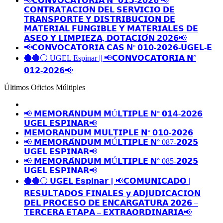
📢𝗖𝗢𝗡𝗩𝗢𝗖𝗔𝗧𝗢𝗥𝗜𝗔 𝗡° 𝟬𝟭𝟯-𝟮𝟬𝟮𝟲 📢
𝗖𝗢𝗡𝗧𝗥𝗔𝗧𝗔𝗖𝗜𝗢́𝗡 𝗗𝗘𝗟 𝗦𝗘𝗥𝗩𝗜𝗖𝗜𝗢 𝗗𝗘
𝗧𝗥𝗔𝗡𝗦𝗣𝗢𝗥𝗧𝗘 𝗬 𝗗𝗜𝗦𝗧𝗥𝗜𝗕𝗨𝗖𝗜𝗢𝗡 𝗗𝗘
𝗠𝗔𝗧𝗘𝗥𝗜𝗔𝗟 𝗙𝗨𝗡𝗚𝗜𝗕𝗟𝗘 𝗬 𝗠𝗔𝗧𝗘𝗥𝗜𝗔𝗟𝗘𝗦 𝗗𝗘
𝗔𝗦𝗘𝗢 𝗬 𝗟𝗜𝗠𝗣𝗜𝗘𝗭𝗔, 𝗗𝗢𝗧𝗔𝗖𝗜𝗢́𝗡 𝟮𝟬𝟮𝟲📢
📢𝗖𝗢𝗡𝗩𝗢𝗖𝗔𝗧𝗢𝗥𝗜𝗔 𝗖𝗔𝗦 𝗡º 𝟬𝟭𝟬-𝟮𝟬𝟮𝟲-𝗨𝗚𝗘𝗟-𝗘
🔵🔴⚪️ UGEL Espinar || 📢𝗖𝗢𝗡𝗩𝗢𝗖𝗔𝗧𝗢𝗥𝗜𝗔 𝗡°
𝟬𝟭𝟮-𝟮𝟬𝟮𝟲📢
Últimos Oficios Múltiples
📢 𝗠𝗘𝗠𝗢𝗥𝗔́𝗡𝗗𝗨𝗠 𝗠Ú𝗟𝗧𝗜𝗣𝗟𝗘 𝗡° 𝟬𝟭𝟰-𝟮𝟬𝟮𝟲
𝗨𝗚𝗘𝗟 𝗘𝗦𝗣𝗜𝗡𝗔𝗥📢
𝗠𝗘𝗠𝗢𝗥𝗔𝗡𝗗𝗨𝗠 𝗠𝗨𝗟𝗧𝗜𝗣𝗟𝗘 𝗡° 𝟬𝟭𝟬-𝟮𝟬𝟮𝟲
📢 𝗠𝗘𝗠𝗢𝗥𝗔́𝗡𝗗𝗨𝗠 𝗠Ú𝗟𝗧𝗜𝗣𝗟𝗘 𝗡° 087-𝟮𝟬𝟮𝟱
𝗨𝗚𝗘𝗟 𝗘𝗦𝗣𝗜𝗡𝗔𝗥📢
📢 𝗠𝗘𝗠𝗢𝗥𝗔́𝗡𝗗𝗨𝗠 𝗠Ú𝗟𝗧𝗜𝗣𝗟𝗘 𝗡° 085-𝟮𝟬𝟮𝟱
𝗨𝗚𝗘𝗟 𝗘𝗦𝗣𝗜𝗡𝗔𝗥📢
🔵🔴⚪️ 𝗨𝗚𝗘𝗟 𝗘𝘀𝗽𝗶𝗻𝗮𝗿 || 📢𝗖𝗢𝗠𝗨𝗡𝗜𝗖𝗔𝗗𝗢 |
𝗥𝗘𝗦𝗨𝗟𝗧𝗔𝗗𝗢𝗦 𝗙𝗜𝗡𝗔𝗟𝗘𝗦 𝘆 𝗔𝗗𝗝𝗨𝗗𝗜𝗖𝗔𝗖𝗜𝗢𝗡
𝗗𝗘𝗟 𝗣𝗥𝗢𝗖𝗘𝗦𝗢 𝗗𝗘 𝗘𝗡𝗖𝗔𝗥𝗚𝗔𝗧𝗨𝗥𝗔 𝟮𝟬𝟮𝟲 –
𝗧𝗘𝗥𝗖𝗘𝗥𝗔 𝗘𝗧𝗔𝗣𝗔 – 𝗘𝗫𝗧𝗥𝗔𝗢𝗥𝗗𝗜𝗡𝗔𝗥𝗜𝗔📢