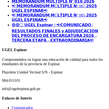
𝗠𝗘𝗠𝗢𝗥𝗔𝗡𝗗𝗨𝗠 𝗠𝗨𝗟𝗧𝗜𝗣𝗟𝗘 𝗡° 𝟬𝟭𝟬-𝟮𝟬𝟮𝟲
📢 𝗠𝗘𝗠𝗢𝗥𝗔́𝗡𝗗𝗨𝗠 𝗠Ú𝗟𝗧𝗜𝗣𝗟𝗘 𝗡° 087-𝟮𝟬𝟮𝟱
𝗨𝗚𝗘𝗟 𝗘𝗦𝗣𝗜𝗡𝗔𝗥📢
📢 𝗠𝗘𝗠𝗢𝗥𝗔́𝗡𝗗𝗨𝗠 𝗠Ú𝗟𝗧𝗜𝗣𝗟𝗘 𝗡° 085-𝟮𝟬𝟮𝟱
𝗨𝗚𝗘𝗟 𝗘𝗦𝗣𝗜𝗡𝗔𝗥📢
🔵🔴⚪️ 𝗨𝗚𝗘𝗟 𝗘𝘀𝗽𝗶𝗻𝗮𝗿 || 📢𝗖𝗢𝗠𝗨𝗡𝗜𝗖𝗔𝗗𝗢 |
𝗥𝗘𝗦𝗨𝗟𝗧𝗔𝗗𝗢𝗦 𝗙𝗜𝗡𝗔𝗟𝗘𝗦 𝘆 𝗔𝗗𝗝𝗨𝗗𝗜𝗖𝗔𝗖𝗜𝗢𝗡
𝗗𝗘𝗟 𝗣𝗥𝗢𝗖𝗘𝗦𝗢 𝗗𝗘 𝗘𝗡𝗖𝗔𝗥𝗚𝗔𝗧𝗨𝗥𝗔 𝟮𝟬𝟮𝟲 –
𝗧𝗘𝗥𝗖𝗘𝗥𝗔 𝗘𝗧𝗔𝗣𝗔 – 𝗘𝗫𝗧𝗥𝗔𝗢𝗥𝗗𝗜𝗡𝗔𝗥𝗜𝗔📢
UGEL Espinar
Comprometidos en lograr una educación de calidad para todos los
estudiantes de la provincia de Espinar.
Plazoleta Unidad Vecinal S/N - Espinar
084-011101
info@ugelespinar.gob.pe
Enlaces de Interés
Comunicados