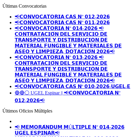
Últimas Convocatorias
📢𝗖𝗢𝗡𝗩𝗢𝗖𝗔𝗧𝗢𝗥𝗜𝗔 𝗖𝗔𝗦 𝗡° 𝟬𝟭𝟮-𝟮𝟬𝟮𝟲
📢𝗖𝗢𝗡𝗩𝗢𝗖𝗔𝗧𝗢𝗥𝗜𝗔 𝗖𝗔𝗦 𝗡° 𝟬𝟭𝟭-𝟮𝟬𝟮𝟲
📢𝗖𝗢𝗡𝗩𝗢𝗖𝗔𝗧𝗢𝗥𝗜𝗔 𝗡° 𝟬𝟭𝟰-𝟮𝟬𝟮𝟲 📢
𝗖𝗢𝗡𝗧𝗥𝗔𝗧𝗔𝗖𝗜𝗢́𝗡 𝗗𝗘𝗟 𝗦𝗘𝗥𝗩𝗜𝗖𝗜𝗢 𝗗𝗘
𝗧𝗥𝗔𝗡𝗦𝗣𝗢𝗥𝗧𝗘 𝗬 𝗗𝗜𝗦𝗧𝗥𝗜𝗕𝗨𝗖𝗜𝗢𝗡 𝗗𝗘
𝗠𝗔𝗧𝗘𝗥𝗜𝗔𝗟 𝗙𝗨𝗡𝗚𝗜𝗕𝗟𝗘 𝗬 𝗠𝗔𝗧𝗘𝗥𝗜𝗔𝗟𝗘𝗦 𝗗𝗘
𝗔𝗦𝗘𝗢 𝗬 𝗟𝗜𝗠𝗣𝗜𝗘𝗭𝗔, 𝗗𝗢𝗧𝗔𝗖𝗜𝗢́𝗡 𝟮𝟬𝟮𝟲📢
📢𝗖𝗢𝗡𝗩𝗢𝗖𝗔𝗧𝗢𝗥𝗜𝗔 𝗡° 𝟬𝟭𝟯-𝟮𝟬𝟮𝟲 📢
𝗖𝗢𝗡𝗧𝗥𝗔𝗧𝗔𝗖𝗜𝗢́𝗡 𝗗𝗘𝗟 𝗦𝗘𝗥𝗩𝗜𝗖𝗜𝗢 𝗗𝗘
𝗧𝗥𝗔𝗡𝗦𝗣𝗢𝗥𝗧𝗘 𝗬 𝗗𝗜𝗦𝗧𝗥𝗜𝗕𝗨𝗖𝗜𝗢𝗡 𝗗𝗘
𝗠𝗔𝗧𝗘𝗥𝗜𝗔𝗟 𝗙𝗨𝗡𝗚𝗜𝗕𝗟𝗘 𝗬 𝗠𝗔𝗧𝗘𝗥𝗜𝗔𝗟𝗘𝗦 𝗗𝗘
𝗔𝗦𝗘𝗢 𝗬 𝗟𝗜𝗠𝗣𝗜𝗘𝗭𝗔, 𝗗𝗢𝗧𝗔𝗖𝗜𝗢́𝗡 𝟮𝟬𝟮𝟲📢
📢𝗖𝗢𝗡𝗩𝗢𝗖𝗔𝗧𝗢𝗥𝗜𝗔 𝗖𝗔𝗦 𝗡º 𝟬𝟭𝟬-𝟮𝟬𝟮𝟲-𝗨𝗚𝗘𝗟-𝗘
🔵🔴⚪️ UGEL Espinar || 📢𝗖𝗢𝗡𝗩𝗢𝗖𝗔𝗧𝗢𝗥𝗜𝗔 𝗡°
𝟬𝟭𝟮-𝟮𝟬𝟮𝟲📢
Últimos Oficios Múltiples
📢 𝗠𝗘𝗠𝗢𝗥𝗔́𝗡𝗗𝗨𝗠 𝗠Ú𝗟𝗧𝗜𝗣𝗟𝗘 𝗡° 𝟬𝟭𝟰-𝟮𝟬𝟮𝟲
𝗨𝗚𝗘𝗟 𝗘𝗦𝗣𝗜𝗡𝗔𝗥📢