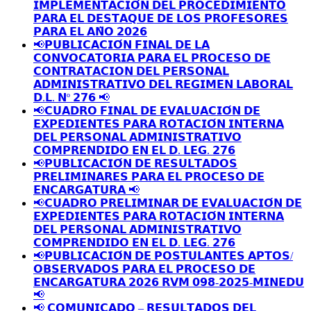
𝗜𝗠𝗣𝗟𝗘𝗠𝗘𝗡𝗧𝗔𝗖𝗜𝗢́𝗡 𝗗𝗘𝗟 𝗣𝗥𝗢𝗖𝗘𝗗𝗜𝗠𝗜𝗘𝗡𝗧𝗢
𝗣𝗔𝗥𝗔 𝗘𝗟 𝗗𝗘𝗦𝗧𝗔𝗤𝗨𝗘 𝗗𝗘 𝗟𝗢𝗦 𝗣𝗥𝗢𝗙𝗘𝗦𝗢𝗥𝗘𝗦
𝗣𝗔𝗥𝗔 𝗘𝗟 𝗔𝗡̃𝗢 𝟮𝟬𝟮𝟲
📢𝗣𝗨𝗕𝗟𝗜𝗖𝗔𝗖𝗜𝗢́𝗡 𝗙𝗜𝗡𝗔𝗟 𝗗𝗘 𝗟𝗔
𝗖𝗢𝗡𝗩𝗢𝗖𝗔𝗧𝗢𝗥𝗜𝗔 𝗣𝗔𝗥𝗔 𝗘𝗟 𝗣𝗥𝗢𝗖𝗘𝗦𝗢 𝗗𝗘
𝗖𝗢𝗡𝗧𝗥𝗔𝗧𝗔𝗖𝗜𝗢𝗡 𝗗𝗘𝗟 𝗣𝗘𝗥𝗦𝗢𝗡𝗔𝗟
𝗔𝗗𝗠𝗜𝗡𝗜𝗦𝗧𝗥𝗔𝗧𝗜𝗩𝗢 𝗗𝗘𝗟 𝗥𝗘𝗚𝗜𝗠𝗘𝗡 𝗟𝗔𝗕𝗢𝗥𝗔𝗟
𝗗.𝗟. 𝗡º 𝟮𝟳𝟲 📢
📢𝗖𝗨𝗔𝗗𝗥𝗢 𝗙𝗜𝗡𝗔𝗟 𝗗𝗘 𝗘𝗩𝗔𝗟𝗨𝗔𝗖𝗜𝗢́𝗡 𝗗𝗘
𝗘𝗫𝗣𝗘𝗗𝗜𝗘𝗡𝗧𝗘𝗦 𝗣𝗔𝗥𝗔 𝗥𝗢𝗧𝗔𝗖𝗜𝗢́𝗡 𝗜𝗡𝗧𝗘𝗥𝗡𝗔
𝗗𝗘𝗟 𝗣𝗘𝗥𝗦𝗢𝗡𝗔𝗟 𝗔𝗗𝗠𝗜𝗡𝗜𝗦𝗧𝗥𝗔𝗧𝗜𝗩𝗢
𝗖𝗢𝗠𝗣𝗥𝗘𝗡𝗗𝗜𝗗𝗢 𝗘𝗡 𝗘𝗟 𝗗. 𝗟𝗘𝗚. 𝟮𝟳𝟲
📢𝗣𝗨𝗕𝗟𝗜𝗖𝗔𝗖𝗜𝗢́𝗡 𝗗𝗘 𝗥𝗘𝗦𝗨𝗟𝗧𝗔𝗗𝗢𝗦
𝗣𝗥𝗘𝗟𝗜𝗠𝗜𝗡𝗔𝗥𝗘𝗦 𝗣𝗔𝗥𝗔 𝗘𝗟 𝗣𝗥𝗢𝗖𝗘𝗦𝗢 𝗗𝗘
𝗘𝗡𝗖𝗔𝗥𝗚𝗔𝗧𝗨𝗥𝗔 📢
📢𝗖𝗨𝗔𝗗𝗥𝗢 𝗣𝗥𝗘𝗟𝗜𝗠𝗜𝗡𝗔𝗥 𝗗𝗘 𝗘𝗩𝗔𝗟𝗨𝗔𝗖𝗜𝗢́𝗡 𝗗𝗘
𝗘𝗫𝗣𝗘𝗗𝗜𝗘𝗡𝗧𝗘𝗦 𝗣𝗔𝗥𝗔 𝗥𝗢𝗧𝗔𝗖𝗜𝗢́𝗡 𝗜𝗡𝗧𝗘𝗥𝗡𝗔
𝗗𝗘𝗟 𝗣𝗘𝗥𝗦𝗢𝗡𝗔𝗟 𝗔𝗗𝗠𝗜𝗡𝗜𝗦𝗧𝗥𝗔𝗧𝗜𝗩𝗢
𝗖𝗢𝗠𝗣𝗥𝗘𝗡𝗗𝗜𝗗𝗢 𝗘𝗡 𝗘𝗟 𝗗. 𝗟𝗘𝗚. 𝟮𝟳𝟲
📢𝗣𝗨𝗕𝗟𝗜𝗖𝗔𝗖𝗜𝗢́𝗡 𝗗𝗘 𝗣𝗢𝗦𝗧𝗨𝗟𝗔𝗡𝗧𝗘𝗦 𝗔𝗣𝗧𝗢𝗦/
𝗢𝗕𝗦𝗘𝗥𝗩𝗔𝗗𝗢𝗦 𝗣𝗔𝗥𝗔 𝗘𝗟 𝗣𝗥𝗢𝗖𝗘𝗦𝗢 𝗗𝗘
𝗘𝗡𝗖𝗔𝗥𝗚𝗔𝗧𝗨𝗥𝗔 𝟮𝟬𝟮𝟲 𝗥𝗩𝗠 𝟬𝟵𝟴-𝟮𝟬𝟮𝟱-𝗠𝗜𝗡𝗘𝗗𝗨
📢
📢 𝗖𝗢𝗠𝗨𝗡𝗜𝗖𝗔𝗗𝗢 – 𝗥𝗘𝗦𝗨𝗟𝗧𝗔𝗗𝗢𝗦 𝗗𝗘𝗟