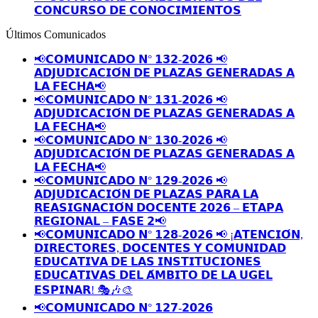
𝗖𝗢𝗡𝗖𝗨𝗥𝗦𝗢 𝗗𝗘 𝗖𝗢𝗡𝗢𝗖𝗜𝗠𝗜𝗘𝗡𝗧𝗢𝗦
Últimos Comunicados
📢𝗖𝗢𝗠𝗨𝗡𝗜𝗖𝗔𝗗𝗢 𝗡° 𝟭𝟯𝟮-𝟮𝟬𝟮𝟲 📢
𝗔𝗗𝗝𝗨𝗗𝗜𝗖𝗔𝗖𝗜𝗢́𝗡 𝗗𝗘 𝗣𝗟𝗔𝗭𝗔𝗦 𝗚𝗘𝗡𝗘𝗥𝗔𝗗𝗔𝗦 𝗔
𝗟𝗔 𝗙𝗘𝗖𝗛𝗔📢
📢𝗖𝗢𝗠𝗨𝗡𝗜𝗖𝗔𝗗𝗢 𝗡° 𝟭𝟯𝟭-𝟮𝟬𝟮𝟲 📢
𝗔𝗗𝗝𝗨𝗗𝗜𝗖𝗔𝗖𝗜𝗢́𝗡 𝗗𝗘 𝗣𝗟𝗔𝗭𝗔𝗦 𝗚𝗘𝗡𝗘𝗥𝗔𝗗𝗔𝗦 𝗔
𝗟𝗔 𝗙𝗘𝗖𝗛𝗔📢
📢𝗖𝗢𝗠𝗨𝗡𝗜𝗖𝗔𝗗𝗢 𝗡° 𝟭𝟯𝟬-𝟮𝟬𝟮𝟲 📢
𝗔𝗗𝗝𝗨𝗗𝗜𝗖𝗔𝗖𝗜𝗢́𝗡 𝗗𝗘 𝗣𝗟𝗔𝗭𝗔𝗦 𝗚𝗘𝗡𝗘𝗥𝗔𝗗𝗔𝗦 𝗔
𝗟𝗔 𝗙𝗘𝗖𝗛𝗔📢
📢𝗖𝗢𝗠𝗨𝗡𝗜𝗖𝗔𝗗𝗢 𝗡° 𝟭𝟮𝟵-𝟮𝟬𝟮𝟲 📢
𝗔𝗗𝗝𝗨𝗗𝗜𝗖𝗔𝗖𝗜𝗢́𝗡 𝗗𝗘 𝗣𝗟𝗔𝗭𝗔𝗦 𝗣𝗔𝗥𝗔 𝗟𝗔
𝗥𝗘𝗔𝗦𝗜𝗚𝗡𝗔𝗖𝗜𝗢́𝗡 𝗗𝗢𝗖𝗘𝗡𝗧𝗘 𝟮𝟬𝟮𝟲 – 𝗘𝗧𝗔𝗣𝗔
𝗥𝗘𝗚𝗜𝗢𝗡𝗔𝗟 – 𝗙𝗔𝗦𝗘 𝟮📢
📢𝗖𝗢𝗠𝗨𝗡𝗜𝗖𝗔𝗗𝗢 𝗡° 𝟭𝟮𝟴-𝟮𝟬𝟮𝟲 📢 ¡𝗔𝗧𝗘𝗡𝗖𝗜𝗢́𝗡,
𝗗𝗜𝗥𝗘𝗖𝗧𝗢𝗥𝗘𝗦, 𝗗𝗢𝗖𝗘𝗡𝗧𝗘𝗦 𝗬 𝗖𝗢𝗠𝗨𝗡𝗜𝗗𝗔𝗗
𝗘𝗗𝗨𝗖𝗔𝗧𝗜𝗩𝗔 𝗗𝗘 𝗟𝗔𝗦 𝗜𝗡𝗦𝗧𝗜𝗧𝗨𝗖𝗜𝗢𝗡𝗘𝗦
𝗘𝗗𝗨𝗖𝗔𝗧𝗜𝗩𝗔𝗦 𝗗𝗘𝗟 𝗔́𝗠𝗕𝗜𝗧𝗢 𝗗𝗘 𝗟𝗔 𝗨𝗚𝗘𝗟
𝗘𝗦𝗣𝗜𝗡𝗔𝗥! 🎭🎶🎨
📢𝗖𝗢𝗠𝗨𝗡𝗜𝗖𝗔𝗗𝗢 𝗡° 𝟭𝟮𝟳-𝟮𝟬𝟮𝟲