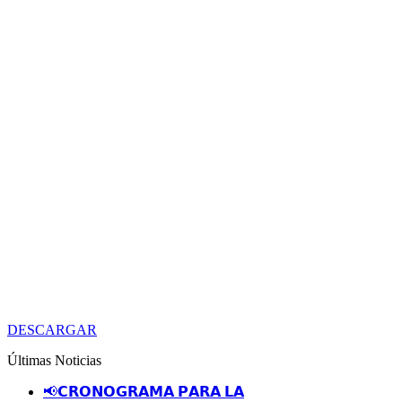
DESCARGAR
Últimas Noticias
📢𝗖𝗥𝗢𝗡𝗢𝗚𝗥𝗔𝗠𝗔 𝗣𝗔𝗥𝗔 𝗟𝗔