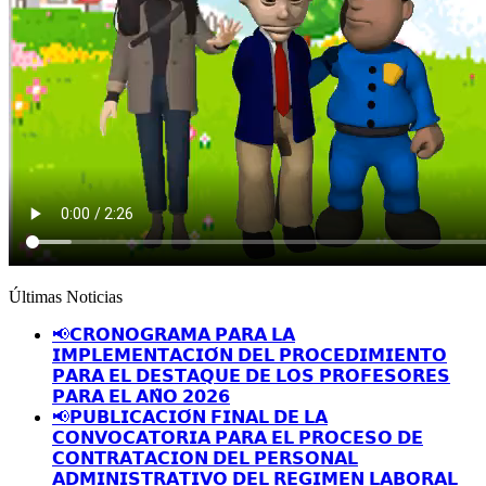
Últimas Noticias
📢𝗖𝗥𝗢𝗡𝗢𝗚𝗥𝗔𝗠𝗔 𝗣𝗔𝗥𝗔 𝗟𝗔
𝗜𝗠𝗣𝗟𝗘𝗠𝗘𝗡𝗧𝗔𝗖𝗜𝗢́𝗡 𝗗𝗘𝗟 𝗣𝗥𝗢𝗖𝗘𝗗𝗜𝗠𝗜𝗘𝗡𝗧𝗢
𝗣𝗔𝗥𝗔 𝗘𝗟 𝗗𝗘𝗦𝗧𝗔𝗤𝗨𝗘 𝗗𝗘 𝗟𝗢𝗦 𝗣𝗥𝗢𝗙𝗘𝗦𝗢𝗥𝗘𝗦
𝗣𝗔𝗥𝗔 𝗘𝗟 𝗔𝗡̃𝗢 𝟮𝟬𝟮𝟲
📢𝗣𝗨𝗕𝗟𝗜𝗖𝗔𝗖𝗜𝗢́𝗡 𝗙𝗜𝗡𝗔𝗟 𝗗𝗘 𝗟𝗔
𝗖𝗢𝗡𝗩𝗢𝗖𝗔𝗧𝗢𝗥𝗜𝗔 𝗣𝗔𝗥𝗔 𝗘𝗟 𝗣𝗥𝗢𝗖𝗘𝗦𝗢 𝗗𝗘
𝗖𝗢𝗡𝗧𝗥𝗔𝗧𝗔𝗖𝗜𝗢𝗡 𝗗𝗘𝗟 𝗣𝗘𝗥𝗦𝗢𝗡𝗔𝗟
𝗔𝗗𝗠𝗜𝗡𝗜𝗦𝗧𝗥𝗔𝗧𝗜𝗩𝗢 𝗗𝗘𝗟 𝗥𝗘𝗚𝗜𝗠𝗘𝗡 𝗟𝗔𝗕𝗢𝗥𝗔𝗟