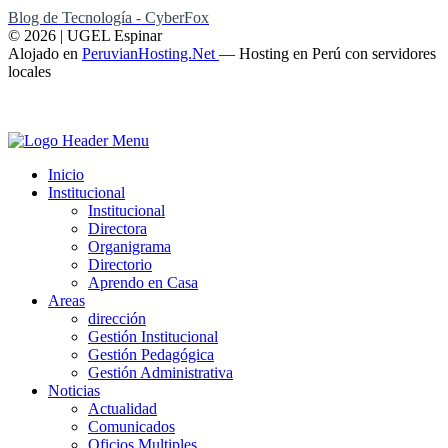
Blog de Tecnología - CyberFox
© 2026 | UGEL Espinar
Alojado en
PeruvianHosting.Net
—
Hosting en Perú con servidores
locales
Inicio
Institucional
Institucional
Directora
Organigrama
Directorio
Aprendo en Casa
Areas
dirección
Gestión Institucional
Gestión Pedagógica
Gestión Administrativa
Noticias
Actualidad
Comunicados
Oficios Multiples