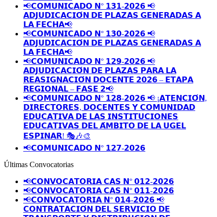
📢𝗖𝗢𝗠𝗨𝗡𝗜𝗖𝗔𝗗𝗢 𝗡° 𝟭𝟯𝟭-𝟮𝟬𝟮𝟲 📢
𝗔𝗗𝗝𝗨𝗗𝗜𝗖𝗔𝗖𝗜𝗢́𝗡 𝗗𝗘 𝗣𝗟𝗔𝗭𝗔𝗦 𝗚𝗘𝗡𝗘𝗥𝗔𝗗𝗔𝗦 𝗔
𝗟𝗔 𝗙𝗘𝗖𝗛𝗔📢
📢𝗖𝗢𝗠𝗨𝗡𝗜𝗖𝗔𝗗𝗢 𝗡° 𝟭𝟯𝟬-𝟮𝟬𝟮𝟲 📢
𝗔𝗗𝗝𝗨𝗗𝗜𝗖𝗔𝗖𝗜𝗢́𝗡 𝗗𝗘 𝗣𝗟𝗔𝗭𝗔𝗦 𝗚𝗘𝗡𝗘𝗥𝗔𝗗𝗔𝗦 𝗔
𝗟𝗔 𝗙𝗘𝗖𝗛𝗔📢
📢𝗖𝗢𝗠𝗨𝗡𝗜𝗖𝗔𝗗𝗢 𝗡° 𝟭𝟮𝟵-𝟮𝟬𝟮𝟲 📢
𝗔𝗗𝗝𝗨𝗗𝗜𝗖𝗔𝗖𝗜𝗢́𝗡 𝗗𝗘 𝗣𝗟𝗔𝗭𝗔𝗦 𝗣𝗔𝗥𝗔 𝗟𝗔
𝗥𝗘𝗔𝗦𝗜𝗚𝗡𝗔𝗖𝗜𝗢́𝗡 𝗗𝗢𝗖𝗘𝗡𝗧𝗘 𝟮𝟬𝟮𝟲 – 𝗘𝗧𝗔𝗣𝗔
𝗥𝗘𝗚𝗜𝗢𝗡𝗔𝗟 – 𝗙𝗔𝗦𝗘 𝟮📢
📢𝗖𝗢𝗠𝗨𝗡𝗜𝗖𝗔𝗗𝗢 𝗡° 𝟭𝟮𝟴-𝟮𝟬𝟮𝟲 📢 ¡𝗔𝗧𝗘𝗡𝗖𝗜𝗢́𝗡,
𝗗𝗜𝗥𝗘𝗖𝗧𝗢𝗥𝗘𝗦, 𝗗𝗢𝗖𝗘𝗡𝗧𝗘𝗦 𝗬 𝗖𝗢𝗠𝗨𝗡𝗜𝗗𝗔𝗗
𝗘𝗗𝗨𝗖𝗔𝗧𝗜𝗩𝗔 𝗗𝗘 𝗟𝗔𝗦 𝗜𝗡𝗦𝗧𝗜𝗧𝗨𝗖𝗜𝗢𝗡𝗘𝗦
𝗘𝗗𝗨𝗖𝗔𝗧𝗜𝗩𝗔𝗦 𝗗𝗘𝗟 𝗔́𝗠𝗕𝗜𝗧𝗢 𝗗𝗘 𝗟𝗔 𝗨𝗚𝗘𝗟
𝗘𝗦𝗣𝗜𝗡𝗔𝗥! 🎭🎶🎨
📢𝗖𝗢𝗠𝗨𝗡𝗜𝗖𝗔𝗗𝗢 𝗡° 𝟭𝟮𝟳-𝟮𝟬𝟮𝟲
Últimas Convocatorias
📢𝗖𝗢𝗡𝗩𝗢𝗖𝗔𝗧𝗢𝗥𝗜𝗔 𝗖𝗔𝗦 𝗡° 𝟬𝟭𝟮-𝟮𝟬𝟮𝟲
📢𝗖𝗢𝗡𝗩𝗢𝗖𝗔𝗧𝗢𝗥𝗜𝗔 𝗖𝗔𝗦 𝗡° 𝟬𝟭𝟭-𝟮𝟬𝟮𝟲
📢𝗖𝗢𝗡𝗩𝗢𝗖𝗔𝗧𝗢𝗥𝗜𝗔 𝗡° 𝟬𝟭𝟰-𝟮𝟬𝟮𝟲 📢
𝗖𝗢𝗡𝗧𝗥𝗔𝗧𝗔𝗖𝗜𝗢́𝗡 𝗗𝗘𝗟 𝗦𝗘𝗥𝗩𝗜𝗖𝗜𝗢 𝗗𝗘