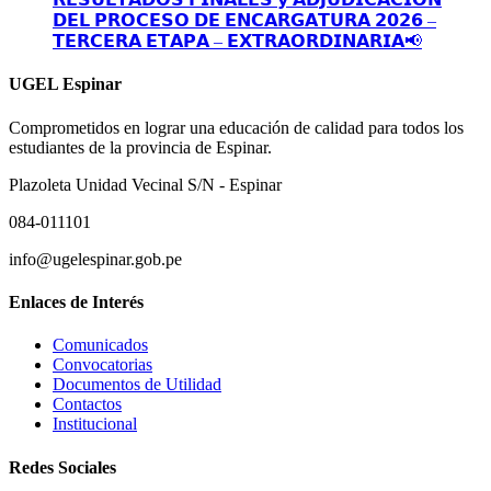
𝗗𝗘𝗟 𝗣𝗥𝗢𝗖𝗘𝗦𝗢 𝗗𝗘 𝗘𝗡𝗖𝗔𝗥𝗚𝗔𝗧𝗨𝗥𝗔 𝟮𝟬𝟮𝟲 –
𝗧𝗘𝗥𝗖𝗘𝗥𝗔 𝗘𝗧𝗔𝗣𝗔 – 𝗘𝗫𝗧𝗥𝗔𝗢𝗥𝗗𝗜𝗡𝗔𝗥𝗜𝗔📢
UGEL Espinar
Comprometidos en lograr una educación de calidad para todos los
estudiantes de la provincia de Espinar.
Plazoleta Unidad Vecinal S/N - Espinar
084-011101
info@ugelespinar.gob.pe
Enlaces de Interés
Comunicados
Convocatorias
Documentos de Utilidad
Contactos
Institucional
Redes Sociales