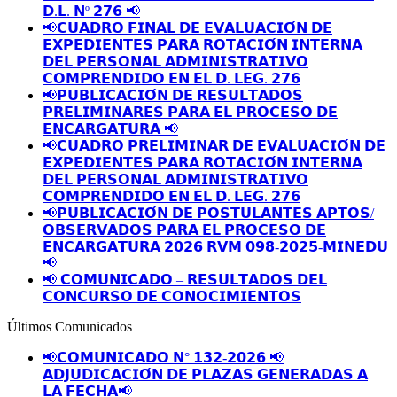
𝗗.𝗟. 𝗡º 𝟮𝟳𝟲 📢
📢𝗖𝗨𝗔𝗗𝗥𝗢 𝗙𝗜𝗡𝗔𝗟 𝗗𝗘 𝗘𝗩𝗔𝗟𝗨𝗔𝗖𝗜𝗢́𝗡 𝗗𝗘
𝗘𝗫𝗣𝗘𝗗𝗜𝗘𝗡𝗧𝗘𝗦 𝗣𝗔𝗥𝗔 𝗥𝗢𝗧𝗔𝗖𝗜𝗢́𝗡 𝗜𝗡𝗧𝗘𝗥𝗡𝗔
𝗗𝗘𝗟 𝗣𝗘𝗥𝗦𝗢𝗡𝗔𝗟 𝗔𝗗𝗠𝗜𝗡𝗜𝗦𝗧𝗥𝗔𝗧𝗜𝗩𝗢
𝗖𝗢𝗠𝗣𝗥𝗘𝗡𝗗𝗜𝗗𝗢 𝗘𝗡 𝗘𝗟 𝗗. 𝗟𝗘𝗚. 𝟮𝟳𝟲
📢𝗣𝗨𝗕𝗟𝗜𝗖𝗔𝗖𝗜𝗢́𝗡 𝗗𝗘 𝗥𝗘𝗦𝗨𝗟𝗧𝗔𝗗𝗢𝗦
𝗣𝗥𝗘𝗟𝗜𝗠𝗜𝗡𝗔𝗥𝗘𝗦 𝗣𝗔𝗥𝗔 𝗘𝗟 𝗣𝗥𝗢𝗖𝗘𝗦𝗢 𝗗𝗘
𝗘𝗡𝗖𝗔𝗥𝗚𝗔𝗧𝗨𝗥𝗔 📢
📢𝗖𝗨𝗔𝗗𝗥𝗢 𝗣𝗥𝗘𝗟𝗜𝗠𝗜𝗡𝗔𝗥 𝗗𝗘 𝗘𝗩𝗔𝗟𝗨𝗔𝗖𝗜𝗢́𝗡 𝗗𝗘
𝗘𝗫𝗣𝗘𝗗𝗜𝗘𝗡𝗧𝗘𝗦 𝗣𝗔𝗥𝗔 𝗥𝗢𝗧𝗔𝗖𝗜𝗢́𝗡 𝗜𝗡𝗧𝗘𝗥𝗡𝗔
𝗗𝗘𝗟 𝗣𝗘𝗥𝗦𝗢𝗡𝗔𝗟 𝗔𝗗𝗠𝗜𝗡𝗜𝗦𝗧𝗥𝗔𝗧𝗜𝗩𝗢
𝗖𝗢𝗠𝗣𝗥𝗘𝗡𝗗𝗜𝗗𝗢 𝗘𝗡 𝗘𝗟 𝗗. 𝗟𝗘𝗚. 𝟮𝟳𝟲
📢𝗣𝗨𝗕𝗟𝗜𝗖𝗔𝗖𝗜𝗢́𝗡 𝗗𝗘 𝗣𝗢𝗦𝗧𝗨𝗟𝗔𝗡𝗧𝗘𝗦 𝗔𝗣𝗧𝗢𝗦/
𝗢𝗕𝗦𝗘𝗥𝗩𝗔𝗗𝗢𝗦 𝗣𝗔𝗥𝗔 𝗘𝗟 𝗣𝗥𝗢𝗖𝗘𝗦𝗢 𝗗𝗘
𝗘𝗡𝗖𝗔𝗥𝗚𝗔𝗧𝗨𝗥𝗔 𝟮𝟬𝟮𝟲 𝗥𝗩𝗠 𝟬𝟵𝟴-𝟮𝟬𝟮𝟱-𝗠𝗜𝗡𝗘𝗗𝗨
📢
📢 𝗖𝗢𝗠𝗨𝗡𝗜𝗖𝗔𝗗𝗢 – 𝗥𝗘𝗦𝗨𝗟𝗧𝗔𝗗𝗢𝗦 𝗗𝗘𝗟
𝗖𝗢𝗡𝗖𝗨𝗥𝗦𝗢 𝗗𝗘 𝗖𝗢𝗡𝗢𝗖𝗜𝗠𝗜𝗘𝗡𝗧𝗢𝗦
Últimos Comunicados
📢𝗖𝗢𝗠𝗨𝗡𝗜𝗖𝗔𝗗𝗢 𝗡° 𝟭𝟯𝟮-𝟮𝟬𝟮𝟲 📢
𝗔𝗗𝗝𝗨𝗗𝗜𝗖𝗔𝗖𝗜𝗢́𝗡 𝗗𝗘 𝗣𝗟𝗔𝗭𝗔𝗦 𝗚𝗘𝗡𝗘𝗥𝗔𝗗𝗔𝗦 𝗔
𝗟𝗔 𝗙𝗘𝗖𝗛𝗔📢