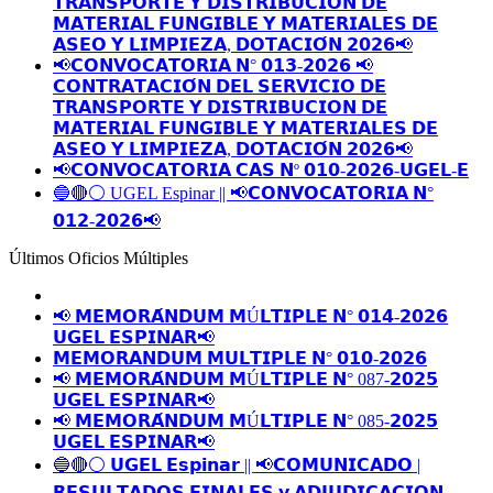
𝗧𝗥𝗔𝗡𝗦𝗣𝗢𝗥𝗧𝗘 𝗬 𝗗𝗜𝗦𝗧𝗥𝗜𝗕𝗨𝗖𝗜𝗢𝗡 𝗗𝗘
𝗠𝗔𝗧𝗘𝗥𝗜𝗔𝗟 𝗙𝗨𝗡𝗚𝗜𝗕𝗟𝗘 𝗬 𝗠𝗔𝗧𝗘𝗥𝗜𝗔𝗟𝗘𝗦 𝗗𝗘
𝗔𝗦𝗘𝗢 𝗬 𝗟𝗜𝗠𝗣𝗜𝗘𝗭𝗔, 𝗗𝗢𝗧𝗔𝗖𝗜𝗢́𝗡 𝟮𝟬𝟮𝟲📢
📢𝗖𝗢𝗡𝗩𝗢𝗖𝗔𝗧𝗢𝗥𝗜𝗔 𝗡° 𝟬𝟭𝟯-𝟮𝟬𝟮𝟲 📢
𝗖𝗢𝗡𝗧𝗥𝗔𝗧𝗔𝗖𝗜𝗢́𝗡 𝗗𝗘𝗟 𝗦𝗘𝗥𝗩𝗜𝗖𝗜𝗢 𝗗𝗘
𝗧𝗥𝗔𝗡𝗦𝗣𝗢𝗥𝗧𝗘 𝗬 𝗗𝗜𝗦𝗧𝗥𝗜𝗕𝗨𝗖𝗜𝗢𝗡 𝗗𝗘
𝗠𝗔𝗧𝗘𝗥𝗜𝗔𝗟 𝗙𝗨𝗡𝗚𝗜𝗕𝗟𝗘 𝗬 𝗠𝗔𝗧𝗘𝗥𝗜𝗔𝗟𝗘𝗦 𝗗𝗘
𝗔𝗦𝗘𝗢 𝗬 𝗟𝗜𝗠𝗣𝗜𝗘𝗭𝗔, 𝗗𝗢𝗧𝗔𝗖𝗜𝗢́𝗡 𝟮𝟬𝟮𝟲📢
📢𝗖𝗢𝗡𝗩𝗢𝗖𝗔𝗧𝗢𝗥𝗜𝗔 𝗖𝗔𝗦 𝗡º 𝟬𝟭𝟬-𝟮𝟬𝟮𝟲-𝗨𝗚𝗘𝗟-𝗘
🔵🔴⚪️ UGEL Espinar || 📢𝗖𝗢𝗡𝗩𝗢𝗖𝗔𝗧𝗢𝗥𝗜𝗔 𝗡°
𝟬𝟭𝟮-𝟮𝟬𝟮𝟲📢
Últimos Oficios Múltiples
📢 𝗠𝗘𝗠𝗢𝗥𝗔́𝗡𝗗𝗨𝗠 𝗠Ú𝗟𝗧𝗜𝗣𝗟𝗘 𝗡° 𝟬𝟭𝟰-𝟮𝟬𝟮𝟲
𝗨𝗚𝗘𝗟 𝗘𝗦𝗣𝗜𝗡𝗔𝗥📢
𝗠𝗘𝗠𝗢𝗥𝗔𝗡𝗗𝗨𝗠 𝗠𝗨𝗟𝗧𝗜𝗣𝗟𝗘 𝗡° 𝟬𝟭𝟬-𝟮𝟬𝟮𝟲
📢 𝗠𝗘𝗠𝗢𝗥𝗔́𝗡𝗗𝗨𝗠 𝗠Ú𝗟𝗧𝗜𝗣𝗟𝗘 𝗡° 087-𝟮𝟬𝟮𝟱
𝗨𝗚𝗘𝗟 𝗘𝗦𝗣𝗜𝗡𝗔𝗥📢
📢 𝗠𝗘𝗠𝗢𝗥𝗔́𝗡𝗗𝗨𝗠 𝗠Ú𝗟𝗧𝗜𝗣𝗟𝗘 𝗡° 085-𝟮𝟬𝟮𝟱
𝗨𝗚𝗘𝗟 𝗘𝗦𝗣𝗜𝗡𝗔𝗥📢
🔵🔴⚪️ 𝗨𝗚𝗘𝗟 𝗘𝘀𝗽𝗶𝗻𝗮𝗿 || 📢𝗖𝗢𝗠𝗨𝗡𝗜𝗖𝗔𝗗𝗢 |
𝗥𝗘𝗦𝗨𝗟𝗧𝗔𝗗𝗢𝗦 𝗙𝗜𝗡𝗔𝗟𝗘𝗦 𝘆 𝗔𝗗𝗝𝗨𝗗𝗜𝗖𝗔𝗖𝗜𝗢𝗡