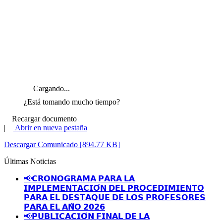
Cargando...
¿Está tomando mucho tiempo?
Recargar documento
|
Abrir en nueva pestaña
Descargar Comunicado [894.77 KB]
Últimas Noticias
📢𝗖𝗥𝗢𝗡𝗢𝗚𝗥𝗔𝗠𝗔 𝗣𝗔𝗥𝗔 𝗟𝗔
𝗜𝗠𝗣𝗟𝗘𝗠𝗘𝗡𝗧𝗔𝗖𝗜𝗢́𝗡 𝗗𝗘𝗟 𝗣𝗥𝗢𝗖𝗘𝗗𝗜𝗠𝗜𝗘𝗡𝗧𝗢
𝗣𝗔𝗥𝗔 𝗘𝗟 𝗗𝗘𝗦𝗧𝗔𝗤𝗨𝗘 𝗗𝗘 𝗟𝗢𝗦 𝗣𝗥𝗢𝗙𝗘𝗦𝗢𝗥𝗘𝗦
𝗣𝗔𝗥𝗔 𝗘𝗟 𝗔𝗡̃𝗢 𝟮𝟬𝟮𝟲
📢𝗣𝗨𝗕𝗟𝗜𝗖𝗔𝗖𝗜𝗢́𝗡 𝗙𝗜𝗡𝗔𝗟 𝗗𝗘 𝗟𝗔