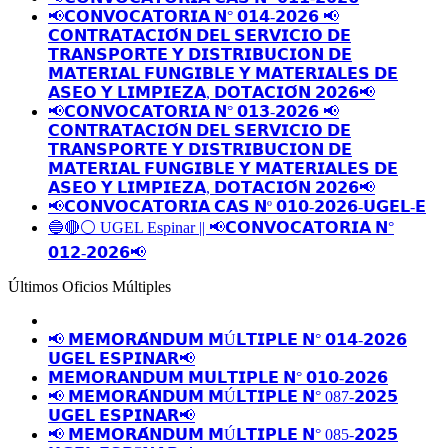
📢𝗖𝗢𝗡𝗩𝗢𝗖𝗔𝗧𝗢𝗥𝗜𝗔 𝗡° 𝟬𝟭𝟰-𝟮𝟬𝟮𝟲 📢
𝗖𝗢𝗡𝗧𝗥𝗔𝗧𝗔𝗖𝗜𝗢́𝗡 𝗗𝗘𝗟 𝗦𝗘𝗥𝗩𝗜𝗖𝗜𝗢 𝗗𝗘
𝗧𝗥𝗔𝗡𝗦𝗣𝗢𝗥𝗧𝗘 𝗬 𝗗𝗜𝗦𝗧𝗥𝗜𝗕𝗨𝗖𝗜𝗢𝗡 𝗗𝗘
𝗠𝗔𝗧𝗘𝗥𝗜𝗔𝗟 𝗙𝗨𝗡𝗚𝗜𝗕𝗟𝗘 𝗬 𝗠𝗔𝗧𝗘𝗥𝗜𝗔𝗟𝗘𝗦 𝗗𝗘
𝗔𝗦𝗘𝗢 𝗬 𝗟𝗜𝗠𝗣𝗜𝗘𝗭𝗔, 𝗗𝗢𝗧𝗔𝗖𝗜𝗢́𝗡 𝟮𝟬𝟮𝟲📢
📢𝗖𝗢𝗡𝗩𝗢𝗖𝗔𝗧𝗢𝗥𝗜𝗔 𝗡° 𝟬𝟭𝟯-𝟮𝟬𝟮𝟲 📢
𝗖𝗢𝗡𝗧𝗥𝗔𝗧𝗔𝗖𝗜𝗢́𝗡 𝗗𝗘𝗟 𝗦𝗘𝗥𝗩𝗜𝗖𝗜𝗢 𝗗𝗘
𝗧𝗥𝗔𝗡𝗦𝗣𝗢𝗥𝗧𝗘 𝗬 𝗗𝗜𝗦𝗧𝗥𝗜𝗕𝗨𝗖𝗜𝗢𝗡 𝗗𝗘
𝗠𝗔𝗧𝗘𝗥𝗜𝗔𝗟 𝗙𝗨𝗡𝗚𝗜𝗕𝗟𝗘 𝗬 𝗠𝗔𝗧𝗘𝗥𝗜𝗔𝗟𝗘𝗦 𝗗𝗘
𝗔𝗦𝗘𝗢 𝗬 𝗟𝗜𝗠𝗣𝗜𝗘𝗭𝗔, 𝗗𝗢𝗧𝗔𝗖𝗜𝗢́𝗡 𝟮𝟬𝟮𝟲📢
📢𝗖𝗢𝗡𝗩𝗢𝗖𝗔𝗧𝗢𝗥𝗜𝗔 𝗖𝗔𝗦 𝗡º 𝟬𝟭𝟬-𝟮𝟬𝟮𝟲-𝗨𝗚𝗘𝗟-𝗘
🔵🔴⚪️ UGEL Espinar || 📢𝗖𝗢𝗡𝗩𝗢𝗖𝗔𝗧𝗢𝗥𝗜𝗔 𝗡°
𝟬𝟭𝟮-𝟮𝟬𝟮𝟲📢
Últimos Oficios Múltiples
📢 𝗠𝗘𝗠𝗢𝗥𝗔́𝗡𝗗𝗨𝗠 𝗠Ú𝗟𝗧𝗜𝗣𝗟𝗘 𝗡° 𝟬𝟭𝟰-𝟮𝟬𝟮𝟲
𝗨𝗚𝗘𝗟 𝗘𝗦𝗣𝗜𝗡𝗔𝗥📢
𝗠𝗘𝗠𝗢𝗥𝗔𝗡𝗗𝗨𝗠 𝗠𝗨𝗟𝗧𝗜𝗣𝗟𝗘 𝗡° 𝟬𝟭𝟬-𝟮𝟬𝟮𝟲
📢 𝗠𝗘𝗠𝗢𝗥𝗔́𝗡𝗗𝗨𝗠 𝗠Ú𝗟𝗧𝗜𝗣𝗟𝗘 𝗡° 087-𝟮𝟬𝟮𝟱
𝗨𝗚𝗘𝗟 𝗘𝗦𝗣𝗜𝗡𝗔𝗥📢
📢 𝗠𝗘𝗠𝗢𝗥𝗔́𝗡𝗗𝗨𝗠 𝗠Ú𝗟𝗧𝗜𝗣𝗟𝗘 𝗡° 085-𝟮𝟬𝟮𝟱