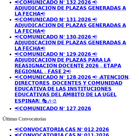
📢𝗖𝗢𝗠𝗨𝗡𝗜𝗖𝗔𝗗𝗢 𝗡° 𝟭𝟯𝟮-𝟮𝟬𝟮𝟲 📢
𝗔𝗗𝗝𝗨𝗗𝗜𝗖𝗔𝗖𝗜𝗢́𝗡 𝗗𝗘 𝗣𝗟𝗔𝗭𝗔𝗦 𝗚𝗘𝗡𝗘𝗥𝗔𝗗𝗔𝗦 𝗔
𝗟𝗔 𝗙𝗘𝗖𝗛𝗔📢
📢𝗖𝗢𝗠𝗨𝗡𝗜𝗖𝗔𝗗𝗢 𝗡° 𝟭𝟯𝟭-𝟮𝟬𝟮𝟲 📢
𝗔𝗗𝗝𝗨𝗗𝗜𝗖𝗔𝗖𝗜𝗢́𝗡 𝗗𝗘 𝗣𝗟𝗔𝗭𝗔𝗦 𝗚𝗘𝗡𝗘𝗥𝗔𝗗𝗔𝗦 𝗔
𝗟𝗔 𝗙𝗘𝗖𝗛𝗔📢
📢𝗖𝗢𝗠𝗨𝗡𝗜𝗖𝗔𝗗𝗢 𝗡° 𝟭𝟯𝟬-𝟮𝟬𝟮𝟲 📢
𝗔𝗗𝗝𝗨𝗗𝗜𝗖𝗔𝗖𝗜𝗢́𝗡 𝗗𝗘 𝗣𝗟𝗔𝗭𝗔𝗦 𝗚𝗘𝗡𝗘𝗥𝗔𝗗𝗔𝗦 𝗔
𝗟𝗔 𝗙𝗘𝗖𝗛𝗔📢
📢𝗖𝗢𝗠𝗨𝗡𝗜𝗖𝗔𝗗𝗢 𝗡° 𝟭𝟮𝟵-𝟮𝟬𝟮𝟲 📢
𝗔𝗗𝗝𝗨𝗗𝗜𝗖𝗔𝗖𝗜𝗢́𝗡 𝗗𝗘 𝗣𝗟𝗔𝗭𝗔𝗦 𝗣𝗔𝗥𝗔 𝗟𝗔
𝗥𝗘𝗔𝗦𝗜𝗚𝗡𝗔𝗖𝗜𝗢́𝗡 𝗗𝗢𝗖𝗘𝗡𝗧𝗘 𝟮𝟬𝟮𝟲 – 𝗘𝗧𝗔𝗣𝗔
𝗥𝗘𝗚𝗜𝗢𝗡𝗔𝗟 – 𝗙𝗔𝗦𝗘 𝟮📢
📢𝗖𝗢𝗠𝗨𝗡𝗜𝗖𝗔𝗗𝗢 𝗡° 𝟭𝟮𝟴-𝟮𝟬𝟮𝟲 📢 ¡𝗔𝗧𝗘𝗡𝗖𝗜𝗢́𝗡,
𝗗𝗜𝗥𝗘𝗖𝗧𝗢𝗥𝗘𝗦, 𝗗𝗢𝗖𝗘𝗡𝗧𝗘𝗦 𝗬 𝗖𝗢𝗠𝗨𝗡𝗜𝗗𝗔𝗗
𝗘𝗗𝗨𝗖𝗔𝗧𝗜𝗩𝗔 𝗗𝗘 𝗟𝗔𝗦 𝗜𝗡𝗦𝗧𝗜𝗧𝗨𝗖𝗜𝗢𝗡𝗘𝗦
𝗘𝗗𝗨𝗖𝗔𝗧𝗜𝗩𝗔𝗦 𝗗𝗘𝗟 𝗔́𝗠𝗕𝗜𝗧𝗢 𝗗𝗘 𝗟𝗔 𝗨𝗚𝗘𝗟
𝗘𝗦𝗣𝗜𝗡𝗔𝗥! 🎭🎶🎨
📢𝗖𝗢𝗠𝗨𝗡𝗜𝗖𝗔𝗗𝗢 𝗡° 𝟭𝟮𝟳-𝟮𝟬𝟮𝟲
Últimas Convocatorias
📢𝗖𝗢𝗡𝗩𝗢𝗖𝗔𝗧𝗢𝗥𝗜𝗔 𝗖𝗔𝗦 𝗡° 𝟬𝟭𝟮-𝟮𝟬𝟮𝟲
📢𝗖𝗢𝗡𝗩𝗢𝗖𝗔𝗧𝗢𝗥𝗜𝗔 𝗖𝗔𝗦 𝗡° 𝟬𝟭𝟭-𝟮𝟬𝟮𝟲