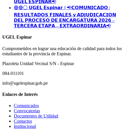
𝗨𝗚𝗘𝗟 𝗘𝗦𝗣𝗜𝗡𝗔𝗥📢
🔵🔴⚪️ 𝗨𝗚𝗘𝗟 𝗘𝘀𝗽𝗶𝗻𝗮𝗿 || 📢𝗖𝗢𝗠𝗨𝗡𝗜𝗖𝗔𝗗𝗢 |
𝗥𝗘𝗦𝗨𝗟𝗧𝗔𝗗𝗢𝗦 𝗙𝗜𝗡𝗔𝗟𝗘𝗦 𝘆 𝗔𝗗𝗝𝗨𝗗𝗜𝗖𝗔𝗖𝗜𝗢𝗡
𝗗𝗘𝗟 𝗣𝗥𝗢𝗖𝗘𝗦𝗢 𝗗𝗘 𝗘𝗡𝗖𝗔𝗥𝗚𝗔𝗧𝗨𝗥𝗔 𝟮𝟬𝟮𝟲 –
𝗧𝗘𝗥𝗖𝗘𝗥𝗔 𝗘𝗧𝗔𝗣𝗔 – 𝗘𝗫𝗧𝗥𝗔𝗢𝗥𝗗𝗜𝗡𝗔𝗥𝗜𝗔📢
UGEL Espinar
Comprometidos en lograr una educación de calidad para todos los
estudiantes de la provincia de Espinar.
Plazoleta Unidad Vecinal S/N - Espinar
084-011101
info@ugelespinar.gob.pe
Enlaces de Interés
Comunicados
Convocatorias
Documentos de Utilidad
Contactos
Institucional