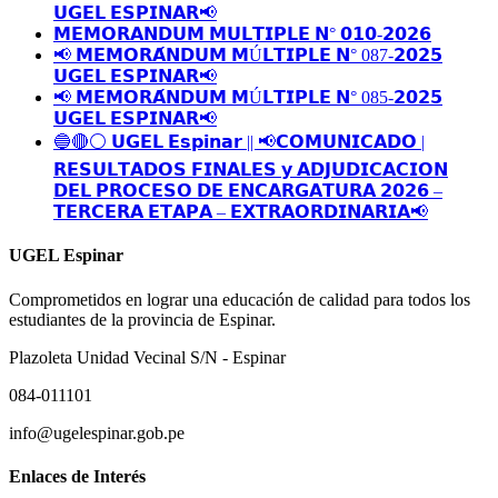
𝗨𝗚𝗘𝗟 𝗘𝗦𝗣𝗜𝗡𝗔𝗥📢
𝗠𝗘𝗠𝗢𝗥𝗔𝗡𝗗𝗨𝗠 𝗠𝗨𝗟𝗧𝗜𝗣𝗟𝗘 𝗡° 𝟬𝟭𝟬-𝟮𝟬𝟮𝟲
📢 𝗠𝗘𝗠𝗢𝗥𝗔́𝗡𝗗𝗨𝗠 𝗠Ú𝗟𝗧𝗜𝗣𝗟𝗘 𝗡° 087-𝟮𝟬𝟮𝟱
𝗨𝗚𝗘𝗟 𝗘𝗦𝗣𝗜𝗡𝗔𝗥📢
📢 𝗠𝗘𝗠𝗢𝗥𝗔́𝗡𝗗𝗨𝗠 𝗠Ú𝗟𝗧𝗜𝗣𝗟𝗘 𝗡° 085-𝟮𝟬𝟮𝟱
𝗨𝗚𝗘𝗟 𝗘𝗦𝗣𝗜𝗡𝗔𝗥📢
🔵🔴⚪️ 𝗨𝗚𝗘𝗟 𝗘𝘀𝗽𝗶𝗻𝗮𝗿 || 📢𝗖𝗢𝗠𝗨𝗡𝗜𝗖𝗔𝗗𝗢 |
𝗥𝗘𝗦𝗨𝗟𝗧𝗔𝗗𝗢𝗦 𝗙𝗜𝗡𝗔𝗟𝗘𝗦 𝘆 𝗔𝗗𝗝𝗨𝗗𝗜𝗖𝗔𝗖𝗜𝗢𝗡
𝗗𝗘𝗟 𝗣𝗥𝗢𝗖𝗘𝗦𝗢 𝗗𝗘 𝗘𝗡𝗖𝗔𝗥𝗚𝗔𝗧𝗨𝗥𝗔 𝟮𝟬𝟮𝟲 –
𝗧𝗘𝗥𝗖𝗘𝗥𝗔 𝗘𝗧𝗔𝗣𝗔 – 𝗘𝗫𝗧𝗥𝗔𝗢𝗥𝗗𝗜𝗡𝗔𝗥𝗜𝗔📢
UGEL Espinar
Comprometidos en lograr una educación de calidad para todos los
estudiantes de la provincia de Espinar.
Plazoleta Unidad Vecinal S/N - Espinar
084-011101
info@ugelespinar.gob.pe
Enlaces de Interés