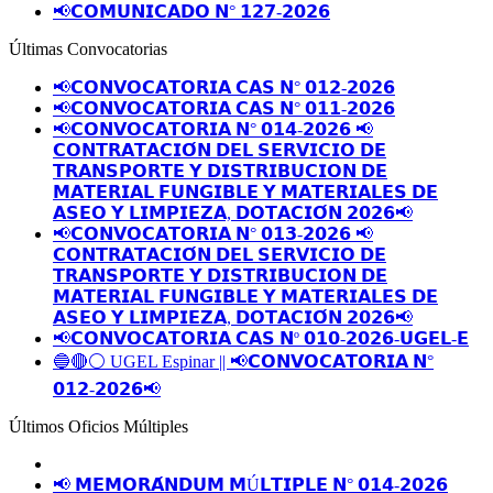
📢𝗖𝗢𝗠𝗨𝗡𝗜𝗖𝗔𝗗𝗢 𝗡° 𝟭𝟮𝟳-𝟮𝟬𝟮𝟲
Últimas Convocatorias
📢𝗖𝗢𝗡𝗩𝗢𝗖𝗔𝗧𝗢𝗥𝗜𝗔 𝗖𝗔𝗦 𝗡° 𝟬𝟭𝟮-𝟮𝟬𝟮𝟲
📢𝗖𝗢𝗡𝗩𝗢𝗖𝗔𝗧𝗢𝗥𝗜𝗔 𝗖𝗔𝗦 𝗡° 𝟬𝟭𝟭-𝟮𝟬𝟮𝟲
📢𝗖𝗢𝗡𝗩𝗢𝗖𝗔𝗧𝗢𝗥𝗜𝗔 𝗡° 𝟬𝟭𝟰-𝟮𝟬𝟮𝟲 📢
𝗖𝗢𝗡𝗧𝗥𝗔𝗧𝗔𝗖𝗜𝗢́𝗡 𝗗𝗘𝗟 𝗦𝗘𝗥𝗩𝗜𝗖𝗜𝗢 𝗗𝗘
𝗧𝗥𝗔𝗡𝗦𝗣𝗢𝗥𝗧𝗘 𝗬 𝗗𝗜𝗦𝗧𝗥𝗜𝗕𝗨𝗖𝗜𝗢𝗡 𝗗𝗘
𝗠𝗔𝗧𝗘𝗥𝗜𝗔𝗟 𝗙𝗨𝗡𝗚𝗜𝗕𝗟𝗘 𝗬 𝗠𝗔𝗧𝗘𝗥𝗜𝗔𝗟𝗘𝗦 𝗗𝗘
𝗔𝗦𝗘𝗢 𝗬 𝗟𝗜𝗠𝗣𝗜𝗘𝗭𝗔, 𝗗𝗢𝗧𝗔𝗖𝗜𝗢́𝗡 𝟮𝟬𝟮𝟲📢
📢𝗖𝗢𝗡𝗩𝗢𝗖𝗔𝗧𝗢𝗥𝗜𝗔 𝗡° 𝟬𝟭𝟯-𝟮𝟬𝟮𝟲 📢
𝗖𝗢𝗡𝗧𝗥𝗔𝗧𝗔𝗖𝗜𝗢́𝗡 𝗗𝗘𝗟 𝗦𝗘𝗥𝗩𝗜𝗖𝗜𝗢 𝗗𝗘
𝗧𝗥𝗔𝗡𝗦𝗣𝗢𝗥𝗧𝗘 𝗬 𝗗𝗜𝗦𝗧𝗥𝗜𝗕𝗨𝗖𝗜𝗢𝗡 𝗗𝗘
𝗠𝗔𝗧𝗘𝗥𝗜𝗔𝗟 𝗙𝗨𝗡𝗚𝗜𝗕𝗟𝗘 𝗬 𝗠𝗔𝗧𝗘𝗥𝗜𝗔𝗟𝗘𝗦 𝗗𝗘
𝗔𝗦𝗘𝗢 𝗬 𝗟𝗜𝗠𝗣𝗜𝗘𝗭𝗔, 𝗗𝗢𝗧𝗔𝗖𝗜𝗢́𝗡 𝟮𝟬𝟮𝟲📢
📢𝗖𝗢𝗡𝗩𝗢𝗖𝗔𝗧𝗢𝗥𝗜𝗔 𝗖𝗔𝗦 𝗡º 𝟬𝟭𝟬-𝟮𝟬𝟮𝟲-𝗨𝗚𝗘𝗟-𝗘
🔵🔴⚪️ UGEL Espinar || 📢𝗖𝗢𝗡𝗩𝗢𝗖𝗔𝗧𝗢𝗥𝗜𝗔 𝗡°
𝟬𝟭𝟮-𝟮𝟬𝟮𝟲📢
Últimos Oficios Múltiples
📢 𝗠𝗘𝗠𝗢𝗥𝗔́𝗡𝗗𝗨𝗠 𝗠Ú𝗟𝗧𝗜𝗣𝗟𝗘 𝗡° 𝟬𝟭𝟰-𝟮𝟬𝟮𝟲