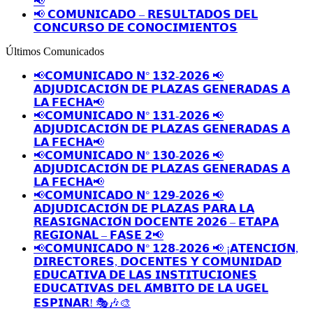
📢
📢 𝗖𝗢𝗠𝗨𝗡𝗜𝗖𝗔𝗗𝗢 – 𝗥𝗘𝗦𝗨𝗟𝗧𝗔𝗗𝗢𝗦 𝗗𝗘𝗟
𝗖𝗢𝗡𝗖𝗨𝗥𝗦𝗢 𝗗𝗘 𝗖𝗢𝗡𝗢𝗖𝗜𝗠𝗜𝗘𝗡𝗧𝗢𝗦
Últimos Comunicados
📢𝗖𝗢𝗠𝗨𝗡𝗜𝗖𝗔𝗗𝗢 𝗡° 𝟭𝟯𝟮-𝟮𝟬𝟮𝟲 📢
𝗔𝗗𝗝𝗨𝗗𝗜𝗖𝗔𝗖𝗜𝗢́𝗡 𝗗𝗘 𝗣𝗟𝗔𝗭𝗔𝗦 𝗚𝗘𝗡𝗘𝗥𝗔𝗗𝗔𝗦 𝗔
𝗟𝗔 𝗙𝗘𝗖𝗛𝗔📢
📢𝗖𝗢𝗠𝗨𝗡𝗜𝗖𝗔𝗗𝗢 𝗡° 𝟭𝟯𝟭-𝟮𝟬𝟮𝟲 📢
𝗔𝗗𝗝𝗨𝗗𝗜𝗖𝗔𝗖𝗜𝗢́𝗡 𝗗𝗘 𝗣𝗟𝗔𝗭𝗔𝗦 𝗚𝗘𝗡𝗘𝗥𝗔𝗗𝗔𝗦 𝗔
𝗟𝗔 𝗙𝗘𝗖𝗛𝗔📢
📢𝗖𝗢𝗠𝗨𝗡𝗜𝗖𝗔𝗗𝗢 𝗡° 𝟭𝟯𝟬-𝟮𝟬𝟮𝟲 📢
𝗔𝗗𝗝𝗨𝗗𝗜𝗖𝗔𝗖𝗜𝗢́𝗡 𝗗𝗘 𝗣𝗟𝗔𝗭𝗔𝗦 𝗚𝗘𝗡𝗘𝗥𝗔𝗗𝗔𝗦 𝗔
𝗟𝗔 𝗙𝗘𝗖𝗛𝗔📢
📢𝗖𝗢𝗠𝗨𝗡𝗜𝗖𝗔𝗗𝗢 𝗡° 𝟭𝟮𝟵-𝟮𝟬𝟮𝟲 📢
𝗔𝗗𝗝𝗨𝗗𝗜𝗖𝗔𝗖𝗜𝗢́𝗡 𝗗𝗘 𝗣𝗟𝗔𝗭𝗔𝗦 𝗣𝗔𝗥𝗔 𝗟𝗔
𝗥𝗘𝗔𝗦𝗜𝗚𝗡𝗔𝗖𝗜𝗢́𝗡 𝗗𝗢𝗖𝗘𝗡𝗧𝗘 𝟮𝟬𝟮𝟲 – 𝗘𝗧𝗔𝗣𝗔
𝗥𝗘𝗚𝗜𝗢𝗡𝗔𝗟 – 𝗙𝗔𝗦𝗘 𝟮📢
📢𝗖𝗢𝗠𝗨𝗡𝗜𝗖𝗔𝗗𝗢 𝗡° 𝟭𝟮𝟴-𝟮𝟬𝟮𝟲 📢 ¡𝗔𝗧𝗘𝗡𝗖𝗜𝗢́𝗡,
𝗗𝗜𝗥𝗘𝗖𝗧𝗢𝗥𝗘𝗦, 𝗗𝗢𝗖𝗘𝗡𝗧𝗘𝗦 𝗬 𝗖𝗢𝗠𝗨𝗡𝗜𝗗𝗔𝗗
𝗘𝗗𝗨𝗖𝗔𝗧𝗜𝗩𝗔 𝗗𝗘 𝗟𝗔𝗦 𝗜𝗡𝗦𝗧𝗜𝗧𝗨𝗖𝗜𝗢𝗡𝗘𝗦
𝗘𝗗𝗨𝗖𝗔𝗧𝗜𝗩𝗔𝗦 𝗗𝗘𝗟 𝗔́𝗠𝗕𝗜𝗧𝗢 𝗗𝗘 𝗟𝗔 𝗨𝗚𝗘𝗟
𝗘𝗦𝗣𝗜𝗡𝗔𝗥! 🎭🎶🎨