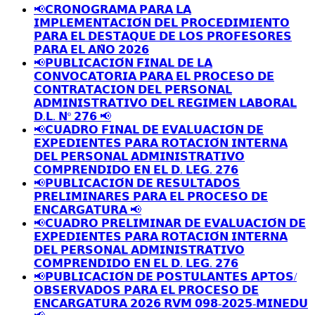
📢𝗖𝗥𝗢𝗡𝗢𝗚𝗥𝗔𝗠𝗔 𝗣𝗔𝗥𝗔 𝗟𝗔
𝗜𝗠𝗣𝗟𝗘𝗠𝗘𝗡𝗧𝗔𝗖𝗜𝗢́𝗡 𝗗𝗘𝗟 𝗣𝗥𝗢𝗖𝗘𝗗𝗜𝗠𝗜𝗘𝗡𝗧𝗢
𝗣𝗔𝗥𝗔 𝗘𝗟 𝗗𝗘𝗦𝗧𝗔𝗤𝗨𝗘 𝗗𝗘 𝗟𝗢𝗦 𝗣𝗥𝗢𝗙𝗘𝗦𝗢𝗥𝗘𝗦
𝗣𝗔𝗥𝗔 𝗘𝗟 𝗔𝗡̃𝗢 𝟮𝟬𝟮𝟲
📢𝗣𝗨𝗕𝗟𝗜𝗖𝗔𝗖𝗜𝗢́𝗡 𝗙𝗜𝗡𝗔𝗟 𝗗𝗘 𝗟𝗔
𝗖𝗢𝗡𝗩𝗢𝗖𝗔𝗧𝗢𝗥𝗜𝗔 𝗣𝗔𝗥𝗔 𝗘𝗟 𝗣𝗥𝗢𝗖𝗘𝗦𝗢 𝗗𝗘
𝗖𝗢𝗡𝗧𝗥𝗔𝗧𝗔𝗖𝗜𝗢𝗡 𝗗𝗘𝗟 𝗣𝗘𝗥𝗦𝗢𝗡𝗔𝗟
𝗔𝗗𝗠𝗜𝗡𝗜𝗦𝗧𝗥𝗔𝗧𝗜𝗩𝗢 𝗗𝗘𝗟 𝗥𝗘𝗚𝗜𝗠𝗘𝗡 𝗟𝗔𝗕𝗢𝗥𝗔𝗟
𝗗.𝗟. 𝗡º 𝟮𝟳𝟲 📢
📢𝗖𝗨𝗔𝗗𝗥𝗢 𝗙𝗜𝗡𝗔𝗟 𝗗𝗘 𝗘𝗩𝗔𝗟𝗨𝗔𝗖𝗜𝗢́𝗡 𝗗𝗘
𝗘𝗫𝗣𝗘𝗗𝗜𝗘𝗡𝗧𝗘𝗦 𝗣𝗔𝗥𝗔 𝗥𝗢𝗧𝗔𝗖𝗜𝗢́𝗡 𝗜𝗡𝗧𝗘𝗥𝗡𝗔
𝗗𝗘𝗟 𝗣𝗘𝗥𝗦𝗢𝗡𝗔𝗟 𝗔𝗗𝗠𝗜𝗡𝗜𝗦𝗧𝗥𝗔𝗧𝗜𝗩𝗢
𝗖𝗢𝗠𝗣𝗥𝗘𝗡𝗗𝗜𝗗𝗢 𝗘𝗡 𝗘𝗟 𝗗. 𝗟𝗘𝗚. 𝟮𝟳𝟲
📢𝗣𝗨𝗕𝗟𝗜𝗖𝗔𝗖𝗜𝗢́𝗡 𝗗𝗘 𝗥𝗘𝗦𝗨𝗟𝗧𝗔𝗗𝗢𝗦
𝗣𝗥𝗘𝗟𝗜𝗠𝗜𝗡𝗔𝗥𝗘𝗦 𝗣𝗔𝗥𝗔 𝗘𝗟 𝗣𝗥𝗢𝗖𝗘𝗦𝗢 𝗗𝗘
𝗘𝗡𝗖𝗔𝗥𝗚𝗔𝗧𝗨𝗥𝗔 📢
📢𝗖𝗨𝗔𝗗𝗥𝗢 𝗣𝗥𝗘𝗟𝗜𝗠𝗜𝗡𝗔𝗥 𝗗𝗘 𝗘𝗩𝗔𝗟𝗨𝗔𝗖𝗜𝗢́𝗡 𝗗𝗘
𝗘𝗫𝗣𝗘𝗗𝗜𝗘𝗡𝗧𝗘𝗦 𝗣𝗔𝗥𝗔 𝗥𝗢𝗧𝗔𝗖𝗜𝗢́𝗡 𝗜𝗡𝗧𝗘𝗥𝗡𝗔
𝗗𝗘𝗟 𝗣𝗘𝗥𝗦𝗢𝗡𝗔𝗟 𝗔𝗗𝗠𝗜𝗡𝗜𝗦𝗧𝗥𝗔𝗧𝗜𝗩𝗢
𝗖𝗢𝗠𝗣𝗥𝗘𝗡𝗗𝗜𝗗𝗢 𝗘𝗡 𝗘𝗟 𝗗. 𝗟𝗘𝗚. 𝟮𝟳𝟲
📢𝗣𝗨𝗕𝗟𝗜𝗖𝗔𝗖𝗜𝗢́𝗡 𝗗𝗘 𝗣𝗢𝗦𝗧𝗨𝗟𝗔𝗡𝗧𝗘𝗦 𝗔𝗣𝗧𝗢𝗦/
𝗢𝗕𝗦𝗘𝗥𝗩𝗔𝗗𝗢𝗦 𝗣𝗔𝗥𝗔 𝗘𝗟 𝗣𝗥𝗢𝗖𝗘𝗦𝗢 𝗗𝗘
𝗘𝗡𝗖𝗔𝗥𝗚𝗔𝗧𝗨𝗥𝗔 𝟮𝟬𝟮𝟲 𝗥𝗩𝗠 𝟬𝟵𝟴-𝟮𝟬𝟮𝟱-𝗠𝗜𝗡𝗘𝗗𝗨