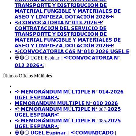
𝗧𝗥𝗔𝗡𝗦𝗣𝗢𝗥𝗧𝗘 𝗬 𝗗𝗜𝗦𝗧𝗥𝗜𝗕𝗨𝗖𝗜𝗢𝗡 𝗗𝗘
𝗠𝗔𝗧𝗘𝗥𝗜𝗔𝗟 𝗙𝗨𝗡𝗚𝗜𝗕𝗟𝗘 𝗬 𝗠𝗔𝗧𝗘𝗥𝗜𝗔𝗟𝗘𝗦 𝗗𝗘
𝗔𝗦𝗘𝗢 𝗬 𝗟𝗜𝗠𝗣𝗜𝗘𝗭𝗔, 𝗗𝗢𝗧𝗔𝗖𝗜𝗢́𝗡 𝟮𝟬𝟮𝟲📢
📢𝗖𝗢𝗡𝗩𝗢𝗖𝗔𝗧𝗢𝗥𝗜𝗔 𝗡° 𝟬𝟭𝟯-𝟮𝟬𝟮𝟲 📢
𝗖𝗢𝗡𝗧𝗥𝗔𝗧𝗔𝗖𝗜𝗢́𝗡 𝗗𝗘𝗟 𝗦𝗘𝗥𝗩𝗜𝗖𝗜𝗢 𝗗𝗘
𝗧𝗥𝗔𝗡𝗦𝗣𝗢𝗥𝗧𝗘 𝗬 𝗗𝗜𝗦𝗧𝗥𝗜𝗕𝗨𝗖𝗜𝗢𝗡 𝗗𝗘
𝗠𝗔𝗧𝗘𝗥𝗜𝗔𝗟 𝗙𝗨𝗡𝗚𝗜𝗕𝗟𝗘 𝗬 𝗠𝗔𝗧𝗘𝗥𝗜𝗔𝗟𝗘𝗦 𝗗𝗘
𝗔𝗦𝗘𝗢 𝗬 𝗟𝗜𝗠𝗣𝗜𝗘𝗭𝗔, 𝗗𝗢𝗧𝗔𝗖𝗜𝗢́𝗡 𝟮𝟬𝟮𝟲📢
📢𝗖𝗢𝗡𝗩𝗢𝗖𝗔𝗧𝗢𝗥𝗜𝗔 𝗖𝗔𝗦 𝗡º 𝟬𝟭𝟬-𝟮𝟬𝟮𝟲-𝗨𝗚𝗘𝗟-𝗘
🔵🔴⚪️ UGEL Espinar || 📢𝗖𝗢𝗡𝗩𝗢𝗖𝗔𝗧𝗢𝗥𝗜𝗔 𝗡°
𝟬𝟭𝟮-𝟮𝟬𝟮𝟲📢
Últimos Oficios Múltiples
📢 𝗠𝗘𝗠𝗢𝗥𝗔́𝗡𝗗𝗨𝗠 𝗠Ú𝗟𝗧𝗜𝗣𝗟𝗘 𝗡° 𝟬𝟭𝟰-𝟮𝟬𝟮𝟲
𝗨𝗚𝗘𝗟 𝗘𝗦𝗣𝗜𝗡𝗔𝗥📢
𝗠𝗘𝗠𝗢𝗥𝗔𝗡𝗗𝗨𝗠 𝗠𝗨𝗟𝗧𝗜𝗣𝗟𝗘 𝗡° 𝟬𝟭𝟬-𝟮𝟬𝟮𝟲
📢 𝗠𝗘𝗠𝗢𝗥𝗔́𝗡𝗗𝗨𝗠 𝗠Ú𝗟𝗧𝗜𝗣𝗟𝗘 𝗡° 087-𝟮𝟬𝟮𝟱
𝗨𝗚𝗘𝗟 𝗘𝗦𝗣𝗜𝗡𝗔𝗥📢
📢 𝗠𝗘𝗠𝗢𝗥𝗔́𝗡𝗗𝗨𝗠 𝗠Ú𝗟𝗧𝗜𝗣𝗟𝗘 𝗡° 085-𝟮𝟬𝟮𝟱
𝗨𝗚𝗘𝗟 𝗘𝗦𝗣𝗜𝗡𝗔𝗥📢
🔵🔴⚪️ 𝗨𝗚𝗘𝗟 𝗘𝘀𝗽𝗶𝗻𝗮𝗿 || 📢𝗖𝗢𝗠𝗨𝗡𝗜𝗖𝗔𝗗𝗢 |