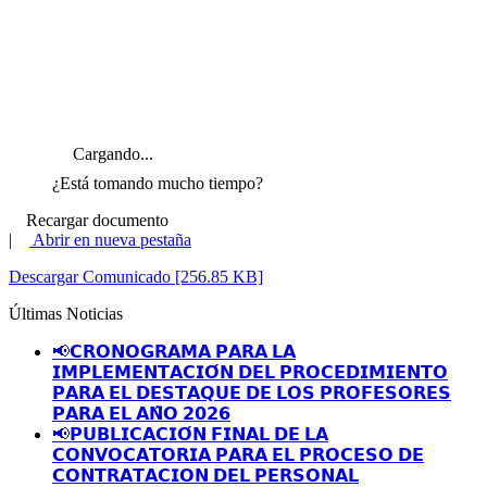
Cargando...
¿Está tomando mucho tiempo?
Recargar documento
|
Abrir en nueva pestaña
Descargar Comunicado [256.85 KB]
Últimas Noticias
📢𝗖𝗥𝗢𝗡𝗢𝗚𝗥𝗔𝗠𝗔 𝗣𝗔𝗥𝗔 𝗟𝗔
𝗜𝗠𝗣𝗟𝗘𝗠𝗘𝗡𝗧𝗔𝗖𝗜𝗢́𝗡 𝗗𝗘𝗟 𝗣𝗥𝗢𝗖𝗘𝗗𝗜𝗠𝗜𝗘𝗡𝗧𝗢
𝗣𝗔𝗥𝗔 𝗘𝗟 𝗗𝗘𝗦𝗧𝗔𝗤𝗨𝗘 𝗗𝗘 𝗟𝗢𝗦 𝗣𝗥𝗢𝗙𝗘𝗦𝗢𝗥𝗘𝗦
𝗣𝗔𝗥𝗔 𝗘𝗟 𝗔𝗡̃𝗢 𝟮𝟬𝟮𝟲
📢𝗣𝗨𝗕𝗟𝗜𝗖𝗔𝗖𝗜𝗢́𝗡 𝗙𝗜𝗡𝗔𝗟 𝗗𝗘 𝗟𝗔
𝗖𝗢𝗡𝗩𝗢𝗖𝗔𝗧𝗢𝗥𝗜𝗔 𝗣𝗔𝗥𝗔 𝗘𝗟 𝗣𝗥𝗢𝗖𝗘𝗦𝗢 𝗗𝗘
𝗖𝗢𝗡𝗧𝗥𝗔𝗧𝗔𝗖𝗜𝗢𝗡 𝗗𝗘𝗟 𝗣𝗘𝗥𝗦𝗢𝗡𝗔𝗟