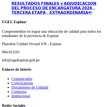
𝗥𝗘𝗦𝗨𝗟𝗧𝗔𝗗𝗢𝗦 𝗙𝗜𝗡𝗔𝗟𝗘𝗦 𝘆 𝗔𝗗𝗝𝗨𝗗𝗜𝗖𝗔𝗖𝗜𝗢𝗡
𝗗𝗘𝗟 𝗣𝗥𝗢𝗖𝗘𝗦𝗢 𝗗𝗘 𝗘𝗡𝗖𝗔𝗥𝗚𝗔𝗧𝗨𝗥𝗔 𝟮𝟬𝟮𝟲 –
𝗧𝗘𝗥𝗖𝗘𝗥𝗔 𝗘𝗧𝗔𝗣𝗔 – 𝗘𝗫𝗧𝗥𝗔𝗢𝗥𝗗𝗜𝗡𝗔𝗥𝗜𝗔📢
UGEL Espinar
Comprometidos en lograr una educación de calidad para todos los
estudiantes de la provincia de Espinar.
Plazoleta Unidad Vecinal S/N - Espinar
084-011101
info@ugelespinar.gob.pe
Enlaces de Interés
Comunicados
Convocatorias
Documentos de Utilidad
Contactos
Institucional
Redes Sociales