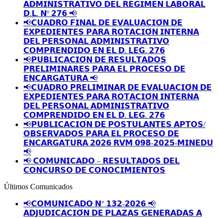
𝗔𝗗𝗠𝗜𝗡𝗜𝗦𝗧𝗥𝗔𝗧𝗜𝗩𝗢 𝗗𝗘𝗟 𝗥𝗘𝗚𝗜𝗠𝗘𝗡 𝗟𝗔𝗕𝗢𝗥𝗔𝗟
𝗗.𝗟. 𝗡º 𝟮𝟳𝟲 📢
📢𝗖𝗨𝗔𝗗𝗥𝗢 𝗙𝗜𝗡𝗔𝗟 𝗗𝗘 𝗘𝗩𝗔𝗟𝗨𝗔𝗖𝗜𝗢́𝗡 𝗗𝗘
𝗘𝗫𝗣𝗘𝗗𝗜𝗘𝗡𝗧𝗘𝗦 𝗣𝗔𝗥𝗔 𝗥𝗢𝗧𝗔𝗖𝗜𝗢́𝗡 𝗜𝗡𝗧𝗘𝗥𝗡𝗔
𝗗𝗘𝗟 𝗣𝗘𝗥𝗦𝗢𝗡𝗔𝗟 𝗔𝗗𝗠𝗜𝗡𝗜𝗦𝗧𝗥𝗔𝗧𝗜𝗩𝗢
𝗖𝗢𝗠𝗣𝗥𝗘𝗡𝗗𝗜𝗗𝗢 𝗘𝗡 𝗘𝗟 𝗗. 𝗟𝗘𝗚. 𝟮𝟳𝟲
📢𝗣𝗨𝗕𝗟𝗜𝗖𝗔𝗖𝗜𝗢́𝗡 𝗗𝗘 𝗥𝗘𝗦𝗨𝗟𝗧𝗔𝗗𝗢𝗦
𝗣𝗥𝗘𝗟𝗜𝗠𝗜𝗡𝗔𝗥𝗘𝗦 𝗣𝗔𝗥𝗔 𝗘𝗟 𝗣𝗥𝗢𝗖𝗘𝗦𝗢 𝗗𝗘
𝗘𝗡𝗖𝗔𝗥𝗚𝗔𝗧𝗨𝗥𝗔 📢
📢𝗖𝗨𝗔𝗗𝗥𝗢 𝗣𝗥𝗘𝗟𝗜𝗠𝗜𝗡𝗔𝗥 𝗗𝗘 𝗘𝗩𝗔𝗟𝗨𝗔𝗖𝗜𝗢́𝗡 𝗗𝗘
𝗘𝗫𝗣𝗘𝗗𝗜𝗘𝗡𝗧𝗘𝗦 𝗣𝗔𝗥𝗔 𝗥𝗢𝗧𝗔𝗖𝗜𝗢́𝗡 𝗜𝗡𝗧𝗘𝗥𝗡𝗔
𝗗𝗘𝗟 𝗣𝗘𝗥𝗦𝗢𝗡𝗔𝗟 𝗔𝗗𝗠𝗜𝗡𝗜𝗦𝗧𝗥𝗔𝗧𝗜𝗩𝗢
𝗖𝗢𝗠𝗣𝗥𝗘𝗡𝗗𝗜𝗗𝗢 𝗘𝗡 𝗘𝗟 𝗗. 𝗟𝗘𝗚. 𝟮𝟳𝟲
📢𝗣𝗨𝗕𝗟𝗜𝗖𝗔𝗖𝗜𝗢́𝗡 𝗗𝗘 𝗣𝗢𝗦𝗧𝗨𝗟𝗔𝗡𝗧𝗘𝗦 𝗔𝗣𝗧𝗢𝗦/
𝗢𝗕𝗦𝗘𝗥𝗩𝗔𝗗𝗢𝗦 𝗣𝗔𝗥𝗔 𝗘𝗟 𝗣𝗥𝗢𝗖𝗘𝗦𝗢 𝗗𝗘
𝗘𝗡𝗖𝗔𝗥𝗚𝗔𝗧𝗨𝗥𝗔 𝟮𝟬𝟮𝟲 𝗥𝗩𝗠 𝟬𝟵𝟴-𝟮𝟬𝟮𝟱-𝗠𝗜𝗡𝗘𝗗𝗨
📢
📢 𝗖𝗢𝗠𝗨𝗡𝗜𝗖𝗔𝗗𝗢 – 𝗥𝗘𝗦𝗨𝗟𝗧𝗔𝗗𝗢𝗦 𝗗𝗘𝗟
𝗖𝗢𝗡𝗖𝗨𝗥𝗦𝗢 𝗗𝗘 𝗖𝗢𝗡𝗢𝗖𝗜𝗠𝗜𝗘𝗡𝗧𝗢𝗦
Últimos Comunicados
📢𝗖𝗢𝗠𝗨𝗡𝗜𝗖𝗔𝗗𝗢 𝗡° 𝟭𝟯𝟮-𝟮𝟬𝟮𝟲 📢
𝗔𝗗𝗝𝗨𝗗𝗜𝗖𝗔𝗖𝗜𝗢́𝗡 𝗗𝗘 𝗣𝗟𝗔𝗭𝗔𝗦 𝗚𝗘𝗡𝗘𝗥𝗔𝗗𝗔𝗦 𝗔