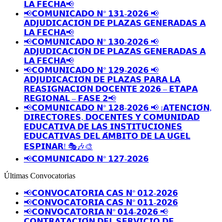
𝗟𝗔 𝗙𝗘𝗖𝗛𝗔📢
📢𝗖𝗢𝗠𝗨𝗡𝗜𝗖𝗔𝗗𝗢 𝗡° 𝟭𝟯𝟭-𝟮𝟬𝟮𝟲 📢
𝗔𝗗𝗝𝗨𝗗𝗜𝗖𝗔𝗖𝗜𝗢́𝗡 𝗗𝗘 𝗣𝗟𝗔𝗭𝗔𝗦 𝗚𝗘𝗡𝗘𝗥𝗔𝗗𝗔𝗦 𝗔
𝗟𝗔 𝗙𝗘𝗖𝗛𝗔📢
📢𝗖𝗢𝗠𝗨𝗡𝗜𝗖𝗔𝗗𝗢 𝗡° 𝟭𝟯𝟬-𝟮𝟬𝟮𝟲 📢
𝗔𝗗𝗝𝗨𝗗𝗜𝗖𝗔𝗖𝗜𝗢́𝗡 𝗗𝗘 𝗣𝗟𝗔𝗭𝗔𝗦 𝗚𝗘𝗡𝗘𝗥𝗔𝗗𝗔𝗦 𝗔
𝗟𝗔 𝗙𝗘𝗖𝗛𝗔📢
📢𝗖𝗢𝗠𝗨𝗡𝗜𝗖𝗔𝗗𝗢 𝗡° 𝟭𝟮𝟵-𝟮𝟬𝟮𝟲 📢
𝗔𝗗𝗝𝗨𝗗𝗜𝗖𝗔𝗖𝗜𝗢́𝗡 𝗗𝗘 𝗣𝗟𝗔𝗭𝗔𝗦 𝗣𝗔𝗥𝗔 𝗟𝗔
𝗥𝗘𝗔𝗦𝗜𝗚𝗡𝗔𝗖𝗜𝗢́𝗡 𝗗𝗢𝗖𝗘𝗡𝗧𝗘 𝟮𝟬𝟮𝟲 – 𝗘𝗧𝗔𝗣𝗔
𝗥𝗘𝗚𝗜𝗢𝗡𝗔𝗟 – 𝗙𝗔𝗦𝗘 𝟮📢
📢𝗖𝗢𝗠𝗨𝗡𝗜𝗖𝗔𝗗𝗢 𝗡° 𝟭𝟮𝟴-𝟮𝟬𝟮𝟲 📢 ¡𝗔𝗧𝗘𝗡𝗖𝗜𝗢́𝗡,
𝗗𝗜𝗥𝗘𝗖𝗧𝗢𝗥𝗘𝗦, 𝗗𝗢𝗖𝗘𝗡𝗧𝗘𝗦 𝗬 𝗖𝗢𝗠𝗨𝗡𝗜𝗗𝗔𝗗
𝗘𝗗𝗨𝗖𝗔𝗧𝗜𝗩𝗔 𝗗𝗘 𝗟𝗔𝗦 𝗜𝗡𝗦𝗧𝗜𝗧𝗨𝗖𝗜𝗢𝗡𝗘𝗦
𝗘𝗗𝗨𝗖𝗔𝗧𝗜𝗩𝗔𝗦 𝗗𝗘𝗟 𝗔́𝗠𝗕𝗜𝗧𝗢 𝗗𝗘 𝗟𝗔 𝗨𝗚𝗘𝗟
𝗘𝗦𝗣𝗜𝗡𝗔𝗥! 🎭🎶🎨
📢𝗖𝗢𝗠𝗨𝗡𝗜𝗖𝗔𝗗𝗢 𝗡° 𝟭𝟮𝟳-𝟮𝟬𝟮𝟲
Últimas Convocatorias
📢𝗖𝗢𝗡𝗩𝗢𝗖𝗔𝗧𝗢𝗥𝗜𝗔 𝗖𝗔𝗦 𝗡° 𝟬𝟭𝟮-𝟮𝟬𝟮𝟲
📢𝗖𝗢𝗡𝗩𝗢𝗖𝗔𝗧𝗢𝗥𝗜𝗔 𝗖𝗔𝗦 𝗡° 𝟬𝟭𝟭-𝟮𝟬𝟮𝟲
📢𝗖𝗢𝗡𝗩𝗢𝗖𝗔𝗧𝗢𝗥𝗜𝗔 𝗡° 𝟬𝟭𝟰-𝟮𝟬𝟮𝟲 📢
𝗖𝗢𝗡𝗧𝗥𝗔𝗧𝗔𝗖𝗜𝗢́𝗡 𝗗𝗘𝗟 𝗦𝗘𝗥𝗩𝗜𝗖𝗜𝗢 𝗗𝗘