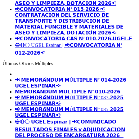
𝗔𝗦𝗘𝗢 𝗬 𝗟𝗜𝗠𝗣𝗜𝗘𝗭𝗔, 𝗗𝗢𝗧𝗔𝗖𝗜𝗢́𝗡 𝟮𝟬𝟮𝟲📢
📢𝗖𝗢𝗡𝗩𝗢𝗖𝗔𝗧𝗢𝗥𝗜𝗔 𝗡° 𝟬𝟭𝟯-𝟮𝟬𝟮𝟲 📢
𝗖𝗢𝗡𝗧𝗥𝗔𝗧𝗔𝗖𝗜𝗢́𝗡 𝗗𝗘𝗟 𝗦𝗘𝗥𝗩𝗜𝗖𝗜𝗢 𝗗𝗘
𝗧𝗥𝗔𝗡𝗦𝗣𝗢𝗥𝗧𝗘 𝗬 𝗗𝗜𝗦𝗧𝗥𝗜𝗕𝗨𝗖𝗜𝗢𝗡 𝗗𝗘
𝗠𝗔𝗧𝗘𝗥𝗜𝗔𝗟 𝗙𝗨𝗡𝗚𝗜𝗕𝗟𝗘 𝗬 𝗠𝗔𝗧𝗘𝗥𝗜𝗔𝗟𝗘𝗦 𝗗𝗘
𝗔𝗦𝗘𝗢 𝗬 𝗟𝗜𝗠𝗣𝗜𝗘𝗭𝗔, 𝗗𝗢𝗧𝗔𝗖𝗜𝗢́𝗡 𝟮𝟬𝟮𝟲📢
📢𝗖𝗢𝗡𝗩𝗢𝗖𝗔𝗧𝗢𝗥𝗜𝗔 𝗖𝗔𝗦 𝗡º 𝟬𝟭𝟬-𝟮𝟬𝟮𝟲-𝗨𝗚𝗘𝗟-𝗘
🔵🔴⚪️ UGEL Espinar || 📢𝗖𝗢𝗡𝗩𝗢𝗖𝗔𝗧𝗢𝗥𝗜𝗔 𝗡°
𝟬𝟭𝟮-𝟮𝟬𝟮𝟲📢
Últimos Oficios Múltiples
📢 𝗠𝗘𝗠𝗢𝗥𝗔́𝗡𝗗𝗨𝗠 𝗠Ú𝗟𝗧𝗜𝗣𝗟𝗘 𝗡° 𝟬𝟭𝟰-𝟮𝟬𝟮𝟲
𝗨𝗚𝗘𝗟 𝗘𝗦𝗣𝗜𝗡𝗔𝗥📢
𝗠𝗘𝗠𝗢𝗥𝗔𝗡𝗗𝗨𝗠 𝗠𝗨𝗟𝗧𝗜𝗣𝗟𝗘 𝗡° 𝟬𝟭𝟬-𝟮𝟬𝟮𝟲
📢 𝗠𝗘𝗠𝗢𝗥𝗔́𝗡𝗗𝗨𝗠 𝗠Ú𝗟𝗧𝗜𝗣𝗟𝗘 𝗡° 087-𝟮𝟬𝟮𝟱
𝗨𝗚𝗘𝗟 𝗘𝗦𝗣𝗜𝗡𝗔𝗥📢
📢 𝗠𝗘𝗠𝗢𝗥𝗔́𝗡𝗗𝗨𝗠 𝗠Ú𝗟𝗧𝗜𝗣𝗟𝗘 𝗡° 085-𝟮𝟬𝟮𝟱
𝗨𝗚𝗘𝗟 𝗘𝗦𝗣𝗜𝗡𝗔𝗥📢
🔵🔴⚪️ 𝗨𝗚𝗘𝗟 𝗘𝘀𝗽𝗶𝗻𝗮𝗿 || 📢𝗖𝗢𝗠𝗨𝗡𝗜𝗖𝗔𝗗𝗢 |
𝗥𝗘𝗦𝗨𝗟𝗧𝗔𝗗𝗢𝗦 𝗙𝗜𝗡𝗔𝗟𝗘𝗦 𝘆 𝗔𝗗𝗝𝗨𝗗𝗜𝗖𝗔𝗖𝗜𝗢𝗡
𝗗𝗘𝗟 𝗣𝗥𝗢𝗖𝗘𝗦𝗢 𝗗𝗘 𝗘𝗡𝗖𝗔𝗥𝗚𝗔𝗧𝗨𝗥𝗔 𝟮𝟬𝟮𝟲 –