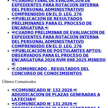
📢𝗖𝗨𝗔𝗗𝗥𝗢 𝗙𝗜𝗡𝗔𝗟 𝗗𝗘 𝗘𝗩𝗔𝗟𝗨𝗔𝗖𝗜𝗢́𝗡 𝗗𝗘
𝗘𝗫𝗣𝗘𝗗𝗜𝗘𝗡𝗧𝗘𝗦 𝗣𝗔𝗥𝗔 𝗥𝗢𝗧𝗔𝗖𝗜𝗢́𝗡 𝗜𝗡𝗧𝗘𝗥𝗡𝗔
𝗗𝗘𝗟 𝗣𝗘𝗥𝗦𝗢𝗡𝗔𝗟 𝗔𝗗𝗠𝗜𝗡𝗜𝗦𝗧𝗥𝗔𝗧𝗜𝗩𝗢
𝗖𝗢𝗠𝗣𝗥𝗘𝗡𝗗𝗜𝗗𝗢 𝗘𝗡 𝗘𝗟 𝗗. 𝗟𝗘𝗚. 𝟮𝟳𝟲
📢𝗣𝗨𝗕𝗟𝗜𝗖𝗔𝗖𝗜𝗢́𝗡 𝗗𝗘 𝗥𝗘𝗦𝗨𝗟𝗧𝗔𝗗𝗢𝗦
𝗣𝗥𝗘𝗟𝗜𝗠𝗜𝗡𝗔𝗥𝗘𝗦 𝗣𝗔𝗥𝗔 𝗘𝗟 𝗣𝗥𝗢𝗖𝗘𝗦𝗢 𝗗𝗘
𝗘𝗡𝗖𝗔𝗥𝗚𝗔𝗧𝗨𝗥𝗔 📢
📢𝗖𝗨𝗔𝗗𝗥𝗢 𝗣𝗥𝗘𝗟𝗜𝗠𝗜𝗡𝗔𝗥 𝗗𝗘 𝗘𝗩𝗔𝗟𝗨𝗔𝗖𝗜𝗢́𝗡 𝗗𝗘
𝗘𝗫𝗣𝗘𝗗𝗜𝗘𝗡𝗧𝗘𝗦 𝗣𝗔𝗥𝗔 𝗥𝗢𝗧𝗔𝗖𝗜𝗢́𝗡 𝗜𝗡𝗧𝗘𝗥𝗡𝗔
𝗗𝗘𝗟 𝗣𝗘𝗥𝗦𝗢𝗡𝗔𝗟 𝗔𝗗𝗠𝗜𝗡𝗜𝗦𝗧𝗥𝗔𝗧𝗜𝗩𝗢
𝗖𝗢𝗠𝗣𝗥𝗘𝗡𝗗𝗜𝗗𝗢 𝗘𝗡 𝗘𝗟 𝗗. 𝗟𝗘𝗚. 𝟮𝟳𝟲
📢𝗣𝗨𝗕𝗟𝗜𝗖𝗔𝗖𝗜𝗢́𝗡 𝗗𝗘 𝗣𝗢𝗦𝗧𝗨𝗟𝗔𝗡𝗧𝗘𝗦 𝗔𝗣𝗧𝗢𝗦/
𝗢𝗕𝗦𝗘𝗥𝗩𝗔𝗗𝗢𝗦 𝗣𝗔𝗥𝗔 𝗘𝗟 𝗣𝗥𝗢𝗖𝗘𝗦𝗢 𝗗𝗘
𝗘𝗡𝗖𝗔𝗥𝗚𝗔𝗧𝗨𝗥𝗔 𝟮𝟬𝟮𝟲 𝗥𝗩𝗠 𝟬𝟵𝟴-𝟮𝟬𝟮𝟱-𝗠𝗜𝗡𝗘𝗗𝗨
📢
📢 𝗖𝗢𝗠𝗨𝗡𝗜𝗖𝗔𝗗𝗢 – 𝗥𝗘𝗦𝗨𝗟𝗧𝗔𝗗𝗢𝗦 𝗗𝗘𝗟
𝗖𝗢𝗡𝗖𝗨𝗥𝗦𝗢 𝗗𝗘 𝗖𝗢𝗡𝗢𝗖𝗜𝗠𝗜𝗘𝗡𝗧𝗢𝗦
Últimos Comunicados
📢𝗖𝗢𝗠𝗨𝗡𝗜𝗖𝗔𝗗𝗢 𝗡° 𝟭𝟯𝟮-𝟮𝟬𝟮𝟲 📢
𝗔𝗗𝗝𝗨𝗗𝗜𝗖𝗔𝗖𝗜𝗢́𝗡 𝗗𝗘 𝗣𝗟𝗔𝗭𝗔𝗦 𝗚𝗘𝗡𝗘𝗥𝗔𝗗𝗔𝗦 𝗔
𝗟𝗔 𝗙𝗘𝗖𝗛𝗔📢
📢𝗖𝗢𝗠𝗨𝗡𝗜𝗖𝗔𝗗𝗢 𝗡° 𝟭𝟯𝟭-𝟮𝟬𝟮𝟲 📢