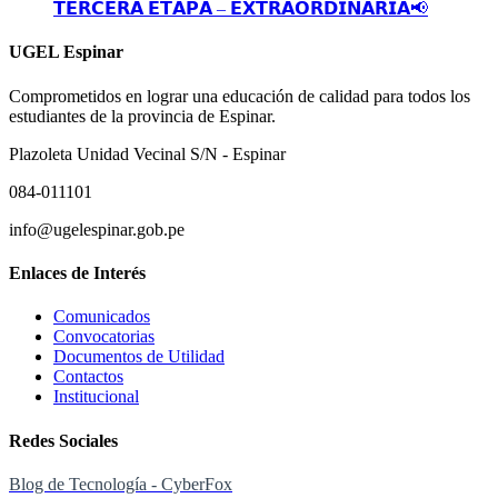
𝗧𝗘𝗥𝗖𝗘𝗥𝗔 𝗘𝗧𝗔𝗣𝗔 – 𝗘𝗫𝗧𝗥𝗔𝗢𝗥𝗗𝗜𝗡𝗔𝗥𝗜𝗔📢
UGEL Espinar
Comprometidos en lograr una educación de calidad para todos los
estudiantes de la provincia de Espinar.
Plazoleta Unidad Vecinal S/N - Espinar
084-011101
info@ugelespinar.gob.pe
Enlaces de Interés
Comunicados
Convocatorias
Documentos de Utilidad
Contactos
Institucional
Redes Sociales
Blog de Tecnología - CyberFox