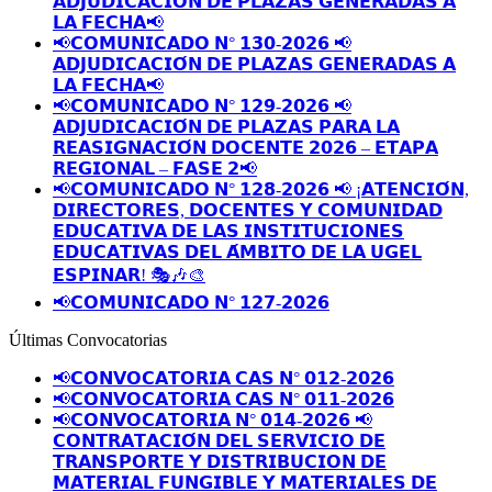
𝗔𝗗𝗝𝗨𝗗𝗜𝗖𝗔𝗖𝗜𝗢́𝗡 𝗗𝗘 𝗣𝗟𝗔𝗭𝗔𝗦 𝗚𝗘𝗡𝗘𝗥𝗔𝗗𝗔𝗦 𝗔
𝗟𝗔 𝗙𝗘𝗖𝗛𝗔📢
📢𝗖𝗢𝗠𝗨𝗡𝗜𝗖𝗔𝗗𝗢 𝗡° 𝟭𝟯𝟬-𝟮𝟬𝟮𝟲 📢
𝗔𝗗𝗝𝗨𝗗𝗜𝗖𝗔𝗖𝗜𝗢́𝗡 𝗗𝗘 𝗣𝗟𝗔𝗭𝗔𝗦 𝗚𝗘𝗡𝗘𝗥𝗔𝗗𝗔𝗦 𝗔
𝗟𝗔 𝗙𝗘𝗖𝗛𝗔📢
📢𝗖𝗢𝗠𝗨𝗡𝗜𝗖𝗔𝗗𝗢 𝗡° 𝟭𝟮𝟵-𝟮𝟬𝟮𝟲 📢
𝗔𝗗𝗝𝗨𝗗𝗜𝗖𝗔𝗖𝗜𝗢́𝗡 𝗗𝗘 𝗣𝗟𝗔𝗭𝗔𝗦 𝗣𝗔𝗥𝗔 𝗟𝗔
𝗥𝗘𝗔𝗦𝗜𝗚𝗡𝗔𝗖𝗜𝗢́𝗡 𝗗𝗢𝗖𝗘𝗡𝗧𝗘 𝟮𝟬𝟮𝟲 – 𝗘𝗧𝗔𝗣𝗔
𝗥𝗘𝗚𝗜𝗢𝗡𝗔𝗟 – 𝗙𝗔𝗦𝗘 𝟮📢
📢𝗖𝗢𝗠𝗨𝗡𝗜𝗖𝗔𝗗𝗢 𝗡° 𝟭𝟮𝟴-𝟮𝟬𝟮𝟲 📢 ¡𝗔𝗧𝗘𝗡𝗖𝗜𝗢́𝗡,
𝗗𝗜𝗥𝗘𝗖𝗧𝗢𝗥𝗘𝗦, 𝗗𝗢𝗖𝗘𝗡𝗧𝗘𝗦 𝗬 𝗖𝗢𝗠𝗨𝗡𝗜𝗗𝗔𝗗
𝗘𝗗𝗨𝗖𝗔𝗧𝗜𝗩𝗔 𝗗𝗘 𝗟𝗔𝗦 𝗜𝗡𝗦𝗧𝗜𝗧𝗨𝗖𝗜𝗢𝗡𝗘𝗦
𝗘𝗗𝗨𝗖𝗔𝗧𝗜𝗩𝗔𝗦 𝗗𝗘𝗟 𝗔́𝗠𝗕𝗜𝗧𝗢 𝗗𝗘 𝗟𝗔 𝗨𝗚𝗘𝗟
𝗘𝗦𝗣𝗜𝗡𝗔𝗥! 🎭🎶🎨
📢𝗖𝗢𝗠𝗨𝗡𝗜𝗖𝗔𝗗𝗢 𝗡° 𝟭𝟮𝟳-𝟮𝟬𝟮𝟲
Últimas Convocatorias
📢𝗖𝗢𝗡𝗩𝗢𝗖𝗔𝗧𝗢𝗥𝗜𝗔 𝗖𝗔𝗦 𝗡° 𝟬𝟭𝟮-𝟮𝟬𝟮𝟲
📢𝗖𝗢𝗡𝗩𝗢𝗖𝗔𝗧𝗢𝗥𝗜𝗔 𝗖𝗔𝗦 𝗡° 𝟬𝟭𝟭-𝟮𝟬𝟮𝟲
📢𝗖𝗢𝗡𝗩𝗢𝗖𝗔𝗧𝗢𝗥𝗜𝗔 𝗡° 𝟬𝟭𝟰-𝟮𝟬𝟮𝟲 📢
𝗖𝗢𝗡𝗧𝗥𝗔𝗧𝗔𝗖𝗜𝗢́𝗡 𝗗𝗘𝗟 𝗦𝗘𝗥𝗩𝗜𝗖𝗜𝗢 𝗗𝗘
𝗧𝗥𝗔𝗡𝗦𝗣𝗢𝗥𝗧𝗘 𝗬 𝗗𝗜𝗦𝗧𝗥𝗜𝗕𝗨𝗖𝗜𝗢𝗡 𝗗𝗘
𝗠𝗔𝗧𝗘𝗥𝗜𝗔𝗟 𝗙𝗨𝗡𝗚𝗜𝗕𝗟𝗘 𝗬 𝗠𝗔𝗧𝗘𝗥𝗜𝗔𝗟𝗘𝗦 𝗗𝗘