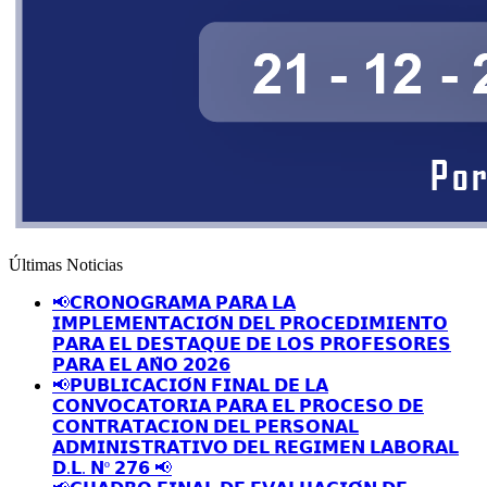
Últimas Noticias
📢𝗖𝗥𝗢𝗡𝗢𝗚𝗥𝗔𝗠𝗔 𝗣𝗔𝗥𝗔 𝗟𝗔
𝗜𝗠𝗣𝗟𝗘𝗠𝗘𝗡𝗧𝗔𝗖𝗜𝗢́𝗡 𝗗𝗘𝗟 𝗣𝗥𝗢𝗖𝗘𝗗𝗜𝗠𝗜𝗘𝗡𝗧𝗢
𝗣𝗔𝗥𝗔 𝗘𝗟 𝗗𝗘𝗦𝗧𝗔𝗤𝗨𝗘 𝗗𝗘 𝗟𝗢𝗦 𝗣𝗥𝗢𝗙𝗘𝗦𝗢𝗥𝗘𝗦
𝗣𝗔𝗥𝗔 𝗘𝗟 𝗔𝗡̃𝗢 𝟮𝟬𝟮𝟲
📢𝗣𝗨𝗕𝗟𝗜𝗖𝗔𝗖𝗜𝗢́𝗡 𝗙𝗜𝗡𝗔𝗟 𝗗𝗘 𝗟𝗔
𝗖𝗢𝗡𝗩𝗢𝗖𝗔𝗧𝗢𝗥𝗜𝗔 𝗣𝗔𝗥𝗔 𝗘𝗟 𝗣𝗥𝗢𝗖𝗘𝗦𝗢 𝗗𝗘
𝗖𝗢𝗡𝗧𝗥𝗔𝗧𝗔𝗖𝗜𝗢𝗡 𝗗𝗘𝗟 𝗣𝗘𝗥𝗦𝗢𝗡𝗔𝗟
𝗔𝗗𝗠𝗜𝗡𝗜𝗦𝗧𝗥𝗔𝗧𝗜𝗩𝗢 𝗗𝗘𝗟 𝗥𝗘𝗚𝗜𝗠𝗘𝗡 𝗟𝗔𝗕𝗢𝗥𝗔𝗟
𝗗.𝗟. 𝗡º 𝟮𝟳𝟲 📢