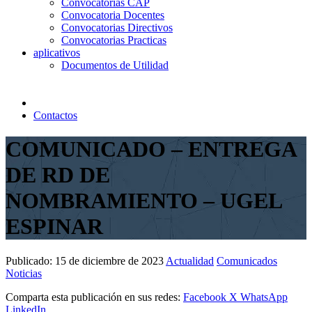
Convocatorias CAP
Convocatoria Docentes
Convocatorias Directivos
Convocatorias Practicas
aplicativos
Documentos de Utilidad
Contactos
COMUNICADO – ENTREGA
DE RD DE
NOMBRAMIENTO – UGEL
ESPINAR
Publicado:
15 de diciembre de 2023
Actualidad
Comunicados
Noticias
Comparta esta publicación en sus redes:
Facebook
X
WhatsApp
LinkedIn