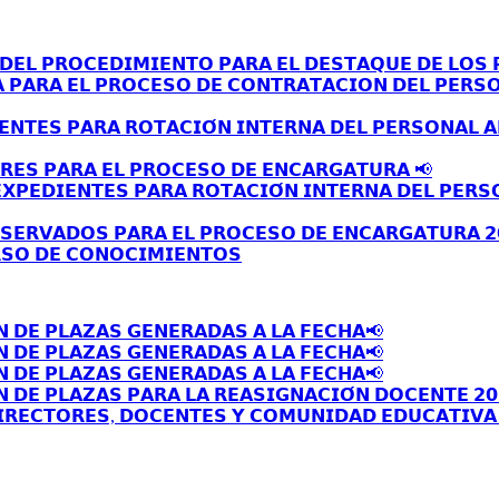
𝗘𝗟 𝗣𝗥𝗢𝗖𝗘𝗗𝗜𝗠𝗜𝗘𝗡𝗧𝗢 𝗣𝗔𝗥𝗔 𝗘𝗟 𝗗𝗘𝗦𝗧𝗔𝗤𝗨𝗘 𝗗𝗘 𝗟𝗢𝗦 𝗣
𝗔 𝗣𝗔𝗥𝗔 𝗘𝗟 𝗣𝗥𝗢𝗖𝗘𝗦𝗢 𝗗𝗘 𝗖𝗢𝗡𝗧𝗥𝗔𝗧𝗔𝗖𝗜𝗢𝗡 𝗗𝗘𝗟 𝗣𝗘𝗥𝗦
𝗘𝗡𝗧𝗘𝗦 𝗣𝗔𝗥𝗔 𝗥𝗢𝗧𝗔𝗖𝗜𝗢́𝗡 𝗜𝗡𝗧𝗘𝗥𝗡𝗔 𝗗𝗘𝗟 𝗣𝗘𝗥𝗦𝗢𝗡𝗔𝗟 
𝗥𝗘𝗦 𝗣𝗔𝗥𝗔 𝗘𝗟 𝗣𝗥𝗢𝗖𝗘𝗦𝗢 𝗗𝗘 𝗘𝗡𝗖𝗔𝗥𝗚𝗔𝗧𝗨𝗥𝗔 📢
𝗫𝗣𝗘𝗗𝗜𝗘𝗡𝗧𝗘𝗦 𝗣𝗔𝗥𝗔 𝗥𝗢𝗧𝗔𝗖𝗜𝗢́𝗡 𝗜𝗡𝗧𝗘𝗥𝗡𝗔 𝗗𝗘𝗟 𝗣𝗘𝗥𝗦
𝗦𝗘𝗥𝗩𝗔𝗗𝗢𝗦 𝗣𝗔𝗥𝗔 𝗘𝗟 𝗣𝗥𝗢𝗖𝗘𝗦𝗢 𝗗𝗘 𝗘𝗡𝗖𝗔𝗥𝗚𝗔𝗧𝗨𝗥𝗔 𝟮
𝗦𝗢 𝗗𝗘 𝗖𝗢𝗡𝗢𝗖𝗜𝗠𝗜𝗘𝗡𝗧𝗢𝗦
𝗡 𝗗𝗘 𝗣𝗟𝗔𝗭𝗔𝗦 𝗚𝗘𝗡𝗘𝗥𝗔𝗗𝗔𝗦 𝗔 𝗟𝗔 𝗙𝗘𝗖𝗛𝗔📢
𝗡 𝗗𝗘 𝗣𝗟𝗔𝗭𝗔𝗦 𝗚𝗘𝗡𝗘𝗥𝗔𝗗𝗔𝗦 𝗔 𝗟𝗔 𝗙𝗘𝗖𝗛𝗔📢
𝗡 𝗗𝗘 𝗣𝗟𝗔𝗭𝗔𝗦 𝗚𝗘𝗡𝗘𝗥𝗔𝗗𝗔𝗦 𝗔 𝗟𝗔 𝗙𝗘𝗖𝗛𝗔📢
 𝗗𝗘 𝗣𝗟𝗔𝗭𝗔𝗦 𝗣𝗔𝗥𝗔 𝗟𝗔 𝗥𝗘𝗔𝗦𝗜𝗚𝗡𝗔𝗖𝗜𝗢́𝗡 𝗗𝗢𝗖𝗘𝗡𝗧𝗘 𝟮𝟬
𝗥𝗘𝗖𝗧𝗢𝗥𝗘𝗦, 𝗗𝗢𝗖𝗘𝗡𝗧𝗘𝗦 𝗬 𝗖𝗢𝗠𝗨𝗡𝗜𝗗𝗔𝗗 𝗘𝗗𝗨𝗖𝗔𝗧𝗜𝗩𝗔 