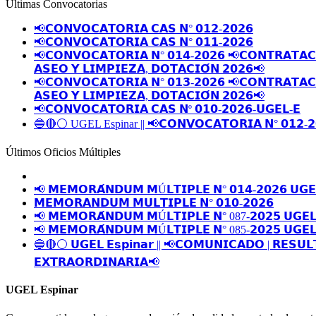
Últimas Convocatorias
📢𝗖𝗢𝗡𝗩𝗢𝗖𝗔𝗧𝗢𝗥𝗜𝗔 𝗖𝗔𝗦 𝗡° 𝟬𝟭𝟮-𝟮𝟬𝟮𝟲
📢𝗖𝗢𝗡𝗩𝗢𝗖𝗔𝗧𝗢𝗥𝗜𝗔 𝗖𝗔𝗦 𝗡° 𝟬𝟭𝟭-𝟮𝟬𝟮𝟲
📢𝗖𝗢𝗡𝗩𝗢𝗖𝗔𝗧𝗢𝗥𝗜𝗔 𝗡° 𝟬𝟭𝟰-𝟮𝟬𝟮𝟲 📢𝗖𝗢𝗡𝗧𝗥𝗔𝗧𝗔𝗖𝗜
𝗔𝗦𝗘𝗢 𝗬 𝗟𝗜𝗠𝗣𝗜𝗘𝗭𝗔, 𝗗𝗢𝗧𝗔𝗖𝗜𝗢́𝗡 𝟮𝟬𝟮𝟲📢
📢𝗖𝗢𝗡𝗩𝗢𝗖𝗔𝗧𝗢𝗥𝗜𝗔 𝗡° 𝟬𝟭𝟯-𝟮𝟬𝟮𝟲 📢𝗖𝗢𝗡𝗧𝗥𝗔𝗧𝗔𝗖𝗜
𝗔𝗦𝗘𝗢 𝗬 𝗟𝗜𝗠𝗣𝗜𝗘𝗭𝗔, 𝗗𝗢𝗧𝗔𝗖𝗜𝗢́𝗡 𝟮𝟬𝟮𝟲📢
📢𝗖𝗢𝗡𝗩𝗢𝗖𝗔𝗧𝗢𝗥𝗜𝗔 𝗖𝗔𝗦 𝗡º 𝟬𝟭𝟬-𝟮𝟬𝟮𝟲-𝗨𝗚𝗘𝗟-𝗘
🔵🔴⚪️ UGEL Espinar || 📢𝗖𝗢𝗡𝗩𝗢𝗖𝗔𝗧𝗢𝗥𝗜𝗔 𝗡° 𝟬𝟭𝟮-𝟮
Últimos Oficios Múltiples
📢 𝗠𝗘𝗠𝗢𝗥𝗔́𝗡𝗗𝗨𝗠 𝗠Ú𝗟𝗧𝗜𝗣𝗟𝗘 𝗡° 𝟬𝟭𝟰-𝟮𝟬𝟮𝟲 𝗨𝗚𝗘
𝗠𝗘𝗠𝗢𝗥𝗔𝗡𝗗𝗨𝗠 𝗠𝗨𝗟𝗧𝗜𝗣𝗟𝗘 𝗡° 𝟬𝟭𝟬-𝟮𝟬𝟮𝟲
📢 𝗠𝗘𝗠𝗢𝗥𝗔́𝗡𝗗𝗨𝗠 𝗠Ú𝗟𝗧𝗜𝗣𝗟𝗘 𝗡° 087-𝟮𝟬𝟮𝟱 𝗨𝗚𝗘𝗟
📢 𝗠𝗘𝗠𝗢𝗥𝗔́𝗡𝗗𝗨𝗠 𝗠Ú𝗟𝗧𝗜𝗣𝗟𝗘 𝗡° 085-𝟮𝟬𝟮𝟱 𝗨𝗚𝗘𝗟
🔵🔴⚪️ 𝗨𝗚𝗘𝗟 𝗘𝘀𝗽𝗶𝗻𝗮𝗿 || 📢𝗖𝗢𝗠𝗨𝗡𝗜𝗖𝗔𝗗𝗢 | 𝗥𝗘𝗦𝗨𝗟
𝗘𝗫𝗧𝗥𝗔𝗢𝗥𝗗𝗜𝗡𝗔𝗥𝗜𝗔📢
UGEL Espinar