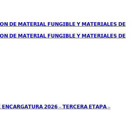
𝗢𝗡 𝗗𝗘 𝗠𝗔𝗧𝗘𝗥𝗜𝗔𝗟 𝗙𝗨𝗡𝗚𝗜𝗕𝗟𝗘 𝗬 𝗠𝗔𝗧𝗘𝗥𝗜𝗔𝗟𝗘𝗦 𝗗𝗘
𝗢𝗡 𝗗𝗘 𝗠𝗔𝗧𝗘𝗥𝗜𝗔𝗟 𝗙𝗨𝗡𝗚𝗜𝗕𝗟𝗘 𝗬 𝗠𝗔𝗧𝗘𝗥𝗜𝗔𝗟𝗘𝗦 𝗗𝗘
 𝗘𝗡𝗖𝗔𝗥𝗚𝗔𝗧𝗨𝗥𝗔 𝟮𝟬𝟮𝟲 – 𝗧𝗘𝗥𝗖𝗘𝗥𝗔 𝗘𝗧𝗔𝗣𝗔 –