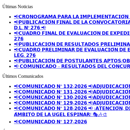
Últimas Noticias
📢𝗖𝗥𝗢𝗡𝗢𝗚𝗥𝗔𝗠𝗔 𝗣𝗔𝗥𝗔 𝗟𝗔 𝗜𝗠𝗣𝗟𝗘𝗠𝗘𝗡𝗧𝗔𝗖𝗜𝗢́𝗡 
📢𝗣𝗨𝗕𝗟𝗜𝗖𝗔𝗖𝗜𝗢́𝗡 𝗙𝗜𝗡𝗔𝗟 𝗗𝗘 𝗟𝗔 𝗖𝗢𝗡𝗩𝗢𝗖𝗔𝗧𝗢𝗥𝗜
𝗗.𝗟. 𝗡º 𝟮𝟳𝟲 📢
📢𝗖𝗨𝗔𝗗𝗥𝗢 𝗙𝗜𝗡𝗔𝗟 𝗗𝗘 𝗘𝗩𝗔𝗟𝗨𝗔𝗖𝗜𝗢́𝗡 𝗗𝗘 𝗘𝗫𝗣𝗘𝗗𝗜
𝟮𝟳𝟲
📢𝗣𝗨𝗕𝗟𝗜𝗖𝗔𝗖𝗜𝗢́𝗡 𝗗𝗘 𝗥𝗘𝗦𝗨𝗟𝗧𝗔𝗗𝗢𝗦 𝗣𝗥𝗘𝗟𝗜𝗠𝗜𝗡
📢𝗖𝗨𝗔𝗗𝗥𝗢 𝗣𝗥𝗘𝗟𝗜𝗠𝗜𝗡𝗔𝗥 𝗗𝗘 𝗘𝗩𝗔𝗟𝗨𝗔𝗖𝗜𝗢́𝗡 𝗗𝗘 
𝗟𝗘𝗚. 𝟮𝟳𝟲
📢𝗣𝗨𝗕𝗟𝗜𝗖𝗔𝗖𝗜𝗢́𝗡 𝗗𝗘 𝗣𝗢𝗦𝗧𝗨𝗟𝗔𝗡𝗧𝗘𝗦 𝗔𝗣𝗧𝗢𝗦/𝗢
📢 𝗖𝗢𝗠𝗨𝗡𝗜𝗖𝗔𝗗𝗢 – 𝗥𝗘𝗦𝗨𝗟𝗧𝗔𝗗𝗢𝗦 𝗗𝗘𝗟 𝗖𝗢𝗡𝗖𝗨𝗥
Últimos Comunicados
📢𝗖𝗢𝗠𝗨𝗡𝗜𝗖𝗔𝗗𝗢 𝗡° 𝟭𝟯𝟮-𝟮𝟬𝟮𝟲 📢𝗔𝗗𝗝𝗨𝗗𝗜𝗖𝗔𝗖𝗜𝗢́
📢𝗖𝗢𝗠𝗨𝗡𝗜𝗖𝗔𝗗𝗢 𝗡° 𝟭𝟯𝟭-𝟮𝟬𝟮𝟲 📢𝗔𝗗𝗝𝗨𝗗𝗜𝗖𝗔𝗖𝗜𝗢́
📢𝗖𝗢𝗠𝗨𝗡𝗜𝗖𝗔𝗗𝗢 𝗡° 𝟭𝟯𝟬-𝟮𝟬𝟮𝟲 📢𝗔𝗗𝗝𝗨𝗗𝗜𝗖𝗔𝗖𝗜𝗢́
📢𝗖𝗢𝗠𝗨𝗡𝗜𝗖𝗔𝗗𝗢 𝗡° 𝟭𝟮𝟵-𝟮𝟬𝟮𝟲 📢𝗔𝗗𝗝𝗨𝗗𝗜𝗖𝗔𝗖𝗜𝗢́
📢𝗖𝗢𝗠𝗨𝗡𝗜𝗖𝗔𝗗𝗢 𝗡° 𝟭𝟮𝟴-𝟮𝟬𝟮𝟲 📢 ¡𝗔𝗧𝗘𝗡𝗖𝗜𝗢́𝗡, 𝗗
𝗔́𝗠𝗕𝗜𝗧𝗢 𝗗𝗘 𝗟𝗔 𝗨𝗚𝗘𝗟 𝗘𝗦𝗣𝗜𝗡𝗔𝗥! 🎭🎶🎨
📢𝗖𝗢𝗠𝗨𝗡𝗜𝗖𝗔𝗗𝗢 𝗡° 𝟭𝟮𝟳-𝟮𝟬𝟮𝟲