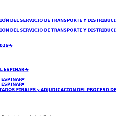
́𝗡 𝗗𝗘𝗟 𝗦𝗘𝗥𝗩𝗜𝗖𝗜𝗢 𝗗𝗘 𝗧𝗥𝗔𝗡𝗦𝗣𝗢𝗥𝗧𝗘 𝗬 𝗗𝗜𝗦𝗧𝗥𝗜𝗕𝗨𝗖𝗜
́𝗡 𝗗𝗘𝗟 𝗦𝗘𝗥𝗩𝗜𝗖𝗜𝗢 𝗗𝗘 𝗧𝗥𝗔𝗡𝗦𝗣𝗢𝗥𝗧𝗘 𝗬 𝗗𝗜𝗦𝗧𝗥𝗜𝗕𝗨𝗖𝗜
𝟬𝟮𝟲📢
𝗟 𝗘𝗦𝗣𝗜𝗡𝗔𝗥📢
 𝗘𝗦𝗣𝗜𝗡𝗔𝗥📢
 𝗘𝗦𝗣𝗜𝗡𝗔𝗥📢
𝗧𝗔𝗗𝗢𝗦 𝗙𝗜𝗡𝗔𝗟𝗘𝗦 𝘆 𝗔𝗗𝗝𝗨𝗗𝗜𝗖𝗔𝗖𝗜𝗢𝗡 𝗗𝗘𝗟 𝗣𝗥𝗢𝗖𝗘𝗦𝗢 𝗗