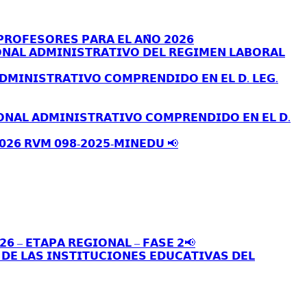
𝗥𝗢𝗙𝗘𝗦𝗢𝗥𝗘𝗦 𝗣𝗔𝗥𝗔 𝗘𝗟 𝗔𝗡̃𝗢 𝟮𝟬𝟮𝟲
𝗡𝗔𝗟 𝗔𝗗𝗠𝗜𝗡𝗜𝗦𝗧𝗥𝗔𝗧𝗜𝗩𝗢 𝗗𝗘𝗟 𝗥𝗘𝗚𝗜𝗠𝗘𝗡 𝗟𝗔𝗕𝗢𝗥𝗔𝗟
𝗗𝗠𝗜𝗡𝗜𝗦𝗧𝗥𝗔𝗧𝗜𝗩𝗢 𝗖𝗢𝗠𝗣𝗥𝗘𝗡𝗗𝗜𝗗𝗢 𝗘𝗡 𝗘𝗟 𝗗. 𝗟𝗘𝗚.
𝗢𝗡𝗔𝗟 𝗔𝗗𝗠𝗜𝗡𝗜𝗦𝗧𝗥𝗔𝗧𝗜𝗩𝗢 𝗖𝗢𝗠𝗣𝗥𝗘𝗡𝗗𝗜𝗗𝗢 𝗘𝗡 𝗘𝗟 𝗗.
𝟬𝟮𝟲 𝗥𝗩𝗠 𝟬𝟵𝟴-𝟮𝟬𝟮𝟱-𝗠𝗜𝗡𝗘𝗗𝗨 📢
𝟮𝟲 – 𝗘𝗧𝗔𝗣𝗔 𝗥𝗘𝗚𝗜𝗢𝗡𝗔𝗟 – 𝗙𝗔𝗦𝗘 𝟮📢
𝗘 𝗟𝗔𝗦 𝗜𝗡𝗦𝗧𝗜𝗧𝗨𝗖𝗜𝗢𝗡𝗘𝗦 𝗘𝗗𝗨𝗖𝗔𝗧𝗜𝗩𝗔𝗦 𝗗𝗘𝗟