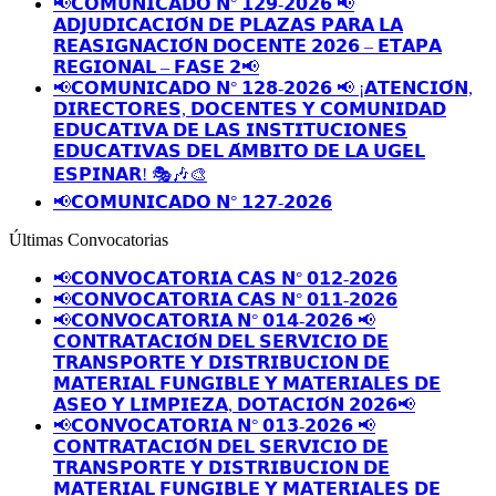
📢𝗖𝗢𝗠𝗨𝗡𝗜𝗖𝗔𝗗𝗢 𝗡° 𝟭𝟮𝟵-𝟮𝟬𝟮𝟲 📢
𝗔𝗗𝗝𝗨𝗗𝗜𝗖𝗔𝗖𝗜𝗢́𝗡 𝗗𝗘 𝗣𝗟𝗔𝗭𝗔𝗦 𝗣𝗔𝗥𝗔 𝗟𝗔
𝗥𝗘𝗔𝗦𝗜𝗚𝗡𝗔𝗖𝗜𝗢́𝗡 𝗗𝗢𝗖𝗘𝗡𝗧𝗘 𝟮𝟬𝟮𝟲 – 𝗘𝗧𝗔𝗣𝗔
𝗥𝗘𝗚𝗜𝗢𝗡𝗔𝗟 – 𝗙𝗔𝗦𝗘 𝟮📢
📢𝗖𝗢𝗠𝗨𝗡𝗜𝗖𝗔𝗗𝗢 𝗡° 𝟭𝟮𝟴-𝟮𝟬𝟮𝟲 📢 ¡𝗔𝗧𝗘𝗡𝗖𝗜𝗢́𝗡,
𝗗𝗜𝗥𝗘𝗖𝗧𝗢𝗥𝗘𝗦, 𝗗𝗢𝗖𝗘𝗡𝗧𝗘𝗦 𝗬 𝗖𝗢𝗠𝗨𝗡𝗜𝗗𝗔𝗗
𝗘𝗗𝗨𝗖𝗔𝗧𝗜𝗩𝗔 𝗗𝗘 𝗟𝗔𝗦 𝗜𝗡𝗦𝗧𝗜𝗧𝗨𝗖𝗜𝗢𝗡𝗘𝗦
𝗘𝗗𝗨𝗖𝗔𝗧𝗜𝗩𝗔𝗦 𝗗𝗘𝗟 𝗔́𝗠𝗕𝗜𝗧𝗢 𝗗𝗘 𝗟𝗔 𝗨𝗚𝗘𝗟
𝗘𝗦𝗣𝗜𝗡𝗔𝗥! 🎭🎶🎨
📢𝗖𝗢𝗠𝗨𝗡𝗜𝗖𝗔𝗗𝗢 𝗡° 𝟭𝟮𝟳-𝟮𝟬𝟮𝟲
Últimas Convocatorias
📢𝗖𝗢𝗡𝗩𝗢𝗖𝗔𝗧𝗢𝗥𝗜𝗔 𝗖𝗔𝗦 𝗡° 𝟬𝟭𝟮-𝟮𝟬𝟮𝟲
📢𝗖𝗢𝗡𝗩𝗢𝗖𝗔𝗧𝗢𝗥𝗜𝗔 𝗖𝗔𝗦 𝗡° 𝟬𝟭𝟭-𝟮𝟬𝟮𝟲
📢𝗖𝗢𝗡𝗩𝗢𝗖𝗔𝗧𝗢𝗥𝗜𝗔 𝗡° 𝟬𝟭𝟰-𝟮𝟬𝟮𝟲 📢
𝗖𝗢𝗡𝗧𝗥𝗔𝗧𝗔𝗖𝗜𝗢́𝗡 𝗗𝗘𝗟 𝗦𝗘𝗥𝗩𝗜𝗖𝗜𝗢 𝗗𝗘
𝗧𝗥𝗔𝗡𝗦𝗣𝗢𝗥𝗧𝗘 𝗬 𝗗𝗜𝗦𝗧𝗥𝗜𝗕𝗨𝗖𝗜𝗢𝗡 𝗗𝗘
𝗠𝗔𝗧𝗘𝗥𝗜𝗔𝗟 𝗙𝗨𝗡𝗚𝗜𝗕𝗟𝗘 𝗬 𝗠𝗔𝗧𝗘𝗥𝗜𝗔𝗟𝗘𝗦 𝗗𝗘
𝗔𝗦𝗘𝗢 𝗬 𝗟𝗜𝗠𝗣𝗜𝗘𝗭𝗔, 𝗗𝗢𝗧𝗔𝗖𝗜𝗢́𝗡 𝟮𝟬𝟮𝟲📢
📢𝗖𝗢𝗡𝗩𝗢𝗖𝗔𝗧𝗢𝗥𝗜𝗔 𝗡° 𝟬𝟭𝟯-𝟮𝟬𝟮𝟲 📢
𝗖𝗢𝗡𝗧𝗥𝗔𝗧𝗔𝗖𝗜𝗢́𝗡 𝗗𝗘𝗟 𝗦𝗘𝗥𝗩𝗜𝗖𝗜𝗢 𝗗𝗘
𝗧𝗥𝗔𝗡𝗦𝗣𝗢𝗥𝗧𝗘 𝗬 𝗗𝗜𝗦𝗧𝗥𝗜𝗕𝗨𝗖𝗜𝗢𝗡 𝗗𝗘
𝗠𝗔𝗧𝗘𝗥𝗜𝗔𝗟 𝗙𝗨𝗡𝗚𝗜𝗕𝗟𝗘 𝗬 𝗠𝗔𝗧𝗘𝗥𝗜𝗔𝗟𝗘𝗦 𝗗𝗘