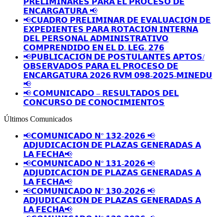
𝗣𝗥𝗘𝗟𝗜𝗠𝗜𝗡𝗔𝗥𝗘𝗦 𝗣𝗔𝗥𝗔 𝗘𝗟 𝗣𝗥𝗢𝗖𝗘𝗦𝗢 𝗗𝗘
𝗘𝗡𝗖𝗔𝗥𝗚𝗔𝗧𝗨𝗥𝗔 📢
📢𝗖𝗨𝗔𝗗𝗥𝗢 𝗣𝗥𝗘𝗟𝗜𝗠𝗜𝗡𝗔𝗥 𝗗𝗘 𝗘𝗩𝗔𝗟𝗨𝗔𝗖𝗜𝗢́𝗡 𝗗𝗘
𝗘𝗫𝗣𝗘𝗗𝗜𝗘𝗡𝗧𝗘𝗦 𝗣𝗔𝗥𝗔 𝗥𝗢𝗧𝗔𝗖𝗜𝗢́𝗡 𝗜𝗡𝗧𝗘𝗥𝗡𝗔
𝗗𝗘𝗟 𝗣𝗘𝗥𝗦𝗢𝗡𝗔𝗟 𝗔𝗗𝗠𝗜𝗡𝗜𝗦𝗧𝗥𝗔𝗧𝗜𝗩𝗢
𝗖𝗢𝗠𝗣𝗥𝗘𝗡𝗗𝗜𝗗𝗢 𝗘𝗡 𝗘𝗟 𝗗. 𝗟𝗘𝗚. 𝟮𝟳𝟲
📢𝗣𝗨𝗕𝗟𝗜𝗖𝗔𝗖𝗜𝗢́𝗡 𝗗𝗘 𝗣𝗢𝗦𝗧𝗨𝗟𝗔𝗡𝗧𝗘𝗦 𝗔𝗣𝗧𝗢𝗦/
𝗢𝗕𝗦𝗘𝗥𝗩𝗔𝗗𝗢𝗦 𝗣𝗔𝗥𝗔 𝗘𝗟 𝗣𝗥𝗢𝗖𝗘𝗦𝗢 𝗗𝗘
𝗘𝗡𝗖𝗔𝗥𝗚𝗔𝗧𝗨𝗥𝗔 𝟮𝟬𝟮𝟲 𝗥𝗩𝗠 𝟬𝟵𝟴-𝟮𝟬𝟮𝟱-𝗠𝗜𝗡𝗘𝗗𝗨
📢
📢 𝗖𝗢𝗠𝗨𝗡𝗜𝗖𝗔𝗗𝗢 – 𝗥𝗘𝗦𝗨𝗟𝗧𝗔𝗗𝗢𝗦 𝗗𝗘𝗟
𝗖𝗢𝗡𝗖𝗨𝗥𝗦𝗢 𝗗𝗘 𝗖𝗢𝗡𝗢𝗖𝗜𝗠𝗜𝗘𝗡𝗧𝗢𝗦
Últimos Comunicados
📢𝗖𝗢𝗠𝗨𝗡𝗜𝗖𝗔𝗗𝗢 𝗡° 𝟭𝟯𝟮-𝟮𝟬𝟮𝟲 📢
𝗔𝗗𝗝𝗨𝗗𝗜𝗖𝗔𝗖𝗜𝗢́𝗡 𝗗𝗘 𝗣𝗟𝗔𝗭𝗔𝗦 𝗚𝗘𝗡𝗘𝗥𝗔𝗗𝗔𝗦 𝗔
𝗟𝗔 𝗙𝗘𝗖𝗛𝗔📢
📢𝗖𝗢𝗠𝗨𝗡𝗜𝗖𝗔𝗗𝗢 𝗡° 𝟭𝟯𝟭-𝟮𝟬𝟮𝟲 📢
𝗔𝗗𝗝𝗨𝗗𝗜𝗖𝗔𝗖𝗜𝗢́𝗡 𝗗𝗘 𝗣𝗟𝗔𝗭𝗔𝗦 𝗚𝗘𝗡𝗘𝗥𝗔𝗗𝗔𝗦 𝗔
𝗟𝗔 𝗙𝗘𝗖𝗛𝗔📢
📢𝗖𝗢𝗠𝗨𝗡𝗜𝗖𝗔𝗗𝗢 𝗡° 𝟭𝟯𝟬-𝟮𝟬𝟮𝟲 📢
𝗔𝗗𝗝𝗨𝗗𝗜𝗖𝗔𝗖𝗜𝗢́𝗡 𝗗𝗘 𝗣𝗟𝗔𝗭𝗔𝗦 𝗚𝗘𝗡𝗘𝗥𝗔𝗗𝗔𝗦 𝗔
𝗟𝗔 𝗙𝗘𝗖𝗛𝗔📢