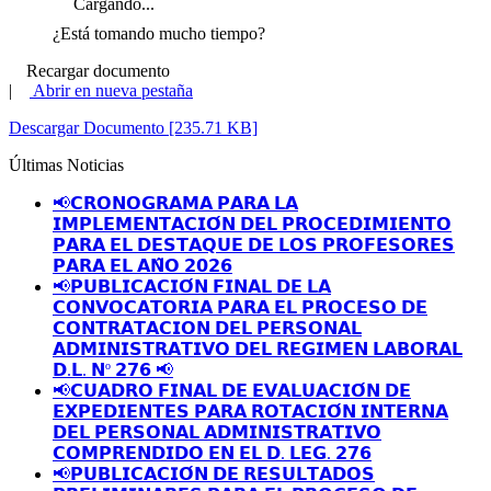
Cargando...
¿Está tomando mucho tiempo?
Recargar documento
|
Abrir en nueva pestaña
Descargar Documento [235.71 KB]
Últimas Noticias
📢𝗖𝗥𝗢𝗡𝗢𝗚𝗥𝗔𝗠𝗔 𝗣𝗔𝗥𝗔 𝗟𝗔
𝗜𝗠𝗣𝗟𝗘𝗠𝗘𝗡𝗧𝗔𝗖𝗜𝗢́𝗡 𝗗𝗘𝗟 𝗣𝗥𝗢𝗖𝗘𝗗𝗜𝗠𝗜𝗘𝗡𝗧𝗢
𝗣𝗔𝗥𝗔 𝗘𝗟 𝗗𝗘𝗦𝗧𝗔𝗤𝗨𝗘 𝗗𝗘 𝗟𝗢𝗦 𝗣𝗥𝗢𝗙𝗘𝗦𝗢𝗥𝗘𝗦
𝗣𝗔𝗥𝗔 𝗘𝗟 𝗔𝗡̃𝗢 𝟮𝟬𝟮𝟲
📢𝗣𝗨𝗕𝗟𝗜𝗖𝗔𝗖𝗜𝗢́𝗡 𝗙𝗜𝗡𝗔𝗟 𝗗𝗘 𝗟𝗔
𝗖𝗢𝗡𝗩𝗢𝗖𝗔𝗧𝗢𝗥𝗜𝗔 𝗣𝗔𝗥𝗔 𝗘𝗟 𝗣𝗥𝗢𝗖𝗘𝗦𝗢 𝗗𝗘
𝗖𝗢𝗡𝗧𝗥𝗔𝗧𝗔𝗖𝗜𝗢𝗡 𝗗𝗘𝗟 𝗣𝗘𝗥𝗦𝗢𝗡𝗔𝗟
𝗔𝗗𝗠𝗜𝗡𝗜𝗦𝗧𝗥𝗔𝗧𝗜𝗩𝗢 𝗗𝗘𝗟 𝗥𝗘𝗚𝗜𝗠𝗘𝗡 𝗟𝗔𝗕𝗢𝗥𝗔𝗟
𝗗.𝗟. 𝗡º 𝟮𝟳𝟲 📢
📢𝗖𝗨𝗔𝗗𝗥𝗢 𝗙𝗜𝗡𝗔𝗟 𝗗𝗘 𝗘𝗩𝗔𝗟𝗨𝗔𝗖𝗜𝗢́𝗡 𝗗𝗘
𝗘𝗫𝗣𝗘𝗗𝗜𝗘𝗡𝗧𝗘𝗦 𝗣𝗔𝗥𝗔 𝗥𝗢𝗧𝗔𝗖𝗜𝗢́𝗡 𝗜𝗡𝗧𝗘𝗥𝗡𝗔
𝗗𝗘𝗟 𝗣𝗘𝗥𝗦𝗢𝗡𝗔𝗟 𝗔𝗗𝗠𝗜𝗡𝗜𝗦𝗧𝗥𝗔𝗧𝗜𝗩𝗢
𝗖𝗢𝗠𝗣𝗥𝗘𝗡𝗗𝗜𝗗𝗢 𝗘𝗡 𝗘𝗟 𝗗. 𝗟𝗘𝗚. 𝟮𝟳𝟲
📢𝗣𝗨𝗕𝗟𝗜𝗖𝗔𝗖𝗜𝗢́𝗡 𝗗𝗘 𝗥𝗘𝗦𝗨𝗟𝗧𝗔𝗗𝗢𝗦