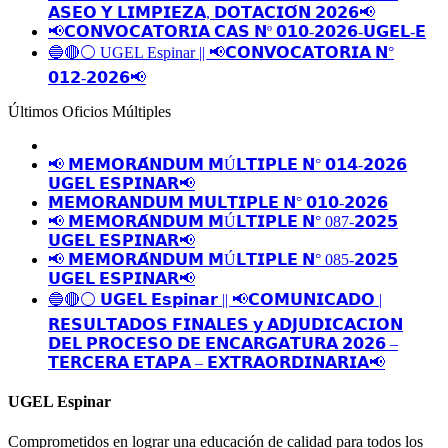
𝗔𝗦𝗘𝗢 𝗬 𝗟𝗜𝗠𝗣𝗜𝗘𝗭𝗔, 𝗗𝗢𝗧𝗔𝗖𝗜𝗢́𝗡 𝟮𝟬𝟮𝟲📢
📢𝗖𝗢𝗡𝗩𝗢𝗖𝗔𝗧𝗢𝗥𝗜𝗔 𝗖𝗔𝗦 𝗡º 𝟬𝟭𝟬-𝟮𝟬𝟮𝟲-𝗨𝗚𝗘𝗟-𝗘
🔵🔴⚪️ UGEL Espinar || 📢𝗖𝗢𝗡𝗩𝗢𝗖𝗔𝗧𝗢𝗥𝗜𝗔 𝗡°
𝟬𝟭𝟮-𝟮𝟬𝟮𝟲📢
Últimos Oficios Múltiples
📢 𝗠𝗘𝗠𝗢𝗥𝗔́𝗡𝗗𝗨𝗠 𝗠Ú𝗟𝗧𝗜𝗣𝗟𝗘 𝗡° 𝟬𝟭𝟰-𝟮𝟬𝟮𝟲
𝗨𝗚𝗘𝗟 𝗘𝗦𝗣𝗜𝗡𝗔𝗥📢
𝗠𝗘𝗠𝗢𝗥𝗔𝗡𝗗𝗨𝗠 𝗠𝗨𝗟𝗧𝗜𝗣𝗟𝗘 𝗡° 𝟬𝟭𝟬-𝟮𝟬𝟮𝟲
📢 𝗠𝗘𝗠𝗢𝗥𝗔́𝗡𝗗𝗨𝗠 𝗠Ú𝗟𝗧𝗜𝗣𝗟𝗘 𝗡° 087-𝟮𝟬𝟮𝟱
𝗨𝗚𝗘𝗟 𝗘𝗦𝗣𝗜𝗡𝗔𝗥📢
📢 𝗠𝗘𝗠𝗢𝗥𝗔́𝗡𝗗𝗨𝗠 𝗠Ú𝗟𝗧𝗜𝗣𝗟𝗘 𝗡° 085-𝟮𝟬𝟮𝟱
𝗨𝗚𝗘𝗟 𝗘𝗦𝗣𝗜𝗡𝗔𝗥📢
🔵🔴⚪️ 𝗨𝗚𝗘𝗟 𝗘𝘀𝗽𝗶𝗻𝗮𝗿 || 📢𝗖𝗢𝗠𝗨𝗡𝗜𝗖𝗔𝗗𝗢 |
𝗥𝗘𝗦𝗨𝗟𝗧𝗔𝗗𝗢𝗦 𝗙𝗜𝗡𝗔𝗟𝗘𝗦 𝘆 𝗔𝗗𝗝𝗨𝗗𝗜𝗖𝗔𝗖𝗜𝗢𝗡
𝗗𝗘𝗟 𝗣𝗥𝗢𝗖𝗘𝗦𝗢 𝗗𝗘 𝗘𝗡𝗖𝗔𝗥𝗚𝗔𝗧𝗨𝗥𝗔 𝟮𝟬𝟮𝟲 –
𝗧𝗘𝗥𝗖𝗘𝗥𝗔 𝗘𝗧𝗔𝗣𝗔 – 𝗘𝗫𝗧𝗥𝗔𝗢𝗥𝗗𝗜𝗡𝗔𝗥𝗜𝗔📢
UGEL Espinar
Comprometidos en lograr una educación de calidad para todos los