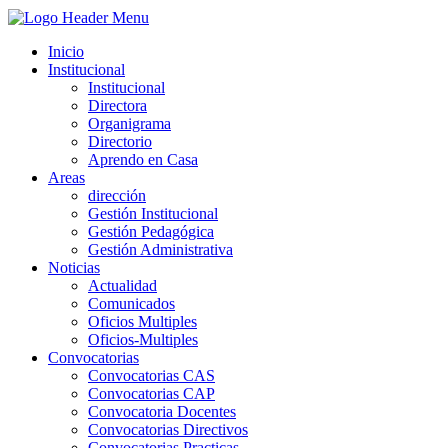
Inicio
Institucional
Institucional
Directora
Organigrama
Directorio
Aprendo en Casa
Areas
dirección
Gestión Institucional
Gestión Pedagógica
Gestión Administrativa
Noticias
Actualidad
Comunicados
Oficios Multiples
Oficios-Multiples
Convocatorias
Convocatorias CAS
Convocatorias CAP
Convocatoria Docentes
Convocatorias Directivos
Convocatorias Practicas